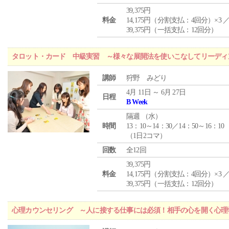
39,375円
料金
14,175円（分割支払：4回分）×3 
39,375円（一括支払：12回分）
タロット・カード 中級実習 ～様々な展開法を使いこなしてリーディ
講師
狩野 みどり
4月 11日 ～ 6月 27日
日程
B Week
隔週 （
水
）
時間
13：10～14：30／14：50～16：10
（1日2コマ）
回数
全12回
39,375円
料金
14,175円（分割支払：4回分）×3 
39,375円（一括支払：12回分）
心理カウンセリング ～人に接する仕事には必須！相手の心を開く心理