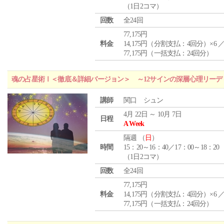
（1日2コマ）
回数
全24回
77,175円
料金
14,175円（分割支払：4回分）×6 
77,175円（一括支払：24回分）
魂の占星術Ⅰ＜徹底＆詳細バージョン＞ ～12サインの深層心理リーデ
講師
関口 シュン
4月 22日 ～ 10月 7日
日程
A Week
隔週 （
日
）
時間
15：20～16：40／17：00～18：20
（1日2コマ）
回数
全24回
77,175円
料金
14,175円（分割支払：4回分）×6 
77,175円（一括支払：24回分）