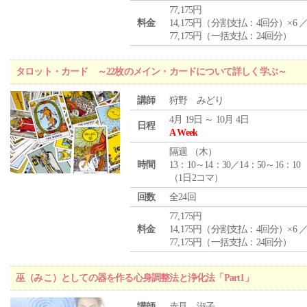
77,175円
料金
14,175円（分割支払：4回分）×6 
77,175円（一括支払：24回分）
タロット・カード ～22枚のメイン・カードについて詳しく学ぶ～
講師
狩野 みどり
4月 19日 ～ 10月 4日
日程
A Week
隔週 （
木
）
時間
13：10～14：30／14：50～16：10
（1日2コマ）
回数
全24回
77,175円
料金
14,175円（分割支払：4回分）×6 
77,175円（一括支払：24回分）
巫（みこ）としての器を作る心身調整法と浄化法「Part1」
講師
赤見 淑子