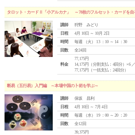
タロット・カードⅡ「小アルカナ」 ～78枚のフルセット・カードを自
講師
狩野 みどり
日程
4月 10日 ～ 10月 2日
時間
毎週 （
火
） 13 ：10 ～ 14 ：30
回数
全24回
77,175円
料金
14,175円（分割支払：4回分）×6 
77,175円（一括支払：24回分）
断易（五行易）入門編 ～本場中国の卜術を学ぶ～
講師
保坂 昌利
日程
4月 10日 ～ 7月 4日
時間
毎週 （
水
） 19 ：00 ～ 20 ：20
回数
全12回
39,375円