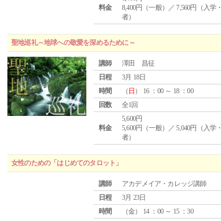
料金
8,400円（一般）／ 7,560円（入
者）
聖地巡礼～地球への敬愛を深めるために～
講師
澤田 昌征
日程
3月 18日
時間
（
日
） 16 ：00 ～ 18 ：00
回数
全1回
5,600円
料金
5,600円（一般）／ 5,040円（入
者）
女性のための「はじめてのタロット」
講師
アカデメイア・カレッジ講師
日程
3月 23日
時間
（
金
） 14 ：00 ～ 15 ：30