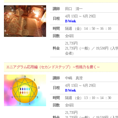
講師
田口 清一
4月 13日 ～ 6月 29日
日程
B Week
時間
隔週 （
金
） 14 ：50 ～ 16 ：10
回数
全6回
21,735円
料金
21,735円（一般）／ 19,530円（
会者）
エニアグラム応用編（セカンドステップ）～性格力を磨く～
講師
中嶋 真澄
4月 13日 ～ 6月 29日
日程
B Week
時間
隔週 （
金
） 13 ：10 ～ 14 ：30
回数
全6回
21,735円
料金
21,735円（一般）／ 19,530円（