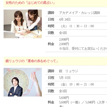
女性のための「はじめての星占い」
講師
アカデメイア・カレッジ講師
日程
4月 24日
時間
（
火
） 11 ：30 ～ 13 ：00
回数
全1回
2,000円
料金
2,000円
※当日、受付にてお支払いくださ
鏡リュウジの「運命の糸をめぐって」
講師
鏡 リュウジ
日程
5月 11日
時間
（
金
） 19 ：00 ～ 21 ：00
回数
全1回
5,600円
料金
5,600円（一般）／ 5,040円（入
者）