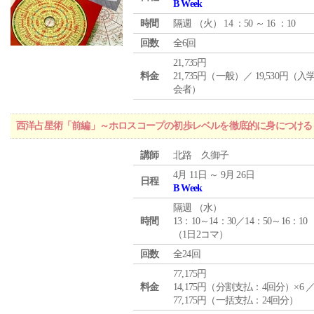
B Week
時間
隔週 （
火
） 14 ：50 ～ 16 ：10
回数
全6回
21,735円
料金
21,735円（一般）／ 19,530円（
会者）
西洋占星術「前編」～ホロスコープの初歩レベルを徹底的に身につける
講師
北路 久御子
4月 11日 ～ 9月 26日
日程
B Week
隔週 （
水
）
時間
13：10～14：30／14：50～16：10
（1日2コマ）
回数
全24回
77,175円
料金
14,175円（分割支払：4回分）×6 
77,175円（一括支払：24回分）