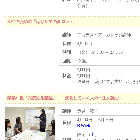
会者）
女性のための「はじめてのタロット」
講師
アカデメイア・カレッジ講師
日程
4月 13日
時間
（
金
） 19 ：00 ～ 20 ：30
回数
全1回
2,000円
料金
2,000円
※当日、受付にてお支払いくださ
紫微斗数「実践応用講座」 ～変化していく人の一生を読む～
講師
赤見 淑子
4月 14日 ～ 6月 30日
日程
B Week
隔週 （
土
）