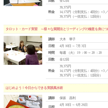
回数
全12回
39,375円
料金
14,175円（分割支払：4回分）×3 
39,375円（一括支払：12回分）
タロット・カード実習 ～様々な展開法とリーディングの極意を身につ
講師
大木 華子
日程
4月 10日 ～ 7月 3日
時間
毎週 （
火
） 19 ：00 ～ 20 ：20
回数
全12回
39,375円
料金
14,175円（分割支払：4回分）×3 
39,375円（一括支払：12回分）
はじめよう！今日からできる実践風水術
講師
保坂 昌利
4月 10日 ～ 6月 26日
日程