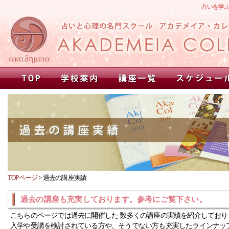
占いを学
TOPページ
>
過去の講座実績
過去の講座も充実しております。参考にご覧下さい。
こちらのページでは過去に開催した 数多くの講座の実績を紹介しており
入学や受講を検討されている方や、そうでない方も充実したラインナッ