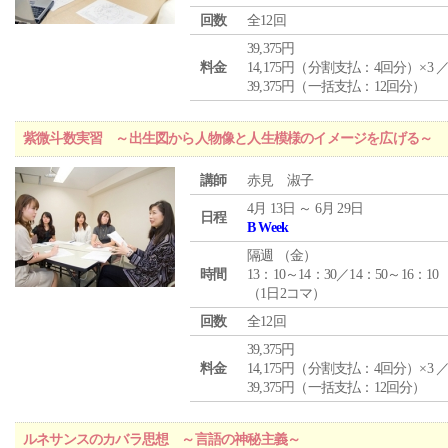
回数
全12回
39,375円
料金
14,175円（分割支払：4回分）×3 
39,375円（一括支払：12回分）
紫微斗数実習 ～出生図から人物像と人生模様のイメージを広げる～
講師
赤見 淑子
4月 13日 ～ 6月 29日
日程
B Week
隔週 （
金
）
時間
13：10～14：30／14：50～16：10
（1日2コマ）
回数
全12回
39,375円
料金
14,175円（分割支払：4回分）×3 
39,375円（一括支払：12回分）
ルネサンスのカバラ思想 ～言語の神秘主義～