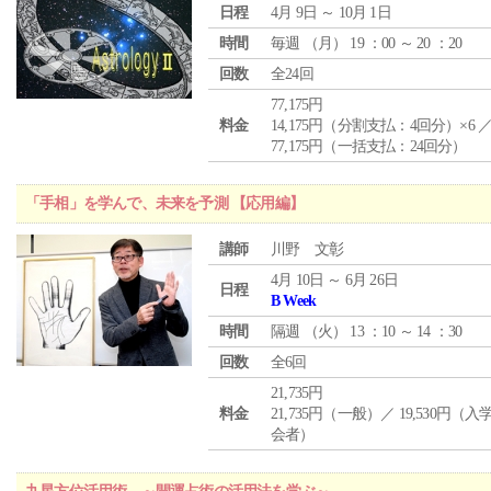
日程
4月 9日 ～ 10月 1日
時間
毎週 （
月
） 19 ：00 ～ 20 ：20
回数
全24回
77,175円
料金
14,175円（分割支払：4回分）×6 
77,175円（一括支払：24回分）
「手相」を学んで、未来を予測 【応用編】
講師
川野 文彰
4月 10日 ～ 6月 26日
日程
B Week
時間
隔週 （
火
） 13 ：10 ～ 14 ：30
回数
全6回
21,735円
料金
21,735円（一般）／ 19,530円（
会者）