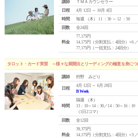
講師
ＴＭＡカウンセラー
日程
4月 12日 ～ 10月 4日
時間
毎週 （
木
） 11 ：30 ～ 12 ：50
回数
全24回
77,175円
料金
14,175円（分割支払：4回分）×6 
77,175円（一括支払：24回分）
タロット・カード実習 ～様々な展開法とリーディングの極意を身につ
講師
狩野 みどり
4月 12日 ～ 6月 28日
日程
B Week
隔週 （
木
）
時間
13：10～14：30／14：50～16：10
（1日2コマ）
回数
全12回
39,375円
料金
14,175円（分割支払：4回分）×3 