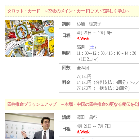
タロット・カード ～22枚のメイン・カードについて詳しく学ぶ～
講師
杉浦 理恵子
4月 21日 ～ 10月 6日
日程
A Week
隔週 （
土
）
時間
11：30～12：50／13：10～14：30
（1日2コマ）
回数
全24回
77,175円
料金
14,175円（分割支払：4回分）×6 
77,175円（一括支払：24回分）
四柱推命ブラッシュアップ ～本場・中国の四柱推命の更なる秘伝を公
講師
澤田 昌征
4月 21日 ～ 7月 7日
日程
A Week