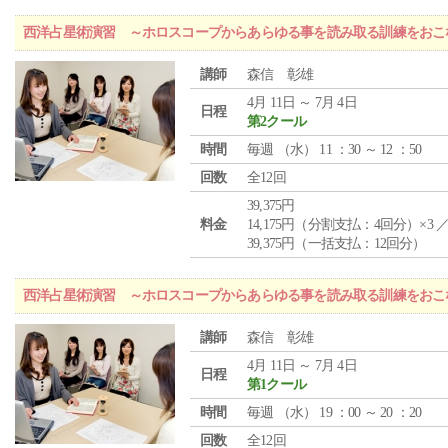
西洋占星術演習 ～ホロスコープからあらゆる事を読み取る訓練をおこ
講師
森信 彰雄
4月 11日 ～ 7月 4日
日程
第2クール
時間
毎週 （
水
） 11 ：30 ～ 12 ：50
回数
全12回
39,375円
料金
14,175円（分割支払：4回分）×3 
39,375円（一括支払：12回分）
西洋占星術演習 ～ホロスコープからあらゆる事を読み取る訓練をおこ
講師
森信 彰雄
4月 11日 ～ 7月 4日
日程
第1クール
時間
毎週 （
水
） 19 ：00 ～ 20 ：20
回数
全12回