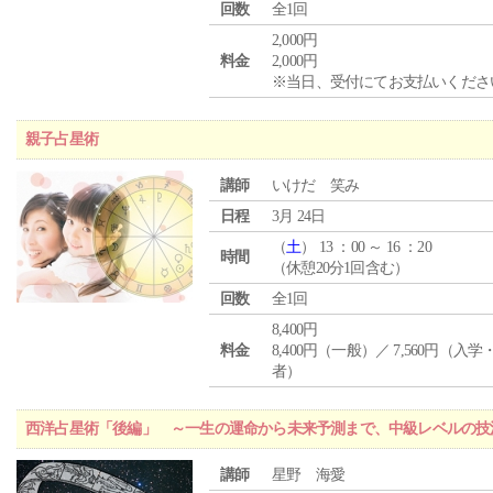
回数
全1回
2,000円
料金
2,000円
※当日、受付にてお支払いくださ
親子占星術
講師
いけだ 笑み
日程
3月 24日
（
土
） 13 ：00 ～ 16 ：20
時間
（休憩20分1回含む）
回数
全1回
8,400円
料金
8,400円（一般）／ 7,560円（入
者）
西洋占星術「後編」 ～一生の運命から未来予測まで、中級レベルの技
講師
星野 海愛