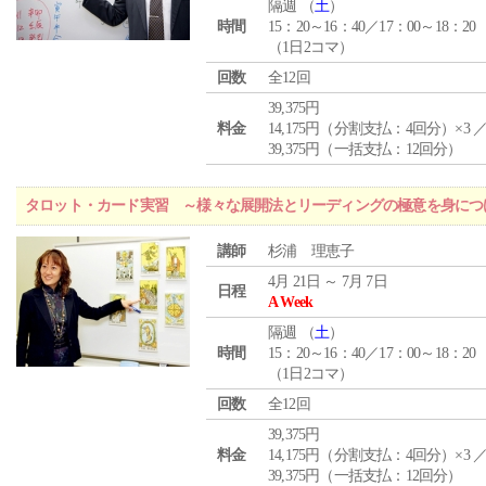
隔週 （
土
）
時間
15：20～16：40／17：00～18：20
（1日2コマ）
回数
全12回
39,375円
料金
14,175円（分割支払：4回分）×3 
39,375円（一括支払：12回分）
タロット・カード実習 ～様々な展開法とリーディングの極意を身につ
講師
杉浦 理恵子
4月 21日 ～ 7月 7日
日程
A Week
隔週 （
土
）
時間
15：20～16：40／17：00～18：20
（1日2コマ）
回数
全12回
39,375円
料金
14,175円（分割支払：4回分）×3 
39,375円（一括支払：12回分）