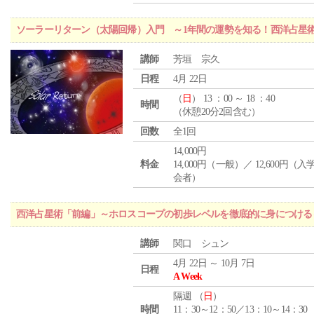
ソーラーリターン（太陽回帰）入門 ～1年間の運勢を知る！西洋占星
講師
芳垣 宗久
日程
4月 22日
（
日
） 13 ：00 ～ 18 ：40
時間
（休憩20分2回含む）
回数
全1回
14,000円
料金
14,000円（一般）／ 12,600円（
会者）
西洋占星術「前編」～ホロスコープの初歩レベルを徹底的に身につける
講師
関口 シュン
4月 22日 ～ 10月 7日
日程
A Week
隔週 （
日
）
時間
11：30～12：50／13：10～14：30