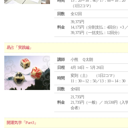
時間
15：20～16：40／17：00～18：20
（1日2コマ）
回数
全12回
39,375円
料金
14,175円（分割支払：4回分）×3 
39,375円（一括支払：12回分）
易占「実践編」
講師
小熊 Ｑ太朗
日程
4月 14日 ～ 5月 26日
変則（土） （1日2コマ）
時間
11：30～12：50／13：10～14：30
回数
全6回
21,735円
料金
21,735円（一般）／ 19,530円（
会者）
開運気学「Part3」