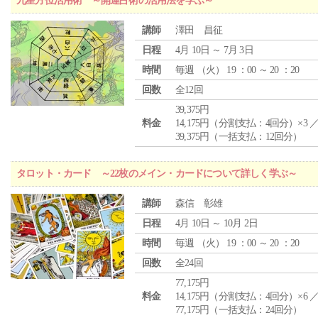
九星方位活用術 ～開運占術の活用法を学ぶ～
講師
澤田 昌征
日程
4月 10日 ～ 7月 3日
時間
毎週 （
火
） 19 ：00 ～ 20 ：20
回数
全12回
39,375円
料金
14,175円（分割支払：4回分）×3 
39,375円（一括支払：12回分）
タロット・カード ～22枚のメイン・カードについて詳しく学ぶ～
講師
森信 彰雄
日程
4月 10日 ～ 10月 2日
時間
毎週 （
火
） 19 ：00 ～ 20 ：20
回数
全24回
77,175円
料金
14,175円（分割支払：4回分）×6 
77,175円（一括支払：24回分）