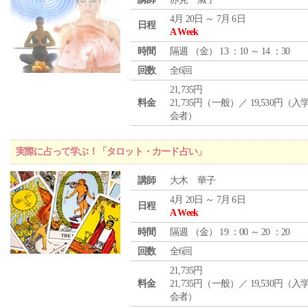
4月 20日 ～ 7月 6日
日程
A Week
時間
隔週 （
金
） 13 ：10 ～ 14 ：30
回数
全6回
21,735円
料金
21,735円（一般）／ 19,530円（
会者）
実際に占って学ぶ！「タロット・カード占い」
講師
大木 華子
4月 20日 ～ 7月 6日
日程
A Week
時間
隔週 （
金
） 19 ：00 ～ 20 ：20
回数
全6回
21,735円
料金
21,735円（一般）／ 19,530円（
会者）