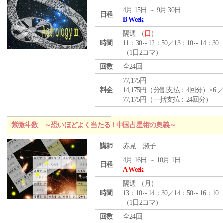
4月 15日 ～ 9月 30日
日程
B Week
隔週 （
日
）
時間
11：30～12：50／13：10～14：30
（1日2コマ）
回数
全24回
77,175円
料金
14,175円（分割支払：4回分）×6 
77,175円（一括支払：24回分）
紫微斗数 ～恐いほどよく当たる！中国占星術の奥義～
講師
赤見 淑子
4月 16日 ～ 10月 1日
日程
A Week
隔週 （
月
）
時間
13：10～14：30／14：50～16：10
（1日2コマ）
回数
全24回