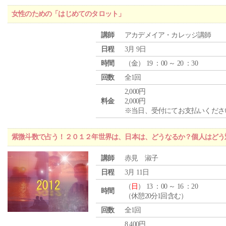
女性のための「はじめてのタロット」
講師
アカデメイア・カレッジ講師
日程
3月 9日
時間
（
金
） 19 ：00 ～ 20 ：30
回数
全1回
2,000円
料金
2,000円
※当日、受付にてお支払いくださ
紫微斗数で占う！２０１２年世界は、日本は、どうなるか？個人はどう
講師
赤見 淑子
日程
3月 11日
（
日
） 13 ：00 ～ 16 ：20
時間
（休憩20分1回含む）
回数
全1回
8,400円