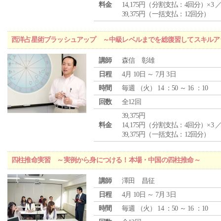
料金
14,175円（分割支払：4回分）×3 
39,375円（一括支払：12回分）
西洋占星術ブラッシュアップ ～中級レベルまでを総復習してスキルア
講師
森信 彰雄
日程
4月 10日 ～ 7月 3日
時間
毎週 （
火
） 14 ：50 ～ 16 ：10
回数
全12回
39,375円
料金
14,175円（分割支払：4回分）×3 
39,375円（一括支払：12回分）
四柱推命実習 ～実例から身につける！本場・中国の四柱推命～
講師
澤田 昌征
日程
4月 10日 ～ 7月 3日
時間
毎週 （
火
） 14 ：50 ～ 16 ：10