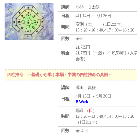
講師
小熊 Ｑ太朗
日程
4月 14日 ～ 5月 26日
変則（土） （1日2コマ）
時間
15：20～16：40／17：00～18：20
回数
全6回
21,735円
料金
21,735円（一般）／ 19,530円（
会者）
四柱推命 ～基礎から学ぶ本場・中国の四柱推命の真髄～
講師
澤田 昌征
4月 15日 ～ 9月 30日
日程
B Week
隔週 （
日
）
時間
12：20～13：40／14：00～15：20
（1日2コマ）
回数
全24回