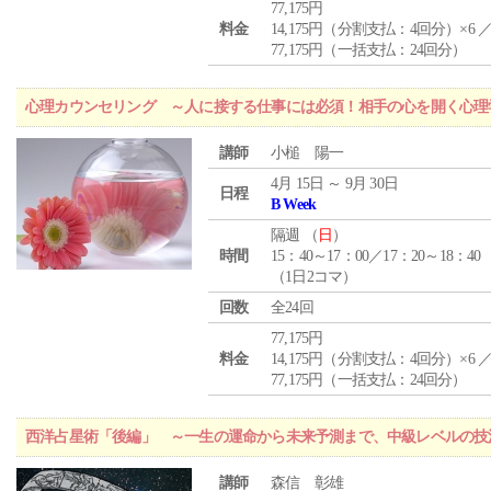
77,175円
料金
14,175円（分割支払：4回分）×6 
77,175円（一括支払：24回分）
心理カウンセリング ～人に接する仕事には必須！相手の心を開く心理
講師
小槌 陽一
4月 15日 ～ 9月 30日
日程
B Week
隔週 （
日
）
時間
15：40～17：00／17：20～18：40
（1日2コマ）
回数
全24回
77,175円
料金
14,175円（分割支払：4回分）×6 
77,175円（一括支払：24回分）
西洋占星術「後編」 ～一生の運命から未来予測まで、中級レベルの技
講師
森信 彰雄