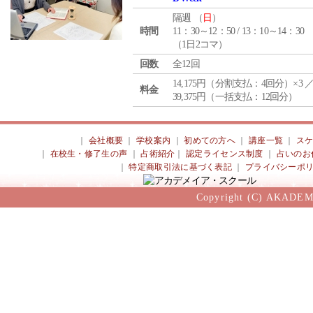
隔週 （
日
）
時間
11：30～12：50 / 13：10～14：30
（1日2コマ）
回数
全12回
14,175円（分割支払：4回分）×3 
料金
39,375円（一括支払：12回分）
｜
会社概要
｜
学校案内
｜
初めての方へ
｜
講座一覧
｜
ス
｜
在校生・修了生の声
｜
占術紹介
｜
認定ライセンス制度
｜
占いのお
｜
特定商取引法に基づく表記
｜
プライバシーポ
Copyright (C) AKADEM