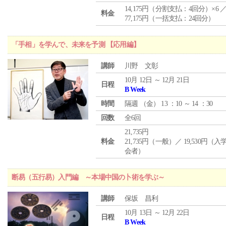
14,175円（分割支払：4回分）×6 
料金
77,175円（一括支払：24回分）
「手相」を学んで、未来を予測 【応用編】
講師
川野 文彰
10月 12日 ～ 12月 21日
日程
B Week
時間
隔週 （
金
） 13 ：10 ～ 14 ：30
回数
全6回
21,735円
料金
21,735円（一般）／ 19,530円（
会者）
断易（五行易）入門編 ～本場中国の卜術を学ぶ～
講師
保坂 昌利
10月 13日 ～ 12月 22日
日程
B Week