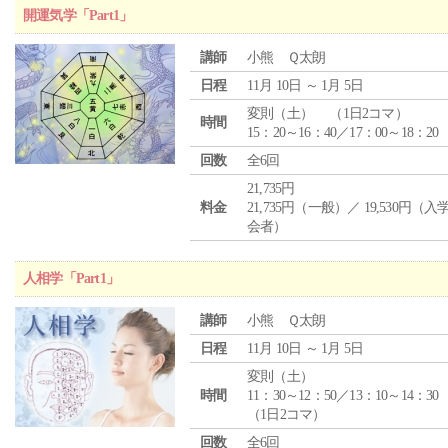
開運気学「Part1」
講師
小熊 Ｑ太朗
日程
11月 10日 ～ 1月 5日
変則（土） （1日2コマ）
時間
15：20～16：40／17：00～18：20
回数
全6回
21,735円
料金
21,735円（一般）／ 19,530円（
会者）
人相学「Part1」
講師
小熊 Ｑ太朗
日程
11月 10日 ～ 1月 5日
変則（土）
時間
11：30～12：50／13：10～14：30
（1日2コマ）
回数
全6回