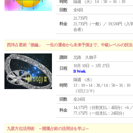
時間
隔週 （
火
） 14 ：50 ～ 16 ：10
回数
全6回
21,735円
料金
21,735円（一般）／ 19,530円（
会者）
西洋占星術「後編」 一生の運命から未来予測まで、中級レベルの技法
講師
北路 久御子
10月 10日 ～ 3月 27日
日程
B Week
隔週 （
水
）
時間
13：10～14：30／14：50～16：10
（1日2コマ）
回数
全24回
14,175円（分割支払：4回分）×6 
料金
77,175円（一括支払：24回分）
九星方位活用術 ～開運占術の活用法を学ぶ～