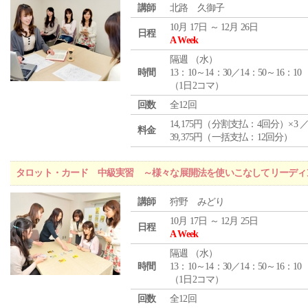
講師
北路 久御子
10月 17日 ～ 12月 26日
日程
A Week
隔週 （
水
）
時間
13：10～14：30／14：50～16：10
（1日2コマ）
回数
全12回
14,175円（分割支払：4回分）×3 
料金
39,375円（一括支払：12回分）
タロット・カード 中級実習 ～様々な展開法を使いこなしてリーディ
講師
狩野 みどり
10月 17日 ～ 12月 25日
日程
A Week
隔週 （
水
）
時間
13：10～14：30／14：50～16：10
（1日2コマ）
回数
全12回