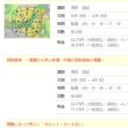
講師
澤田 昌征
日程
10月 10日 ～ 12月 26日
時間
毎週 （
水
） 16 ：30 ～ 17 ：50
回数
全12回
14,175円（分割支払：4回分）×3 
料金
39,375円（一括支払：12回分）
四柱推命 ～基礎から学ぶ本場・中国の四柱推命の真髄～
講師
澤田 昌征
日程
10月 10日 ～ 4月 3日
時間
毎週 （
水
） 19 ：00 ～ 20 ：20
回数
全24回
14,175円（分割支払：4回分）×6 
料金
77,175円（一括支払：24回分）
実際に占って学ぶ！「タロット・カード占い」