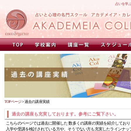
占いを学
TOPページ
>
過去の講座実績
過去の講座も充実しております。参考にご覧下さい。
こちらのページでは過去に開催した 数多くの講座の実績を紹介しており
入学や受講を検討されている方や、そうでない方も充実したラインナッ