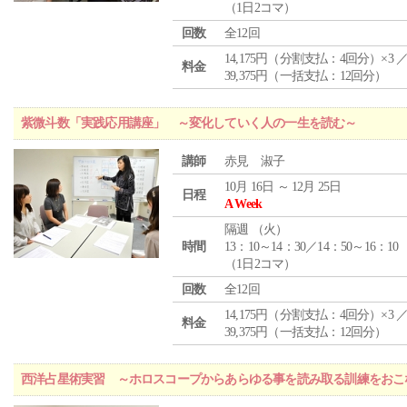
（1日2コマ）
回数
全12回
14,175円（分割支払：4回分）×3 
料金
39,375円（一括支払：12回分）
紫微斗数「実践応用講座」 ～変化していく人の一生を読む～
講師
赤見 淑子
10月 16日 ～ 12月 25日
日程
A Week
隔週 （
火
）
時間
13：10～14：30／14：50～16：10
（1日2コマ）
回数
全12回
14,175円（分割支払：4回分）×3 
料金
39,375円（一括支払：12回分）
西洋占星術実習 ～ホロスコープからあらゆる事を読み取る訓練をおこ