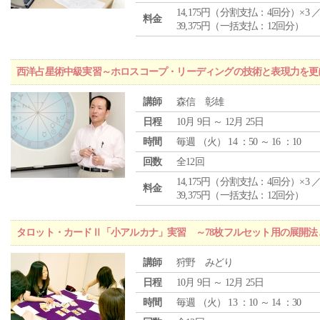
14,175円（分割支払：4回分）×3 
料金
39,375円（一括支払：12回分）
西洋占星術中級実習～ホロスコープ・リーディングの技術と表現力を更
講師
森信 彰雄
日程
10月 9日 ～ 12月 25日
時間
毎週 （
火
） 14 ：50 ～ 16 ：10
回数
全12回
14,175円（分割支払：4回分）×3 
料金
39,375円（一括支払：12回分）
タロット・カードⅡ「小アルカナ」実習 ～78枚フルセット用の展開
講師
狩野 みどり
日程
10月 9日 ～ 12月 25日
時間
毎週 （
火
） 13 ：10 ～ 14 ：30