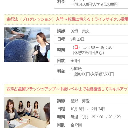
料金
一般14,000円/入学者12,600円
進行法（プログレッション）入門 ～転機に備える！ライフサイクル活
講師
芳垣 宗久
日程
9月 23日
（
日
） 13 ：00 ～ 16 ：20
時間
（休憩20分1回含む）
回数
全1回
8,400円
料金
一般8,400円/入学者7,560円
西洋占星術ブラッシュアップ～中級レベルまでを総復習してスキルアッ
講師
星野 海愛
日程
10月 8日 ～ 12月 24日
時間
毎週 （
月
） 19 ：00 ～ 20 ：20
回数
全12回