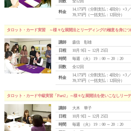
回数
全12回
14,175円（分割支払：4回分）×3 
料金
39,375円（一括支払：12回分）
タロット・カード実習 ～様々な展開法とリーディングの極意を身につ
講師
森信 彰雄
日程
10月 9日 ～ 12月 25日
時間
毎週 （
火
） 19 ：00 ～ 20 ：20
回数
全12回
14,175円（分割支払：4回分）×3 
料金
39,375円（一括支払：12回分）
タロット・カード中級実習「Part2」～様々な展開法を使いこなしリー
講師
大木 華子
日程
10月 9日 ～ 12月 25日
時間
毎週 （
火
） 19 ：00 ～ 20 ：20