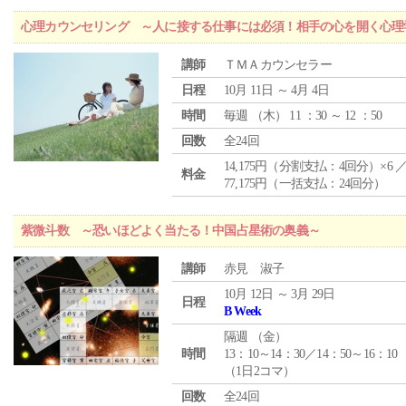
心理カウンセリング ～人に接する仕事には必須！相手の心を開く心理
講師
ＴＭＡカウンセラー
日程
10月 11日 ～ 4月 4日
時間
毎週 （
木
） 11 ：30 ～ 12 ：50
回数
全24回
14,175円（分割支払：4回分）×6 
料金
77,175円（一括支払：24回分）
紫微斗数 ～恐いほどよく当たる！中国占星術の奥義～
講師
赤見 淑子
10月 12日 ～ 3月 29日
日程
B Week
隔週 （
金
）
時間
13：10～14：30／14：50～16：10
（1日2コマ）
回数
全24回