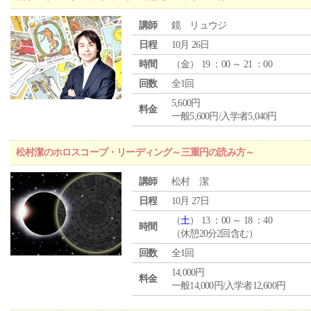
講師
鏡 リュウジ
日程
10月 26日
時間
（
金
） 19 ：00 ～ 21 ：00
回数
全1回
5,600円
料金
一般5,600円/入学者5,040円
松村潔のホロスコープ・リーディング～三重円の読み方～
講師
松村 潔
日程
10月 27日
（
土
） 13 ：00 ～ 18 ：40
時間
（休憩20分2回含む）
回数
全1回
14,000円
料金
一般14,000円/入学者12,600円