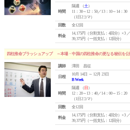
隔週 （
土
）
時間
11：30～12：50／13：10～14：30
（1日2コマ）
回数
全12回
14,175円（分割支払：4回分）×3 
料金
39,375円（一括支払：12回分）
四柱推命ブラッシュアップ ～本場・中国の四柱推命の更なる秘伝を公
講師
澤田 昌征
10月 14日 ～ 12月 23日
日程
B Week
隔週 （
日
）
時間
12：20～13：40／14：00～15：20
（1日2コマ）
回数
全12回
14,175円（分割支払：4回分）×3 
料金
39,375円（一括支払：12回分）