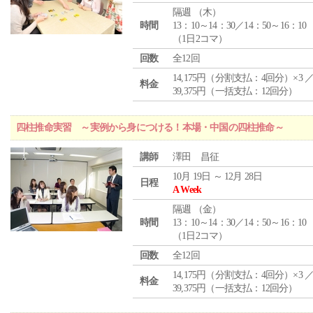
隔週 （
木
）
時間
13：10～14：30／14：50～16：10
（1日2コマ）
回数
全12回
14,175円（分割支払：4回分）×3 
料金
39,375円（一括支払：12回分）
四柱推命実習 ～実例から身につける！本場・中国の四柱推命～
講師
澤田 昌征
10月 19日 ～ 12月 28日
日程
A Week
隔週 （
金
）
時間
13：10～14：30／14：50～16：10
（1日2コマ）
回数
全12回
14,175円（分割支払：4回分）×3 
料金
39,375円（一括支払：12回分）