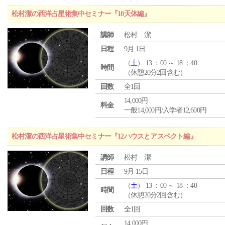
松村潔の西洋占星術集中セミナー『10天体編』
講師
松村 潔
日程
9月 1日
（
土
） 13 ：00 ～ 18 ：40
時間
（休憩20分2回含む）
回数
全1回
14,000円
料金
一般14,000円/入学者12,600円
松村潔の西洋占星術集中セミナー『12ハウスとアスペクト編』
講師
松村 潔
日程
9月 15日
（
土
） 13 ：00 ～ 18 ：40
時間
（休憩20分2回含む）
回数
全1回
14,000円