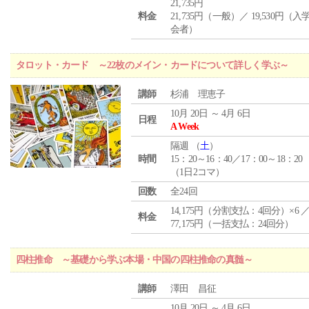
21,735円
料金
21,735円（一般）／ 19,530円（
会者）
タロット・カード ～22枚のメイン・カードについて詳しく学ぶ～
講師
杉浦 理恵子
10月 20日 ～ 4月 6日
日程
A Week
隔週 （
土
）
時間
15：20～16：40／17：00～18：20
（1日2コマ）
回数
全24回
14,175円（分割支払：4回分）×6 
料金
77,175円（一括支払：24回分）
四柱推命 ～基礎から学ぶ本場・中国の四柱推命の真髄～
講師
澤田 昌征
10月 20日 ～ 4月 6日