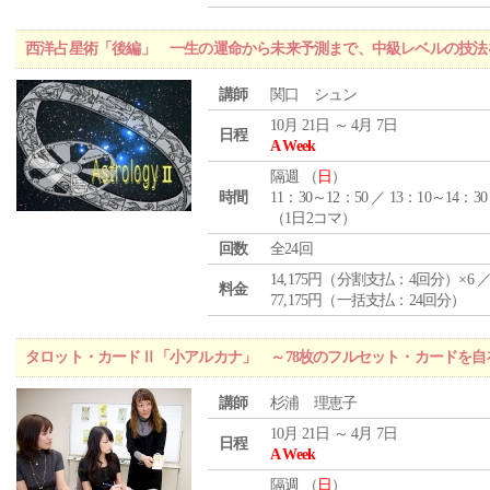
西洋占星術「後編」 一生の運命から未来予測まで、中級レベルの技法
講師
関口 シュン
10月 21日 ～ 4月 7日
日程
A Week
隔週 （
日
）
時間
11：30～12：50 ／ 13：10～14：30
（1日2コマ）
回数
全24回
14,175円（分割支払：4回分）×6 
料金
77,175円（一括支払：24回分）
タロット・カードⅡ「小アルカナ」 ～78枚のフルセット・カードを自
講師
杉浦 理恵子
10月 21日 ～ 4月 7日
日程
A Week
隔週 （
日
）