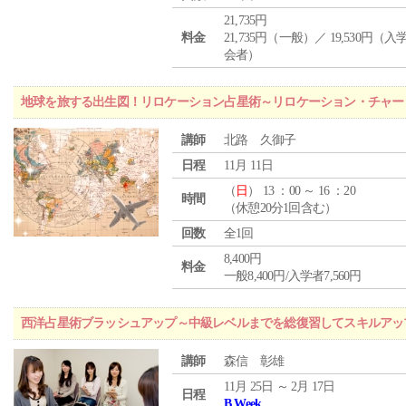
21,735円
料金
21,735円（一般）／ 19,530円（
会者）
地球を旅する出生図！リロケーション占星術～リロケーション・チャー
講師
北路 久御子
日程
11月 11日
（
日
） 13 ：00 ～ 16 ：20
時間
（休憩20分1回含む）
回数
全1回
8,400円
料金
一般8,400円/入学者7,560円
西洋占星術ブラッシュアップ～中級レベルまでを総復習してスキルアッ
講師
森信 彰雄
11月 25日 ～ 2月 17日
日程
B Week