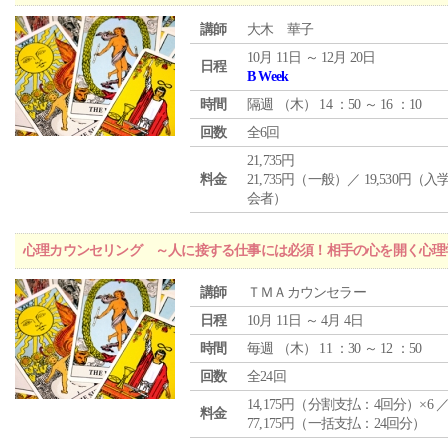
講師
大木 華子
10月 11日 ～ 12月 20日
日程
B Week
時間
隔週 （
木
） 14 ：50 ～ 16 ：10
回数
全6回
21,735円
料金
21,735円（一般）／ 19,530円（
会者）
心理カウンセリング ～人に接する仕事には必須！相手の心を開く心理
講師
ＴＭＡカウンセラー
日程
10月 11日 ～ 4月 4日
時間
毎週 （
木
） 11 ：30 ～ 12 ：50
回数
全24回
14,175円（分割支払：4回分）×6 
料金
77,175円（一括支払：24回分）