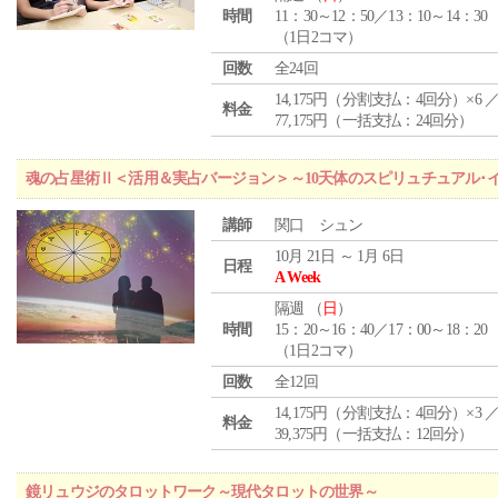
時間
11：30～12：50／13：10～14：30
（1日2コマ）
回数
全24回
14,175円（分割支払：4回分）×6 
料金
77,175円（一括支払：24回分）
魂の占星術Ⅱ＜活用＆実占バージョン＞～10天体のスピリュチュアル･
講師
関口 シュン
10月 21日 ～ 1月 6日
日程
A Week
隔週 （
日
）
時間
15：20～16：40／17：00～18：20
（1日2コマ）
回数
全12回
14,175円（分割支払：4回分）×3 
料金
39,375円（一括支払：12回分）
鏡リュウジのタロットワーク～現代タロットの世界～