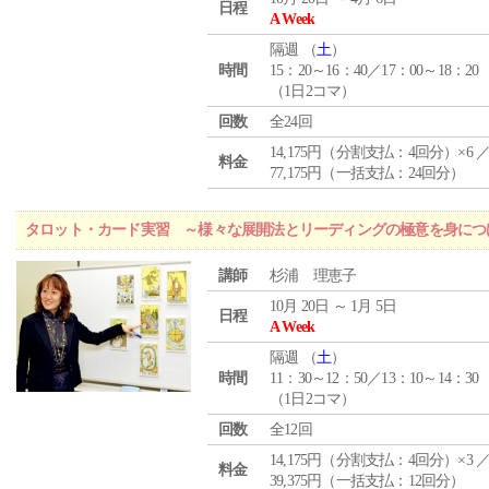
日程
A Week
隔週 （
土
）
時間
15：20～16：40／17：00～18：20
（1日2コマ）
回数
全24回
14,175円（分割支払：4回分）×6 
料金
77,175円（一括支払：24回分）
タロット・カード実習 ～様々な展開法とリーディングの極意を身につ
講師
杉浦 理恵子
10月 20日 ～ 1月 5日
日程
A Week
隔週 （
土
）
時間
11：30～12：50／13：10～14：30
（1日2コマ）
回数
全12回
14,175円（分割支払：4回分）×3 
料金
39,375円（一括支払：12回分）