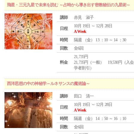
飛星・三元九星で未来を読む ～占時から導き出す密教秘伝の九星術～
講師
赤見 淑子
10月 19日 ～ 12月 28日
日程
A Week
時間
隔週 （
金
） 13 ：10 ～ 14 ：30
回数
全6回
21,735円
料金
21,735円（一般） 19,530円（入
学者割引）
西洋思想の中の神秘学～ルネサンスの魔術論～
講師
田口 清一
10月 19日 ～ 12月 28日
日程
A Week
時間
隔週 （
金
） 14 ：50 ～ 16 ：10
回数
全6回