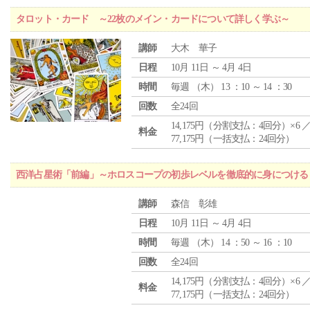
タロット・カード ～22枚のメイン・カードについて詳しく学ぶ～
講師
大木 華子
日程
10月 11日 ～ 4月 4日
時間
毎週 （
木
） 13 ：10 ～ 14 ：30
回数
全24回
14,175円（分割支払：4回分）×6 
料金
77,175円（一括支払：24回分）
西洋占星術「前編」～ホロスコープの初歩レベルを徹底的に身につける
講師
森信 彰雄
日程
10月 11日 ～ 4月 4日
時間
毎週 （
木
） 14 ：50 ～ 16 ：10
回数
全24回
14,175円（分割支払：4回分）×6 
料金
77,175円（一括支払：24回分）