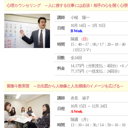
心理カウンセリング ～人に接する仕事には必須！相手の心を開く心理
講師
小槌 陽一
10月 14日 ～ 3月 31日
日程
B Week
隔週 （
日
）
時間
15：40～17：00／17：20～18：40
（1日2コマ）
回数
全24回
14,175円（分割支払：4回分）×6 
料金
77,175円（一括支払：24回分）
紫微斗数実習 ～出生図から人物像と人生模様のイメージを広げる～
講師
赤見 淑子
10月 15日 ～ 12月 24日
日程
A Week
隔週 （
月
）
時間
13：10～14：30／14：50～16：10