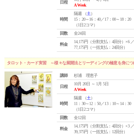
日程
A Week
隔週 （
土
）
時間
15：20～16：40／17：00～18：20
（1日2コマ）
回数
全24回
14,175円（分割支払：4回分）×6 
料金
77,175円（一括支払：24回分）
タロット・カード実習 ～様々な展開法とリーディングの極意を身につ
講師
杉浦 理恵子
10月 20日 ～ 1月 5日
日程
A Week
隔週 （
土
）
時間
11：30～12：50／13：10～14：30
（1日2コマ）
回数
全12回
14,175円（分割支払：4回分）×3 
料金
39,375円（一括支払：12回分）