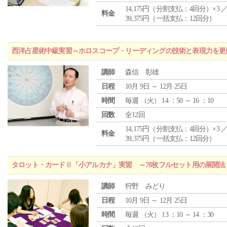
14,175円（分割支払：4回分）×3 
料金
39,375円（一括支払：12回分）
西洋占星術中級実習～ホロスコープ・リーディングの技術と表現力を更
講師
森信 彰雄
日程
10月 9日 ～ 12月 25日
時間
毎週 （
火
） 14 ：50 ～ 16 ：10
回数
全12回
14,175円（分割支払：4回分）×3 
料金
39,375円（一括支払：12回分）
タロット・カードⅡ「小アルカナ」実習 ～78枚フルセット用の展開
講師
狩野 みどり
日程
10月 9日 ～ 12月 25日
時間
毎週 （
火
） 13 ：10 ～ 14 ：30