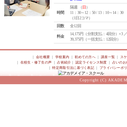
隔週 （
日
）
時間
11：30～12：50 / 13：10～14：30
（1日2コマ）
回数
全12回
14,175円（分割支払：4回分）×3 
料金
39,375円（一括支払：12回分）
｜
会社概要
｜
学校案内
｜
初めての方へ
｜
講座一覧
｜
ス
｜
在校生・修了生の声
｜
占術紹介
｜
認定ライセンス制度
｜
占いのお
｜
特定商取引法に基づく表記
｜
プライバシーポ
Copyright (C) AKADEM