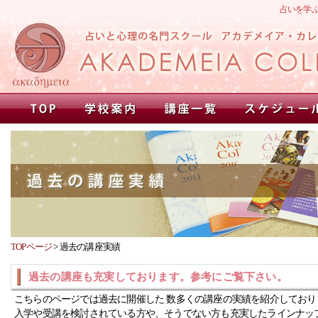
占いを学
TOPページ
>
過去の講座実績
過去の講座も充実しております。参考にご覧下さい。
こちらのページでは過去に開催した 数多くの講座の実績を紹介しており
入学や受講を検討されている方や、そうでない方も充実したラインナッ