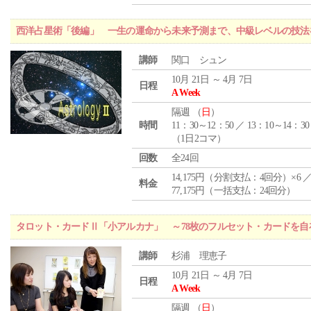
西洋占星術「後編」 一生の運命から未来予測まで、中級レベルの技法
講師
関口 シュン
10月 21日 ～ 4月 7日
日程
A Week
隔週 （
日
）
時間
11：30～12：50 ／ 13：10～14：30
（1日2コマ）
回数
全24回
14,175円（分割支払：4回分）×6 
料金
77,175円（一括支払：24回分）
タロット・カードⅡ「小アルカナ」 ～78枚のフルセット・カードを自
講師
杉浦 理恵子
10月 21日 ～ 4月 7日
日程
A Week
隔週 （
日
）