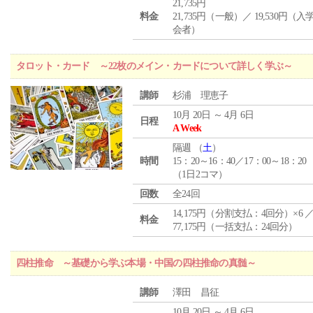
21,735円
料金
21,735円（一般）／ 19,530円（
会者）
タロット・カード ～22枚のメイン・カードについて詳しく学ぶ～
講師
杉浦 理恵子
10月 20日 ～ 4月 6日
日程
A Week
隔週 （
土
）
時間
15：20～16：40／17：00～18：20
（1日2コマ）
回数
全24回
14,175円（分割支払：4回分）×6 
料金
77,175円（一括支払：24回分）
四柱推命 ～基礎から学ぶ本場・中国の四柱推命の真髄～
講師
澤田 昌征
10月 20日 ～ 4月 6日