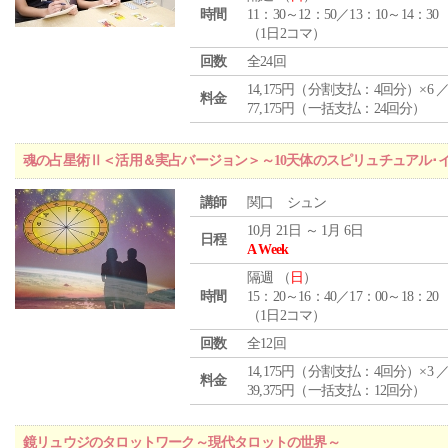
時間
11：30～12：50／13：10～14：30
（1日2コマ）
回数
全24回
14,175円（分割支払：4回分）×6 
料金
77,175円（一括支払：24回分）
魂の占星術Ⅱ＜活用＆実占バージョン＞～10天体のスピリュチュアル･
講師
関口 シュン
10月 21日 ～ 1月 6日
日程
A Week
隔週 （
日
）
時間
15：20～16：40／17：00～18：20
（1日2コマ）
回数
全12回
14,175円（分割支払：4回分）×3 
料金
39,375円（一括支払：12回分）
鏡リュウジのタロットワーク～現代タロットの世界～