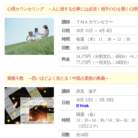
心理カウンセリング ～人に接する仕事には必須！相手の心を開く心理
講師
ＴＭＡカウンセラー
日程
10月 11日 ～ 4月 4日
時間
毎週 （
木
） 11 ：30 ～ 12 ：50
回数
全24回
14,175円（分割支払：4回分）×6 
料金
77,175円（一括支払：24回分）
紫微斗数 ～恐いほどよく当たる！中国占星術の奥義～
講師
赤見 淑子
10月 12日 ～ 3月 29日
日程
B Week
隔週 （
金
）
時間
13：10～14：30／14：50～16：10
（1日2コマ）
回数
全24回