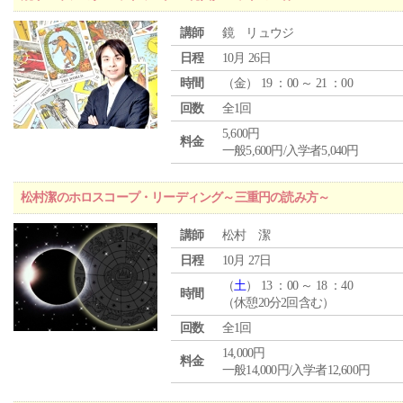
講師
鏡 リュウジ
日程
10月 26日
時間
（
金
） 19 ：00 ～ 21 ：00
回数
全1回
5,600円
料金
一般5,600円/入学者5,040円
松村潔のホロスコープ・リーディング～三重円の読み方～
講師
松村 潔
日程
10月 27日
（
土
） 13 ：00 ～ 18 ：40
時間
（休憩20分2回含む）
回数
全1回
14,000円
料金
一般14,000円/入学者12,600円