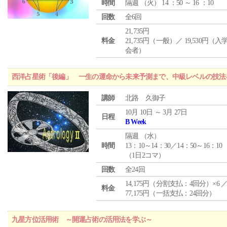
時間
隔週 （
火
） 14 ：50 ～ 16 ：10
回数
全6回
21,735円
料金
21,735円（一般）／ 19,530円（
会者）
西洋占星術「後編」 一生の運命から未来予測まで、中級レベルの技法
講師
北路 久御子
10月 10日 ～ 3月 27日
日程
B Week
隔週 （
水
）
時間
13：10～14：30／14：50～16：10
（1日2コマ）
回数
全24回
14,175円（分割支払：4回分）×6 
料金
77,175円（一括支払：24回分）
九星方位活用術 ～開運占術の活用法を学ぶ～