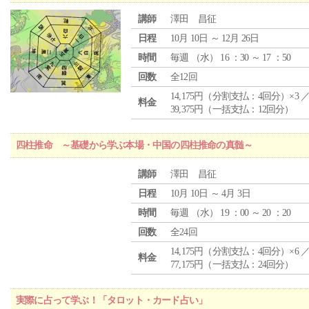
講師
澤田 昌征
日程
10月 10日 ～ 12月 26日
時間
毎週 （
水
） 16 ：30 ～ 17 ：50
回数
全12回
14,175円（分割支払：4回分）×3 
料金
39,375円（一括支払：12回分）
四柱推命 ～基礎から学ぶ本場・中国の四柱推命の真髄～
講師
澤田 昌征
日程
10月 10日 ～ 4月 3日
時間
毎週 （
水
） 19 ：00 ～ 20 ：20
回数
全24回
14,175円（分割支払：4回分）×6 
料金
77,175円（一括支払：24回分）
実際に占って学ぶ！「タロット・カード占い」