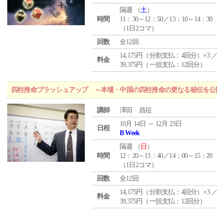
隔週 （
土
）
時間
11：30～12：50／13：10～14：30
（1日2コマ）
回数
全12回
14,175円（分割支払：4回分）×3 
料金
39,375円（一括支払：12回分）
四柱推命ブラッシュアップ ～本場・中国の四柱推命の更なる秘伝を公
講師
澤田 昌征
10月 14日 ～ 12月 23日
日程
B Week
隔週 （
日
）
時間
12：20～13：40／14：00～15：20
（1日2コマ）
回数
全12回
14,175円（分割支払：4回分）×3 
料金
39,375円（一括支払：12回分）