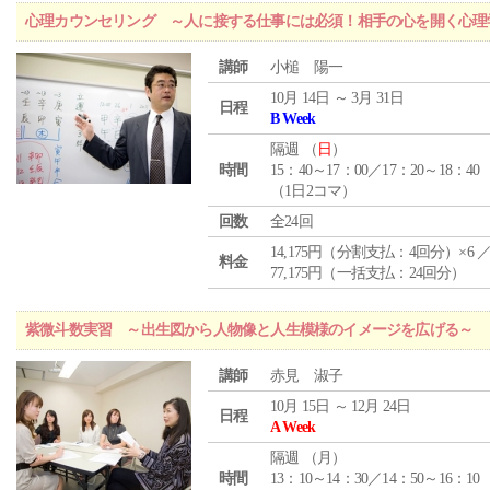
心理カウンセリング ～人に接する仕事には必須！相手の心を開く心理
講師
小槌 陽一
10月 14日 ～ 3月 31日
日程
B Week
隔週 （
日
）
時間
15：40～17：00／17：20～18：40
（1日2コマ）
回数
全24回
14,175円（分割支払：4回分）×6 
料金
77,175円（一括支払：24回分）
紫微斗数実習 ～出生図から人物像と人生模様のイメージを広げる～
講師
赤見 淑子
10月 15日 ～ 12月 24日
日程
A Week
隔週 （
月
）
時間
13：10～14：30／14：50～16：10