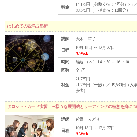
14,175円（分割支払：4回分）×3 
料金
39,375円（一括支払：12回分）
はじめての西洋占星術
講師
大木 華子
10月 18日 ～ 12月 27日
日程
A Week
時間
隔週 （
木
） 14 ：50 ～ 16 ：10
回数
全6回
21,735円
料金
21,735円（一般）／ 19,530円（
会者）
タロット・カード実習 ～様々な展開法とリーディングの極意を身につ
講師
狩野 みどり
10月 18日 ～ 12月 27日
日程
A Week