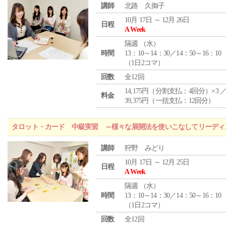
講師
北路 久御子
10月 17日 ～ 12月 26日
日程
A Week
隔週 （
水
）
時間
13：10～14：30／14：50～16：10
（1日2コマ）
回数
全12回
14,175円（分割支払：4回分）×3 
料金
39,375円（一括支払：12回分）
タロット・カード 中級実習 ～様々な展開法を使いこなしてリーディ
講師
狩野 みどり
10月 17日 ～ 12月 25日
日程
A Week
隔週 （
水
）
時間
13：10～14：30／14：50～16：10
（1日2コマ）
回数
全12回