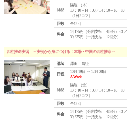
隔週 （
木
）
時間
13：10～14：30／14：50～16：10
（1日2コマ）
回数
全12回
14,175円（分割支払：4回分）×3 
料金
39,375円（一括支払：12回分）
四柱推命実習 ～実例から身につける！本場・中国の四柱推命～
講師
澤田 昌征
10月 19日 ～ 12月 28日
日程
A Week
隔週 （
金
）
時間
13：10～14：30／14：50～16：10
（1日2コマ）
回数
全12回
14,175円（分割支払：4回分）×3 
料金
39,375円（一括支払：12回分）