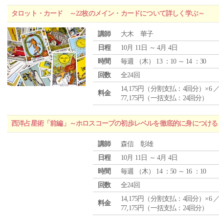
タロット・カード ～22枚のメイン・カードについて詳しく学ぶ～
講師
大木 華子
日程
10月 11日 ～ 4月 4日
時間
毎週 （
木
） 13 ：10 ～ 14 ：30
回数
全24回
14,175円（分割支払：4回分）×6 
料金
77,175円（一括支払：24回分）
西洋占星術「前編」～ホロスコープの初歩レベルを徹底的に身につける
講師
森信 彰雄
日程
10月 11日 ～ 4月 4日
時間
毎週 （
木
） 14 ：50 ～ 16 ：10
回数
全24回
14,175円（分割支払：4回分）×6 
料金
77,175円（一括支払：24回分）