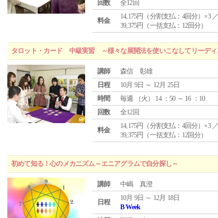
回数
全12回
14,175円（分割支払：4回分）×3 
料金
39,375円（一括支払：12回分）
タロット・カード 中級実習 ～様々な展開法を使いこなしてリーディ
講師
森信 彰雄
日程
10月 9日 ～ 12月 25日
時間
毎週 （
火
） 14 ：50 ～ 16 ：10
回数
全12回
14,175円（分割支払：4回分）×3 
料金
39,375円（一括支払：12回分）
初めて知る！心のメカニズム～エニアグラムで自分探し～
講師
中嶋 真澄
10月 9日 ～ 12月 18日
日程
B Week