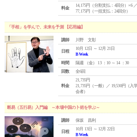
14,175円（分割支払：4回分）×6 
料金
77,175円（一括支払：24回分）
「手相」を学んで、未来を予測 【応用編】
講師
川野 文彰
10月 12日 ～ 12月 21日
日程
B Week
時間
隔週 （
金
） 13 ：10 ～ 14 ：30
回数
全6回
21,735円
料金
21,735円（一般）／ 19,530円（
会者）
断易（五行易）入門編 ～本場中国の卜術を学ぶ～
講師
保坂 昌利
10月 13日 ～ 12月 22日
日程
B Week