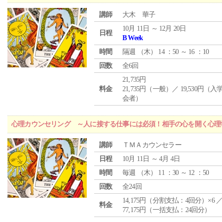
講師
大木 華子
10月 11日 ～ 12月 20日
日程
B Week
時間
隔週 （
木
） 14 ：50 ～ 16 ：10
回数
全6回
21,735円
料金
21,735円（一般）／ 19,530円（
会者）
心理カウンセリング ～人に接する仕事には必須！相手の心を開く心理
講師
ＴＭＡカウンセラー
日程
10月 11日 ～ 4月 4日
時間
毎週 （
木
） 11 ：30 ～ 12 ：50
回数
全24回
14,175円（分割支払：4回分）×6 
料金
77,175円（一括支払：24回分）