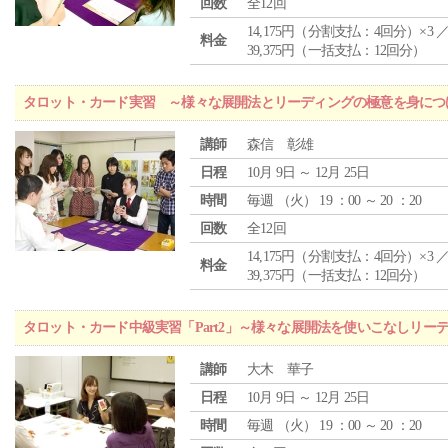
回数
全12回
14,175円（分割支払：4回分）×3 
料金
39,375円（一括支払：12回分）
タロット・カード実習 ～様々な展開法とリーディングの極意を身につ
講師
森信 彰雄
日程
10月 9日 ～ 12月 25日
時間
毎週 （
火
） 19 ：00 ～ 20 ：20
回数
全12回
14,175円（分割支払：4回分）×3 
料金
39,375円（一括支払：12回分）
タロット・カード中級実習「Part2」～様々な展開法を使いこなしリー
講師
大木 華子
日程
10月 9日 ～ 12月 25日
時間
毎週 （
火
） 19 ：00 ～ 20 ：20