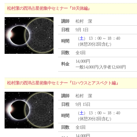
松村潔の西洋占星術集中セミナー『10天体編』
講師
松村 潔
日程
9月 1日
（
土
） 13 ：00 ～ 18 ：40
時間
（休憩20分2回含む）
回数
全1回
14,000円
料金
一般14,000円/入学者12,600円
松村潔の西洋占星術集中セミナー『12ハウスとアスペクト編』
講師
松村 潔
日程
9月 15日
（
土
） 13 ：00 ～ 18 ：40
時間
（休憩20分2回含む）
回数
全1回
14,000円