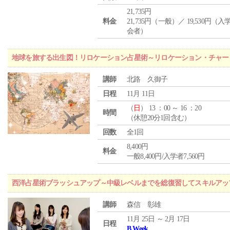
21,735円
料金
21,735円（一般）／ 19,530円（
会者）
地球を旅する出生図！リロケーション占星術～リロケーション・チャー
講師
北路 久御子
日程
11月 11日
（
日
） 13 ：00 ～ 16 ：20
時間
（休憩20分1回含む）
回数
全1回
8,400円
料金
一般8,400円/入学者7,560円
西洋占星術ブラッシュアップ～中級レベルまでを総復習してスキルアッ
講師
森信 彰雄
11月 25日 ～ 2月 17日
日程
B Week