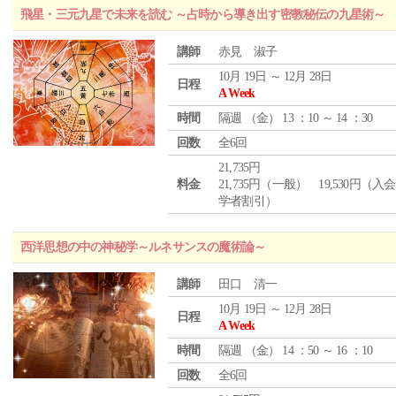
飛星・三元九星で未来を読む ～占時から導き出す密教秘伝の九星術～
講師
赤見 淑子
10月 19日 ～ 12月 28日
日程
A Week
時間
隔週 （
金
） 13 ：10 ～ 14 ：30
回数
全6回
21,735円
料金
21,735円（一般） 19,530円（入
学者割引）
西洋思想の中の神秘学～ルネサンスの魔術論～
講師
田口 清一
10月 19日 ～ 12月 28日
日程
A Week
時間
隔週 （
金
） 14 ：50 ～ 16 ：10
回数
全6回