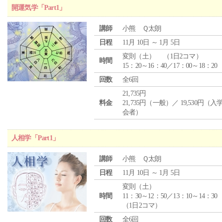
開運気学「Part1」
講師
小熊 Ｑ太朗
日程
11月 10日 ～ 1月 5日
変則（土） （1日2コマ）
時間
15：20～16：40／17：00～18：20
回数
全6回
21,735円
料金
21,735円（一般）／ 19,530円（
会者）
人相学「Part1」
講師
小熊 Ｑ太朗
日程
11月 10日 ～ 1月 5日
変則（土）
時間
11：30～12：50／13：10～14：30
（1日2コマ）
回数
全6回