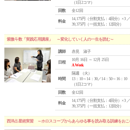
（1日2コマ）
回数
全12回
14,175円（分割支払：4回分）×3 
料金
39,375円（一括支払：12回分）
紫微斗数「実践応用講座」 ～変化していく人の一生を読む～
講師
赤見 淑子
10月 16日 ～ 12月 25日
日程
A Week
隔週 （
火
）
時間
13：10～14：30／14：50～16：10
（1日2コマ）
回数
全12回
14,175円（分割支払：4回分）×3 
料金
39,375円（一括支払：12回分）
西洋占星術実習 ～ホロスコープからあらゆる事を読み取る訓練をおこ