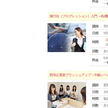
料金
一般
進行法（プログレッション）入門 ～転
講師
芳
日程
9月
（
時間
（
回数
全
8,
料金
一般
西洋占星術ブラッシュアップ～中級レベ
講師
星
日程
10
時間
毎
回数
全