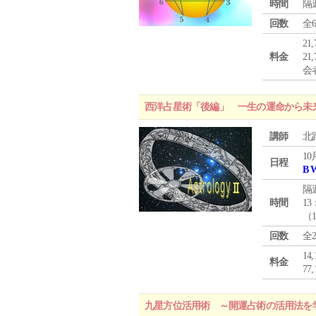
時間
隔
回数
全
21
料金
21
会
西洋占星術「後編」 一生の運命から未
講師
北
10
日程
B 
隔
時間
13
（
回数
全
1
料金
7
九星方位活用術 ～開運占術の活用法を