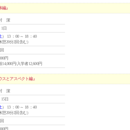
体編』
村 潔
 1日
土
） 13 ：00 ～ 18 ：40
休憩20分2回含む）
1回
,000円
14,000円/入学者12,600円
ウスとアスペクト編』
村 潔
 15日
土
） 13 ：00 ～ 18 ：40
休憩20分2回含む）
1回
,000円