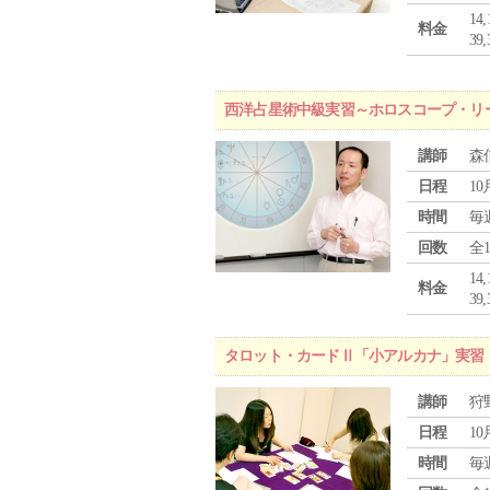
1
料金
3
西洋占星術中級実習～ホロスコープ・リ
講師
森
日程
10
時間
毎
回数
全
1
料金
3
タロット・カードⅡ「小アルカナ」実習
講師
狩
日程
10
時間
毎