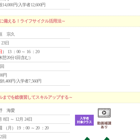
14,000円/入学者12,600円
機に備える！ライフサイクル活用法～
垣 宗久
 23日
日
） 13 ：00 ～ 16 ：20
休憩20分1回含む）
1回
400円
8,400円/入学者7,560円
ルまでを総復習してスキルアップする～
野 海愛
月 8日 ～ 12月 24日
週 （
月
） 19 ：00 ～ 20 ：20
12回