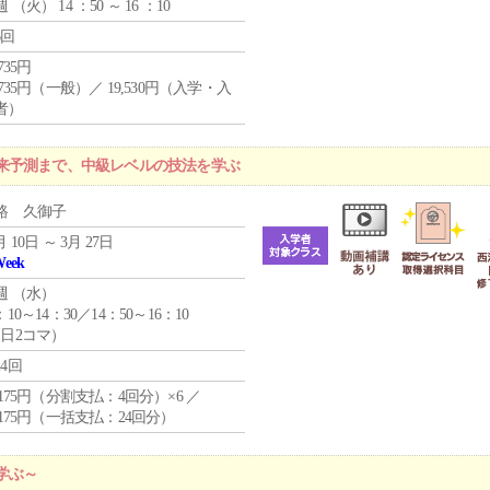
週 （
火
） 14 ：50 ～ 16 ：10
6回
,735円
,735円（一般）／ 19,530円（入学・入
者）
来予測まで、中級レベルの技法を学ぶ
路 久御子
月 10日 ～ 3月 27日
Week
週 （
水
）
：10～14：30／14：50～16：10
1日2コマ）
24回
4,175円（分割支払：4回分）×6 ／
7,175円（一括支払：24回分）
学ぶ～