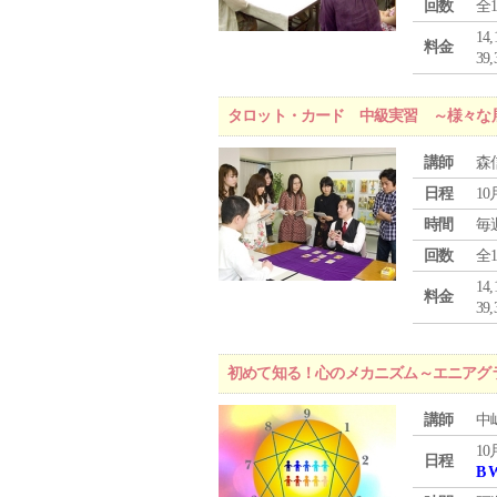
回数
全
1
料金
3
タロット・カード 中級実習 ～様々な
講師
森
日程
10
時間
毎
回数
全
1
料金
3
初めて知る！心のメカニズム～エニアグ
講師
中
10
日程
B 