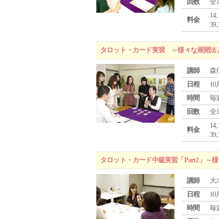
回数
全
1
料金
3
タロット・カード実習 ～様々な展開法
講師
森
日程
10
時間
毎
回数
全
1
料金
3
タロット・カード中級実習「Part2」
講師
大
日程
10
時間
毎