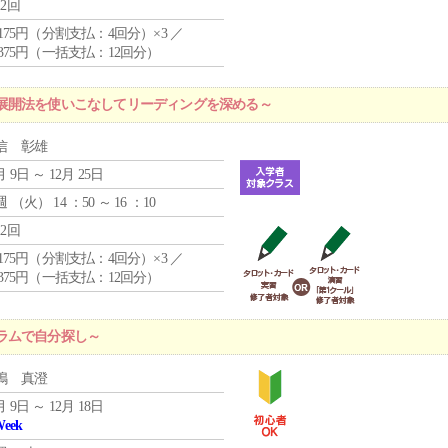
12回
4,175円（分割支払：4回分）×3 ／
9,375円（一括支払：12回分）
展開法を使いこなしてリーディングを深める～
信 彰雄
月 9日 ～ 12月 25日
週 （
火
） 14 ：50 ～ 16 ：10
12回
4,175円（分割支払：4回分）×3 ／
9,375円（一括支払：12回分）
ラムで自分探し～
嶋 真澄
月 9日 ～ 12月 18日
Week