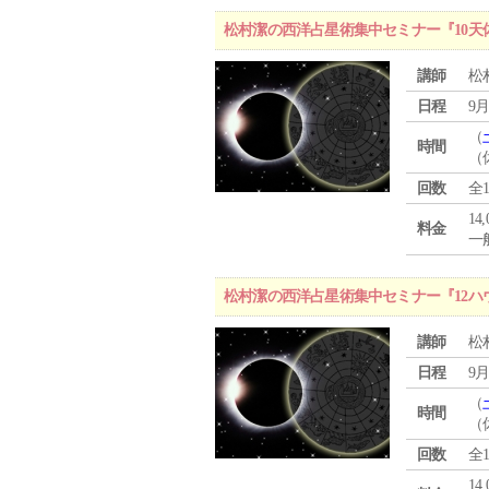
松村潔の西洋占星術集中セミナー『10天
講師
松
日程
9月
（
時間
（
回数
全
14
料金
一般
松村潔の西洋占星術集中セミナー『12ハ
講師
松
日程
9月
（
時間
（
回数
全
14