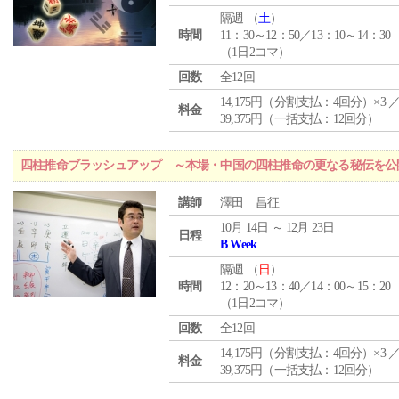
隔週 （
土
）
時間
11：30～12：50／13：10～14：30
（1日2コマ）
回数
全12回
14,175円（分割支払：4回分）×3 
料金
39,375円（一括支払：12回分）
四柱推命ブラッシュアップ ～本場・中国の四柱推命の更なる秘伝を公
講師
澤田 昌征
10月 14日 ～ 12月 23日
日程
B Week
隔週 （
日
）
時間
12：20～13：40／14：00～15：20
（1日2コマ）
回数
全12回
14,175円（分割支払：4回分）×3 
料金
39,375円（一括支払：12回分）