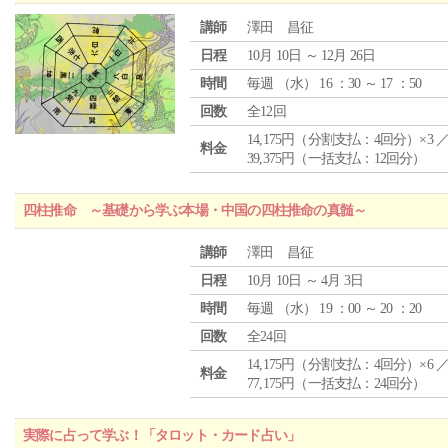
講師
澤田 昌征
日程
10月 10日 ～ 12月 26日
時間
毎週 （
水
） 16 ：30 ～ 17 ：50
回数
全12回
14,175円（分割支払：4回分）×3 
料金
39,375円（一括支払：12回分）
四柱推命 ～基礎から学ぶ本場・中国の四柱推命の真髄～
講師
澤田 昌征
日程
10月 10日 ～ 4月 3日
時間
毎週 （
水
） 19 ：00 ～ 20 ：20
回数
全24回
14,175円（分割支払：4回分）×6 
料金
77,175円（一括支払：24回分）
実際に占って学ぶ！「タロット・カード占い」