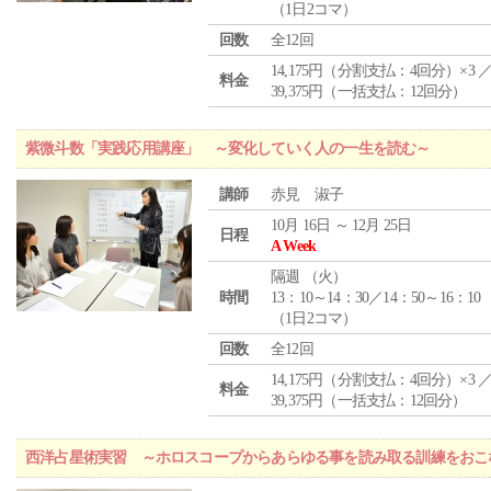
（1日2コマ）
回数
全12回
14,175円（分割支払：4回分）×3 
料金
39,375円（一括支払：12回分）
紫微斗数「実践応用講座」 ～変化していく人の一生を読む～
講師
赤見 淑子
10月 16日 ～ 12月 25日
日程
A Week
隔週 （
火
）
時間
13：10～14：30／14：50～16：10
（1日2コマ）
回数
全12回
14,175円（分割支払：4回分）×3 
料金
39,375円（一括支払：12回分）
西洋占星術実習 ～ホロスコープからあらゆる事を読み取る訓練をおこ