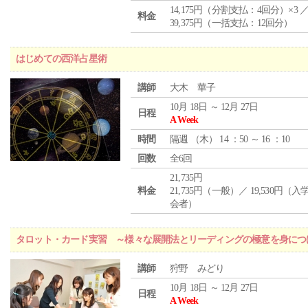
14,175円（分割支払：4回分）×3 
料金
39,375円（一括支払：12回分）
はじめての西洋占星術
講師
大木 華子
10月 18日 ～ 12月 27日
日程
A Week
時間
隔週 （
木
） 14 ：50 ～ 16 ：10
回数
全6回
21,735円
料金
21,735円（一般）／ 19,530円（
会者）
タロット・カード実習 ～様々な展開法とリーディングの極意を身につ
講師
狩野 みどり
10月 18日 ～ 12月 27日
日程
A Week