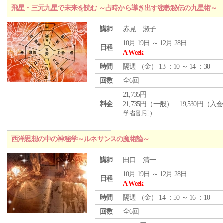
飛星・三元九星で未来を読む ～占時から導き出す密教秘伝の九星術～
講師
赤見 淑子
10月 19日 ～ 12月 28日
日程
A Week
時間
隔週 （
金
） 13 ：10 ～ 14 ：30
回数
全6回
21,735円
料金
21,735円（一般） 19,530円（入
学者割引）
西洋思想の中の神秘学～ルネサンスの魔術論～
講師
田口 清一
10月 19日 ～ 12月 28日
日程
A Week
時間
隔週 （
金
） 14 ：50 ～ 16 ：10
回数
全6回