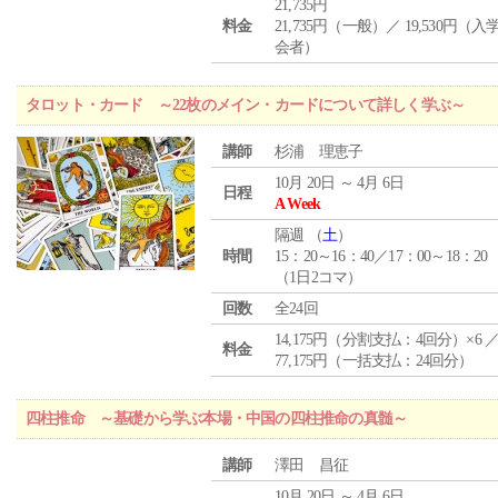
21,735円
料金
21,735円（一般）／ 19,530円（
会者）
タロット・カード ～22枚のメイン・カードについて詳しく学ぶ～
講師
杉浦 理恵子
10月 20日 ～ 4月 6日
日程
A Week
隔週 （
土
）
時間
15：20～16：40／17：00～18：20
（1日2コマ）
回数
全24回
14,175円（分割支払：4回分）×6 
料金
77,175円（一括支払：24回分）
四柱推命 ～基礎から学ぶ本場・中国の四柱推命の真髄～
講師
澤田 昌征
10月 20日 ～ 4月 6日