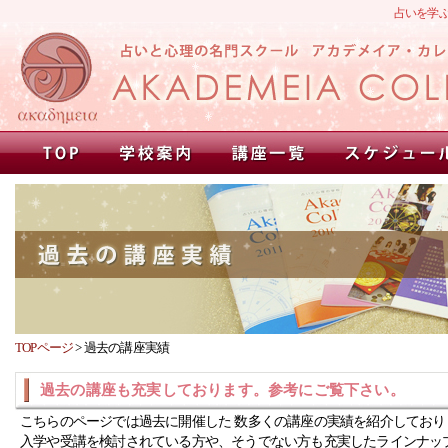
占いを学
TOPページ
>
過去の講座実績
過去の講座も充実しております。参考にご覧下さい。
こちらのページでは過去に開催した 数多くの講座の実績を紹介しており
入学や受講を検討されている方や、そうでない方も充実したラインナッ