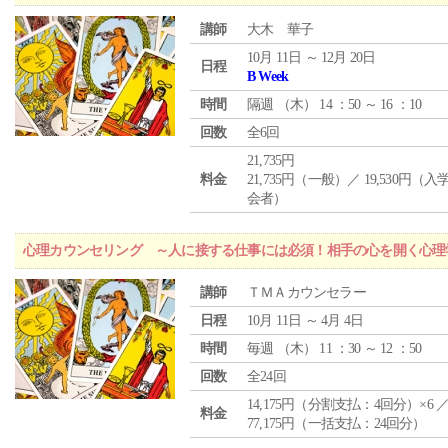
講師
大木 華子
10月 11日 ～ 12月 20日
日程
B Week
時間
隔週 （
木
） 14 ：50 ～ 16 ：10
回数
全6回
21,735円
料金
21,735円（一般）／ 19,530円（
会者）
心理カウンセリング ～人に接する仕事には必須！相手の心を開く心理
講師
ＴＭＡカウンセラー
日程
10月 11日 ～ 4月 4日
時間
毎週 （
木
） 11 ：30 ～ 12 ：50
回数
全24回
14,175円（分割支払：4回分）×6 
料金
77,175円（一括支払：24回分）