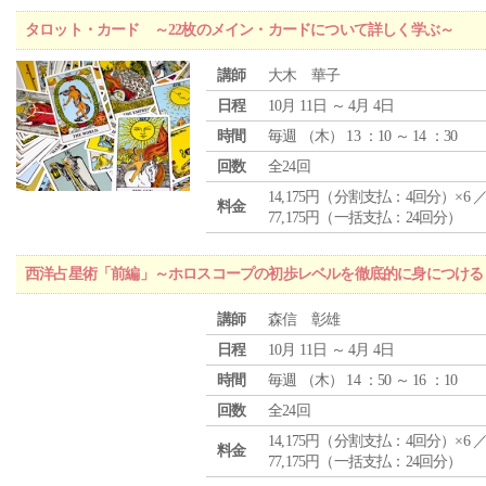
タロット・カード ～22枚のメイン・カードについて詳しく学ぶ～
講師
大木 華子
日程
10月 11日 ～ 4月 4日
時間
毎週 （
木
） 13 ：10 ～ 14 ：30
回数
全24回
14,175円（分割支払：4回分）×6 
料金
77,175円（一括支払：24回分）
西洋占星術「前編」～ホロスコープの初歩レベルを徹底的に身につける
講師
森信 彰雄
日程
10月 11日 ～ 4月 4日
時間
毎週 （
木
） 14 ：50 ～ 16 ：10
回数
全24回
14,175円（分割支払：4回分）×6 
料金
77,175円（一括支払：24回分）