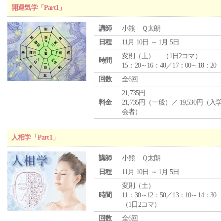
開運気学「Part1」
講師
小熊 Ｑ太朗
日程
11月 10日 ～ 1月 5日
変則（土） （1日2コマ）
時間
15：20～16：40／17：00～18：20
回数
全6回
21,735円
料金
21,735円（一般）／ 19,530円（
会者）
人相学「Part1」
講師
小熊 Ｑ太朗
日程
11月 10日 ～ 1月 5日
変則（土）
時間
11：30～12：50／13：10～14：30
（1日2コマ）
回数
全6回