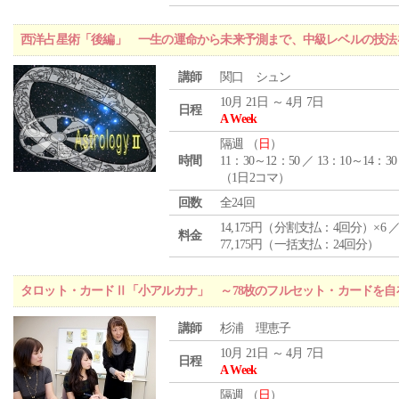
西洋占星術「後編」 一生の運命から未来予測まで、中級レベルの技法
講師
関口 シュン
10月 21日 ～ 4月 7日
日程
A Week
隔週 （
日
）
時間
11：30～12：50 ／ 13：10～14：30
（1日2コマ）
回数
全24回
14,175円（分割支払：4回分）×6 
料金
77,175円（一括支払：24回分）
タロット・カードⅡ「小アルカナ」 ～78枚のフルセット・カードを自
講師
杉浦 理恵子
10月 21日 ～ 4月 7日
日程
A Week
隔週 （
日
）