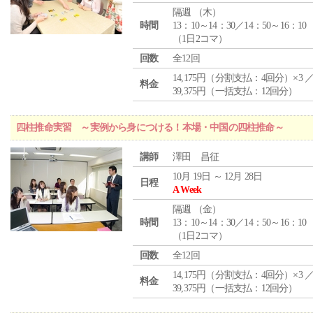
隔週 （
木
）
時間
13：10～14：30／14：50～16：10
（1日2コマ）
回数
全12回
14,175円（分割支払：4回分）×3 
料金
39,375円（一括支払：12回分）
四柱推命実習 ～実例から身につける！本場・中国の四柱推命～
講師
澤田 昌征
10月 19日 ～ 12月 28日
日程
A Week
隔週 （
金
）
時間
13：10～14：30／14：50～16：10
（1日2コマ）
回数
全12回
14,175円（分割支払：4回分）×3 
料金
39,375円（一括支払：12回分）