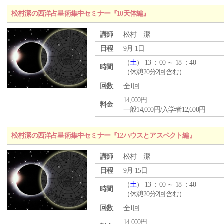
松村潔の西洋占星術集中セミナー『10天体編』
講師
松村 潔
日程
9月 1日
（
土
） 13 ：00 ～ 18 ：40
時間
（休憩20分2回含む）
回数
全1回
14,000円
料金
一般14,000円/入学者12,600円
松村潔の西洋占星術集中セミナー『12ハウスとアスペクト編』
講師
松村 潔
日程
9月 15日
（
土
） 13 ：00 ～ 18 ：40
時間
（休憩20分2回含む）
回数
全1回
14,000円