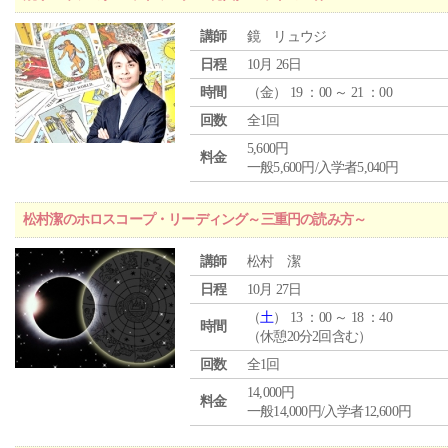
講師
鏡 リュウジ
日程
10月 26日
時間
（
金
） 19 ：00 ～ 21 ：00
回数
全1回
5,600円
料金
一般5,600円/入学者5,040円
松村潔のホロスコープ・リーディング～三重円の読み方～
講師
松村 潔
日程
10月 27日
（
土
） 13 ：00 ～ 18 ：40
時間
（休憩20分2回含む）
回数
全1回
14,000円
料金
一般14,000円/入学者12,600円