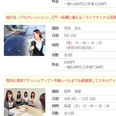
料金
一般14,000円/入学者12,600円
進行法（プログレッション）入門 ～転機に備える！ライフサイクル活
講師
芳垣 宗久
日程
9月 23日
（
日
） 13 ：00 ～ 16 ：20
時間
（休憩20分1回含む）
回数
全1回
8,400円
料金
一般8,400円/入学者7,560円
西洋占星術ブラッシュアップ～中級レベルまでを総復習してスキルアッ
講師
星野 海愛
日程
10月 8日 ～ 12月 24日
時間
毎週 （
月
） 19 ：00 ～ 20 ：20
回数
全12回