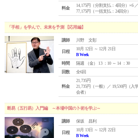
14,175円（分割支払：4回分）×6 
料金
77,175円（一括支払：24回分）
「手相」を学んで、未来を予測 【応用編】
講師
川野 文彰
10月 12日 ～ 12月 21日
日程
B Week
時間
隔週 （
金
） 13 ：10 ～ 14 ：30
回数
全6回
21,735円
料金
21,735円（一般）／ 19,530円（
会者）
断易（五行易）入門編 ～本場中国の卜術を学ぶ～
講師
保坂 昌利
10月 13日 ～ 12月 22日
日程
B Week