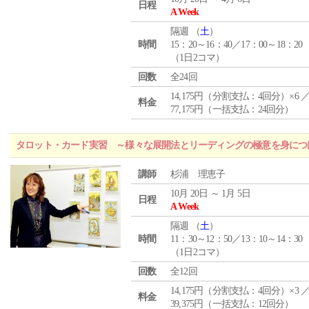
日程
A Week
隔週 （
土
）
時間
15：20～16：40／17：00～18：20
（1日2コマ）
回数
全24回
14,175円（分割支払：4回分）×6 
料金
77,175円（一括支払：24回分）
タロット・カード実習 ～様々な展開法とリーディングの極意を身につ
講師
杉浦 理恵子
10月 20日 ～ 1月 5日
日程
A Week
隔週 （
土
）
時間
11：30～12：50／13：10～14：30
（1日2コマ）
回数
全12回
14,175円（分割支払：4回分）×3 
料金
39,375円（一括支払：12回分）