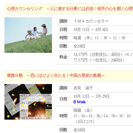
心理カウンセリング ～人に接する仕事には必須！相手の心を開く心理
講師
ＴＭＡカウンセラー
日程
10月 11日 ～ 4月 4日
時間
毎週 （
木
） 11 ：30 ～ 12 ：50
回数
全24回
14,175円（分割支払：4回分）×6 
料金
77,175円（一括支払：24回分）
紫微斗数 ～恐いほどよく当たる！中国占星術の奥義～
講師
赤見 淑子
10月 12日 ～ 3月 29日
日程
B Week
隔週 （
金
）
時間
13：10～14：30／14：50～16：10
（1日2コマ）
回数
全24回