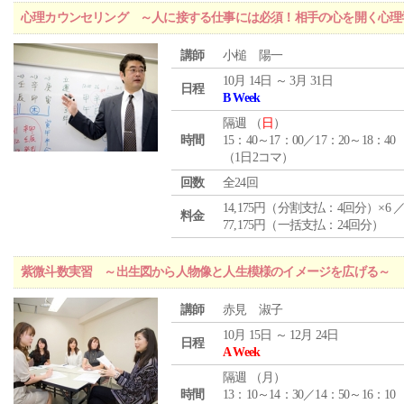
心理カウンセリング ～人に接する仕事には必須！相手の心を開く心理
講師
小槌 陽一
10月 14日 ～ 3月 31日
日程
B Week
隔週 （
日
）
時間
15：40～17：00／17：20～18：40
（1日2コマ）
回数
全24回
14,175円（分割支払：4回分）×6 
料金
77,175円（一括支払：24回分）
紫微斗数実習 ～出生図から人物像と人生模様のイメージを広げる～
講師
赤見 淑子
10月 15日 ～ 12月 24日
日程
A Week
隔週 （
月
）
時間
13：10～14：30／14：50～16：10