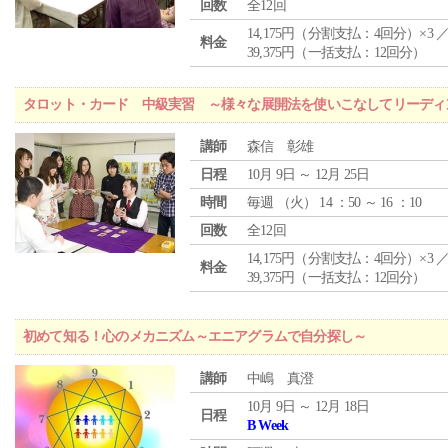
回数
全12回
14,175円（分割支払：4回分）×3 
料金
39,375円（一括支払：12回分）
タロット・カード 中級実習 ～様々な展開法を使いこなしてリーディ
講師
森信 彰雄
日程
10月 9日 ～ 12月 25日
時間
毎週 （
火
） 14 ：50 ～ 16 ：10
回数
全12回
14,175円（分割支払：4回分）×3 
料金
39,375円（一括支払：12回分）
初めて知る！心のメカニズム～エニアグラムで自分探し～
講師
中嶋 真澄
10月 9日 ～ 12月 18日
日程
B Week