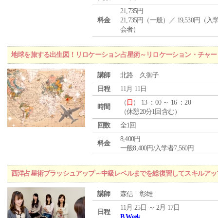
21,735円
料金
21,735円（一般）／ 19,530円（
会者）
地球を旅する出生図！リロケーション占星術～リロケーション・チャー
講師
北路 久御子
日程
11月 11日
（
日
） 13 ：00 ～ 16 ：20
時間
（休憩20分1回含む）
回数
全1回
8,400円
料金
一般8,400円/入学者7,560円
西洋占星術ブラッシュアップ～中級レベルまでを総復習してスキルアッ
講師
森信 彰雄
11月 25日 ～ 2月 17日
日程
B Week