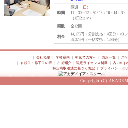
隔週 （
日
）
時間
11：30～12：50 / 13：10～14：30
（1日2コマ）
回数
全12回
14,175円（分割支払：4回分）×3 
料金
39,375円（一括支払：12回分）
｜
会社概要
｜
学校案内
｜
初めての方へ
｜
講座一覧
｜
ス
｜
在校生・修了生の声
｜
占術紹介
｜
認定ライセンス制度
｜
占いのお
｜
特定商取引法に基づく表記
｜
プライバシーポ
Copyright (C) AKADEM