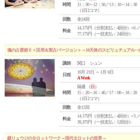
時間
11：30～12：50／13：10～14：30
（1日2コマ）
回数
全24回
14,175円（分割支払：4回分）×6 
料金
77,175円（一括支払：24回分）
魂の占星術Ⅱ＜活用＆実占バージョン＞～10天体のスピリュチュアル･
講師
関口 シュン
10月 21日 ～ 1月 6日
日程
A Week
隔週 （
日
）
時間
15：20～16：40／17：00～18：20
（1日2コマ）
回数
全12回
14,175円（分割支払：4回分）×3 
料金
39,375円（一括支払：12回分）
鏡リュウジのタロットワーク～現代タロットの世界～