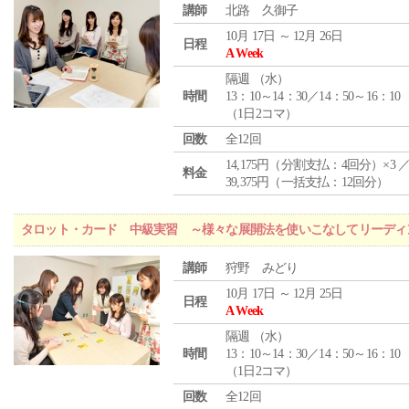
講師
北路 久御子
10月 17日 ～ 12月 26日
日程
A Week
隔週 （
水
）
時間
13：10～14：30／14：50～16：10
（1日2コマ）
回数
全12回
14,175円（分割支払：4回分）×3 
料金
39,375円（一括支払：12回分）
タロット・カード 中級実習 ～様々な展開法を使いこなしてリーディ
講師
狩野 みどり
10月 17日 ～ 12月 25日
日程
A Week
隔週 （
水
）
時間
13：10～14：30／14：50～16：10
（1日2コマ）
回数
全12回