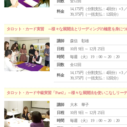
回数
全12回
14,175円（分割支払：4回分）×3 
料金
39,375円（一括支払：12回分）
タロット・カード実習 ～様々な展開法とリーディングの極意を身につ
講師
森信 彰雄
日程
10月 9日 ～ 12月 25日
時間
毎週 （
火
） 19 ：00 ～ 20 ：20
回数
全12回
14,175円（分割支払：4回分）×3 
料金
39,375円（一括支払：12回分）
タロット・カード中級実習「Part2」～様々な展開法を使いこなしリー
講師
大木 華子
日程
10月 9日 ～ 12月 25日
時間
毎週 （
火
） 19 ：00 ～ 20 ：20