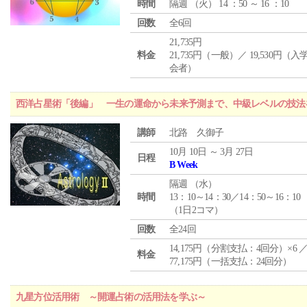
時間
隔週 （
火
） 14 ：50 ～ 16 ：10
回数
全6回
21,735円
料金
21,735円（一般）／ 19,530円（
会者）
西洋占星術「後編」 一生の運命から未来予測まで、中級レベルの技法
講師
北路 久御子
10月 10日 ～ 3月 27日
日程
B Week
隔週 （
水
）
時間
13：10～14：30／14：50～16：10
（1日2コマ）
回数
全24回
14,175円（分割支払：4回分）×6 
料金
77,175円（一括支払：24回分）
九星方位活用術 ～開運占術の活用法を学ぶ～