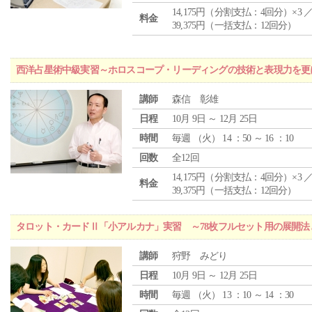
14,175円（分割支払：4回分）×3 
料金
39,375円（一括支払：12回分）
西洋占星術中級実習～ホロスコープ・リーディングの技術と表現力を更
講師
森信 彰雄
日程
10月 9日 ～ 12月 25日
時間
毎週 （
火
） 14 ：50 ～ 16 ：10
回数
全12回
14,175円（分割支払：4回分）×3 
料金
39,375円（一括支払：12回分）
タロット・カードⅡ「小アルカナ」実習 ～78枚フルセット用の展開
講師
狩野 みどり
日程
10月 9日 ～ 12月 25日
時間
毎週 （
火
） 13 ：10 ～ 14 ：30