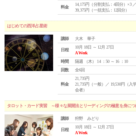
14,175円（分割支払：4回分）×3 
料金
39,375円（一括支払：12回分）
はじめての西洋占星術
講師
大木 華子
10月 18日 ～ 12月 27日
日程
A Week
時間
隔週 （
木
） 14 ：50 ～ 16 ：10
回数
全6回
21,735円
料金
21,735円（一般）／ 19,530円（
会者）
タロット・カード実習 ～様々な展開法とリーディングの極意を身につ
講師
狩野 みどり
10月 18日 ～ 12月 27日
日程
A Week