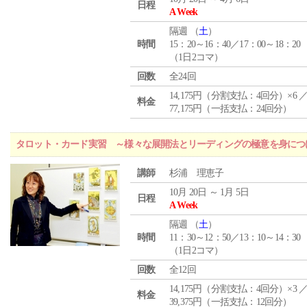
日程
A Week
隔週 （
土
）
時間
15：20～16：40／17：00～18：20
（1日2コマ）
回数
全24回
14,175円（分割支払：4回分）×6 
料金
77,175円（一括支払：24回分）
タロット・カード実習 ～様々な展開法とリーディングの極意を身につ
講師
杉浦 理恵子
10月 20日 ～ 1月 5日
日程
A Week
隔週 （
土
）
時間
11：30～12：50／13：10～14：30
（1日2コマ）
回数
全12回
14,175円（分割支払：4回分）×3 
料金
39,375円（一括支払：12回分）