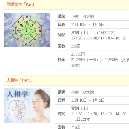
開運気学「Part1」
講師
小熊 Ｑ太朗
日程
11月 10日 ～ 1月 5日
変則（土） （1日2コマ）
時間
15：20～16：40／17：00～18：20
回数
全6回
21,735円
料金
21,735円（一般）／ 19,530円（
会者）
人相学「Part1」
講師
小熊 Ｑ太朗
日程
11月 10日 ～ 1月 5日
変則（土）
時間
11：30～12：50／13：10～14：30
（1日2コマ）
回数
全6回