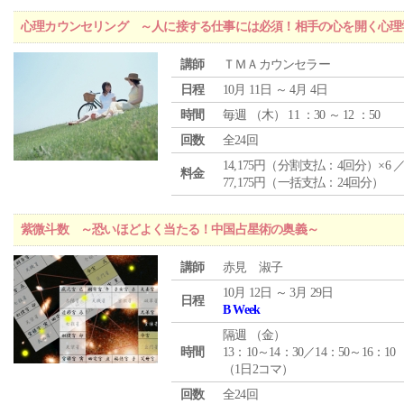
心理カウンセリング ～人に接する仕事には必須！相手の心を開く心理
講師
ＴＭＡカウンセラー
日程
10月 11日 ～ 4月 4日
時間
毎週 （
木
） 11 ：30 ～ 12 ：50
回数
全24回
14,175円（分割支払：4回分）×6 
料金
77,175円（一括支払：24回分）
紫微斗数 ～恐いほどよく当たる！中国占星術の奥義～
講師
赤見 淑子
10月 12日 ～ 3月 29日
日程
B Week
隔週 （
金
）
時間
13：10～14：30／14：50～16：10
（1日2コマ）
回数
全24回