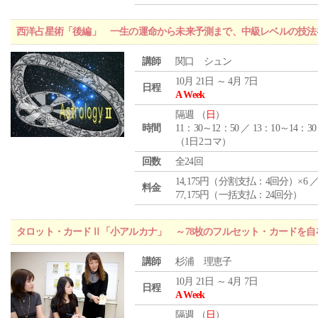
西洋占星術「後編」 一生の運命から未来予測まで、中級レベルの技法
講師
関口 シュン
10月 21日 ～ 4月 7日
日程
A Week
隔週 （
日
）
時間
11：30～12：50 ／ 13：10～14：30
（1日2コマ）
回数
全24回
14,175円（分割支払：4回分）×6 
料金
77,175円（一括支払：24回分）
タロット・カードⅡ「小アルカナ」 ～78枚のフルセット・カードを自
講師
杉浦 理恵子
10月 21日 ～ 4月 7日
日程
A Week
隔週 （
日
）