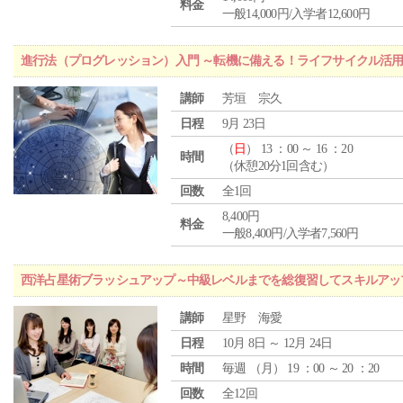
料金
一般14,000円/入学者12,600円
進行法（プログレッション）入門 ～転機に備える！ライフサイクル活
講師
芳垣 宗久
日程
9月 23日
（
日
） 13 ：00 ～ 16 ：20
時間
（休憩20分1回含む）
回数
全1回
8,400円
料金
一般8,400円/入学者7,560円
西洋占星術ブラッシュアップ～中級レベルまでを総復習してスキルアッ
講師
星野 海愛
日程
10月 8日 ～ 12月 24日
時間
毎週 （
月
） 19 ：00 ～ 20 ：20
回数
全12回