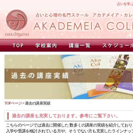
占いを学
TOPページ
>
過去の講座実績
過去の講座も充実しております。参考にご覧下さい。
こちらのページでは過去に開催した 数多くの講座の実績を紹介しており
入学や受講を検討されている方や、そうでない方も充実したラインナッ