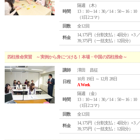
隔週 （
木
）
時間
13：10～14：30／14：50～16：10
（1日2コマ）
回数
全12回
14,175円（分割支払：4回分）×3 
料金
39,375円（一括支払：12回分）
四柱推命実習 ～実例から身につける！本場・中国の四柱推命～
講師
澤田 昌征
10月 19日 ～ 12月 28日
日程
A Week
隔週 （
金
）
時間
13：10～14：30／14：50～16：10
（1日2コマ）
回数
全12回
14,175円（分割支払：4回分）×3 
料金
39,375円（一括支払：12回分）