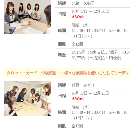
講師
北路 久御子
10月 17日 ～ 12月 26日
日程
A Week
隔週 （
水
）
時間
13：10～14：30／14：50～16：10
（1日2コマ）
回数
全12回
14,175円（分割支払：4回分）×3 
料金
39,375円（一括支払：12回分）
タロット・カード 中級実習 ～様々な展開法を使いこなしてリーディ
講師
狩野 みどり
10月 17日 ～ 12月 25日
日程
A Week
隔週 （
水
）
時間
13：10～14：30／14：50～16：10
（1日2コマ）
回数
全12回