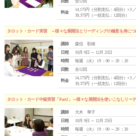
回数
全12回
14,175円（分割支払：4回分）×3 
料金
39,375円（一括支払：12回分）
タロット・カード実習 ～様々な展開法とリーディングの極意を身につ
講師
森信 彰雄
日程
10月 9日 ～ 12月 25日
時間
毎週 （
火
） 19 ：00 ～ 20 ：20
回数
全12回
14,175円（分割支払：4回分）×3 
料金
39,375円（一括支払：12回分）
タロット・カード中級実習「Part2」～様々な展開法を使いこなしリー
講師
大木 華子
日程
10月 9日 ～ 12月 25日
時間
毎週 （
火
） 19 ：00 ～ 20 ：20