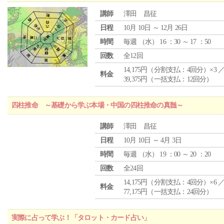
講師
澤田 昌征
日程
10月 10日 ～ 12月 26日
時間
毎週 （
水
） 16 ：30 ～ 17 ：50
回数
全12回
14,175円（分割支払：4回分）×3 
料金
39,375円（一括支払：12回分）
四柱推命 ～基礎から学ぶ本場・中国の四柱推命の真髄～
講師
澤田 昌征
日程
10月 10日 ～ 4月 3日
時間
毎週 （
水
） 19 ：00 ～ 20 ：20
回数
全24回
14,175円（分割支払：4回分）×6 
料金
77,175円（一括支払：24回分）
実際に占って学ぶ！「タロット・カード占い」