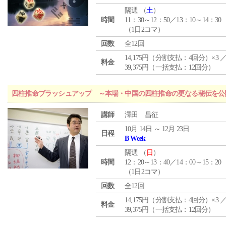
隔週 （
土
）
時間
11：30～12：50／13：10～14：30
（1日2コマ）
回数
全12回
14,175円（分割支払：4回分）×3 
料金
39,375円（一括支払：12回分）
四柱推命ブラッシュアップ ～本場・中国の四柱推命の更なる秘伝を公
講師
澤田 昌征
10月 14日 ～ 12月 23日
日程
B Week
隔週 （
日
）
時間
12：20～13：40／14：00～15：20
（1日2コマ）
回数
全12回
14,175円（分割支払：4回分）×3 
料金
39,375円（一括支払：12回分）