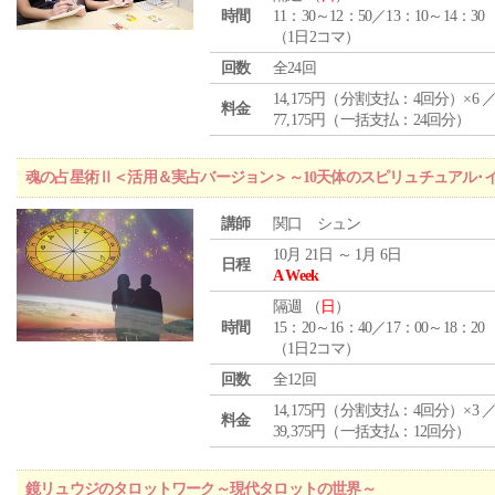
時間
11：30～12：50／13：10～14：30
（1日2コマ）
回数
全24回
14,175円（分割支払：4回分）×6 
料金
77,175円（一括支払：24回分）
魂の占星術Ⅱ＜活用＆実占バージョン＞～10天体のスピリュチュアル･
講師
関口 シュン
10月 21日 ～ 1月 6日
日程
A Week
隔週 （
日
）
時間
15：20～16：40／17：00～18：20
（1日2コマ）
回数
全12回
14,175円（分割支払：4回分）×3 
料金
39,375円（一括支払：12回分）
鏡リュウジのタロットワーク～現代タロットの世界～