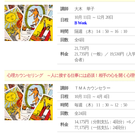
講師
大木 華子
10月 11日 ～ 12月 20日
日程
B Week
時間
隔週 （
木
） 14 ：50 ～ 16 ：10
回数
全6回
21,735円
料金
21,735円（一般）／ 19,530円（
会者）
心理カウンセリング ～人に接する仕事には必須！相手の心を開く心理
講師
ＴＭＡカウンセラー
日程
10月 11日 ～ 4月 4日
時間
毎週 （
木
） 11 ：30 ～ 12 ：50
回数
全24回
14,175円（分割支払：4回分）×6 
料金
77,175円（一括支払：24回分）