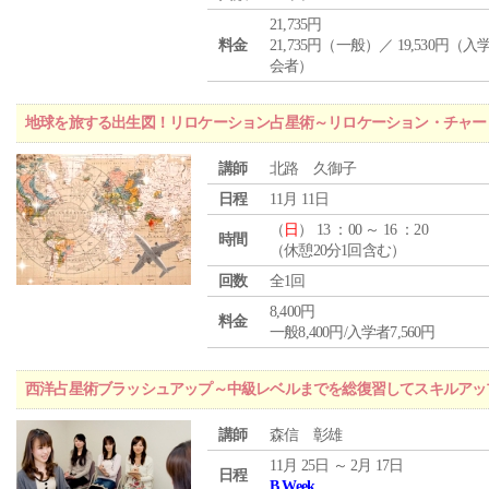
21,735円
料金
21,735円（一般）／ 19,530円（
会者）
地球を旅する出生図！リロケーション占星術～リロケーション・チャー
講師
北路 久御子
日程
11月 11日
（
日
） 13 ：00 ～ 16 ：20
時間
（休憩20分1回含む）
回数
全1回
8,400円
料金
一般8,400円/入学者7,560円
西洋占星術ブラッシュアップ～中級レベルまでを総復習してスキルアッ
講師
森信 彰雄
11月 25日 ～ 2月 17日
日程
B Week