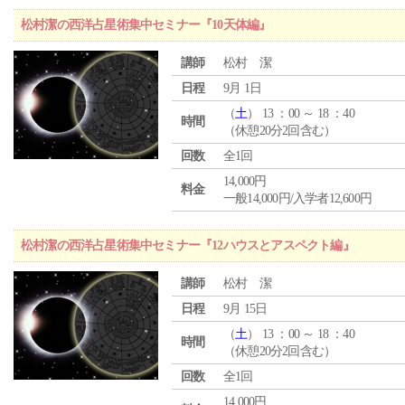
松村潔の西洋占星術集中セミナー『10天体編』
講師
松村 潔
日程
9月 1日
（
土
） 13 ：00 ～ 18 ：40
時間
（休憩20分2回含む）
回数
全1回
14,000円
料金
一般14,000円/入学者12,600円
松村潔の西洋占星術集中セミナー『12ハウスとアスペクト編』
講師
松村 潔
日程
9月 15日
（
土
） 13 ：00 ～ 18 ：40
時間
（休憩20分2回含む）
回数
全1回
14,000円