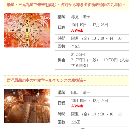
飛星・三元九星で未来を読む ～占時から導き出す密教秘伝の九星術～
講師
赤見 淑子
10月 19日 ～ 12月 28日
日程
A Week
時間
隔週 （
金
） 13 ：10 ～ 14 ：30
回数
全6回
21,735円
料金
21,735円（一般） 19,530円（入
学者割引）
西洋思想の中の神秘学～ルネサンスの魔術論～
講師
田口 清一
10月 19日 ～ 12月 28日
日程
A Week
時間
隔週 （
金
） 14 ：50 ～ 16 ：10
回数
全6回