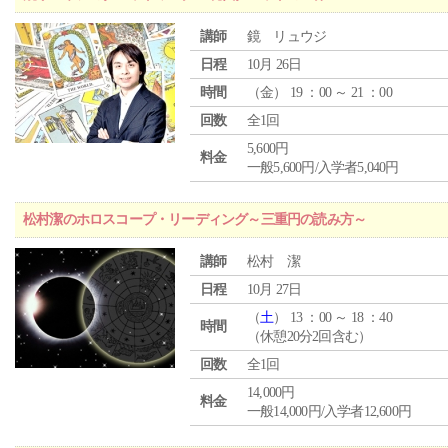
講師
鏡 リュウジ
日程
10月 26日
時間
（
金
） 19 ：00 ～ 21 ：00
回数
全1回
5,600円
料金
一般5,600円/入学者5,040円
松村潔のホロスコープ・リーディング～三重円の読み方～
講師
松村 潔
日程
10月 27日
（
土
） 13 ：00 ～ 18 ：40
時間
（休憩20分2回含む）
回数
全1回
14,000円
料金
一般14,000円/入学者12,600円