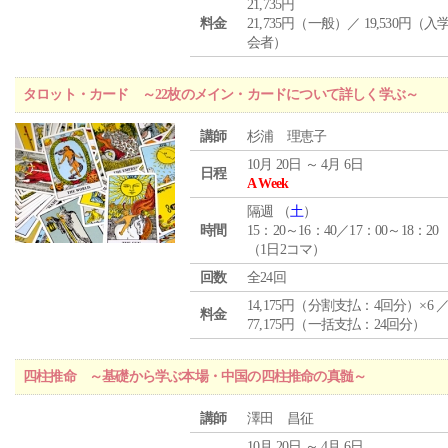
21,735円
料金
21,735円（一般）／ 19,530円（
会者）
タロット・カード ～22枚のメイン・カードについて詳しく学ぶ～
講師
杉浦 理恵子
10月 20日 ～ 4月 6日
日程
A Week
隔週 （
土
）
時間
15：20～16：40／17：00～18：20
（1日2コマ）
回数
全24回
14,175円（分割支払：4回分）×6 
料金
77,175円（一括支払：24回分）
四柱推命 ～基礎から学ぶ本場・中国の四柱推命の真髄～
講師
澤田 昌征
10月 20日 ～ 4月 6日