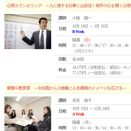
心理カウンセリング ～人に接する仕事には必須！相手の心を開く心理
講師
小槌 陽一
10月 14日 ～ 3月 31日
日程
B Week
隔週 （
日
）
時間
15：40～17：00／17：20～18：40
（1日2コマ）
回数
全24回
14,175円（分割支払：4回分）×6 
料金
77,175円（一括支払：24回分）
紫微斗数実習 ～出生図から人物像と人生模様のイメージを広げる～
講師
赤見 淑子
10月 15日 ～ 12月 24日
日程
A Week
隔週 （
月
）
時間
13：10～14：30／14：50～16：10