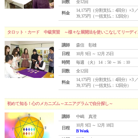
回数
全12回
14,175円（分割支払：4回分）×3 
料金
39,375円（一括支払：12回分）
タロット・カード 中級実習 ～様々な展開法を使いこなしてリーディ
講師
森信 彰雄
日程
10月 9日 ～ 12月 25日
時間
毎週 （
火
） 14 ：50 ～ 16 ：10
回数
全12回
14,175円（分割支払：4回分）×3 
料金
39,375円（一括支払：12回分）
初めて知る！心のメカニズム～エニアグラムで自分探し～
講師
中嶋 真澄
10月 9日 ～ 12月 18日
日程
B Week