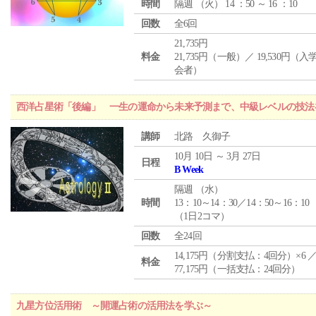
時間
隔週 （
火
） 14 ：50 ～ 16 ：10
回数
全6回
21,735円
料金
21,735円（一般）／ 19,530円（
会者）
西洋占星術「後編」 一生の運命から未来予測まで、中級レベルの技法
講師
北路 久御子
10月 10日 ～ 3月 27日
日程
B Week
隔週 （
水
）
時間
13：10～14：30／14：50～16：10
（1日2コマ）
回数
全24回
14,175円（分割支払：4回分）×6 
料金
77,175円（一括支払：24回分）
九星方位活用術 ～開運占術の活用法を学ぶ～