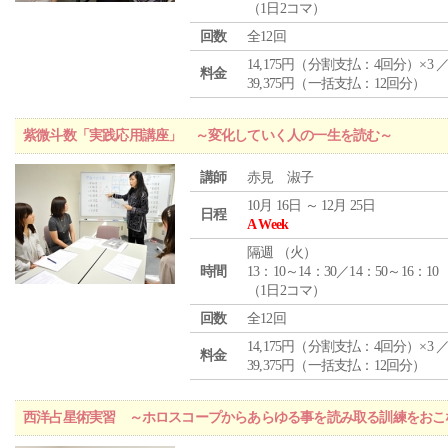
（1日2コマ）
回数
全12回
14,175円（分割支払：4回分）×3 
料金
39,375円（一括支払：12回分）
紫微斗数「実践応用講座」 ～変化していく人の一生を読む～
講師
赤見 淑子
10月 16日 ～ 12月 25日
日程
A Week
隔週 （
火
）
時間
13：10～14：30／14：50～16：10
（1日2コマ）
回数
全12回
14,175円（分割支払：4回分）×3 
料金
39,375円（一括支払：12回分）
西洋占星術実習 ～ホロスコープからあらゆる事を読み取る訓練をおこ