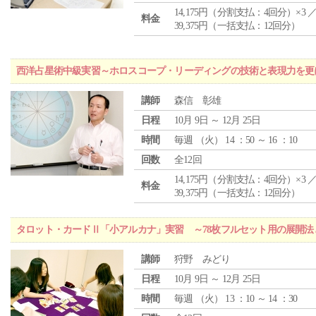
14,175円（分割支払：4回分）×3 
料金
39,375円（一括支払：12回分）
西洋占星術中級実習～ホロスコープ・リーディングの技術と表現力を更
講師
森信 彰雄
日程
10月 9日 ～ 12月 25日
時間
毎週 （
火
） 14 ：50 ～ 16 ：10
回数
全12回
14,175円（分割支払：4回分）×3 
料金
39,375円（一括支払：12回分）
タロット・カードⅡ「小アルカナ」実習 ～78枚フルセット用の展開
講師
狩野 みどり
日程
10月 9日 ～ 12月 25日
時間
毎週 （
火
） 13 ：10 ～ 14 ：30