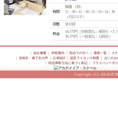
隔週 （
日
）
時間
11：30～12：50 / 13：10～14：30
（1日2コマ）
回数
全12回
14,175円（分割支払：4回分）×3 
料金
39,375円（一括支払：12回分）
｜
会社概要
｜
学校案内
｜
初めての方へ
｜
講座一覧
｜
ス
｜
在校生・修了生の声
｜
占術紹介
｜
認定ライセンス制度
｜
占いのお
｜
特定商取引法に基づく表記
｜
プライバシーポ
Copyright (C) AKADEM