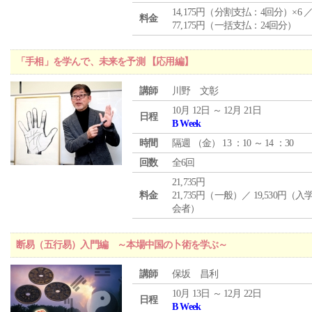
14,175円（分割支払：4回分）×6 
料金
77,175円（一括支払：24回分）
「手相」を学んで、未来を予測 【応用編】
講師
川野 文彰
10月 12日 ～ 12月 21日
日程
B Week
時間
隔週 （
金
） 13 ：10 ～ 14 ：30
回数
全6回
21,735円
料金
21,735円（一般）／ 19,530円（
会者）
断易（五行易）入門編 ～本場中国の卜術を学ぶ～
講師
保坂 昌利
10月 13日 ～ 12月 22日
日程
B Week