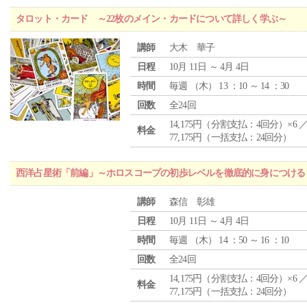
タロット・カード ～22枚のメイン・カードについて詳しく学ぶ～
講師
大木 華子
日程
10月 11日 ～ 4月 4日
時間
毎週 （
木
） 13 ：10 ～ 14 ：30
回数
全24回
14,175円（分割支払：4回分）×6 
料金
77,175円（一括支払：24回分）
西洋占星術「前編」～ホロスコープの初歩レベルを徹底的に身につける
講師
森信 彰雄
日程
10月 11日 ～ 4月 4日
時間
毎週 （
木
） 14 ：50 ～ 16 ：10
回数
全24回
14,175円（分割支払：4回分）×6 
料金
77,175円（一括支払：24回分）