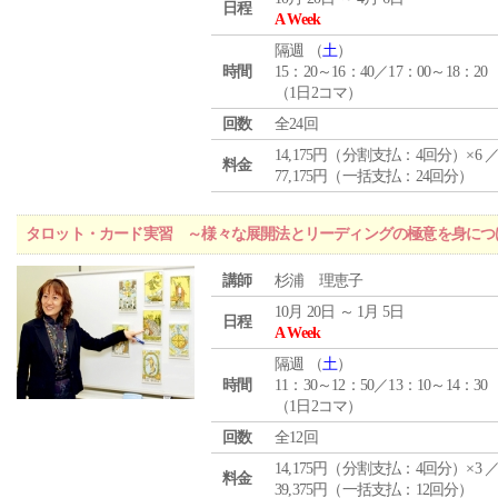
日程
A Week
隔週 （
土
）
時間
15：20～16：40／17：00～18：20
（1日2コマ）
回数
全24回
14,175円（分割支払：4回分）×6 
料金
77,175円（一括支払：24回分）
タロット・カード実習 ～様々な展開法とリーディングの極意を身につ
講師
杉浦 理恵子
10月 20日 ～ 1月 5日
日程
A Week
隔週 （
土
）
時間
11：30～12：50／13：10～14：30
（1日2コマ）
回数
全12回
14,175円（分割支払：4回分）×3 
料金
39,375円（一括支払：12回分）