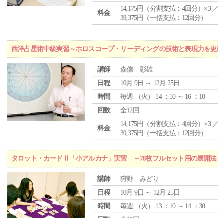
14,175円（分割支払：4回分）×3 
料金
39,375円（一括支払：12回分）
西洋占星術中級実習～ホロスコープ・リーディングの技術と表現力を更
講師
森信 彰雄
日程
10月 9日 ～ 12月 25日
時間
毎週 （
火
） 14 ：50 ～ 16 ：10
回数
全12回
14,175円（分割支払：4回分）×3 
料金
39,375円（一括支払：12回分）
タロット・カードⅡ「小アルカナ」実習 ～78枚フルセット用の展開
講師
狩野 みどり
日程
10月 9日 ～ 12月 25日
時間
毎週 （
火
） 13 ：10 ～ 14 ：30