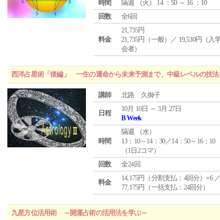
時間
隔週 （
火
） 14 ：50 ～ 16 ：10
回数
全6回
21,735円
料金
21,735円（一般）／ 19,530円（
会者）
西洋占星術「後編」 一生の運命から未来予測まで、中級レベルの技法
講師
北路 久御子
10月 10日 ～ 3月 27日
日程
B Week
隔週 （
水
）
時間
13：10～14：30／14：50～16：10
（1日2コマ）
回数
全24回
14,175円（分割支払：4回分）×6 
料金
77,175円（一括支払：24回分）
九星方位活用術 ～開運占術の活用法を学ぶ～