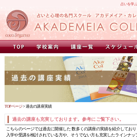
占いを学
TOPページ
>
過去の講座実績
過去の講座も充実しております。参考にご覧下さい。
こちらのページでは過去に開催した 数多くの講座の実績を紹介しており
入学や受講を検討されている方や、そうでない方も充実したラインナッ