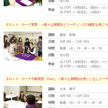
回数
全12回
14,175円（分割支払：4回分）×3 
料金
39,375円（一括支払：12回分）
タロット・カード実習 ～様々な展開法とリーディングの極意を身につ
講師
森信 彰雄
日程
10月 9日 ～ 12月 25日
時間
毎週 （
火
） 19 ：00 ～ 20 ：20
回数
全12回
14,175円（分割支払：4回分）×3 
料金
39,375円（一括支払：12回分）
タロット・カード中級実習「Part2」～様々な展開法を使いこなしリー
講師
大木 華子
日程
10月 9日 ～ 12月 25日
時間
毎週 （
火
） 19 ：00 ～ 20 ：20