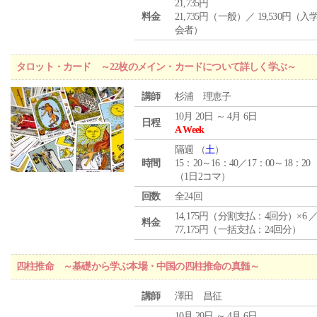
21,735円
料金
21,735円（一般）／ 19,530円（
会者）
タロット・カード ～22枚のメイン・カードについて詳しく学ぶ～
講師
杉浦 理恵子
10月 20日 ～ 4月 6日
日程
A Week
隔週 （
土
）
時間
15：20～16：40／17：00～18：20
（1日2コマ）
回数
全24回
14,175円（分割支払：4回分）×6 
料金
77,175円（一括支払：24回分）
四柱推命 ～基礎から学ぶ本場・中国の四柱推命の真髄～
講師
澤田 昌征
10月 20日 ～ 4月 6日