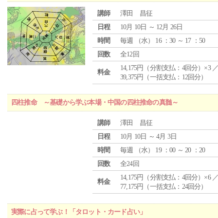
講師
澤田 昌征
日程
10月 10日 ～ 12月 26日
時間
毎週 （
水
） 16 ：30 ～ 17 ：50
回数
全12回
14,175円（分割支払：4回分）×3 
料金
39,375円（一括支払：12回分）
四柱推命 ～基礎から学ぶ本場・中国の四柱推命の真髄～
講師
澤田 昌征
日程
10月 10日 ～ 4月 3日
時間
毎週 （
水
） 19 ：00 ～ 20 ：20
回数
全24回
14,175円（分割支払：4回分）×6 
料金
77,175円（一括支払：24回分）
実際に占って学ぶ！「タロット・カード占い」