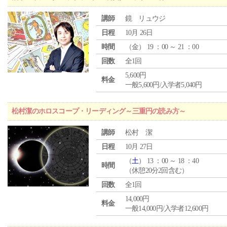
講師
鏡 リュウジ
日程
10月 26日
時間
（
金
） 19 ：00 ～ 21 ：00
回数
全1回
5,600円
料金
一般5,600円/入学者5,040円
松村潔のホロスコープ・リーディング～三重円の読み方～
講師
松村 潔
日程
10月 27日
（
土
） 13 ：00 ～ 18 ：40
時間
（休憩20分2回含む）
回数
全1回
14,000円
料金
一般14,000円/入学者12,600円