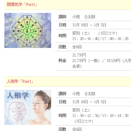
開運気学「Part1」
講師
小熊 Ｑ太朗
日程
11月 10日 ～ 1月 5日
変則（土） （1日2コマ）
時間
15：20～16：40／17：00～18：20
回数
全6回
21,735円
料金
21,735円（一般）／ 19,530円（
会者）
人相学「Part1」
講師
小熊 Ｑ太朗
日程
11月 10日 ～ 1月 5日
変則（土）
時間
11：30～12：50／13：10～14：30
（1日2コマ）
回数
全6回