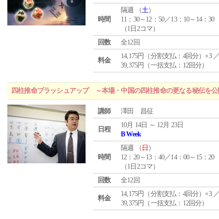
隔週 （
土
）
時間
11：30～12：50／13：10～14：30
（1日2コマ）
回数
全12回
14,175円（分割支払：4回分）×3 
料金
39,375円（一括支払：12回分）
四柱推命ブラッシュアップ ～本場・中国の四柱推命の更なる秘伝を公
講師
澤田 昌征
10月 14日 ～ 12月 23日
日程
B Week
隔週 （
日
）
時間
12：20～13：40／14：00～15：20
（1日2コマ）
回数
全12回
14,175円（分割支払：4回分）×3 
料金
39,375円（一括支払：12回分）