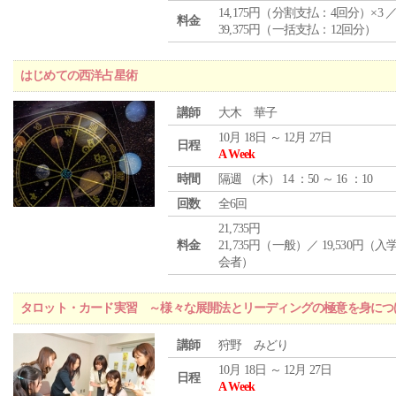
14,175円（分割支払：4回分）×3 
料金
39,375円（一括支払：12回分）
はじめての西洋占星術
講師
大木 華子
10月 18日 ～ 12月 27日
日程
A Week
時間
隔週 （
木
） 14 ：50 ～ 16 ：10
回数
全6回
21,735円
料金
21,735円（一般）／ 19,530円（
会者）
タロット・カード実習 ～様々な展開法とリーディングの極意を身につ
講師
狩野 みどり
10月 18日 ～ 12月 27日
日程
A Week