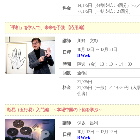
14,175円（分割支払：4回分）×6 
料金
77,175円（一括支払：24回分）
「手相」を学んで、未来を予測 【応用編】
講師
川野 文彰
10月 12日 ～ 12月 21日
日程
B Week
時間
隔週 （
金
） 13 ：10 ～ 14 ：30
回数
全6回
21,735円
料金
21,735円（一般）／ 19,530円（
会者）
断易（五行易）入門編 ～本場中国の卜術を学ぶ～
講師
保坂 昌利
10月 13日 ～ 12月 22日
日程
B Week