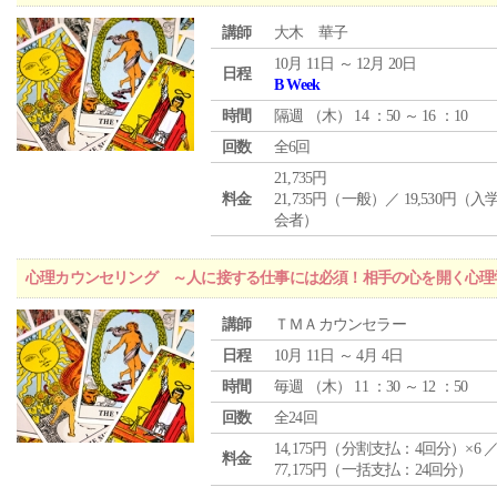
講師
大木 華子
10月 11日 ～ 12月 20日
日程
B Week
時間
隔週 （
木
） 14 ：50 ～ 16 ：10
回数
全6回
21,735円
料金
21,735円（一般）／ 19,530円（
会者）
心理カウンセリング ～人に接する仕事には必須！相手の心を開く心理
講師
ＴＭＡカウンセラー
日程
10月 11日 ～ 4月 4日
時間
毎週 （
木
） 11 ：30 ～ 12 ：50
回数
全24回
14,175円（分割支払：4回分）×6 
料金
77,175円（一括支払：24回分）