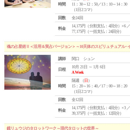
時間
11：30～12：50／13：10～14：30
（1日2コマ）
回数
全24回
14,175円（分割支払：4回分）×6 
料金
77,175円（一括支払：24回分）
魂の占星術Ⅱ＜活用＆実占バージョン＞～10天体のスピリュチュアル･
講師
関口 シュン
10月 21日 ～ 1月 6日
日程
A Week
隔週 （
日
）
時間
15：20～16：40／17：00～18：20
（1日2コマ）
回数
全12回
14,175円（分割支払：4回分）×3 
料金
39,375円（一括支払：12回分）
鏡リュウジのタロットワーク～現代タロットの世界～