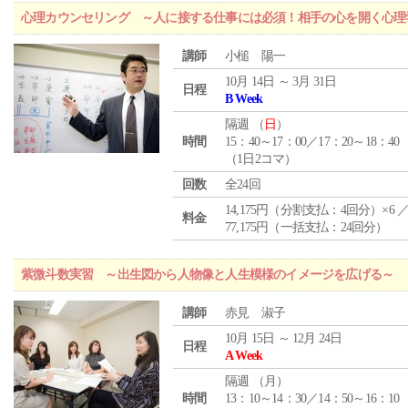
心理カウンセリング ～人に接する仕事には必須！相手の心を開く心理
講師
小槌 陽一
10月 14日 ～ 3月 31日
日程
B Week
隔週 （
日
）
時間
15：40～17：00／17：20～18：40
（1日2コマ）
回数
全24回
14,175円（分割支払：4回分）×6 
料金
77,175円（一括支払：24回分）
紫微斗数実習 ～出生図から人物像と人生模様のイメージを広げる～
講師
赤見 淑子
10月 15日 ～ 12月 24日
日程
A Week
隔週 （
月
）
時間
13：10～14：30／14：50～16：10