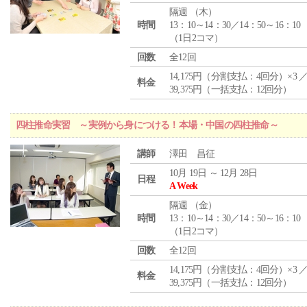
隔週 （
木
）
時間
13：10～14：30／14：50～16：10
（1日2コマ）
回数
全12回
14,175円（分割支払：4回分）×3 
料金
39,375円（一括支払：12回分）
四柱推命実習 ～実例から身につける！本場・中国の四柱推命～
講師
澤田 昌征
10月 19日 ～ 12月 28日
日程
A Week
隔週 （
金
）
時間
13：10～14：30／14：50～16：10
（1日2コマ）
回数
全12回
14,175円（分割支払：4回分）×3 
料金
39,375円（一括支払：12回分）