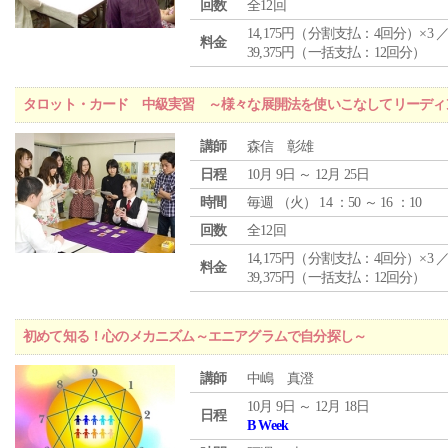
回数
全12回
14,175円（分割支払：4回分）×3 
料金
39,375円（一括支払：12回分）
タロット・カード 中級実習 ～様々な展開法を使いこなしてリーディ
講師
森信 彰雄
日程
10月 9日 ～ 12月 25日
時間
毎週 （
火
） 14 ：50 ～ 16 ：10
回数
全12回
14,175円（分割支払：4回分）×3 
料金
39,375円（一括支払：12回分）
初めて知る！心のメカニズム～エニアグラムで自分探し～
講師
中嶋 真澄
10月 9日 ～ 12月 18日
日程
B Week