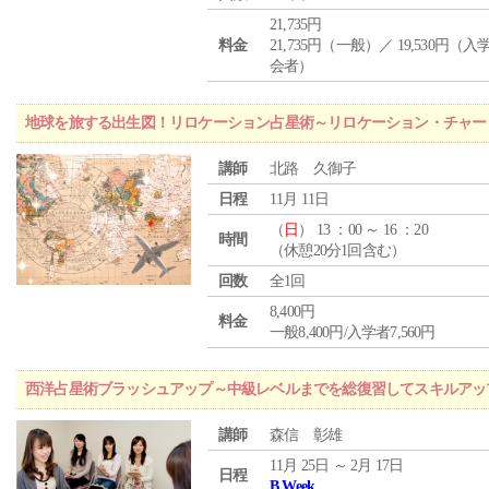
21,735円
料金
21,735円（一般）／ 19,530円（
会者）
地球を旅する出生図！リロケーション占星術～リロケーション・チャー
講師
北路 久御子
日程
11月 11日
（
日
） 13 ：00 ～ 16 ：20
時間
（休憩20分1回含む）
回数
全1回
8,400円
料金
一般8,400円/入学者7,560円
西洋占星術ブラッシュアップ～中級レベルまでを総復習してスキルアッ
講師
森信 彰雄
11月 25日 ～ 2月 17日
日程
B Week