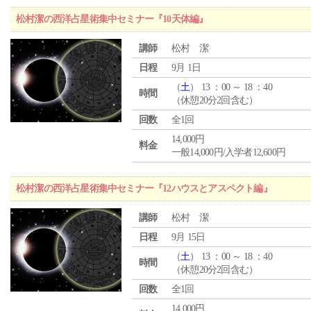
松村潔の西洋占星術集中セミナー『10天体編』
講師
松村 潔
日程
9月 1日
（
土
） 13 ：00 ～ 18 ：40
時間
（休憩20分2回含む）
回数
全1回
14,000円
料金
一般14,000円/入学者12,600円
松村潔の西洋占星術集中セミナー『12ハウスとアスペクト編』
講師
松村 潔
日程
9月 15日
（
土
） 13 ：00 ～ 18 ：40
時間
（休憩20分2回含む）
回数
全1回
14,000円