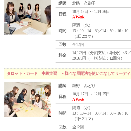
講師
北路 久御子
10月 17日 ～ 12月 26日
日程
A Week
隔週 （
水
）
時間
13：10～14：30／14：50～16：10
（1日2コマ）
回数
全12回
14,175円（分割支払：4回分）×3 
料金
39,375円（一括支払：12回分）
タロット・カード 中級実習 ～様々な展開法を使いこなしてリーディ
講師
狩野 みどり
10月 17日 ～ 12月 25日
日程
A Week
隔週 （
水
）
時間
13：10～14：30／14：50～16：10
（1日2コマ）
回数
全12回