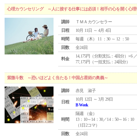
心理カウンセリング ～人に接する仕事には必須！相手の心を開く心理
講師
ＴＭＡカウンセラー
日程
10月 11日 ～ 4月 4日
時間
毎週 （
木
） 11 ：30 ～ 12 ：50
回数
全24回
14,175円（分割支払：4回分）×6 
料金
77,175円（一括支払：24回分）
紫微斗数 ～恐いほどよく当たる！中国占星術の奥義～
講師
赤見 淑子
10月 12日 ～ 3月 29日
日程
B Week
隔週 （
金
）
時間
13：10～14：30／14：50～16：10
（1日2コマ）
回数
全24回