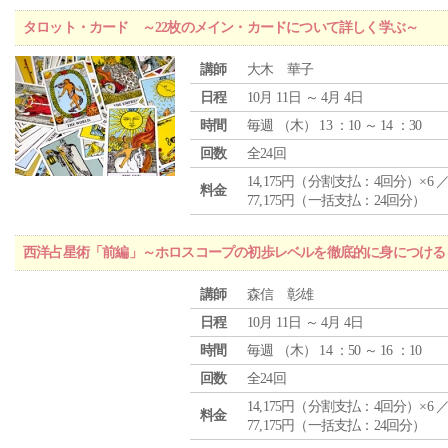
タロット・カード ～22枚のメイン・カードについて詳しく学ぶ～
講師
大木 華子
日程
10月 11日 ～ 4月 4日
時間
毎週 （
木
） 13 ：10 ～ 14 ：30
回数
全24回
14,175円（分割支払：4回分）×6 
料金
77,175円（一括支払：24回分）
西洋占星術「前編」～ホロスコープの初歩レベルを徹底的に身につける
講師
森信 彰雄
日程
10月 11日 ～ 4月 4日
時間
毎週 （
木
） 14 ：50 ～ 16 ：10
回数
全24回
14,175円（分割支払：4回分）×6 
料金
77,175円（一括支払：24回分）