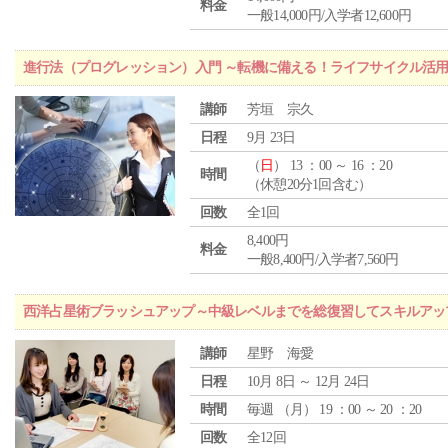
料金
一般14,000円/入学者12,600円
進行法（プログレッション）入門 ～転機に備える！ライフサイクル活
講師
芳垣 宗久
日程
9月 23日
（
日
） 13 ：00 ～ 16 ：20
時間
（休憩20分1回含む）
回数
全1回
8,400円
料金
一般8,400円/入学者7,560円
西洋占星術ブラッシュアップ～中級レベルまでを総復習してスキルアッ
講師
星野 海愛
日程
10月 8日 ～ 12月 24日
時間
毎週 （
月
） 19 ：00 ～ 20 ：20
回数
全12回