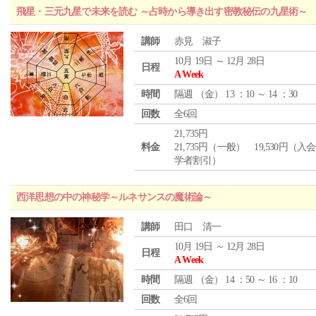
飛星・三元九星で未来を読む ～占時から導き出す密教秘伝の九星術～
講師
赤見 淑子
10月 19日 ～ 12月 28日
日程
A Week
時間
隔週 （
金
） 13 ：10 ～ 14 ：30
回数
全6回
21,735円
料金
21,735円（一般） 19,530円（入
学者割引）
西洋思想の中の神秘学～ルネサンスの魔術論～
講師
田口 清一
10月 19日 ～ 12月 28日
日程
A Week
時間
隔週 （
金
） 14 ：50 ～ 16 ：10
回数
全6回