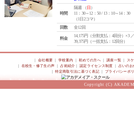
隔週 （
日
）
時間
11：30～12：50 / 13：10～14：30
（1日2コマ）
回数
全12回
14,175円（分割支払：4回分）×3 
料金
39,375円（一括支払：12回分）
｜
会社概要
｜
学校案内
｜
初めての方へ
｜
講座一覧
｜
ス
｜
在校生・修了生の声
｜
占術紹介
｜
認定ライセンス制度
｜
占いのお
｜
特定商取引法に基づく表記
｜
プライバシーポ
Copyright (C) AKADEM