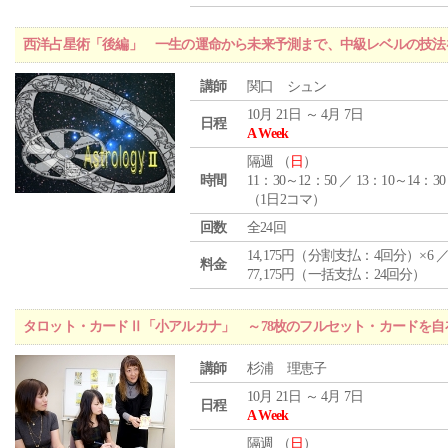
西洋占星術「後編」 一生の運命から未来予測まで、中級レベルの技法
講師
関口 シュン
10月 21日 ～ 4月 7日
日程
A Week
隔週 （
日
）
時間
11：30～12：50 ／ 13：10～14：30
（1日2コマ）
回数
全24回
14,175円（分割支払：4回分）×6 
料金
77,175円（一括支払：24回分）
タロット・カードⅡ「小アルカナ」 ～78枚のフルセット・カードを自
講師
杉浦 理恵子
10月 21日 ～ 4月 7日
日程
A Week
隔週 （
日
）