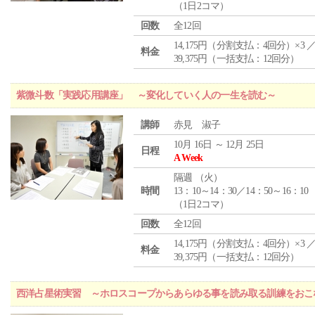
（1日2コマ）
回数
全12回
14,175円（分割支払：4回分）×3 
料金
39,375円（一括支払：12回分）
紫微斗数「実践応用講座」 ～変化していく人の一生を読む～
講師
赤見 淑子
10月 16日 ～ 12月 25日
日程
A Week
隔週 （
火
）
時間
13：10～14：30／14：50～16：10
（1日2コマ）
回数
全12回
14,175円（分割支払：4回分）×3 
料金
39,375円（一括支払：12回分）
西洋占星術実習 ～ホロスコープからあらゆる事を読み取る訓練をおこ