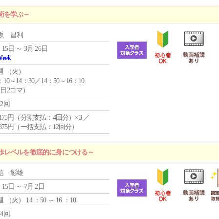
術を学ぶ～
坂 昌利
 15日 ～ 3月 26日
Week
週 （
火
）
：10～14：30／14：50～16：10
1日2コマ）
12回
4,175円（分割支払：4回分）×3 ／
9,375円（一括支払：12回分）
歩レベルを徹底的に身につける～
信 彰雄
 15日 ～ 7月 2日
週 （
火
） 14 ：50 ～ 16 ：10
24回