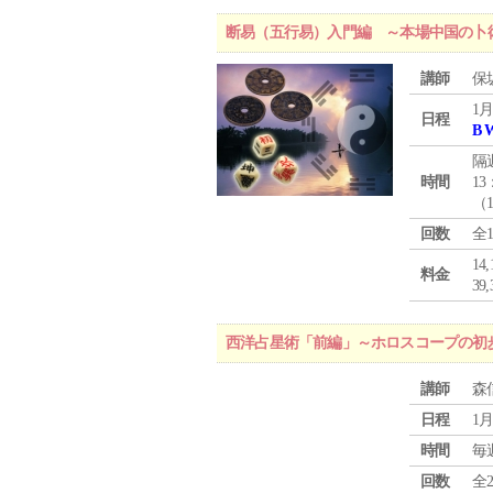
断易（五行易）入門編 ～本場中国の卜
講師
保
1月
日程
B 
隔
時間
13
（
回数
全
1
料金
3
西洋占星術「前編」～ホロスコープの初
講師
森
日程
1月
時間
毎
回数
全