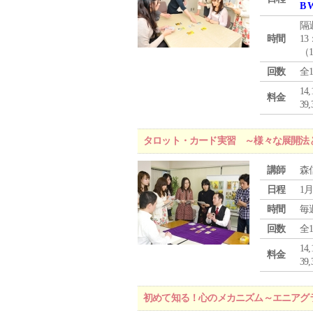
B 
隔
時間
13
（
回数
全
1
料金
3
タロット・カード実習 ～様々な展開法
講師
森
日程
1月
時間
毎
回数
全
1
料金
3
初めて知る！心のメカニズム～エニアグ