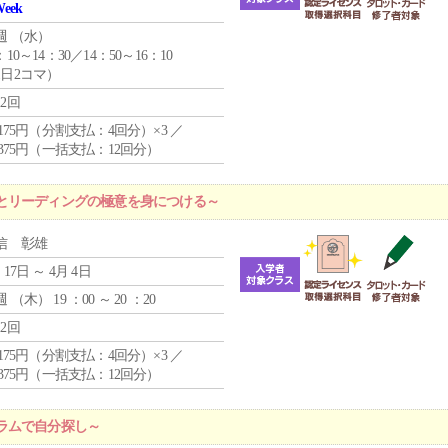
Week
週 （
水
）
：10～14：30／14：50～16：10
1日2コマ）
12回
4,175円（分割支払：4回分）×3 ／
9,375円（一括支払：12回分）
とリーディングの極意を身につける～
信 彰雄
 17日 ～ 4月 4日
週 （
木
） 19 ：00 ～ 20 ：20
12回
4,175円（分割支払：4回分）×3 ／
9,375円（一括支払：12回分）
ラムで自分探し～