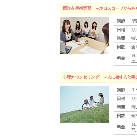
西洋占星術実習 ～ホロスコープからあ
講師
星
日程
1月
時間
毎
回数
全
1
料金
3
心理カウンセリング ～人に接する仕事
講師
Ｔ
日程
1月
時間
毎
回数
全
1
料金
7