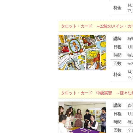
1
料金
7
タロット・カード ～22枚のメイン・カ
講師
狩
日程
1月
時間
毎
回数
全
1
料金
7
タロット・カード 中級実習 ～様々な
講師
森
日程
1月
時間
毎
回数
全