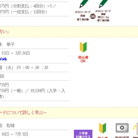
4,175円（分割支払：4回分）×3 ／
9,375円（一括支払：12回分）
占い」
木 華子
 15日 ～ 3月 26日
Week
週 （
火
） 19 ：00 ～ 20 ：20
6回
,735円
,735円（一般）／ 19,530円（入学・入
者）
ードについて詳しく学ぶ～
信 彰雄
 16日 ～ 7月 3日