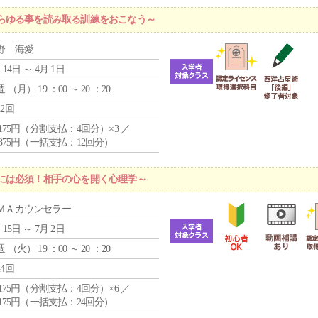
らゆる事を読み取る訓練をおこなう～
野 海愛
 14日 ～ 4月 1日
週 （
月
） 19 ：00 ～ 20 ：20
12回
4,175円（分割支払：4回分）×3 ／
9,375円（一括支払：12回分）
には必須！相手の心を開く心理学～
ＭＡカウンセラー
 15日 ～ 7月 2日
週 （
火
） 19 ：00 ～ 20 ：20
24回
4,175円（分割支払：4回分）×6 ／
7,175円（一括支払：24回分）