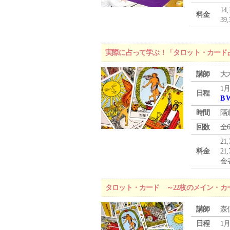
1
料金
3
実際に占って学ぶ！「タロット・カード
講師
大
1月
日程
B 
時間
隔
回数
全
21
料金
21
会
タロット・カード ～22枚のメイン・カ
講師
森
日程
1月