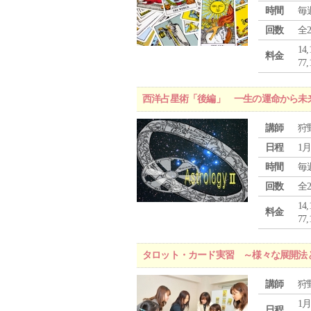
時間
毎
回数
全
1
料金
7
西洋占星術「後編」 一生の運命から未
講師
狩
日程
1月
時間
毎
回数
全
1
料金
7
タロット・カード実習 ～様々な展開法
講師
狩
1月
日程