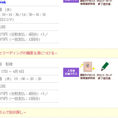
Week
週 （
水
）
：10～14：30／14：50～16：10
1日2コマ）
12回
4,175円（分割支払：4回分）×3 ／
9,375円（一括支払：12回分）
とリーディングの極意を身につける～
信 彰雄
 17日 ～ 4月 4日
週 （
木
） 19 ：00 ～ 20 ：20
12回
4,175円（分割支払：4回分）×3 ／
9,375円（一括支払：12回分）
ラムで自分探し～