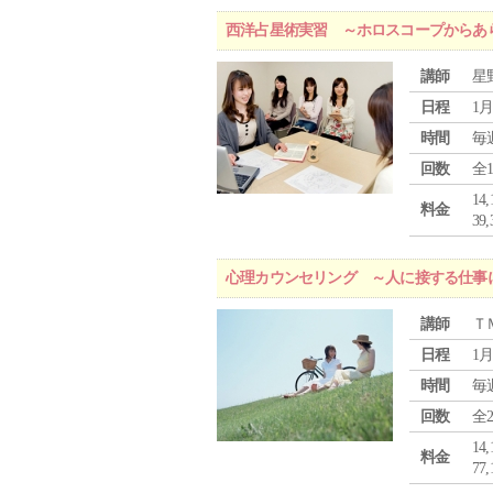
西洋占星術実習 ～ホロスコープからあ
講師
星
日程
1月
時間
毎
回数
全
1
料金
3
心理カウンセリング ～人に接する仕事
講師
Ｔ
日程
1月
時間
毎
回数
全
1
料金
7