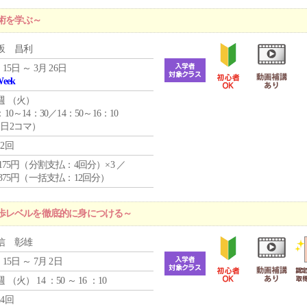
術を学ぶ～
坂 昌利
 15日 ～ 3月 26日
Week
週 （
火
）
：10～14：30／14：50～16：10
1日2コマ）
12回
4,175円（分割支払：4回分）×3 ／
9,375円（一括支払：12回分）
歩レベルを徹底的に身につける～
信 彰雄
 15日 ～ 7月 2日
週 （
火
） 14 ：50 ～ 16 ：10
24回