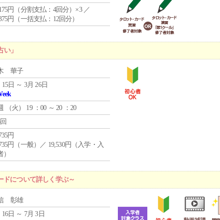
4,175円（分割支払：4回分）×3 ／
9,375円（一括支払：12回分）
占い」
木 華子
 15日 ～ 3月 26日
Week
週 （
火
） 19 ：00 ～ 20 ：20
6回
,735円
,735円（一般）／ 19,530円（入学・入
者）
ードについて詳しく学ぶ～
信 彰雄
 16日 ～ 7月 3日