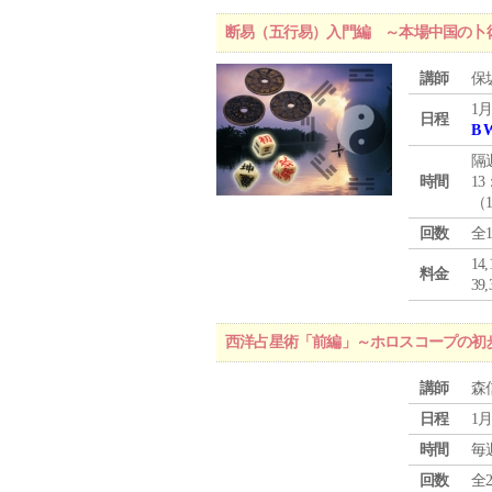
断易（五行易）入門編 ～本場中国の卜
講師
保
1月
日程
B 
隔
時間
13
（
回数
全
1
料金
3
西洋占星術「前編」～ホロスコープの初
講師
森
日程
1月
時間
毎
回数
全