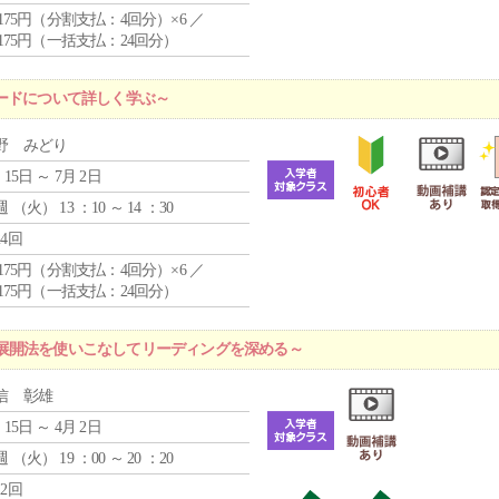
4,175円（分割支払：4回分）×6 ／
7,175円（一括支払：24回分）
ードについて詳しく学ぶ～
野 みどり
 15日 ～ 7月 2日
週 （
火
） 13 ：10 ～ 14 ：30
24回
4,175円（分割支払：4回分）×6 ／
7,175円（一括支払：24回分）
展開法を使いこなしてリーディングを深める～
信 彰雄
 15日 ～ 4月 2日
週 （
火
） 19 ：00 ～ 20 ：20
12回