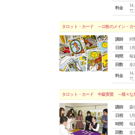
1
料金
7
タロット・カード ～22枚のメイン・カ
講師
狩
日程
1月
時間
毎
回数
全
1
料金
7
タロット・カード 中級実習 ～様々な
講師
森
日程
1月
時間
毎
回数
全