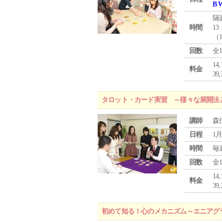
B 
隔
時間
13
（
回数
全
1
料金
3
タロット・カード実習 ～様々な展開法
講師
森
日程
1月
時間
毎
回数
全
1
料金
3
初めて知る！心のメカニズム～エニアグ