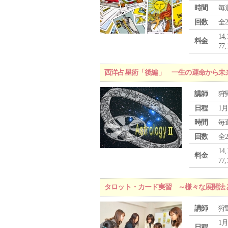
時間
毎
回数
全
1
料金
7
西洋占星術「後編」 一生の運命から未
講師
狩
日程
1月
時間
毎
回数
全
1
料金
7
タロット・カード実習 ～様々な展開法
講師
狩
1月
日程