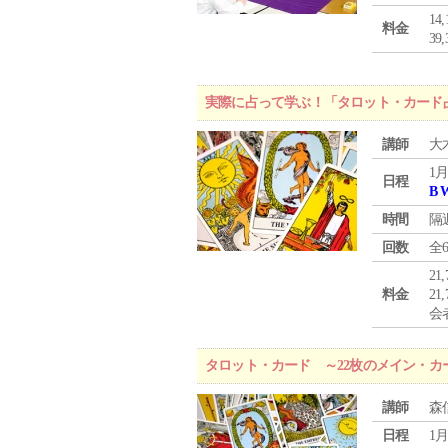
1
料金
3
実際に占って学ぶ！「タロット・カード
講師
大
1月
日程
B 
時間
隔
回数
全
21
料金
21
会
タロット・カード ～22枚のメイン・カ
講師
森
日程
1月