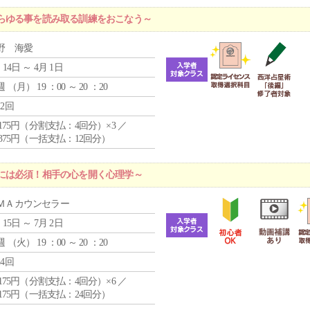
らゆる事を読み取る訓練をおこなう～
野 海愛
 14日 ～ 4月 1日
週 （
月
） 19 ：00 ～ 20 ：20
12回
4,175円（分割支払：4回分）×3 ／
9,375円（一括支払：12回分）
には必須！相手の心を開く心理学～
ＭＡカウンセラー
 15日 ～ 7月 2日
週 （
火
） 19 ：00 ～ 20 ：20
24回
4,175円（分割支払：4回分）×6 ／
7,175円（一括支払：24回分）