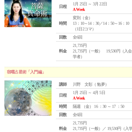
1月 25日 ～ 3月 22日
日程
A Week
変則（金）
時間
13：10～14：30／14：50～16：10
（1日2コマ）
回数
全6回
21,735円
料金
21,735円（一般） 19,530円（入
学者）
宿曜占星術「入門編」
講師
川野 文彰（ 勉夢）
1月 25日 ～ 4月 5日
日程
A Week
時間
隔週 （
金
） 16 ：30 ～ 17 ：50
回数
全6回
21,735円
料金
21,735円（一般）／ 19,530円（