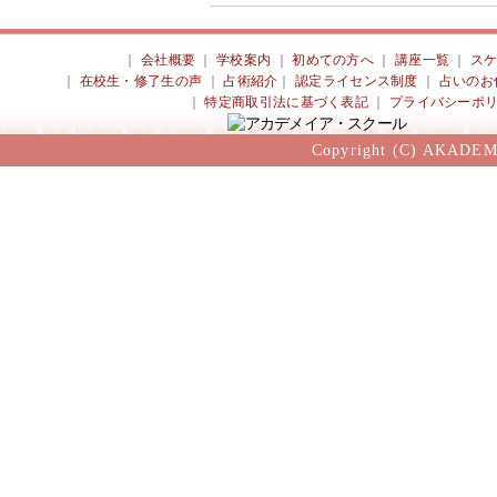
｜
会社概要
｜
学校案内
｜
初めての方へ
｜
講座一覧
｜
ス
｜
在校生・修了生の声
｜
占術紹介
｜
認定ライセンス制度
｜
占いのお
｜
特定商取引法に基づく表記
｜
プライバシーポ
Copyright (C) AKADEM