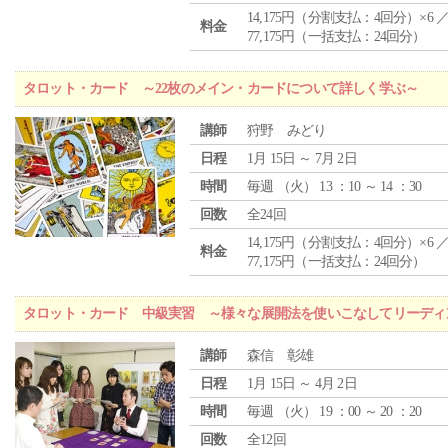
14,175円（分割支払：4回分）×6 
料金
77,175円（一括支払：24回分）
タロット・カード ～22枚のメイン・カードについて詳しく学ぶ～
講師
狩野 みどり
日程
1月 15日 ～ 7月 2日
時間
毎週 （
火
） 13 ：10 ～ 14 ：30
回数
全24回
14,175円（分割支払：4回分）×6 
料金
77,175円（一括支払：24回分）
タロット・カード 中級実習 ～様々な展開法を使いこなしてリーディ
講師
森信 彰雄
日程
1月 15日 ～ 4月 2日
時間
毎週 （
火
） 19 ：00 ～ 20 ：20
回数
全12回