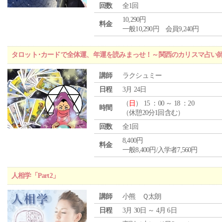
回数
全1回
10,290円
料金
一般10,290円 会員9,240円
タロット･カードで全体運、年運を読みまっせ！～関西のカリスマ占い
講師
ラクシュミー
日程
3月 24日
（
日
） 15 ：00 ～ 18 ：20
時間
（休憩20分1回含む）
回数
全1回
8,400円
料金
一般8,400円/入学者7,560円
人相学「Part2」
講師
小熊 Ｑ太朗
日程
3月 30日 ～ 4月 6日