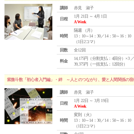
講師
赤見 淑子
1月 21日 ～ 4月 1日
日程
A Week
隔週 （
月
）
時間
13：10～14：30／14：50～16：10
（1日2コマ）
回数
全12回
14,175円（分割支払：4回分）×3 
料金
39,375円（一括支払：12回分）
紫微斗数「初心者入門編」・絆 ～人とのつながり、愛と人間関係の宿
講師
赤見 淑子
1月 22日 ～ 3月 19日
日程
A Week
変則（火）
時間
13：10～14：30／14：50～16：10
（1日2コマ）