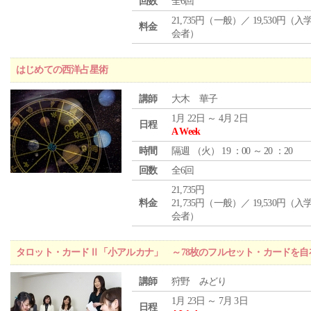
回数
全6回
21,735円（一般）／ 19,530円（
料金
会者）
はじめての西洋占星術
講師
大木 華子
1月 22日 ～ 4月 2日
日程
A Week
時間
隔週 （
火
） 19 ：00 ～ 20 ：20
回数
全6回
21,735円
料金
21,735円（一般）／ 19,530円（
会者）
タロット・カードⅡ「小アルカナ」 ～78枚のフルセット・カードを自
講師
狩野 みどり
1月 23日 ～ 7月 3日
日程