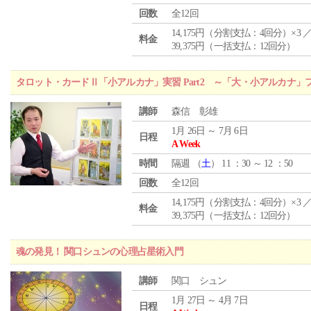
回数
全12回
14,175円（分割支払：4回分）×3 
料金
39,375円（一括支払：12回分）
タロット・カードⅡ「小アルカナ」実習 Part2 ～「大・小アルカナ
講師
森信 彰雄
1月 26日 ～ 7月 6日
日程
A Week
時間
隔週 （
土
） 11 ：30 ～ 12 ：50
回数
全12回
14,175円（分割支払：4回分）×3 
料金
39,375円（一括支払：12回分）
魂の発見！ 関口シュンの心理占星術入門
講師
関口 シュン
1月 27日 ～ 4月 7日
日程