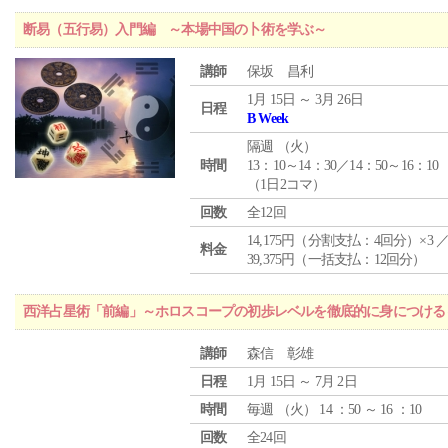
断易（五行易）入門編 ～本場中国の卜術を学ぶ～
講師
保坂 昌利
1月 15日 ～ 3月 26日
日程
B Week
隔週 （
火
）
時間
13：10～14：30／14：50～16：10
（1日2コマ）
回数
全12回
14,175円（分割支払：4回分）×3 
料金
39,375円（一括支払：12回分）
西洋占星術「前編」～ホロスコープの初歩レベルを徹底的に身につける
講師
森信 彰雄
日程
1月 15日 ～ 7月 2日
時間
毎週 （
火
） 14 ：50 ～ 16 ：10
回数
全24回