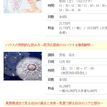
変則（土）（1日3コマ）
時間
11：30～12：50／13：10～14：30
14：50～16：10
回数
全6回
21,735円
料金
21,735円（一般）／ 19,530円（
会者）
ハウスの実戦的な読み方～西洋占星術の12ハウスを徹底解明～
講師
芳垣 宗久
日程
12月 8日
（
土
） 13 ：00 ～ 17 ：00
時間
（休憩20分1回含む）
回数
全1回
10,290円
料金
一般10,290円/入学者9,240円
風景構成法で見る自分の過去と未来～気質で探る自分のコアな部分～