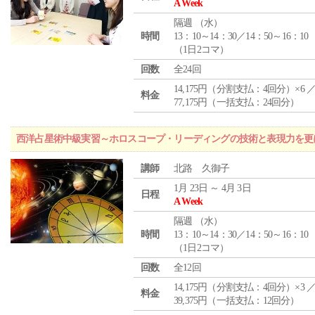
A Week
隔週 （
水
）
時間
13：10～14：30／14：50～16：10
（1日2コマ）
回数
全24回
14,175円（分割支払：4回分）×6 
料金
77,175円（一括支払：24回分）
西洋占星術中級実習～ホロスコープ・リーディングの技術と表現力を更
講師
北路 久御子
1月 23日 ～ 4月 3日
日程
A Week
隔週 （
水
）
時間
13：10～14：30／14：50～16：10
（1日2コマ）
回数
全12回
14,175円（分割支払：4回分）×3 
料金
39,375円（一括支払：12回分）