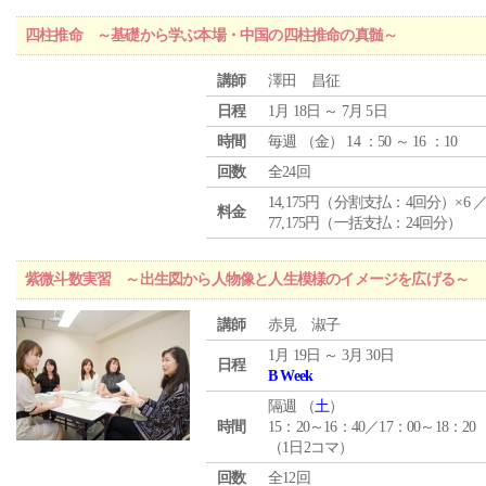
四柱推命 ～基礎から学ぶ本場・中国の四柱推命の真髄～
講師
澤田 昌征
日程
1月 18日 ～ 7月 5日
時間
毎週 （
金
） 14 ：50 ～ 16 ：10
回数
全24回
14,175円（分割支払：4回分）×6 
料金
77,175円（一括支払：24回分）
紫微斗数実習 ～出生図から人物像と人生模様のイメージを広げる～
講師
赤見 淑子
1月 19日 ～ 3月 30日
日程
B Week
隔週 （
土
）
時間
15：20～16：40／17：00～18：20
（1日2コマ）
回数
全12回