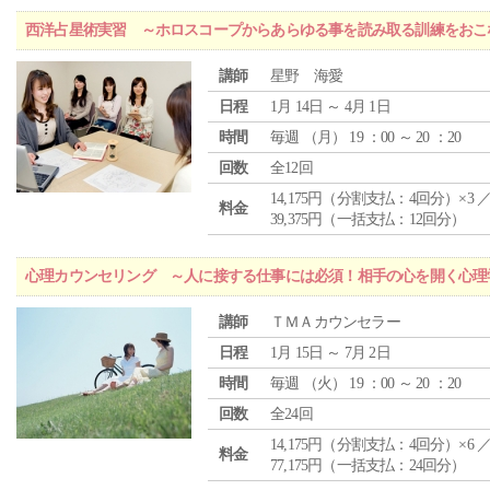
西洋占星術実習 ～ホロスコープからあらゆる事を読み取る訓練をおこ
講師
星野 海愛
日程
1月 14日 ～ 4月 1日
時間
毎週 （
月
） 19 ：00 ～ 20 ：20
回数
全12回
14,175円（分割支払：4回分）×3 
料金
39,375円（一括支払：12回分）
心理カウンセリング ～人に接する仕事には必須！相手の心を開く心理
講師
ＴＭＡカウンセラー
日程
1月 15日 ～ 7月 2日
時間
毎週 （
火
） 19 ：00 ～ 20 ：20
回数
全24回
14,175円（分割支払：4回分）×6 
料金
77,175円（一括支払：24回分）