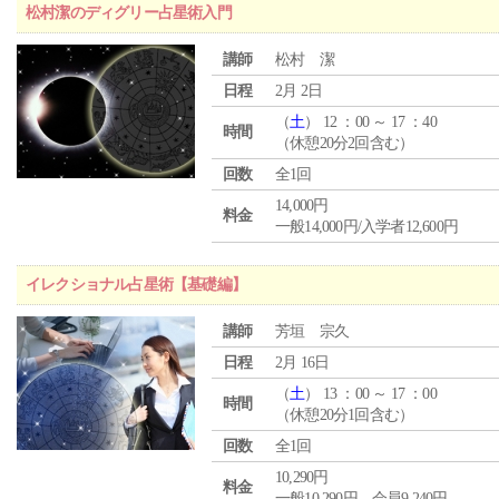
松村潔のディグリー占星術入門
講師
松村 潔
日程
2月 2日
（
土
） 12 ：00 ～ 17 ：40
時間
（休憩20分2回含む）
回数
全1回
14,000円
料金
一般14,000円/入学者12,600円
イレクショナル占星術【基礎編】
講師
芳垣 宗久
日程
2月 16日
（
土
） 13 ：00 ～ 17 ：00
時間
（休憩20分1回含む）
回数
全1回
10,290円
料金
一般10,290円 会員9,240円