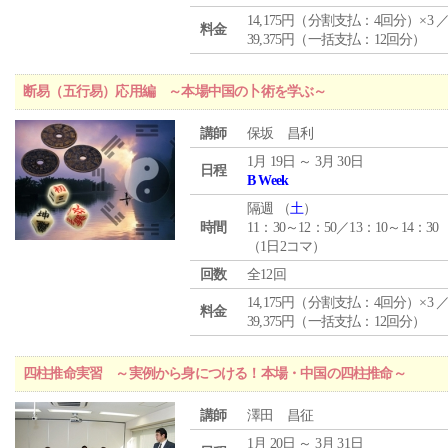
14,175円（分割支払：4回分）×3 
料金
39,375円（一括支払：12回分）
断易（五行易）応用編 ～本場中国の卜術を学ぶ～
講師
保坂 昌利
1月 19日 ～ 3月 30日
日程
B Week
隔週 （
土
）
時間
11：30～12：50／13：10～14：30
（1日2コマ）
回数
全12回
14,175円（分割支払：4回分）×3 
料金
39,375円（一括支払：12回分）
四柱推命実習 ～実例から身につける！本場・中国の四柱推命～
講師
澤田 昌征
1月 20日 ～ 3月 31日