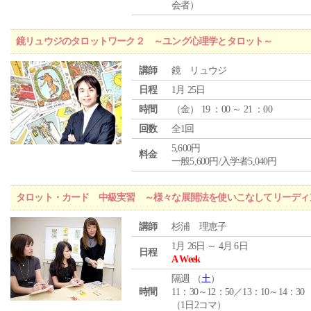
会者）
鏡リュウジのタロットワーク２ ～ユング心理学とタロット～
講師
鏡 リュウジ
日程
1月 25日
時間
（
金
） 19 ：00 ～ 21 ：00
回数
全1回
5,600円
料金
一般5,600円/入学者5,040円
タロット・カード 中級実習 ～様々な展開法を使いこなしてリーディ
講師
杉浦 理恵子
1月 26日 ～ 4月 6日
日程
A Week
隔週 （
土
）
時間
11：30～12：50／13：10～14：30
（1日2コマ）