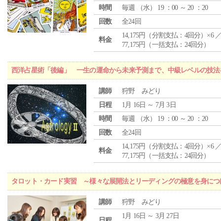
時間
毎週 （
水
） 19 ：00 ～ 20 ：20
回数
全24回
14,175円（分割支払：4回分）×6 
料金
77,175円（一括支払：24回分）
西洋占星術「後編」 一生の運命から未来予測まで、中級レベルの技法
講師
狩野 みどり
日程
1月 16日 ～ 7月 3日
時間
毎週 （
水
） 19 ：00 ～ 20 ：20
回数
全24回
14,175円（分割支払：4回分）×6 
料金
77,175円（一括支払：24回分）
タロット・カード実習 ～様々な展開法とリーディングの極意を身につ
講師
狩野 みどり
1月 16日 ～ 3月 27日
日程