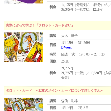
14,175円（分割支払：4回分）×3 
料金
39,375円（一括支払：12回分）
実際に占って学ぶ！「タロット・カード占い」
講師
大木 華子
1月 15日 ～ 3月 26日
日程
B Week
時間
隔週 （
火
） 19 ：00 ～ 20 ：20
回数
全6回
21,735円
料金
21,735円（一般）／ 19,530円（
会者）
タロット・カード ～22枚のメイン・カードについて詳しく学ぶ～
講師
森信 彰雄
日程
1月 16日 ～ 7月 3日