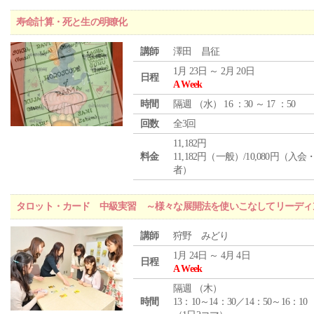
寿命計算・死と生の明瞭化
講師
澤田 昌征
1月 23日 ～ 2月 20日
日程
A Week
時間
隔週 （
水
） 16 ：30 ～ 17 ：50
回数
全3回
11,182円
料金
11,182円（一般）/10,080円（入
者）
タロット・カード 中級実習 ～様々な展開法を使いこなしてリーディ
講師
狩野 みどり
1月 24日 ～ 4月 4日
日程
A Week
隔週 （
木
）
時間
13：10～14：30／14：50～16：10