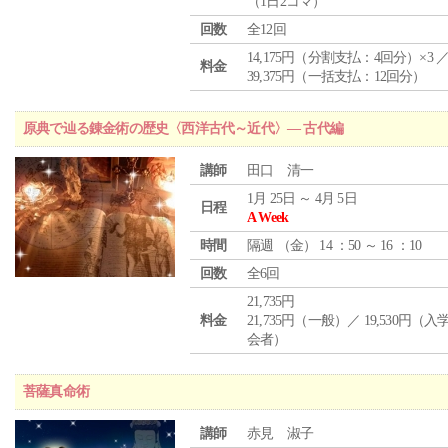
（1日2コマ）
回数
全12回
14,175円（分割支払：4回分）×3 
料金
39,375円（一括支払：12回分）
原典で辿る錬金術の歴史〈西洋古代～近代〉― 古代編
講師
田口 清一
1月 25日 ～ 4月 5日
日程
A Week
時間
隔週 （
金
） 14 ：50 ～ 16 ：10
回数
全6回
21,735円
料金
21,735円（一般）／ 19,530円（
会者）
菩薩真命術
講師
赤見 淑子