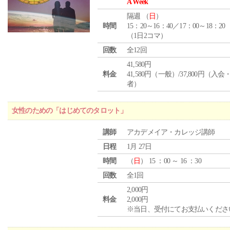
A Week
隔週 （
日
）
時間
15：20～16：40／17：00～18：20
（1日2コマ）
回数
全12回
41,580円
料金
41,580円（一般）/37,800円（入
者）
女性のための「はじめてのタロット」
講師
アカデメイア・カレッジ講師
日程
1月 27日
時間
（
日
） 15 ：00 ～ 16 ：30
回数
全1回
2,000円
料金
2,000円
※当日、受付にてお支払いくださ