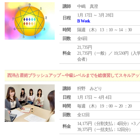
講師
中嶋 真澄
1月 17日 ～ 3月 28日
日程
B Week
時間
隔週 （
木
） 13 ：10 ～ 14 ：30
回数
全6回
21,735円
料金
21,735円（一般）／ 19,530円（
会者）
西洋占星術ブラッシュアップ～中級レベルまでを総復習してスキルアッ
講師
狩野 みどり
日程
1月 17日 ～ 4月 4日
時間
毎週 （
木
） 19 ：00 ～ 20 ：20
回数
全12回
14,175円（分割支払：4回分）×3 
料金
39,375円（一括支払：12回分）