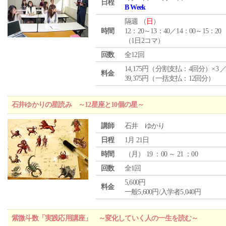
日程
B Week
隔週 （
日
）
時間
12：20～13：40／14：00～15：20
（1日2コマ）
回数
全12回
14,175円（分割支払：4回分）×3 
料金
39,375円（一括支払：12回分）
石井ゆかりの星読み ～12星座と10個の星～
講師
石井 ゆかり
日程
1月 21日
時間
（
月
） 19 ：00 ～ 21 ：00
回数
全1回
5,600円
料金
一般5,600円/入学者5,040円
紫微斗数「実践応用講座」 ～変化していく人の一生を読む～