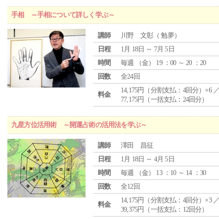
手相 ～手相について詳しく学ぶ～
講師
川野 文彰（ 勉夢）
日程
1月 18日 ～ 7月 5日
時間
毎週 （
金
） 19 ：00 ～ 20 ：20
回数
全24回
14,175円（分割支払：4回分）×6 
料金
77,175円（一括支払：24回分）
九星方位活用術 ～開運占術の活用法を学ぶ～
講師
澤田 昌征
日程
1月 18日 ～ 4月 5日
時間
毎週 （
金
） 13 ：10 ～ 14 ：30
回数
全12回
14,175円（分割支払：4回分）×3 
料金
39,375円（一括支払：12回分）