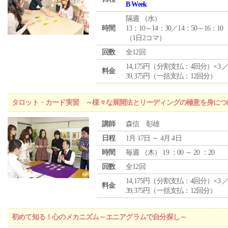
B Week
隔週 （
水
）
時間
13：10～14：30／14：50～16：10
（1日2コマ）
回数
全12回
14,175円（分割支払：4回分）×3 
料金
39,375円（一括支払：12回分）
タロット・カード実習 ～様々な展開法とリーディングの極意を身につ
講師
森信 彰雄
日程
1月 17日 ～ 4月 4日
時間
毎週 （
木
） 19 ：00 ～ 20 ：20
回数
全12回
14,175円（分割支払：4回分）×3 
料金
39,375円（一括支払：12回分）
初めて知る！心のメカニズム～エニアグラムで自分探し～