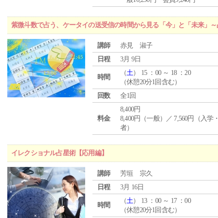
紫微斗数で占う、ケータイの送受信の時間から見る「今」と「未来」～
講師
赤見 淑子
日程
3月 9日
（
土
） 15 ：00 ～ 18 ：20
時間
（休憩20分1回含む）
回数
全1回
8,400円
料金
8,400円（一般）／ 7,560円（入
者）
イレクショナル占星術【応用編】
講師
芳垣 宗久
日程
3月 16日
（
土
） 13 ：00 ～ 17 ：00
時間
（休憩20分1回含む）