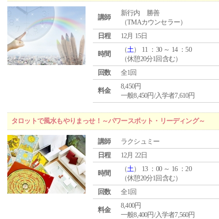
新行内 勝善
講師
（TMAカウンセラー）
日程
12月 15日
（
土
） 11 ：30 ～ 14 ：50
時間
（休憩20分1回含む）
回数
全1回
8,450円
料金
一般8,450円/入学者7,610円
タロットで風水もやりまっせ！～パワースポット・リーディング～
講師
ラクシュミー
日程
12月 22日
（
土
） 13 ：00 ～ 16 ：20
時間
（休憩20分1回含む）
回数
全1回
8,400円
料金
一般8,400円/入学者7,560円