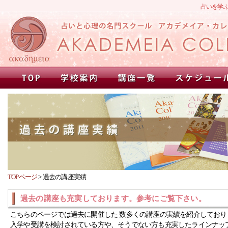
占いを学
TOPページ
>
過去の講座実績
過去の講座も充実しております。参考にご覧下さい。
こちらのページでは過去に開催した 数多くの講座の実績を紹介しており
入学や受講を検討されている方や、そうでない方も充実したラインナッ