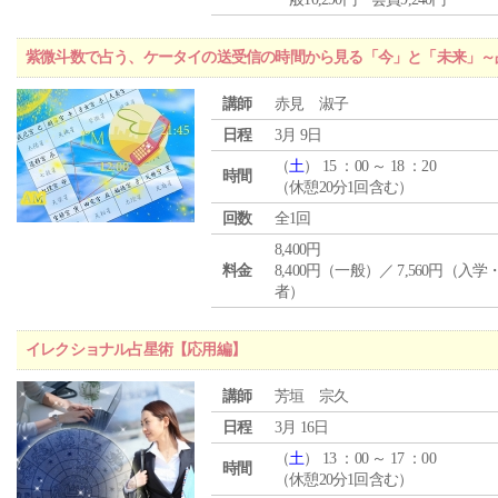
紫微斗数で占う、ケータイの送受信の時間から見る「今」と「未来」～
講師
赤見 淑子
日程
3月 9日
（
土
） 15 ：00 ～ 18 ：20
時間
（休憩20分1回含む）
回数
全1回
8,400円
料金
8,400円（一般）／ 7,560円（入
者）
イレクショナル占星術【応用編】
講師
芳垣 宗久
日程
3月 16日
（
土
） 13 ：00 ～ 17 ：00
時間
（休憩20分1回含む）