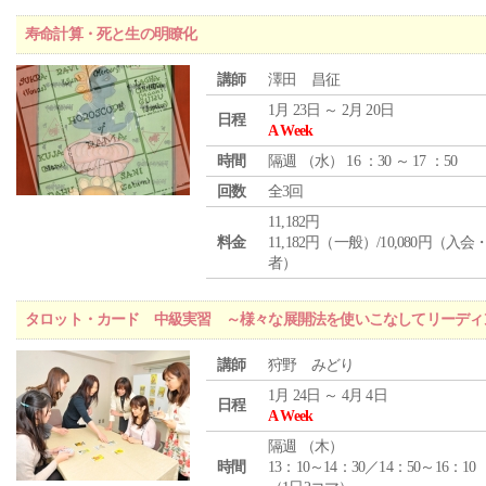
寿命計算・死と生の明瞭化
講師
澤田 昌征
1月 23日 ～ 2月 20日
日程
A Week
時間
隔週 （
水
） 16 ：30 ～ 17 ：50
回数
全3回
11,182円
料金
11,182円（一般）/10,080円（入
者）
タロット・カード 中級実習 ～様々な展開法を使いこなしてリーディ
講師
狩野 みどり
1月 24日 ～ 4月 4日
日程
A Week
隔週 （
木
）
時間
13：10～14：30／14：50～16：10