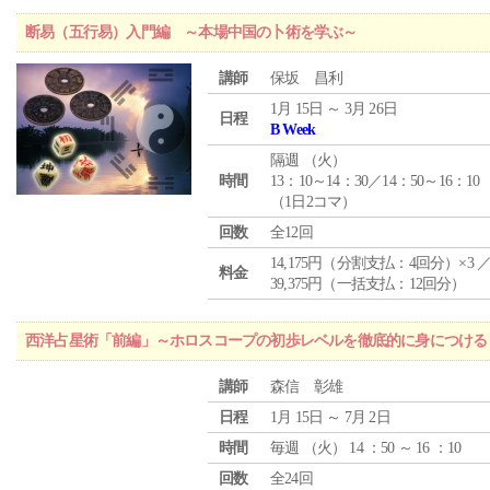
断易（五行易）入門編 ～本場中国の卜術を学ぶ～
講師
保坂 昌利
1月 15日 ～ 3月 26日
日程
B Week
隔週 （
火
）
時間
13：10～14：30／14：50～16：10
（1日2コマ）
回数
全12回
14,175円（分割支払：4回分）×3 
料金
39,375円（一括支払：12回分）
西洋占星術「前編」～ホロスコープの初歩レベルを徹底的に身につける
講師
森信 彰雄
日程
1月 15日 ～ 7月 2日
時間
毎週 （
火
） 14 ：50 ～ 16 ：10
回数
全24回