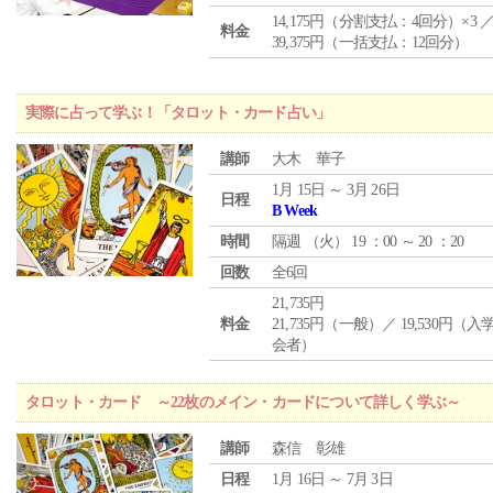
14,175円（分割支払：4回分）×3 
料金
39,375円（一括支払：12回分）
実際に占って学ぶ！「タロット・カード占い」
講師
大木 華子
1月 15日 ～ 3月 26日
日程
B Week
時間
隔週 （
火
） 19 ：00 ～ 20 ：20
回数
全6回
21,735円
料金
21,735円（一般）／ 19,530円（
会者）
タロット・カード ～22枚のメイン・カードについて詳しく学ぶ～
講師
森信 彰雄
日程
1月 16日 ～ 7月 3日