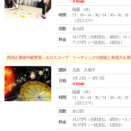
A Week
隔週 （
水
）
時間
13：10～14：30／14：50～16：10
（1日2コマ）
回数
全24回
14,175円（分割支払：4回分）×6 
料金
77,175円（一括支払：24回分）
西洋占星術中級実習～ホロスコープ・リーディングの技術と表現力を更
講師
北路 久御子
1月 23日 ～ 4月 3日
日程
A Week
隔週 （
水
）
時間
13：10～14：30／14：50～16：10
（1日2コマ）
回数
全12回
14,175円（分割支払：4回分）×3 
料金
39,375円（一括支払：12回分）