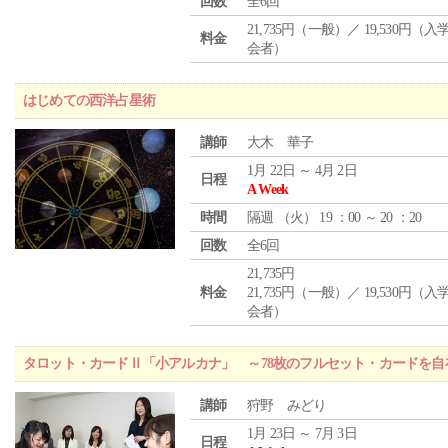
回数
全6回
21,735円（一般）／ 19,530円（
料金
会者）
はじめての西洋占星術
講師
大木 華子
1月 22日 ～ 4月 2日
日程
A Week
時間
隔週 （
火
） 19 ：00 ～ 20 ：20
回数
全6回
21,735円
料金
21,735円（一般）／ 19,530円（
会者）
タロット・カードⅡ「小アルカナ」 ～78枚のフルセット・カードを自
講師
狩野 みどり
1月 23日 ～ 7月 3日
日程