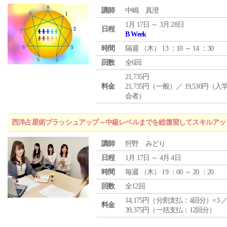
講師
中嶋 真澄
1月 17日 ～ 3月 28日
日程
B Week
時間
隔週 （
木
） 13 ：10 ～ 14 ：30
回数
全6回
21,735円
料金
21,735円（一般）／ 19,530円（
会者）
西洋占星術ブラッシュアップ～中級レベルまでを総復習してスキルアッ
講師
狩野 みどり
日程
1月 17日 ～ 4月 4日
時間
毎週 （
木
） 19 ：00 ～ 20 ：20
回数
全12回
14,175円（分割支払：4回分）×3 
料金
39,375円（一括支払：12回分）