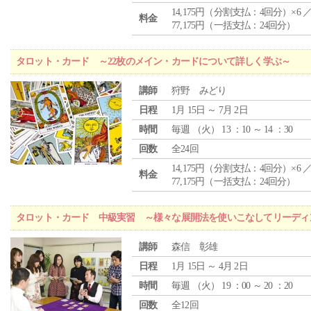
14,175円（分割支払：4回分）×6 
料金
77,175円（一括支払：24回分）
タロット・カード ～22枚のメイン・カードについて詳しく学ぶ～
講師
狩野 みどり
日程
1月 15日 ～ 7月 2日
時間
毎週 （
火
） 13 ：10 ～ 14 ：30
回数
全24回
14,175円（分割支払：4回分）×6 
料金
77,175円（一括支払：24回分）
タロット・カード 中級実習 ～様々な展開法を使いこなしてリーディ
講師
森信 彰雄
日程
1月 15日 ～ 4月 2日
時間
毎週 （
火
） 19 ：00 ～ 20 ：20
回数
全12回