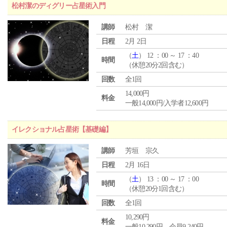
松村潔のディグリー占星術入門
講師
松村 潔
日程
2月 2日
（
土
） 12 ：00 ～ 17 ：40
時間
（休憩20分2回含む）
回数
全1回
14,000円
料金
一般14,000円/入学者12,600円
イレクショナル占星術【基礎編】
講師
芳垣 宗久
日程
2月 16日
（
土
） 13 ：00 ～ 17 ：00
時間
（休憩20分1回含む）
回数
全1回
10,290円
料金
一般10,290円 会員9,240円