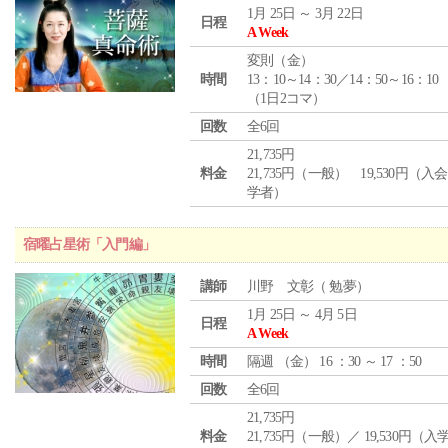
1月 25日 ～ 3月 22日
日程
A Week
変則（金）
時間
13：10～14：30／14：50～16：10
（1日2コマ）
回数
全6回
21,735円
料金
21,735円（一般） 19,530円（入
学者）
宿曜占星術「入門編」
講師
川野 文彰（ 勉夢）
1月 25日 ～ 4月 5日
日程
A Week
時間
隔週 （
金
） 16 ：30 ～ 17 ：50
回数
全6回
21,735円
料金
21,735円（一般）／ 19,530円（