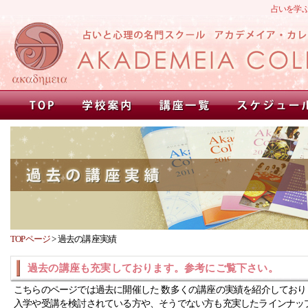
占いを学
TOPページ
>
過去の講座実績
過去の講座も充実しております。参考にご覧下さい。
こちらのページでは過去に開催した 数多くの講座の実績を紹介しており
入学や受講を検討されている方や、そうでない方も充実したラインナッ