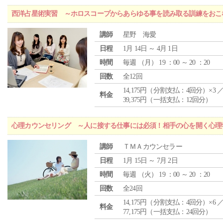
西洋占星術実習 ～ホロスコープからあらゆる事を読み取る訓練をおこ
講師
星野 海愛
日程
1月 14日 ～ 4月 1日
時間
毎週 （
月
） 19 ：00 ～ 20 ：20
回数
全12回
14,175円（分割支払：4回分）×3 
料金
39,375円（一括支払：12回分）
心理カウンセリング ～人に接する仕事には必須！相手の心を開く心理
講師
ＴＭＡカウンセラー
日程
1月 15日 ～ 7月 2日
時間
毎週 （
火
） 19 ：00 ～ 20 ：20
回数
全24回
14,175円（分割支払：4回分）×6 
料金
77,175円（一括支払：24回分）