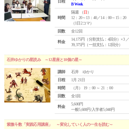
日程
B Week
隔週 （
日
）
時間
12：20～13：40／14：00～15：20
（1日2コマ）
回数
全12回
14,175円（分割支払：4回分）×3 
料金
39,375円（一括支払：12回分）
石井ゆかりの星読み ～12星座と10個の星～
講師
石井 ゆかり
日程
1月 21日
時間
（
月
） 19 ：00 ～ 21 ：00
回数
全1回
5,600円
料金
一般5,600円/入学者5,040円
紫微斗数「実践応用講座」 ～変化していく人の一生を読む～