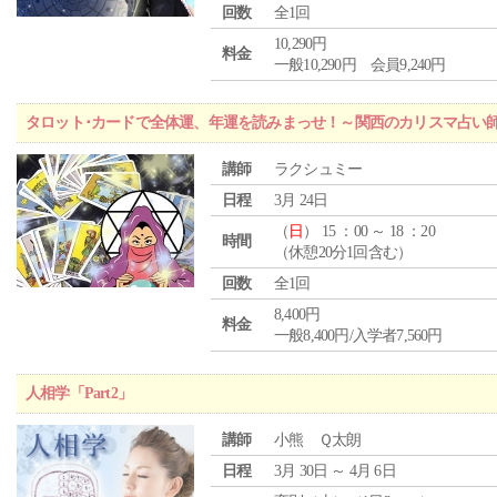
回数
全1回
10,290円
料金
一般10,290円 会員9,240円
タロット･カードで全体運、年運を読みまっせ！～関西のカリスマ占い
講師
ラクシュミー
日程
3月 24日
（
日
） 15 ：00 ～ 18 ：20
時間
（休憩20分1回含む）
回数
全1回
8,400円
料金
一般8,400円/入学者7,560円
人相学「Part2」
講師
小熊 Ｑ太朗
日程
3月 30日 ～ 4月 6日