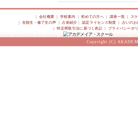
｜
会社概要
｜
学校案内
｜
初めての方へ
｜
講座一覧
｜
ス
｜
在校生・修了生の声
｜
占術紹介
｜
認定ライセンス制度
｜
占いのお
｜
特定商取引法に基づく表記
｜
プライバシーポ
Copyright (C) AKADEM