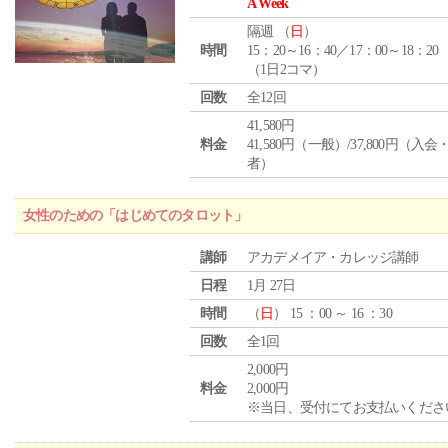
A Week
隔週 （
日
）
時間
15：20～16：40／17：00～18：20
（1日2コマ）
回数
全12回
41,580円
料金
41,580円（一般）/37,800円（入
者）
女性のための「はじめてのタロット」
講師
アカデメイア・カレッジ講師
日程
1月 27日
時間
（
日
） 15 ：00 ～ 16 ：30
回数
全1回
2,000円
料金
2,000円
※当日、受付にてお支払いくださ