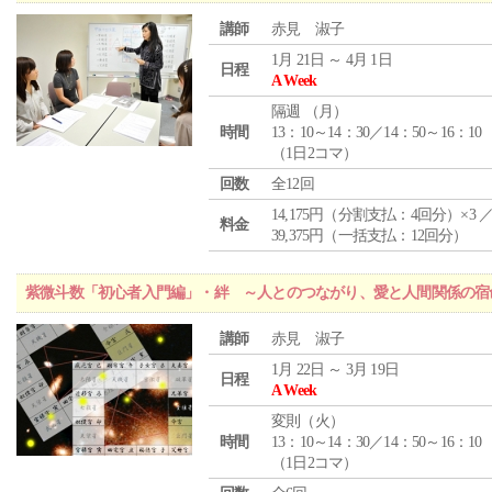
講師
赤見 淑子
1月 21日 ～ 4月 1日
日程
A Week
隔週 （
月
）
時間
13：10～14：30／14：50～16：10
（1日2コマ）
回数
全12回
14,175円（分割支払：4回分）×3 
料金
39,375円（一括支払：12回分）
紫微斗数「初心者入門編」・絆 ～人とのつながり、愛と人間関係の宿
講師
赤見 淑子
1月 22日 ～ 3月 19日
日程
A Week
変則（火）
時間
13：10～14：30／14：50～16：10
（1日2コマ）