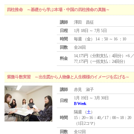
四柱推命 ～基礎から学ぶ本場・中国の四柱推命の真髄～
講師
澤田 昌征
日程
1月 18日 ～ 7月 5日
時間
毎週 （
金
） 14 ：50 ～ 16 ：10
回数
全24回
14,175円（分割支払：4回分）×6 
料金
77,175円（一括支払：24回分）
紫微斗数実習 ～出生図から人物像と人生模様のイメージを広げる～
講師
赤見 淑子
1月 19日 ～ 3月 30日
日程
B Week
隔週 （
土
）
時間
15：20～16：40／17：00～18：20
（1日2コマ）
回数
全12回