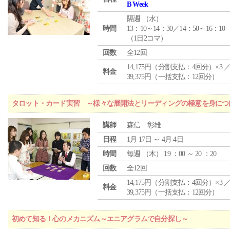
B Week
隔週 （
水
）
時間
13：10～14：30／14：50～16：10
（1日2コマ）
回数
全12回
14,175円（分割支払：4回分）×3 
料金
39,375円（一括支払：12回分）
タロット・カード実習 ～様々な展開法とリーディングの極意を身につ
講師
森信 彰雄
日程
1月 17日 ～ 4月 4日
時間
毎週 （
木
） 19 ：00 ～ 20 ：20
回数
全12回
14,175円（分割支払：4回分）×3 
料金
39,375円（一括支払：12回分）
初めて知る！心のメカニズム～エニアグラムで自分探し～