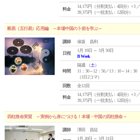
14,175円（分割支払：4回分）×3 
料金
39,375円（一括支払：12回分）
断易（五行易）応用編 ～本場中国の卜術を学ぶ～
講師
保坂 昌利
1月 19日 ～ 3月 30日
日程
B Week
隔週 （
土
）
時間
11：30～12：50／13：10～14：30
（1日2コマ）
回数
全12回
14,175円（分割支払：4回分）×3 
料金
39,375円（一括支払：12回分）
四柱推命実習 ～実例から身につける！本場・中国の四柱推命～
講師
澤田 昌征
1月 20日 ～ 3月 31日