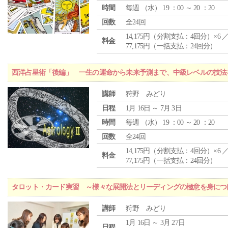
時間
毎週 （
水
） 19 ：00 ～ 20 ：20
回数
全24回
14,175円（分割支払：4回分）×6 
料金
77,175円（一括支払：24回分）
西洋占星術「後編」 一生の運命から未来予測まで、中級レベルの技法
講師
狩野 みどり
日程
1月 16日 ～ 7月 3日
時間
毎週 （
水
） 19 ：00 ～ 20 ：20
回数
全24回
14,175円（分割支払：4回分）×6 
料金
77,175円（一括支払：24回分）
タロット・カード実習 ～様々な展開法とリーディングの極意を身につ
講師
狩野 みどり
1月 16日 ～ 3月 27日
日程