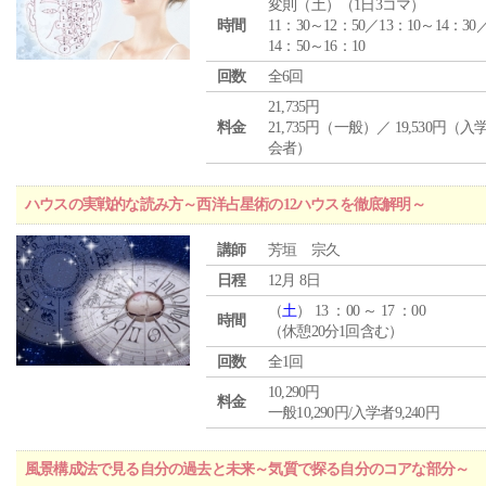
変則（土）（1日3コマ）
時間
11：30～12：50／13：10～14：30
14：50～16：10
回数
全6回
21,735円
料金
21,735円（一般）／ 19,530円（
会者）
ハウスの実戦的な読み方～西洋占星術の12ハウスを徹底解明～
講師
芳垣 宗久
日程
12月 8日
（
土
） 13 ：00 ～ 17 ：00
時間
（休憩20分1回含む）
回数
全1回
10,290円
料金
一般10,290円/入学者9,240円
風景構成法で見る自分の過去と未来～気質で探る自分のコアな部分～