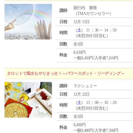
新行内 勝善
講師
（TMAカウンセラー）
日程
12月 15日
（
土
） 11 ：30 ～ 14 ：50
時間
（休憩20分1回含む）
回数
全1回
8,450円
料金
一般8,450円/入学者7,610円
タロットで風水もやりまっせ！～パワースポット・リーディング～
講師
ラクシュミー
日程
12月 22日
（
土
） 13 ：00 ～ 16 ：20
時間
（休憩20分1回含む）
回数
全1回
8,400円
料金
一般8,400円/入学者7,560円