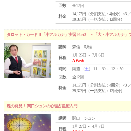
回数
全12回
14,175円（分割支払：4回分）×3 
料金
39,375円（一括支払：12回分）
タロット・カードⅡ「小アルカナ」実習 Part2 ～「大・小アルカナ
講師
森信 彰雄
1月 26日 ～ 7月 6日
日程
A Week
時間
隔週 （
土
） 11 ：30 ～ 12 ：50
回数
全12回
14,175円（分割支払：4回分）×3 
料金
39,375円（一括支払：12回分）
魂の発見！ 関口シュンの心理占星術入門
講師
関口 シュン
1月 27日 ～ 4月 7日
日程