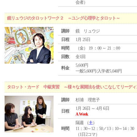
会者）
鏡リュウジのタロットワーク２ ～ユング心理学とタロット～
講師
鏡 リュウジ
日程
1月 25日
時間
（
金
） 19 ：00 ～ 21 ：00
回数
全1回
5,600円
料金
一般5,600円/入学者5,040円
タロット・カード 中級実習 ～様々な展開法を使いこなしてリーディ
講師
杉浦 理恵子
1月 26日 ～ 4月 6日
日程
A Week
隔週 （
土
）
時間
11：30～12：50／13：10～14：30
（1日2コマ）