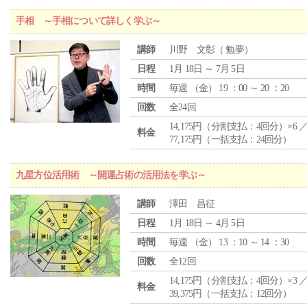
手相 ～手相について詳しく学ぶ～
講師
川野 文彰（ 勉夢）
日程
1月 18日 ～ 7月 5日
時間
毎週 （
金
） 19 ：00 ～ 20 ：20
回数
全24回
14,175円（分割支払：4回分）×6 
料金
77,175円（一括支払：24回分）
九星方位活用術 ～開運占術の活用法を学ぶ～
講師
澤田 昌征
日程
1月 18日 ～ 4月 5日
時間
毎週 （
金
） 13 ：10 ～ 14 ：30
回数
全12回
14,175円（分割支払：4回分）×3 
料金
39,375円（一括支払：12回分）