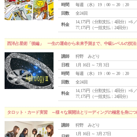
時間
毎週 （
水
） 19 ：00 ～ 20 ：20
回数
全24回
14,175円（分割支払：4回分）×6 
料金
77,175円（一括支払：24回分）
西洋占星術「後編」 一生の運命から未来予測まで、中級レベルの技法
講師
狩野 みどり
日程
1月 16日 ～ 7月 3日
時間
毎週 （
水
） 19 ：00 ～ 20 ：20
回数
全24回
14,175円（分割支払：4回分）×6 
料金
77,175円（一括支払：24回分）
タロット・カード実習 ～様々な展開法とリーディングの極意を身につ
講師
狩野 みどり
1月 16日 ～ 3月 27日
日程