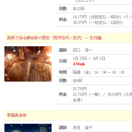
（1日2コマ）
回数
全12回
14,175円（分割支払：4回分）×3 
料金
39,375円（一括支払：12回分）
原典で辿る錬金術の歴史〈西洋古代～近代〉― 古代編
講師
田口 清一
1月 25日 ～ 4月 5日
日程
A Week
時間
隔週 （
金
） 14 ：50 ～ 16 ：10
回数
全6回
21,735円
料金
21,735円（一般）／ 19,530円（
会者）
菩薩真命術
講師
赤見 淑子