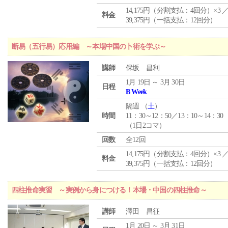
14,175円（分割支払：4回分）×3 
料金
39,375円（一括支払：12回分）
断易（五行易）応用編 ～本場中国の卜術を学ぶ～
講師
保坂 昌利
1月 19日 ～ 3月 30日
日程
B Week
隔週 （
土
）
時間
11：30～12：50／13：10～14：30
（1日2コマ）
回数
全12回
14,175円（分割支払：4回分）×3 
料金
39,375円（一括支払：12回分）
四柱推命実習 ～実例から身につける！本場・中国の四柱推命～
講師
澤田 昌征
1月 20日 ～ 3月 31日