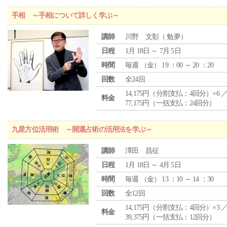
手相 ～手相について詳しく学ぶ～
講師
川野 文彰（ 勉夢）
日程
1月 18日 ～ 7月 5日
時間
毎週 （
金
） 19 ：00 ～ 20 ：20
回数
全24回
14,175円（分割支払：4回分）×6 
料金
77,175円（一括支払：24回分）
九星方位活用術 ～開運占術の活用法を学ぶ～
講師
澤田 昌征
日程
1月 18日 ～ 4月 5日
時間
毎週 （
金
） 13 ：10 ～ 14 ：30
回数
全12回
14,175円（分割支払：4回分）×3 
料金
39,375円（一括支払：12回分）