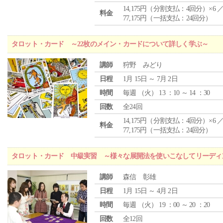
14,175円（分割支払：4回分）×6 
料金
77,175円（一括支払：24回分）
タロット・カード ～22枚のメイン・カードについて詳しく学ぶ～
講師
狩野 みどり
日程
1月 15日 ～ 7月 2日
時間
毎週 （
火
） 13 ：10 ～ 14 ：30
回数
全24回
14,175円（分割支払：4回分）×6 
料金
77,175円（一括支払：24回分）
タロット・カード 中級実習 ～様々な展開法を使いこなしてリーディ
講師
森信 彰雄
日程
1月 15日 ～ 4月 2日
時間
毎週 （
火
） 19 ：00 ～ 20 ：20
回数
全12回