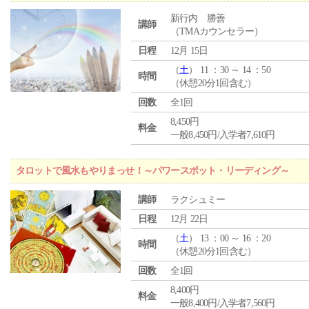
新行内 勝善
講師
（TMAカウンセラー）
日程
12月 15日
（
土
） 11 ：30 ～ 14 ：50
時間
（休憩20分1回含む）
回数
全1回
8,450円
料金
一般8,450円/入学者7,610円
タロットで風水もやりまっせ！～パワースポット・リーディング～
講師
ラクシュミー
日程
12月 22日
（
土
） 13 ：00 ～ 16 ：20
時間
（休憩20分1回含む）
回数
全1回
8,400円
料金
一般8,400円/入学者7,560円