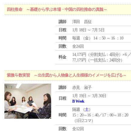
四柱推命 ～基礎から学ぶ本場・中国の四柱推命の真髄～
講師
澤田 昌征
日程
1月 18日 ～ 7月 5日
時間
毎週 （
金
） 14 ：50 ～ 16 ：10
回数
全24回
14,175円（分割支払：4回分）×6 
料金
77,175円（一括支払：24回分）
紫微斗数実習 ～出生図から人物像と人生模様のイメージを広げる～
講師
赤見 淑子
1月 19日 ～ 3月 30日
日程
B Week
隔週 （
土
）
時間
15：20～16：40／17：00～18：20
（1日2コマ）
回数
全12回