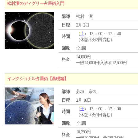
松村潔のディグリー占星術入門
講師
松村 潔
日程
2月 2日
（
土
） 12 ：00 ～ 17 ：40
時間
（休憩20分2回含む）
回数
全1回
14,000円
料金
一般14,000円/入学者12,600円
イレクショナル占星術【基礎編】
講師
芳垣 宗久
日程
2月 16日
（
土
） 13 ：00 ～ 17 ：00
時間
（休憩20分1回含む）
回数
全1回
10,290円
料金
一般10,290円 会員9,240円