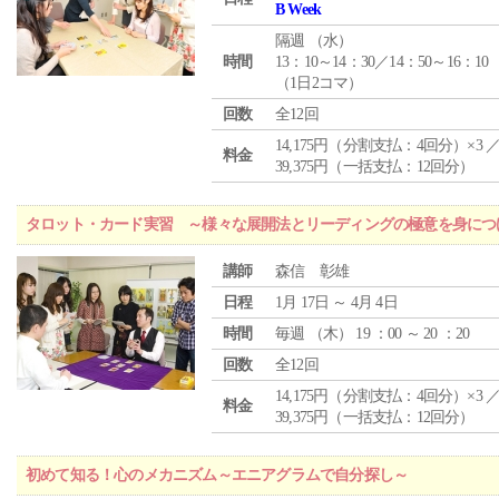
B Week
隔週 （
水
）
時間
13：10～14：30／14：50～16：10
（1日2コマ）
回数
全12回
14,175円（分割支払：4回分）×3 
料金
39,375円（一括支払：12回分）
タロット・カード実習 ～様々な展開法とリーディングの極意を身につ
講師
森信 彰雄
日程
1月 17日 ～ 4月 4日
時間
毎週 （
木
） 19 ：00 ～ 20 ：20
回数
全12回
14,175円（分割支払：4回分）×3 
料金
39,375円（一括支払：12回分）
初めて知る！心のメカニズム～エニアグラムで自分探し～