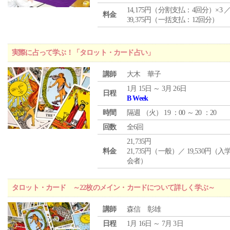
14,175円（分割支払：4回分）×3 
料金
39,375円（一括支払：12回分）
実際に占って学ぶ！「タロット・カード占い」
講師
大木 華子
1月 15日 ～ 3月 26日
日程
B Week
時間
隔週 （
火
） 19 ：00 ～ 20 ：20
回数
全6回
21,735円
料金
21,735円（一般）／ 19,530円（
会者）
タロット・カード ～22枚のメイン・カードについて詳しく学ぶ～
講師
森信 彰雄
日程
1月 16日 ～ 7月 3日