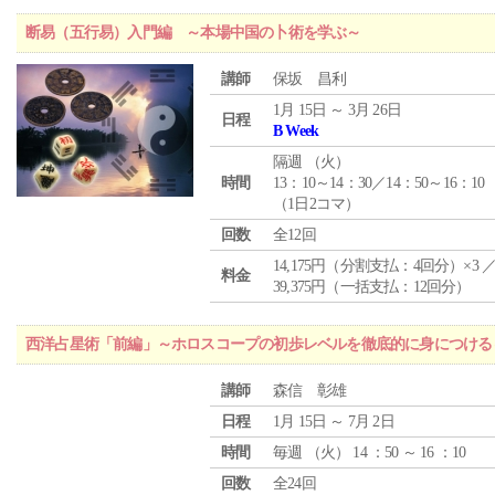
断易（五行易）入門編 ～本場中国の卜術を学ぶ～
講師
保坂 昌利
1月 15日 ～ 3月 26日
日程
B Week
隔週 （
火
）
時間
13：10～14：30／14：50～16：10
（1日2コマ）
回数
全12回
14,175円（分割支払：4回分）×3 
料金
39,375円（一括支払：12回分）
西洋占星術「前編」～ホロスコープの初歩レベルを徹底的に身につける
講師
森信 彰雄
日程
1月 15日 ～ 7月 2日
時間
毎週 （
火
） 14 ：50 ～ 16 ：10
回数
全24回