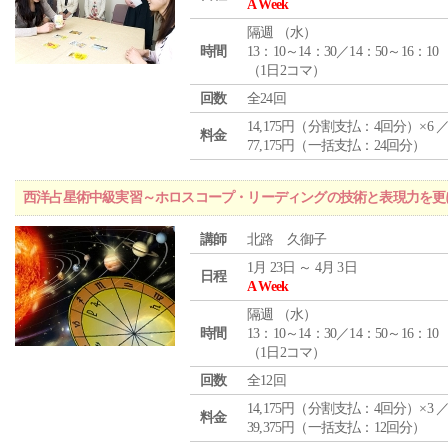
A Week
隔週 （
水
）
時間
13：10～14：30／14：50～16：10
（1日2コマ）
回数
全24回
14,175円（分割支払：4回分）×6 
料金
77,175円（一括支払：24回分）
西洋占星術中級実習～ホロスコープ・リーディングの技術と表現力を更
講師
北路 久御子
1月 23日 ～ 4月 3日
日程
A Week
隔週 （
水
）
時間
13：10～14：30／14：50～16：10
（1日2コマ）
回数
全12回
14,175円（分割支払：4回分）×3 
料金
39,375円（一括支払：12回分）