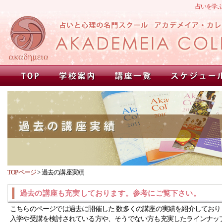
占いを学
TOPページ
>
過去の講座実績
過去の講座も充実しております。参考にご覧下さい。
こちらのページでは過去に開催した 数多くの講座の実績を紹介しており
入学や受講を検討されている方や、そうでない方も充実したラインナッ