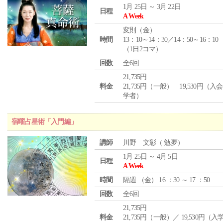
1月 25日 ～ 3月 22日
日程
A Week
変則（金）
時間
13：10～14：30／14：50～16：10
（1日2コマ）
回数
全6回
21,735円
料金
21,735円（一般） 19,530円（入
学者）
宿曜占星術「入門編」
講師
川野 文彰（ 勉夢）
1月 25日 ～ 4月 5日
日程
A Week
時間
隔週 （
金
） 16 ：30 ～ 17 ：50
回数
全6回
21,735円
料金
21,735円（一般）／ 19,530円（