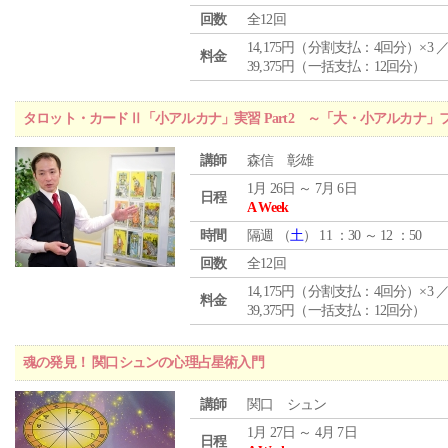
回数
全12回
14,175円（分割支払：4回分）×3 
料金
39,375円（一括支払：12回分）
タロット・カードⅡ「小アルカナ」実習 Part2 ～「大・小アルカナ
講師
森信 彰雄
1月 26日 ～ 7月 6日
日程
A Week
時間
隔週 （
土
） 11 ：30 ～ 12 ：50
回数
全12回
14,175円（分割支払：4回分）×3 
料金
39,375円（一括支払：12回分）
魂の発見！ 関口シュンの心理占星術入門
講師
関口 シュン
1月 27日 ～ 4月 7日
日程