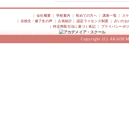
｜
会社概要
｜
学校案内
｜
初めての方へ
｜
講座一覧
｜
ス
｜
在校生・修了生の声
｜
占術紹介
｜
認定ライセンス制度
｜
占いのお
｜
特定商取引法に基づく表記
｜
プライバシーポ
Copyright (C) AKADEM