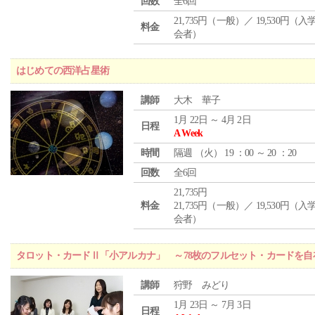
回数
全6回
21,735円（一般）／ 19,530円（
料金
会者）
はじめての西洋占星術
講師
大木 華子
1月 22日 ～ 4月 2日
日程
A Week
時間
隔週 （
火
） 19 ：00 ～ 20 ：20
回数
全6回
21,735円
料金
21,735円（一般）／ 19,530円（
会者）
タロット・カードⅡ「小アルカナ」 ～78枚のフルセット・カードを自
講師
狩野 みどり
1月 23日 ～ 7月 3日
日程