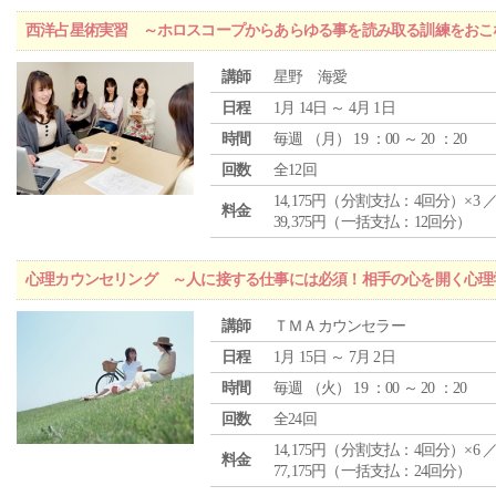
西洋占星術実習 ～ホロスコープからあらゆる事を読み取る訓練をおこ
講師
星野 海愛
日程
1月 14日 ～ 4月 1日
時間
毎週 （
月
） 19 ：00 ～ 20 ：20
回数
全12回
14,175円（分割支払：4回分）×3 
料金
39,375円（一括支払：12回分）
心理カウンセリング ～人に接する仕事には必須！相手の心を開く心理
講師
ＴＭＡカウンセラー
日程
1月 15日 ～ 7月 2日
時間
毎週 （
火
） 19 ：00 ～ 20 ：20
回数
全24回
14,175円（分割支払：4回分）×6 
料金
77,175円（一括支払：24回分）