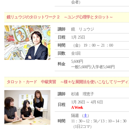
会者）
鏡リュウジのタロットワーク２ ～ユング心理学とタロット～
講師
鏡 リュウジ
日程
1月 25日
時間
（
金
） 19 ：00 ～ 21 ：00
回数
全1回
5,600円
料金
一般5,600円/入学者5,040円
タロット・カード 中級実習 ～様々な展開法を使いこなしてリーディ
講師
杉浦 理恵子
1月 26日 ～ 4月 6日
日程
A Week
隔週 （
土
）
時間
11：30～12：50／13：10～14：30
（1日2コマ）