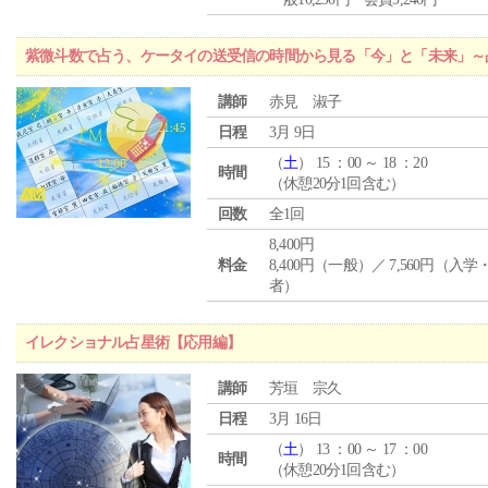
紫微斗数で占う、ケータイの送受信の時間から見る「今」と「未来」～
講師
赤見 淑子
日程
3月 9日
（
土
） 15 ：00 ～ 18 ：20
時間
（休憩20分1回含む）
回数
全1回
8,400円
料金
8,400円（一般）／ 7,560円（入
者）
イレクショナル占星術【応用編】
講師
芳垣 宗久
日程
3月 16日
（
土
） 13 ：00 ～ 17 ：00
時間
（休憩20分1回含む）