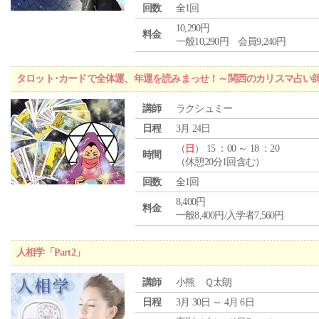
回数
全1回
10,290円
料金
一般10,290円 会員9,240円
タロット･カードで全体運、年運を読みまっせ！～関西のカリスマ占い
講師
ラクシュミー
日程
3月 24日
（
日
） 15 ：00 ～ 18 ：20
時間
（休憩20分1回含む）
回数
全1回
8,400円
料金
一般8,400円/入学者7,560円
人相学「Part2」
講師
小熊 Ｑ太朗
日程
3月 30日 ～ 4月 6日