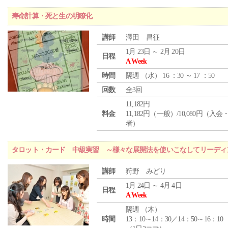
寿命計算・死と生の明瞭化
講師
澤田 昌征
1月 23日 ～ 2月 20日
日程
A Week
時間
隔週 （
水
） 16 ：30 ～ 17 ：50
回数
全3回
11,182円
料金
11,182円（一般）/10,080円（入
者）
タロット・カード 中級実習 ～様々な展開法を使いこなしてリーディ
講師
狩野 みどり
1月 24日 ～ 4月 4日
日程
A Week
隔週 （
木
）
時間
13：10～14：30／14：50～16：10