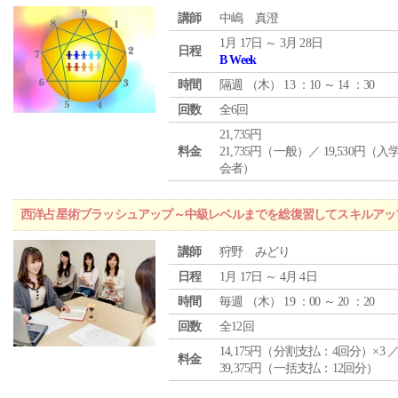
講師
中嶋 真澄
1月 17日 ～ 3月 28日
日程
B Week
時間
隔週 （
木
） 13 ：10 ～ 14 ：30
回数
全6回
21,735円
料金
21,735円（一般）／ 19,530円（
会者）
西洋占星術ブラッシュアップ～中級レベルまでを総復習してスキルアッ
講師
狩野 みどり
日程
1月 17日 ～ 4月 4日
時間
毎週 （
木
） 19 ：00 ～ 20 ：20
回数
全12回
14,175円（分割支払：4回分）×3 
料金
39,375円（一括支払：12回分）