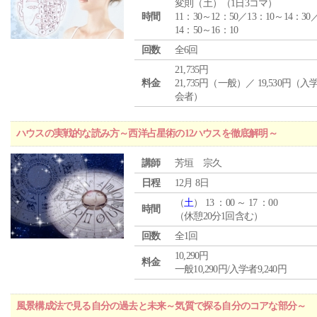
変則（土）（1日3コマ）
時間
11：30～12：50／13：10～14：30
14：50～16：10
回数
全6回
21,735円
料金
21,735円（一般）／ 19,530円（
会者）
ハウスの実戦的な読み方～西洋占星術の12ハウスを徹底解明～
講師
芳垣 宗久
日程
12月 8日
（
土
） 13 ：00 ～ 17 ：00
時間
（休憩20分1回含む）
回数
全1回
10,290円
料金
一般10,290円/入学者9,240円
風景構成法で見る自分の過去と未来～気質で探る自分のコアな部分～