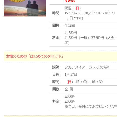
A Week
隔週 （
日
）
時間
15：20～16：40／17：00～18：20
（1日2コマ）
回数
全12回
41,580円
料金
41,580円（一般）/37,800円（入
者）
女性のための「はじめてのタロット」
講師
アカデメイア・カレッジ講師
日程
1月 27日
時間
（
日
） 15 ：00 ～ 16 ：30
回数
全1回
2,000円
料金
2,000円
※当日、受付にてお支払いくださ