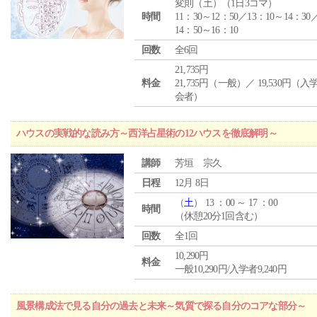
変則（土）（1日3コマ）
時間
11：30～12：50／13：10～14：30
14：50～16：10
回数
全6回
21,735円
料金
21,735円（一般）／ 19,530円（
会者）
ハウスの実戦的な読み方～西洋占星術の12ハウスを徹底解明～
講師
芳垣 宗久
日程
12月 8日
（
土
） 13 ：00 ～ 17 ：00
時間
（休憩20分1回含む）
回数
全1回
10,290円
料金
一般10,290円/入学者9,240円
風景構成法で見る自分の過去と未来～気質で探る自分のコアな部分～