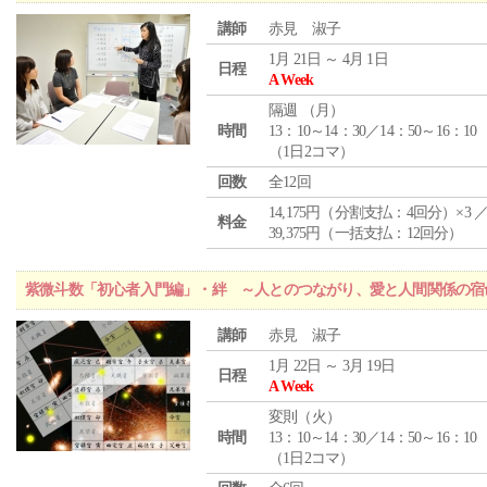
講師
赤見 淑子
1月 21日 ～ 4月 1日
日程
A Week
隔週 （
月
）
時間
13：10～14：30／14：50～16：10
（1日2コマ）
回数
全12回
14,175円（分割支払：4回分）×3 
料金
39,375円（一括支払：12回分）
紫微斗数「初心者入門編」・絆 ～人とのつながり、愛と人間関係の宿
講師
赤見 淑子
1月 22日 ～ 3月 19日
日程
A Week
変則（火）
時間
13：10～14：30／14：50～16：10
（1日2コマ）