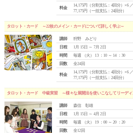
14,175円（分割支払：4回分）×6 
料金
77,175円（一括支払：24回分）
タロット・カード ～22枚のメイン・カードについて詳しく学ぶ～
講師
狩野 みどり
日程
1月 15日 ～ 7月 2日
時間
毎週 （
火
） 13 ：10 ～ 14 ：30
回数
全24回
14,175円（分割支払：4回分）×6 
料金
77,175円（一括支払：24回分）
タロット・カード 中級実習 ～様々な展開法を使いこなしてリーディ
講師
森信 彰雄
日程
1月 15日 ～ 4月 2日
時間
毎週 （
火
） 19 ：00 ～ 20 ：20
回数
全12回