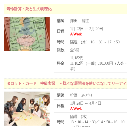
寿命計算・死と生の明瞭化
講師
澤田 昌征
1月 23日 ～ 2月 20日
日程
A Week
時間
隔週 （
水
） 16 ：30 ～ 17 ：50
回数
全3回
11,182円
料金
11,182円（一般）/10,080円（入
者）
タロット・カード 中級実習 ～様々な展開法を使いこなしてリーディ
講師
狩野 みどり
1月 24日 ～ 4月 4日
日程
A Week
隔週 （
木
）
時間
13：10～14：30／14：50～16：10