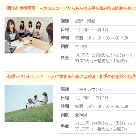
西洋占星術実習 ～ホロスコープからあらゆる事を読み取る訓練をおこ
講師
星野 海愛
日程
1月 14日 ～ 4月 1日
時間
毎週 （
月
） 19 ：00 ～ 20 ：20
回数
全12回
14,175円（分割支払：4回分）×3 
料金
39,375円（一括支払：12回分）
心理カウンセリング ～人に接する仕事には必須！相手の心を開く心理
講師
ＴＭＡカウンセラー
日程
1月 15日 ～ 7月 2日
時間
毎週 （
火
） 19 ：00 ～ 20 ：20
回数
全24回
14,175円（分割支払：4回分）×6 
料金
77,175円（一括支払：24回分）