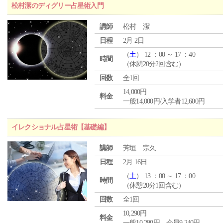
松村潔のディグリー占星術入門
講師
松村 潔
日程
2月 2日
（
土
） 12 ：00 ～ 17 ：40
時間
（休憩20分2回含む）
回数
全1回
14,000円
料金
一般14,000円/入学者12,600円
イレクショナル占星術【基礎編】
講師
芳垣 宗久
日程
2月 16日
（
土
） 13 ：00 ～ 17 ：00
時間
（休憩20分1回含む）
回数
全1回
10,290円
料金
一般10,290円 会員9,240円