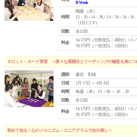
B Week
隔週 （
水
）
時間
13：10～14：30／14：50～16：10
（1日2コマ）
回数
全12回
14,175円（分割支払：4回分）×3 
料金
39,375円（一括支払：12回分）
タロット・カード実習 ～様々な展開法とリーディングの極意を身につ
講師
森信 彰雄
日程
1月 17日 ～ 4月 4日
時間
毎週 （
木
） 19 ：00 ～ 20 ：20
回数
全12回
14,175円（分割支払：4回分）×3 
料金
39,375円（一括支払：12回分）
初めて知る！心のメカニズム～エニアグラムで自分探し～