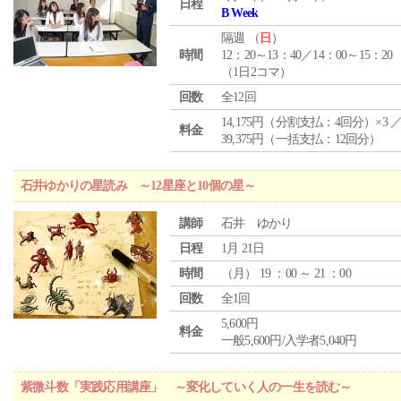
日程
B Week
隔週 （
日
）
時間
12：20～13：40／14：00～15：20
（1日2コマ）
回数
全12回
14,175円（分割支払：4回分）×3 
料金
39,375円（一括支払：12回分）
石井ゆかりの星読み ～12星座と10個の星～
講師
石井 ゆかり
日程
1月 21日
時間
（
月
） 19 ：00 ～ 21 ：00
回数
全1回
5,600円
料金
一般5,600円/入学者5,040円
紫微斗数「実践応用講座」 ～変化していく人の一生を読む～