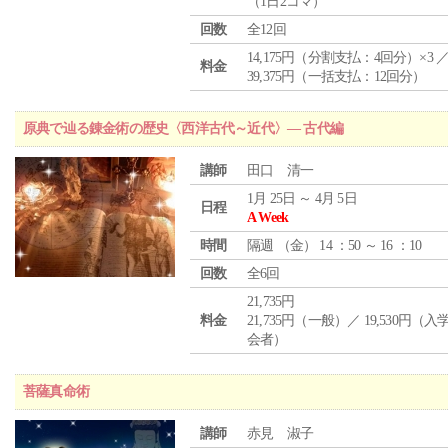
（1日2コマ）
回数
全12回
14,175円（分割支払：4回分）×3 
料金
39,375円（一括支払：12回分）
原典で辿る錬金術の歴史〈西洋古代～近代〉― 古代編
講師
田口 清一
1月 25日 ～ 4月 5日
日程
A Week
時間
隔週 （
金
） 14 ：50 ～ 16 ：10
回数
全6回
21,735円
料金
21,735円（一般）／ 19,530円（
会者）
菩薩真命術
講師
赤見 淑子