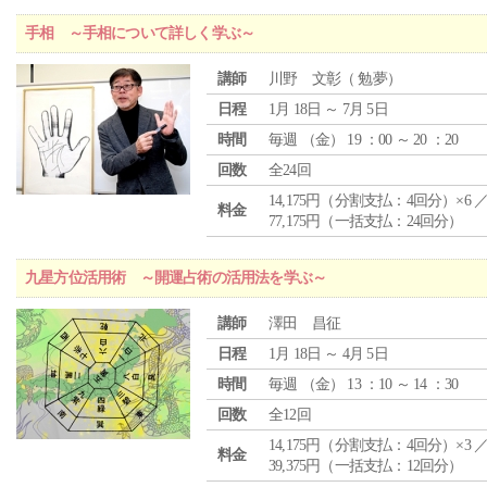
手相 ～手相について詳しく学ぶ～
講師
川野 文彰（ 勉夢）
日程
1月 18日 ～ 7月 5日
時間
毎週 （
金
） 19 ：00 ～ 20 ：20
回数
全24回
14,175円（分割支払：4回分）×6 
料金
77,175円（一括支払：24回分）
九星方位活用術 ～開運占術の活用法を学ぶ～
講師
澤田 昌征
日程
1月 18日 ～ 4月 5日
時間
毎週 （
金
） 13 ：10 ～ 14 ：30
回数
全12回
14,175円（分割支払：4回分）×3 
料金
39,375円（一括支払：12回分）