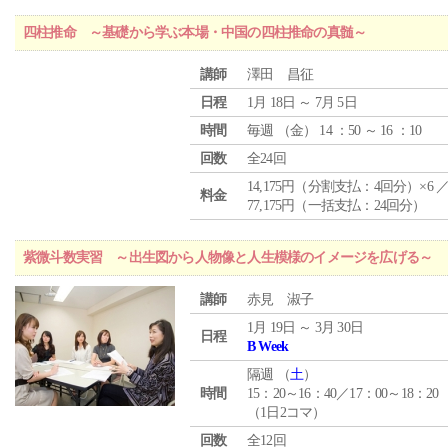
四柱推命 ～基礎から学ぶ本場・中国の四柱推命の真髄～
講師
澤田 昌征
日程
1月 18日 ～ 7月 5日
時間
毎週 （
金
） 14 ：50 ～ 16 ：10
回数
全24回
14,175円（分割支払：4回分）×6 
料金
77,175円（一括支払：24回分）
紫微斗数実習 ～出生図から人物像と人生模様のイメージを広げる～
講師
赤見 淑子
1月 19日 ～ 3月 30日
日程
B Week
隔週 （
土
）
時間
15：20～16：40／17：00～18：20
（1日2コマ）
回数
全12回