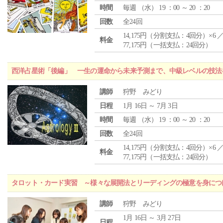
時間
毎週 （
水
） 19 ：00 ～ 20 ：20
回数
全24回
14,175円（分割支払：4回分）×6 
料金
77,175円（一括支払：24回分）
西洋占星術「後編」 一生の運命から未来予測まで、中級レベルの技法
講師
狩野 みどり
日程
1月 16日 ～ 7月 3日
時間
毎週 （
水
） 19 ：00 ～ 20 ：20
回数
全24回
14,175円（分割支払：4回分）×6 
料金
77,175円（一括支払：24回分）
タロット・カード実習 ～様々な展開法とリーディングの極意を身につ
講師
狩野 みどり
1月 16日 ～ 3月 27日
日程