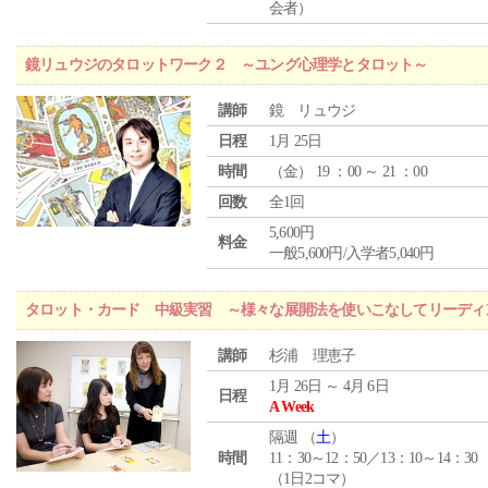
会者）
鏡リュウジのタロットワーク２ ～ユング心理学とタロット～
講師
鏡 リュウジ
日程
1月 25日
時間
（
金
） 19 ：00 ～ 21 ：00
回数
全1回
5,600円
料金
一般5,600円/入学者5,040円
タロット・カード 中級実習 ～様々な展開法を使いこなしてリーディ
講師
杉浦 理恵子
1月 26日 ～ 4月 6日
日程
A Week
隔週 （
土
）
時間
11：30～12：50／13：10～14：30
（1日2コマ）