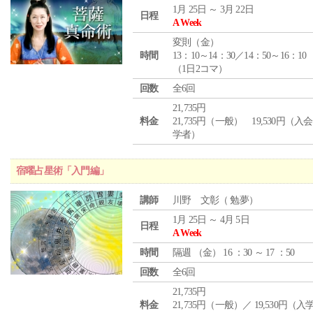
1月 25日 ～ 3月 22日
日程
A Week
変則（金）
時間
13：10～14：30／14：50～16：10
（1日2コマ）
回数
全6回
21,735円
料金
21,735円（一般） 19,530円（入
学者）
宿曜占星術「入門編」
講師
川野 文彰（ 勉夢）
1月 25日 ～ 4月 5日
日程
A Week
時間
隔週 （
金
） 16 ：30 ～ 17 ：50
回数
全6回
21,735円
料金
21,735円（一般）／ 19,530円（