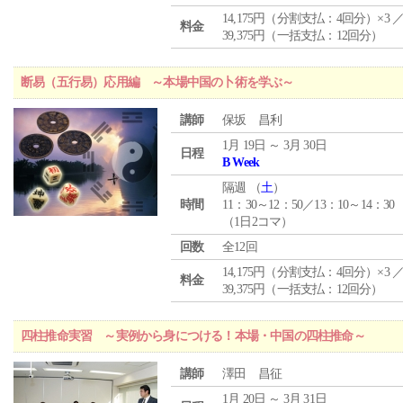
14,175円（分割支払：4回分）×3 
料金
39,375円（一括支払：12回分）
断易（五行易）応用編 ～本場中国の卜術を学ぶ～
講師
保坂 昌利
1月 19日 ～ 3月 30日
日程
B Week
隔週 （
土
）
時間
11：30～12：50／13：10～14：30
（1日2コマ）
回数
全12回
14,175円（分割支払：4回分）×3 
料金
39,375円（一括支払：12回分）
四柱推命実習 ～実例から身につける！本場・中国の四柱推命～
講師
澤田 昌征
1月 20日 ～ 3月 31日