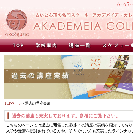
占いを学
TOPページ
>
過去の講座実績
過去の講座も充実しております。参考にご覧下さい。
こちらのページでは過去に開催した 数多くの講座の実績を紹介しており
入学や受講を検討されている方や、そうでない方も充実したラインナッ