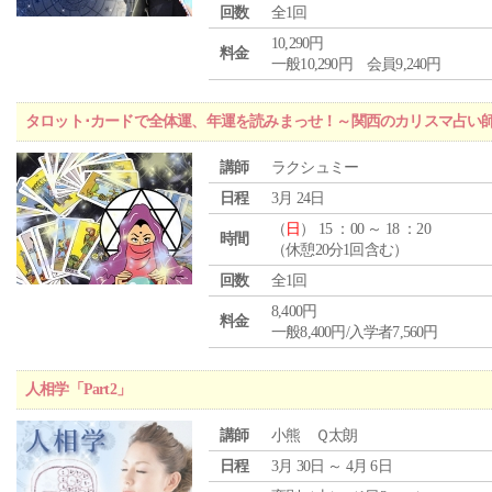
回数
全1回
10,290円
料金
一般10,290円 会員9,240円
タロット･カードで全体運、年運を読みまっせ！～関西のカリスマ占い
講師
ラクシュミー
日程
3月 24日
（
日
） 15 ：00 ～ 18 ：20
時間
（休憩20分1回含む）
回数
全1回
8,400円
料金
一般8,400円/入学者7,560円
人相学「Part2」
講師
小熊 Ｑ太朗
日程
3月 30日 ～ 4月 6日