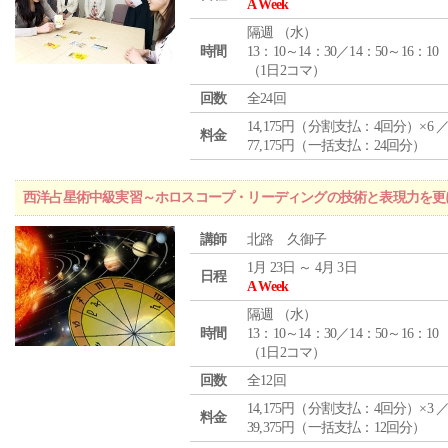
A Week
隔週 （
水
）
時間
13：10～14：30／14：50～16：10
（1日2コマ）
回数
全24回
14,175円（分割支払：4回分）×6 
料金
77,175円（一括支払：24回分）
西洋占星術中級実習～ホロスコープ・リーディングの技術と表現力を更
講師
北路 久御子
1月 23日 ～ 4月 3日
日程
A Week
隔週 （
水
）
時間
13：10～14：30／14：50～16：10
（1日2コマ）
回数
全12回
14,175円（分割支払：4回分）×3 
料金
39,375円（一括支払：12回分）