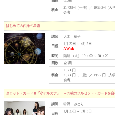
回数
全6回
21,735円（一般）／ 19,530円（
料金
会者）
はじめての西洋占星術
講師
大木 華子
1月 22日 ～ 4月 2日
日程
A Week
時間
隔週 （
火
） 19 ：00 ～ 20 ：20
回数
全6回
21,735円
料金
21,735円（一般）／ 19,530円（
会者）
タロット・カードⅡ「小アルカナ」 ～78枚のフルセット・カードを自
講師
狩野 みどり
1月 23日 ～ 7月 3日
日程