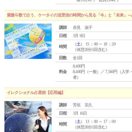
紫微斗数で占う、ケータイの送受信の時間から見る「今」と「未来」～
講師
赤見 淑子
日程
3月 9日
（
土
） 15 ：00 ～ 18 ：20
時間
（休憩20分1回含む）
回数
全1回
8,400円
料金
8,400円（一般）／ 7,560円（入
者）
イレクショナル占星術【応用編】
講師
芳垣 宗久
日程
3月 16日
（
土
） 13 ：00 ～ 17 ：00
時間
（休憩20分1回含む）