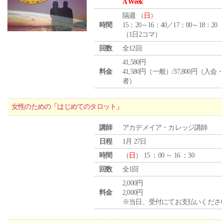
A Week
隔週 （
日
）
時間
15：20～16：40／17：00～18：20
（1日2コマ）
回数
全12回
41,580円
料金
41,580円（一般）/37,800円（入
者）
女性のための「はじめてのタロット」
講師
アカデメイア・カレッジ講師
日程
1月 27日
時間
（
日
） 15 ：00 ～ 16 ：30
回数
全1回
2,000円
料金
2,000円
※当日、受付にてお支払いくださ