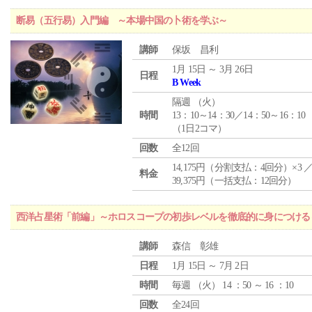
断易（五行易）入門編 ～本場中国の卜術を学ぶ～
講師
保坂 昌利
1月 15日 ～ 3月 26日
日程
B Week
隔週 （
火
）
時間
13：10～14：30／14：50～16：10
（1日2コマ）
回数
全12回
14,175円（分割支払：4回分）×3 
料金
39,375円（一括支払：12回分）
西洋占星術「前編」～ホロスコープの初歩レベルを徹底的に身につける
講師
森信 彰雄
日程
1月 15日 ～ 7月 2日
時間
毎週 （
火
） 14 ：50 ～ 16 ：10
回数
全24回