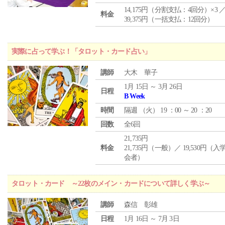
14,175円（分割支払：4回分）×3 
料金
39,375円（一括支払：12回分）
実際に占って学ぶ！「タロット・カード占い」
講師
大木 華子
1月 15日 ～ 3月 26日
日程
B Week
時間
隔週 （
火
） 19 ：00 ～ 20 ：20
回数
全6回
21,735円
料金
21,735円（一般）／ 19,530円（
会者）
タロット・カード ～22枚のメイン・カードについて詳しく学ぶ～
講師
森信 彰雄
日程
1月 16日 ～ 7月 3日