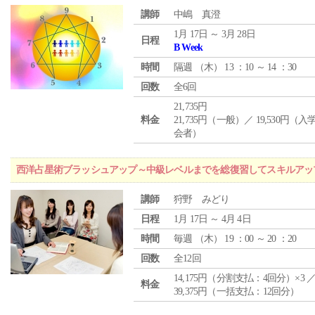
講師
中嶋 真澄
1月 17日 ～ 3月 28日
日程
B Week
時間
隔週 （
木
） 13 ：10 ～ 14 ：30
回数
全6回
21,735円
料金
21,735円（一般）／ 19,530円（
会者）
西洋占星術ブラッシュアップ～中級レベルまでを総復習してスキルアッ
講師
狩野 みどり
日程
1月 17日 ～ 4月 4日
時間
毎週 （
木
） 19 ：00 ～ 20 ：20
回数
全12回
14,175円（分割支払：4回分）×3 
料金
39,375円（一括支払：12回分）