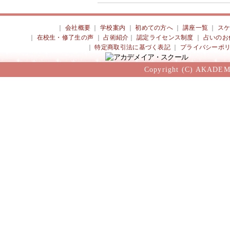
｜
会社概要
｜
学校案内
｜
初めての方へ
｜
講座一覧
｜
ス
｜
在校生・修了生の声
｜
占術紹介
｜
認定ライセンス制度
｜
占いのお
｜
特定商取引法に基づく表記
｜
プライバシーポ
Copyright (C) AKADEM