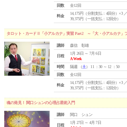
回数
全12回
14,175円（分割支払：4回分）×3 
料金
39,375円（一括支払：12回分）
タロット・カードⅡ「小アルカナ」実習 Part2 ～「大・小アルカナ
講師
森信 彰雄
1月 26日 ～ 7月 6日
日程
A Week
時間
隔週 （
土
） 11 ：30 ～ 12 ：50
回数
全12回
14,175円（分割支払：4回分）×3 
料金
39,375円（一括支払：12回分）
魂の発見！ 関口シュンの心理占星術入門
講師
関口 シュン
1月 27日 ～ 4月 7日
日程