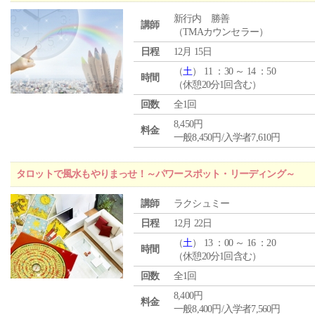
新行内 勝善
講師
（TMAカウンセラー）
日程
12月 15日
（
土
） 11 ：30 ～ 14 ：50
時間
（休憩20分1回含む）
回数
全1回
8,450円
料金
一般8,450円/入学者7,610円
タロットで風水もやりまっせ！～パワースポット・リーディング～
講師
ラクシュミー
日程
12月 22日
（
土
） 13 ：00 ～ 16 ：20
時間
（休憩20分1回含む）
回数
全1回
8,400円
料金
一般8,400円/入学者7,560円