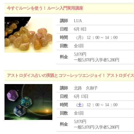
今すぐルーンを使う！ ルーン入門実用講座
講師
LUA
日程
6月 8日
時間
（
月
） 12 ：00 ～ 14 ：00
回数
全1回
5,870円
料金
一般5,870円/入学者5,280円
アストロダイス占いの実践とコツ～レッツエンジョイ！ アストロダイ
講師
北路 久御子
日程
6月 13日
時間
（
土
） 12 ：00 ～ 14 ：00
回数
全1回
5,870円
料金
一般5,870円/入学者5,280円