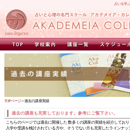
占いを学
TOPページ
>
過去の講座実績
過去の講座も充実しております。参考にご覧下さい。
こちらのページでは過去に開催した 数多くの講座の実績を紹介しており
入学や受講を検討されている方や、そうでない方も充実したラインナッ