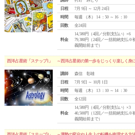
講師
狩野 みどり
日程
7月 9日 ～ 12月 24日
時間
毎週 （
木
） 14 ：50 ～ 16 ：10
回数
全24回
14,580円（4回／分割支払い）×6
料金
79,380円（24回／一括前納支払※
義開始前まで）
西洋占星術「ステップ1」 ～西洋占星術の第一歩をじっくり楽しく身
講師
森信 彰雄
日程
7月 9日 ～ 10月 1日
時間
毎週 （
木
） 13 ：10 ～ 14 ：30
回数
全12回
14,580円（4回／分割支払い）×3
料金
40,500円（12回／一括前納支払※
義開始前まで）
西洋占星術「ステップ4」 ～運勢の変化や人生上の転機を推理する方