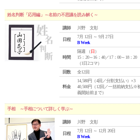
姓名判断「応用編」～名前の不思議を読み解く～
講師
川野 文彰
7月 12日 ～ 9月 27日
日程
B Week
隔週 （
日
）
時間
15：20～16：40／17：00～18：20
（1日2コマ）
回数
全12回
14,580円（4回／分割支払い）×3
料金
40,500円（12回／一括前納支払※
義開始前まで）
手相 ～手相について詳しく学ぶ～
講師
川野 文彰
7月 12日 ～ 12月 20日
日程
B Week