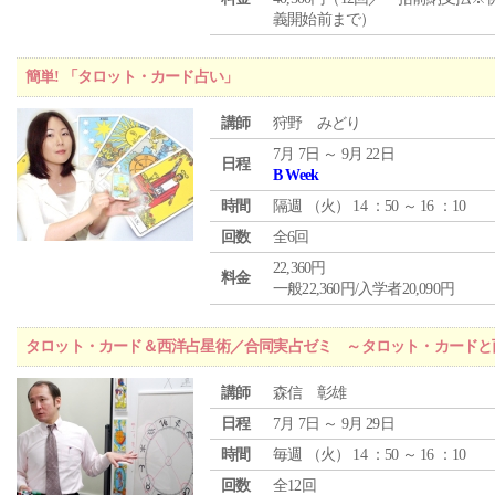
義開始前まで）
簡単! 「タロット・カード占い」
講師
狩野 みどり
7月 7日 ～ 9月 22日
日程
B Week
時間
隔週 （
火
） 14 ：50 ～ 16 ：10
回数
全6回
22,360円
料金
一般22,360円/入学者20,090円
タロット・カード＆西洋占星術／合同実占ゼミ ～タロット・カードと
講師
森信 彰雄
日程
7月 7日 ～ 9月 29日
時間
毎週 （
火
） 14 ：50 ～ 16 ：10
回数
全12回