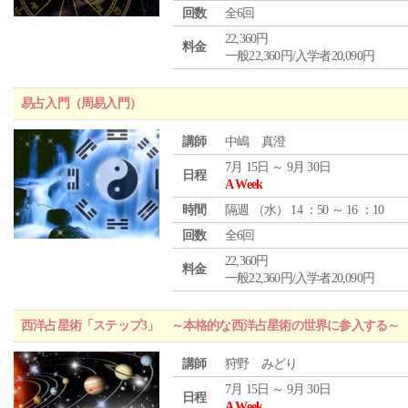
回数
全6回
22,360円
料金
一般22,360円/入学者20,090円
易占入門（周易入門）
講師
中嶋 真澄
7月 15日 ～ 9月 30日
日程
A Week
時間
隔週 （
水
） 14 ：50 ～ 16 ：10
回数
全6回
22,360円
料金
一般22,360円/入学者20,090円
西洋占星術「ステップ3」 ～本格的な西洋占星術の世界に参入する～
講師
狩野 みどり
7月 15日 ～ 9月 30日
日程
A Week