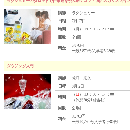
ラクシュミーのタロットで仕事運を読み解くコツ ～関西のカリスマ占い
講師
ラクシュミー
日程
7月 27日
時間
（
月
） 18 ：00 ～ 20 ：00
回数
全1回
5,870円
料金
一般5,870円/入学者5,280円
ダウジング入門
講師
芳垣 宗久
日程
8月 2日
（
日
） 13 ：00 ～ 17 ：00
時間
（休憩20分1回含む）
回数
全1回
10,760円
料金
一般10,760円/入学者9,680円