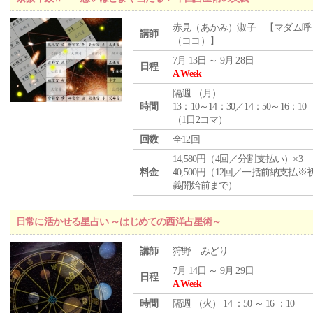
赤見（あかみ）淑子 【マダム呼
講師
（ココ）】
7月 13日 ～ 9月 28日
日程
A Week
隔週 （
月
）
時間
13：10～14：30／14：50～16：10
（1日2コマ）
回数
全12回
14,580円（4回／分割支払い）×3
料金
40,500円（12回／一括前納支払※
義開始前まで）
日常に活かせる星占い ～はじめての西洋占星術～
講師
狩野 みどり
7月 14日 ～ 9月 29日
日程
A Week
時間
隔週 （
火
） 14 ：50 ～ 16 ：10