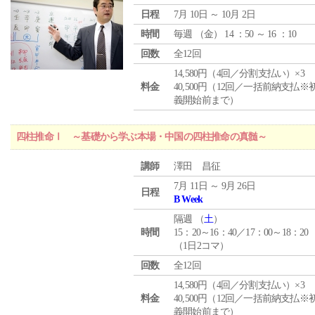
日程
7月 10日 ～ 10月 2日
時間
毎週 （
金
） 14 ：50 ～ 16 ：10
回数
全12回
14,580円（4回／分割支払い）×3
料金
40,500円（12回／一括前納支払※
義開始前まで）
四柱推命Ⅰ ～基礎から学ぶ本場・中国の四柱推命の真髄～
講師
澤田 昌征
7月 11日 ～ 9月 26日
日程
B Week
隔週 （
土
）
時間
15：20～16：40／17：00～18：20
（1日2コマ）
回数
全12回
14,580円（4回／分割支払い）×3
料金
40,500円（12回／一括前納支払※
義開始前まで）