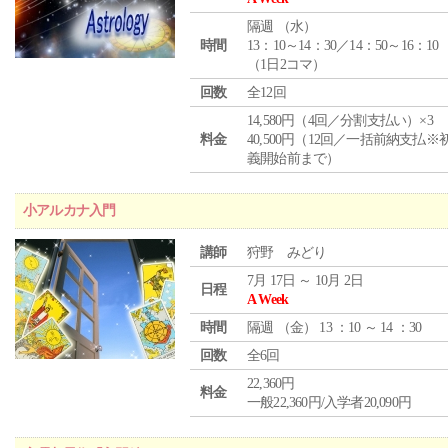
隔週 （
水
）
時間
13：10～14：30／14：50～16：10
（1日2コマ）
回数
全12回
14,580円（4回／分割支払い）×3
料金
40,500円（12回／一括前納支払※
義開始前まで）
小アルカナ入門
講師
狩野 みどり
7月 17日 ～ 10月 2日
日程
A Week
時間
隔週 （
金
） 13 ：10 ～ 14 ：30
回数
全6回
22,360円
料金
一般22,360円/入学者20,090円