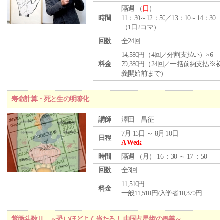
隔週 （
日
）
時間
11：30～12：50／13：10～14：30
（1日2コマ）
回数
全24回
14,580円（4回／分割支払い）×6
料金
79,380円（24回／一括前納支払※
義開始前まで）
寿命計算・死と生の明瞭化
講師
澤田 昌征
7月 13日 ～ 8月 10日
日程
A Week
時間
隔週 （
月
） 16 ：30 ～ 17 ：50
回数
全3回
11,510円
料金
一般11,510円/入学者10,370円
紫微斗数Ⅱ ～恐いほどよく当たる！ 中国占星術の奥義～