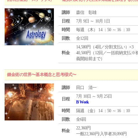
講師
森信 彰雄
日程
7月 9日 ～ 10月 1日
時間
毎週 （
木
） 14 ：50 ～ 16 ：10
回数
全12回
14,580円（4回／分割支払い）×3
料金
40,500円（12回／一括前納支払※
義開始前まで）
錬金術の世界〜基本概念と思考様式〜
講師
田口 清一
7月 10日 ～ 9月 25日
日程
B Week
時間
隔週 （
金
） 14 ：50 ～ 16 ：10
回数
全6回
22,360円
料金
一般22,360円/入学者20,090円