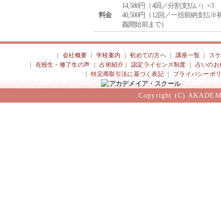
14,580円（4回／分割支払い）×3
料金
40,500円（12回／一括前納支払※
義開始前まで）
｜
会社概要
｜
学校案内
｜
初めての方へ
｜
講座一覧
｜
ス
｜
在校生・修了生の声
｜
占術紹介
｜
認定ライセンス制度
｜
占いのお
｜
特定商取引法に基づく表記
｜
プライバシーポ
Copyright (C) AKADEM