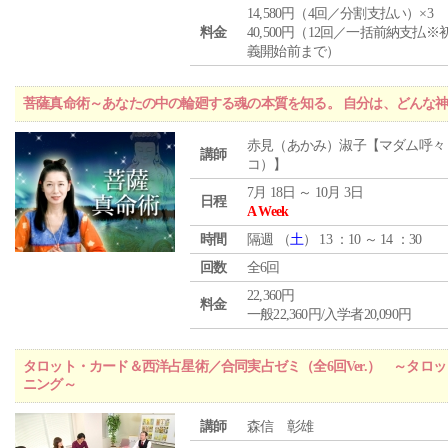
14,580円（4回／分割支払い）×3
料金
40,500円（12回／一括前納支払※
義開始前まで）
菩薩真命術～あなたの中の輪廻する魂の本質を知る。 自分は、どんな
赤見（あかみ）淑子【マダム呼々
講師
コ）】
7月 18日 ～ 10月 3日
日程
A Week
時間
隔週 （
土
） 13 ：10 ～ 14 ：30
回数
全6回
22,360円
料金
一般22,360円/入学者20,090円
タロット・カード＆西洋占星術／合同実占ゼミ（全6回Ver.） ～タ
ニング～
講師
森信 彰雄