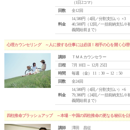
（1日2コマ）
回数
全12回
14,580円（4回／分割支払い）×3
料金
40,500円（12回／一括前納支払※
義開始前まで）
心理カウンセリング ～人に接する仕事には必須！相手の心を開く心理
講師
ＴＭＡカウンセラー
日程
7月 10日 ～ 12月 25日
時間
毎週 （
金
） 11 ：30 ～ 12 ：50
回数
全24回
14,580円（4回／分割支払い）×6
料金
79,380円（24回／一括前納支払※
義開始前まで）
四柱推命ブラッシュアップ ～本場・中国の四柱推命の更なる秘伝を公
講師
澤田 昌征