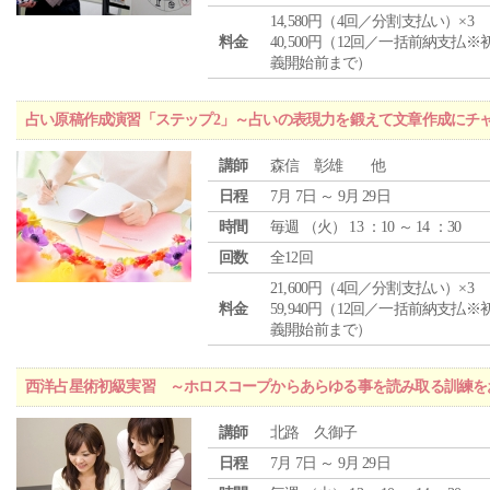
14,580円（4回／分割支払い）×3
料金
40,500円（12回／一括前納支払※
義開始前まで）
占い原稿作成演習「ステップ2」～占いの表現力を鍛えて文章作成にチ
講師
森信 彰雄 他
日程
7月 7日 ～ 9月 29日
時間
毎週 （
火
） 13 ：10 ～ 14 ：30
回数
全12回
21,600円（4回／分割支払い）×3
料金
59,940円（12回／一括前納支払※
義開始前まで）
西洋占星術初級実習 ～ホロスコープからあらゆる事を読み取る訓練を
講師
北路 久御子
日程
7月 7日 ～ 9月 29日