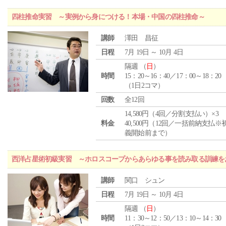
四柱推命実習 ～実例から身につける！本場・中国の四柱推命～
講師
澤田 昌征
日程
7月 19日 ～ 10月 4日
隔週 （
日
）
時間
15：20～16：40／17：00～18：20
（1日2コマ）
回数
全12回
14,580円（4回／分割支払い）×3
料金
40,500円（12回／一括前納支払※
義開始前まで）
西洋占星術初級実習 ～ホロスコープからあらゆる事を読み取る訓練を
講師
関口 シュン
日程
7月 19日 ～ 10月 4日
隔週 （
日
）
時間
11：30～12：50／13：10～14：30