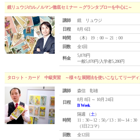
鏡リュウジのルノルマン徹底セミナー ～グランタブローを中心に～
講師
鏡 リュウジ
日程
8月 6日
時間
（
木
） 19 ：00 ～ 21 ：00
回数
全1回
5,870円
料金
一般5,870円/入学者5,280円
タロット・カード 中級実習 ～様々な展開法を使いこなしてリーディ
講師
森信 彰雄
8月 8日 ～ 10月 24日
日程
B Week
隔週 （
土
）
時間
11：30～12：50／13：10～14：30
（1日2コマ）
回数
全12回