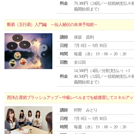
料金
79,380円（24回／一括前納支払※
義開始前まで）
断易（五行易）入門編 ～仙人秘伝の未来予知術～
講師
保坂 昌利
日程
7月 8日 ～ 9月 30日
時間
毎週 （
水
） 19 ：00 ～ 20 ：20
回数
全12回
14,580円（4回／分割支払い）×3
料金
40,500円（12回／一括前納支払※
義開始前まで）
西洋占星術ブラッシュアップ～中級レベルまでを総復習してスキルアッ
講師
狩野 みどり
日程
7月 8日 ～ 9月 30日
時間
毎週 （
水
） 19 ：00 ～ 20 ：20