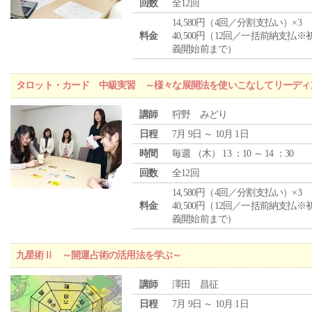
回数
全12回
14,580円（4回／分割支払い）×3
料金
40,500円（12回／一括前納支払※
義開始前まで）
タロット・カード 中級実習 ～様々な展開法を使いこなしてリーディ
講師
狩野 みどり
日程
7月 9日 ～ 10月 1日
時間
毎週 （
木
） 13 ：10 ～ 14 ：30
回数
全12回
14,580円（4回／分割支払い）×3
料金
40,500円（12回／一括前納支払※
義開始前まで）
九星術Ⅱ ～開運占術の活用法を学ぶ～
講師
澤田 昌征
日程
7月 9日 ～ 10月 1日