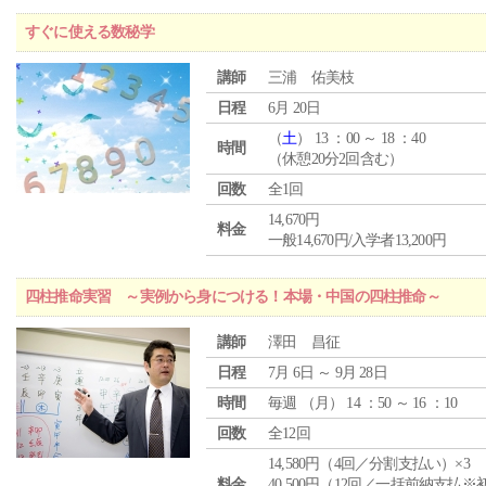
すぐに使える数秘学
講師
三浦 佑美枝
日程
6月 20日
（
土
） 13 ：00 ～ 18 ：40
時間
（休憩20分2回含む）
回数
全1回
14,670円
料金
一般14,670円/入学者13,200円
四柱推命実習 ～実例から身につける！本場・中国の四柱推命～
講師
澤田 昌征
日程
7月 6日 ～ 9月 28日
時間
毎週 （
月
） 14 ：50 ～ 16 ：10
回数
全12回
14,580円（4回／分割支払い）×3
料金
40,500円（12回／一括前納支払※