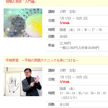
宿曜占星術「入門編」
講師
川野 文彰
7月 17日 ～ 10月 2日
日程
A Week
時間
隔週 （
金
） 16 ：30 ～ 17 ：50
回数
全6回
22,360円
料金
一般22,360円/入学者20,090円
手相実習 ～手相の実践テクニックを身につける～
講師
川野 文彰
7月 17日 ～ 10月 2日
日程
A Week
隔週 （
金
）
時間
13：10～14：30／14：50～16：10
（1日2コマ）
回数
全12回