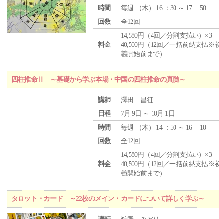
時間
毎週 （
木
） 16 ：30 ～ 17 ：50
回数
全12回
14,580円（4回／分割支払い）×3
料金
40,500円（12回／一括前納支払※
義開始前まで）
四柱推命Ⅱ ～基礎から学ぶ本場・中国の四柱推命の真髄～
講師
澤田 昌征
日程
7月 9日 ～ 10月 1日
時間
毎週 （
木
） 14 ：50 ～ 16 ：10
回数
全12回
14,580円（4回／分割支払い）×3
料金
40,500円（12回／一括前納支払※
義開始前まで）
タロット・カード ～22枚のメイン・カードについて詳しく学ぶ～