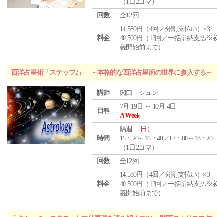
（1日2コマ）
回数
全12回
14,580円（4回／分割支払い）×3
料金
40,500円（12回／一括前納支払※
義開始前まで）
西洋占星術「ステップ2」 ～本格的な西洋占星術の世界に参入する～
講師
関口 シュン
7月 19日 ～ 10月 4日
日程
A Week
隔週 （
日
）
時間
15：20～16：40／17：00～18：20
（1日2コマ）
回数
全12回
14,580円（4回／分割支払い）×3
料金
40,500円（12回／一括前納支払※
義開始前まで）