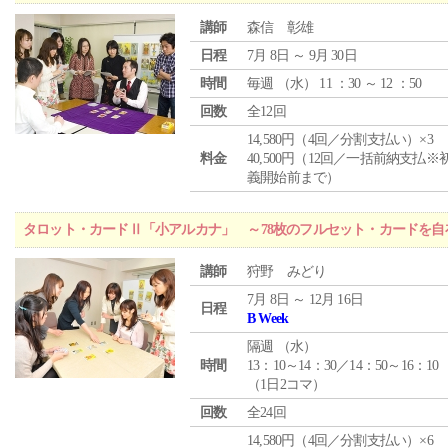
講師
森信 彰雄
日程
7月 8日 ～ 9月 30日
時間
毎週 （
水
） 11 ：30 ～ 12 ：50
回数
全12回
14,580円（4回／分割支払い）×3
料金
40,500円（12回／一括前納支払※
義開始前まで）
タロット・カードⅡ「小アルカナ」 ～78枚のフルセット・カードを自
講師
狩野 みどり
7月 8日 ～ 12月 16日
日程
B Week
隔週 （
水
）
時間
13：10～14：30／14：50～16：10
（1日2コマ）
回数
全24回
14,580円（4回／分割支払い）×6