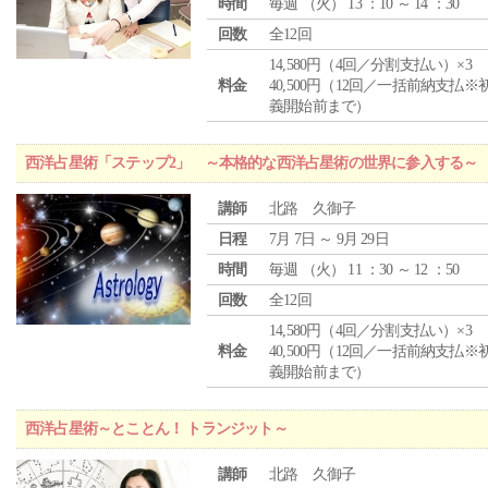
時間
毎週 （
火
） 13 ：10 ～ 14 ：30
回数
全12回
14,580円（4回／分割支払い）×3
料金
40,500円（12回／一括前納支払※
義開始前まで）
西洋占星術「ステップ2」 ～本格的な西洋占星術の世界に参入する～
講師
北路 久御子
日程
7月 7日 ～ 9月 29日
時間
毎週 （
火
） 11 ：30 ～ 12 ：50
回数
全12回
14,580円（4回／分割支払い）×3
料金
40,500円（12回／一括前納支払※
義開始前まで）
西洋占星術～とことん！ トランジット～
講師
北路 久御子