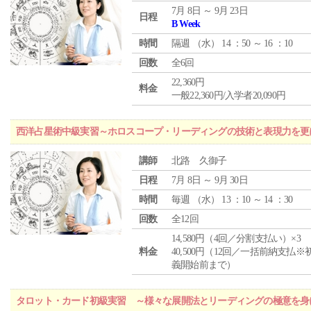
7月 8日 ～ 9月 23日
日程
B Week
時間
隔週 （
水
） 14 ：50 ～ 16 ：10
回数
全6回
22,360円
料金
一般22,360円/入学者20,090円
西洋占星術中級実習～ホロスコープ・リーディングの技術と表現力を更
講師
北路 久御子
日程
7月 8日 ～ 9月 30日
時間
毎週 （
水
） 13 ：10 ～ 14 ：30
回数
全12回
14,580円（4回／分割支払い）×3
料金
40,500円（12回／一括前納支払※
義開始前まで）
タロット・カード初級実習 ～様々な展開法とリーディングの極意を身