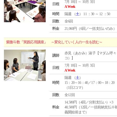
7月 18日 ～ 10月 3日
日程
A Week
時間
隔週 （
土
） 11 ：30 ～ 12 ：50
回数
全6回
料金
21,060円（6回／一括支払いのみ）
紫微斗数「実践応用講座」 ～変化していく人の一生を読む～
赤見（あかみ）淑子【マダム呼々
講師
コ）】
7月 18日 ～ 10月 3日
日程
A Week
隔週 （
土
）
時間
15：20～16：40／17：00～18：20
（1日2コマ）
回数
全12回
14,580円（4回／分割支払い）×3
料金
40,500円（12回／一括前納支払※
義開始前まで）