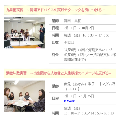
九星術実習 ～開運アドバイスの実践テクニックを身につける～
講師
澤田 昌征
日程
7月 10日 ～ 10月 2日
時間
毎週 （
金
） 16 ：30 ～ 17 ：50
回数
全12回
14,580円（4回／分割支払い）×3
料金
40,500円（12回／一括前納支払※
義開始前まで）
紫微斗数実習 ～出生図から人物像と人生模様のイメージを広げる～
赤見（あかみ）淑子 【マダム呼
講師
（ココ）】
7月 10日 ～ 9月 25日
日程
B Week
隔週 （
金
）
時間
13：10～14：30／14：50～16：10