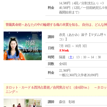
14,580円（4回／分割支払い）×3
料金
40,500円（12回／一括前納支払※
義開始前まで）
菩薩真命術～あなたの中の輪廻する魂の本質を知る。 自分は、どんな
赤見（あかみ）淑子【マダム呼々
講師
コ）】
7月 18日 ～ 10月 3日
日程
A Week
時間
隔週 （
土
） 13 ：10 ～ 14 ：30
回数
全6回
22,360円
料金
一般22,360円/入学者20,090円
タロット・カード＆西洋占星術／合同実占ゼミ（全6回Ver.） ～タ
ニング～
講師
森信 彰雄