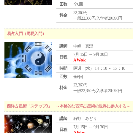
回数
全6回
22,360円
料金
一般22,360円/入学者20,090円
易占入門（周易入門）
講師
中嶋 真澄
7月 15日 ～ 9月 30日
日程
A Week
時間
隔週 （
水
） 14 ：50 ～ 16 ：10
回数
全6回
22,360円
料金
一般22,360円/入学者20,090円
西洋占星術「ステップ3」 ～本格的な西洋占星術の世界に参入する～
講師
狩野 みどり
7月 15日 ～ 9月 30日
日程
A Week