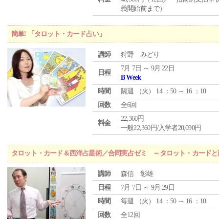
義開始前まで）
簡単! 「タロット・カード占い」
講師
狩野 みどり
7月 7日 ～ 9月 22日
日程
B Week
時間
隔週 （
火
） 14 ：50 ～ 16 ：10
回数
全6回
22,360円
料金
一般22,360円/入学者20,090円
タロット・カード＆西洋占星術／合同実占ゼミ ～タロット・カードと
講師
森信 彰雄
日程
7月 7日 ～ 9月 29日
時間
毎週 （
火
） 14 ：50 ～ 16 ：10
回数
全12回