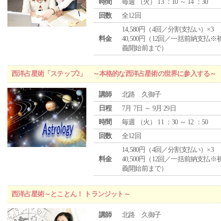
時間
毎週 （
火
） 13 ：10 ～ 14 ：30
回数
全12回
14,580円（4回／分割支払い）×3
料金
40,500円（12回／一括前納支払※
義開始前まで）
西洋占星術「ステップ2」 ～本格的な西洋占星術の世界に参入する～
講師
北路 久御子
日程
7月 7日 ～ 9月 29日
時間
毎週 （
火
） 11 ：30 ～ 12 ：50
回数
全12回
14,580円（4回／分割支払い）×3
料金
40,500円（12回／一括前納支払※
義開始前まで）
西洋占星術～とことん！ トランジット～
講師
北路 久御子