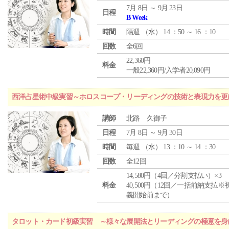
7月 8日 ～ 9月 23日
日程
B Week
時間
隔週 （
水
） 14 ：50 ～ 16 ：10
回数
全6回
22,360円
料金
一般22,360円/入学者20,090円
西洋占星術中級実習～ホロスコープ・リーディングの技術と表現力を更
講師
北路 久御子
日程
7月 8日 ～ 9月 30日
時間
毎週 （
水
） 13 ：10 ～ 14 ：30
回数
全12回
14,580円（4回／分割支払い）×3
料金
40,500円（12回／一括前納支払※
義開始前まで）
タロット・カード初級実習 ～様々な展開法とリーディングの極意を身