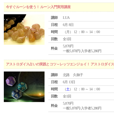
今すぐルーンを使う！ ルーン入門実用講座
講師
LUA
日程
6月 8日
時間
（
月
） 12 ：00 ～ 14 ：00
回数
全1回
5,870円
料金
一般5,870円/入学者5,280円
アストロダイス占いの実践とコツ～レッツエンジョイ！ アストロダイ
講師
北路 久御子
日程
6月 13日
時間
（
土
） 12 ：00 ～ 14 ：00
回数
全1回
5,870円
料金
一般5,870円/入学者5,280円