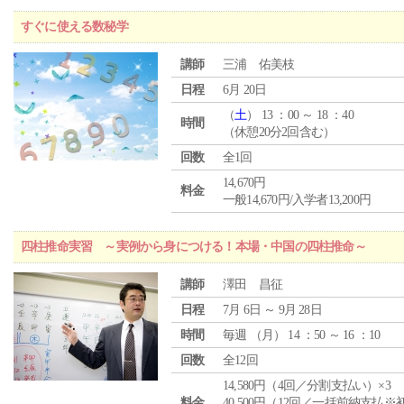
すぐに使える数秘学
講師
三浦 佑美枝
日程
6月 20日
（
土
） 13 ：00 ～ 18 ：40
時間
（休憩20分2回含む）
回数
全1回
14,670円
料金
一般14,670円/入学者13,200円
四柱推命実習 ～実例から身につける！本場・中国の四柱推命～
講師
澤田 昌征
日程
7月 6日 ～ 9月 28日
時間
毎週 （
月
） 14 ：50 ～ 16 ：10
回数
全12回
14,580円（4回／分割支払い）×3
料金
40,500円（12回／一括前納支払※