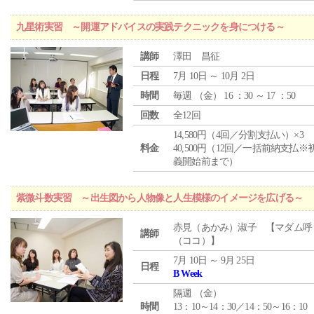
九星術実習 ～開運アドバイスの実践テクニックを身につける～
講師
澤田 昌征
日程
7月 10日 ～ 10月 2日
時間
毎週 （
金
） 16 ：30 ～ 17 ：50
回数
全12回
14,580円（4回／分割支払い）×3
料金
40,500円（12回／一括前納支払※
義開始前まで）
紫微斗数実習 ～出生図から人物像と人生模様のイメージを広げる～
赤見（あかみ）淑子 【マダム呼
講師
（ココ）】
7月 10日 ～ 9月 25日
日程
B Week
隔週 （
金
）
時間
13：10～14：30／14：50～16：10