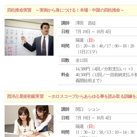
四柱推命実習 ～実例から身につける！本場・中国の四柱推命～
講師
澤田 昌征
日程
7月 19日 ～ 10月 4日
隔週 （
日
）
時間
15：20～16：40／17：00～18：20
（1日2コマ）
回数
全12回
14,580円（4回／分割支払い）×3
料金
40,500円（12回／一括前納支払※
義開始前まで）
西洋占星術初級実習 ～ホロスコープからあらゆる事を読み取る訓練を
講師
関口 シュン
日程
7月 19日 ～ 10月 4日
隔週 （
日
）
時間
11：30～12：50／13：10～14：30