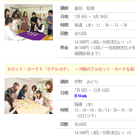
講師
森信 彰雄
日程
7月 8日 ～ 9月 30日
時間
毎週 （
水
） 11 ：30 ～ 12 ：50
回数
全12回
14,580円（4回／分割支払い）×3
料金
40,500円（12回／一括前納支払※
義開始前まで）
タロット・カードⅡ「小アルカナ」 ～78枚のフルセット・カードを自
講師
狩野 みどり
7月 8日 ～ 12月 16日
日程
B Week
隔週 （
水
）
時間
13：10～14：30／14：50～16：10
（1日2コマ）
回数
全24回
14,580円（4回／分割支払い）×6