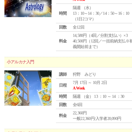
隔週 （
水
）
時間
13：10～14：30／14：50～16：10
（1日2コマ）
回数
全12回
14,580円（4回／分割支払い）×3
料金
40,500円（12回／一括前納支払※
義開始前まで）
小アルカナ入門
講師
狩野 みどり
7月 17日 ～ 10月 2日
日程
A Week
時間
隔週 （
金
） 13 ：10 ～ 14 ：30
回数
全6回
22,360円
料金
一般22,360円/入学者20,090円