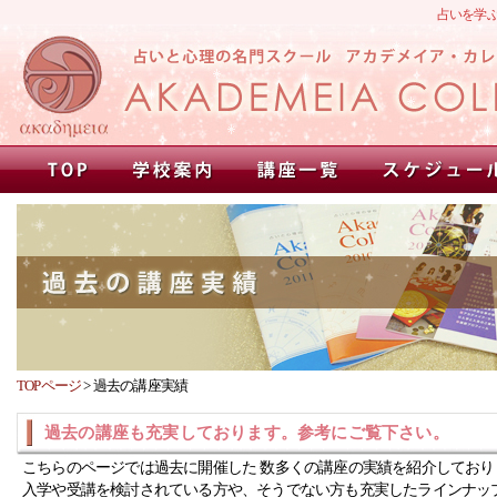
占いを学
TOPページ
>
過去の講座実績
過去の講座も充実しております。参考にご覧下さい。
こちらのページでは過去に開催した 数多くの講座の実績を紹介しており
入学や受講を検討されている方や、そうでない方も充実したラインナッ