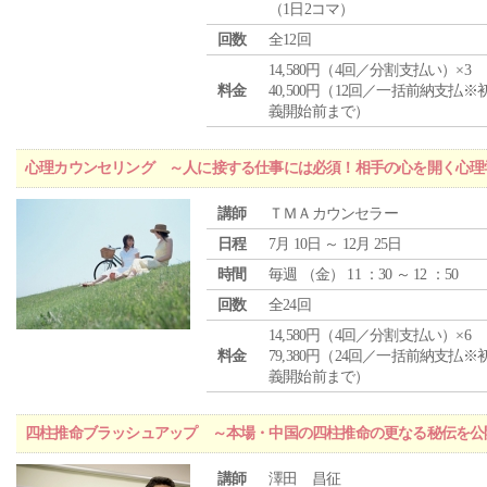
（1日2コマ）
回数
全12回
14,580円（4回／分割支払い）×3
料金
40,500円（12回／一括前納支払※
義開始前まで）
心理カウンセリング ～人に接する仕事には必須！相手の心を開く心理
講師
ＴＭＡカウンセラー
日程
7月 10日 ～ 12月 25日
時間
毎週 （
金
） 11 ：30 ～ 12 ：50
回数
全24回
14,580円（4回／分割支払い）×6
料金
79,380円（24回／一括前納支払※
義開始前まで）
四柱推命ブラッシュアップ ～本場・中国の四柱推命の更なる秘伝を公
講師
澤田 昌征