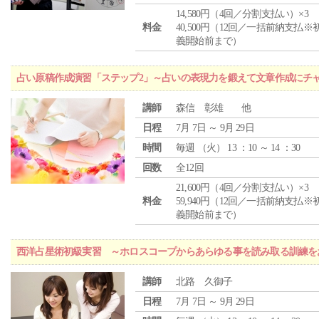
14,580円（4回／分割支払い）×3
料金
40,500円（12回／一括前納支払※
義開始前まで）
占い原稿作成演習「ステップ2」～占いの表現力を鍛えて文章作成にチ
講師
森信 彰雄 他
日程
7月 7日 ～ 9月 29日
時間
毎週 （
火
） 13 ：10 ～ 14 ：30
回数
全12回
21,600円（4回／分割支払い）×3
料金
59,940円（12回／一括前納支払※
義開始前まで）
西洋占星術初級実習 ～ホロスコープからあらゆる事を読み取る訓練を
講師
北路 久御子
日程
7月 7日 ～ 9月 29日