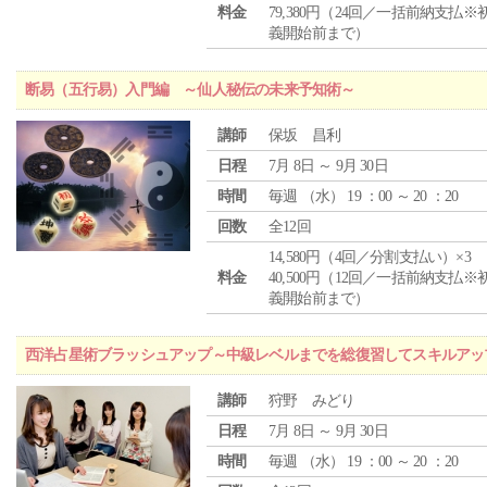
料金
79,380円（24回／一括前納支払※
義開始前まで）
断易（五行易）入門編 ～仙人秘伝の未来予知術～
講師
保坂 昌利
日程
7月 8日 ～ 9月 30日
時間
毎週 （
水
） 19 ：00 ～ 20 ：20
回数
全12回
14,580円（4回／分割支払い）×3
料金
40,500円（12回／一括前納支払※
義開始前まで）
西洋占星術ブラッシュアップ～中級レベルまでを総復習してスキルアッ
講師
狩野 みどり
日程
7月 8日 ～ 9月 30日
時間
毎週 （
水
） 19 ：00 ～ 20 ：20