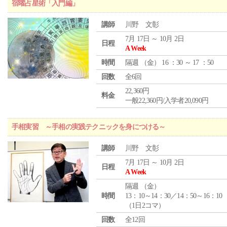
宿曜占星術「入門編」
講師
川野 文彰
7月 17日 ～ 10月 2日
日程
A Week
時間
隔週 （
金
） 16 ：30 ～ 17 ：50
回数
全6回
22,360円
料金
一般22,360円/入学者20,090円
手相実習 ～手相の実践テクニックを身につける～
講師
川野 文彰
7月 17日 ～ 10月 2日
日程
A Week
隔週 （
金
）
時間
13：10～14：30／14：50～16：10
（1日2コマ）
回数
全12回