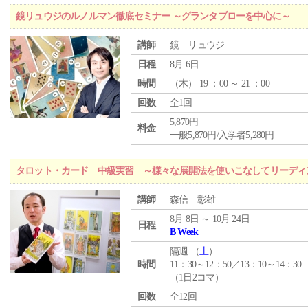
鏡リュウジのルノルマン徹底セミナー ～グランタブローを中心に～
講師
鏡 リュウジ
日程
8月 6日
時間
（
木
） 19 ：00 ～ 21 ：00
回数
全1回
5,870円
料金
一般5,870円/入学者5,280円
タロット・カード 中級実習 ～様々な展開法を使いこなしてリーディ
講師
森信 彰雄
8月 8日 ～ 10月 24日
日程
B Week
隔週 （
土
）
時間
11：30～12：50／13：10～14：30
（1日2コマ）
回数
全12回