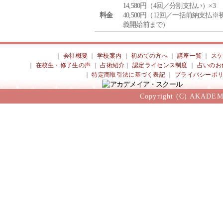
14,580円（4回／分割支払い）×3
料金
40,500円（12回／一括前納支払※
義開始前まで）
｜
会社概要
｜
学校案内
｜
初めての方へ
｜
講座一覧
｜
ス
｜
在校生・修了生の声
｜
占術紹介
｜
認定ライセンス制度
｜
占いのお
｜
特定商取引法に基づく表記
｜
プライバシーポ
Copyright (C) AKADEM