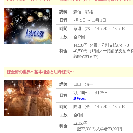
講師
森信 彰雄
日程
7月 9日 ～ 10月 1日
時間
毎週 （
木
） 14 ：50 ～ 16 ：10
回数
全12回
14,580円（4回／分割支払い）×3
料金
40,500円（12回／一括前納支払※
義開始前まで）
錬金術の世界〜基本概念と思考様式〜
講師
田口 清一
7月 10日 ～ 9月 25日
日程
B Week
時間
隔週 （
金
） 14 ：50 ～ 16 ：10
回数
全6回
22,360円
料金
一般22,360円/入学者20,090円