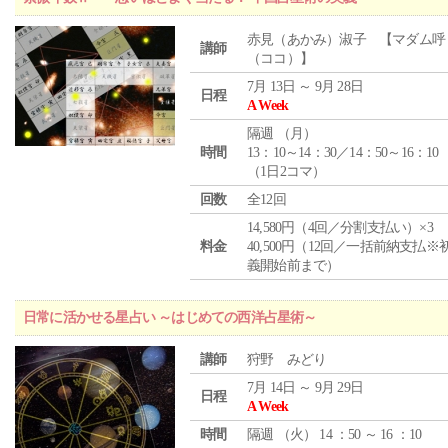
赤見（あかみ）淑子 【マダム呼
講師
（ココ）】
7月 13日 ～ 9月 28日
日程
A Week
隔週 （
月
）
時間
13：10～14：30／14：50～16：10
（1日2コマ）
回数
全12回
14,580円（4回／分割支払い）×3
料金
40,500円（12回／一括前納支払※
義開始前まで）
日常に活かせる星占い ～はじめての西洋占星術～
講師
狩野 みどり
7月 14日 ～ 9月 29日
日程
A Week
時間
隔週 （
火
） 14 ：50 ～ 16 ：10