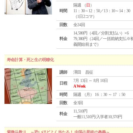
隔週 （
日
）
時間
11：30～12：50／13：10～14：30
（1日2コマ）
回数
全24回
14,580円（4回／分割支払い）×6
料金
79,380円（24回／一括前納支払※
義開始前まで）
寿命計算・死と生の明瞭化
講師
澤田 昌征
7月 13日 ～ 8月 10日
日程
A Week
時間
隔週 （
月
） 16 ：30 ～ 17 ：50
回数
全3回
11,510円
料金
一般11,510円/入学者10,370円
紫微斗数Ⅱ ～恐いほどよく当たる！ 中国占星術の奥義～