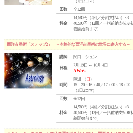
（1日2コマ）
回数
全12回
14,580円（4回／分割支払い）×3
料金
40,500円（12回／一括前納支払※
義開始前まで）
西洋占星術「ステップ2」 ～本格的な西洋占星術の世界に参入する～
講師
関口 シュン
7月 19日 ～ 10月 4日
日程
A Week
隔週 （
日
）
時間
15：20～16：40／17：00～18：20
（1日2コマ）
回数
全12回
14,580円（4回／分割支払い）×3
料金
40,500円（12回／一括前納支払※
義開始前まで）