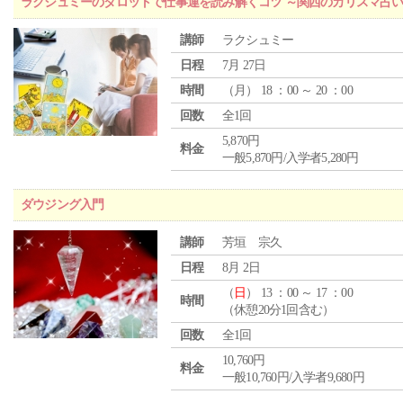
ラクシュミーのタロットで仕事運を読み解くコツ ～関西のカリスマ占い
講師
ラクシュミー
日程
7月 27日
時間
（
月
） 18 ：00 ～ 20 ：00
回数
全1回
5,870円
料金
一般5,870円/入学者5,280円
ダウジング入門
講師
芳垣 宗久
日程
8月 2日
（
日
） 13 ：00 ～ 17 ：00
時間
（休憩20分1回含む）
回数
全1回
10,760円
料金
一般10,760円/入学者9,680円