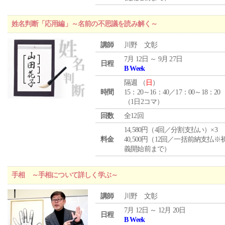
姓名判断「応用編」～名前の不思議を読み解く～
講師
川野 文彰
7月 12日 ～ 9月 27日
日程
B Week
隔週 （
日
）
時間
15：20～16：40／17：00～18：20
（1日2コマ）
回数
全12回
14,580円（4回／分割支払い）×3
料金
40,500円（12回／一括前納支払※
義開始前まで）
手相 ～手相について詳しく学ぶ～
講師
川野 文彰
7月 12日 ～ 12月 20日
日程
B Week