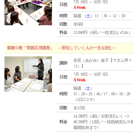
7月 18日 ～ 10月 3日
日程
A Week
時間
隔週 （
土
） 11 ：30 ～ 12 ：50
回数
全6回
料金
21,060円（6回／一括支払いのみ）
紫微斗数「実践応用講座」 ～変化していく人の一生を読む～
赤見（あかみ）淑子【マダム呼々
講師
コ）】
7月 18日 ～ 10月 3日
日程
A Week
隔週 （
土
）
時間
15：20～16：40／17：00～18：20
（1日2コマ）
回数
全12回
14,580円（4回／分割支払い）×3
料金
40,500円（12回／一括前納支払※
義開始前まで）