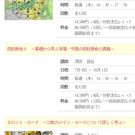
時間
毎週 （
木
） 16 ：30 ～ 17 ：50
回数
全12回
14,580円（4回／分割支払い）×3
料金
40,500円（12回／一括前納支払※
義開始前まで）
四柱推命Ⅱ ～基礎から学ぶ本場・中国の四柱推命の真髄～
講師
澤田 昌征
日程
7月 9日 ～ 10月 1日
時間
毎週 （
木
） 14 ：50 ～ 16 ：10
回数
全12回
14,580円（4回／分割支払い）×3
料金
40,500円（12回／一括前納支払※
義開始前まで）
タロット・カード ～22枚のメイン・カードについて詳しく学ぶ～