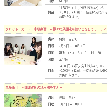
回数
全12回
14,580円（4回／分割支払い）×3
料金
40,500円（12回／一括前納支払※
義開始前まで）
タロット・カード 中級実習 ～様々な展開法を使いこなしてリーディ
講師
狩野 みどり
日程
7月 9日 ～ 10月 1日
時間
毎週 （
木
） 13 ：10 ～ 14 ：30
回数
全12回
14,580円（4回／分割支払い）×3
料金
40,500円（12回／一括前納支払※
義開始前まで）
九星術Ⅱ ～開運占術の活用法を学ぶ～
講師
澤田 昌征
日程
7月 9日 ～ 10月 1日