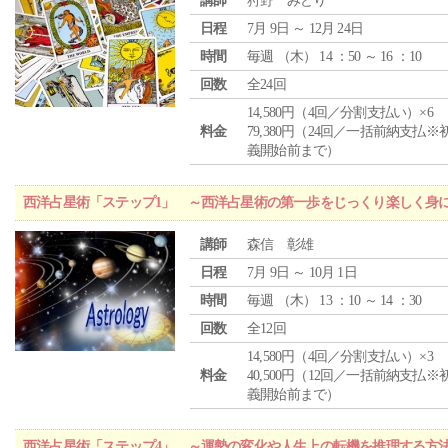
講師
狩野 みどり
日程
7月 9日 ～ 12月 24日
時間
毎週 （
木
） 14 ：50 ～ 16 ：10
回数
全24回
14,580円（4回／分割支払い）×6
料金
79,380円（24回／一括前納支払※
義開始前まで）
西洋占星術「ステップ1」 ～西洋占星術の第一歩をじっくり楽しく身
講師
森信 彰雄
日程
7月 9日 ～ 10月 1日
時間
毎週 （
木
） 13 ：10 ～ 14 ：30
回数
全12回
14,580円（4回／分割支払い）×3
料金
40,500円（12回／一括前納支払※
義開始前まで）
西洋占星術「ステップ4」 ～運勢の変化や人生上の転機を推理する方