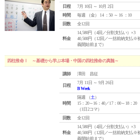
日程
7月 10日 ～ 10月 2日
時間
毎週 （
金
） 14 ：50 ～ 16 ：10
回数
全12回
14,580円（4回／分割支払い）×3
料金
40,500円（12回／一括前納支払※
義開始前まで）
四柱推命Ⅰ ～基礎から学ぶ本場・中国の四柱推命の真髄～
講師
澤田 昌征
7月 11日 ～ 9月 26日
日程
B Week
隔週 （
土
）
時間
15：20～16：40／17：00～18：20
（1日2コマ）
回数
全12回
14,580円（4回／分割支払い）×3
料金
40,500円（12回／一括前納支払※
義開始前まで）