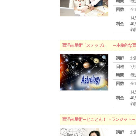
時間
毎
回数
全
1
料金
4
義
西洋占星術「ステップ2」 ～本格的な
講師
北
日程
7月
時間
毎
回数
全
1
料金
4
義
西洋占星術～とことん！ トランジット～
講師
北