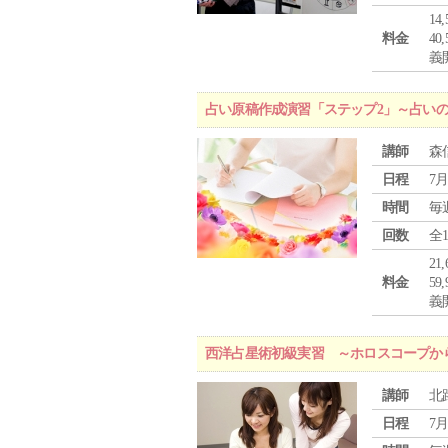
1
料金
4
義
占い原稿作成演習「ステップ2」～占い
講師
森
日程
7月
時間
毎
回数
全
2
料金
5
義
西洋占星術初級実習 ～ホロスコープか
講師
北
日程
7月