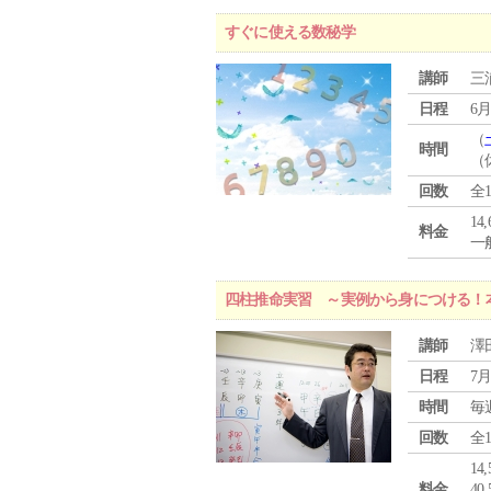
すぐに使える数秘学
講師
三
日程
6月
（
時間
（
回数
全
14
料金
一般
四柱推命実習 ～実例から身につける！
講師
澤
日程
7月
時間
毎
回数
全
1
料金
4