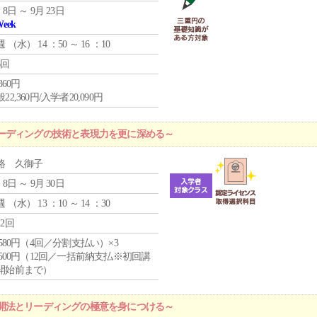
 8日 ～ 9月 23日
Week
週 （
水
） 14 ：50 ～ 16 ：10
6回
,360円
22,360円/入学者20,090円
ーディングの技術と表現力を更に深める～
路 久御子
 8日 ～ 9月 30日
週 （
水
） 13 ：10 ～ 14 ：30
12回
4,580円（4回／分割支払い）×3
0,500円（12回／一括前納支払※初回講
開始前まで）
開法とリーディングの極意を身につける～