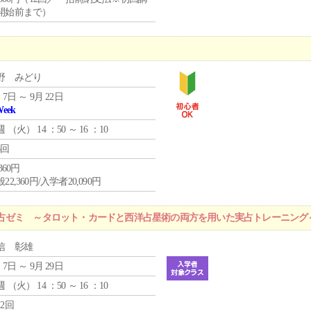
開始前まで）
野 みどり
 7日 ～ 9月 22日
Week
週 （
火
） 14 ：50 ～ 16 ：10
6回
,360円
22,360円/入学者20,090円
占ゼミ ～タロット・カードと西洋占星術の両方を用いた実占トレーニング
信 彰雄
 7日 ～ 9月 29日
週 （
火
） 14 ：50 ～ 16 ：10
12回