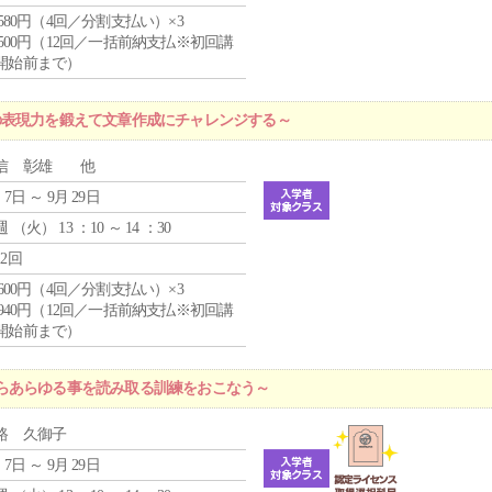
4,580円（4回／分割支払い）×3
0,500円（12回／一括前納支払※初回講
開始前まで）
の表現力を鍛えて文章作成にチャレンジする～
信 彰雄 他
 7日 ～ 9月 29日
週 （
火
） 13 ：10 ～ 14 ：30
12回
1,600円（4回／分割支払い）×3
9,940円（12回／一括前納支払※初回講
開始前まで）
らあらゆる事を読み取る訓練をおこなう～
路 久御子
 7日 ～ 9月 29日