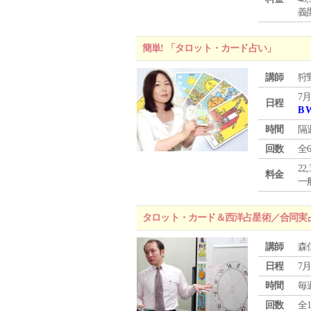
義
簡単! 「タロット・カード占い」
講師
狩
7月
日程
B 
時間
隔
回数
全
22
料金
一般
タロット・カード＆西洋占星術／合同実
講師
森
日程
7月
時間
毎
回数
全