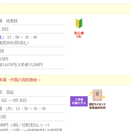
浦 佑美枝
 20日
土
） 13 ：00 ～ 18 ：40
休憩20分2回含む）
1回
,670円
14,670円/入学者13,200円
本場・中国の四柱推命～
田 昌征
 6日 ～ 9月 28日
週 （
月
） 14 ：50 ～ 16 ：10
12回
4,580円（4回／分割支払い）×3
0,500円（12回／一括前納支払※初回講