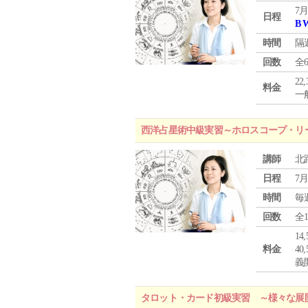
7月
日程
B 
時間
隔
回数
全
22
料金
一般
西洋占星術中級実習～ホロスコープ・リ
講師
北
日程
7月
時間
毎
回数
全
1
料金
4
義
タロット・カード初級実習 ～様々な展