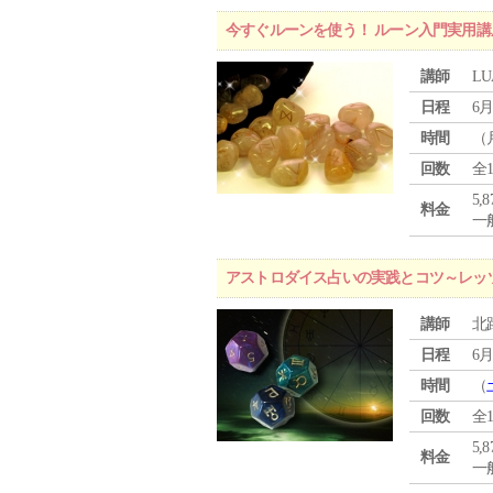
今すぐルーンを使う！ ルーン入門実用講
講師
LU
日程
6月
時間
（
回数
全
5,
料金
一般
アストロダイス占いの実践とコツ～レッ
講師
北
日程
6月
時間
（
回数
全
5,
料金
一般