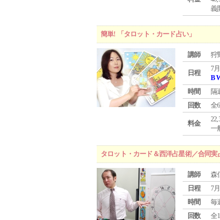
義
簡単! 「タロット・カード占い」
講師
狩
7月
日程
B 
時間
隔
回数
全
22
料金
一般
タロット・カード＆西洋占星術／合同実
講師
森
日程
7月
時間
毎
回数
全