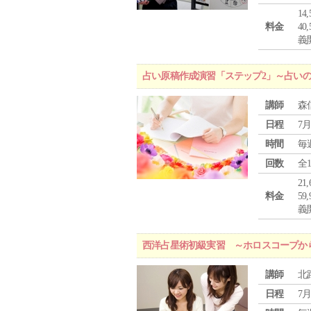
1
料金
4
義
占い原稿作成演習「ステップ2」～占い
講師
森
日程
7月
時間
毎
回数
全
2
料金
5
義
西洋占星術初級実習 ～ホロスコープか
講師
北
日程
7月