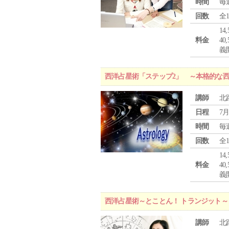
時間
毎
回数
全
1
料金
4
義
西洋占星術「ステップ2」 ～本格的な
講師
北
日程
7月
時間
毎
回数
全
1
料金
4
義
西洋占星術～とことん！ トランジット～
講師
北