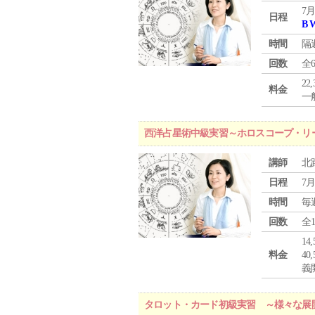
7月
日程
B 
時間
隔
回数
全
22
料金
一般
西洋占星術中級実習～ホロスコープ・リ
講師
北
日程
7月
時間
毎
回数
全
1
料金
4
義
タロット・カード初級実習 ～様々な展