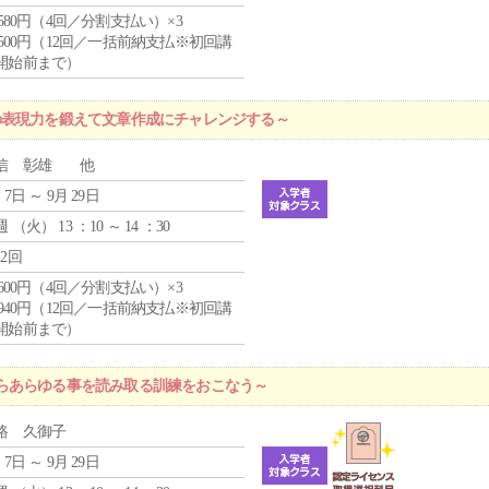
4,580円（4回／分割支払い）×3
0,500円（12回／一括前納支払※初回講
開始前まで）
の表現力を鍛えて文章作成にチャレンジする～
信 彰雄 他
 7日 ～ 9月 29日
週 （
火
） 13 ：10 ～ 14 ：30
12回
1,600円（4回／分割支払い）×3
9,940円（12回／一括前納支払※初回講
開始前まで）
らあらゆる事を読み取る訓練をおこなう～
路 久御子
 7日 ～ 9月 29日