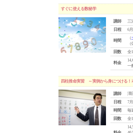
すぐに使える数秘学
講師
三
日程
6月
（
時間
（
回数
全
14
料金
一般
四柱推命実習 ～実例から身につける！
講師
澤
日程
7月
時間
毎
回数
全
1
料金
4