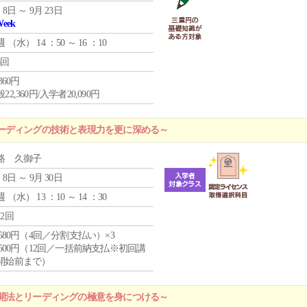
 8日 ～ 9月 23日
Week
週 （
水
） 14 ：50 ～ 16 ：10
6回
,360円
22,360円/入学者20,090円
ーディングの技術と表現力を更に深める～
路 久御子
 8日 ～ 9月 30日
週 （
水
） 13 ：10 ～ 14 ：30
12回
4,580円（4回／分割支払い）×3
0,500円（12回／一括前納支払※初回講
開始前まで）
開法とリーディングの極意を身につける～