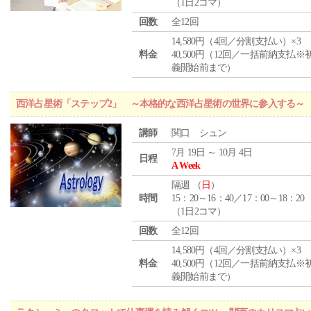
（1日2コマ）
回数
全12回
14,580円（4回／分割支払い）×3
料金
40,500円（12回／一括前納支払※
義開始前まで）
西洋占星術「ステップ2」 ～本格的な西洋占星術の世界に参入する～
講師
関口 シュン
7月 19日 ～ 10月 4日
日程
A Week
隔週 （
日
）
時間
15：20～16：40／17：00～18：20
（1日2コマ）
回数
全12回
14,580円（4回／分割支払い）×3
料金
40,500円（12回／一括前納支払※
義開始前まで）