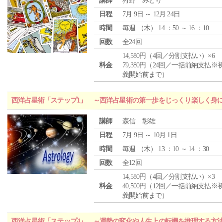
講師
狩野 みどり
日程
7月 9日 ～ 12月 24日
時間
毎週 （
木
） 14 ：50 ～ 16 ：10
回数
全24回
14,580円（4回／分割支払い）×6
料金
79,380円（24回／一括前納支払※
義開始前まで）
西洋占星術「ステップ1」 ～西洋占星術の第一歩をじっくり楽しく身
講師
森信 彰雄
日程
7月 9日 ～ 10月 1日
時間
毎週 （
木
） 13 ：10 ～ 14 ：30
回数
全12回
14,580円（4回／分割支払い）×3
料金
40,500円（12回／一括前納支払※
義開始前まで）
西洋占星術「ステップ4」 ～運勢の変化や人生上の転機を推理する方