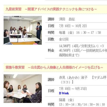
九星術実習 ～開運アドバイスの実践テクニックを身につける～
講師
澤田 昌征
日程
7月 10日 ～ 10月 2日
時間
毎週 （
金
） 16 ：30 ～ 17 ：50
回数
全12回
14,580円（4回／分割支払い）×3
料金
40,500円（12回／一括前納支払※
義開始前まで）
紫微斗数実習 ～出生図から人物像と人生模様のイメージを広げる～
赤見（あかみ）淑子 【マダム呼
講師
（ココ）】
7月 10日 ～ 9月 25日
日程
B Week
隔週 （
金
）
時間
13：10～14：30／14：50～16：10