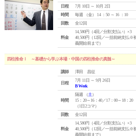
日程
7月 10日 ～ 10月 2日
時間
毎週 （
金
） 14 ：50 ～ 16 ：10
回数
全12回
14,580円（4回／分割支払い）×3
料金
40,500円（12回／一括前納支払※
義開始前まで）
四柱推命Ⅰ ～基礎から学ぶ本場・中国の四柱推命の真髄～
講師
澤田 昌征
7月 11日 ～ 9月 26日
日程
B Week
隔週 （
土
）
時間
15：20～16：40／17：00～18：20
（1日2コマ）
回数
全12回
14,580円（4回／分割支払い）×3
料金
40,500円（12回／一括前納支払※
義開始前まで）