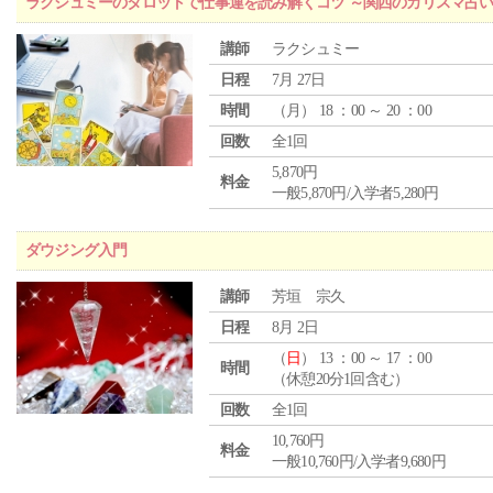
ラクシュミーのタロットで仕事運を読み解くコツ ～関西のカリスマ占い
講師
ラクシュミー
日程
7月 27日
時間
（
月
） 18 ：00 ～ 20 ：00
回数
全1回
5,870円
料金
一般5,870円/入学者5,280円
ダウジング入門
講師
芳垣 宗久
日程
8月 2日
（
日
） 13 ：00 ～ 17 ：00
時間
（休憩20分1回含む）
回数
全1回
10,760円
料金
一般10,760円/入学者9,680円