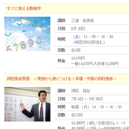
すぐに使える数秘学
講師
三浦 佑美枝
日程
6月 20日
（
土
） 13 ：00 ～ 18 ：40
時間
（休憩20分2回含む）
回数
全1回
14,670円
料金
一般14,670円/入学者13,200円
四柱推命実習 ～実例から身につける！本場・中国の四柱推命～
講師
澤田 昌征
日程
7月 6日 ～ 9月 28日
時間
毎週 （
月
） 14 ：50 ～ 16 ：10
回数
全12回
14,580円（4回／分割支払い）×3
料金
40,500円（12回／一括前納支払※