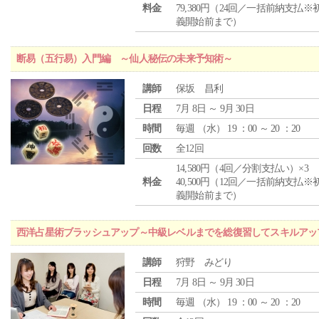
料金
79,380円（24回／一括前納支払※
義開始前まで）
断易（五行易）入門編 ～仙人秘伝の未来予知術～
講師
保坂 昌利
日程
7月 8日 ～ 9月 30日
時間
毎週 （
水
） 19 ：00 ～ 20 ：20
回数
全12回
14,580円（4回／分割支払い）×3
料金
40,500円（12回／一括前納支払※
義開始前まで）
西洋占星術ブラッシュアップ～中級レベルまでを総復習してスキルアッ
講師
狩野 みどり
日程
7月 8日 ～ 9月 30日
時間
毎週 （
水
） 19 ：00 ～ 20 ：20