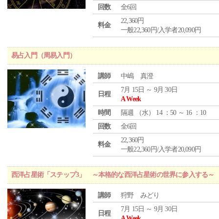
回数
全6回
22,360円
料金
一般22,360円/入学者20,090円
易占入門（周易入門）
講師
中嶋 真澄
7月 15日 ～ 9月 30日
日程
A Week
時間
隔週 （
水
） 14 ：50 ～ 16 ：10
回数
全6回
22,360円
料金
一般22,360円/入学者20,090円
西洋占星術「ステップ3」 ～本格的な西洋占星術の世界に参入する～
講師
狩野 みどり
7月 15日 ～ 9月 30日
日程
A Week