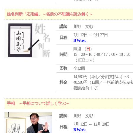
姓名判断「応用編」～名前の不思議を読み解く～
講師
川野 文彰
7月 12日 ～ 9月 27日
日程
B Week
隔週 （
日
）
時間
15：20～16：40／17：00～18：20
（1日2コマ）
回数
全12回
14,580円（4回／分割支払い）×3
料金
40,500円（12回／一括前納支払※
義開始前まで）
手相 ～手相について詳しく学ぶ～
講師
川野 文彰
7月 12日 ～ 12月 20日
日程
B Week