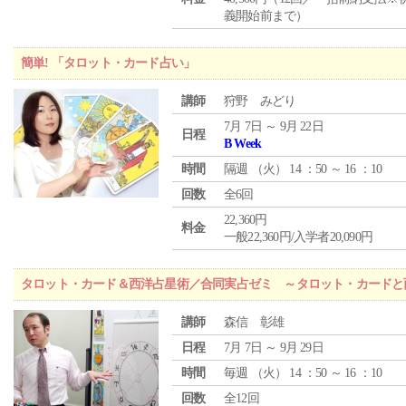
義開始前まで）
簡単! 「タロット・カード占い」
講師
狩野 みどり
7月 7日 ～ 9月 22日
日程
B Week
時間
隔週 （
火
） 14 ：50 ～ 16 ：10
回数
全6回
22,360円
料金
一般22,360円/入学者20,090円
タロット・カード＆西洋占星術／合同実占ゼミ ～タロット・カードと
講師
森信 彰雄
日程
7月 7日 ～ 9月 29日
時間
毎週 （
火
） 14 ：50 ～ 16 ：10
回数
全12回