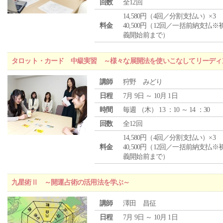
回数
全12回
14,580円（4回／分割支払い）×3
料金
40,500円（12回／一括前納支払※
義開始前まで）
タロット・カード 中級実習 ～様々な展開法を使いこなしてリーディ
講師
狩野 みどり
日程
7月 9日 ～ 10月 1日
時間
毎週 （
木
） 13 ：10 ～ 14 ：30
回数
全12回
14,580円（4回／分割支払い）×3
料金
40,500円（12回／一括前納支払※
義開始前まで）
九星術Ⅱ ～開運占術の活用法を学ぶ～
講師
澤田 昌征
日程
7月 9日 ～ 10月 1日