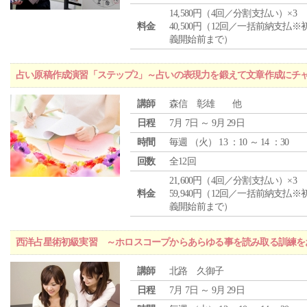
14,580円（4回／分割支払い）×3
料金
40,500円（12回／一括前納支払※
義開始前まで）
占い原稿作成演習「ステップ2」～占いの表現力を鍛えて文章作成にチ
講師
森信 彰雄 他
日程
7月 7日 ～ 9月 29日
時間
毎週 （
火
） 13 ：10 ～ 14 ：30
回数
全12回
21,600円（4回／分割支払い）×3
料金
59,940円（12回／一括前納支払※
義開始前まで）
西洋占星術初級実習 ～ホロスコープからあらゆる事を読み取る訓練を
講師
北路 久御子
日程
7月 7日 ～ 9月 29日