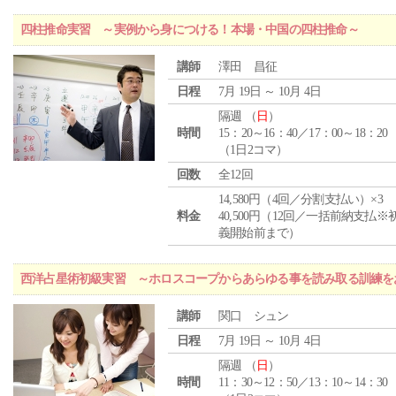
四柱推命実習 ～実例から身につける！本場・中国の四柱推命～
講師
澤田 昌征
日程
7月 19日 ～ 10月 4日
隔週 （
日
）
時間
15：20～16：40／17：00～18：20
（1日2コマ）
回数
全12回
14,580円（4回／分割支払い）×3
料金
40,500円（12回／一括前納支払※
義開始前まで）
西洋占星術初級実習 ～ホロスコープからあらゆる事を読み取る訓練を
講師
関口 シュン
日程
7月 19日 ～ 10月 4日
隔週 （
日
）
時間
11：30～12：50／13：10～14：30