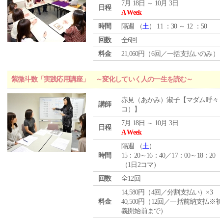
7月 18日 ～ 10月 3日
日程
A Week
時間
隔週 （
土
） 11 ：30 ～ 12 ：50
回数
全6回
料金
21,060円（6回／一括支払いのみ）
紫微斗数「実践応用講座」 ～変化していく人の一生を読む～
赤見（あかみ）淑子【マダム呼々
講師
コ）】
7月 18日 ～ 10月 3日
日程
A Week
隔週 （
土
）
時間
15：20～16：40／17：00～18：20
（1日2コマ）
回数
全12回
14,580円（4回／分割支払い）×3
料金
40,500円（12回／一括前納支払※
義開始前まで）