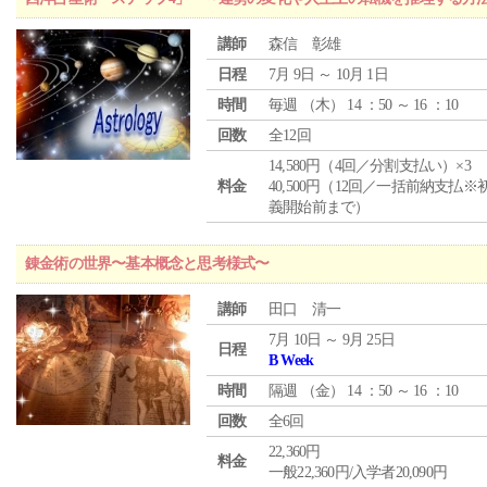
講師
森信 彰雄
日程
7月 9日 ～ 10月 1日
時間
毎週 （
木
） 14 ：50 ～ 16 ：10
回数
全12回
14,580円（4回／分割支払い）×3
料金
40,500円（12回／一括前納支払※
義開始前まで）
錬金術の世界〜基本概念と思考様式〜
講師
田口 清一
7月 10日 ～ 9月 25日
日程
B Week
時間
隔週 （
金
） 14 ：50 ～ 16 ：10
回数
全6回
22,360円
料金
一般22,360円/入学者20,090円