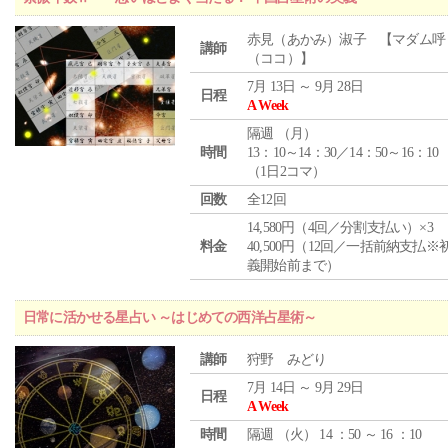
赤見（あかみ）淑子 【マダム呼
講師
（ココ）】
7月 13日 ～ 9月 28日
日程
A Week
隔週 （
月
）
時間
13：10～14：30／14：50～16：10
（1日2コマ）
回数
全12回
14,580円（4回／分割支払い）×3
料金
40,500円（12回／一括前納支払※
義開始前まで）
日常に活かせる星占い ～はじめての西洋占星術～
講師
狩野 みどり
7月 14日 ～ 9月 29日
日程
A Week
時間
隔週 （
火
） 14 ：50 ～ 16 ：10