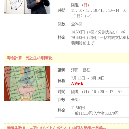
隔週 （
日
）
時間
11：30～12：50／13：10～14：30
（1日2コマ）
回数
全24回
14,580円（4回／分割支払い）×6
料金
79,380円（24回／一括前納支払※
義開始前まで）
寿命計算・死と生の明瞭化
講師
澤田 昌征
7月 13日 ～ 8月 10日
日程
A Week
時間
隔週 （
月
） 16 ：30 ～ 17 ：50
回数
全3回
11,510円
料金
一般11,510円/入学者10,370円
紫微斗数Ⅱ ～恐いほどよく当たる！ 中国占星術の奥義～