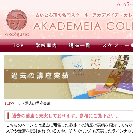
占いを学
TOPページ
>
過去の講座実績
過去の講座も充実しております。参考にご覧下さい。
こちらのページでは過去に開催した 数多くの講座の実績を紹介しており
入学や受講を検討されている方や、そうでない方も充実したラインナッ