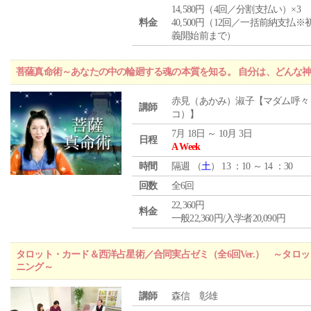
14,580円（4回／分割支払い）×3
料金
40,500円（12回／一括前納支払※
義開始前まで）
菩薩真命術～あなたの中の輪廻する魂の本質を知る。 自分は、どんな
赤見（あかみ）淑子【マダム呼々
講師
コ）】
7月 18日 ～ 10月 3日
日程
A Week
時間
隔週 （
土
） 13 ：10 ～ 14 ：30
回数
全6回
22,360円
料金
一般22,360円/入学者20,090円
タロット・カード＆西洋占星術／合同実占ゼミ（全6回Ver.） ～タ
ニング～
講師
森信 彰雄