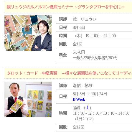
鏡リュウジのルノルマン徹底セミナー ～グランタブローを中心に～
講師
鏡 リュウジ
日程
8月 6日
時間
（
木
） 19 ：00 ～ 21 ：00
回数
全1回
5,870円
料金
一般5,870円/入学者5,280円
タロット・カード 中級実習 ～様々な展開法を使いこなしてリーディ
講師
森信 彰雄
8月 8日 ～ 10月 24日
日程
B Week
隔週 （
土
）
時間
11：30～12：50／13：10～14：30
（1日2コマ）
回数
全12回