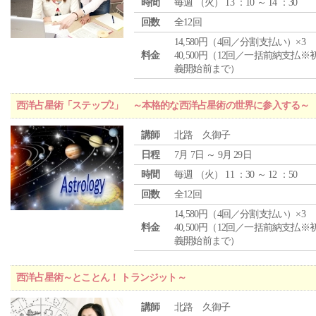
時間
毎週 （
火
） 13 ：10 ～ 14 ：30
回数
全12回
14,580円（4回／分割支払い）×3
料金
40,500円（12回／一括前納支払※
義開始前まで）
西洋占星術「ステップ2」 ～本格的な西洋占星術の世界に参入する～
講師
北路 久御子
日程
7月 7日 ～ 9月 29日
時間
毎週 （
火
） 11 ：30 ～ 12 ：50
回数
全12回
14,580円（4回／分割支払い）×3
料金
40,500円（12回／一括前納支払※
義開始前まで）
西洋占星術～とことん！ トランジット～
講師
北路 久御子