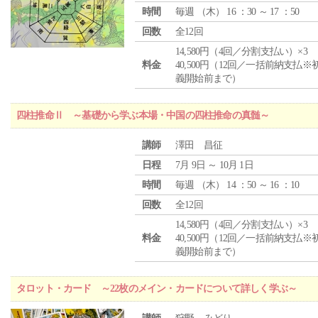
時間
毎週 （
木
） 16 ：30 ～ 17 ：50
回数
全12回
14,580円（4回／分割支払い）×3
料金
40,500円（12回／一括前納支払※
義開始前まで）
四柱推命Ⅱ ～基礎から学ぶ本場・中国の四柱推命の真髄～
講師
澤田 昌征
日程
7月 9日 ～ 10月 1日
時間
毎週 （
木
） 14 ：50 ～ 16 ：10
回数
全12回
14,580円（4回／分割支払い）×3
料金
40,500円（12回／一括前納支払※
義開始前まで）
タロット・カード ～22枚のメイン・カードについて詳しく学ぶ～