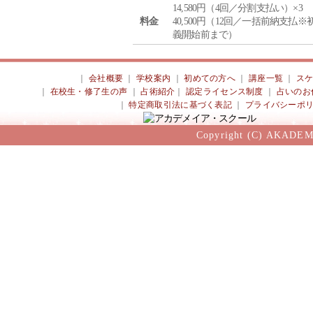
14,580円（4回／分割支払い）×3
料金
40,500円（12回／一括前納支払※
義開始前まで）
｜
会社概要
｜
学校案内
｜
初めての方へ
｜
講座一覧
｜
ス
｜
在校生・修了生の声
｜
占術紹介
｜
認定ライセンス制度
｜
占いのお
｜
特定商取引法に基づく表記
｜
プライバシーポ
Copyright (C) AKADEM