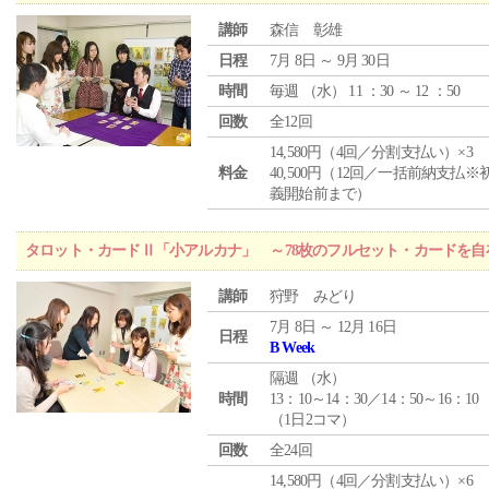
講師
森信 彰雄
日程
7月 8日 ～ 9月 30日
時間
毎週 （
水
） 11 ：30 ～ 12 ：50
回数
全12回
14,580円（4回／分割支払い）×3
料金
40,500円（12回／一括前納支払※
義開始前まで）
タロット・カードⅡ「小アルカナ」 ～78枚のフルセット・カードを自
講師
狩野 みどり
7月 8日 ～ 12月 16日
日程
B Week
隔週 （
水
）
時間
13：10～14：30／14：50～16：10
（1日2コマ）
回数
全24回
14,580円（4回／分割支払い）×6