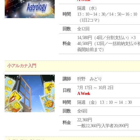
隔週 （
水
）
時間
13：10～14：30／14：50～16：10
（1日2コマ）
回数
全12回
14,580円（4回／分割支払い）×3
料金
40,500円（12回／一括前納支払※
義開始前まで）
小アルカナ入門
講師
狩野 みどり
7月 17日 ～ 10月 2日
日程
A Week
時間
隔週 （
金
） 13 ：10 ～ 14 ：30
回数
全6回
22,360円
料金
一般22,360円/入学者20,090円