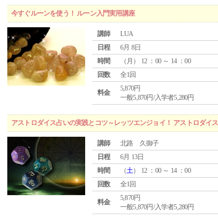
今すぐルーンを使う！ ルーン入門実用講座
講師
LUA
日程
6月 8日
時間
（
月
） 12 ：00 ～ 14 ：00
回数
全1回
5,870円
料金
一般5,870円/入学者5,280円
アストロダイス占いの実践とコツ～レッツエンジョイ！ アストロダイ
講師
北路 久御子
日程
6月 13日
時間
（
土
） 12 ：00 ～ 14 ：00
回数
全1回
5,870円
料金
一般5,870円/入学者5,280円