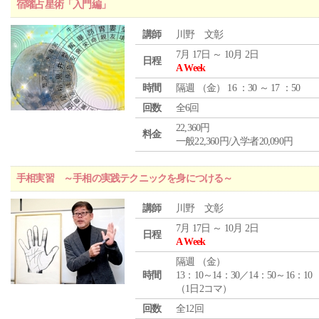
宿曜占星術「入門編」
講師
川野 文彰
7月 17日 ～ 10月 2日
日程
A Week
時間
隔週 （
金
） 16 ：30 ～ 17 ：50
回数
全6回
22,360円
料金
一般22,360円/入学者20,090円
手相実習 ～手相の実践テクニックを身につける～
講師
川野 文彰
7月 17日 ～ 10月 2日
日程
A Week
隔週 （
金
）
時間
13：10～14：30／14：50～16：10
（1日2コマ）
回数
全12回