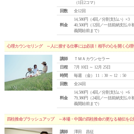
（1日2コマ）
回数
全12回
14,580円（4回／分割支払い）×3
料金
40,500円（12回／一括前納支払※
義開始前まで）
心理カウンセリング ～人に接する仕事には必須！相手の心を開く心理
講師
ＴＭＡカウンセラー
日程
7月 10日 ～ 12月 25日
時間
毎週 （
金
） 11 ：30 ～ 12 ：50
回数
全24回
14,580円（4回／分割支払い）×6
料金
79,380円（24回／一括前納支払※
義開始前まで）
四柱推命ブラッシュアップ ～本場・中国の四柱推命の更なる秘伝を公
講師
澤田 昌征