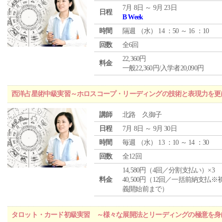
7月 8日 ～ 9月 23日
日程
B Week
時間
隔週 （
水
） 14 ：50 ～ 16 ：10
回数
全6回
22,360円
料金
一般22,360円/入学者20,090円
西洋占星術中級実習～ホロスコープ・リーディングの技術と表現力を更
講師
北路 久御子
日程
7月 8日 ～ 9月 30日
時間
毎週 （
水
） 13 ：10 ～ 14 ：30
回数
全12回
14,580円（4回／分割支払い）×3
料金
40,500円（12回／一括前納支払※
義開始前まで）
タロット・カード初級実習 ～様々な展開法とリーディングの極意を身