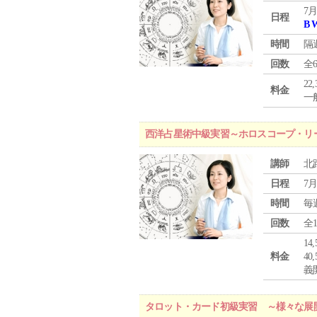
7月
日程
B 
時間
隔
回数
全
22
料金
一般
西洋占星術中級実習～ホロスコープ・リ
講師
北
日程
7月
時間
毎
回数
全
1
料金
4
義
タロット・カード初級実習 ～様々な展