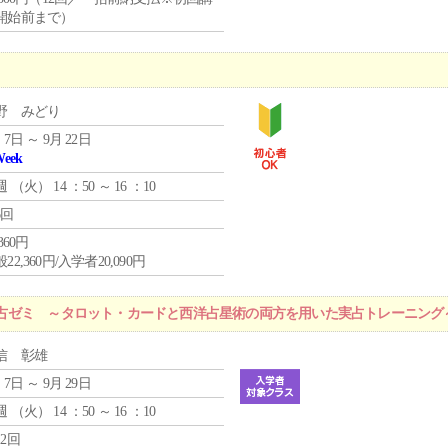
開始前まで）
野 みどり
 7日 ～ 9月 22日
Week
週 （
火
） 14 ：50 ～ 16 ：10
6回
,360円
22,360円/入学者20,090円
占ゼミ ～タロット・カードと西洋占星術の両方を用いた実占トレーニング
信 彰雄
 7日 ～ 9月 29日
週 （
火
） 14 ：50 ～ 16 ：10
12回