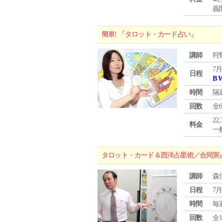
義
簡単! 「タロット・カード占い」
講師
狩
7月
日程
B 
時間
隔
回数
全
22
料金
一般
タロット・カード＆西洋占星術／合同実
講師
森
日程
7月
時間
毎
回数
全