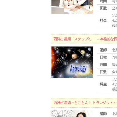
時間
毎
回数
全
1
料金
4
義
西洋占星術「ステップ2」 ～本格的な
講師
北
日程
7月
時間
毎
回数
全
1
料金
4
義
西洋占星術～とことん！ トランジット～
講師
北