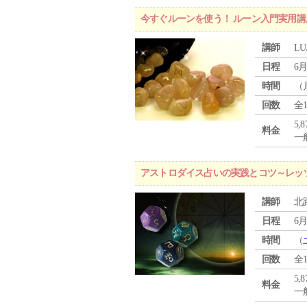
今すぐルーンを使う！ ルーン入門実用講
講師
LU
日程
6月
時間
（
回数
全
5,
料金
一般
アストロダイス占いの実践とコツ～レッ
講師
北
日程
6月
時間
（
回数
全
5,
料金
一般