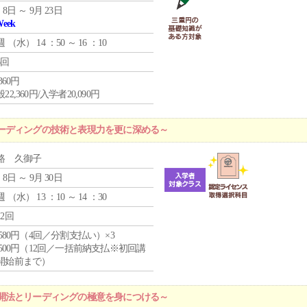
 8日 ～ 9月 23日
Week
週 （
水
） 14 ：50 ～ 16 ：10
6回
,360円
22,360円/入学者20,090円
ーディングの技術と表現力を更に深める～
路 久御子
 8日 ～ 9月 30日
週 （
水
） 13 ：10 ～ 14 ：30
12回
4,580円（4回／分割支払い）×3
0,500円（12回／一括前納支払※初回講
開始前まで）
開法とリーディングの極意を身につける～