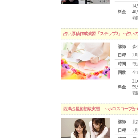
1
料金
4
義
占い原稿作成演習「ステップ2」～占い
講師
森
日程
7月
時間
毎
回数
全
2
料金
5
義
西洋占星術初級実習 ～ホロスコープか
講師
北
日程
7月