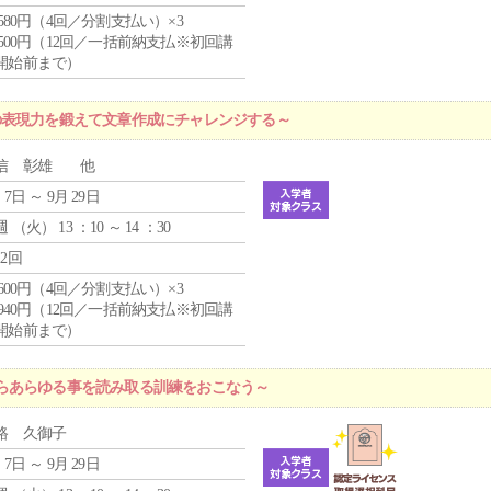
4,580円（4回／分割支払い）×3
0,500円（12回／一括前納支払※初回講
開始前まで）
の表現力を鍛えて文章作成にチャレンジする～
信 彰雄 他
 7日 ～ 9月 29日
週 （
火
） 13 ：10 ～ 14 ：30
12回
1,600円（4回／分割支払い）×3
9,940円（12回／一括前納支払※初回講
開始前まで）
らあらゆる事を読み取る訓練をおこなう～
路 久御子
 7日 ～ 9月 29日