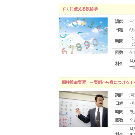
すぐに使える数秘学
講師
三
日程
6月
（
時間
（
回数
全
14
料金
一般
四柱推命実習 ～実例から身につける！
講師
澤
日程
7月
時間
毎
回数
全
1
料金
4