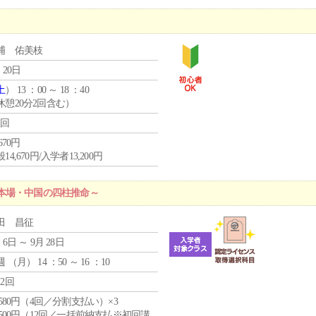
浦 佑美枝
 20日
土
） 13 ：00 ～ 18 ：40
休憩20分2回含む）
1回
,670円
14,670円/入学者13,200円
本場・中国の四柱推命～
田 昌征
 6日 ～ 9月 28日
週 （
月
） 14 ：50 ～ 16 ：10
12回
4,580円（4回／分割支払い）×3
0,500円（12回／一括前納支払※初回講