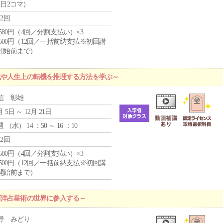
1日2コマ）
12回
4,580円（4回／分割支払い）×3
0,500円（12回／一括前納支払※初回講
開始前まで）
化や人生上の転機を推理する方法を学ぶ～
信 彰雄
月 5日 ～ 12月 21日
週 （
水
） 14 ：50 ～ 16 ：10
12回
4,580円（4回／分割支払い）×3
0,500円（12回／一括前納支払※初回講
開始前まで）
西洋占星術の世界に参入する～
野 みどり