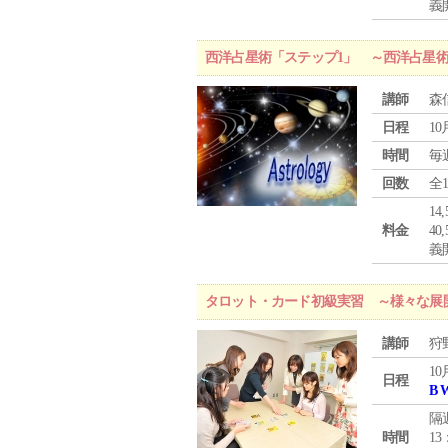
義
西洋占星術「ステップ1」 ～西洋占星
講師
森
日程
10
時間
毎
回数
全
1
料金
4
義
タロット・カード初級実習 ～様々な展
講師
狩
10
日程
B 
隔
時間
13