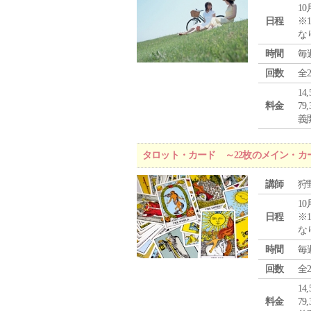
10
日程
※1
な
時間
毎
回数
全
1
料金
7
義
タロット・カード ～22枚のメイン・カ
講師
狩
10
日程
※1
な
時間
毎
回数
全
1
料金
7