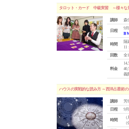
タロット・カード 中級実習 ～様々な
講師
森
9月
日程
B 
隔
時間
11
回数
全
1
料金
4
義
ハウスの実戦的な読み方 ～西洋占星術の
講師
芳
日程
9月
（
時間
（