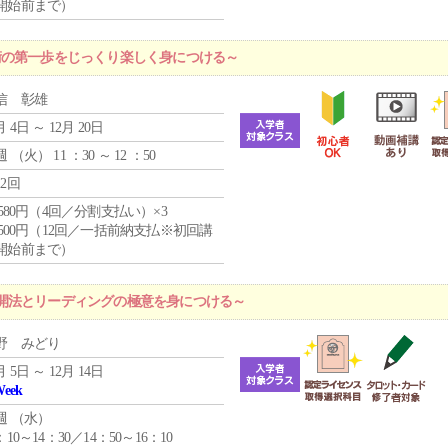
開始前まで）
術の第一歩をじっくり楽しく身につける～
信 彰雄
月 4日 ～ 12月 20日
週 （
火
） 11 ：30 ～ 12 ：50
12回
4,580円（4回／分割支払い）×3
0,500円（12回／一括前納支払※初回講
開始前まで）
開法とリーディングの極意を身につける～
野 みどり
月 5日 ～ 12月 14日
Week
週 （
水
）
：10～14：30／14：50～16：10