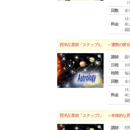
（
回数
全
1
料金
4
義
西洋占星術「ステップ4」 ～運勢の変
講師
森
日程
10
時間
毎
回数
全
1
料金
4
義
西洋占星術「ステップ2」 ～本格的な
講師
狩