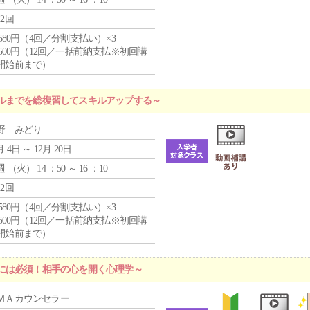
12回
4,580円（4回／分割支払い）×3
0,500円（12回／一括前納支払※初回講
開始前まで）
ルまでを総復習してスキルアップする～
野 みどり
月 4日 ～ 12月 20日
週 （
火
） 14 ：50 ～ 16 ：10
12回
4,580円（4回／分割支払い）×3
0,500円（12回／一括前納支払※初回講
開始前まで）
には必須！相手の心を開く心理学～
ＭＡカウンセラー