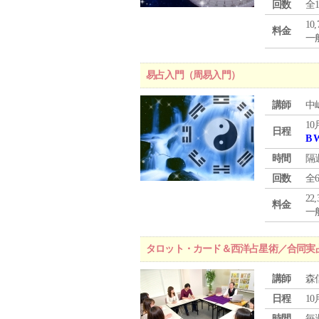
回数
全
10
料金
一般
易占入門（周易入門）
講師
中
10
日程
B 
時間
隔
回数
全
22
料金
一般
タロット・カード＆西洋占星術／合同実
講師
森
日程
10
時間
毎