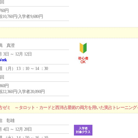
1回
,760円
10,760円/入学者9,680円
嶋 真澄
月 3日 ～ 12月 12日
Week
週 （
月
） 13 ：10 ～ 14 ：30
6回
,360円
22,360円/入学者20,090円
占ゼミ ～タロット・カードと西洋占星術の両方を用いた実占トレーニング
信 彰雄
月 4日 ～ 12月 20日
週 （
火
） 14 ：50 ～ 16 ：10