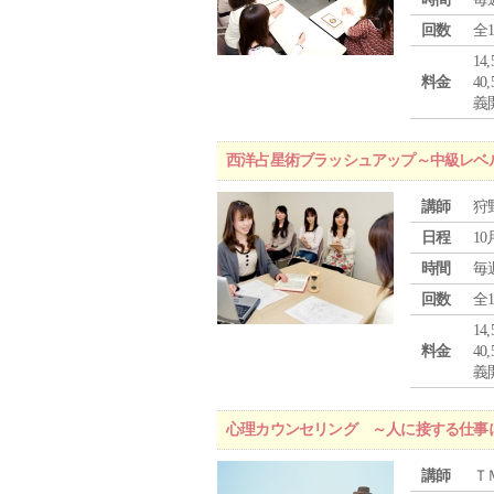
回数
全
1
料金
4
義
西洋占星術ブラッシュアップ～中級レベ
講師
狩
日程
10
時間
毎
回数
全
1
料金
4
義
心理カウンセリング ～人に接する仕事
講師
Ｔ