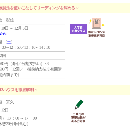
展開法を使いこなしてリーディングを深める～
信 彰雄
 10日 ～ 12月 3日
Week
週 （
土
）
：30～12：50／13：10～14：30
12回
4,580円（4回／分割支払い）×3
0,500円（12回／一括前納支払※初回講
開始前まで）
12ハウスを徹底解明～
垣 宗久
 12日
月
） 13 ：00 ～ 17 ：00
休憩20分1回含む）