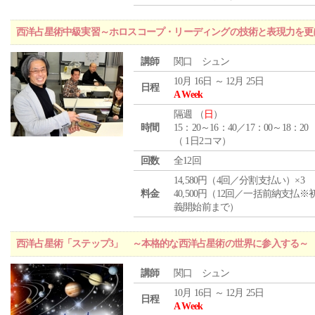
西洋占星術中級実習～ホロスコープ・リーディングの技術と表現力を更
講師
関口 シュン
10月 16日 ～ 12月 25日
日程
A Week
隔週 （
日
）
時間
15：20～16：40／17：00～18：20
（ 1日2コマ）
回数
全12回
14,580円（4回／分割支払い）×3
料金
40,500円（12回／一括前納支払※
義開始前まで）
西洋占星術「ステップ3」 ～本格的な西洋占星術の世界に参入する～
講師
関口 シュン
10月 16日 ～ 12月 25日
日程
A Week