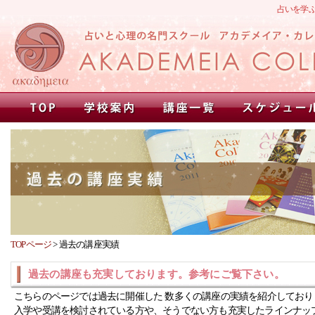
占いを学
TOPページ
>
過去の講座実績
過去の講座も充実しております。参考にご覧下さい。
こちらのページでは過去に開催した 数多くの講座の実績を紹介しており
入学や受講を検討されている方や、そうでない方も充実したラインナッ