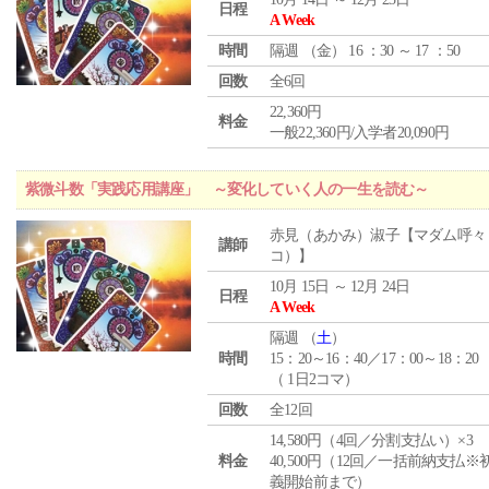
日程
A Week
時間
隔週 （
金
） 16 ：30 ～ 17 ：50
回数
全6回
22,360円
料金
一般22,360円/入学者20,090円
紫微斗数「実践応用講座」 ～変化していく人の一生を読む～
赤見（あかみ）淑子【マダム呼々
講師
コ）】
10月 15日 ～ 12月 24日
日程
A Week
隔週 （
土
）
時間
15：20～16：40／17：00～18：20
（ 1日2コマ）
回数
全12回
14,580円（4回／分割支払い）×3
料金
40,500円（12回／一括前納支払※
義開始前まで）