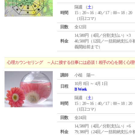
隔週 （
土
）
時間
15：20～16：40／17：00～18：20
（1日2コマ）
回数
全12回
14,580円（4回／分割支払い）×3
料金
40,500円（12回／一括前納支払※
義開始前まで）
心理カウンセリング ～人に接する仕事には必須！相手の心を開く心理
講師
小槌 陽一
10月 8日 ～ 4月 1日
日程
B Week
隔週 （
土
）
時間
15：20～16：40／17：00～18：20
（1日2コマ）
回数
全24回
14,580円（4回／分割支払い）×6
料金
79,380円（24回／一括前納支払※