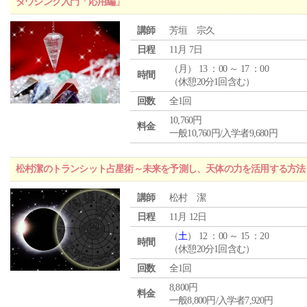
ダウジング入門「応用編」
講師
芳垣 宗久
日程
11月 7日
（
月
） 13 ：00 ～ 17 ：00
時間
（休憩20分1回含む）
回数
全1回
10,760円
料金
一般10,760円/入学者9,680円
松村潔のトランシット占星術～未来を予測し、天体の力を活用する方法
講師
松村 潔
日程
11月 12日
（
土
） 12 ：00 ～ 15 ：20
時間
（休憩20分1回含む）
回数
全1回
8,800円
料金
一般8,800円/入学者7,920円