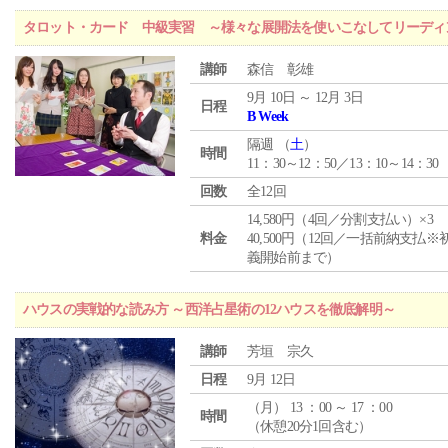
タロット・カード 中級実習 ～様々な展開法を使いこなしてリーディ
講師
森信 彰雄
9月 10日 ～ 12月 3日
日程
B Week
隔週 （
土
）
時間
11：30～12：50／13：10～14：30
回数
全12回
14,580円（4回／分割支払い）×3
料金
40,500円（12回／一括前納支払※
義開始前まで）
ハウスの実戦的な読み方 ～西洋占星術の12ハウスを徹底解明～
講師
芳垣 宗久
日程
9月 12日
（
月
） 13 ：00 ～ 17 ：00
時間
（休憩20分1回含む）