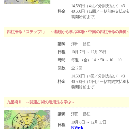
14,580円（4回／分割支払い）×3
料金
40,500円（12回／一括前納支払※
義開始前まで）
四柱推命「ステップ1」 ～基礎から学ぶ本場・中国の四柱推命の真髄
講師
澤田 昌征
日程
10月 7日 ～ 12月 23日
時間
毎週 （
金
） 14 ：50 ～ 16 ：10
回数
全12回
14,580円（4回／分割支払い）×3
料金
40,500円（12回／一括前納支払※
義開始前まで）
九星術Ⅱ ～開運占術の活用法を学ぶ～
講師
澤田 昌征
10月 8日 ～ 12月 17日
日程
B Week