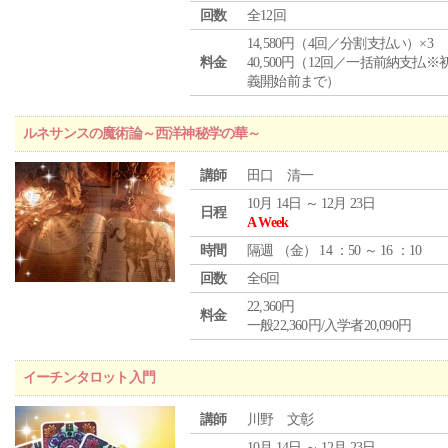
回数
全12回
14,580円（4回／分割支払い）×3
料金
40,500円（12回／一括前納支払※
義開始前まで）
ルネサンスの魔術論～西洋神秘学の華～
講師
田口 清一
10月 14日 ～ 12月 23日
日程
A Week
時間
隔週 （
金
） 14 ：50 ～ 16 ：10
回数
全6回
22,360円
料金
一般22,360円/入学者20,090円
イーチンタロット入門
講師
川野 文彰
10月 14日 ～ 12月 23日