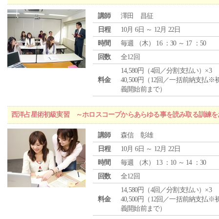
講師
澤田 昌征
日程
10月 6日 ～ 12月 22日
時間
毎週 （
木
） 16 ：30 ～ 17 ：50
回数
全12回
14,580円（4回／分割支払い）×3
料金
40,500円（12回／一括前納支払※
義開始前まで）
西洋占星術初級実習 ～ホロスコープからあらゆる事を読み取る訓練を
講師
森信 彰雄
日程
10月 6日 ～ 12月 22日
時間
毎週 （
木
） 13 ：10 ～ 14 ：30
回数
全12回
14,580円（4回／分割支払い）×3
料金
40,500円（12回／一括前納支払※
義開始前まで）