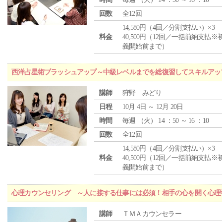
回数
全12回
14,580円（4回／分割支払い）×3
料金
40,500円（12回／一括前納支払※
義開始前まで）
西洋占星術ブラッシュアップ～中級レベルまでを総復習してスキルアッ
講師
狩野 みどり
日程
10月 4日 ～ 12月 20日
時間
毎週 （
火
） 14 ：50 ～ 16 ：10
回数
全12回
14,580円（4回／分割支払い）×3
料金
40,500円（12回／一括前納支払※
義開始前まで）
心理カウンセリング ～人に接する仕事には必須！相手の心を開く心理
講師
ＴＭＡカウンセラー