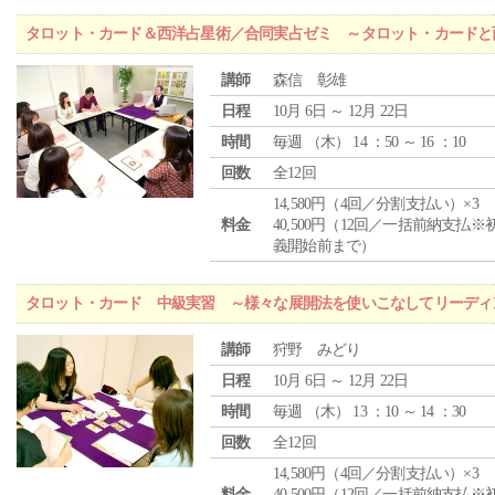
タロット・カード＆西洋占星術／合同実占ゼミ ～タロット・カードと
講師
森信 彰雄
日程
10月 6日 ～ 12月 22日
時間
毎週 （
木
） 14 ：50 ～ 16 ：10
回数
全12回
14,580円（4回／分割支払い）×3
料金
40,500円（12回／一括前納支払※
義開始前まで）
タロット・カード 中級実習 ～様々な展開法を使いこなしてリーディ
講師
狩野 みどり
日程
10月 6日 ～ 12月 22日
時間
毎週 （
木
） 13 ：10 ～ 14 ：30
回数
全12回
14,580円（4回／分割支払い）×3
料金
40,500円（12回／一括前納支払※