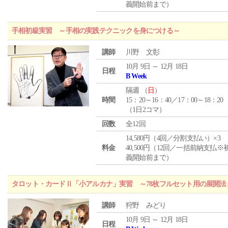
義開始前まで）
手相初級実習 ～手相の実践テクニックを身につける～
講師
川野 文彰
10月 9日 ～ 12月 18日
日程
B Week
隔週 （
日
）
時間
15：20～16：40／17：00～18：20
（1日2コマ）
回数
全12回
14,580円（4回／分割支払い）×3
料金
40,500円（12回／一括前納支払※
義開始前まで）
タロット・カードⅡ「小アルカナ」実習 ～78枚フルセット用の展開
講師
狩野 みどり
10月 9日 ～ 12月 18日
日程