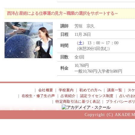
西洋占星術による仕事運の見方～職業の選択をサポートする～
講師
芳垣 宗久
日程
11月 26日
（
土
） 13 ：00 ～ 17 ：00
時間
（休憩20分1回含む）
回数
全1回
10,760円
料金
一般10,760円/入学者9,680円
｜
会社概要
｜
学校案内
｜
初めての方へ
｜
講座一覧
｜
ス
｜
在校生・修了生の声
｜
占術紹介
｜
認定ライセンス制度
｜
占いのお
｜
特定商取引法に基づく表記
｜
プライバシーポ
Copyright (C) AKADEM