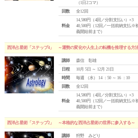
（1日2コマ）
回数
全12回
14,580円（4回／分割支払い）×3
料金
40,500円（12回／一括前納支払※
義開始前まで）
西洋占星術「ステップ4」 ～運勢の変化や人生上の転機を推理する方
講師
森信 彰雄
日程
10月 5日 ～ 12月 21日
時間
毎週 （
水
） 14 ：50 ～ 16 ：10
回数
全12回
14,580円（4回／分割支払い）×3
料金
40,500円（12回／一括前納支払※
義開始前まで）
西洋占星術「ステップ2」 ～本格的な西洋占星術の世界に参入する～
講師
狩野 みどり