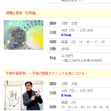
義開始前まで）
宿曜占星術「応用編」
講師
川野 文彰
10月 17日 ～ 12月 26日
日程
B Week
時間
隔週 （
月
） 16 ：30 ～ 17 ：50
回数
全6回
22,360円
料金
一般22,360円/入学者20,090円
手相中級実習 ～手相の実践テクニックを身につける～
講師
川野 文彰
10月 17日 ～ 12月 26日
日程
B Week
隔週 （
月
）
時間
13：10～14：30／14：50～16：10