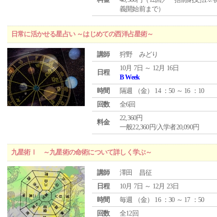
義開始前まで）
日常に活かせる星占い ～はじめての西洋占星術～
講師
狩野 みどり
10月 7日 ～ 12月 16日
日程
B Week
時間
隔週 （
金
） 14 ：50 ～ 16 ：10
回数
全6回
22,360円
料金
一般22,360円/入学者20,090円
九星術Ⅰ ～九星術の命術について詳しく学ぶ～
講師
澤田 昌征
日程
10月 7日 ～ 12月 23日
時間
毎週 （
金
） 16 ：30 ～ 17 ：50
回数
全12回