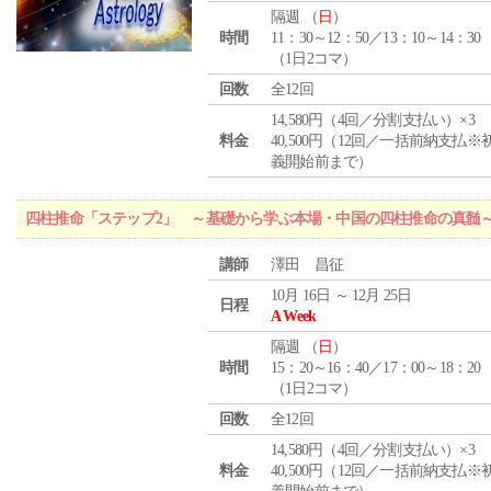
隔週 （
日
）
時間
11：30～12：50／13：10～14：30
（1日2コマ）
回数
全12回
14,580円（4回／分割支払い）×3
料金
40,500円（12回／一括前納支払※
義開始前まで）
四柱推命「ステップ2」 ～基礎から学ぶ本場・中国の四柱推命の真髄
講師
澤田 昌征
10月 16日 ～ 12月 25日
日程
A Week
隔週 （
日
）
時間
15：20～16：40／17：00～18：20
（1日2コマ）
回数
全12回
14,580円（4回／分割支払い）×3
料金
40,500円（12回／一括前納支払※