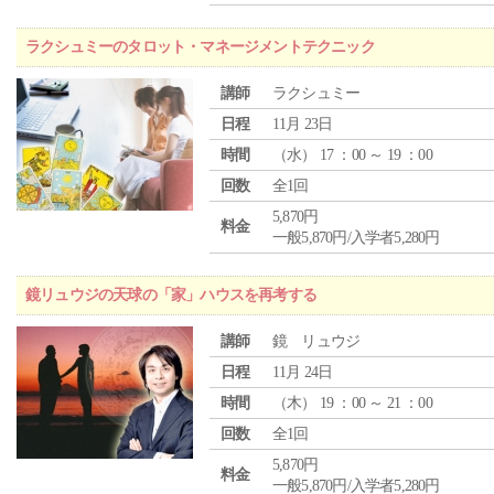
ラクシュミーのタロット・マネージメントテクニック
講師
ラクシュミー
日程
11月 23日
時間
（
水
） 17 ：00 ～ 19 ：00
回数
全1回
5,870円
料金
一般5,870円/入学者5,280円
鏡リュウジの天球の「家」ハウスを再考する
講師
鏡 リュウジ
日程
11月 24日
時間
（
木
） 19 ：00 ～ 21 ：00
回数
全1回
5,870円
料金
一般5,870円/入学者5,280円