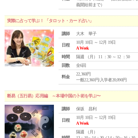
義開始前まで）
実際に占って学ぶ！ 「タロット・カード占い」
講師
大木 華子
10月 10日 ～ 12月 19日
日程
A Week
時間
隔週 （
月
） 11 ：30 ～ 12 ：50
回数
全6回
22,360円
料金
一般22,360円/入学者20,090円
断易（五行易）応用編 ～本場中国の卜術を学ぶ〜
講師
保坂 昌利
10月 10日 ～ 12月 19日
日程
A Week
隔週 （
月
）
時間
13：10～14：30／14：50～16：10