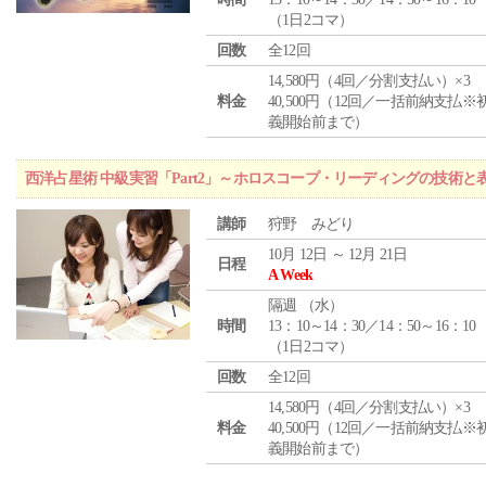
（1日2コマ）
回数
全12回
14,580円（4回／分割支払い）×3
料金
40,500円（12回／一括前納支払※
義開始前まで）
西洋占星術 中級実習「Part2」～ホロスコープ・リーディングの技術
講師
狩野 みどり
10月 12日 ～ 12月 21日
日程
A Week
隔週 （
水
）
時間
13：10～14：30／14：50～16：10
（1日2コマ）
回数
全12回
14,580円（4回／分割支払い）×3
料金
40,500円（12回／一括前納支払※
義開始前まで）