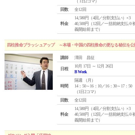
（ 1日2コマ）
回数
全12回
14,580円（4回／分割支払い）×3
料金
40,500円（12回／一括前納支払※
義開始前まで）
四柱推命ブラッシュアップ ～本場・中国の四柱推命の更なる秘伝を公
講師
澤田 昌征
10月 17日 ～ 12月 26日
日程
B Week
隔週 （
月
）
時間
14：50～16：10／16：30～17：50
（1日2コマ）
回数
全12回
14,580円（4回／分割支払い）×3
料金
40,500円（12回／一括前納支払※
義開始前まで）