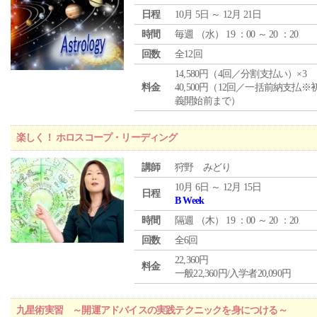
日程
10月 5日 ～ 12月 21日
時間
毎週 （
水
） 19 ：00 ～ 20 ：20
回数
全12回
14,580円（4回／分割支払い）×3
料金
40,500円（12回／一括前納支払※
義開始前まで）
楽しく！ ホロスコープ・リーディング
講師
狩野 みどり
10月 6日 ～ 12月 15日
日程
B Week
時間
隔週 （
木
） 19 ：00 ～ 20 ：20
回数
全6回
22,360円
料金
一般22,360円/入学者20,090円
九星術実習 ～開運アドバイスの実践テクニックを身につける～