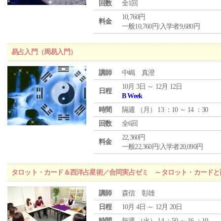
回数
全1回
10,760円
料金
一般10,760円/入学者9,680円
易占入門（周易入門）
講師
中嶋 真澄
10月 3日 ～ 12月 12日
日程
B Week
時間
隔週 （
月
） 13 ：10 ～ 14 ：30
回数
全6回
22,360円
料金
一般22,360円/入学者20,090円
タロット・カード＆西洋占星術／合同実占ゼミ ～タロット・カードと
講師
森信 彰雄
日程
10月 4日 ～ 12月 20日
時間
毎週 （
火
） 14 ：50 ～ 16 ：10