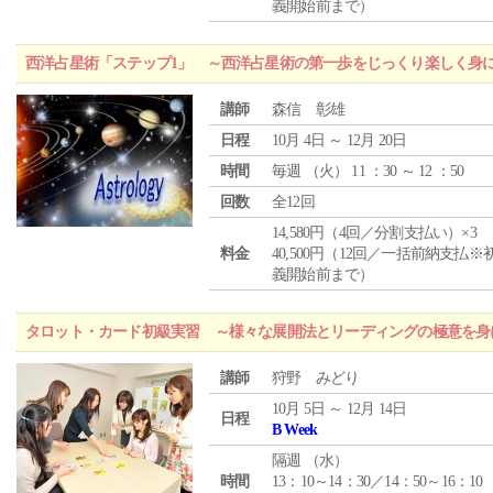
義開始前まで）
西洋占星術「ステップ1」 ～西洋占星術の第一歩をじっくり楽しく身
講師
森信 彰雄
日程
10月 4日 ～ 12月 20日
時間
毎週 （
火
） 11 ：30 ～ 12 ：50
回数
全12回
14,580円（4回／分割支払い）×3
料金
40,500円（12回／一括前納支払※
義開始前まで）
タロット・カード初級実習 ～様々な展開法とリーディングの極意を身
講師
狩野 みどり
10月 5日 ～ 12月 14日
日程
B Week
隔週 （
水
）
時間
13：10～14：30／14：50～16：10