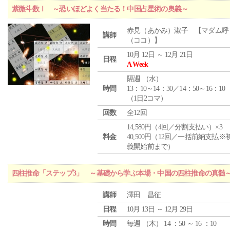
紫微斗数Ⅰ ～恐いほどよく当たる！中国占星術の奥義～
赤見（あかみ）淑子 【マダム呼
講師
（ココ）】
10月 12日 ～ 12月 21日
日程
A Week
隔週 （
水
）
時間
13：10～14：30／14：50～16：10
（1日2コマ）
回数
全12回
14,580円（4回／分割支払い）×3
料金
40,500円（12回／一括前納支払※
義開始前まで）
四柱推命「ステップ3」 ～基礎から学ぶ本場・中国の四柱推命の真髄
講師
澤田 昌征
日程
10月 13日 ～ 12月 29日
時間
毎週 （
木
） 14 ：50 ～ 16 ：10