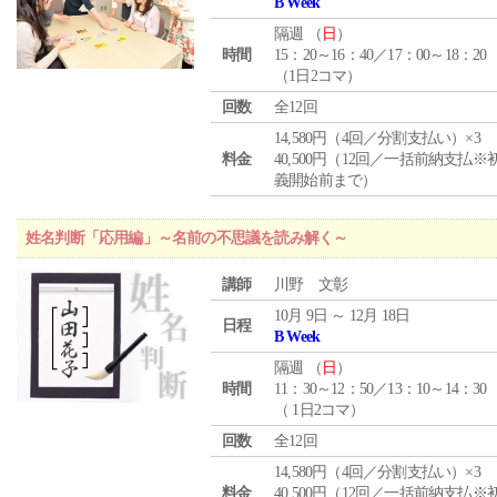
B Week
隔週 （
日
）
時間
15：20～16：40／17：00～18：20
（1日2コマ）
回数
全12回
14,580円（4回／分割支払い）×3
料金
40,500円（12回／一括前納支払※
義開始前まで）
姓名判断「応用編」～名前の不思議を読み解く～
講師
川野 文彰
10月 9日 ～ 12月 18日
日程
B Week
隔週 （
日
）
時間
11：30～12：50／13：10～14：30
（ 1日2コマ）
回数
全12回
14,580円（4回／分割支払い）×3
料金
40,500円（12回／一括前納支払※