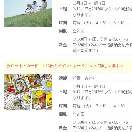
10月 4日 ～ 4月 4日
日程
※12／27と2017年1／3・1／10は
なります。
時間
毎週 （
火
） 14 ：50 ～ 16 ：10
回数
全24回
14,580円（4回／分割支払い）×6
料金
79,380円（24回／一括前納支払※
義開始前まで）
タロット・カード ～22枚のメイン・カードについて詳しく学ぶ～
講師
狩野 みどり
10月 4日 ～ 4月 4日
日程
※12／27と2017年1／3・1／10は
なります。
時間
毎週 （
火
） 13 ：10 ～ 14 ：30
回数
全24回
14,580円（4回／分割支払い）×6
料金
79,380円（24回／一括前納支払※