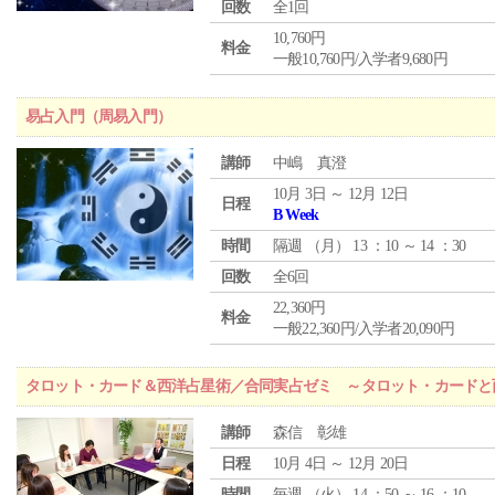
回数
全1回
10,760円
料金
一般10,760円/入学者9,680円
易占入門（周易入門）
講師
中嶋 真澄
10月 3日 ～ 12月 12日
日程
B Week
時間
隔週 （
月
） 13 ：10 ～ 14 ：30
回数
全6回
22,360円
料金
一般22,360円/入学者20,090円
タロット・カード＆西洋占星術／合同実占ゼミ ～タロット・カードと
講師
森信 彰雄
日程
10月 4日 ～ 12月 20日
時間
毎週 （
火
） 14 ：50 ～ 16 ：10