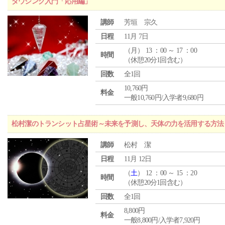
ダウジング入門「応用編」
講師
芳垣 宗久
日程
11月 7日
（
月
） 13 ：00 ～ 17 ：00
時間
（休憩20分1回含む）
回数
全1回
10,760円
料金
一般10,760円/入学者9,680円
松村潔のトランシット占星術～未来を予測し、天体の力を活用する方法
講師
松村 潔
日程
11月 12日
（
土
） 12 ：00 ～ 15 ：20
時間
（休憩20分1回含む）
回数
全1回
8,800円
料金
一般8,800円/入学者7,920円