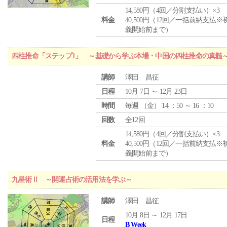
14,580円（4回／分割支払い）×3
料金
40,500円（12回／一括前納支払※
義開始前まで）
四柱推命「ステップ1」 ～基礎から学ぶ本場・中国の四柱推命の真髄
講師
澤田 昌征
日程
10月 7日 ～ 12月 23日
時間
毎週 （
金
） 14 ：50 ～ 16 ：10
回数
全12回
14,580円（4回／分割支払い）×3
料金
40,500円（12回／一括前納支払※
義開始前まで）
九星術Ⅱ ～開運占術の活用法を学ぶ～
講師
澤田 昌征
10月 8日 ～ 12月 17日
日程
B Week