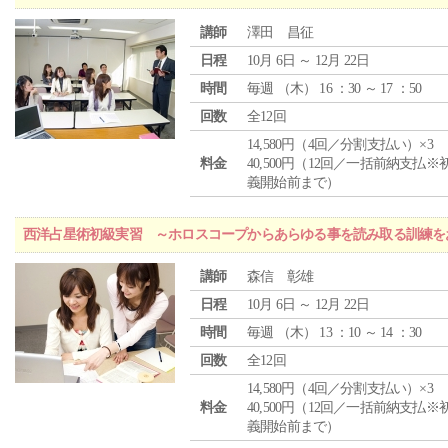
講師
澤田 昌征
日程
10月 6日 ～ 12月 22日
時間
毎週 （
木
） 16 ：30 ～ 17 ：50
回数
全12回
14,580円（4回／分割支払い）×3
料金
40,500円（12回／一括前納支払※
義開始前まで）
西洋占星術初級実習 ～ホロスコープからあらゆる事を読み取る訓練を
講師
森信 彰雄
日程
10月 6日 ～ 12月 22日
時間
毎週 （
木
） 13 ：10 ～ 14 ：30
回数
全12回
14,580円（4回／分割支払い）×3
料金
40,500円（12回／一括前納支払※
義開始前まで）