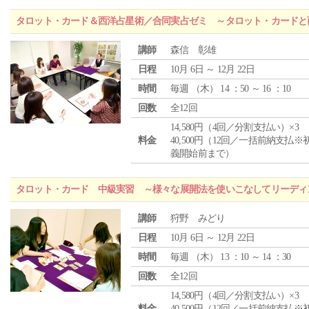
タロット・カード＆西洋占星術／合同実占ゼミ ～タロット・カードと
講師
森信 彰雄
日程
10月 6日 ～ 12月 22日
時間
毎週 （
木
） 14 ：50 ～ 16 ：10
回数
全12回
14,580円（4回／分割支払い）×3
料金
40,500円（12回／一括前納支払※
義開始前まで）
タロット・カード 中級実習 ～様々な展開法を使いこなしてリーディ
講師
狩野 みどり
日程
10月 6日 ～ 12月 22日
時間
毎週 （
木
） 13 ：10 ～ 14 ：30
回数
全12回
14,580円（4回／分割支払い）×3
料金
40,500円（12回／一括前納支払※