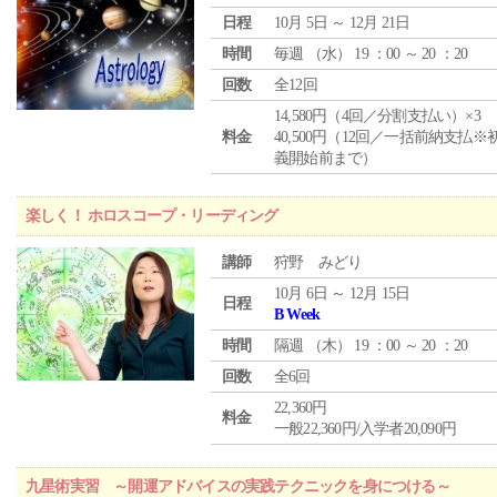
日程
10月 5日 ～ 12月 21日
時間
毎週 （
水
） 19 ：00 ～ 20 ：20
回数
全12回
14,580円（4回／分割支払い）×3
料金
40,500円（12回／一括前納支払※
義開始前まで）
楽しく！ ホロスコープ・リーディング
講師
狩野 みどり
10月 6日 ～ 12月 15日
日程
B Week
時間
隔週 （
木
） 19 ：00 ～ 20 ：20
回数
全6回
22,360円
料金
一般22,360円/入学者20,090円
九星術実習 ～開運アドバイスの実践テクニックを身につける～