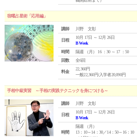
義開始前まで）
宿曜占星術「応用編」
講師
川野 文彰
10月 17日 ～ 12月 26日
日程
B Week
時間
隔週 （
月
） 16 ：30 ～ 17 ：50
回数
全6回
22,360円
料金
一般22,360円/入学者20,090円
手相中級実習 ～手相の実践テクニックを身につける～
講師
川野 文彰
10月 17日 ～ 12月 26日
日程
B Week
隔週 （
月
）
時間
13：10～14：30／14：50～16：10