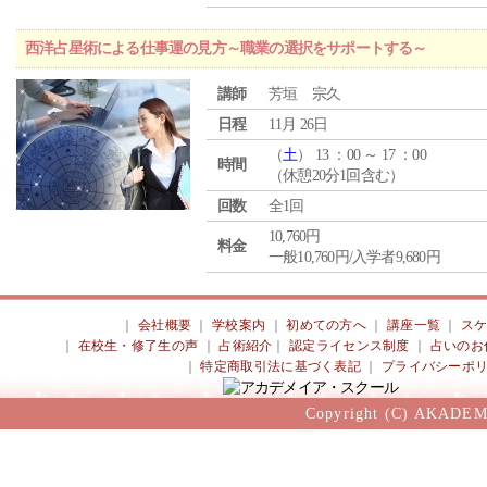
西洋占星術による仕事運の見方～職業の選択をサポートする～
講師
芳垣 宗久
日程
11月 26日
（
土
） 13 ：00 ～ 17 ：00
時間
（休憩20分1回含む）
回数
全1回
10,760円
料金
一般10,760円/入学者9,680円
｜
会社概要
｜
学校案内
｜
初めての方へ
｜
講座一覧
｜
ス
｜
在校生・修了生の声
｜
占術紹介
｜
認定ライセンス制度
｜
占いのお
｜
特定商取引法に基づく表記
｜
プライバシーポ
Copyright (C) AKADEM