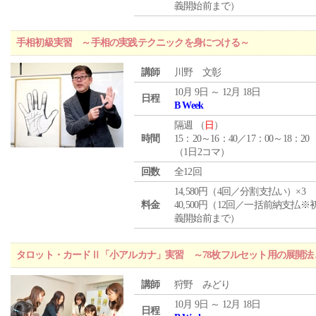
義開始前まで）
手相初級実習 ～手相の実践テクニックを身につける～
講師
川野 文彰
10月 9日 ～ 12月 18日
日程
B Week
隔週 （
日
）
時間
15：20～16：40／17：00～18：20
（1日2コマ）
回数
全12回
14,580円（4回／分割支払い）×3
料金
40,500円（12回／一括前納支払※
義開始前まで）
タロット・カードⅡ「小アルカナ」実習 ～78枚フルセット用の展開
講師
狩野 みどり
10月 9日 ～ 12月 18日
日程