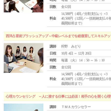
回数
全12回
14,580円（4回／分割支払い）×3
料金
40,500円（12回／一括前納支払※
義開始前まで）
西洋占星術ブラッシュアップ～中級レベルまでを総復習してスキルアッ
講師
狩野 みどり
日程
10月 4日 ～ 12月 20日
時間
毎週 （
火
） 14 ：50 ～ 16 ：10
回数
全12回
14,580円（4回／分割支払い）×3
料金
40,500円（12回／一括前納支払※
義開始前まで）
心理カウンセリング ～人に接する仕事には必須！相手の心を開く心理
講師
ＴＭＡカウンセラー