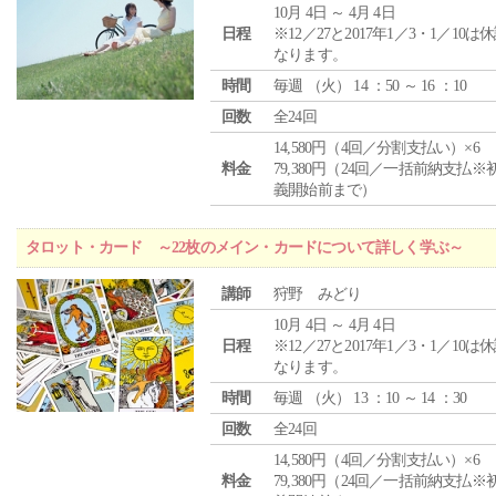
10月 4日 ～ 4月 4日
日程
※12／27と2017年1／3・1／10は
なります。
時間
毎週 （
火
） 14 ：50 ～ 16 ：10
回数
全24回
14,580円（4回／分割支払い）×6
料金
79,380円（24回／一括前納支払※
義開始前まで）
タロット・カード ～22枚のメイン・カードについて詳しく学ぶ～
講師
狩野 みどり
10月 4日 ～ 4月 4日
日程
※12／27と2017年1／3・1／10は
なります。
時間
毎週 （
火
） 13 ：10 ～ 14 ：30
回数
全24回
14,580円（4回／分割支払い）×6
料金
79,380円（24回／一括前納支払※