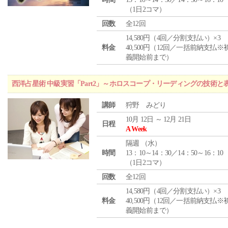
（1日2コマ）
回数
全12回
14,580円（4回／分割支払い）×3
料金
40,500円（12回／一括前納支払※
義開始前まで）
西洋占星術 中級実習「Part2」～ホロスコープ・リーディングの技術
講師
狩野 みどり
10月 12日 ～ 12月 21日
日程
A Week
隔週 （
水
）
時間
13：10～14：30／14：50～16：10
（1日2コマ）
回数
全12回
14,580円（4回／分割支払い）×3
料金
40,500円（12回／一括前納支払※
義開始前まで）