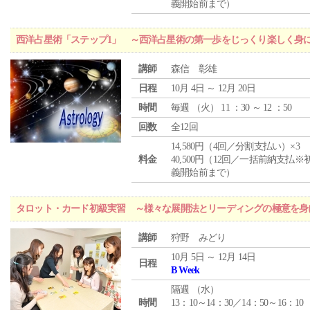
義開始前まで）
西洋占星術「ステップ1」 ～西洋占星術の第一歩をじっくり楽しく身
講師
森信 彰雄
日程
10月 4日 ～ 12月 20日
時間
毎週 （
火
） 11 ：30 ～ 12 ：50
回数
全12回
14,580円（4回／分割支払い）×3
料金
40,500円（12回／一括前納支払※
義開始前まで）
タロット・カード初級実習 ～様々な展開法とリーディングの極意を身
講師
狩野 みどり
10月 5日 ～ 12月 14日
日程
B Week
隔週 （
水
）
時間
13：10～14：30／14：50～16：10