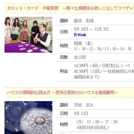
タロット・カード 中級実習 ～様々な展開法を使いこなしてリーディ
講師
森信 彰雄
9月 10日 ～ 12月 3日
日程
B Week
隔週 （
土
）
時間
11：30～12：50／13：10～14：30
回数
全12回
14,580円（4回／分割支払い）×3
料金
40,500円（12回／一括前納支払※
義開始前まで）
ハウスの実戦的な読み方 ～西洋占星術の12ハウスを徹底解明～
講師
芳垣 宗久
日程
9月 12日
（
月
） 13 ：00 ～ 17 ：00
時間
（休憩20分1回含む）