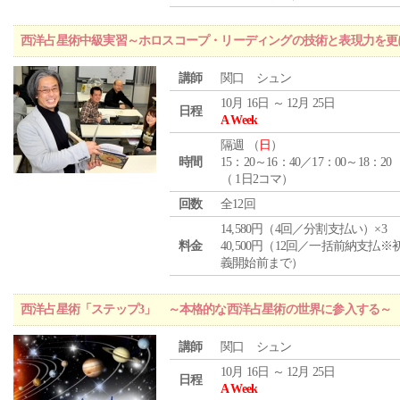
西洋占星術中級実習～ホロスコープ・リーディングの技術と表現力を更
講師
関口 シュン
10月 16日 ～ 12月 25日
日程
A Week
隔週 （
日
）
時間
15：20～16：40／17：00～18：20
（ 1日2コマ）
回数
全12回
14,580円（4回／分割支払い）×3
料金
40,500円（12回／一括前納支払※
義開始前まで）
西洋占星術「ステップ3」 ～本格的な西洋占星術の世界に参入する～
講師
関口 シュン
10月 16日 ～ 12月 25日
日程
A Week