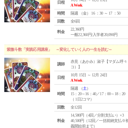
日程
A Week
時間
隔週 （
金
） 16 ：30 ～ 17 ：50
回数
全6回
22,360円
料金
一般22,360円/入学者20,090円
紫微斗数「実践応用講座」 ～変化していく人の一生を読む～
赤見（あかみ）淑子【マダム呼々
講師
コ）】
10月 15日 ～ 12月 24日
日程
A Week
隔週 （
土
）
時間
15：20～16：40／17：00～18：20
（ 1日2コマ）
回数
全12回
14,580円（4回／分割支払い）×3
料金
40,500円（12回／一括前納支払※
義開始前まで）