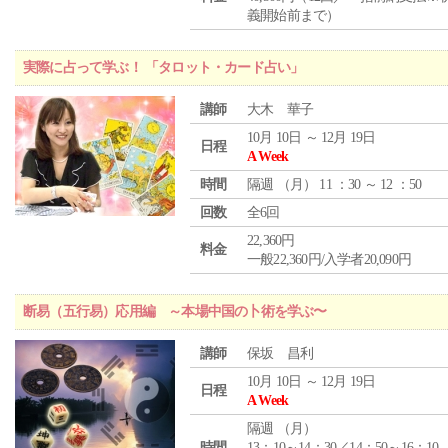
義開始前まで）
実際に占って学ぶ！ 「タロット・カード占い」
講師
大木 華子
10月 10日 ～ 12月 19日
日程
A Week
時間
隔週 （
月
） 11 ：30 ～ 12 ：50
回数
全6回
22,360円
料金
一般22,360円/入学者20,090円
断易（五行易）応用編 ～本場中国の卜術を学ぶ〜
講師
保坂 昌利
10月 10日 ～ 12月 19日
日程
A Week
隔週 （
月
）
時間
13：10～14：30／14：50～16：10