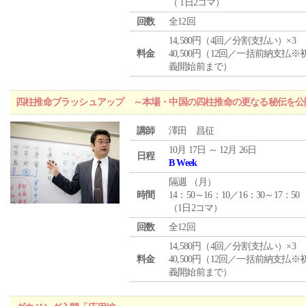
（ 1日2コマ）
回数
全12回
14,580円（4回／分割支払い）×3
料金
40,500円（12回／一括前納支払※
義開始前まで）
四柱推命ブラッシュアップ ～本場・中国の四柱推命の更なる秘伝を公
講師
澤田 昌征
10月 17日 ～ 12月 26日
日程
B Week
隔週 （
月
）
時間
14：50～16：10／16：30～17：50
（1日2コマ）
回数
全12回
14,580円（4回／分割支払い）×3
料金
40,500円（12回／一括前納支払※
義開始前まで）