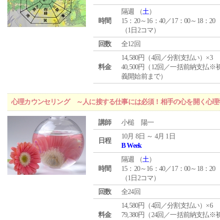
隔週 （
土
）
時間
15：20～16：40／17：00～18：20
（1日2コマ）
回数
全12回
14,580円（4回／分割支払い）×3
料金
40,500円（12回／一括前納支払※
義開始前まで）
心理カウンセリング ～人に接する仕事には必須！相手の心を開く心理
講師
小槌 陽一
10月 8日 ～ 4月 1日
日程
B Week
隔週 （
土
）
時間
15：20～16：40／17：00～18：20
（1日2コマ）
回数
全24回
14,580円（4回／分割支払い）×6
料金
79,380円（24回／一括前納支払※