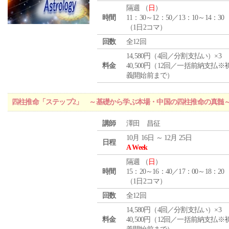
隔週 （
日
）
時間
11：30～12：50／13：10～14：30
（1日2コマ）
回数
全12回
14,580円（4回／分割支払い）×3
料金
40,500円（12回／一括前納支払※
義開始前まで）
四柱推命「ステップ2」 ～基礎から学ぶ本場・中国の四柱推命の真髄
講師
澤田 昌征
10月 16日 ～ 12月 25日
日程
A Week
隔週 （
日
）
時間
15：20～16：40／17：00～18：20
（1日2コマ）
回数
全12回
14,580円（4回／分割支払い）×3
料金
40,500円（12回／一括前納支払※