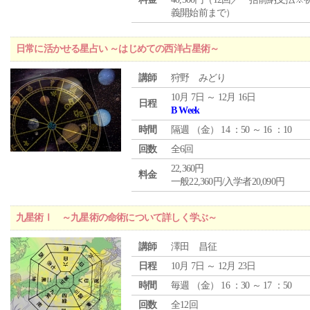
義開始前まで）
日常に活かせる星占い ～はじめての西洋占星術～
講師
狩野 みどり
10月 7日 ～ 12月 16日
日程
B Week
時間
隔週 （
金
） 14 ：50 ～ 16 ：10
回数
全6回
22,360円
料金
一般22,360円/入学者20,090円
九星術Ⅰ ～九星術の命術について詳しく学ぶ～
講師
澤田 昌征
日程
10月 7日 ～ 12月 23日
時間
毎週 （
金
） 16 ：30 ～ 17 ：50
回数
全12回