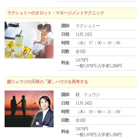
ラクシュミーのタロット・マネージメントテクニック
講師
ラクシュミー
日程
11月 23日
時間
（
水
） 17 ：00 ～ 19 ：00
回数
全1回
5,870円
料金
一般5,870円/入学者5,280円
鏡リュウジの天球の「家」ハウスを再考する
講師
鏡 リュウジ
日程
11月 24日
時間
（
木
） 19 ：00 ～ 21 ：00
回数
全1回
5,870円
料金
一般5,870円/入学者5,280円