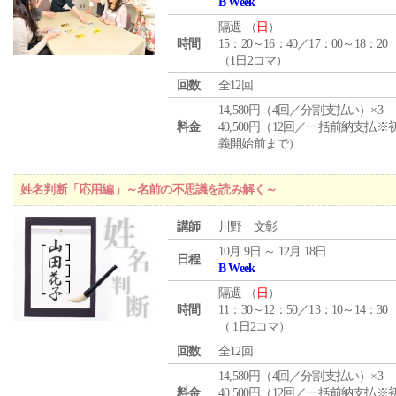
B Week
隔週 （
日
）
時間
15：20～16：40／17：00～18：20
（1日2コマ）
回数
全12回
14,580円（4回／分割支払い）×3
料金
40,500円（12回／一括前納支払※
義開始前まで）
姓名判断「応用編」～名前の不思議を読み解く～
講師
川野 文彰
10月 9日 ～ 12月 18日
日程
B Week
隔週 （
日
）
時間
11：30～12：50／13：10～14：30
（ 1日2コマ）
回数
全12回
14,580円（4回／分割支払い）×3
料金
40,500円（12回／一括前納支払※