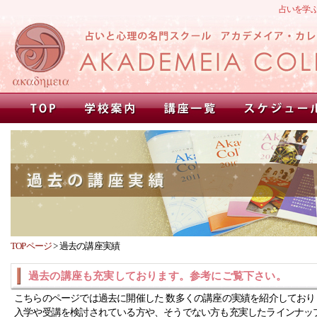
占いを学
TOPページ
>
過去の講座実績
過去の講座も充実しております。参考にご覧下さい。
こちらのページでは過去に開催した 数多くの講座の実績を紹介しており
入学や受講を検討されている方や、そうでない方も充実したラインナッ