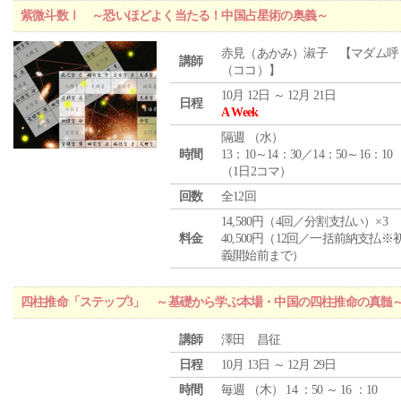
紫微斗数Ⅰ ～恐いほどよく当たる！中国占星術の奥義～
赤見（あかみ）淑子 【マダム呼
講師
（ココ）】
10月 12日 ～ 12月 21日
日程
A Week
隔週 （
水
）
時間
13：10～14：30／14：50～16：10
（1日2コマ）
回数
全12回
14,580円（4回／分割支払い）×3
料金
40,500円（12回／一括前納支払※
義開始前まで）
四柱推命「ステップ3」 ～基礎から学ぶ本場・中国の四柱推命の真髄
講師
澤田 昌征
日程
10月 13日 ～ 12月 29日
時間
毎週 （
木
） 14 ：50 ～ 16 ：10