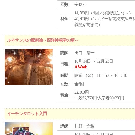
回数
全12回
14,580円（4回／分割支払い）×3
料金
40,500円（12回／一括前納支払※
義開始前まで）
ルネサンスの魔術論～西洋神秘学の華～
講師
田口 清一
10月 14日 ～ 12月 23日
日程
A Week
時間
隔週 （
金
） 14 ：50 ～ 16 ：10
回数
全6回
22,360円
料金
一般22,360円/入学者20,090円
イーチンタロット入門
講師
川野 文彰
10月 14日 ～ 12月 23日