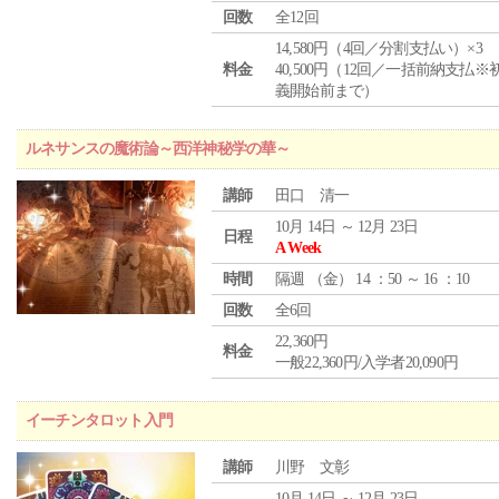
回数
全12回
14,580円（4回／分割支払い）×3
料金
40,500円（12回／一括前納支払※
義開始前まで）
ルネサンスの魔術論～西洋神秘学の華～
講師
田口 清一
10月 14日 ～ 12月 23日
日程
A Week
時間
隔週 （
金
） 14 ：50 ～ 16 ：10
回数
全6回
22,360円
料金
一般22,360円/入学者20,090円
イーチンタロット入門
講師
川野 文彰
10月 14日 ～ 12月 23日