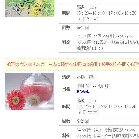
隔週 （
土
）
時間
15：20～16：40／17：00～18：20
（1日2コマ）
回数
全12回
14,580円（4回／分割支払い）×3
料金
40,500円（12回／一括前納支払※
義開始前まで）
心理カウンセリング ～人に接する仕事には必須！相手の心を開く心理
講師
小槌 陽一
10月 8日 ～ 4月 1日
日程
B Week
隔週 （
土
）
時間
15：20～16：40／17：00～18：20
（1日2コマ）
回数
全24回
14,580円（4回／分割支払い）×6
料金
79,380円（24回／一括前納支払※