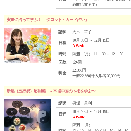
義開始前まで）
実際に占って学ぶ！ 「タロット・カード占い」
講師
大木 華子
10月 10日 ～ 12月 19日
日程
A Week
時間
隔週 （
月
） 11 ：30 ～ 12 ：50
回数
全6回
22,360円
料金
一般22,360円/入学者20,090円
断易（五行易）応用編 ～本場中国の卜術を学ぶ〜
講師
保坂 昌利
10月 10日 ～ 12月 19日
日程
A Week
隔週 （
月
）
時間
13：10～14：30／14：50～16：10