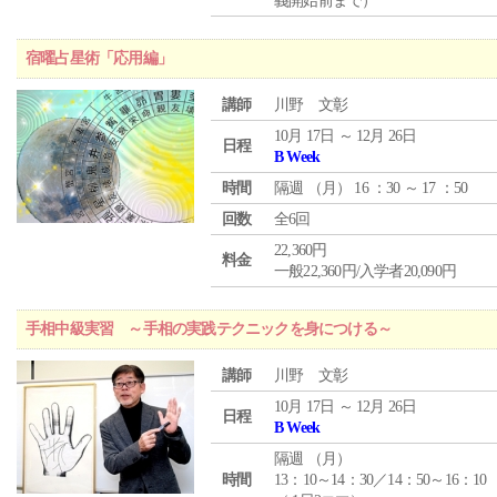
義開始前まで）
宿曜占星術「応用編」
講師
川野 文彰
10月 17日 ～ 12月 26日
日程
B Week
時間
隔週 （
月
） 16 ：30 ～ 17 ：50
回数
全6回
22,360円
料金
一般22,360円/入学者20,090円
手相中級実習 ～手相の実践テクニックを身につける～
講師
川野 文彰
10月 17日 ～ 12月 26日
日程
B Week
隔週 （
月
）
時間
13：10～14：30／14：50～16：10