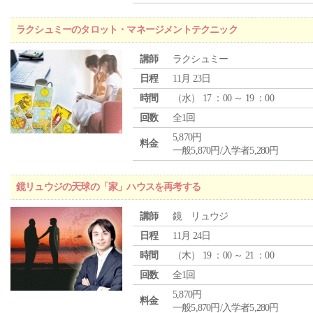
ラクシュミーのタロット・マネージメントテクニック
講師
ラクシュミー
日程
11月 23日
時間
（
水
） 17 ：00 ～ 19 ：00
回数
全1回
5,870円
料金
一般5,870円/入学者5,280円
鏡リュウジの天球の「家」ハウスを再考する
講師
鏡 リュウジ
日程
11月 24日
時間
（
木
） 19 ：00 ～ 21 ：00
回数
全1回
5,870円
料金
一般5,870円/入学者5,280円