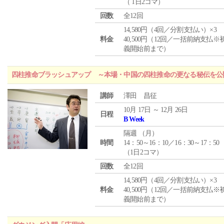
（ 1日2コマ）
回数
全12回
14,580円（4回／分割支払い）×3
料金
40,500円（12回／一括前納支払※
義開始前まで）
四柱推命ブラッシュアップ ～本場・中国の四柱推命の更なる秘伝を公
講師
澤田 昌征
10月 17日 ～ 12月 26日
日程
B Week
隔週 （
月
）
時間
14：50～16：10／16：30～17：50
（1日2コマ）
回数
全12回
14,580円（4回／分割支払い）×3
料金
40,500円（12回／一括前納支払※
義開始前まで）