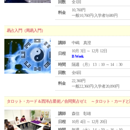
回数
全1回
10,760円
料金
一般10,760円/入学者9,680円
易占入門（周易入門）
講師
中嶋 真澄
10月 3日 ～ 12月 12日
日程
B Week
時間
隔週 （
月
） 13 ：10 ～ 14 ：30
回数
全6回
22,360円
料金
一般22,360円/入学者20,090円
タロット・カード＆西洋占星術／合同実占ゼミ ～タロット・カードと
講師
森信 彰雄
日程
10月 4日 ～ 12月 20日
時間
毎週 （
火
） 14 ：50 ～ 16 ：10