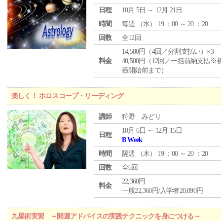
日程
10月 5日 ～ 12月 21日
時間
毎週 （
水
） 19 ：00 ～ 20 ：20
回数
全12回
14,580円（4回／分割支払い）×3
料金
40,500円（12回／一括前納支払※
義開始前まで）
楽しく！ ホロスコープ・リーディング
講師
狩野 みどり
10月 6日 ～ 12月 15日
日程
B Week
時間
隔週 （
木
） 19 ：00 ～ 20 ：20
回数
全6回
22,360円
料金
一般22,360円/入学者20,090円
九星術実習 ～開運アドバイスの実践テクニックを身につける～