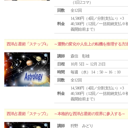
（1日2コマ）
回数
全12回
14,580円（4回／分割支払い）×3
料金
40,500円（12回／一括前納支払※
義開始前まで）
西洋占星術「ステップ4」 ～運勢の変化や人生上の転機を推理する方
講師
森信 彰雄
日程
10月 5日 ～ 12月 21日
時間
毎週 （
水
） 14 ：50 ～ 16 ：10
回数
全12回
14,580円（4回／分割支払い）×3
料金
40,500円（12回／一括前納支払※
義開始前まで）
西洋占星術「ステップ2」 ～本格的な西洋占星術の世界に参入する～
講師
狩野 みどり