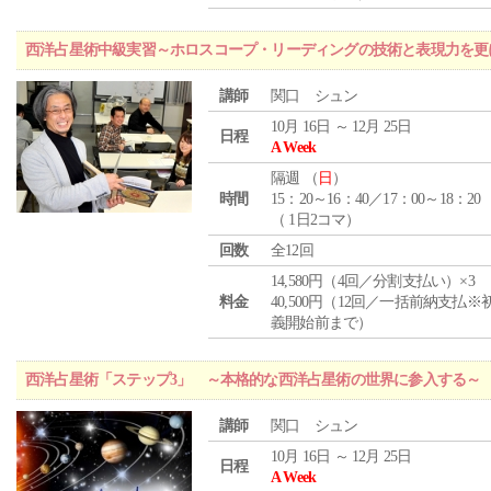
西洋占星術中級実習～ホロスコープ・リーディングの技術と表現力を更
講師
関口 シュン
10月 16日 ～ 12月 25日
日程
A Week
隔週 （
日
）
時間
15：20～16：40／17：00～18：20
（ 1日2コマ）
回数
全12回
14,580円（4回／分割支払い）×3
料金
40,500円（12回／一括前納支払※
義開始前まで）
西洋占星術「ステップ3」 ～本格的な西洋占星術の世界に参入する～
講師
関口 シュン
10月 16日 ～ 12月 25日
日程
A Week