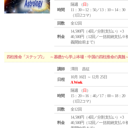
隔週 （
日
）
時間
11：30～12：50／13：10～14：30
（1日2コマ）
回数
全12回
14,580円（4回／分割支払い）×3
料金
40,500円（12回／一括前納支払※
義開始前まで）
四柱推命「ステップ2」 ～基礎から学ぶ本場・中国の四柱推命の真髄
講師
澤田 昌征
10月 16日 ～ 12月 25日
日程
A Week
隔週 （
日
）
時間
15：20～16：40／17：00～18：20
（1日2コマ）
回数
全12回
14,580円（4回／分割支払い）×3
料金
40,500円（12回／一括前納支払※