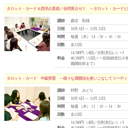
タロット・カード＆西洋占星術／合同実占ゼミ ～タロット・カードと
講師
森信 彰雄
日程
10月 6日 ～ 12月 22日
時間
毎週 （
木
） 14 ：50 ～ 16 ：10
回数
全12回
14,580円（4回／分割支払い）×3
料金
40,500円（12回／一括前納支払※
義開始前まで）
タロット・カード 中級実習 ～様々な展開法を使いこなしてリーディ
講師
狩野 みどり
日程
10月 6日 ～ 12月 22日
時間
毎週 （
木
） 13 ：10 ～ 14 ：30
回数
全12回
14,580円（4回／分割支払い）×3
料金
40,500円（12回／一括前納支払※