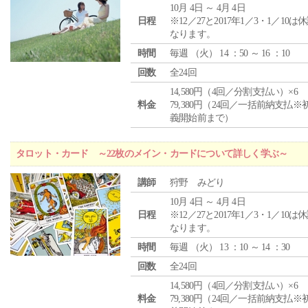
10月 4日 ～ 4月 4日
日程
※12／27と2017年1／3・1／10は
なります。
時間
毎週 （
火
） 14 ：50 ～ 16 ：10
回数
全24回
14,580円（4回／分割支払い）×6
料金
79,380円（24回／一括前納支払※
義開始前まで）
タロット・カード ～22枚のメイン・カードについて詳しく学ぶ～
講師
狩野 みどり
10月 4日 ～ 4月 4日
日程
※12／27と2017年1／3・1／10は
なります。
時間
毎週 （
火
） 13 ：10 ～ 14 ：30
回数
全24回
14,580円（4回／分割支払い）×6
料金
79,380円（24回／一括前納支払※