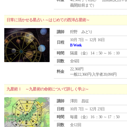
義開始前まで）
日常に活かせる星占い ～はじめての西洋占星術～
講師
狩野 みどり
10月 7日 ～ 12月 16日
日程
B Week
時間
隔週 （
金
） 14 ：50 ～ 16 ：10
回数
全6回
22,360円
料金
一般22,360円/入学者20,090円
九星術Ⅰ ～九星術の命術について詳しく学ぶ～
講師
澤田 昌征
日程
10月 7日 ～ 12月 23日
時間
毎週 （
金
） 16 ：30 ～ 17 ：50
回数
全12回