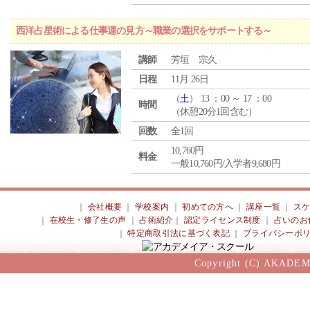
西洋占星術による仕事運の見方～職業の選択をサポートする～
講師
芳垣 宗久
日程
11月 26日
（
土
） 13 ：00 ～ 17 ：00
時間
（休憩20分1回含む）
回数
全1回
10,760円
料金
一般10,760円/入学者9,680円
｜
会社概要
｜
学校案内
｜
初めての方へ
｜
講座一覧
｜
ス
｜
在校生・修了生の声
｜
占術紹介
｜
認定ライセンス制度
｜
占いのお
｜
特定商取引法に基づく表記
｜
プライバシーポ
Copyright (C) AKADEM