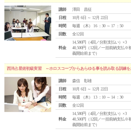
講師
澤田 昌征
日程
10月 6日 ～ 12月 22日
時間
毎週 （
木
） 16 ：30 ～ 17 ：50
回数
全12回
14,580円（4回／分割支払い）×3
料金
40,500円（12回／一括前納支払※
義開始前まで）
西洋占星術初級実習 ～ホロスコープからあらゆる事を読み取る訓練を
講師
森信 彰雄
日程
10月 6日 ～ 12月 22日
時間
毎週 （
木
） 13 ：10 ～ 14 ：30
回数
全12回
14,580円（4回／分割支払い）×3
料金
40,500円（12回／一括前納支払※
義開始前まで）