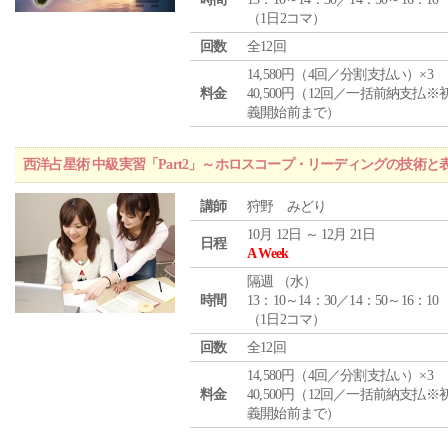
（1日2コマ）
回数
全12回
14,580円（4回／分割支払い）×3
料金
40,500円（12回／一括前納支払※
義開始前まで）
西洋占星術 中級実習「Part2」～ホロスコープ・リーディングの技術
講師
狩野 みどり
10月 12日 ～ 12月 21日
日程
A Week
隔週 （
水
）
時間
13：10～14：30／14：50～16：10
（1日2コマ）
回数
全12回
14,580円（4回／分割支払い）×3
料金
40,500円（12回／一括前納支払※
義開始前まで）