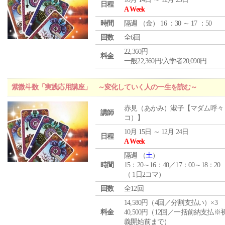
日程
A Week
時間
隔週 （
金
） 16 ：30 ～ 17 ：50
回数
全6回
22,360円
料金
一般22,360円/入学者20,090円
紫微斗数「実践応用講座」 ～変化していく人の一生を読む～
赤見（あかみ）淑子【マダム呼々
講師
コ）】
10月 15日 ～ 12月 24日
日程
A Week
隔週 （
土
）
時間
15：20～16：40／17：00～18：20
（ 1日2コマ）
回数
全12回
14,580円（4回／分割支払い）×3
料金
40,500円（12回／一括前納支払※
義開始前まで）