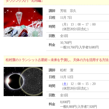
ダウジング入門「応用編」
講師
芳垣 宗久
日程
11月 7日
（
月
） 13 ：00 ～ 17 ：00
時間
（休憩20分1回含む）
回数
全1回
10,760円
料金
一般10,760円/入学者9,680円
松村潔のトランシット占星術～未来を予測し、天体の力を活用する方法
講師
松村 潔
日程
11月 12日
（
土
） 12 ：00 ～ 15 ：20
時間
（休憩20分1回含む）
回数
全1回
8,800円
料金
一般8,800円/入学者7,920円