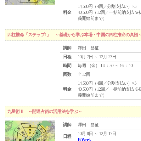
14,580円（4回／分割支払い）×3
料金
40,500円（12回／一括前納支払※
義開始前まで）
四柱推命「ステップ1」 ～基礎から学ぶ本場・中国の四柱推命の真髄
講師
澤田 昌征
日程
10月 7日 ～ 12月 23日
時間
毎週 （
金
） 14 ：50 ～ 16 ：10
回数
全12回
14,580円（4回／分割支払い）×3
料金
40,500円（12回／一括前納支払※
義開始前まで）
九星術Ⅱ ～開運占術の活用法を学ぶ～
講師
澤田 昌征
10月 8日 ～ 12月 17日
日程
B Week