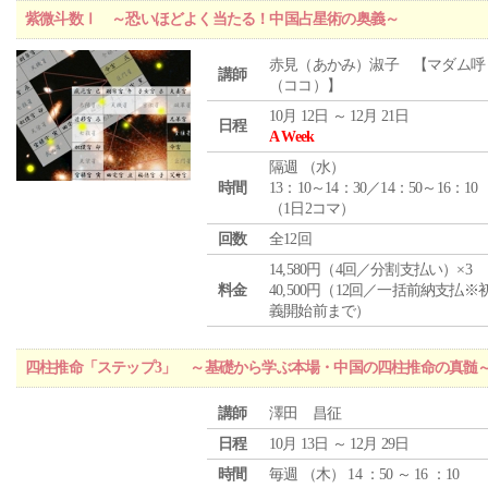
紫微斗数Ⅰ ～恐いほどよく当たる！中国占星術の奥義～
赤見（あかみ）淑子 【マダム呼
講師
（ココ）】
10月 12日 ～ 12月 21日
日程
A Week
隔週 （
水
）
時間
13：10～14：30／14：50～16：10
（1日2コマ）
回数
全12回
14,580円（4回／分割支払い）×3
料金
40,500円（12回／一括前納支払※
義開始前まで）
四柱推命「ステップ3」 ～基礎から学ぶ本場・中国の四柱推命の真髄
講師
澤田 昌征
日程
10月 13日 ～ 12月 29日
時間
毎週 （
木
） 14 ：50 ～ 16 ：10