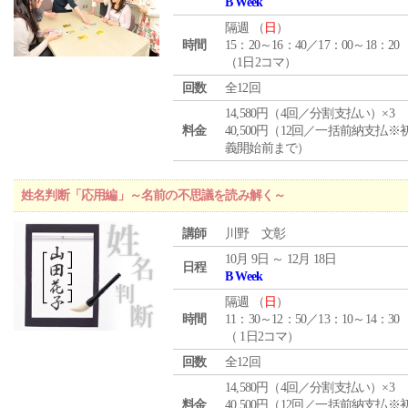
B Week
隔週 （
日
）
時間
15：20～16：40／17：00～18：20
（1日2コマ）
回数
全12回
14,580円（4回／分割支払い）×3
料金
40,500円（12回／一括前納支払※
義開始前まで）
姓名判断「応用編」～名前の不思議を読み解く～
講師
川野 文彰
10月 9日 ～ 12月 18日
日程
B Week
隔週 （
日
）
時間
11：30～12：50／13：10～14：30
（ 1日2コマ）
回数
全12回
14,580円（4回／分割支払い）×3
料金
40,500円（12回／一括前納支払※