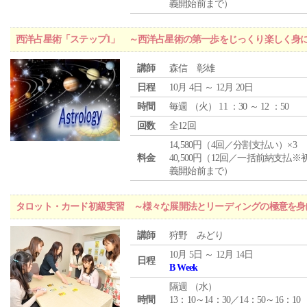
義開始前まで）
西洋占星術「ステップ1」 ～西洋占星術の第一歩をじっくり楽しく身
講師
森信 彰雄
日程
10月 4日 ～ 12月 20日
時間
毎週 （
火
） 11 ：30 ～ 12 ：50
回数
全12回
14,580円（4回／分割支払い）×3
料金
40,500円（12回／一括前納支払※
義開始前まで）
タロット・カード初級実習 ～様々な展開法とリーディングの極意を身
講師
狩野 みどり
10月 5日 ～ 12月 14日
日程
B Week
隔週 （
水
）
時間
13：10～14：30／14：50～16：10