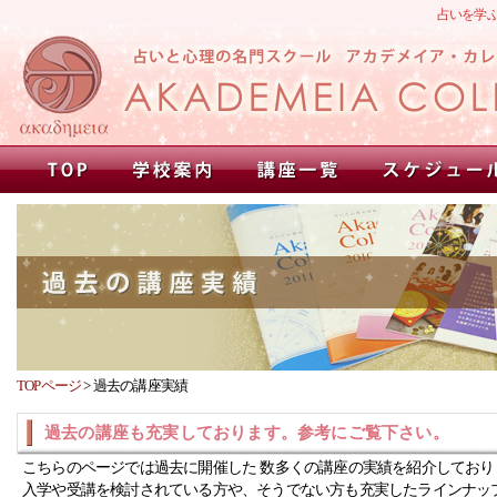
占いを学
TOPページ
>
過去の講座実績
過去の講座も充実しております。参考にご覧下さい。
こちらのページでは過去に開催した 数多くの講座の実績を紹介しており
入学や受講を検討されている方や、そうでない方も充実したラインナッ