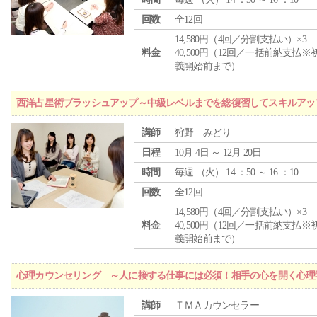
回数
全12回
14,580円（4回／分割支払い）×3
料金
40,500円（12回／一括前納支払※
義開始前まで）
西洋占星術ブラッシュアップ～中級レベルまでを総復習してスキルアッ
講師
狩野 みどり
日程
10月 4日 ～ 12月 20日
時間
毎週 （
火
） 14 ：50 ～ 16 ：10
回数
全12回
14,580円（4回／分割支払い）×3
料金
40,500円（12回／一括前納支払※
義開始前まで）
心理カウンセリング ～人に接する仕事には必須！相手の心を開く心理
講師
ＴＭＡカウンセラー