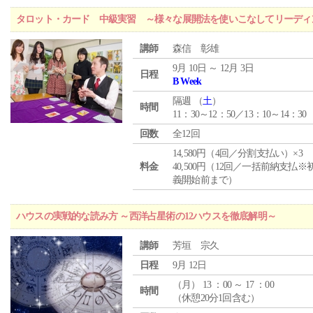
タロット・カード 中級実習 ～様々な展開法を使いこなしてリーディ
講師
森信 彰雄
9月 10日 ～ 12月 3日
日程
B Week
隔週 （
土
）
時間
11：30～12：50／13：10～14：30
回数
全12回
14,580円（4回／分割支払い）×3
料金
40,500円（12回／一括前納支払※
義開始前まで）
ハウスの実戦的な読み方 ～西洋占星術の12ハウスを徹底解明～
講師
芳垣 宗久
日程
9月 12日
（
月
） 13 ：00 ～ 17 ：00
時間
（休憩20分1回含む）