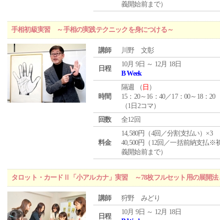
義開始前まで）
手相初級実習 ～手相の実践テクニックを身につける～
講師
川野 文彰
10月 9日 ～ 12月 18日
日程
B Week
隔週 （
日
）
時間
15：20～16：40／17：00～18：20
（1日2コマ）
回数
全12回
14,580円（4回／分割支払い）×3
料金
40,500円（12回／一括前納支払※
義開始前まで）
タロット・カードⅡ「小アルカナ」実習 ～78枚フルセット用の展開
講師
狩野 みどり
10月 9日 ～ 12月 18日
日程