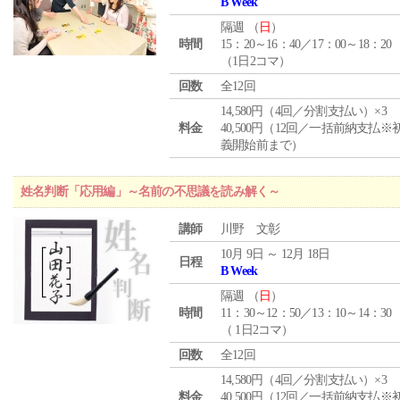
B Week
隔週 （
日
）
時間
15：20～16：40／17：00～18：20
（1日2コマ）
回数
全12回
14,580円（4回／分割支払い）×3
料金
40,500円（12回／一括前納支払※
義開始前まで）
姓名判断「応用編」～名前の不思議を読み解く～
講師
川野 文彰
10月 9日 ～ 12月 18日
日程
B Week
隔週 （
日
）
時間
11：30～12：50／13：10～14：30
（ 1日2コマ）
回数
全12回
14,580円（4回／分割支払い）×3
料金
40,500円（12回／一括前納支払※