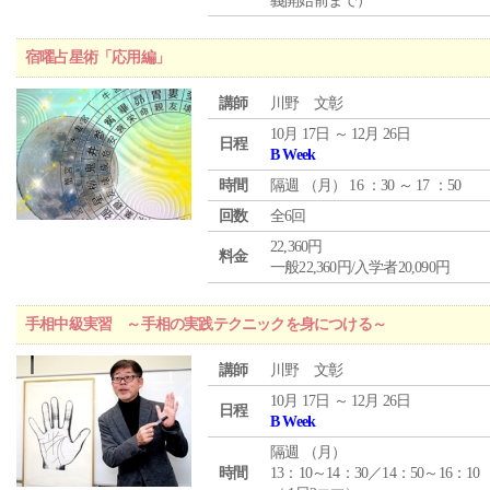
義開始前まで）
宿曜占星術「応用編」
講師
川野 文彰
10月 17日 ～ 12月 26日
日程
B Week
時間
隔週 （
月
） 16 ：30 ～ 17 ：50
回数
全6回
22,360円
料金
一般22,360円/入学者20,090円
手相中級実習 ～手相の実践テクニックを身につける～
講師
川野 文彰
10月 17日 ～ 12月 26日
日程
B Week
隔週 （
月
）
時間
13：10～14：30／14：50～16：10