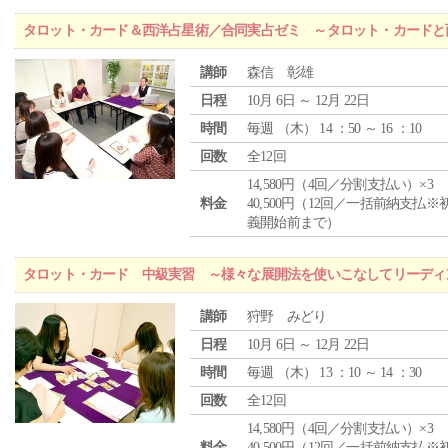
タロット・カード＆西洋占星術／合同実占ゼミ ～タロット・カードと
講師
森信 彰雄
日程
10月 6日 ～ 12月 22日
時間
毎週 （
木
） 14 ：50 ～ 16 ：10
回数
全12回
14,580円（4回／分割支払い）×3
料金
40,500円（12回／一括前納支払※
義開始前まで）
タロット・カード 中級実習 ～様々な展開法を使いこなしてリーディ
講師
狩野 みどり
日程
10月 6日 ～ 12月 22日
時間
毎週 （
木
） 13 ：10 ～ 14 ：30
回数
全12回
14,580円（4回／分割支払い）×3
料金
40,500円（12回／一括前納支払※