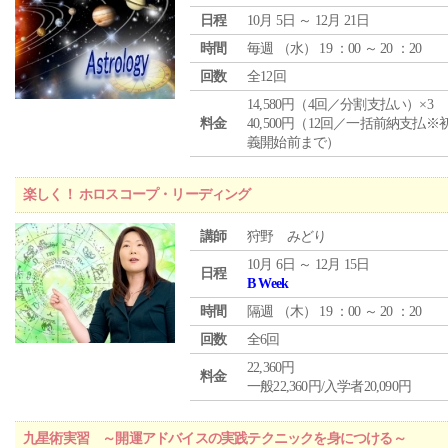
日程
10月 5日 ～ 12月 21日
時間
毎週 （
水
） 19 ：00 ～ 20 ：20
回数
全12回
14,580円（4回／分割支払い）×3
料金
40,500円（12回／一括前納支払※
義開始前まで）
楽しく！ ホロスコープ・リーディング
講師
狩野 みどり
10月 6日 ～ 12月 15日
日程
B Week
時間
隔週 （
木
） 19 ：00 ～ 20 ：20
回数
全6回
22,360円
料金
一般22,360円/入学者20,090円
九星術実習 ～開運アドバイスの実践テクニックを身につける～