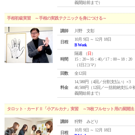
義開始前まで）
手相初級実習 ～手相の実践テクニックを身につける～
講師
川野 文彰
10月 9日 ～ 12月 18日
日程
B Week
隔週 （
日
）
時間
15：20～16：40／17：00～18：20
（1日2コマ）
回数
全12回
14,580円（4回／分割支払い）×3
料金
40,500円（12回／一括前納支払※
義開始前まで）
タロット・カードⅡ「小アルカナ」実習 ～78枚フルセット用の展開
講師
狩野 みどり
10月 9日 ～ 12月 18日
日程