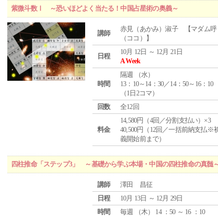
紫微斗数Ⅰ ～恐いほどよく当たる！中国占星術の奥義～
赤見（あかみ）淑子 【マダム呼
講師
（ココ）】
10月 12日 ～ 12月 21日
日程
A Week
隔週 （
水
）
時間
13：10～14：30／14：50～16：10
（1日2コマ）
回数
全12回
14,580円（4回／分割支払い）×3
料金
40,500円（12回／一括前納支払※
義開始前まで）
四柱推命「ステップ3」 ～基礎から学ぶ本場・中国の四柱推命の真髄
講師
澤田 昌征
日程
10月 13日 ～ 12月 29日
時間
毎週 （
木
） 14 ：50 ～ 16 ：10