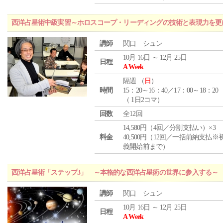
西洋占星術中級実習～ホロスコープ・リーディングの技術と表現力を更
講師
関口 シュン
10月 16日 ～ 12月 25日
日程
A Week
隔週 （
日
）
時間
15：20～16：40／17：00～18：20
（ 1日2コマ）
回数
全12回
14,580円（4回／分割支払い）×3
料金
40,500円（12回／一括前納支払※
義開始前まで）
西洋占星術「ステップ3」 ～本格的な西洋占星術の世界に参入する～
講師
関口 シュン
10月 16日 ～ 12月 25日
日程
A Week