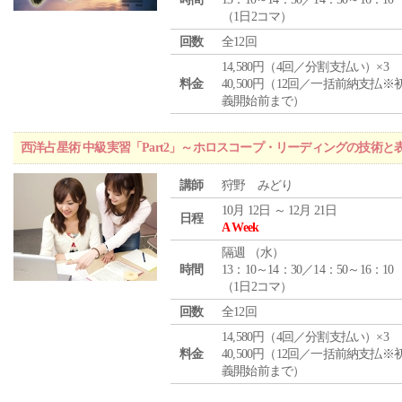
（1日2コマ）
回数
全12回
14,580円（4回／分割支払い）×3
料金
40,500円（12回／一括前納支払※
義開始前まで）
西洋占星術 中級実習「Part2」～ホロスコープ・リーディングの技術
講師
狩野 みどり
10月 12日 ～ 12月 21日
日程
A Week
隔週 （
水
）
時間
13：10～14：30／14：50～16：10
（1日2コマ）
回数
全12回
14,580円（4回／分割支払い）×3
料金
40,500円（12回／一括前納支払※
義開始前まで）