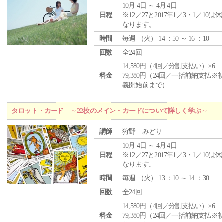
10月 4日 ～ 4月 4日
日程
※12／27と2017年1／3・1／10は
なります。
時間
毎週 （
火
） 14 ：50 ～ 16 ：10
回数
全24回
14,580円（4回／分割支払い）×6
料金
79,380円（24回／一括前納支払※
義開始前まで）
タロット・カード ～22枚のメイン・カードについて詳しく学ぶ～
講師
狩野 みどり
10月 4日 ～ 4月 4日
日程
※12／27と2017年1／3・1／10は
なります。
時間
毎週 （
火
） 13 ：10 ～ 14 ：30
回数
全24回
14,580円（4回／分割支払い）×6
料金
79,380円（24回／一括前納支払※