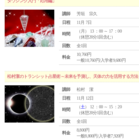
ダウジング入門「応用編」
講師
芳垣 宗久
日程
11月 7日
（
月
） 13 ：00 ～ 17 ：00
時間
（休憩20分1回含む）
回数
全1回
10,760円
料金
一般10,760円/入学者9,680円
松村潔のトランシット占星術～未来を予測し、天体の力を活用する方法
講師
松村 潔
日程
11月 12日
（
土
） 12 ：00 ～ 15 ：20
時間
（休憩20分1回含む）
回数
全1回
8,800円
料金
一般8,800円/入学者7,920円