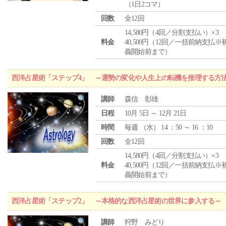
（1日2コマ）
回数
全12回
14,580円（4回／分割支払い）×3
料金
40,500円（12回／一括前納支払※
義開始前まで）
西洋占星術「ステップ4」 ～運勢の変化や人生上の転機を推理する方
講師
森信 彰雄
日程
10月 5日 ～ 12月 21日
時間
毎週 （
水
） 14 ：50 ～ 16 ：10
回数
全12回
14,580円（4回／分割支払い）×3
料金
40,500円（12回／一括前納支払※
義開始前まで）
西洋占星術「ステップ2」 ～本格的な西洋占星術の世界に参入する～
講師
狩野 みどり