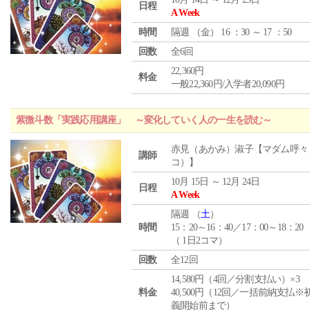
日程
A Week
時間
隔週 （
金
） 16 ：30 ～ 17 ：50
回数
全6回
22,360円
料金
一般22,360円/入学者20,090円
紫微斗数「実践応用講座」 ～変化していく人の一生を読む～
赤見（あかみ）淑子【マダム呼々
講師
コ）】
10月 15日 ～ 12月 24日
日程
A Week
隔週 （
土
）
時間
15：20～16：40／17：00～18：20
（ 1日2コマ）
回数
全12回
14,580円（4回／分割支払い）×3
料金
40,500円（12回／一括前納支払※
義開始前まで）