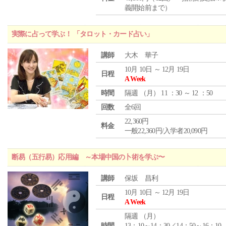
義開始前まで）
実際に占って学ぶ！ 「タロット・カード占い」
講師
大木 華子
10月 10日 ～ 12月 19日
日程
A Week
時間
隔週 （
月
） 11 ：30 ～ 12 ：50
回数
全6回
22,360円
料金
一般22,360円/入学者20,090円
断易（五行易）応用編 ～本場中国の卜術を学ぶ〜
講師
保坂 昌利
10月 10日 ～ 12月 19日
日程
A Week
隔週 （
月
）
時間
13：10～14：30／14：50～16：10