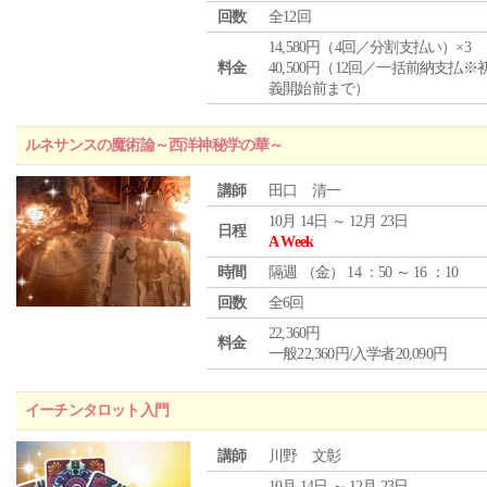
回数
全12回
14,580円（4回／分割支払い）×3
料金
40,500円（12回／一括前納支払※
義開始前まで）
ルネサンスの魔術論～西洋神秘学の華～
講師
田口 清一
10月 14日 ～ 12月 23日
日程
A Week
時間
隔週 （
金
） 14 ：50 ～ 16 ：10
回数
全6回
22,360円
料金
一般22,360円/入学者20,090円
イーチンタロット入門
講師
川野 文彰
10月 14日 ～ 12月 23日