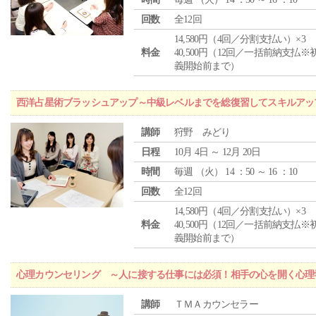
回数
全12回
14,580円（4回／分割支払い）×3
料金
40,500円（12回／一括前納支払※
義開始前まで）
西洋占星術ブラッシュアップ～中級レベルまでを総復習してスキルアッ
講師
狩野 みどり
日程
10月 4日 ～ 12月 20日
時間
毎週 （
火
） 14 ：50 ～ 16 ：10
回数
全12回
14,580円（4回／分割支払い）×3
料金
40,500円（12回／一括前納支払※
義開始前まで）
心理カウンセリング ～人に接する仕事には必須！相手の心を開く心理
講師
ＴＭＡカウンセラー