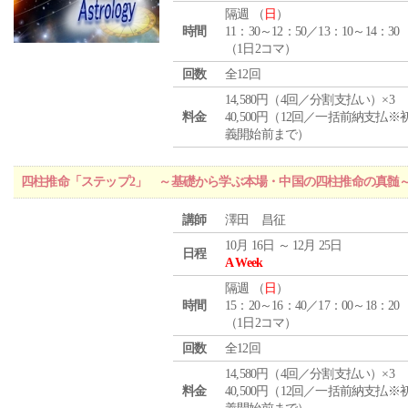
隔週 （
日
）
時間
11：30～12：50／13：10～14：30
（1日2コマ）
回数
全12回
14,580円（4回／分割支払い）×3
料金
40,500円（12回／一括前納支払※
義開始前まで）
四柱推命「ステップ2」 ～基礎から学ぶ本場・中国の四柱推命の真髄
講師
澤田 昌征
10月 16日 ～ 12月 25日
日程
A Week
隔週 （
日
）
時間
15：20～16：40／17：00～18：20
（1日2コマ）
回数
全12回
14,580円（4回／分割支払い）×3
料金
40,500円（12回／一括前納支払※