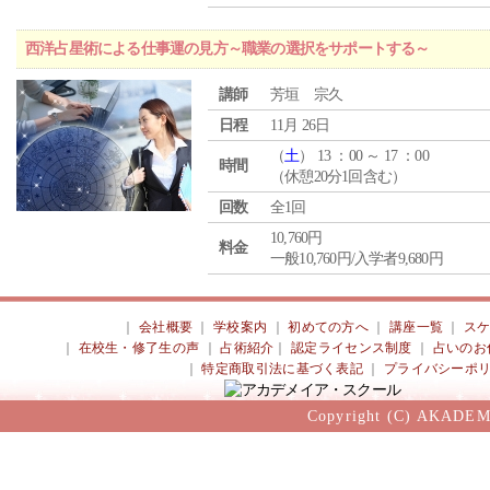
西洋占星術による仕事運の見方～職業の選択をサポートする～
講師
芳垣 宗久
日程
11月 26日
（
土
） 13 ：00 ～ 17 ：00
時間
（休憩20分1回含む）
回数
全1回
10,760円
料金
一般10,760円/入学者9,680円
｜
会社概要
｜
学校案内
｜
初めての方へ
｜
講座一覧
｜
ス
｜
在校生・修了生の声
｜
占術紹介
｜
認定ライセンス制度
｜
占いのお
｜
特定商取引法に基づく表記
｜
プライバシーポ
Copyright (C) AKADEM