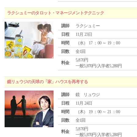
ラクシュミーのタロット・マネージメントテクニック
講師
ラクシュミー
日程
11月 23日
時間
（
水
） 17 ：00 ～ 19 ：00
回数
全1回
5,870円
料金
一般5,870円/入学者5,280円
鏡リュウジの天球の「家」ハウスを再考する
講師
鏡 リュウジ
日程
11月 24日
時間
（
木
） 19 ：00 ～ 21 ：00
回数
全1回
5,870円
料金
一般5,870円/入学者5,280円