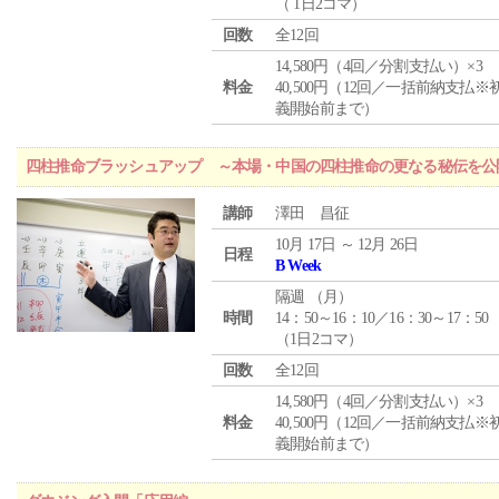
（ 1日2コマ）
回数
全12回
14,580円（4回／分割支払い）×3
料金
40,500円（12回／一括前納支払※
義開始前まで）
四柱推命ブラッシュアップ ～本場・中国の四柱推命の更なる秘伝を公
講師
澤田 昌征
10月 17日 ～ 12月 26日
日程
B Week
隔週 （
月
）
時間
14：50～16：10／16：30～17：50
（1日2コマ）
回数
全12回
14,580円（4回／分割支払い）×3
料金
40,500円（12回／一括前納支払※
義開始前まで）