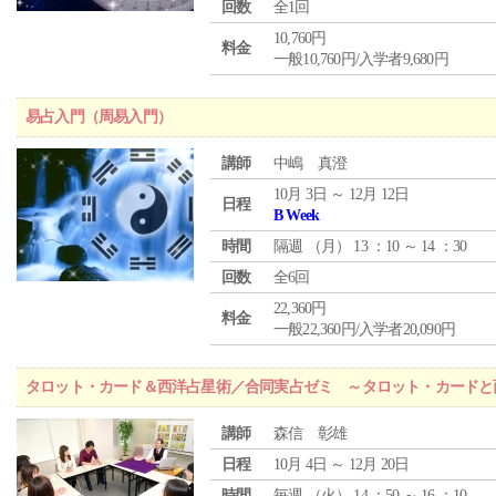
回数
全1回
10,760円
料金
一般10,760円/入学者9,680円
易占入門（周易入門）
講師
中嶋 真澄
10月 3日 ～ 12月 12日
日程
B Week
時間
隔週 （
月
） 13 ：10 ～ 14 ：30
回数
全6回
22,360円
料金
一般22,360円/入学者20,090円
タロット・カード＆西洋占星術／合同実占ゼミ ～タロット・カードと
講師
森信 彰雄
日程
10月 4日 ～ 12月 20日
時間
毎週 （
火
） 14 ：50 ～ 16 ：10