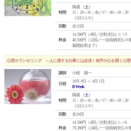
隔週 （
土
）
時間
15：20～16：40／17：00～18：20
（1日2コマ）
回数
全12回
14,580円（4回／分割支払い）×3
料金
40,500円（12回／一括前納支払※
義開始前まで）
心理カウンセリング ～人に接する仕事には必須！相手の心を開く心理
講師
小槌 陽一
10月 8日 ～ 4月 1日
日程
B Week
隔週 （
土
）
時間
15：20～16：40／17：00～18：20
（1日2コマ）
回数
全24回
14,580円（4回／分割支払い）×6
料金
79,380円（24回／一括前納支払※