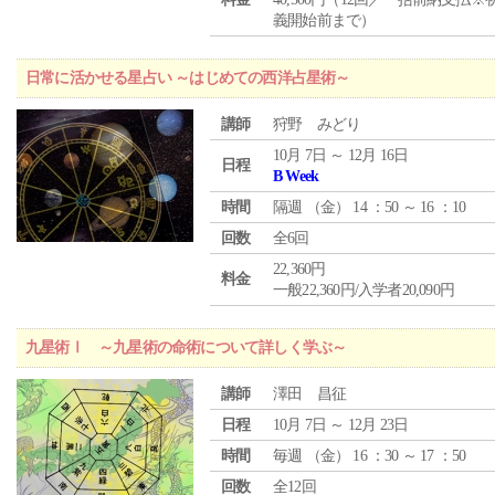
義開始前まで）
日常に活かせる星占い ～はじめての西洋占星術～
講師
狩野 みどり
10月 7日 ～ 12月 16日
日程
B Week
時間
隔週 （
金
） 14 ：50 ～ 16 ：10
回数
全6回
22,360円
料金
一般22,360円/入学者20,090円
九星術Ⅰ ～九星術の命術について詳しく学ぶ～
講師
澤田 昌征
日程
10月 7日 ～ 12月 23日
時間
毎週 （
金
） 16 ：30 ～ 17 ：50
回数
全12回