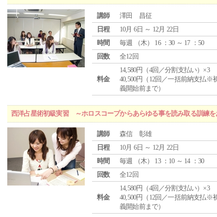
講師
澤田 昌征
日程
10月 6日 ～ 12月 22日
時間
毎週 （
木
） 16 ：30 ～ 17 ：50
回数
全12回
14,580円（4回／分割支払い）×3
料金
40,500円（12回／一括前納支払※
義開始前まで）
西洋占星術初級実習 ～ホロスコープからあらゆる事を読み取る訓練を
講師
森信 彰雄
日程
10月 6日 ～ 12月 22日
時間
毎週 （
木
） 13 ：10 ～ 14 ：30
回数
全12回
14,580円（4回／分割支払い）×3
料金
40,500円（12回／一括前納支払※
義開始前まで）