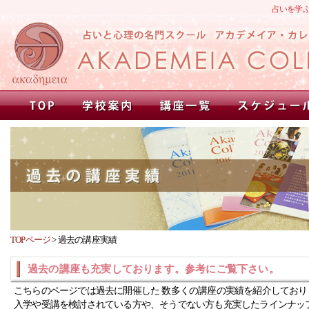
占いを学
TOPページ
>
過去の講座実績
過去の講座も充実しております。参考にご覧下さい。
こちらのページでは過去に開催した 数多くの講座の実績を紹介しており
入学や受講を検討されている方や、そうでない方も充実したラインナッ