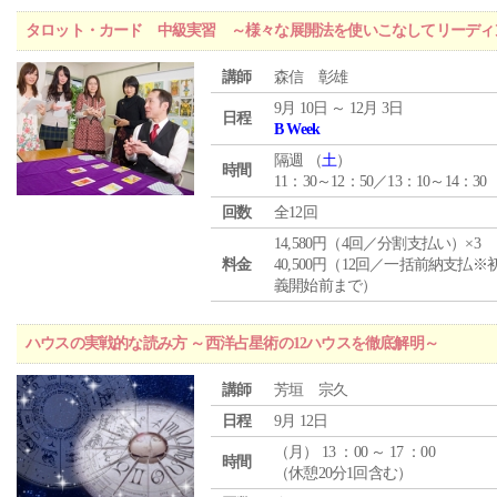
タロット・カード 中級実習 ～様々な展開法を使いこなしてリーディ
講師
森信 彰雄
9月 10日 ～ 12月 3日
日程
B Week
隔週 （
土
）
時間
11：30～12：50／13：10～14：30
回数
全12回
14,580円（4回／分割支払い）×3
料金
40,500円（12回／一括前納支払※
義開始前まで）
ハウスの実戦的な読み方 ～西洋占星術の12ハウスを徹底解明～
講師
芳垣 宗久
日程
9月 12日
（
月
） 13 ：00 ～ 17 ：00
時間
（休憩20分1回含む）