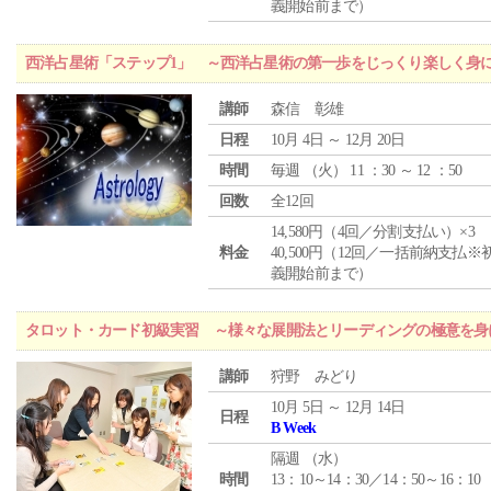
義開始前まで）
西洋占星術「ステップ1」 ～西洋占星術の第一歩をじっくり楽しく身
講師
森信 彰雄
日程
10月 4日 ～ 12月 20日
時間
毎週 （
火
） 11 ：30 ～ 12 ：50
回数
全12回
14,580円（4回／分割支払い）×3
料金
40,500円（12回／一括前納支払※
義開始前まで）
タロット・カード初級実習 ～様々な展開法とリーディングの極意を身
講師
狩野 みどり
10月 5日 ～ 12月 14日
日程
B Week
隔週 （
水
）
時間
13：10～14：30／14：50～16：10