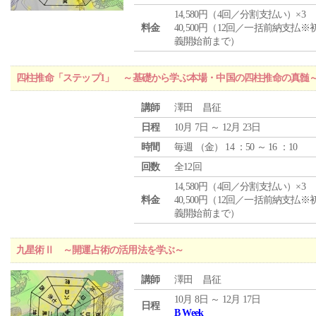
14,580円（4回／分割支払い）×3
料金
40,500円（12回／一括前納支払※
義開始前まで）
四柱推命「ステップ1」 ～基礎から学ぶ本場・中国の四柱推命の真髄
講師
澤田 昌征
日程
10月 7日 ～ 12月 23日
時間
毎週 （
金
） 14 ：50 ～ 16 ：10
回数
全12回
14,580円（4回／分割支払い）×3
料金
40,500円（12回／一括前納支払※
義開始前まで）
九星術Ⅱ ～開運占術の活用法を学ぶ～
講師
澤田 昌征
10月 8日 ～ 12月 17日
日程
B Week