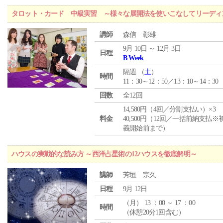
タロット・カード 中級実習 ～様々な展開法を使いこなしてリーディ
講師
森信 彰雄
9月 10日 ～ 12月 3日
日程
B Week
隔週 （
土
）
時間
11：30～12：50／13：10～14：30
回数
全12回
14,580円（4回／分割支払い）×3
料金
40,500円（12回／一括前納支払※
義開始前まで）
ハウスの実戦的な読み方 ～西洋占星術の12ハウスを徹底解明～
講師
芳垣 宗久
日程
9月 12日
（
月
） 13 ：00 ～ 17 ：00
時間
（休憩20分1回含む）