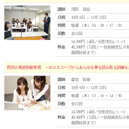
講師
澤田 昌征
日程
10月 6日 ～ 12月 22日
時間
毎週 （
木
） 16 ：30 ～ 17 ：50
回数
全12回
14,580円（4回／分割支払い）×3
料金
40,500円（12回／一括前納支払※
義開始前まで）
西洋占星術初級実習 ～ホロスコープからあらゆる事を読み取る訓練を
講師
森信 彰雄
日程
10月 6日 ～ 12月 22日
時間
毎週 （
木
） 13 ：10 ～ 14 ：30
回数
全12回
14,580円（4回／分割支払い）×3
料金
40,500円（12回／一括前納支払※
義開始前まで）