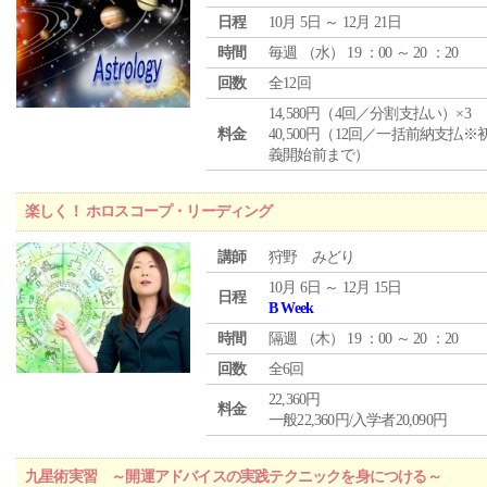
日程
10月 5日 ～ 12月 21日
時間
毎週 （
水
） 19 ：00 ～ 20 ：20
回数
全12回
14,580円（4回／分割支払い）×3
料金
40,500円（12回／一括前納支払※
義開始前まで）
楽しく！ ホロスコープ・リーディング
講師
狩野 みどり
10月 6日 ～ 12月 15日
日程
B Week
時間
隔週 （
木
） 19 ：00 ～ 20 ：20
回数
全6回
22,360円
料金
一般22,360円/入学者20,090円
九星術実習 ～開運アドバイスの実践テクニックを身につける～