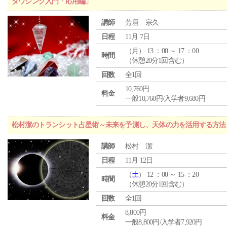
ダウジング入門「応用編」
講師
芳垣 宗久
日程
11月 7日
（
月
） 13 ：00 ～ 17 ：00
時間
（休憩20分1回含む）
回数
全1回
10,760円
料金
一般10,760円/入学者9,680円
松村潔のトランシット占星術～未来を予測し、天体の力を活用する方法
講師
松村 潔
日程
11月 12日
（
土
） 12 ：00 ～ 15 ：20
時間
（休憩20分1回含む）
回数
全1回
8,800円
料金
一般8,800円/入学者7,920円