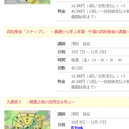
14,580円（4回／分割支払い）×3
料金
40,500円（12回／一括前納支払※
義開始前まで）
四柱推命「ステップ1」 ～基礎から学ぶ本場・中国の四柱推命の真髄
講師
澤田 昌征
日程
10月 7日 ～ 12月 23日
時間
毎週 （
金
） 14 ：50 ～ 16 ：10
回数
全12回
14,580円（4回／分割支払い）×3
料金
40,500円（12回／一括前納支払※
義開始前まで）
九星術Ⅱ ～開運占術の活用法を学ぶ～
講師
澤田 昌征
10月 8日 ～ 12月 17日
日程
B Week