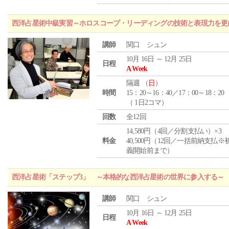
西洋占星術中級実習～ホロスコープ・リーディングの技術と表現力を更
講師
関口 シュン
10月 16日 ～ 12月 25日
日程
A Week
隔週 （
日
）
時間
15：20～16：40／17：00～18：20
（ 1日2コマ）
回数
全12回
14,580円（4回／分割支払い）×3
料金
40,500円（12回／一括前納支払※
義開始前まで）
西洋占星術「ステップ3」 ～本格的な西洋占星術の世界に参入する～
講師
関口 シュン
10月 16日 ～ 12月 25日
日程
A Week