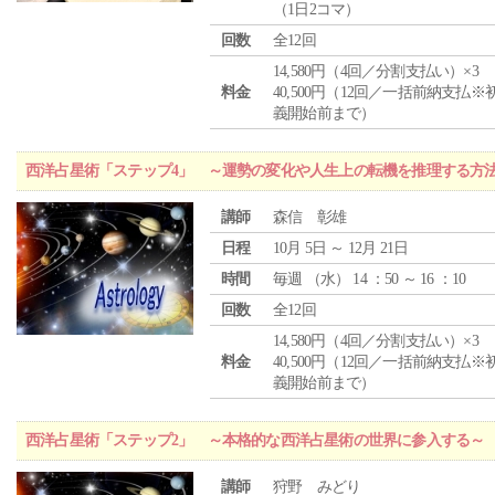
（1日2コマ）
回数
全12回
14,580円（4回／分割支払い）×3
料金
40,500円（12回／一括前納支払※
義開始前まで）
西洋占星術「ステップ4」 ～運勢の変化や人生上の転機を推理する方
講師
森信 彰雄
日程
10月 5日 ～ 12月 21日
時間
毎週 （
水
） 14 ：50 ～ 16 ：10
回数
全12回
14,580円（4回／分割支払い）×3
料金
40,500円（12回／一括前納支払※
義開始前まで）
西洋占星術「ステップ2」 ～本格的な西洋占星術の世界に参入する～
講師
狩野 みどり