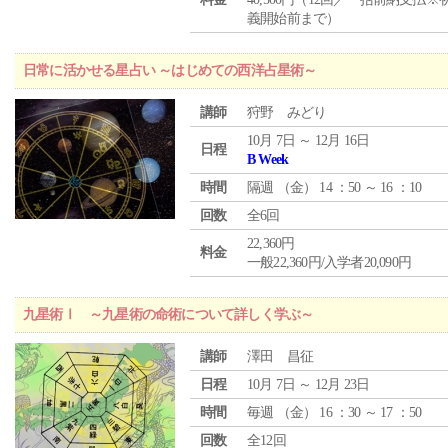
義開始前まで）
日常に活かせる星占い ～はじめての西洋占星術～
講師
狩野 みどり
10月 7日 ～ 12月 16日
日程
B Week
時間
隔週 （
金
） 14 ：50 ～ 16 ：10
回数
全6回
22,360円
料金
一般22,360円/入学者20,090円
九星術Ⅰ ～九星術の命術について詳しく学ぶ～
講師
澤田 昌征
日程
10月 7日 ～ 12月 23日
時間
毎週 （
金
） 16 ：30 ～ 17 ：50
回数
全12回