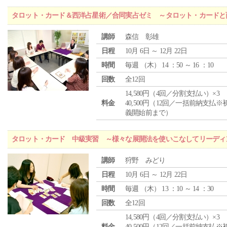
タロット・カード＆西洋占星術／合同実占ゼミ ～タロット・カードと
講師
森信 彰雄
日程
10月 6日 ～ 12月 22日
時間
毎週 （
木
） 14 ：50 ～ 16 ：10
回数
全12回
14,580円（4回／分割支払い）×3
料金
40,500円（12回／一括前納支払※
義開始前まで）
タロット・カード 中級実習 ～様々な展開法を使いこなしてリーディ
講師
狩野 みどり
日程
10月 6日 ～ 12月 22日
時間
毎週 （
木
） 13 ：10 ～ 14 ：30
回数
全12回
14,580円（4回／分割支払い）×3
料金
40,500円（12回／一括前納支払※