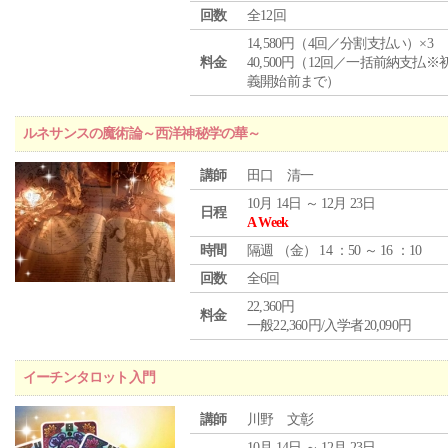
回数
全12回
14,580円（4回／分割支払い）×3
料金
40,500円（12回／一括前納支払※
義開始前まで）
ルネサンスの魔術論～西洋神秘学の華～
講師
田口 清一
10月 14日 ～ 12月 23日
日程
A Week
時間
隔週 （
金
） 14 ：50 ～ 16 ：10
回数
全6回
22,360円
料金
一般22,360円/入学者20,090円
イーチンタロット入門
講師
川野 文彰
10月 14日 ～ 12月 23日