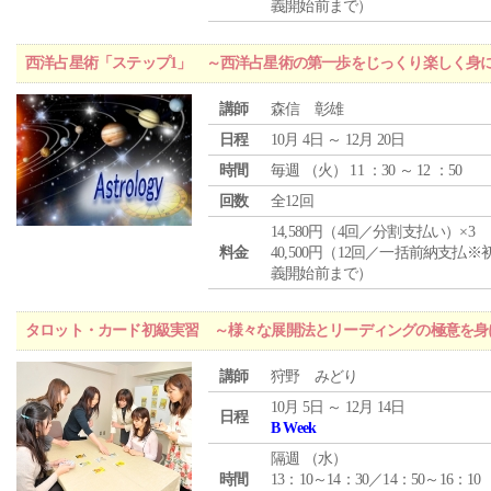
義開始前まで）
西洋占星術「ステップ1」 ～西洋占星術の第一歩をじっくり楽しく身
講師
森信 彰雄
日程
10月 4日 ～ 12月 20日
時間
毎週 （
火
） 11 ：30 ～ 12 ：50
回数
全12回
14,580円（4回／分割支払い）×3
料金
40,500円（12回／一括前納支払※
義開始前まで）
タロット・カード初級実習 ～様々な展開法とリーディングの極意を身
講師
狩野 みどり
10月 5日 ～ 12月 14日
日程
B Week
隔週 （
水
）
時間
13：10～14：30／14：50～16：10