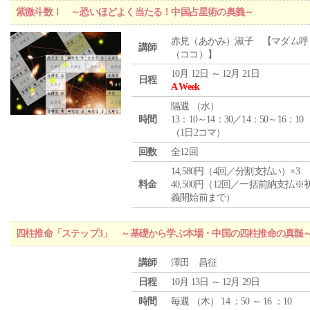
紫微斗数Ⅰ ～恐いほどよく当たる！中国占星術の奥義～
赤見（あかみ）淑子 【マダム呼
講師
（ココ）】
10月 12日 ～ 12月 21日
日程
A Week
隔週 （
水
）
時間
13：10～14：30／14：50～16：10
（1日2コマ）
回数
全12回
14,580円（4回／分割支払い）×3
料金
40,500円（12回／一括前納支払※
義開始前まで）
四柱推命「ステップ3」 ～基礎から学ぶ本場・中国の四柱推命の真髄
講師
澤田 昌征
日程
10月 13日 ～ 12月 29日
時間
毎週 （
木
） 14 ：50 ～ 16 ：10