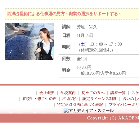
西洋占星術による仕事運の見方～職業の選択をサポートする～
講師
芳垣 宗久
日程
11月 26日
（
土
） 13 ：00 ～ 17 ：00
時間
（休憩20分1回含む）
回数
全1回
10,760円
料金
一般10,760円/入学者9,680円
｜
会社概要
｜
学校案内
｜
初めての方へ
｜
講座一覧
｜
ス
｜
在校生・修了生の声
｜
占術紹介
｜
認定ライセンス制度
｜
占いのお
｜
特定商取引法に基づく表記
｜
プライバシーポ
Copyright (C) AKADEM