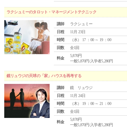
ラクシュミーのタロット・マネージメントテクニック
講師
ラクシュミー
日程
11月 23日
時間
（
水
） 17 ：00 ～ 19 ：00
回数
全1回
5,870円
料金
一般5,870円/入学者5,280円
鏡リュウジの天球の「家」ハウスを再考する
講師
鏡 リュウジ
日程
11月 24日
時間
（
木
） 19 ：00 ～ 21 ：00
回数
全1回
5,870円
料金
一般5,870円/入学者5,280円