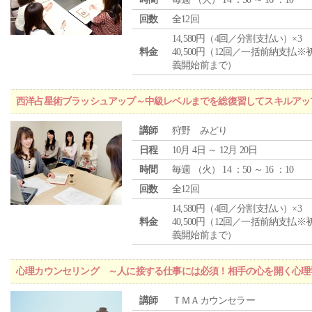
回数
全12回
14,580円（4回／分割支払い）×3
料金
40,500円（12回／一括前納支払※
義開始前まで）
西洋占星術ブラッシュアップ～中級レベルまでを総復習してスキルアッ
講師
狩野 みどり
日程
10月 4日 ～ 12月 20日
時間
毎週 （
火
） 14 ：50 ～ 16 ：10
回数
全12回
14,580円（4回／分割支払い）×3
料金
40,500円（12回／一括前納支払※
義開始前まで）
心理カウンセリング ～人に接する仕事には必須！相手の心を開く心理
講師
ＴＭＡカウンセラー