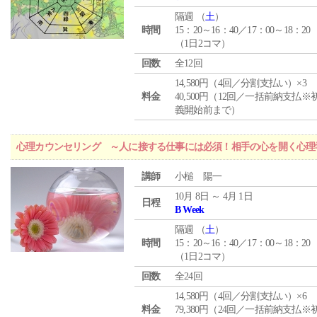
隔週 （
土
）
時間
15：20～16：40／17：00～18：20
（1日2コマ）
回数
全12回
14,580円（4回／分割支払い）×3
料金
40,500円（12回／一括前納支払※
義開始前まで）
心理カウンセリング ～人に接する仕事には必須！相手の心を開く心理
講師
小槌 陽一
10月 8日 ～ 4月 1日
日程
B Week
隔週 （
土
）
時間
15：20～16：40／17：00～18：20
（1日2コマ）
回数
全24回
14,580円（4回／分割支払い）×6
料金
79,380円（24回／一括前納支払※