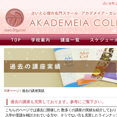
占いを学
TOPページ
>
過去の講座実績
過去の講座も充実しております。参考にご覧下さい。
こちらのページでは過去に開催した 数多くの講座の実績を紹介しており
入学や受講を検討されている方や、そうでない方も充実したラインナッ