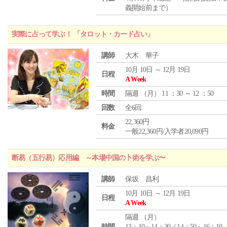
義開始前まで）
実際に占って学ぶ！ 「タロット・カード占い」
講師
大木 華子
10月 10日 ～ 12月 19日
日程
A Week
時間
隔週 （
月
） 11 ：30 ～ 12 ：50
回数
全6回
22,360円
料金
一般22,360円/入学者20,090円
断易（五行易）応用編 ～本場中国の卜術を学ぶ〜
講師
保坂 昌利
10月 10日 ～ 12月 19日
日程
A Week
隔週 （
月
）
時間
13：10～14：30／14：50～16：10