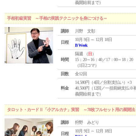
義開始前まで）
手相初級実習 ～手相の実践テクニックを身につける～
講師
川野 文彰
10月 9日 ～ 12月 18日
日程
B Week
隔週 （
日
）
時間
15：20～16：40／17：00～18：20
（1日2コマ）
回数
全12回
14,580円（4回／分割支払い）×3
料金
40,500円（12回／一括前納支払※
義開始前まで）
タロット・カードⅡ「小アルカナ」実習 ～78枚フルセット用の展開
講師
狩野 みどり
10月 9日 ～ 12月 18日
日程