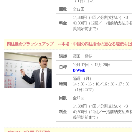
（ 1日2コマ）
回数
全12回
14,580円（4回／分割支払い）×3
料金
40,500円（12回／一括前納支払※
義開始前まで）
四柱推命ブラッシュアップ ～本場・中国の四柱推命の更なる秘伝を公
講師
澤田 昌征
10月 17日 ～ 12月 26日
日程
B Week
隔週 （
月
）
時間
14：50～16：10／16：30～17：50
（1日2コマ）
回数
全12回
14,580円（4回／分割支払い）×3
料金
40,500円（12回／一括前納支払※
義開始前まで）