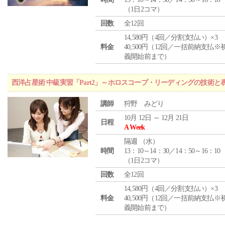
（1日2コマ）
回数
全12回
14,580円（4回／分割支払い）×3
料金
40,500円（12回／一括前納支払※
義開始前まで）
西洋占星術 中級実習「Part2」～ホロスコープ・リーディングの技術
講師
狩野 みどり
10月 12日 ～ 12月 21日
日程
A Week
隔週 （
水
）
時間
13：10～14：30／14：50～16：10
（1日2コマ）
回数
全12回
14,580円（4回／分割支払い）×3
料金
40,500円（12回／一括前納支払※
義開始前まで）