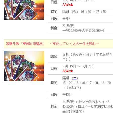
日程
A Week
時間
隔週 （
金
） 16 ：30 ～ 17 ：50
回数
全6回
22,360円
料金
一般22,360円/入学者20,090円
紫微斗数「実践応用講座」 ～変化していく人の一生を読む～
赤見（あかみ）淑子【マダム呼々
講師
コ）】
10月 15日 ～ 12月 24日
日程
A Week
隔週 （
土
）
時間
15：20～16：40／17：00～18：20
（ 1日2コマ）
回数
全12回
14,580円（4回／分割支払い）×3
料金
40,500円（12回／一括前納支払※
義開始前まで）