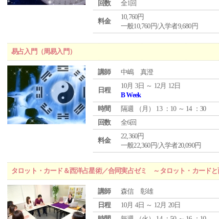
回数
全1回
10,760円
料金
一般10,760円/入学者9,680円
易占入門（周易入門）
講師
中嶋 真澄
10月 3日 ～ 12月 12日
日程
B Week
時間
隔週 （
月
） 13 ：10 ～ 14 ：30
回数
全6回
22,360円
料金
一般22,360円/入学者20,090円
タロット・カード＆西洋占星術／合同実占ゼミ ～タロット・カードと
講師
森信 彰雄
日程
10月 4日 ～ 12月 20日
時間
毎週 （
火
） 14 ：50 ～ 16 ：10