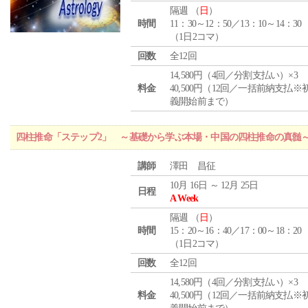
隔週 （
日
）
時間
11：30～12：50／13：10～14：30
（1日2コマ）
回数
全12回
14,580円（4回／分割支払い）×3
料金
40,500円（12回／一括前納支払※
義開始前まで）
四柱推命「ステップ2」 ～基礎から学ぶ本場・中国の四柱推命の真髄
講師
澤田 昌征
10月 16日 ～ 12月 25日
日程
A Week
隔週 （
日
）
時間
15：20～16：40／17：00～18：20
（1日2コマ）
回数
全12回
14,580円（4回／分割支払い）×3
料金
40,500円（12回／一括前納支払※