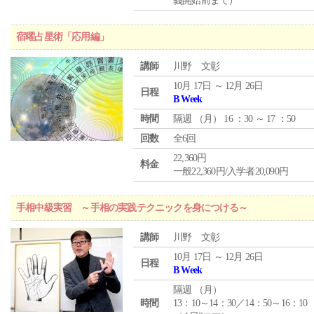
義開始前まで）
宿曜占星術「応用編」
講師
川野 文彰
10月 17日 ～ 12月 26日
日程
B Week
時間
隔週 （
月
） 16 ：30 ～ 17 ：50
回数
全6回
22,360円
料金
一般22,360円/入学者20,090円
手相中級実習 ～手相の実践テクニックを身につける～
講師
川野 文彰
10月 17日 ～ 12月 26日
日程
B Week
隔週 （
月
）
時間
13：10～14：30／14：50～16：10