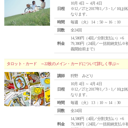
10月 4日 ～ 4月 4日
日程
※12／27と2017年1／3・1／10は
なります。
時間
毎週 （
火
） 14 ：50 ～ 16 ：10
回数
全24回
14,580円（4回／分割支払い）×6
料金
79,380円（24回／一括前納支払※
義開始前まで）
タロット・カード ～22枚のメイン・カードについて詳しく学ぶ～
講師
狩野 みどり
10月 4日 ～ 4月 4日
日程
※12／27と2017年1／3・1／10は
なります。
時間
毎週 （
火
） 13 ：10 ～ 14 ：30
回数
全24回
14,580円（4回／分割支払い）×6
料金
79,380円（24回／一括前納支払※