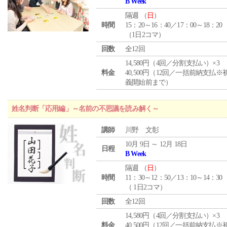
B Week
隔週 （
日
）
時間
15：20～16：40／17：00～18：20
（1日2コマ）
回数
全12回
14,580円（4回／分割支払い）×3
料金
40,500円（12回／一括前納支払※
義開始前まで）
姓名判断「応用編」～名前の不思議を読み解く～
講師
川野 文彰
10月 9日 ～ 12月 18日
日程
B Week
隔週 （
日
）
時間
11：30～12：50／13：10～14：30
（ 1日2コマ）
回数
全12回
14,580円（4回／分割支払い）×3
料金
40,500円（12回／一括前納支払※