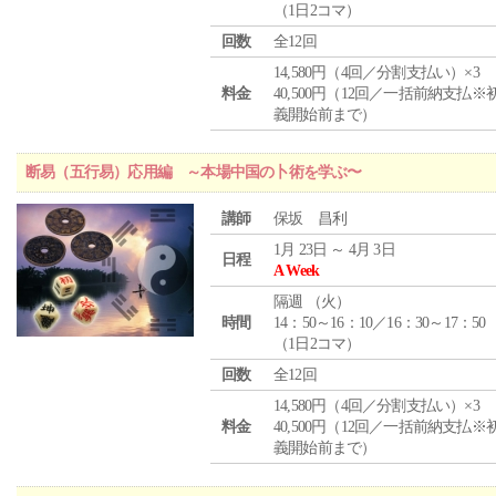
（1日2コマ）
回数
全12回
14,580円（4回／分割支払い）×3
料金
40,500円（12回／一括前納支払※
義開始前まで）
断易（五行易）応用編 ～本場中国の卜術を学ぶ〜
講師
保坂 昌利
1月 23日 ～ 4月 3日
日程
A Week
隔週 （
火
）
時間
14：50～16：10／16：30～17：50
（1日2コマ）
回数
全12回
14,580円（4回／分割支払い）×3
料金
40,500円（12回／一括前納支払※
義開始前まで）