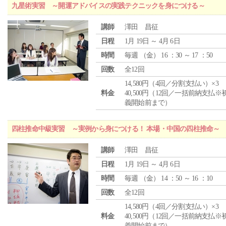
九星術実習 ～開運アドバイスの実践テクニックを身につける～
講師
澤田 昌征
日程
1月 19日 ～ 4月 6日
時間
毎週 （
金
） 16 ：30 ～ 17 ：50
回数
全12回
14,580円（4回／分割支払い）×3
料金
40,500円（12回／一括前納支払※
義開始前まで）
四柱推命中級実習 ～実例から身につける！ 本場・中国の四柱推命～
講師
澤田 昌征
日程
1月 19日 ～ 4月 6日
時間
毎週 （
金
） 14 ：50 ～ 16 ：10
回数
全12回
14,580円（4回／分割支払い）×3
料金
40,500円（12回／一括前納支払※
義開始前まで）