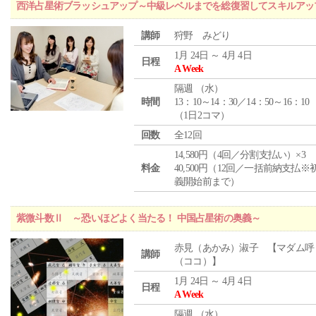
西洋占星術ブラッシュアップ～中級レベルまでを総復習してスキルアッ
講師
狩野 みどり
1月 24日 ～ 4月 4日
日程
A Week
隔週 （
水
）
時間
13：10～14：30／14：50～16：10
（1日2コマ）
回数
全12回
14,580円（4回／分割支払い）×3
料金
40,500円（12回／一括前納支払※
義開始前まで）
紫微斗数Ⅱ ～恐いほどよく当たる！ 中国占星術の奥義～
赤見（あかみ）淑子 【マダム呼
講師
（ココ）】
1月 24日 ～ 4月 4日
日程
A Week
隔週 （
水
）