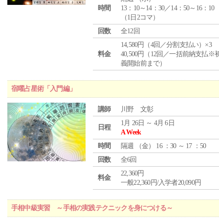
時間
13：10～14：30／14：50～16：10
（1日2コマ）
回数
全12回
14,580円（4回／分割支払い）×3
料金
40,500円（12回／一括前納支払※
義開始前まで）
宿曜占星術「入門編」
講師
川野 文彰
1月 26日 ～ 4月 6日
日程
A Week
時間
隔週 （
金
） 16 ：30 ～ 17 ：50
回数
全6回
22,360円
料金
一般22,360円/入学者20,090円
手相中級実習 ～手相の実践テクニックを身につける～