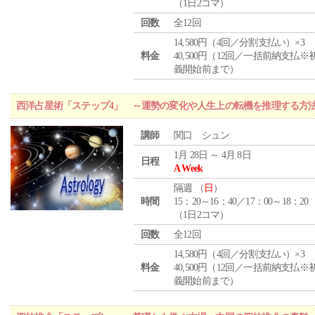
（1日2コマ）
回数
全12回
14,580円（4回／分割支払い）×3
料金
40,500円（12回／一括前納支払※
義開始前まで）
西洋占星術「ステップ4」 ～運勢の変化や人生上の転機を推理する方
講師
関口 シュン
1月 28日 ～ 4月 8日
日程
A Week
隔週 （
日
）
時間
15：20～16：40／17：00～18：20
（1日2コマ）
回数
全12回
14,580円（4回／分割支払い）×3
料金
40,500円（12回／一括前納支払※
義開始前まで）