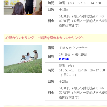
時間
毎週 （
木
） 13 ：10 ～ 14 ：30
回数
全12回
14,580円（4回／分割支払い）×3
料金
40,500円（12回／一括前納支払※
義開始前まで）
心理カウンセリング ～対話を深めるカウンセリング～
講師
ＴＭＡカウンセラー
1月 19日 ～ 6月 29日
日程
B Week
隔週 （
金
）
時間
14：50～16：10／16：30～17：50
（1日2コマ）
回数
全24回
14,580円（4回／分割支払い）×6
料金
79,380円（24回／一括前納支払※
義開始前まで）