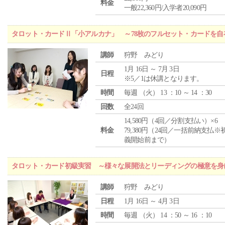
料金
一般22,360円/入学者20,090円
タロット・カードⅡ「小アルカナ」 ～78枚のフルセット・カードを自
講師
狩野 みどり
1月 16日 ～ 7月 3日
日程
※5／1は休講となります。
時間
毎週 （
火
） 13 ：10 ～ 14 ：30
回数
全24回
14,580円（4回／分割支払い）×6
料金
79,380円（24回／一括前納支払※
義開始前まで）
タロット・カード初級実習 ～様々な展開法とリーディングの極意を身
講師
狩野 みどり
日程
1月 16日 ～ 4月 3日
時間
毎週 （
火
） 14 ：50 ～ 16 ：10