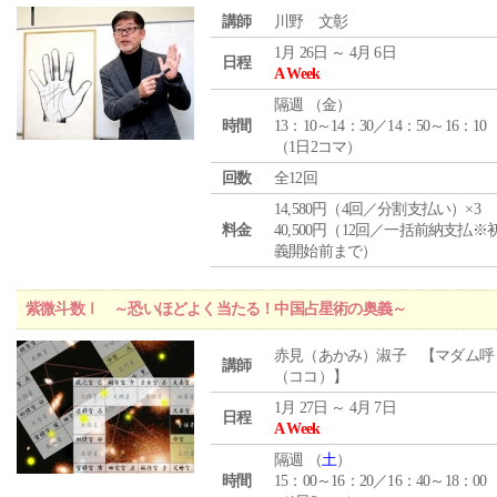
講師
川野 文彰
1月 26日 ～ 4月 6日
日程
A Week
隔週 （
金
）
時間
13：10～14：30／14：50～16：10
（1日2コマ）
回数
全12回
14,580円（4回／分割支払い）×3
料金
40,500円（12回／一括前納支払※
義開始前まで）
紫微斗数Ⅰ ～恐いほどよく当たる！中国占星術の奥義～
赤見（あかみ）淑子 【マダム呼
講師
（ココ）】
1月 27日 ～ 4月 7日
日程
A Week
隔週 （
土
）
時間
15：00～16：20／16：40～18：00