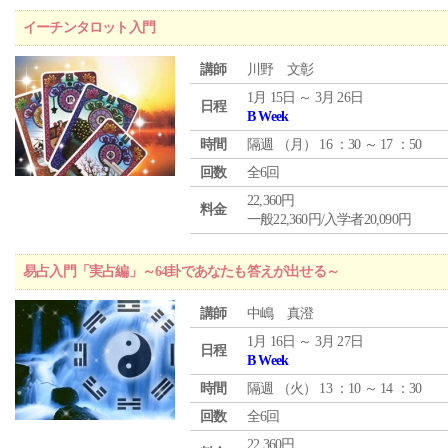
イーチンタロット入門
講師
川野 文彰
1月 15日 ～ 3月 26日
日程
B Week
時間
隔週 （
月
） 16 ：30 ～ 17 ：50
回数
全6回
22,360円
料金
一般22,360円/入学者20,090円
易占入門「実占編」～64卦であなたも答えが出せる～
講師
中嶋 真澄
1月 16日 ～ 3月 27日
日程
B Week
時間
隔週 （
火
） 13 ：10 ～ 14 ：30
回数
全6回
22,360円