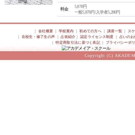
5,870円
料金
一般5,870円/入学者5,280円
｜
会社概要
｜
学校案内
｜
初めての方へ
｜
講座一覧
｜
ス
｜
在校生・修了生の声
｜
占術紹介
｜
認定ライセンス制度
｜
占いのお
｜
特定商取引法に基づく表記
｜
プライバシーポ
Copyright (C) AKADEM