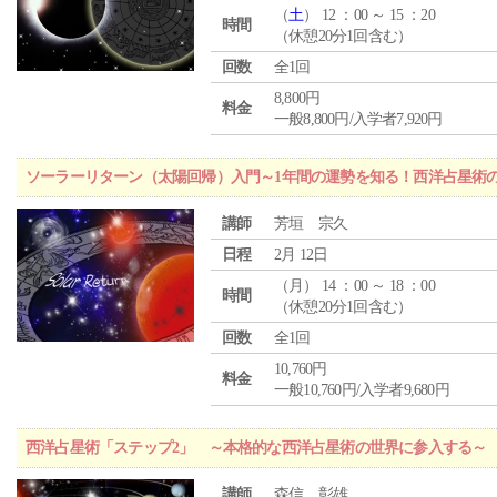
（
土
） 12 ：00 ～ 15 ：20
時間
（休憩20分1回含む）
回数
全1回
8,800円
料金
一般8,800円/入学者7,920円
ソーラーリターン（太陽回帰）入門～1年間の運勢を知る！西洋占星術
講師
芳垣 宗久
日程
2月 12日
（
月
） 14 ：00 ～ 18 ：00
時間
（休憩20分1回含む）
回数
全1回
10,760円
料金
一般10,760円/入学者9,680円
西洋占星術「ステップ2」 ～本格的な西洋占星術の世界に参入する～
講師
森信 彰雄