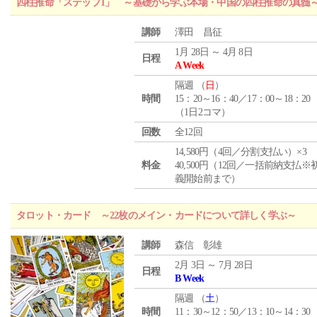
四柱推命「ステップ1」 ～基礎から学ぶ本場・中国の四柱推命の真髄
講師
澤田 昌征
1月 28日 ～ 4月 8日
日程
A Week
隔週 （
日
）
時間
15：20～16：40／17：00～18：20
（1日2コマ）
回数
全12回
14,580円（4回／分割支払い）×3
料金
40,500円（12回／一括前納支払※
義開始前まで）
タロット・カード ～22枚のメイン・カードについて詳しく学ぶ～
講師
森信 彰雄
2月 3日 ～ 7月 28日
日程
B Week
隔週 （
土
）
時間
11：30～12：50／13：10～14：30