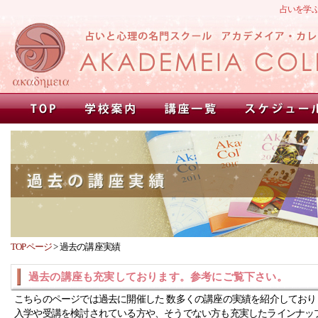
占いを学
TOPページ
>
過去の講座実績
過去の講座も充実しております。参考にご覧下さい。
こちらのページでは過去に開催した 数多くの講座の実績を紹介しており
入学や受講を検討されている方や、そうでない方も充実したラインナッ