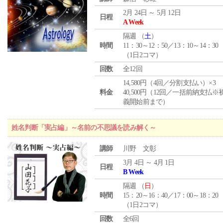
2月 24日 ～ 5月 12日
日程
A Week
隔週 （
土
）
時間
11：30～12：50／13：10～14：30
（1日2コマ）
回数
全12回
14,580円（4回／分割支払い）×3
料金
40,500円（12回／一括前納支払※
義開始前まで）
姓名判断「実占編」～名前の不思議を読み解く～
講師
川野 文彰
3月 4日 ～ 4月 1日
日程
B Week
隔週 （
日
）
時間
15：20～16：40／17：00～18：20
（1日2コマ）
回数
全6回