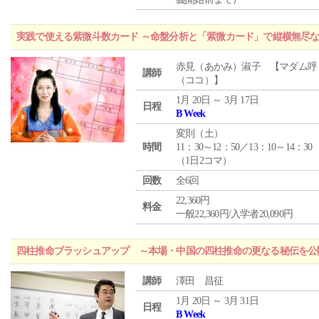
実践で使える紫微斗数カード ～命盤分析と「紫微カード」で縦横無尽
赤見（あかみ）淑子 【マダム呼
講師
（ココ）】
1月 20日 ～ 3月 17日
日程
B Week
変則（土）
時間
11：30～12：50／13：10～14：30
（1日2コマ）
回数
全6回
22,360円
料金
一般22,360円/入学者20,090円
四柱推命ブラッシュアップ ～本場・中国の四柱推命の更なる秘伝を公
講師
澤田 昌征
1月 20日 ～ 3月 31日
日程
B Week