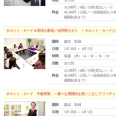
回数
全12回
14,580円（4回／分割支払い）×3
料金
40,500円（12回／一括前納支払※
義開始前まで）
タロット・カード＆西洋占星術／合同実占ゼミ ～タロット・カードと
講師
森信 彰雄
日程
1月 18日 ～ 4月 5日
時間
毎週 （
木
） 14 ：50 ～ 16 ：10
回数
全12回
14,580円（4回／分割支払い）×3
料金
40,500円（12回／一括前納支払※
義開始前まで）
タロット・カード 中級実習 ～様々な展開法を使いこなしてリーディ
講師
森信 彰雄
日程
1月 18日 ～ 4月 5日