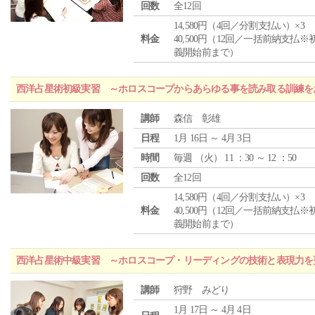
回数
全12回
14,580円（4回／分割支払い）×3
料金
40,500円（12回／一括前納支払※
義開始前まで）
西洋占星術初級実習 ～ホロスコープからあらゆる事を読み取る訓練を
講師
森信 彰雄
日程
1月 16日 ～ 4月 3日
時間
毎週 （
火
） 11 ：30 ～ 12 ：50
回数
全12回
14,580円（4回／分割支払い）×3
料金
40,500円（12回／一括前納支払※
義開始前まで）
西洋占星術中級実習 ～ホロスコープ・リーディングの技術と表現力を
講師
狩野 みどり
1月 17日 ～ 4月 4日