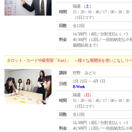
隔週 （
土
）
時間
15：20～16：40／17：00～18：20
（1日2コマ）
回数
全12回
14,580円（4回／分割支払い）×3
料金
40,500円（12回／一括前納支払※
義開始前まで）
タロット・カード中級実習「Part2」 ～様々な展開法を使いこなしリ
講師
狩野 みどり
1月 21日 ～ 4月 1日
日程
B Week
隔週 （
日
）
時間
15：20～16：40／17：00～18：20
（1日2コマ）
回数
全12回
14,580円（4回／分割支払い）×3
料金
40,500円（12回／一括前納支払※