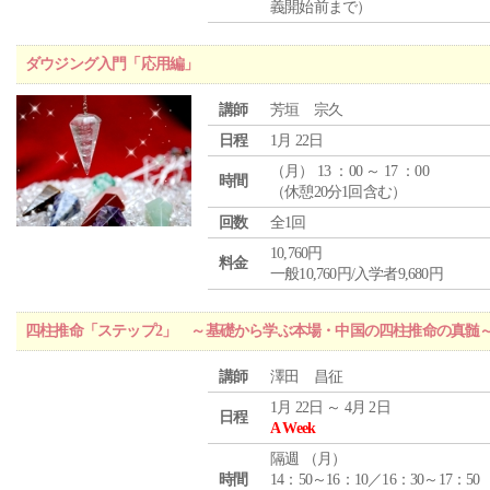
義開始前まで）
ダウジング入門「応用編」
講師
芳垣 宗久
日程
1月 22日
（
月
） 13 ：00 ～ 17 ：00
時間
（休憩20分1回含む）
回数
全1回
10,760円
料金
一般10,760円/入学者9,680円
四柱推命「ステップ2」 ～基礎から学ぶ本場・中国の四柱推命の真髄
講師
澤田 昌征
1月 22日 ～ 4月 2日
日程
A Week
隔週 （
月
）
時間
14：50～16：10／16：30～17：50