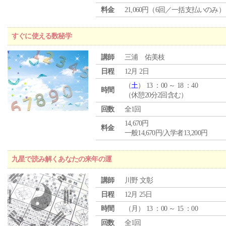
料金
21,060円（6回／一括支払いのみ）
すぐに使える数秘学
講師
三浦 佑美枝
日程
12月 2日
（
土
） 13 ：00 ～ 18 ：40
時間
（休憩20分2回含む）
回数
全1回
14,670円
料金
一般14,670円/入学者13,200円
九星で読み解くあなたの来年の運
講師
川野 文彰
日程
12月 25日
時間
（
月
） 13 ：00 ～ 15 ：00
回数
全1回