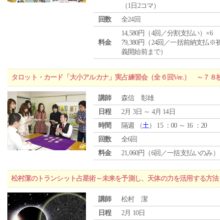
（1日2コマ）
回数
全24回
14,580円（4回／分割支払い）×6
料金
79,380円（24回／一括前納支払※
義開始前まで）
タロット・カード「大小アルカナ」実占練習会（全６回Ver.） ～７
講師
森信 彰雄
日程
2月 3日 ～ 4月 14日
時間
隔週 （
土
） 15 ：00 ～ 16 ：20
回数
全6回
料金
21,060円（6回／一括支払いのみ）
松村潔のトランシット占星術～未来を予測し、天体の力を活用する方法
講師
松村 潔
日程
2月 10日