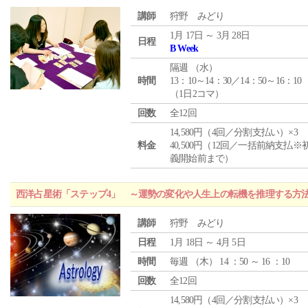
講師
狩野 みどり
1月 17日 ～ 3月 28日
日程
B Week
隔週 （
水
）
時間
13：10～14：30／14：50～16：10
（1日2コマ）
回数
全12回
14,580円（4回／分割支払い）×3
料金
40,500円（12回／一括前納支払※
義開始前まで）
西洋占星術「ステップ4」 ～運勢の変化や人生上の転機を推理する方
講師
狩野 みどり
日程
1月 18日 ～ 4月 5日
時間
毎週 （
木
） 14 ：50 ～ 16 ：10
回数
全12回
14,580円（4回／分割支払い）×3