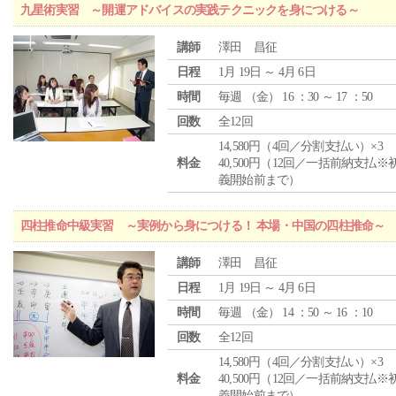
九星術実習 ～開運アドバイスの実践テクニックを身につける～
講師
澤田 昌征
日程
1月 19日 ～ 4月 6日
時間
毎週 （
金
） 16 ：30 ～ 17 ：50
回数
全12回
14,580円（4回／分割支払い）×3
料金
40,500円（12回／一括前納支払※
義開始前まで）
四柱推命中級実習 ～実例から身につける！ 本場・中国の四柱推命～
講師
澤田 昌征
日程
1月 19日 ～ 4月 6日
時間
毎週 （
金
） 14 ：50 ～ 16 ：10
回数
全12回
14,580円（4回／分割支払い）×3
料金
40,500円（12回／一括前納支払※
義開始前まで）