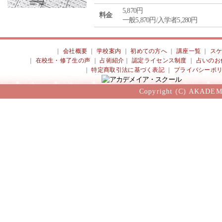
5,870円
料金
一般5,870円/入学者5,280円
｜
会社概要
｜
学校案内
｜
初めての方へ
｜
講座一覧
｜
ス
｜
在校生・修了生の声
｜
占術紹介
｜
認定ライセンス制度
｜
占いのお
｜
特定商取引法に基づく表記
｜
プライバシーポ
Copyright (C) AKADEM