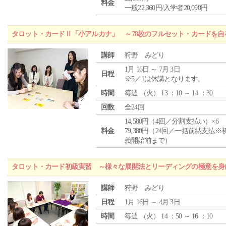
料金
一般22,360円/入学者20,090円
タロット・カードⅡ「小アルカナ」 ～78枚のフルセット・カードを自
講師
狩野 みどり
1月 16日 ～ 7月 3日
日程
※5／1は休講となります。
時間
毎週 （
火
） 13 ：10 ～ 14 ：30
回数
全24回
14,580円（4回／分割支払い）×6
料金
79,380円（24回／一括前納支払※
義開始前まで）
タロット・カード初級実習 ～様々な展開法とリーディングの極意を身
講師
狩野 みどり
日程
1月 16日 ～ 4月 3日
時間
毎週 （
火
） 14 ：50 ～ 16 ：10