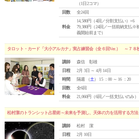
（1日2コマ）
回数
全24回
14,580円（4回／分割支払い）×6
料金
79,380円（24回／一括前納支払※
義開始前まで）
タロット・カード「大小アルカナ」実占練習会（全６回Ver.） ～７
講師
森信 彰雄
日程
2月 3日 ～ 4月 14日
時間
隔週 （
土
） 15 ：00 ～ 16 ：20
回数
全6回
料金
21,060円（6回／一括支払いのみ）
松村潔のトランシット占星術～未来を予測し、天体の力を活用する方法
講師
松村 潔
日程
2月 10日