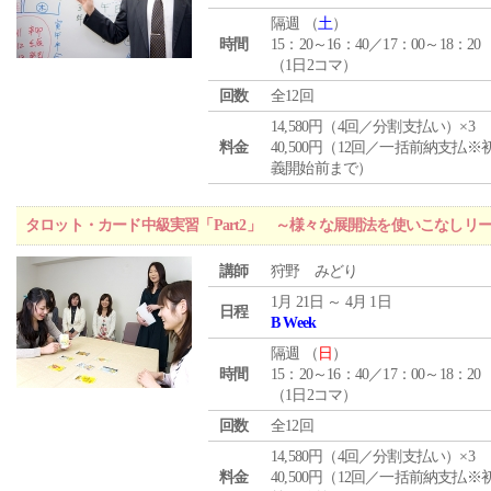
隔週 （
土
）
時間
15：20～16：40／17：00～18：20
（1日2コマ）
回数
全12回
14,580円（4回／分割支払い）×3
料金
40,500円（12回／一括前納支払※
義開始前まで）
タロット・カード中級実習「Part2」 ～様々な展開法を使いこなしリ
講師
狩野 みどり
1月 21日 ～ 4月 1日
日程
B Week
隔週 （
日
）
時間
15：20～16：40／17：00～18：20
（1日2コマ）
回数
全12回
14,580円（4回／分割支払い）×3
料金
40,500円（12回／一括前納支払※