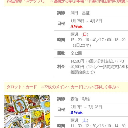
四柱推命「ステップ1」 ～基礎から学ぶ本場・中国の四柱推命の真髄
講師
澤田 昌征
1月 28日 ～ 4月 8日
日程
A Week
隔週 （
日
）
時間
15：20～16：40／17：00～18：20
（1日2コマ）
回数
全12回
14,580円（4回／分割支払い）×3
料金
40,500円（12回／一括前納支払※
義開始前まで）
タロット・カード ～22枚のメイン・カードについて詳しく学ぶ～
講師
森信 彰雄
2月 3日 ～ 7月 28日
日程
B Week
隔週 （
土
）
時間
11：30～12：50／13：10～14：30