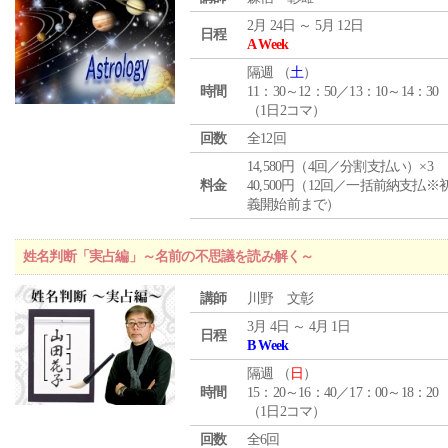
2月 24日 ～ 5月 12日
日程
A Week
隔週 （
土
）
時間
11：30～12：50／13：10～14：30
（1日2コマ）
回数
全12回
14,580円（4回／分割支払い）×3
料金
40,500円（12回／一括前納支払※
義開始前まで）
姓名判断「実占編」～名前の不思議を読み解く～
講師
川野 文彰
3月 4日 ～ 4月 1日
日程
B Week
隔週 （
日
）
時間
15：20～16：40／17：00～18：20
（1日2コマ）
回数
全6回