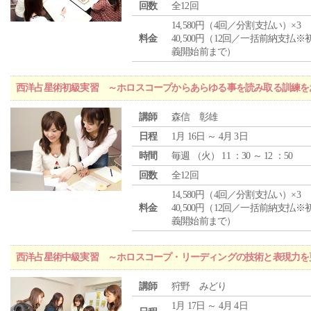
回数
全12回
14,580円（4回／分割支払い）×3
料金
40,500円（12回／一括前納支払※
義開始前まで）
西洋占星術初級実習 ～ホロスコープからあらゆる事を読み取る訓練を
講師
森信 彰雄
日程
1月 16日 ～ 4月 3日
時間
毎週 （
火
） 11 ：30 ～ 12 ：50
回数
全12回
14,580円（4回／分割支払い）×3
料金
40,500円（12回／一括前納支払※
義開始前まで）
西洋占星術中級実習 ～ホロスコープ・リーディングの技術と表現力を
講師
狩野 みどり
1月 17日 ～ 4月 4日