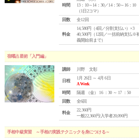
時間
13：10～14：30／14：50～16：10
（1日2コマ）
回数
全12回
14,580円（4回／分割支払い）×3
料金
40,500円（12回／一括前納支払※
義開始前まで）
宿曜占星術「入門編」
講師
川野 文彰
1月 26日 ～ 4月 6日
日程
A Week
時間
隔週 （
金
） 16 ：30 ～ 17 ：50
回数
全6回
22,360円
料金
一般22,360円/入学者20,090円
手相中級実習 ～手相の実践テクニックを身につける～