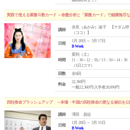
実践で使える紫微斗数カード ～命盤分析と「紫微カード」で縦横無尽
赤見（あかみ）淑子 【マダム呼
講師
（ココ）】
1月 20日 ～ 3月 17日
日程
B Week
変則（土）
時間
11：30～12：50／13：10～14：30
（1日2コマ）
回数
全6回
22,360円
料金
一般22,360円/入学者20,090円
四柱推命ブラッシュアップ ～本場・中国の四柱推命の更なる秘伝を公
講師
澤田 昌征
1月 20日 ～ 3月 31日
日程
B Week