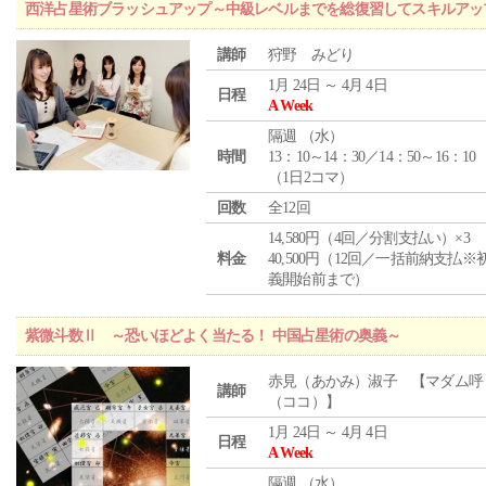
西洋占星術ブラッシュアップ～中級レベルまでを総復習してスキルアッ
講師
狩野 みどり
1月 24日 ～ 4月 4日
日程
A Week
隔週 （
水
）
時間
13：10～14：30／14：50～16：10
（1日2コマ）
回数
全12回
14,580円（4回／分割支払い）×3
料金
40,500円（12回／一括前納支払※
義開始前まで）
紫微斗数Ⅱ ～恐いほどよく当たる！ 中国占星術の奥義～
赤見（あかみ）淑子 【マダム呼
講師
（ココ）】
1月 24日 ～ 4月 4日
日程
A Week
隔週 （
水
）