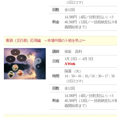
（1日2コマ）
回数
全12回
14,580円（4回／分割支払い）×3
料金
40,500円（12回／一括前納支払※
義開始前まで）
断易（五行易）応用編 ～本場中国の卜術を学ぶ〜
講師
保坂 昌利
1月 23日 ～ 4月 3日
日程
A Week
隔週 （
火
）
時間
14：50～16：10／16：30～17：50
（1日2コマ）
回数
全12回
14,580円（4回／分割支払い）×3
料金
40,500円（12回／一括前納支払※
義開始前まで）