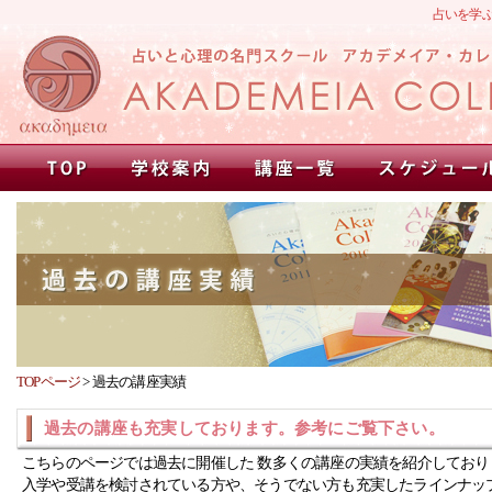
占いを学
TOPページ
>
過去の講座実績
過去の講座も充実しております。参考にご覧下さい。
こちらのページでは過去に開催した 数多くの講座の実績を紹介しており
入学や受講を検討されている方や、そうでない方も充実したラインナッ