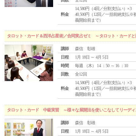
回数
全12回
14,580円（4回／分割支払い）×3
料金
40,500円（12回／一括前納支払※
義開始前まで）
タロット・カード＆西洋占星術／合同実占ゼミ ～タロット・カードと
講師
森信 彰雄
日程
1月 18日 ～ 4月 5日
時間
毎週 （
木
） 14 ：50 ～ 16 ：10
回数
全12回
14,580円（4回／分割支払い）×3
料金
40,500円（12回／一括前納支払※
義開始前まで）
タロット・カード 中級実習 ～様々な展開法を使いこなしてリーディ
講師
森信 彰雄
日程
1月 18日 ～ 4月 5日