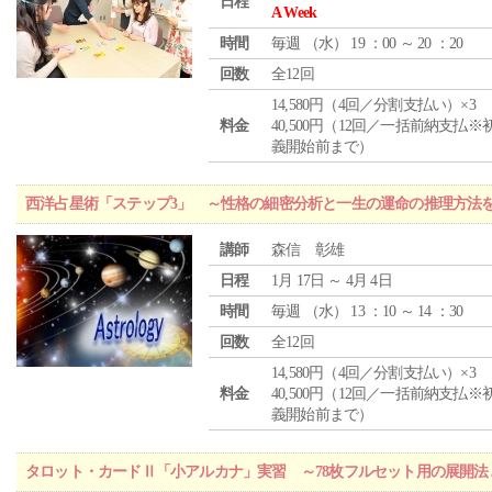
日程
A Week
時間
毎週 （
水
） 19 ：00 ～ 20 ：20
回数
全12回
14,580円（4回／分割支払い）×3
料金
40,500円（12回／一括前納支払※
義開始前まで）
西洋占星術「ステップ3」 ～性格の細密分析と一生の運命の推理方法
講師
森信 彰雄
日程
1月 17日 ～ 4月 4日
時間
毎週 （
水
） 13 ：10 ～ 14 ：30
回数
全12回
14,580円（4回／分割支払い）×3
料金
40,500円（12回／一括前納支払※
義開始前まで）
タロット・カードⅡ「小アルカナ」実習 ～78枚フルセット用の展開