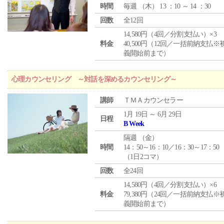
時間
毎週 （
木
） 13 ：10 ～ 14 ：30
回数
全12回
14,580円（4回／分割支払い）×3
料金
40,500円（12回／一括前納支払※
義開始前まで）
心理カウンセリング ～対話を深めるカウンセリング～
講師
ＴＭＡカウンセラー
1月 19日 ～ 6月 29日
日程
B Week
隔週 （
金
）
時間
14：50～16：10／16：30～17：50
（1日2コマ）
回数
全24回
14,580円（4回／分割支払い）×6
料金
79,380円（24回／一括前納支払※
義開始前まで）