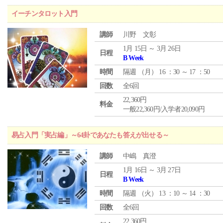
イーチンタロット入門
講師
川野 文彰
1月 15日 ～ 3月 26日
日程
B Week
時間
隔週 （
月
） 16 ：30 ～ 17 ：50
回数
全6回
22,360円
料金
一般22,360円/入学者20,090円
易占入門「実占編」～64卦であなたも答えが出せる～
講師
中嶋 真澄
1月 16日 ～ 3月 27日
日程
B Week
時間
隔週 （
火
） 13 ：10 ～ 14 ：30
回数
全6回
22,360円