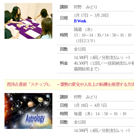
講師
狩野 みどり
1月 17日 ～ 3月 28日
日程
B Week
隔週 （
水
）
時間
13：10～14：30／14：50～16：10
（1日2コマ）
回数
全12回
14,580円（4回／分割支払い）×3
料金
40,500円（12回／一括前納支払※
義開始前まで）
西洋占星術「ステップ4」 ～運勢の変化や人生上の転機を推理する方
講師
狩野 みどり
日程
1月 18日 ～ 4月 5日
時間
毎週 （
木
） 14 ：50 ～ 16 ：10
回数
全12回
14,580円（4回／分割支払い）×3