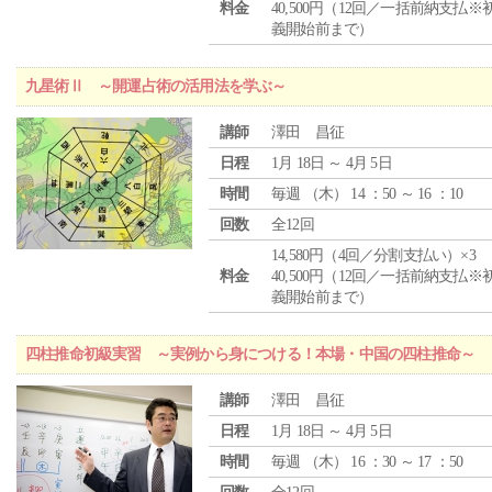
料金
40,500円（12回／一括前納支払※
義開始前まで）
九星術Ⅱ ～開運占術の活用法を学ぶ～
講師
澤田 昌征
日程
1月 18日 ～ 4月 5日
時間
毎週 （
木
） 14 ：50 ～ 16 ：10
回数
全12回
14,580円（4回／分割支払い）×3
料金
40,500円（12回／一括前納支払※
義開始前まで）
四柱推命初級実習 ～実例から身につける！本場・中国の四柱推命～
講師
澤田 昌征
日程
1月 18日 ～ 4月 5日
時間
毎週 （
木
） 16 ：30 ～ 17 ：50