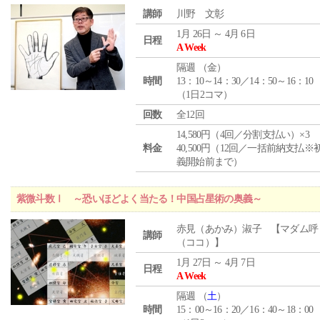
講師
川野 文彰
1月 26日 ～ 4月 6日
日程
A Week
隔週 （
金
）
時間
13：10～14：30／14：50～16：10
（1日2コマ）
回数
全12回
14,580円（4回／分割支払い）×3
料金
40,500円（12回／一括前納支払※
義開始前まで）
紫微斗数Ⅰ ～恐いほどよく当たる！中国占星術の奥義～
赤見（あかみ）淑子 【マダム呼
講師
（ココ）】
1月 27日 ～ 4月 7日
日程
A Week
隔週 （
土
）
時間
15：00～16：20／16：40～18：00