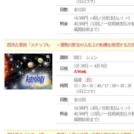
（1日2コマ）
回数
全12回
14,580円（4回／分割支払い）×3
料金
40,500円（12回／一括前納支払※
義開始前まで）
西洋占星術「ステップ4」 ～運勢の変化や人生上の転機を推理する方
講師
関口 シュン
1月 28日 ～ 4月 8日
日程
A Week
隔週 （
日
）
時間
15：20～16：40／17：00～18：20
（1日2コマ）
回数
全12回
14,580円（4回／分割支払い）×3
料金
40,500円（12回／一括前納支払※
義開始前まで）