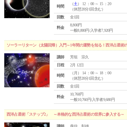
（
土
） 12 ：00 ～ 15 ：20
時間
（休憩20分1回含む）
回数
全1回
8,800円
料金
一般8,800円/入学者7,920円
ソーラーリターン（太陽回帰）入門～1年間の運勢を知る！西洋占星術
講師
芳垣 宗久
日程
2月 12日
（
月
） 14 ：00 ～ 18 ：00
時間
（休憩20分1回含む）
回数
全1回
10,760円
料金
一般10,760円/入学者9,680円
西洋占星術「ステップ2」 ～本格的な西洋占星術の世界に参入する～
講師
森信 彰雄