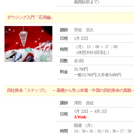
義開始前まで）
ダウジング入門「応用編」
講師
芳垣 宗久
日程
1月 22日
（
月
） 13 ：00 ～ 17 ：00
時間
（休憩20分1回含む）
回数
全1回
10,760円
料金
一般10,760円/入学者9,680円
四柱推命「ステップ2」 ～基礎から学ぶ本場・中国の四柱推命の真髄
講師
澤田 昌征
1月 22日 ～ 4月 2日
日程
A Week
隔週 （
月
）
時間
14：50～16：10／16：30～17：50