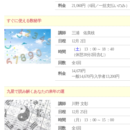
料金
21,060円（6回／一括支払いのみ）
すぐに使える数秘学
講師
三浦 佑美枝
日程
12月 2日
（
土
） 13 ：00 ～ 18 ：40
時間
（休憩20分2回含む）
回数
全1回
14,670円
料金
一般14,670円/入学者13,200円
九星で読み解くあなたの来年の運
講師
川野 文彰
日程
12月 25日
時間
（
月
） 13 ：00 ～ 15 ：00
回数
全1回