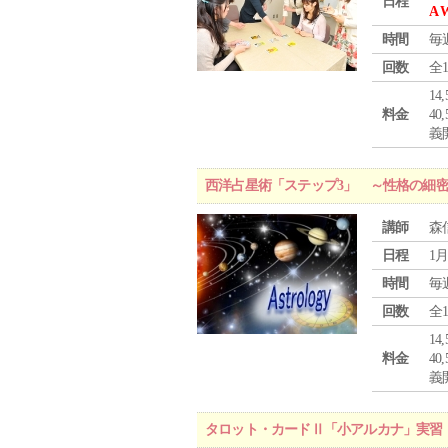
日程
A 
時間
毎
回数
全
1
料金
4
義
西洋占星術「ステップ3」 ～性格の細
講師
森
日程
1月
時間
毎
回数
全
1
料金
4
義
タロット・カードⅡ「小アルカナ」実習