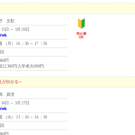
野 文彰
 15日 ～ 3月 26日
Week
週 （
月
） 16 ：30 ～ 17 ：50
6回
,360円
22,360円/入学者20,090円
えが出せる～
嶋 真澄
 16日 ～ 3月 27日
Week
週 （
火
） 13 ：10 ～ 14 ：30
6回
,360円