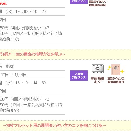
Week
週 （
水
） 19 ：00 ～ 20 ：20
12回
4,580円（4回／分割支払い）×3
0,500円（12回／一括前納支払※初回講
開始前まで）
密分析と一生の運命の推理方法を学ぶ～
信 彰雄
 17日 ～ 4月 4日
週 （
水
） 13 ：10 ～ 14 ：30
12回
4,580円（4回／分割支払い）×3
0,500円（12回／一括前納支払※初回講
開始前まで）
 ～78枚フルセット用の展開法と占い方のコツを身につける～