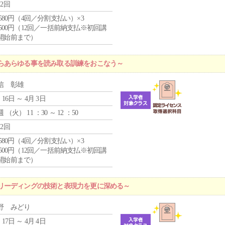
12回
4,580円（4回／分割支払い）×3
0,500円（12回／一括前納支払※初回講
開始前まで）
らあらゆる事を読み取る訓練をおこなう～
信 彰雄
 16日 ～ 4月 3日
週 （
火
） 11 ：30 ～ 12 ：50
12回
4,580円（4回／分割支払い）×3
0,500円（12回／一括前納支払※初回講
開始前まで）
リーディングの技術と表現力を更に深める～
野 みどり
 17日 ～ 4月 4日