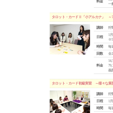
料金
一般
タロット・カードⅡ「小アルカナ」 ～
講師
狩
1月
日程
※
時間
毎
回数
全
1
料金
7
義
タロット・カード初級実習 ～様々な展
講師
狩
日程
1月
時間
毎