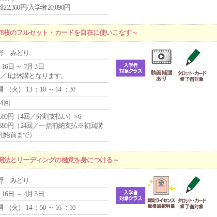
22,360円/入学者20,090円
78枚のフルセット・カードを自在に使いこなす～
野 みどり
 16日 ～ 7月 3日
5／1は休講となります。
週 （
火
） 13 ：10 ～ 14 ：30
24回
4,580円（4回／分割支払い）×6
9,380円（24回／一括前納支払※初回講
開始前まで）
開法とリーディングの極意を身につける～
野 みどり
 16日 ～ 4月 3日
週 （
火
） 14 ：50 ～ 16 ：10