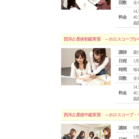
回数
全
1
料金
4
義
西洋占星術初級実習 ～ホロスコープか
講師
森
日程
1月
時間
毎
回数
全
1
料金
4
義
西洋占星術中級実習 ～ホロスコープ・
講師
狩
1月