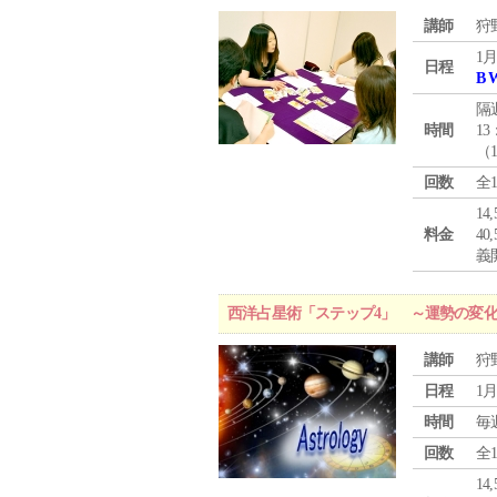
講師
狩
1月
日程
B 
隔
時間
13
（
回数
全
1
料金
4
義
西洋占星術「ステップ4」 ～運勢の変
講師
狩
日程
1月
時間
毎
回数
全
1