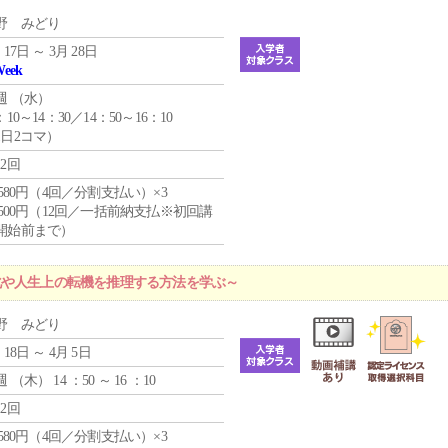
野 みどり
 17日 ～ 3月 28日
Week
週 （
水
）
：10～14：30／14：50～16：10
1日2コマ）
12回
4,580円（4回／分割支払い）×3
0,500円（12回／一括前納支払※初回講
開始前まで）
化や人生上の転機を推理する方法を学ぶ～
野 みどり
 18日 ～ 4月 5日
週 （
木
） 14 ：50 ～ 16 ：10
12回
4,580円（4回／分割支払い）×3