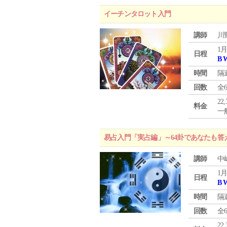
イーチンタロット入門
講師
川
1月
日程
B 
時間
隔
回数
全
22
料金
一般
易占入門「実占編」～64卦であなたも答
講師
中
1月
日程
B 
時間
隔
回数
全
22