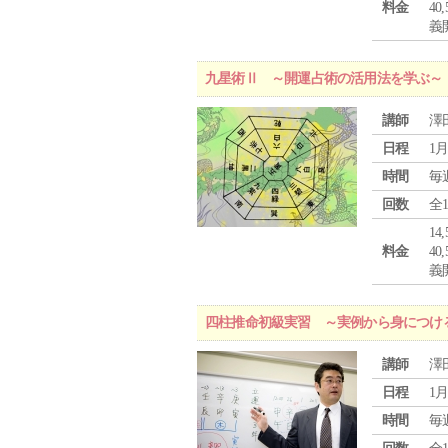
料金
4
義
九星術Ⅱ ～開運占術の活用法を学ぶ～
講師
澤
日程
1月
時間
毎
回数
全
1
料金
4
義
四柱推命初級実習 ～実例から身につけ
講師
澤
日程
1月
時間
毎