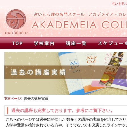
占いを学
TOPページ
>
過去の講座実績
過去の講座も充実しております。参考にご覧下さい。
こちらのページでは過去に開催した 数多くの講座の実績を紹介しており
入学や受講を検討されている方や、そうでない方も充実したラインナッ