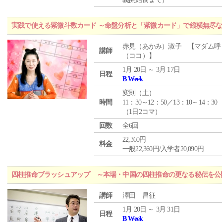
実践で使える紫微斗数カード ～命盤分析と「紫微カード」で縦横無尽
赤見（あかみ）淑子 【マダム呼
講師
（ココ）】
1月 20日 ～ 3月 17日
日程
B Week
変則（土）
時間
11：30～12：50／13：10～14：30
（1日2コマ）
回数
全6回
22,360円
料金
一般22,360円/入学者20,090円
四柱推命ブラッシュアップ ～本場・中国の四柱推命の更なる秘伝を公
講師
澤田 昌征
1月 20日 ～ 3月 31日
日程
B Week