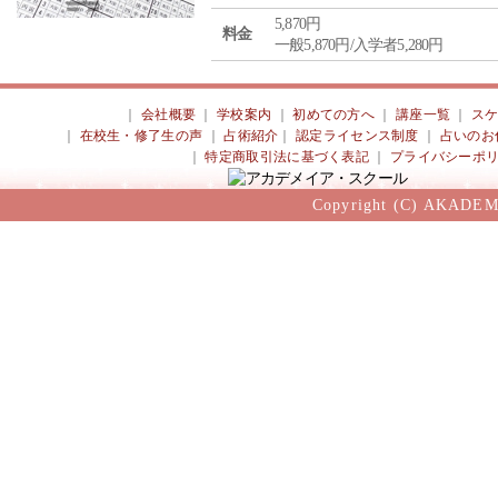
5,870円
料金
一般5,870円/入学者5,280円
｜
会社概要
｜
学校案内
｜
初めての方へ
｜
講座一覧
｜
ス
｜
在校生・修了生の声
｜
占術紹介
｜
認定ライセンス制度
｜
占いのお
｜
特定商取引法に基づく表記
｜
プライバシーポ
Copyright (C) AKADEM