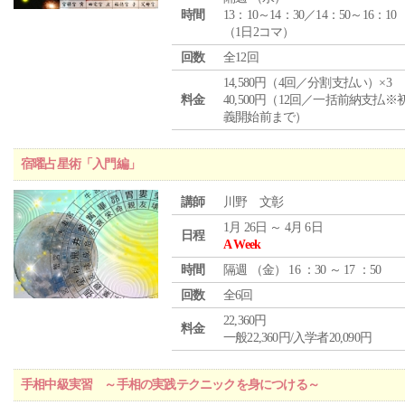
時間
13：10～14：30／14：50～16：10
（1日2コマ）
回数
全12回
14,580円（4回／分割支払い）×3
料金
40,500円（12回／一括前納支払※
義開始前まで）
宿曜占星術「入門編」
講師
川野 文彰
1月 26日 ～ 4月 6日
日程
A Week
時間
隔週 （
金
） 16 ：30 ～ 17 ：50
回数
全6回
22,360円
料金
一般22,360円/入学者20,090円
手相中級実習 ～手相の実践テクニックを身につける～