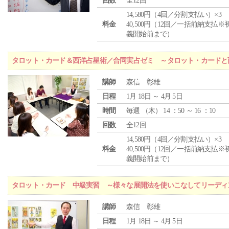
回数
全12回
14,580円（4回／分割支払い）×3
料金
40,500円（12回／一括前納支払※
義開始前まで）
タロット・カード＆西洋占星術／合同実占ゼミ ～タロット・カードと
講師
森信 彰雄
日程
1月 18日 ～ 4月 5日
時間
毎週 （
木
） 14 ：50 ～ 16 ：10
回数
全12回
14,580円（4回／分割支払い）×3
料金
40,500円（12回／一括前納支払※
義開始前まで）
タロット・カード 中級実習 ～様々な展開法を使いこなしてリーディ
講師
森信 彰雄
日程
1月 18日 ～ 4月 5日