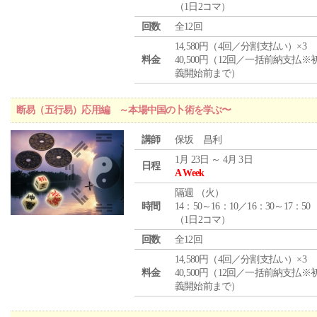
（1日2コマ）
回数
全12回
14,580円（4回／分割支払い）×3
料金
40,500円（12回／一括前納支払※
義開始前まで）
断易（五行易）応用編 ～本場中国の卜術を学ぶ〜
講師
保坂 昌利
1月 23日 ～ 4月 3日
日程
A Week
隔週 （
火
）
時間
14：50～16：10／16：30～17：50
（1日2コマ）
回数
全12回
14,580円（4回／分割支払い）×3
料金
40,500円（12回／一括前納支払※
義開始前まで）