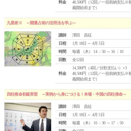
料金
40,500円（12回／一括前納支払※
義開始前まで）
九星術Ⅱ ～開運占術の活用法を学ぶ～
講師
澤田 昌征
日程
1月 18日 ～ 4月 5日
時間
毎週 （
木
） 14 ：50 ～ 16 ：10
回数
全12回
14,580円（4回／分割支払い）×3
料金
40,500円（12回／一括前納支払※
義開始前まで）
四柱推命初級実習 ～実例から身につける！本場・中国の四柱推命～
講師
澤田 昌征
日程
1月 18日 ～ 4月 5日
時間
毎週 （
木
） 16 ：30 ～ 17 ：50