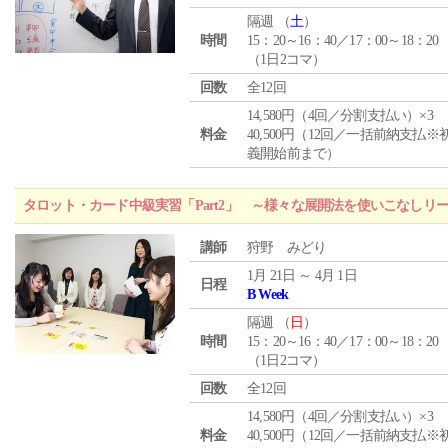
隔週 （
土
）
時間
15：20～16：40／17：00～18：20
（1日2コマ）
回数
全12回
14,580円（4回／分割支払い）×3
料金
40,500円（12回／一括前納支払※
義開始前まで）
タロット・カード中級実習「Part2」 ～様々な展開法を使いこなしリ
講師
狩野 みどり
1月 21日 ～ 4月 1日
日程
B Week
隔週 （
日
）
時間
15：20～16：40／17：00～18：20
（1日2コマ）
回数
全12回
14,580円（4回／分割支払い）×3
料金
40,500円（12回／一括前納支払※