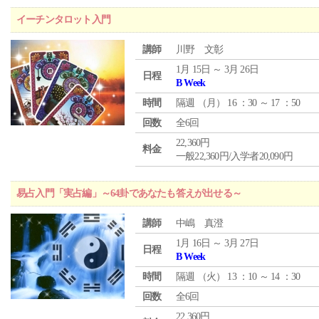
イーチンタロット入門
講師
川野 文彰
1月 15日 ～ 3月 26日
日程
B Week
時間
隔週 （
月
） 16 ：30 ～ 17 ：50
回数
全6回
22,360円
料金
一般22,360円/入学者20,090円
易占入門「実占編」～64卦であなたも答えが出せる～
講師
中嶋 真澄
1月 16日 ～ 3月 27日
日程
B Week
時間
隔週 （
火
） 13 ：10 ～ 14 ：30
回数
全6回
22,360円