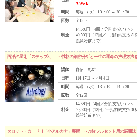
日程
A Week
時間
毎週 （
水
） 19 ：00 ～ 20 ：20
回数
全12回
14,580円（4回／分割支払い）×3
料金
40,500円（12回／一括前納支払※
義開始前まで）
西洋占星術「ステップ3」 ～性格の細密分析と一生の運命の推理方法
講師
森信 彰雄
日程
1月 17日 ～ 4月 4日
時間
毎週 （
水
） 13 ：10 ～ 14 ：30
回数
全12回
14,580円（4回／分割支払い）×3
料金
40,500円（12回／一括前納支払※
義開始前まで）
タロット・カードⅡ「小アルカナ」実習 ～78枚フルセット用の展開