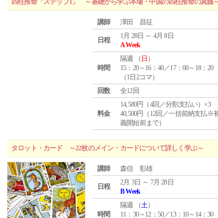
四柱推命「ステップ1」 ～基礎から学ぶ本場・中国の四柱推命の真髄
講師
澤田 昌征
1月 28日 ～ 4月 8日
日程
A Week
隔週 （
日
）
時間
15：20～16：40／17：00～18：20
（1日2コマ）
回数
全12回
14,580円（4回／分割支払い）×3
料金
40,500円（12回／一括前納支払※
義開始前まで）
タロット・カード ～22枚のメイン・カードについて詳しく学ぶ～
講師
森信 彰雄
2月 3日 ～ 7月 28日
日程
B Week
隔週 （
土
）
時間
11：30～12：50／13：10～14：30