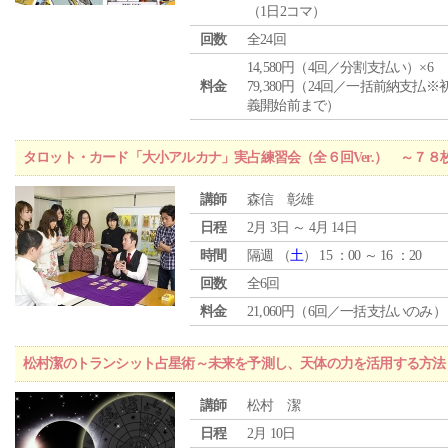
（1日2コマ）
回数
全24回
14,580円（4回／分割支払い）×6
料金
79,380円（24回／一括前納支払※
義開始前まで）
タロット・カード「大小アルカナ」実占練習会（全６回Ver.） ～７
講師
森信 彰雄
日程
2月 3日 ～ 4月 14日
時間
隔週 （
土
） 15 ：00 ～ 16 ：20
回数
全6回
料金
21,060円（6回／一括支払いのみ）
松村潔のトランシット占星術～未来を予測し、天体の力を活用する方法
講師
松村 潔
日程
2月 10日