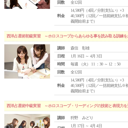
回数
全12回
14,580円（4回／分割支払い）×3
料金
40,500円（12回／一括前納支払※
義開始前まで）
西洋占星術初級実習 ～ホロスコープからあらゆる事を読み取る訓練を
講師
森信 彰雄
日程
1月 16日 ～ 4月 3日
時間
毎週 （
火
） 11 ：30 ～ 12 ：50
回数
全12回
14,580円（4回／分割支払い）×3
料金
40,500円（12回／一括前納支払※
義開始前まで）
西洋占星術中級実習 ～ホロスコープ・リーディングの技術と表現力を
講師
狩野 みどり
1月 17日 ～ 4月 4日