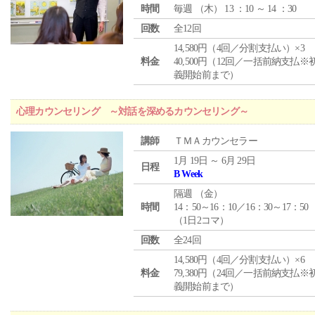
時間
毎週 （
木
） 13 ：10 ～ 14 ：30
回数
全12回
14,580円（4回／分割支払い）×3
料金
40,500円（12回／一括前納支払※
義開始前まで）
心理カウンセリング ～対話を深めるカウンセリング～
講師
ＴＭＡカウンセラー
1月 19日 ～ 6月 29日
日程
B Week
隔週 （
金
）
時間
14：50～16：10／16：30～17：50
（1日2コマ）
回数
全24回
14,580円（4回／分割支払い）×6
料金
79,380円（24回／一括前納支払※
義開始前まで）