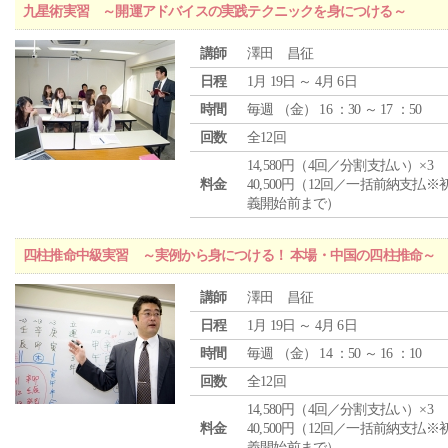
九星術実習 ～開運アドバイスの実践テクニックを身につける～
講師
澤田 昌征
日程
1月 19日 ～ 4月 6日
時間
毎週 （
金
） 16 ：30 ～ 17 ：50
回数
全12回
14,580円（4回／分割支払い）×3
料金
40,500円（12回／一括前納支払※
義開始前まで）
四柱推命中級実習 ～実例から身につける！ 本場・中国の四柱推命～
講師
澤田 昌征
日程
1月 19日 ～ 4月 6日
時間
毎週 （
金
） 14 ：50 ～ 16 ：10
回数
全12回
14,580円（4回／分割支払い）×3
料金
40,500円（12回／一括前納支払※
義開始前まで）