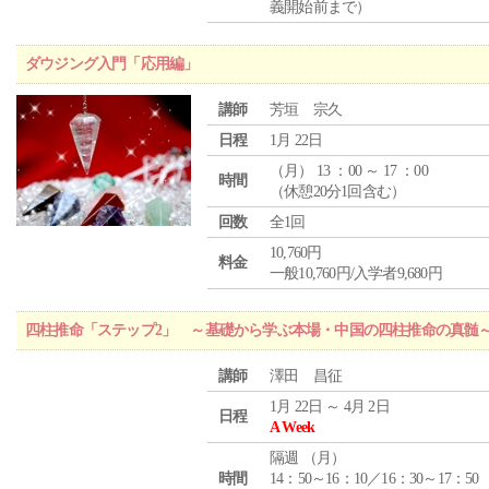
義開始前まで）
ダウジング入門「応用編」
講師
芳垣 宗久
日程
1月 22日
（
月
） 13 ：00 ～ 17 ：00
時間
（休憩20分1回含む）
回数
全1回
10,760円
料金
一般10,760円/入学者9,680円
四柱推命「ステップ2」 ～基礎から学ぶ本場・中国の四柱推命の真髄
講師
澤田 昌征
1月 22日 ～ 4月 2日
日程
A Week
隔週 （
月
）
時間
14：50～16：10／16：30～17：50