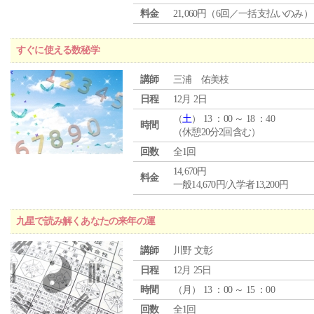
料金
21,060円（6回／一括支払いのみ）
すぐに使える数秘学
講師
三浦 佑美枝
日程
12月 2日
（
土
） 13 ：00 ～ 18 ：40
時間
（休憩20分2回含む）
回数
全1回
14,670円
料金
一般14,670円/入学者13,200円
九星で読み解くあなたの来年の運
講師
川野 文彰
日程
12月 25日
時間
（
月
） 13 ：00 ～ 15 ：00
回数
全1回