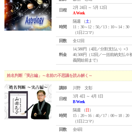
2月 24日 ～ 5月 12日
日程
A Week
隔週 （
土
）
時間
11：30～12：50／13：10～14：30
（1日2コマ）
回数
全12回
14,580円（4回／分割支払い）×3
料金
40,500円（12回／一括前納支払※
義開始前まで）
姓名判断「実占編」～名前の不思議を読み解く～
講師
川野 文彰
3月 4日 ～ 4月 1日
日程
B Week
隔週 （
日
）
時間
15：20～16：40／17：00～18：20
（1日2コマ）
回数
全6回