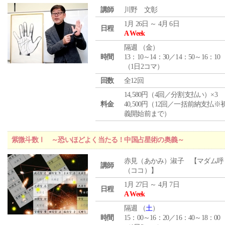
講師
川野 文彰
1月 26日 ～ 4月 6日
日程
A Week
隔週 （
金
）
時間
13：10～14：30／14：50～16：10
（1日2コマ）
回数
全12回
14,580円（4回／分割支払い）×3
料金
40,500円（12回／一括前納支払※
義開始前まで）
紫微斗数Ⅰ ～恐いほどよく当たる！中国占星術の奥義～
赤見（あかみ）淑子 【マダム呼
講師
（ココ）】
1月 27日 ～ 4月 7日
日程
A Week
隔週 （
土
）
時間
15：00～16：20／16：40～18：00