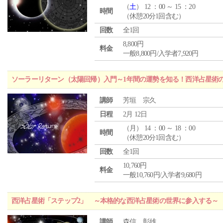
（
土
） 12 ：00 ～ 15 ：20
時間
（休憩20分1回含む）
回数
全1回
8,800円
料金
一般8,800円/入学者7,920円
ソーラーリターン（太陽回帰）入門～1年間の運勢を知る！西洋占星術
講師
芳垣 宗久
日程
2月 12日
（
月
） 14 ：00 ～ 18 ：00
時間
（休憩20分1回含む）
回数
全1回
10,760円
料金
一般10,760円/入学者9,680円
西洋占星術「ステップ2」 ～本格的な西洋占星術の世界に参入する～
講師
森信 彰雄