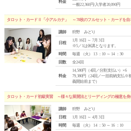
料金
一般22,360円/入学者20,090円
タロット・カードⅡ「小アルカナ」 ～78枚のフルセット・カードを自
講師
狩野 みどり
1月 16日 ～ 7月 3日
日程
※5／1は休講となります。
時間
毎週 （
火
） 13 ：10 ～ 14 ：30
回数
全24回
14,580円（4回／分割支払い）×6
料金
79,380円（24回／一括前納支払※
義開始前まで）
タロット・カード初級実習 ～様々な展開法とリーディングの極意を身
講師
狩野 みどり
日程
1月 16日 ～ 4月 3日
時間
毎週 （
火
） 14 ：50 ～ 16 ：10