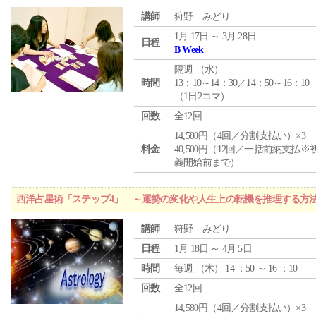
講師
狩野 みどり
1月 17日 ～ 3月 28日
日程
B Week
隔週 （
水
）
時間
13：10～14：30／14：50～16：10
（1日2コマ）
回数
全12回
14,580円（4回／分割支払い）×3
料金
40,500円（12回／一括前納支払※
義開始前まで）
西洋占星術「ステップ4」 ～運勢の変化や人生上の転機を推理する方
講師
狩野 みどり
日程
1月 18日 ～ 4月 5日
時間
毎週 （
木
） 14 ：50 ～ 16 ：10
回数
全12回
14,580円（4回／分割支払い）×3