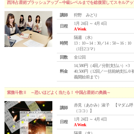
西洋占星術ブラッシュアップ～中級レベルまでを総復習してスキルアッ
講師
狩野 みどり
1月 24日 ～ 4月 4日
日程
A Week
隔週 （
水
）
時間
13：10～14：30／14：50～16：10
（1日2コマ）
回数
全12回
14,580円（4回／分割支払い）×3
料金
40,500円（12回／一括前納支払※
義開始前まで）
紫微斗数Ⅱ ～恐いほどよく当たる！ 中国占星術の奥義～
赤見（あかみ）淑子 【マダム呼
講師
（ココ）】
1月 24日 ～ 4月 4日
日程
A Week
隔週 （
水
）