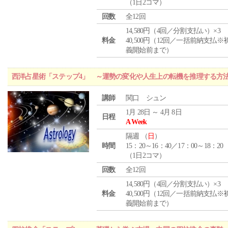
（1日2コマ）
回数
全12回
14,580円（4回／分割支払い）×3
料金
40,500円（12回／一括前納支払※
義開始前まで）
西洋占星術「ステップ4」 ～運勢の変化や人生上の転機を推理する方
講師
関口 シュン
1月 28日 ～ 4月 8日
日程
A Week
隔週 （
日
）
時間
15：20～16：40／17：00～18：20
（1日2コマ）
回数
全12回
14,580円（4回／分割支払い）×3
料金
40,500円（12回／一括前納支払※
義開始前まで）