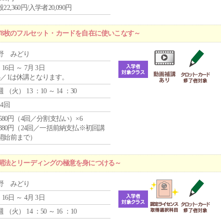
22,360円/入学者20,090円
78枚のフルセット・カードを自在に使いこなす～
野 みどり
 16日 ～ 7月 3日
5／1は休講となります。
週 （
火
） 13 ：10 ～ 14 ：30
24回
4,580円（4回／分割支払い）×6
9,380円（24回／一括前納支払※初回講
開始前まで）
開法とリーディングの極意を身につける～
野 みどり
 16日 ～ 4月 3日
週 （
火
） 14 ：50 ～ 16 ：10