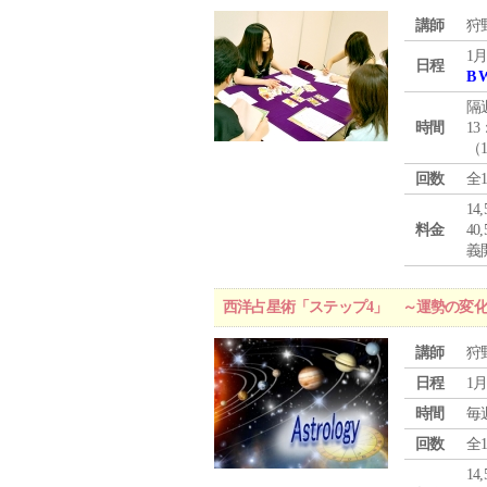
講師
狩
1月
日程
B 
隔
時間
13
（
回数
全
1
料金
4
義
西洋占星術「ステップ4」 ～運勢の変
講師
狩
日程
1月
時間
毎
回数
全
1