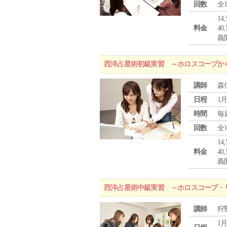
回数
全
1
料金
4
義
西洋占星術初級実習 ～ホロスコープか
講師
森
日程
1月
時間
毎
回数
全
1
料金
4
義
西洋占星術中級実習 ～ホロスコープ・
講師
狩
1月