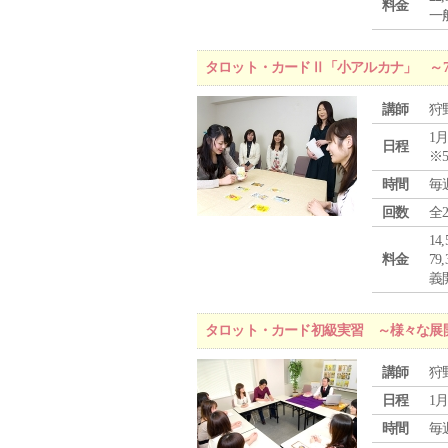
料金
一般
タロット・カードⅡ「小アルカナ」 ～
講師
狩
1月
日程
※
時間
毎
回数
全
1
料金
7
義
タロット・カード初級実習 ～様々な展
講師
狩
日程
1月
時間
毎