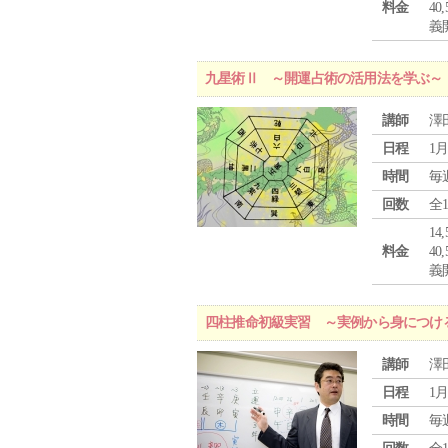
料金
4
義
九星術Ⅱ ～開運占術の活用法を学ぶ～
講師
澤
日程
1月
時間
毎
回数
全
1
料金
4
義
四柱推命初級実習 ～実例から身につけ
講師
澤
日程
1月
時間
毎