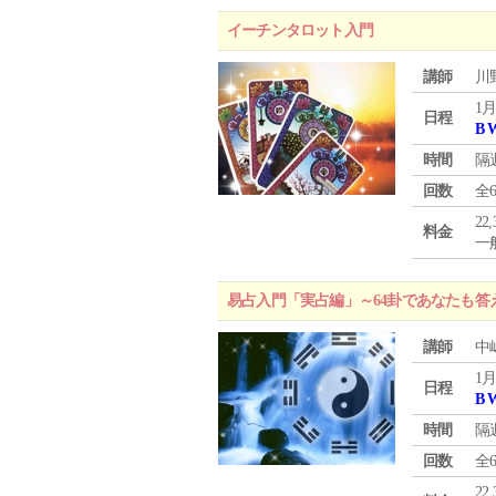
イーチンタロット入門
講師
川
1月
日程
B 
時間
隔
回数
全
22
料金
一般
易占入門「実占編」～64卦であなたも答
講師
中
1月
日程
B 
時間
隔
回数
全
22