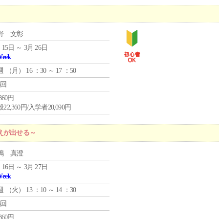
野 文彰
 15日 ～ 3月 26日
Week
週 （
月
） 16 ：30 ～ 17 ：50
6回
,360円
22,360円/入学者20,090円
えが出せる～
嶋 真澄
 16日 ～ 3月 27日
Week
週 （
火
） 13 ：10 ～ 14 ：30
6回
,360円