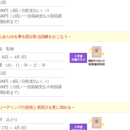
12回
4,580円（4回／分割支払い）×3
0,500円（12回／一括前納支払※初回講
開始前まで）
らあらゆる事を読み取る訓練をおこなう～
信 彰雄
 16日 ～ 4月 3日
週 （
火
） 11 ：30 ～ 12 ：50
12回
4,580円（4回／分割支払い）×3
0,500円（12回／一括前納支払※初回講
開始前まで）
リーディングの技術と表現力を更に深める～
野 みどり
 17日 ～ 4月 4日