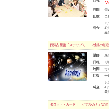
日程
A 
時間
毎
回数
全
1
料金
4
義
西洋占星術「ステップ3」 ～性格の細
講師
森
日程
1月
時間
毎
回数
全
1
料金
4
義
タロット・カードⅡ「小アルカナ」実習