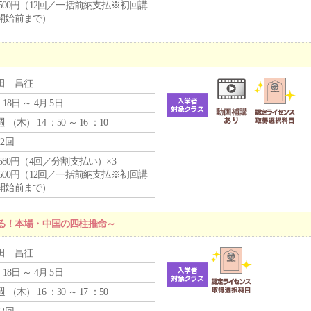
0,500円（12回／一括前納支払※初回講
開始前まで）
田 昌征
 18日 ～ 4月 5日
週 （
木
） 14 ：50 ～ 16 ：10
12回
4,580円（4回／分割支払い）×3
0,500円（12回／一括前納支払※初回講
開始前まで）
る！本場・中国の四柱推命～
田 昌征
 18日 ～ 4月 5日
週 （
木
） 16 ：30 ～ 17 ：50