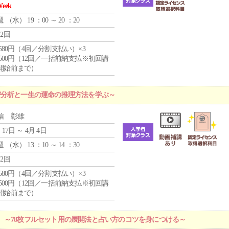
Week
週 （
水
） 19 ：00 ～ 20 ：20
12回
4,580円（4回／分割支払い）×3
0,500円（12回／一括前納支払※初回講
開始前まで）
密分析と一生の運命の推理方法を学ぶ～
信 彰雄
 17日 ～ 4月 4日
週 （
水
） 13 ：10 ～ 14 ：30
12回
4,580円（4回／分割支払い）×3
0,500円（12回／一括前納支払※初回講
開始前まで）
 ～78枚フルセット用の展開法と占い方のコツを身につける～