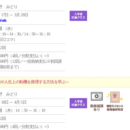
野 みどり
 17日 ～ 3月 28日
Week
週 （
水
）
：10～14：30／14：50～16：10
1日2コマ）
12回
4,580円（4回／分割支払い）×3
0,500円（12回／一括前納支払※初回講
開始前まで）
化や人生上の転機を推理する方法を学ぶ～
野 みどり
 18日 ～ 4月 5日
週 （
木
） 14 ：50 ～ 16 ：10
12回
4,580円（4回／分割支払い）×3