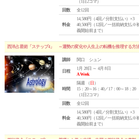
（1日2コマ）
回数
全12回
14,580円（4回／分割支払い）×3
料金
40,500円（12回／一括前納支払※
義開始前まで）
西洋占星術「ステップ4」 ～運勢の変化や人生上の転機を推理する方
講師
関口 シュン
1月 28日 ～ 4月 8日
日程
A Week
隔週 （
日
）
時間
15：20～16：40／17：00～18：20
（1日2コマ）
回数
全12回
14,580円（4回／分割支払い）×3
料金
40,500円（12回／一括前納支払※
義開始前まで）