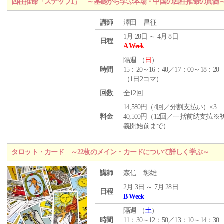
四柱推命「ステップ1」 ～基礎から学ぶ本場・中国の四柱推命の真髄
講師
澤田 昌征
1月 28日 ～ 4月 8日
日程
A Week
隔週 （
日
）
時間
15：20～16：40／17：00～18：20
（1日2コマ）
回数
全12回
14,580円（4回／分割支払い）×3
料金
40,500円（12回／一括前納支払※
義開始前まで）
タロット・カード ～22枚のメイン・カードについて詳しく学ぶ～
講師
森信 彰雄
2月 3日 ～ 7月 28日
日程
B Week
隔週 （
土
）
時間
11：30～12：50／13：10～14：30