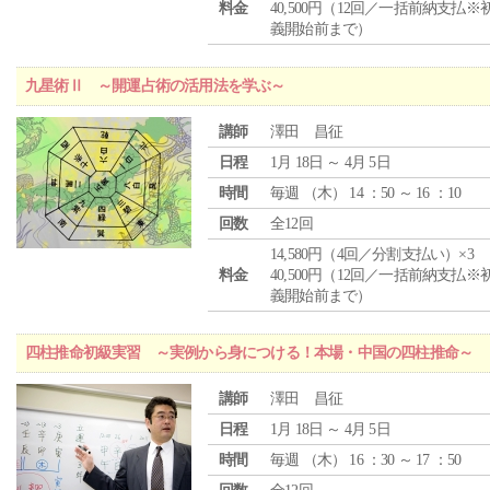
料金
40,500円（12回／一括前納支払※
義開始前まで）
九星術Ⅱ ～開運占術の活用法を学ぶ～
講師
澤田 昌征
日程
1月 18日 ～ 4月 5日
時間
毎週 （
木
） 14 ：50 ～ 16 ：10
回数
全12回
14,580円（4回／分割支払い）×3
料金
40,500円（12回／一括前納支払※
義開始前まで）
四柱推命初級実習 ～実例から身につける！本場・中国の四柱推命～
講師
澤田 昌征
日程
1月 18日 ～ 4月 5日
時間
毎週 （
木
） 16 ：30 ～ 17 ：50