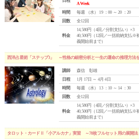
日程
A Week
時間
毎週 （
水
） 19 ：00 ～ 20 ：20
回数
全12回
14,580円（4回／分割支払い）×3
料金
40,500円（12回／一括前納支払※
義開始前まで）
西洋占星術「ステップ3」 ～性格の細密分析と一生の運命の推理方法
講師
森信 彰雄
日程
1月 17日 ～ 4月 4日
時間
毎週 （
水
） 13 ：10 ～ 14 ：30
回数
全12回
14,580円（4回／分割支払い）×3
料金
40,500円（12回／一括前納支払※
義開始前まで）
タロット・カードⅡ「小アルカナ」実習 ～78枚フルセット用の展開