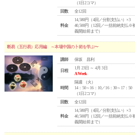
（1日2コマ）
回数
全12回
14,580円（4回／分割支払い）×3
料金
40,500円（12回／一括前納支払※
義開始前まで）
断易（五行易）応用編 ～本場中国の卜術を学ぶ〜
講師
保坂 昌利
1月 23日 ～ 4月 3日
日程
A Week
隔週 （
火
）
時間
14：50～16：10／16：30～17：50
（1日2コマ）
回数
全12回
14,580円（4回／分割支払い）×3
料金
40,500円（12回／一括前納支払※
義開始前まで）