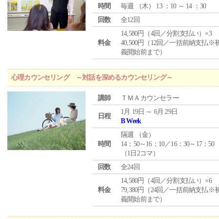
時間
毎週 （
木
） 13 ：10 ～ 14 ：30
回数
全12回
14,580円（4回／分割支払い）×3
料金
40,500円（12回／一括前納支払※
義開始前まで）
心理カウンセリング ～対話を深めるカウンセリング～
講師
ＴＭＡカウンセラー
1月 19日 ～ 6月 29日
日程
B Week
隔週 （
金
）
時間
14：50～16：10／16：30～17：50
（1日2コマ）
回数
全24回
14,580円（4回／分割支払い）×6
料金
79,380円（24回／一括前納支払※
義開始前まで）