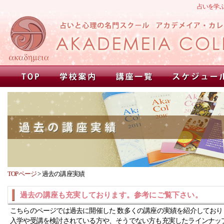
占いを学
TOPページ
>
過去の講座実績
過去の講座も充実しております。参考にご覧下さい。
こちらのページでは過去に開催した 数多くの講座の実績を紹介しており
入学や受講を検討されている方や、そうでない方も充実したラインナッ