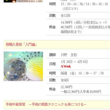
時間
13：10～14：30／14：50～16：10
（1日2コマ）
回数
全12回
14,580円（4回／分割支払い）×3
料金
40,500円（12回／一括前納支払※
義開始前まで）
宿曜占星術「入門編」
講師
川野 文彰
1月 26日 ～ 4月 6日
日程
A Week
時間
隔週 （
金
） 16 ：30 ～ 17 ：50
回数
全6回
22,360円
料金
一般22,360円/入学者20,090円
手相中級実習 ～手相の実践テクニックを身につける～