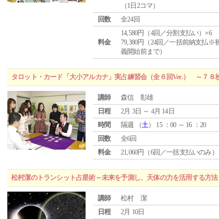
（1日2コマ）
回数
全24回
14,580円（4回／分割支払い）×6
料金
79,380円（24回／一括前納支払※
義開始前まで）
タロット・カード「大小アルカナ」実占練習会（全６回Ver.） ～７
講師
森信 彰雄
日程
2月 3日 ～ 4月 14日
時間
隔週 （
土
） 15 ：00 ～ 16 ：20
回数
全6回
料金
21,060円（6回／一括支払いのみ）
松村潔のトランシット占星術～未来を予測し、天体の力を活用する方法
講師
松村 潔
日程
2月 10日