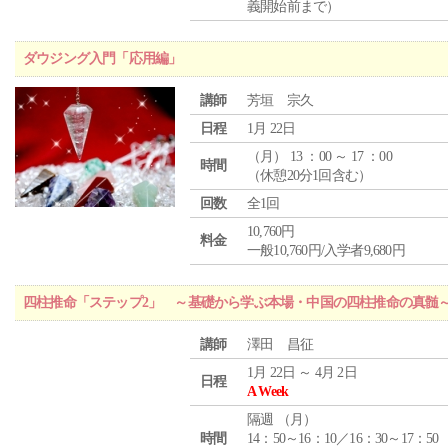
義開始前まで）
ダウジング入門「応用編」
講師
芳垣 宗久
日程
1月 22日
（
月
） 13 ：00 ～ 17 ：00
時間
（休憩20分1回含む）
回数
全1回
10,760円
料金
一般10,760円/入学者9,680円
四柱推命「ステップ2」 ～基礎から学ぶ本場・中国の四柱推命の真髄
講師
澤田 昌征
1月 22日 ～ 4月 2日
日程
A Week
隔週 （
月
）
時間
14：50～16：10／16：30～17：50