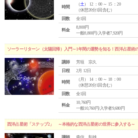
（
土
） 12 ：00 ～ 15 ：20
時間
（休憩20分1回含む）
回数
全1回
8,800円
料金
一般8,800円/入学者7,920円
ソーラーリターン（太陽回帰）入門～1年間の運勢を知る！西洋占星術
講師
芳垣 宗久
日程
2月 12日
（
月
） 14 ：00 ～ 18 ：00
時間
（休憩20分1回含む）
回数
全1回
10,760円
料金
一般10,760円/入学者9,680円
西洋占星術「ステップ2」 ～本格的な西洋占星術の世界に参入する～
講師
森信 彰雄