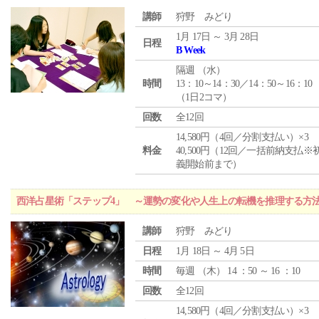
講師
狩野 みどり
1月 17日 ～ 3月 28日
日程
B Week
隔週 （
水
）
時間
13：10～14：30／14：50～16：10
（1日2コマ）
回数
全12回
14,580円（4回／分割支払い）×3
料金
40,500円（12回／一括前納支払※
義開始前まで）
西洋占星術「ステップ4」 ～運勢の変化や人生上の転機を推理する方
講師
狩野 みどり
日程
1月 18日 ～ 4月 5日
時間
毎週 （
木
） 14 ：50 ～ 16 ：10
回数
全12回
14,580円（4回／分割支払い）×3