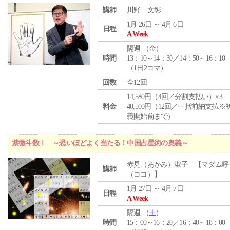
講師
川野 文彰
1月 26日 ～ 4月 6日
日程
A Week
隔週 （
金
）
時間
13：10～14：30／14：50～16：10
（1日2コマ）
回数
全12回
14,580円（4回／分割支払い）×3
料金
40,500円（12回／一括前納支払※
義開始前まで）
紫微斗数Ⅰ ～恐いほどよく当たる！中国占星術の奥義～
赤見（あかみ）淑子 【マダム呼
講師
（ココ）】
1月 27日 ～ 4月 7日
日程
A Week
隔週 （
土
）
時間
15：00～16：20／16：40～18：00