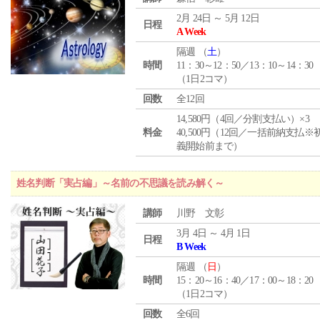
2月 24日 ～ 5月 12日
日程
A Week
隔週 （
土
）
時間
11：30～12：50／13：10～14：30
（1日2コマ）
回数
全12回
14,580円（4回／分割支払い）×3
料金
40,500円（12回／一括前納支払※
義開始前まで）
姓名判断「実占編」～名前の不思議を読み解く～
講師
川野 文彰
3月 4日 ～ 4月 1日
日程
B Week
隔週 （
日
）
時間
15：20～16：40／17：00～18：20
（1日2コマ）
回数
全6回