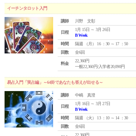
イーチンタロット入門
講師
川野 文彰
1月 15日 ～ 3月 26日
日程
B Week
時間
隔週 （
月
） 16 ：30 ～ 17 ：50
回数
全6回
22,360円
料金
一般22,360円/入学者20,090円
易占入門「実占編」～64卦であなたも答えが出せる～
講師
中嶋 真澄
1月 16日 ～ 3月 27日
日程
B Week
時間
隔週 （
火
） 13 ：10 ～ 14 ：30
回数
全6回
22,360円