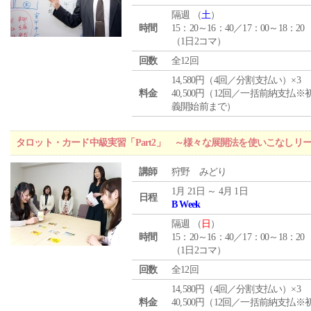
隔週 （
土
）
時間
15：20～16：40／17：00～18：20
（1日2コマ）
回数
全12回
14,580円（4回／分割支払い）×3
料金
40,500円（12回／一括前納支払※
義開始前まで）
タロット・カード中級実習「Part2」 ～様々な展開法を使いこなしリ
講師
狩野 みどり
1月 21日 ～ 4月 1日
日程
B Week
隔週 （
日
）
時間
15：20～16：40／17：00～18：20
（1日2コマ）
回数
全12回
14,580円（4回／分割支払い）×3
料金
40,500円（12回／一括前納支払※