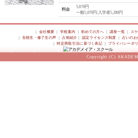
5,870円
料金
一般5,870円/入学者5,280円
｜
会社概要
｜
学校案内
｜
初めての方へ
｜
講座一覧
｜
ス
｜
在校生・修了生の声
｜
占術紹介
｜
認定ライセンス制度
｜
占いのお
｜
特定商取引法に基づく表記
｜
プライバシーポ
Copyright (C) AKADEM