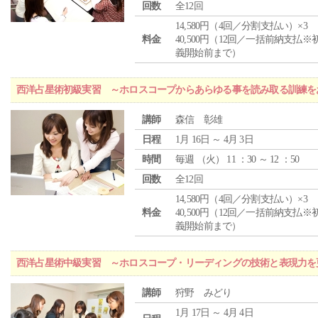
回数
全12回
14,580円（4回／分割支払い）×3
料金
40,500円（12回／一括前納支払※
義開始前まで）
西洋占星術初級実習 ～ホロスコープからあらゆる事を読み取る訓練を
講師
森信 彰雄
日程
1月 16日 ～ 4月 3日
時間
毎週 （
火
） 11 ：30 ～ 12 ：50
回数
全12回
14,580円（4回／分割支払い）×3
料金
40,500円（12回／一括前納支払※
義開始前まで）
西洋占星術中級実習 ～ホロスコープ・リーディングの技術と表現力を
講師
狩野 みどり
1月 17日 ～ 4月 4日