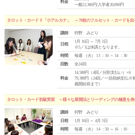
料金
一般22,360円/入学者20,090円
タロット・カードⅡ「小アルカナ」 ～78枚のフルセット・カードを自
講師
狩野 みどり
1月 16日 ～ 7月 3日
日程
※5／1は休講となります。
時間
毎週 （
火
） 13 ：10 ～ 14 ：30
回数
全24回
14,580円（4回／分割支払い）×6
料金
79,380円（24回／一括前納支払※
義開始前まで）
タロット・カード初級実習 ～様々な展開法とリーディングの極意を身
講師
狩野 みどり
日程
1月 16日 ～ 4月 3日
時間
毎週 （
火
） 14 ：50 ～ 16 ：10