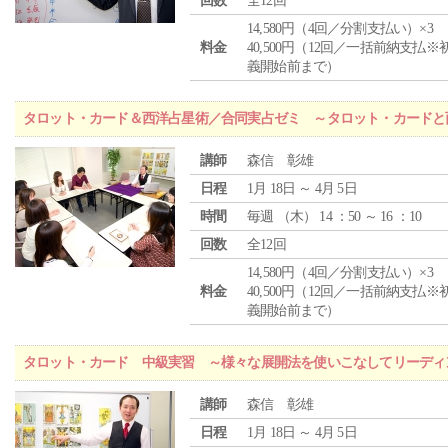
回数
全12回
14,580円（4回／分割支払い）×3
料金
40,500円（12回／一括前納支払※
義開始前まで）
タロット・カード＆西洋占星術／合同実占ゼミ ～タロット・カードと
講師
森信 彰雄
日程
1月 18日 ～ 4月 5日
時間
毎週 （
木
） 14 ：50 ～ 16 ：10
回数
全12回
14,580円（4回／分割支払い）×3
料金
40,500円（12回／一括前納支払※
義開始前まで）
タロット・カード 中級実習 ～様々な展開法を使いこなしてリーディ
講師
森信 彰雄
日程
1月 18日 ～ 4月 5日