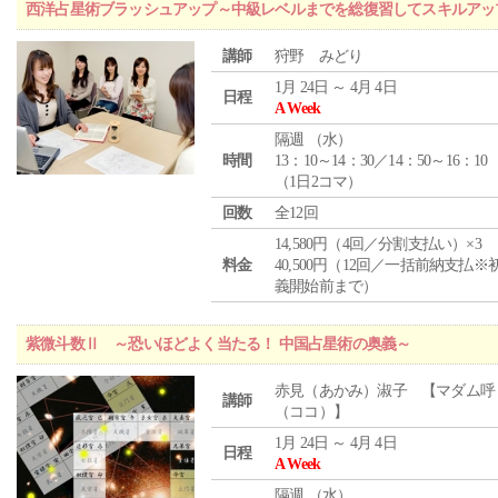
西洋占星術ブラッシュアップ～中級レベルまでを総復習してスキルアッ
講師
狩野 みどり
1月 24日 ～ 4月 4日
日程
A Week
隔週 （
水
）
時間
13：10～14：30／14：50～16：10
（1日2コマ）
回数
全12回
14,580円（4回／分割支払い）×3
料金
40,500円（12回／一括前納支払※
義開始前まで）
紫微斗数Ⅱ ～恐いほどよく当たる！ 中国占星術の奥義～
赤見（あかみ）淑子 【マダム呼
講師
（ココ）】
1月 24日 ～ 4月 4日
日程
A Week
隔週 （
水
）