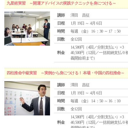
九星術実習 ～開運アドバイスの実践テクニックを身につける～
講師
澤田 昌征
日程
1月 19日 ～ 4月 6日
時間
毎週 （
金
） 16 ：30 ～ 17 ：50
回数
全12回
14,580円（4回／分割支払い）×3
料金
40,500円（12回／一括前納支払※
義開始前まで）
四柱推命中級実習 ～実例から身につける！ 本場・中国の四柱推命～
講師
澤田 昌征
日程
1月 19日 ～ 4月 6日
時間
毎週 （
金
） 14 ：50 ～ 16 ：10
回数
全12回
14,580円（4回／分割支払い）×3
料金
40,500円（12回／一括前納支払※
義開始前まで）