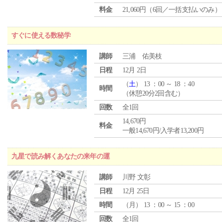
料金
21,060円（6回／一括支払いのみ）
すぐに使える数秘学
講師
三浦 佑美枝
日程
12月 2日
（
土
） 13 ：00 ～ 18 ：40
時間
（休憩20分2回含む）
回数
全1回
14,670円
料金
一般14,670円/入学者13,200円
九星で読み解くあなたの来年の運
講師
川野 文彰
日程
12月 25日
時間
（
月
） 13 ：00 ～ 15 ：00
回数
全1回