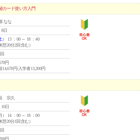
秘カード使い方入門
瑚 なな
 8日
土
） 13 ：00 ～ 18 ：40
休憩20分2回含む）
1回
,670円
14,670円/入学者13,200円
垣 宗久
 10日
月
） 14 ：00 ～ 18 ：00
休憩20分1回含む）
1回
,760円