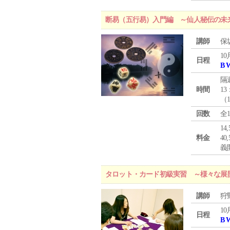
断易（五行易）入門編 ～仙人秘伝の未
講師
保
10
日程
B 
隔
時間
13
（
回数
全
1
料金
4
義
タロット・カード初級実習 ～様々な展
講師
狩
10
日程
B 