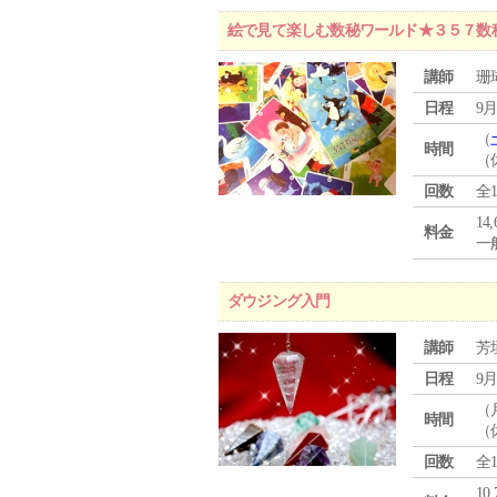
絵で見て楽しむ数秘ワールド★３５７数
講師
珊
日程
9月
（
時間
（
回数
全
14
料金
一般
ダウジング入門
講師
芳
日程
9月
（
時間
（
回数
全
10