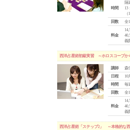
隔
時間
13
（
回数
全
1
料金
4
義
西洋占星術初級実習 ～ホロスコープか
講師
森
日程
10
時間
毎
回数
全
1
料金
4
義
西洋占星術「ステップ2」 ～本格的な