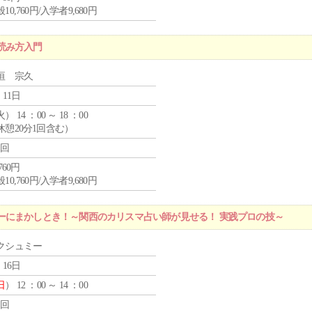
10,760円/入学者9,680円
読み方入門
垣 宗久
 11日
火
） 14 ：00 ～ 18 ：00
休憩20分1回含む）
1回
,760円
10,760円/入学者9,680円
ーにまかしとき！～関西のカリスマ占い師が見せる！ 実践プロの技～
クシュミー
 16日
日
） 12 ：00 ～ 14 ：00
1回