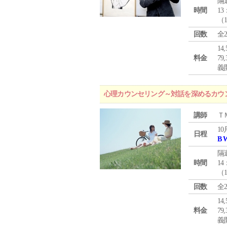
隔
時間
13
（
回数
全
1
料金
7
義
心理カウンセリング～対話を深めるカウ
講師
Ｔ
10
日程
B 
隔
時間
14
（
回数
全
1
料金
7
義