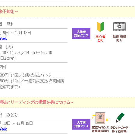
来予知術～
坂 昌利
月 9日 ～ 12月 18日
Week
週 （
火
）
：10～14：30／14：50～16：10
1日2コマ）
12回
4,580円（4回／分割支払い）×3
0,500円（12回／一括前納支払※初回講
開始前まで）
開法とリーディングの極意を身につける～
野 みどり
月 10日 ～ 12月 19日
Week