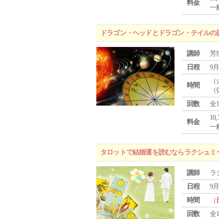
料金
一般
ドラゴン・ヘッドとドラゴン・テイルの
講師
芳
日程
9月
（
時間
（
回数
全
10
料金
一般
タロットで結婚運を読むならラクシュミ
講師
ラ
日程
9月
時間
（
回数
全