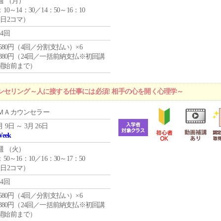
週 （
月
）
：10～14：30／14：50～16：10
1日2コマ）
24回
4,580円（4回／分割支払い）×6
9,380円（24回／一括前納支払※初回講
開始前まで）
ンセリング～人に接する仕事には必須! 相手の心を開く心理学～
ＭＡカウンセラー
月 9日 ～ 3月 26日
Week
週 （
火
）
：50～16：10／16：30～17：50
1日2コマ）
24回
4,580円（4回／分割支払い）×6
9,380円（24回／一括前納支払※初回講
開始前まで）