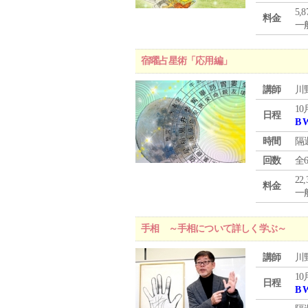
5,
料金
一般
宿曜占星術「応用編」
講師
川
10
日程
B 
時間
隔
回数
全
22
料金
一般
手相 ～手相について詳しく学ぶ～
講師
川
10
日程
B 