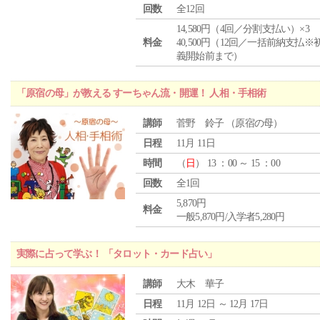
回数
全12回
14,580円（4回／分割支払い）×3
料金
40,500円（12回／一括前納支払※
義開始前まで）
「原宿の母」が教える すーちゃん流・開運！ 人相・手相術
講師
菅野 鈴子 （原宿の母）
日程
11月 11日
時間
（
日
） 13 ：00 ～ 15 ：00
回数
全1回
5,870円
料金
一般5,870円/入学者5,280円
実際に占って学ぶ！ 「タロット・カード占い」
講師
大木 華子
日程
11月 12日 ～ 12月 17日