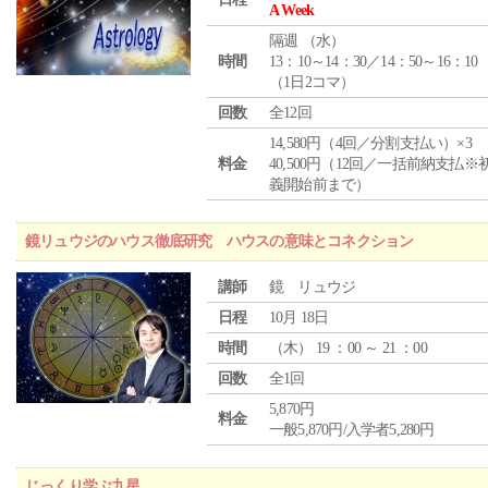
A Week
隔週 （
水
）
時間
13：10～14：30／14：50～16：10
（1日2コマ）
回数
全12回
14,580円（4回／分割支払い）×3
料金
40,500円（12回／一括前納支払※
義開始前まで）
鏡リュウジのハウス徹底研究 ハウスの意味とコネクション
講師
鏡 リュウジ
日程
10月 18日
時間
（
木
） 19 ：00 ～ 21 ：00
回数
全1回
5,870円
料金
一般5,870円/入学者5,280円
じっくり学ぶ九星