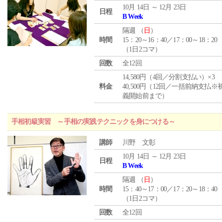
10月 14日 ～ 12月 23日
日程
B Week
隔週 （
日
）
時間
15：20～16：40／17：00～18：20
（1日2コマ）
回数
全12回
14,580円（4回／分割支払い）×3
料金
40,500円（12回／一括前納支払※
義開始前まで）
手相初級実習 ～手相の実践テクニックを身につける～
講師
川野 文彰
10月 14日 ～ 12月 23日
日程
B Week
隔週 （
日
）
時間
15：40～17：00／17：20～18：40
（1日2コマ）
回数
全12回