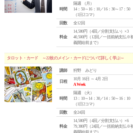
隔週 （
月
）
時間
14：50～16：10／16：30～17：50
（1日2コマ）
回数
全12回
14,580円（4回／分割支払い）×3
料金
40,500円（12回／一括前納支払※
義開始前まで）
タロット・カード ～22枚のメイン・カードについて詳しく学ぶ～
講師
狩野 みどり
10月 16日 ～ 4月 2日
日程
A Week
隔週 （
火
）
時間
13：10～14：30／14：50～16：10
（1日2コマ）
回数
全24回
14,580円（4回／分割支払い）×6
料金
79,380円（24回／一括前納支払※
義開始前まで）