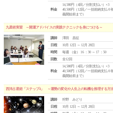
14,580円（4回／分割支払い）×3
料金
40,500円（12回／一括前納支払※
義開始前まで）
九星術実習 ～開運アドバイスの実践テクニックを身につける～
講師
澤田 昌征
日程
10月 12日 ～ 12月 28日
時間
毎週 （
金
） 16 ：30 ～ 17 ：50
回数
全12回
14,580円（4回／分割支払い）×3
料金
40,500円（12回／一括前納支払※
義開始前まで）
西洋占星術「ステップ4」 ～運勢の変化や人生上の転機を推理する方
講師
狩野 みどり
日程
10月 12日 ～ 12月 28日