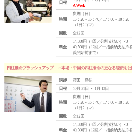
日程
A Week
変則（日）
時間
15：20～16：40／17：00～18：20
（1日2コマ）
回数
全12回
14,580円（4回／分割支払い）×3
料金
40,500円（12回／一括前納支払※
義開始前まで）
四柱推命ブラッシュアップ ～本場・中国の四柱推命の更なる秘伝を公
講師
澤田 昌征
日程
10月 21日 ～ 1月 13日
変則（日）
時間
15：20～16：40／17：00～18：20
（1日2コマ）
回数
全12回
14,580円（4回／分割支払い）×3
料金
40,500円（12回／一括前納支払※