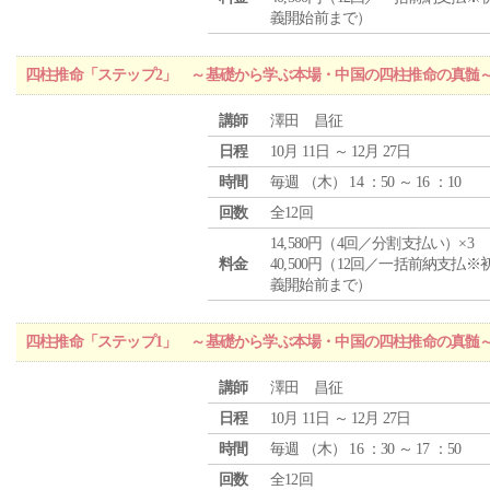
義開始前まで）
四柱推命「ステップ2」 ～基礎から学ぶ本場・中国の四柱推命の真髄
講師
澤田 昌征
日程
10月 11日 ～ 12月 27日
時間
毎週 （
木
） 14 ：50 ～ 16 ：10
回数
全12回
14,580円（4回／分割支払い）×3
料金
40,500円（12回／一括前納支払※
義開始前まで）
四柱推命「ステップ1」 ～基礎から学ぶ本場・中国の四柱推命の真髄
講師
澤田 昌征
日程
10月 11日 ～ 12月 27日
時間
毎週 （
木
） 16 ：30 ～ 17 ：50
回数
全12回