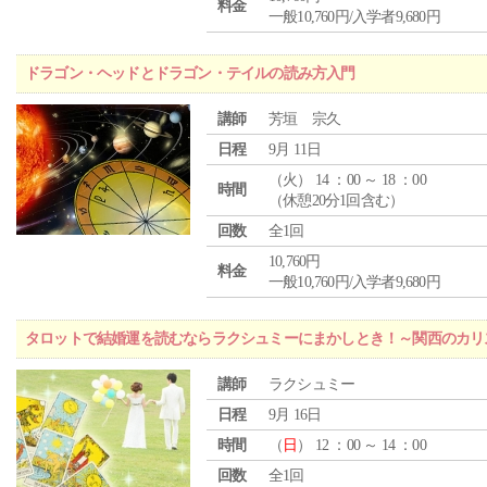
料金
一般10,760円/入学者9,680円
ドラゴン・ヘッドとドラゴン・テイルの読み方入門
講師
芳垣 宗久
日程
9月 11日
（
火
） 14 ：00 ～ 18 ：00
時間
（休憩20分1回含む）
回数
全1回
10,760円
料金
一般10,760円/入学者9,680円
タロットで結婚運を読むならラクシュミーにまかしとき！～関西のカリ
講師
ラクシュミー
日程
9月 16日
時間
（
日
） 12 ：00 ～ 14 ：00
回数
全1回