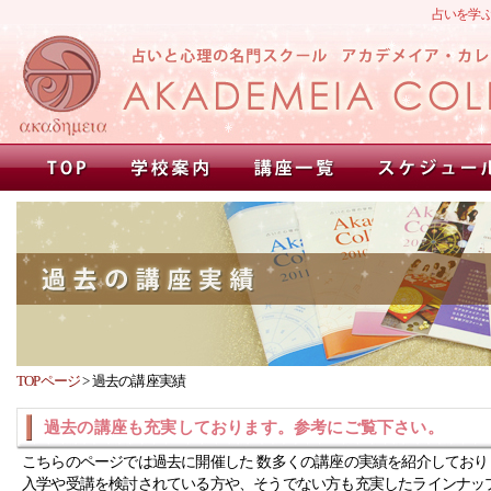
占いを学
TOPページ
>
過去の講座実績
過去の講座も充実しております。参考にご覧下さい。
こちらのページでは過去に開催した 数多くの講座の実績を紹介しており
入学や受講を検討されている方や、そうでない方も充実したラインナッ