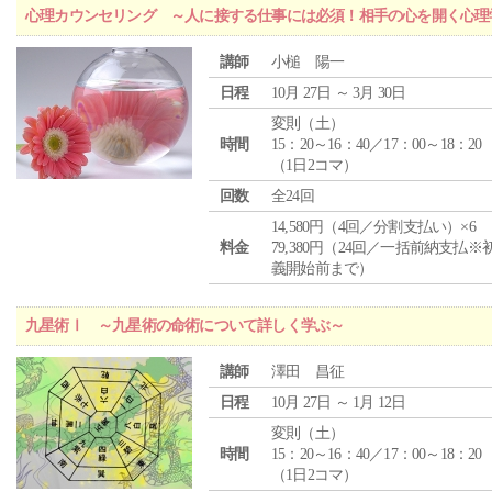
心理カウンセリング ～人に接する仕事には必須！相手の心を開く心理
講師
小槌 陽一
日程
10月 27日 ～ 3月 30日
変則（土）
時間
15：20～16：40／17：00～18：20
（1日2コマ）
回数
全24回
14,580円（4回／分割支払い）×6
料金
79,380円（24回／一括前納支払※
義開始前まで）
九星術Ⅰ ～九星術の命術について詳しく学ぶ～
講師
澤田 昌征
日程
10月 27日 ～ 1月 12日
変則（土）
時間
15：20～16：40／17：00～18：20
（1日2コマ）