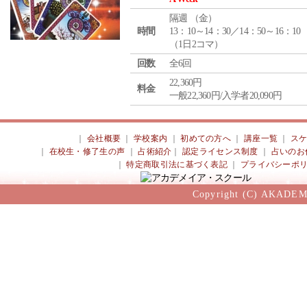
隔週 （
金
）
時間
13：10～14：30／14：50～16：10
（1日2コマ）
回数
全6回
22,360円
料金
一般22,360円/入学者20,090円
｜
会社概要
｜
学校案内
｜
初めての方へ
｜
講座一覧
｜
ス
｜
在校生・修了生の声
｜
占術紹介
｜
認定ライセンス制度
｜
占いのお
｜
特定商取引法に基づく表記
｜
プライバシーポ
Copyright (C) AKADEM