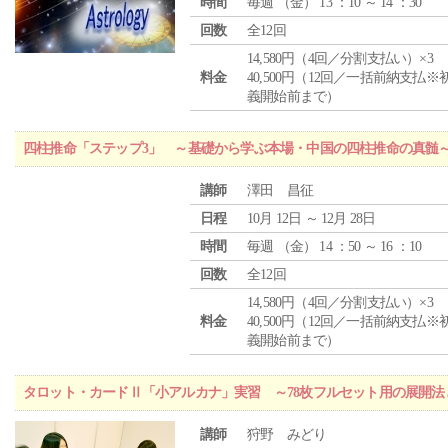
時間
毎週 （
金
） 13 ：10 ～ 14 ：30
回数
全12回
14,580円（4回／分割支払い）×3
料金
40,500円（12回／一括前納支払※
義開始前まで）
四柱推命「ステップ3」 ～基礎から学ぶ本場・中国の四柱推命の真髄
講師
澤田 昌征
日程
10月 12日 ～ 12月 28日
時間
毎週 （
金
） 14 ：50 ～ 16 ：10
回数
全12回
14,580円（4回／分割支払い）×3
料金
40,500円（12回／一括前納支払※
義開始前まで）
タロット・カードⅡ「小アルカナ」実習 ～78枚フルセット用の展開
講師
狩野 みどり