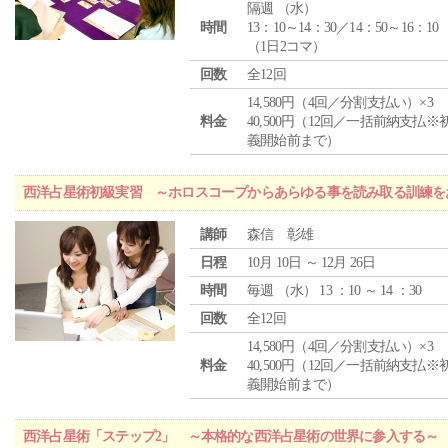
隔週 （
水
）
時間
13：10～14：30／14：50～16：10
（1日2コマ）
回数
全12回
14,580円（4回／分割支払い）×3
料金
40,500円（12回／一括前納支払※
義開始前まで）
西洋占星術初級実習 ～ホロスコープからあらゆる事を読み取る訓練を
講師
森信 彰雄
日程
10月 10日 ～ 12月 26日
時間
毎週 （
水
） 13 ：10 ～ 14 ：30
回数
全12回
14,580円（4回／分割支払い）×3
料金
40,500円（12回／一括前納支払※
義開始前まで）
西洋占星術「ステップ2」 ～本格的な西洋占星術の世界に参入する～