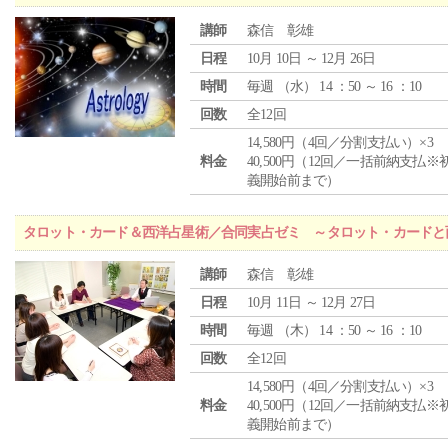
講師
森信 彰雄
日程
10月 10日 ～ 12月 26日
時間
毎週 （
水
） 14 ：50 ～ 16 ：10
回数
全12回
14,580円（4回／分割支払い）×3
料金
40,500円（12回／一括前納支払※
義開始前まで）
タロット・カード＆西洋占星術／合同実占ゼミ ～タロット・カードと
講師
森信 彰雄
日程
10月 11日 ～ 12月 27日
時間
毎週 （
木
） 14 ：50 ～ 16 ：10
回数
全12回
14,580円（4回／分割支払い）×3
料金
40,500円（12回／一括前納支払※
義開始前まで）