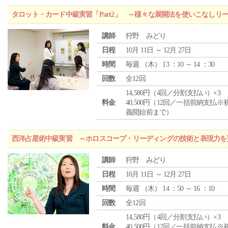
タロット・カード中級実習「Part2」 ～様々な展開法を使いこなしリ
講師
狩野 みどり
日程
10月 11日 ～ 12月 27日
時間
毎週 （
木
） 13 ：10 ～ 14 ：30
回数
全12回
14,580円（4回／分割支払い）×3
料金
40,500円（12回／一括前納支払※
義開始前まで）
西洋占星術中級実習 ～ホロスコープ・リーディングの技術と表現力を
講師
狩野 みどり
日程
10月 11日 ～ 12月 27日
時間
毎週 （
木
） 14 ：50 ～ 16 ：10
回数
全12回
14,580円（4回／分割支払い）×3
料金
40,500円（12回／一括前納支払※