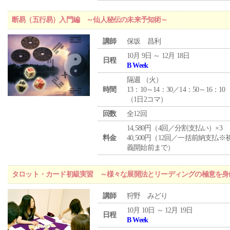
断易（五行易）入門編 ～仙人秘伝の未来予知術～
講師
保坂 昌利
10月 9日 ～ 12月 18日
日程
B Week
隔週 （
火
）
時間
13：10～14：30／14：50～16：10
（1日2コマ）
回数
全12回
14,580円（4回／分割支払い）×3
料金
40,500円（12回／一括前納支払※
義開始前まで）
タロット・カード初級実習 ～様々な展開法とリーディングの極意を身
講師
狩野 みどり
10月 10日 ～ 12月 19日
日程
B Week