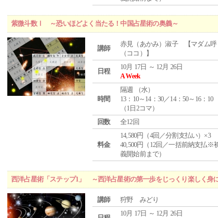
紫微斗数Ⅰ ～恐いほどよく当たる！中国占星術の奥義～
赤見（あかみ）淑子 【マダム呼
講師
（ココ）】
10月 17日 ～ 12月 26日
日程
A Week
隔週 （
水
）
時間
13：10～14：30／14：50～16：10
（1日2コマ）
回数
全12回
14,580円（4回／分割支払い）×3
料金
40,500円（12回／一括前納支払※
義開始前まで）
西洋占星術「ステップ1」 ～西洋占星術の第一歩をじっくり楽しく身
講師
狩野 みどり
10月 17日 ～ 12月 26日
日程