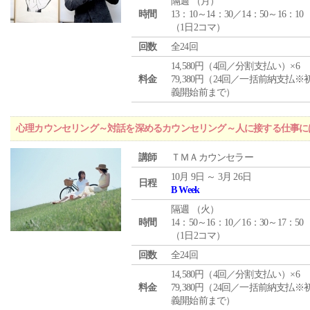
隔週 （
月
）
時間
13：10～14：30／14：50～16：10
（1日2コマ）
回数
全24回
14,580円（4回／分割支払い）×6
料金
79,380円（24回／一括前納支払※
義開始前まで）
心理カウンセリング～対話を深めるカウンセリング～人に接する仕事には
講師
ＴＭＡカウンセラー
10月 9日 ～ 3月 26日
日程
B Week
隔週 （
火
）
時間
14：50～16：10／16：30～17：50
（1日2コマ）
回数
全24回
14,580円（4回／分割支払い）×6
料金
79,380円（24回／一括前納支払※
義開始前まで）