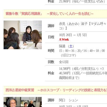
料金
21,060円（6回／一括支払いのみ）
紫微斗数「実践応用講座」 ～変化していく人の一生を読む～
赤見（あかみ）淑子【マダム呼々
講師
コ）】
10月 20日 ～ 1月 5日
日程
A Week
隔週 （
土
）
時間
15：00～16：20／16：40～18：00
（1日2コマ）
回数
全12回
14,580円（4回／分割支払い）×3
料金
40,500円（12回／一括前納支払※
義開始前まで）
西洋占星術中級実習 ～ホロスコープ・リーディングの技術と表現力を
講師
関口 シュン
10月 21日 ～ 1月 13日