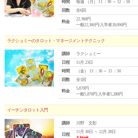
時間
毎週 （
月
） 11 ：30 ～ 12 ：50
回数
全6回
22,360円
料金
一般22,360円/入学者20,090円
ラクシュミーのタロット・マネージメントテクニック
講師
ラクシュミー
日程
11月 23日
時間
（
金
） 13 ：30 ～ 15 ：30
回数
全1回
5,870円
料金
一般5,870円/入学者5,280円
イーチンタロット入門
講師
川野 文彰
11月 30日 ～ 12月 28日
日程
A Week