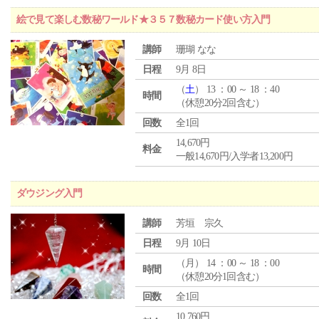
絵で見て楽しむ数秘ワールド★３５７数秘カード使い方入門
講師
珊瑚 なな
日程
9月 8日
（
土
） 13 ：00 ～ 18 ：40
時間
（休憩20分2回含む）
回数
全1回
14,670円
料金
一般14,670円/入学者13,200円
ダウジング入門
講師
芳垣 宗久
日程
9月 10日
（
月
） 14 ：00 ～ 18 ：00
時間
（休憩20分1回含む）
回数
全1回
10,760円