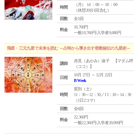
（
月
） 14 ：00 ～ 18 ：00
時間
（休憩20分1回含む）
回数
全1回
10,760円
料金
一般10,760円/入学者9,680円
飛星・三元九星で未来を読む ～占時から導き出す密教秘伝の九星術～
赤見（あかみ）淑子 【マダム呼
講師
（ココ）】
10月 27日 ～ 12月 22日
日程
B Week
変則（土）
時間
11：30～12：50／13：10～14：30
（1日2コマ）
回数
全6回
22,360円
料金
一般22,360円/入学者20,090円