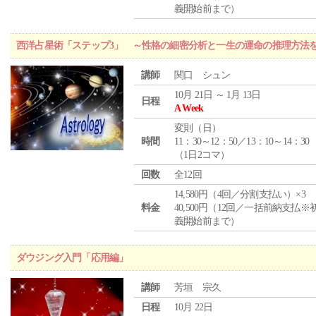
義開始前まで）
西洋占星術「ステップ3」 ～性格の細密分析と一生の運命の推理方法
講師
関口 シュン
10月 21日 ～ 1月 13日
日程
A Week
変則（日）
時間
11：30～12：50／13：10～14：30
（1日2コマ）
回数
全12回
14,580円（4回／分割支払い）×3
料金
40,500円（12回／一括前納支払※
義開始前まで）
ダウジング入門「応用編」
講師
芳垣 宗久
日程
10月 22日