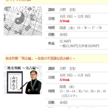
講師
川野 文彰
10月 19日 ～ 12月 28日
日程
A Week
時間
隔週 （
金
） 16 ：30 ～ 17 ：50
回数
全6回
22,360円
料金
一般22,360円/入学者20,090円
姓名判断「実占編」～名前の不思議を読み解く～
講師
川野 文彰
10月 19日 ～ 11月 16日
日程
A Week
隔週 （
金
）
時間
13：10～14：30／14：50～16：10
（1日2コマ）
回数
全6回