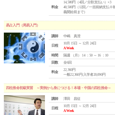
14,580円（4回／分割支払い）×3
料金
40,500円（12回／一括前納支払※
義開始前まで）
易占入門（周易入門）
講師
中嶋 真澄
10月 15日 ～ 12月 24日
日程
A Week
時間
隔週 （
月
） 14 ：50 ～ 16 ：10
回数
全6回
22,360円
料金
一般22,360円/入学者20,090円
四柱推命初級実習 ～実例から身につける！本場・中国の四柱推命～
講師
澤田 昌征
10月 15日 ～ 12月 24日
日程
A Week