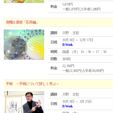
5,870円
料金
一般5,870円/入学者5,280円
宿曜占星術「応用編」
講師
川野 文彰
10月 8日 ～ 12月 17日
日程
B Week
時間
隔週 （
月
） 16 ：30 ～ 17 ：50
回数
全6回
22,360円
料金
一般22,360円/入学者20,090円
手相 ～手相について詳しく学ぶ～
講師
川野 文彰
10月 8日 ～ 3月 25日
日程
B Week