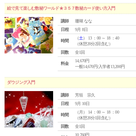
絵で見て楽しむ数秘ワールド★３５７数秘カード使い方入門
講師
珊瑚 なな
日程
9月 8日
（
土
） 13 ：00 ～ 18 ：40
時間
（休憩20分2回含む）
回数
全1回
14,670円
料金
一般14,670円/入学者13,200円
ダウジング入門
講師
芳垣 宗久
日程
9月 10日
（
月
） 14 ：00 ～ 18 ：00
時間
（休憩20分1回含む）
回数
全1回
10,760円