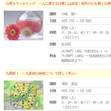
心理カウンセリング ～人に接する仕事には必須！相手の心を開く心理
講師
小槌 陽一
日程
10月 27日 ～ 3月 30日
変則（土）
時間
15：20～16：40／17：00～18：20
（1日2コマ）
回数
全24回
14,580円（4回／分割支払い）×6
料金
79,380円（24回／一括前納支払※
義開始前まで）
九星術Ⅰ ～九星術の命術について詳しく学ぶ～
講師
澤田 昌征
日程
10月 27日 ～ 1月 12日
変則（土）
時間
15：20～16：40／17：00～18：20
（1日2コマ）