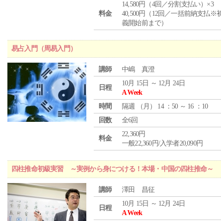
14,580円（4回／分割支払い）×3
料金
40,500円（12回／一括前納支払※
義開始前まで）
易占入門（周易入門）
講師
中嶋 真澄
10月 15日 ～ 12月 24日
日程
A Week
時間
隔週 （
月
） 14 ：50 ～ 16 ：10
回数
全6回
22,360円
料金
一般22,360円/入学者20,090円
四柱推命初級実習 ～実例から身につける！本場・中国の四柱推命～
講師
澤田 昌征
10月 15日 ～ 12月 24日
日程
A Week