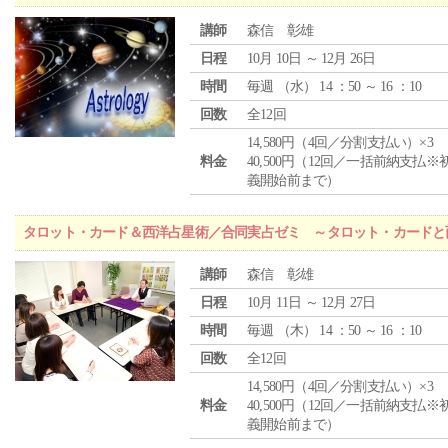
講師
森信 彰雄
日程
10月 10日 ～ 12月 26日
時間
毎週 （
水
） 14 ：50 ～ 16 ：10
回数
全12回
14,580円（4回／分割支払い）×3
料金
40,500円（12回／一括前納支払※
義開始前まで）
タロット・カード＆西洋占星術／合同実占ゼミ ～タロット・カードと
講師
森信 彰雄
日程
10月 11日 ～ 12月 27日
時間
毎週 （
木
） 14 ：50 ～ 16 ：10
回数
全12回
14,580円（4回／分割支払い）×3
料金
40,500円（12回／一括前納支払※
義開始前まで）