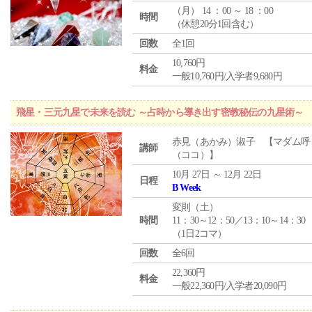
（
月
） 14 ：00 ～ 18 ：00
時間
（休憩20分1回含む）
回数
全1回
10,760円
料金
一般10,760円/入学者9,680円
飛星・三元九星で未来を読む ～占時から導き出す密教秘伝の九星術～
赤見（あかみ）淑子 【マダム呼
講師
（ココ）】
10月 27日 ～ 12月 22日
日程
B Week
変則（土）
時間
11：30～12：50／13：10～14：30
（1日2コマ）
回数
全6回
22,360円
料金
一般22,360円/入学者20,090円