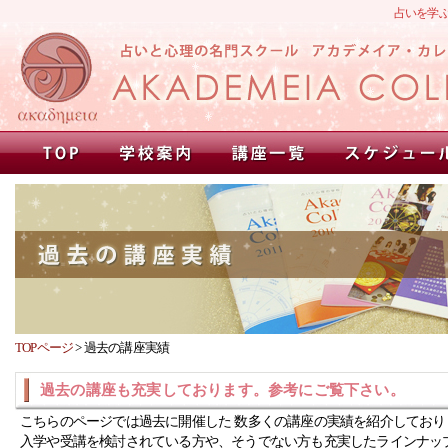
占いを学
TOPページ
>
過去の講座実績
過去の講座も充実しております。参考にご覧下さい。
こちらのページでは過去に開催した 数多くの講座の実績を紹介しており
入学や受講を検討されている方や、そうでない方も充実したラインナッ