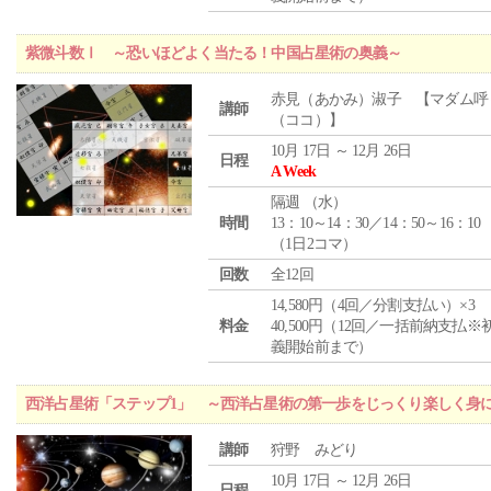
紫微斗数Ⅰ ～恐いほどよく当たる！中国占星術の奥義～
赤見（あかみ）淑子 【マダム呼
講師
（ココ）】
10月 17日 ～ 12月 26日
日程
A Week
隔週 （
水
）
時間
13：10～14：30／14：50～16：10
（1日2コマ）
回数
全12回
14,580円（4回／分割支払い）×3
料金
40,500円（12回／一括前納支払※
義開始前まで）
西洋占星術「ステップ1」 ～西洋占星術の第一歩をじっくり楽しく身
講師
狩野 みどり
10月 17日 ～ 12月 26日
日程