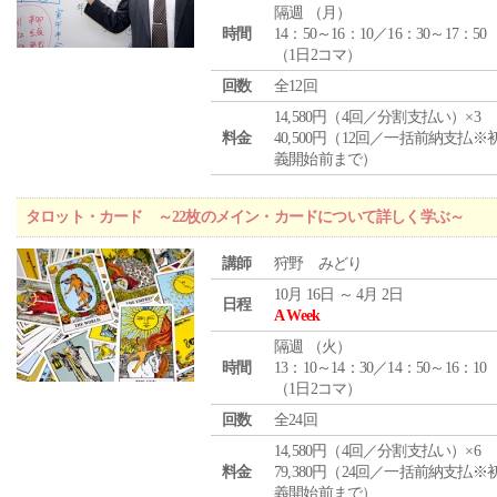
隔週 （
月
）
時間
14：50～16：10／16：30～17：50
（1日2コマ）
回数
全12回
14,580円（4回／分割支払い）×3
料金
40,500円（12回／一括前納支払※
義開始前まで）
タロット・カード ～22枚のメイン・カードについて詳しく学ぶ～
講師
狩野 みどり
10月 16日 ～ 4月 2日
日程
A Week
隔週 （
火
）
時間
13：10～14：30／14：50～16：10
（1日2コマ）
回数
全24回
14,580円（4回／分割支払い）×6
料金
79,380円（24回／一括前納支払※
義開始前まで）