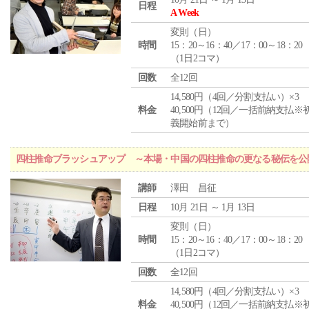
日程
A Week
変則（日）
時間
15：20～16：40／17：00～18：20
（1日2コマ）
回数
全12回
14,580円（4回／分割支払い）×3
料金
40,500円（12回／一括前納支払※
義開始前まで）
四柱推命ブラッシュアップ ～本場・中国の四柱推命の更なる秘伝を公
講師
澤田 昌征
日程
10月 21日 ～ 1月 13日
変則（日）
時間
15：20～16：40／17：00～18：20
（1日2コマ）
回数
全12回
14,580円（4回／分割支払い）×3
料金
40,500円（12回／一括前納支払※