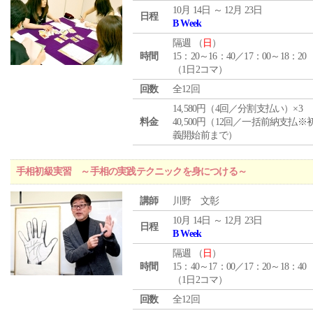
10月 14日 ～ 12月 23日
日程
B Week
隔週 （
日
）
時間
15：20～16：40／17：00～18：20
（1日2コマ）
回数
全12回
14,580円（4回／分割支払い）×3
料金
40,500円（12回／一括前納支払※
義開始前まで）
手相初級実習 ～手相の実践テクニックを身につける～
講師
川野 文彰
10月 14日 ～ 12月 23日
日程
B Week
隔週 （
日
）
時間
15：40～17：00／17：20～18：40
（1日2コマ）
回数
全12回