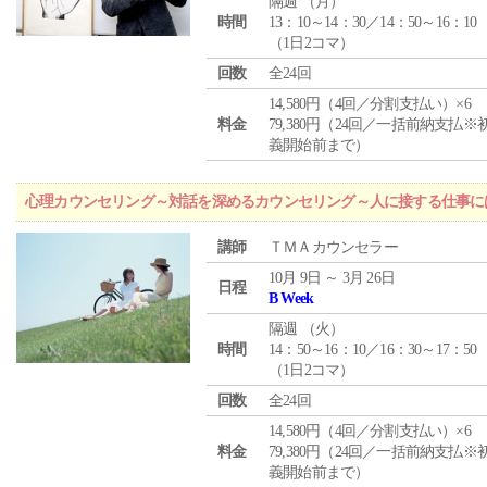
隔週 （
月
）
時間
13：10～14：30／14：50～16：10
（1日2コマ）
回数
全24回
14,580円（4回／分割支払い）×6
料金
79,380円（24回／一括前納支払※
義開始前まで）
心理カウンセリング～対話を深めるカウンセリング～人に接する仕事には
講師
ＴＭＡカウンセラー
10月 9日 ～ 3月 26日
日程
B Week
隔週 （
火
）
時間
14：50～16：10／16：30～17：50
（1日2コマ）
回数
全24回
14,580円（4回／分割支払い）×6
料金
79,380円（24回／一括前納支払※
義開始前まで）