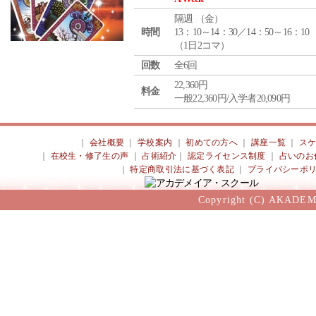
隔週 （
金
）
時間
13：10～14：30／14：50～16：10
（1日2コマ）
回数
全6回
22,360円
料金
一般22,360円/入学者20,090円
｜
会社概要
｜
学校案内
｜
初めての方へ
｜
講座一覧
｜
ス
｜
在校生・修了生の声
｜
占術紹介
｜
認定ライセンス制度
｜
占いのお
｜
特定商取引法に基づく表記
｜
プライバシーポ
Copyright (C) AKADEM