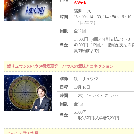
A Week
隔週 （
水
）
時間
13：10～14：30／14：50～16：10
（1日2コマ）
回数
全12回
14,580円（4回／分割支払い）×3
料金
40,500円（12回／一括前納支払※
義開始前まで）
鏡リュウジのハウス徹底研究 ハウスの意味とコネクション
講師
鏡 リュウジ
日程
10月 18日
時間
（
木
） 19 ：00 ～ 21 ：00
回数
全1回
5,870円
料金
一般5,870円/入学者5,280円
じっくり学ぶ九星