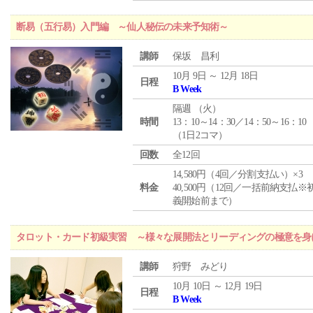
断易（五行易）入門編 ～仙人秘伝の未来予知術～
講師
保坂 昌利
10月 9日 ～ 12月 18日
日程
B Week
隔週 （
火
）
時間
13：10～14：30／14：50～16：10
（1日2コマ）
回数
全12回
14,580円（4回／分割支払い）×3
料金
40,500円（12回／一括前納支払※
義開始前まで）
タロット・カード初級実習 ～様々な展開法とリーディングの極意を身
講師
狩野 みどり
10月 10日 ～ 12月 19日
日程
B Week