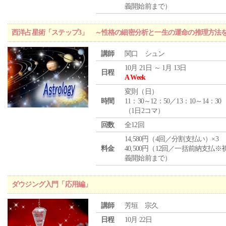
義開始前まで）
西洋占星術「ステップ3」 ～性格の細密分析と一生の運命の推理方法
講師
関口 シュン
10月 21日 ～ 1月 13日
日程
A Week
変則（日）
時間
11：30～12：50／13：10～14：30
（1日2コマ）
回数
全12回
14,580円（4回／分割支払い）×3
料金
40,500円（12回／一括前納支払※
義開始前まで）
ダウジング入門「応用編」
講師
芳垣 宗久
日程
10月 22日