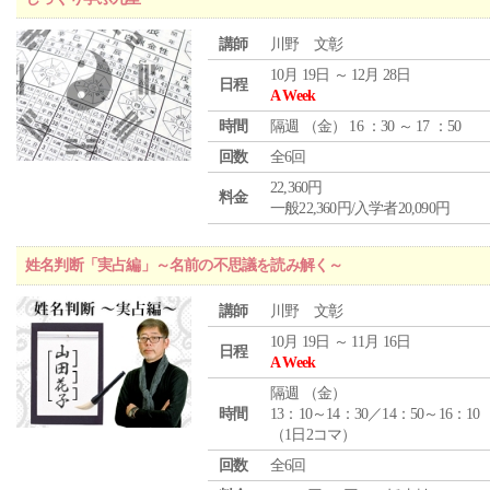
講師
川野 文彰
10月 19日 ～ 12月 28日
日程
A Week
時間
隔週 （
金
） 16 ：30 ～ 17 ：50
回数
全6回
22,360円
料金
一般22,360円/入学者20,090円
姓名判断「実占編」～名前の不思議を読み解く～
講師
川野 文彰
10月 19日 ～ 11月 16日
日程
A Week
隔週 （
金
）
時間
13：10～14：30／14：50～16：10
（1日2コマ）
回数
全6回