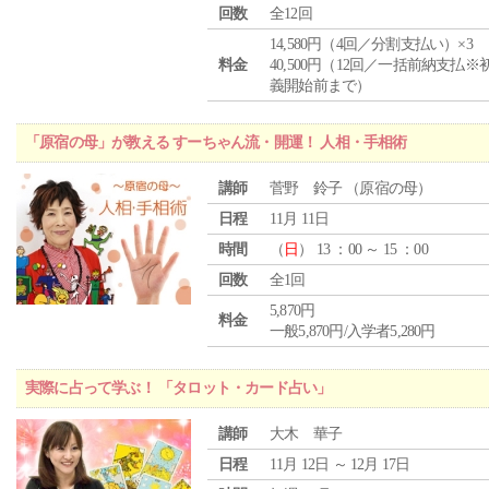
回数
全12回
14,580円（4回／分割支払い）×3
料金
40,500円（12回／一括前納支払※
義開始前まで）
「原宿の母」が教える すーちゃん流・開運！ 人相・手相術
講師
菅野 鈴子 （原宿の母）
日程
11月 11日
時間
（
日
） 13 ：00 ～ 15 ：00
回数
全1回
5,870円
料金
一般5,870円/入学者5,280円
実際に占って学ぶ！ 「タロット・カード占い」
講師
大木 華子
日程
11月 12日 ～ 12月 17日