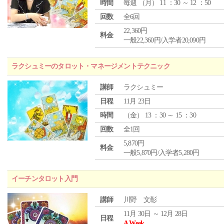
時間
毎週 （
月
） 11 ：30 ～ 12 ：50
回数
全6回
22,360円
料金
一般22,360円/入学者20,090円
ラクシュミーのタロット・マネージメントテクニック
講師
ラクシュミー
日程
11月 23日
時間
（
金
） 13 ：30 ～ 15 ：30
回数
全1回
5,870円
料金
一般5,870円/入学者5,280円
イーチンタロット入門
講師
川野 文彰
11月 30日 ～ 12月 28日
日程
A Week