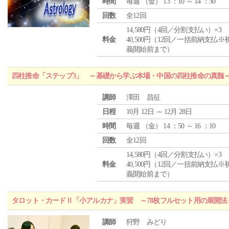
時間
毎週 （
金
） 13 ：10 ～ 14 ：30
回数
全12回
14,580円（4回／分割支払い）×3
料金
40,500円（12回／一括前納支払※
義開始前まで）
四柱推命「ステップ3」 ～基礎から学ぶ本場・中国の四柱推命の真髄
講師
澤田 昌征
日程
10月 12日 ～ 12月 28日
時間
毎週 （
金
） 14 ：50 ～ 16 ：10
回数
全12回
14,580円（4回／分割支払い）×3
料金
40,500円（12回／一括前納支払※
義開始前まで）
タロット・カードⅡ「小アルカナ」実習 ～78枚フルセット用の展開
講師
狩野 みどり