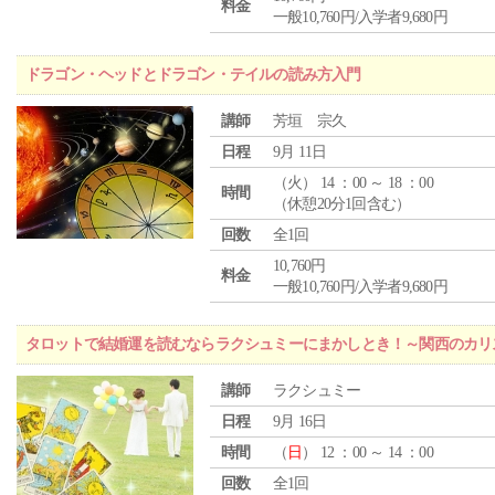
料金
一般10,760円/入学者9,680円
ドラゴン・ヘッドとドラゴン・テイルの読み方入門
講師
芳垣 宗久
日程
9月 11日
（
火
） 14 ：00 ～ 18 ：00
時間
（休憩20分1回含む）
回数
全1回
10,760円
料金
一般10,760円/入学者9,680円
タロットで結婚運を読むならラクシュミーにまかしとき！～関西のカリ
講師
ラクシュミー
日程
9月 16日
時間
（
日
） 12 ：00 ～ 14 ：00
回数
全1回