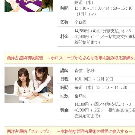
隔週 （
水
）
時間
13：10～14：30／14：50～16：10
（1日2コマ）
回数
全12回
14,580円（4回／分割支払い）×3
料金
40,500円（12回／一括前納支払※
義開始前まで）
西洋占星術初級実習 ～ホロスコープからあらゆる事を読み取る訓練を
講師
森信 彰雄
日程
10月 10日 ～ 12月 26日
時間
毎週 （
水
） 13 ：10 ～ 14 ：30
回数
全12回
14,580円（4回／分割支払い）×3
料金
40,500円（12回／一括前納支払※
義開始前まで）
西洋占星術「ステップ2」 ～本格的な西洋占星術の世界に参入する～