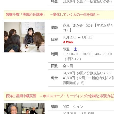
料金
21,060円（6回／一括支払いのみ）
紫微斗数「実践応用講座」 ～変化していく人の一生を読む～
赤見（あかみ）淑子【マダム呼々
講師
コ）】
10月 20日 ～ 1月 5日
日程
A Week
隔週 （
土
）
時間
15：00～16：20／16：40～18：00
（1日2コマ）
回数
全12回
14,580円（4回／分割支払い）×3
料金
40,500円（12回／一括前納支払※
義開始前まで）
西洋占星術中級実習 ～ホロスコープ・リーディングの技術と表現力を
講師
関口 シュン
10月 21日 ～ 1月 13日