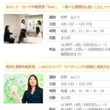
タロット・カード中級実習「Part2」 ～様々な展開法を使いこなしリ
講師
狩野 みどり
日程
10月 11日 ～ 12月 27日
時間
毎週 （
木
） 13 ：10 ～ 14 ：30
回数
全12回
14,580円（4回／分割支払い）×3
料金
40,500円（12回／一括前納支払※
義開始前まで）
西洋占星術中級実習 ～ホロスコープ・リーディングの技術と表現力を
講師
狩野 みどり
日程
10月 11日 ～ 12月 27日
時間
毎週 （
木
） 14 ：50 ～ 16 ：10
回数
全12回
14,580円（4回／分割支払い）×3
料金
40,500円（12回／一括前納支払※