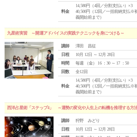
14,580円（4回／分割支払い）×3
料金
40,500円（12回／一括前納支払※
義開始前まで）
九星術実習 ～開運アドバイスの実践テクニックを身につける～
講師
澤田 昌征
日程
10月 12日 ～ 12月 28日
時間
毎週 （
金
） 16 ：30 ～ 17 ：50
回数
全12回
14,580円（4回／分割支払い）×3
料金
40,500円（12回／一括前納支払※
義開始前まで）
西洋占星術「ステップ4」 ～運勢の変化や人生上の転機を推理する方
講師
狩野 みどり
日程
10月 12日 ～ 12月 28日