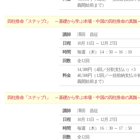
義開始前まで）
四柱推命「ステップ2」 ～基礎から学ぶ本場・中国の四柱推命の真髄
講師
澤田 昌征
日程
10月 11日 ～ 12月 27日
時間
毎週 （
木
） 14 ：50 ～ 16 ：10
回数
全12回
14,580円（4回／分割支払い）×3
料金
40,500円（12回／一括前納支払※
義開始前まで）
四柱推命「ステップ1」 ～基礎から学ぶ本場・中国の四柱推命の真髄
講師
澤田 昌征
日程
10月 11日 ～ 12月 27日
時間
毎週 （
木
） 16 ：30 ～ 17 ：50
回数
全12回