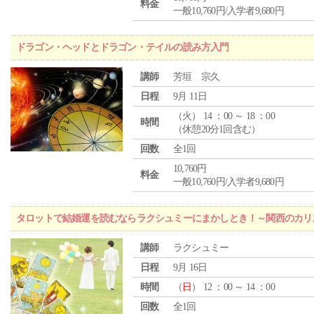
料金
一般10,760円/入学者9,680円
ドラゴン・ヘッドとドラゴン・テイルの読み方入門
講師
芳垣 宗久
日程
9月 11日
（
火
） 14 ：00 ～ 18 ：00
時間
（休憩20分1回含む）
回数
全1回
10,760円
料金
一般10,760円/入学者9,680円
タロットで結婚運を読むならラクシュミーにまかしとき！～関西のカリ
講師
ラクシュミー
日程
9月 16日
時間
（
日
） 12 ：00 ～ 14 ：00
回数
全1回