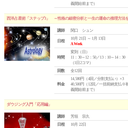
義開始前まで）
西洋占星術「ステップ3」 ～性格の細密分析と一生の運命の推理方法
講師
関口 シュン
10月 21日 ～ 1月 13日
日程
A Week
変則（日）
時間
11：30～12：50／13：10～14：30
（1日2コマ）
回数
全12回
14,580円（4回／分割支払い）×3
料金
40,500円（12回／一括前納支払※
義開始前まで）
ダウジング入門「応用編」
講師
芳垣 宗久
日程
10月 22日