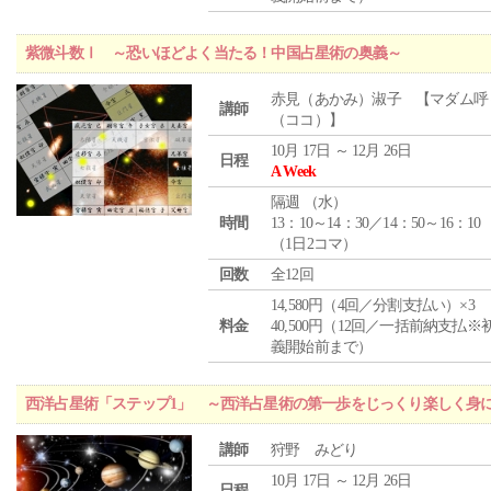
紫微斗数Ⅰ ～恐いほどよく当たる！中国占星術の奥義～
赤見（あかみ）淑子 【マダム呼
講師
（ココ）】
10月 17日 ～ 12月 26日
日程
A Week
隔週 （
水
）
時間
13：10～14：30／14：50～16：10
（1日2コマ）
回数
全12回
14,580円（4回／分割支払い）×3
料金
40,500円（12回／一括前納支払※
義開始前まで）
西洋占星術「ステップ1」 ～西洋占星術の第一歩をじっくり楽しく身
講師
狩野 みどり
10月 17日 ～ 12月 26日
日程