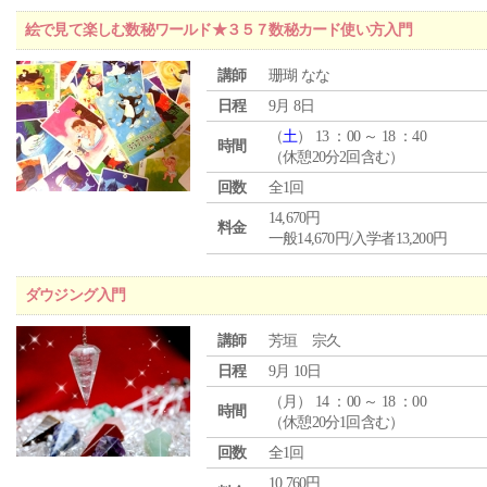
絵で見て楽しむ数秘ワールド★３５７数秘カード使い方入門
講師
珊瑚 なな
日程
9月 8日
（
土
） 13 ：00 ～ 18 ：40
時間
（休憩20分2回含む）
回数
全1回
14,670円
料金
一般14,670円/入学者13,200円
ダウジング入門
講師
芳垣 宗久
日程
9月 10日
（
月
） 14 ：00 ～ 18 ：00
時間
（休憩20分1回含む）
回数
全1回
10,760円