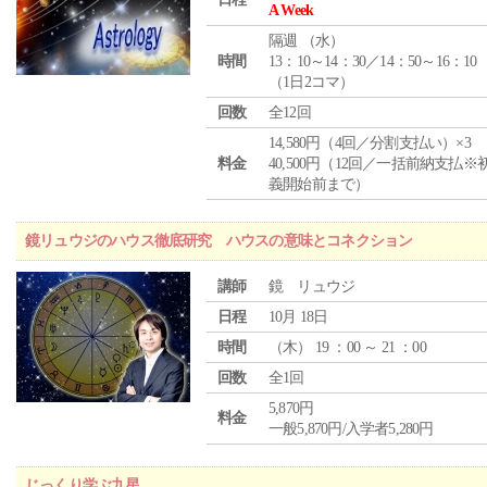
A Week
隔週 （
水
）
時間
13：10～14：30／14：50～16：10
（1日2コマ）
回数
全12回
14,580円（4回／分割支払い）×3
料金
40,500円（12回／一括前納支払※
義開始前まで）
鏡リュウジのハウス徹底研究 ハウスの意味とコネクション
講師
鏡 リュウジ
日程
10月 18日
時間
（
木
） 19 ：00 ～ 21 ：00
回数
全1回
5,870円
料金
一般5,870円/入学者5,280円
じっくり学ぶ九星