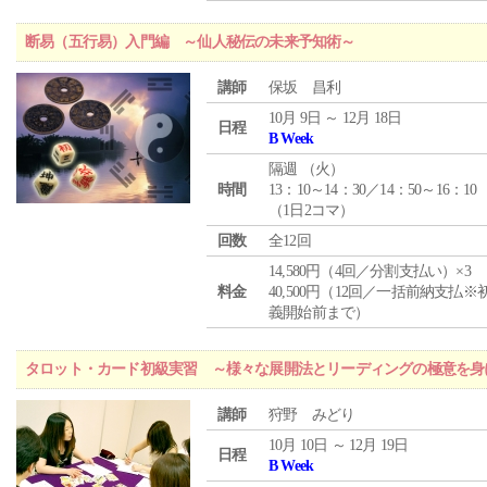
断易（五行易）入門編 ～仙人秘伝の未来予知術～
講師
保坂 昌利
10月 9日 ～ 12月 18日
日程
B Week
隔週 （
火
）
時間
13：10～14：30／14：50～16：10
（1日2コマ）
回数
全12回
14,580円（4回／分割支払い）×3
料金
40,500円（12回／一括前納支払※
義開始前まで）
タロット・カード初級実習 ～様々な展開法とリーディングの極意を身
講師
狩野 みどり
10月 10日 ～ 12月 19日
日程
B Week