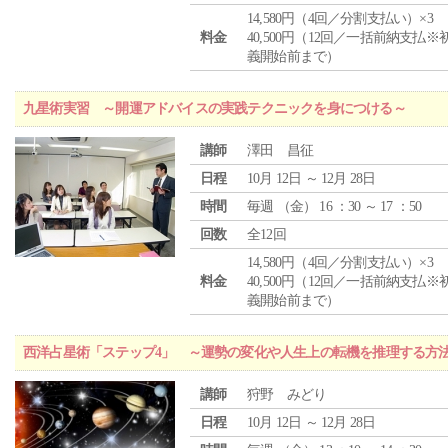
14,580円（4回／分割支払い）×3
料金
40,500円（12回／一括前納支払※
義開始前まで）
九星術実習 ～開運アドバイスの実践テクニックを身につける～
講師
澤田 昌征
日程
10月 12日 ～ 12月 28日
時間
毎週 （
金
） 16 ：30 ～ 17 ：50
回数
全12回
14,580円（4回／分割支払い）×3
料金
40,500円（12回／一括前納支払※
義開始前まで）
西洋占星術「ステップ4」 ～運勢の変化や人生上の転機を推理する方
講師
狩野 みどり
日程
10月 12日 ～ 12月 28日