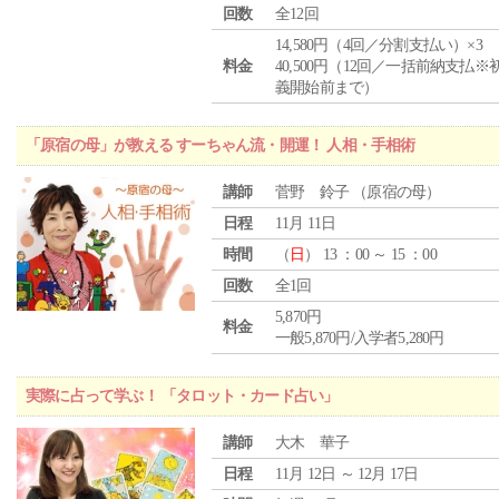
回数
全12回
14,580円（4回／分割支払い）×3
料金
40,500円（12回／一括前納支払※
義開始前まで）
「原宿の母」が教える すーちゃん流・開運！ 人相・手相術
講師
菅野 鈴子 （原宿の母）
日程
11月 11日
時間
（
日
） 13 ：00 ～ 15 ：00
回数
全1回
5,870円
料金
一般5,870円/入学者5,280円
実際に占って学ぶ！ 「タロット・カード占い」
講師
大木 華子
日程
11月 12日 ～ 12月 17日