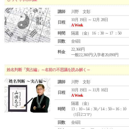
講師
川野 文彰
10月 19日 ～ 12月 28日
日程
A Week
時間
隔週 （
金
） 16 ：30 ～ 17 ：50
回数
全6回
22,360円
料金
一般22,360円/入学者20,090円
姓名判断「実占編」～名前の不思議を読み解く～
講師
川野 文彰
10月 19日 ～ 11月 16日
日程
A Week
隔週 （
金
）
時間
13：10～14：30／14：50～16：10
（1日2コマ）
回数
全6回