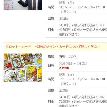
隔週 （
月
）
時間
14：50～16：10／16：30～17：50
（1日2コマ）
回数
全12回
14,580円（4回／分割支払い）×3
料金
40,500円（12回／一括前納支払※
義開始前まで）
タロット・カード ～22枚のメイン・カードについて詳しく学ぶ～
講師
狩野 みどり
10月 16日 ～ 4月 2日
日程
A Week
隔週 （
火
）
時間
13：10～14：30／14：50～16：10
（1日2コマ）
回数
全24回
14,580円（4回／分割支払い）×6
料金
79,380円（24回／一括前納支払※
義開始前まで）