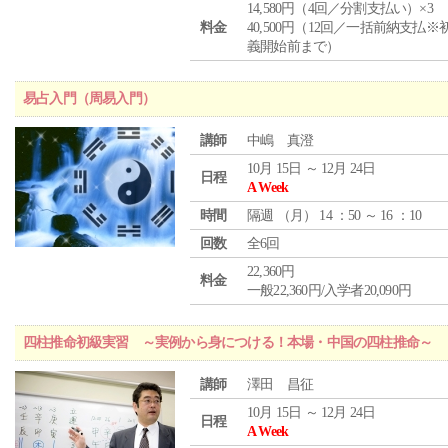
14,580円（4回／分割支払い）×3
料金
40,500円（12回／一括前納支払※
義開始前まで）
易占入門（周易入門）
講師
中嶋 真澄
10月 15日 ～ 12月 24日
日程
A Week
時間
隔週 （
月
） 14 ：50 ～ 16 ：10
回数
全6回
22,360円
料金
一般22,360円/入学者20,090円
四柱推命初級実習 ～実例から身につける！本場・中国の四柱推命～
講師
澤田 昌征
10月 15日 ～ 12月 24日
日程
A Week