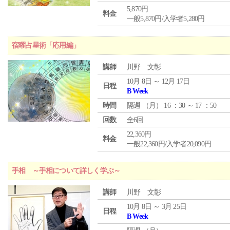
5,870円
料金
一般5,870円/入学者5,280円
宿曜占星術「応用編」
講師
川野 文彰
10月 8日 ～ 12月 17日
日程
B Week
時間
隔週 （
月
） 16 ：30 ～ 17 ：50
回数
全6回
22,360円
料金
一般22,360円/入学者20,090円
手相 ～手相について詳しく学ぶ～
講師
川野 文彰
10月 8日 ～ 3月 25日
日程
B Week