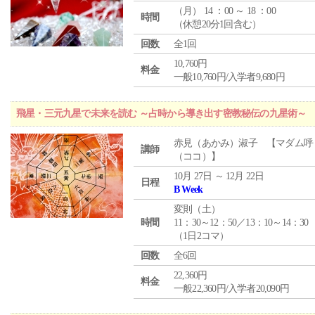
（
月
） 14 ：00 ～ 18 ：00
時間
（休憩20分1回含む）
回数
全1回
10,760円
料金
一般10,760円/入学者9,680円
飛星・三元九星で未来を読む ～占時から導き出す密教秘伝の九星術～
赤見（あかみ）淑子 【マダム呼
講師
（ココ）】
10月 27日 ～ 12月 22日
日程
B Week
変則（土）
時間
11：30～12：50／13：10～14：30
（1日2コマ）
回数
全6回
22,360円
料金
一般22,360円/入学者20,090円