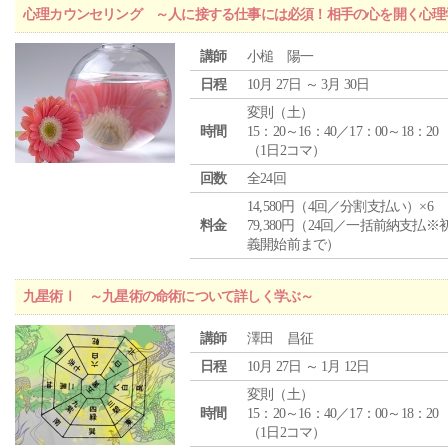
心理カウンセリング ～人に接する仕事には必須！相手の心を開く心理
講師
小槌 陽一
日程
10月 27日 ～ 3月 30日
変則（土）
時間
15：20～16：40／17：00～18：20
（1日2コマ）
回数
全24回
14,580円（4回／分割支払い）×6
料金
79,380円（24回／一括前納支払※
義開始前まで）
九星術Ⅰ ～九星術の命術について詳しく学ぶ～
講師
澤田 昌征
日程
10月 27日 ～ 1月 12日
変則（土）
時間
15：20～16：40／17：00～18：20
（1日2コマ）