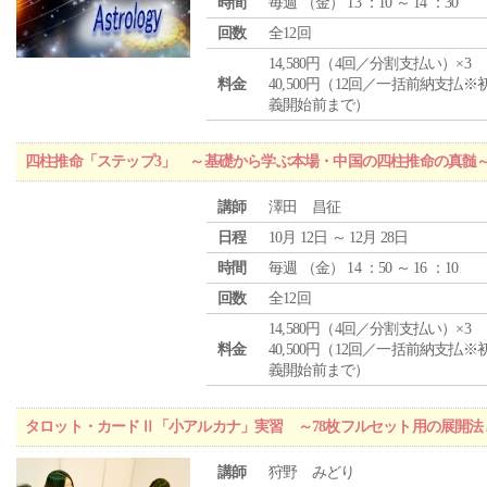
時間
毎週 （
金
） 13 ：10 ～ 14 ：30
回数
全12回
14,580円（4回／分割支払い）×3
料金
40,500円（12回／一括前納支払※
義開始前まで）
四柱推命「ステップ3」 ～基礎から学ぶ本場・中国の四柱推命の真髄
講師
澤田 昌征
日程
10月 12日 ～ 12月 28日
時間
毎週 （
金
） 14 ：50 ～ 16 ：10
回数
全12回
14,580円（4回／分割支払い）×3
料金
40,500円（12回／一括前納支払※
義開始前まで）
タロット・カードⅡ「小アルカナ」実習 ～78枚フルセット用の展開
講師
狩野 みどり