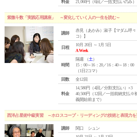
料金
21,060円（6回／一括支払いのみ）
紫微斗数「実践応用講座」 ～変化していく人の一生を読む～
赤見（あかみ）淑子【マダム呼々
講師
コ）】
10月 20日 ～ 1月 5日
日程
A Week
隔週 （
土
）
時間
15：00～16：20／16：40～18：00
（1日2コマ）
回数
全12回
14,580円（4回／分割支払い）×3
料金
40,500円（12回／一括前納支払※
義開始前まで）
西洋占星術中級実習 ～ホロスコープ・リーディングの技術と表現力を
講師
関口 シュン
10月 21日 ～ 1月 13日