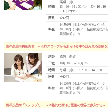
隔週 （
水
）
時間
13：10～14：30／14：50～16：10
（1日2コマ）
回数
全12回
14,580円（4回／分割支払い）×3
料金
40,500円（12回／一括前納支払※
義開始前まで）
西洋占星術初級実習 ～ホロスコープからあらゆる事を読み取る訓練を
講師
森信 彰雄
日程
10月 10日 ～ 12月 26日
時間
毎週 （
水
） 13 ：10 ～ 14 ：30
回数
全12回
14,580円（4回／分割支払い）×3
料金
40,500円（12回／一括前納支払※
義開始前まで）
西洋占星術「ステップ2」 ～本格的な西洋占星術の世界に参入する～