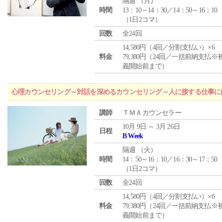
隔週 （
月
）
時間
13：10～14：30／14：50～16：10
（1日2コマ）
回数
全24回
14,580円（4回／分割支払い）×6
料金
79,380円（24回／一括前納支払※
義開始前まで）
心理カウンセリング～対話を深めるカウンセリング～人に接する仕事には
講師
ＴＭＡカウンセラー
10月 9日 ～ 3月 26日
日程
B Week
隔週 （
火
）
時間
14：50～16：10／16：30～17：50
（1日2コマ）
回数
全24回
14,580円（4回／分割支払い）×6
料金
79,380円（24回／一括前納支払※
義開始前まで）