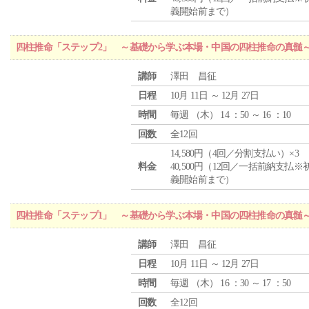
義開始前まで）
四柱推命「ステップ2」 ～基礎から学ぶ本場・中国の四柱推命の真髄
講師
澤田 昌征
日程
10月 11日 ～ 12月 27日
時間
毎週 （
木
） 14 ：50 ～ 16 ：10
回数
全12回
14,580円（4回／分割支払い）×3
料金
40,500円（12回／一括前納支払※
義開始前まで）
四柱推命「ステップ1」 ～基礎から学ぶ本場・中国の四柱推命の真髄
講師
澤田 昌征
日程
10月 11日 ～ 12月 27日
時間
毎週 （
木
） 16 ：30 ～ 17 ：50
回数
全12回