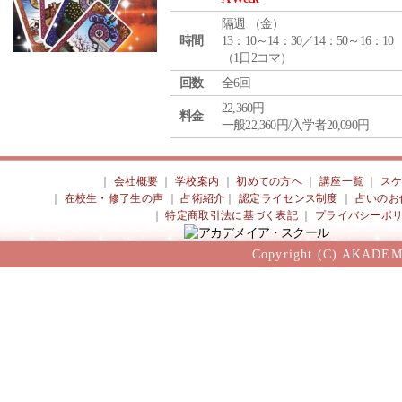
隔週 （
金
）
時間
13：10～14：30／14：50～16：10
（1日2コマ）
回数
全6回
22,360円
料金
一般22,360円/入学者20,090円
｜
会社概要
｜
学校案内
｜
初めての方へ
｜
講座一覧
｜
ス
｜
在校生・修了生の声
｜
占術紹介
｜
認定ライセンス制度
｜
占いのお
｜
特定商取引法に基づく表記
｜
プライバシーポ
Copyright (C) AKADEM