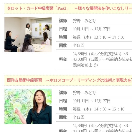
タロット・カード中級実習「Part2」 ～様々な展開法を使いこなしリ
講師
狩野 みどり
日程
10月 11日 ～ 12月 27日
時間
毎週 （
木
） 13 ：10 ～ 14 ：30
回数
全12回
14,580円（4回／分割支払い）×3
料金
40,500円（12回／一括前納支払※
義開始前まで）
西洋占星術中級実習 ～ホロスコープ・リーディングの技術と表現力を
講師
狩野 みどり
日程
10月 11日 ～ 12月 27日
時間
毎週 （
木
） 14 ：50 ～ 16 ：10
回数
全12回
14,580円（4回／分割支払い）×3
料金
40,500円（12回／一括前納支払※