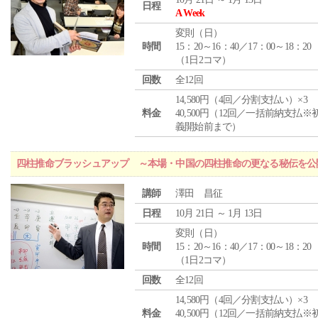
日程
A Week
変則（日）
時間
15：20～16：40／17：00～18：20
（1日2コマ）
回数
全12回
14,580円（4回／分割支払い）×3
料金
40,500円（12回／一括前納支払※
義開始前まで）
四柱推命ブラッシュアップ ～本場・中国の四柱推命の更なる秘伝を公
講師
澤田 昌征
日程
10月 21日 ～ 1月 13日
変則（日）
時間
15：20～16：40／17：00～18：20
（1日2コマ）
回数
全12回
14,580円（4回／分割支払い）×3
料金
40,500円（12回／一括前納支払※