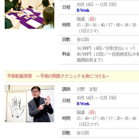
10月 14日 ～ 12月 23日
日程
B Week
隔週 （
日
）
時間
15：20～16：40／17：00～18：20
（1日2コマ）
回数
全12回
14,580円（4回／分割支払い）×3
料金
40,500円（12回／一括前納支払※
義開始前まで）
手相初級実習 ～手相の実践テクニックを身につける～
講師
川野 文彰
10月 14日 ～ 12月 23日
日程
B Week
隔週 （
日
）
時間
15：40～17：00／17：20～18：40
（1日2コマ）
回数
全12回