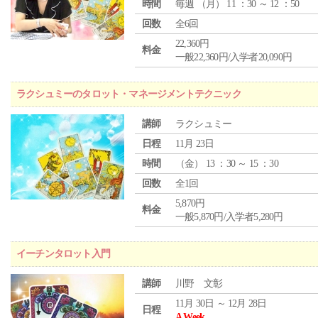
時間
毎週 （
月
） 11 ：30 ～ 12 ：50
回数
全6回
22,360円
料金
一般22,360円/入学者20,090円
ラクシュミーのタロット・マネージメントテクニック
講師
ラクシュミー
日程
11月 23日
時間
（
金
） 13 ：30 ～ 15 ：30
回数
全1回
5,870円
料金
一般5,870円/入学者5,280円
イーチンタロット入門
講師
川野 文彰
11月 30日 ～ 12月 28日
日程
A Week