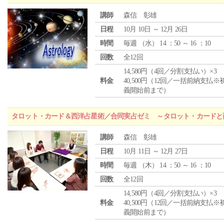
講師
森信 彰雄
日程
10月 10日 ～ 12月 26日
時間
毎週 （
水
） 14 ：50 ～ 16 ：10
回数
全12回
14,580円（4回／分割支払い）×3
料金
40,500円（12回／一括前納支払※
義開始前まで）
タロット・カード＆西洋占星術／合同実占ゼミ ～タロット・カードと
講師
森信 彰雄
日程
10月 11日 ～ 12月 27日
時間
毎週 （
木
） 14 ：50 ～ 16 ：10
回数
全12回
14,580円（4回／分割支払い）×3
料金
40,500円（12回／一括前納支払※
義開始前まで）