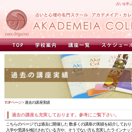
占いを学
TOPページ
>
過去の講座実績
過去の講座も充実しております。参考にご覧下さい。
こちらのページでは過去に開催した 数多くの講座の実績を紹介しており
入学や受講を検討されている方や、そうでない方も充実したラインナッ