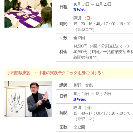
10月 14日 ～ 12月 23日
日程
B Week
隔週 （
日
）
時間
15：20～16：40／17：00～18：20
（1日2コマ）
回数
全12回
14,580円（4回／分割支払い）×3
料金
40,500円（12回／一括前納支払※
義開始前まで）
手相初級実習 ～手相の実践テクニックを身につける～
講師
川野 文彰
10月 14日 ～ 12月 23日
日程
B Week
隔週 （
日
）
時間
15：40～17：00／17：20～18：40
（1日2コマ）
回数
全12回