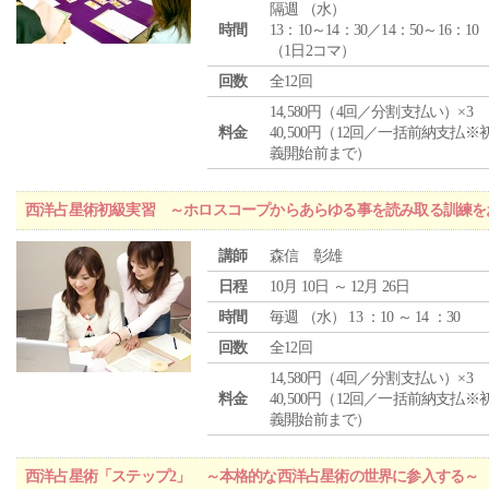
隔週 （
水
）
時間
13：10～14：30／14：50～16：10
（1日2コマ）
回数
全12回
14,580円（4回／分割支払い）×3
料金
40,500円（12回／一括前納支払※
義開始前まで）
西洋占星術初級実習 ～ホロスコープからあらゆる事を読み取る訓練を
講師
森信 彰雄
日程
10月 10日 ～ 12月 26日
時間
毎週 （
水
） 13 ：10 ～ 14 ：30
回数
全12回
14,580円（4回／分割支払い）×3
料金
40,500円（12回／一括前納支払※
義開始前まで）
西洋占星術「ステップ2」 ～本格的な西洋占星術の世界に参入する～