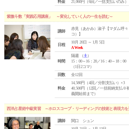
料金
21,060円（6回／一括支払いのみ）
紫微斗数「実践応用講座」 ～変化していく人の一生を読む～
赤見（あかみ）淑子【マダム呼々
講師
コ）】
10月 20日 ～ 1月 5日
日程
A Week
隔週 （
土
）
時間
15：00～16：20／16：40～18：00
（1日2コマ）
回数
全12回
14,580円（4回／分割支払い）×3
料金
40,500円（12回／一括前納支払※
義開始前まで）
西洋占星術中級実習 ～ホロスコープ・リーディングの技術と表現力を
講師
関口 シュン
10月 21日 ～ 1月 13日