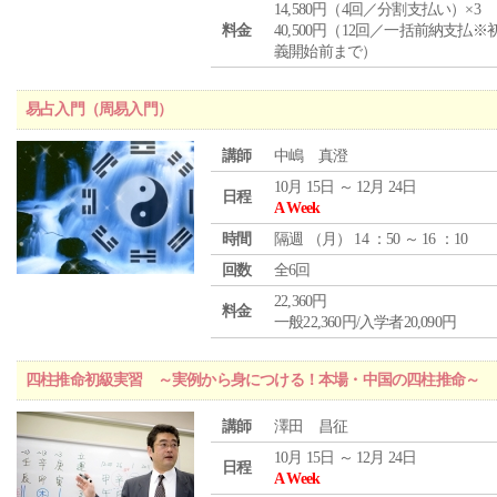
14,580円（4回／分割支払い）×3
料金
40,500円（12回／一括前納支払※
義開始前まで）
易占入門（周易入門）
講師
中嶋 真澄
10月 15日 ～ 12月 24日
日程
A Week
時間
隔週 （
月
） 14 ：50 ～ 16 ：10
回数
全6回
22,360円
料金
一般22,360円/入学者20,090円
四柱推命初級実習 ～実例から身につける！本場・中国の四柱推命～
講師
澤田 昌征
10月 15日 ～ 12月 24日
日程
A Week