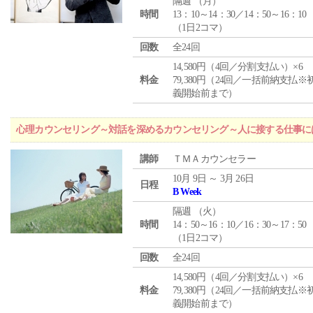
隔週 （
月
）
時間
13：10～14：30／14：50～16：10
（1日2コマ）
回数
全24回
14,580円（4回／分割支払い）×6
料金
79,380円（24回／一括前納支払※
義開始前まで）
心理カウンセリング～対話を深めるカウンセリング～人に接する仕事には
講師
ＴＭＡカウンセラー
10月 9日 ～ 3月 26日
日程
B Week
隔週 （
火
）
時間
14：50～16：10／16：30～17：50
（1日2コマ）
回数
全24回
14,580円（4回／分割支払い）×6
料金
79,380円（24回／一括前納支払※
義開始前まで）