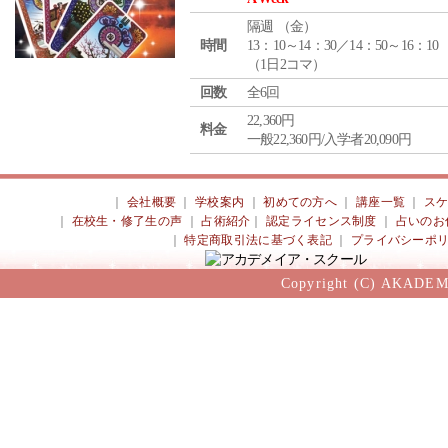
隔週 （
金
）
時間
13：10～14：30／14：50～16：10
（1日2コマ）
回数
全6回
22,360円
料金
一般22,360円/入学者20,090円
｜
会社概要
｜
学校案内
｜
初めての方へ
｜
講座一覧
｜
ス
｜
在校生・修了生の声
｜
占術紹介
｜
認定ライセンス制度
｜
占いのお
｜
特定商取引法に基づく表記
｜
プライバシーポ
Copyright (C) AKADEM