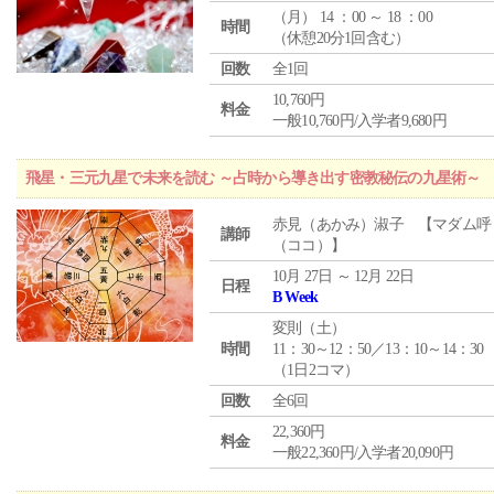
（
月
） 14 ：00 ～ 18 ：00
時間
（休憩20分1回含む）
回数
全1回
10,760円
料金
一般10,760円/入学者9,680円
飛星・三元九星で未来を読む ～占時から導き出す密教秘伝の九星術～
赤見（あかみ）淑子 【マダム呼
講師
（ココ）】
10月 27日 ～ 12月 22日
日程
B Week
変則（土）
時間
11：30～12：50／13：10～14：30
（1日2コマ）
回数
全6回
22,360円
料金
一般22,360円/入学者20,090円