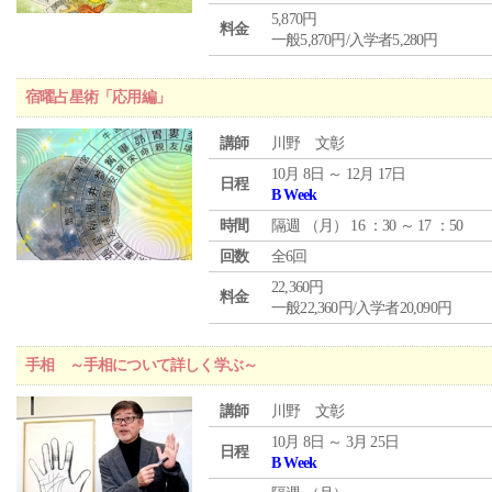
5,870円
料金
一般5,870円/入学者5,280円
宿曜占星術「応用編」
講師
川野 文彰
10月 8日 ～ 12月 17日
日程
B Week
時間
隔週 （
月
） 16 ：30 ～ 17 ：50
回数
全6回
22,360円
料金
一般22,360円/入学者20,090円
手相 ～手相について詳しく学ぶ～
講師
川野 文彰
10月 8日 ～ 3月 25日
日程
B Week