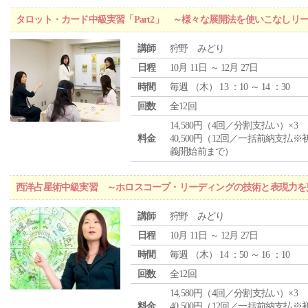
タロット・カード中級実習「Part2」 ～様々な展開法を使いこなしリ
講師
狩野 みどり
日程
10月 11日 ～ 12月 27日
時間
毎週 （
木
） 13 ：10 ～ 14 ：30
回数
全12回
14,580円（4回／分割支払い）×3
料金
40,500円（12回／一括前納支払※
義開始前まで）
西洋占星術中級実習 ～ホロスコープ・リーディングの技術と表現力を
講師
狩野 みどり
日程
10月 11日 ～ 12月 27日
時間
毎週 （
木
） 14 ：50 ～ 16 ：10
回数
全12回
14,580円（4回／分割支払い）×3
料金
40,500円（12回／一括前納支払※