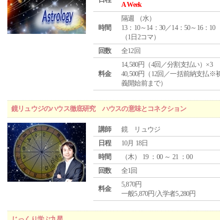
A Week
隔週 （
水
）
時間
13：10～14：30／14：50～16：10
（1日2コマ）
回数
全12回
14,580円（4回／分割支払い）×3
料金
40,500円（12回／一括前納支払※
義開始前まで）
鏡リュウジのハウス徹底研究 ハウスの意味とコネクション
講師
鏡 リュウジ
日程
10月 18日
時間
（
木
） 19 ：00 ～ 21 ：00
回数
全1回
5,870円
料金
一般5,870円/入学者5,280円
じっくり学ぶ九星