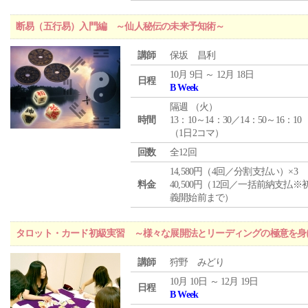
断易（五行易）入門編 ～仙人秘伝の未来予知術～
講師
保坂 昌利
10月 9日 ～ 12月 18日
日程
B Week
隔週 （
火
）
時間
13：10～14：30／14：50～16：10
（1日2コマ）
回数
全12回
14,580円（4回／分割支払い）×3
料金
40,500円（12回／一括前納支払※
義開始前まで）
タロット・カード初級実習 ～様々な展開法とリーディングの極意を身
講師
狩野 みどり
10月 10日 ～ 12月 19日
日程
B Week