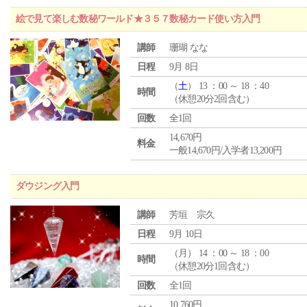
絵で見て楽しむ数秘ワールド★３５７数秘カード使い方入門
講師
珊瑚 なな
日程
9月 8日
（
土
） 13 ：00 ～ 18 ：40
時間
（休憩20分2回含む）
回数
全1回
14,670円
料金
一般14,670円/入学者13,200円
ダウジング入門
講師
芳垣 宗久
日程
9月 10日
（
月
） 14 ：00 ～ 18 ：00
時間
（休憩20分1回含む）
回数
全1回
10,760円