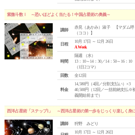
紫微斗数Ⅰ ～恐いほどよく当たる！中国占星術の奥義～
赤見（あかみ）淑子 【マダム呼
講師
（ココ）】
10月 17日 ～ 12月 26日
日程
A Week
隔週 （
水
）
時間
13：10～14：30／14：50～16：10
（1日2コマ）
回数
全12回
14,580円（4回／分割支払い）×3
料金
40,500円（12回／一括前納支払※
義開始前まで）
西洋占星術「ステップ1」 ～西洋占星術の第一歩をじっくり楽しく身
講師
狩野 みどり
10月 17日 ～ 12月 26日
日程