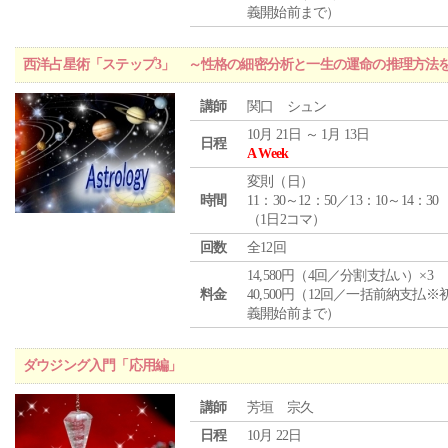
義開始前まで）
西洋占星術「ステップ3」 ～性格の細密分析と一生の運命の推理方法
講師
関口 シュン
10月 21日 ～ 1月 13日
日程
A Week
変則（日）
時間
11：30～12：50／13：10～14：30
（1日2コマ）
回数
全12回
14,580円（4回／分割支払い）×3
料金
40,500円（12回／一括前納支払※
義開始前まで）
ダウジング入門「応用編」
講師
芳垣 宗久
日程
10月 22日