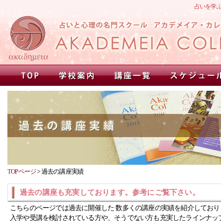
占いを学
TOPページ
>
過去の講座実績
過去の講座も充実しております。参考にご覧下さい。
こちらのページでは過去に開催した 数多くの講座の実績を紹介しており
入学や受講を検討されている方や、そうでない方も充実したラインナッ