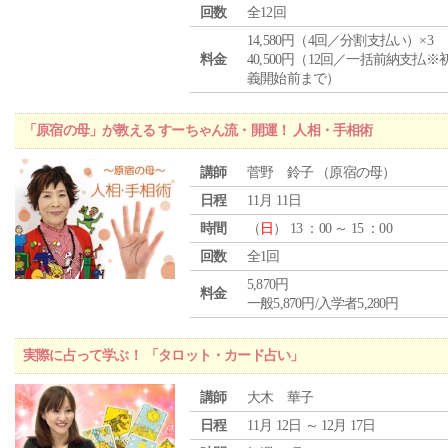
回数
全12回
14,580円（4回／分割支払い）×3
料金
40,500円（12回／一括前納支払※
義開始前まで）
「原宿の母」が教える すーちゃん流・開運！ 人相・手相術
講師
菅野 鈴子 （原宿の母）
日程
11月 11日
時間
（
日
） 13 ：00 ～ 15 ：00
回数
全1回
5,870円
料金
一般5,870円/入学者5,280円
実際に占って学ぶ！ 「タロット・カード占い」
講師
大木 華子
日程
11月 12日 ～ 12月 17日