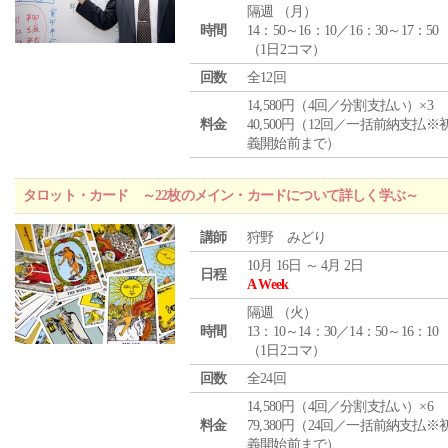
隔週 （
月
）
時間
14：50～16：10／16：30～17：50
（1日2コマ）
回数
全12回
14,580円（4回／分割支払い）×3
料金
40,500円（12回／一括前納支払※
義開始前まで）
タロット・カード ～22枚のメイン・カードについて詳しく学ぶ～
講師
狩野 みどり
10月 16日 ～ 4月 2日
日程
A Week
隔週 （
火
）
時間
13：10～14：30／14：50～16：10
（1日2コマ）
回数
全24回
14,580円（4回／分割支払い）×6
料金
79,380円（24回／一括前納支払※
義開始前まで）