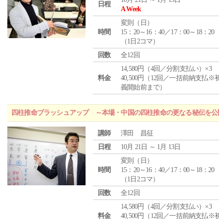
日程
A Week
変則（日）
時間
15：20～16：40／17：00～18：20
（1日2コマ）
回数
全12回
14,580円（4回／分割支払い）×3
料金
40,500円（12回／一括前納支払※
義開始前まで）
四柱推命ブラッシュアップ ～本場・中国の四柱推命の更なる秘伝を公
講師
澤田 昌征
日程
10月 21日 ～ 1月 13日
変則（日）
時間
15：20～16：40／17：00～18：20
（1日2コマ）
回数
全12回
14,580円（4回／分割支払い）×3
料金
40,500円（12回／一括前納支払※