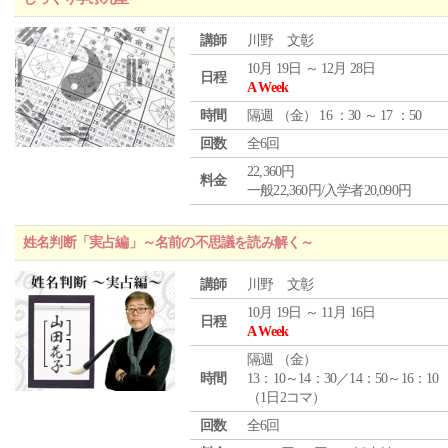
講師
川野 文彰
10月 19日 ～ 12月 28日
日程
A Week
時間
隔週 （
金
） 16 ：30 ～ 17 ：50
回数
全6回
22,360円
料金
一般22,360円/入学者20,090円
姓名判断「実占編」～名前の不思議を読み解く～
講師
川野 文彰
10月 19日 ～ 11月 16日
日程
A Week
隔週 （
金
）
時間
13：10～14：30／14：50～16：10
（1日2コマ）
回数
全6回