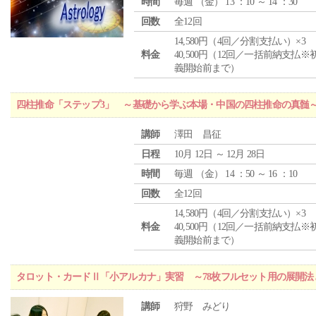
時間
毎週 （
金
） 13 ：10 ～ 14 ：30
回数
全12回
14,580円（4回／分割支払い）×3
料金
40,500円（12回／一括前納支払※
義開始前まで）
四柱推命「ステップ3」 ～基礎から学ぶ本場・中国の四柱推命の真髄
講師
澤田 昌征
日程
10月 12日 ～ 12月 28日
時間
毎週 （
金
） 14 ：50 ～ 16 ：10
回数
全12回
14,580円（4回／分割支払い）×3
料金
40,500円（12回／一括前納支払※
義開始前まで）
タロット・カードⅡ「小アルカナ」実習 ～78枚フルセット用の展開
講師
狩野 みどり