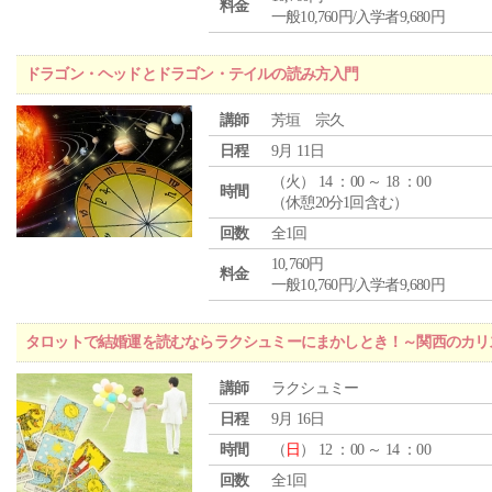
料金
一般10,760円/入学者9,680円
ドラゴン・ヘッドとドラゴン・テイルの読み方入門
講師
芳垣 宗久
日程
9月 11日
（
火
） 14 ：00 ～ 18 ：00
時間
（休憩20分1回含む）
回数
全1回
10,760円
料金
一般10,760円/入学者9,680円
タロットで結婚運を読むならラクシュミーにまかしとき！～関西のカリ
講師
ラクシュミー
日程
9月 16日
時間
（
日
） 12 ：00 ～ 14 ：00
回数
全1回