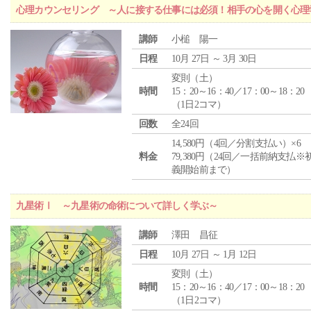
心理カウンセリング ～人に接する仕事には必須！相手の心を開く心理
講師
小槌 陽一
日程
10月 27日 ～ 3月 30日
変則（土）
時間
15：20～16：40／17：00～18：20
（1日2コマ）
回数
全24回
14,580円（4回／分割支払い）×6
料金
79,380円（24回／一括前納支払※
義開始前まで）
九星術Ⅰ ～九星術の命術について詳しく学ぶ～
講師
澤田 昌征
日程
10月 27日 ～ 1月 12日
変則（土）
時間
15：20～16：40／17：00～18：20
（1日2コマ）