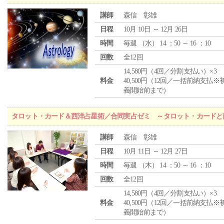
講師
森信 彰雄
日程
10月 10日 ～ 12月 26日
時間
毎週 （
水
） 14 ：50 ～ 16 ：10
回数
全12回
14,580円（4回／分割支払い）×3
料金
40,500円（12回／一括前納支払※
義開始前まで）
タロット・カード＆西洋占星術／合同実占ゼミ ～タロット・カードと
講師
森信 彰雄
日程
10月 11日 ～ 12月 27日
時間
毎週 （
木
） 14 ：50 ～ 16 ：10
回数
全12回
14,580円（4回／分割支払い）×3
料金
40,500円（12回／一括前納支払※
義開始前まで）