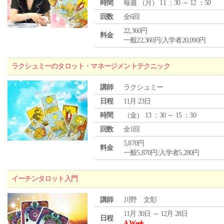
時間
毎週 （
月
） 11 ：30 ～ 12 ：50
回数
全6回
22,360円
料金
一般22,360円/入学者20,090円
ラクシュミーのタロット・マネージメントテクニック
講師
ラクシュミー
日程
11月 23日
時間
（
金
） 13 ：30 ～ 15 ：30
回数
全1回
5,870円
料金
一般5,870円/入学者5,280円
イーチンタロット入門
講師
川野 文彰
11月 30日 ～ 12月 28日
日程
A Week