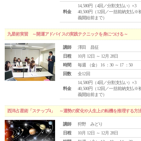
14,580円（4回／分割支払い）×3
料金
40,500円（12回／一括前納支払※
義開始前まで）
九星術実習 ～開運アドバイスの実践テクニックを身につける～
講師
澤田 昌征
日程
10月 12日 ～ 12月 28日
時間
毎週 （
金
） 16 ：30 ～ 17 ：50
回数
全12回
14,580円（4回／分割支払い）×3
料金
40,500円（12回／一括前納支払※
義開始前まで）
西洋占星術「ステップ4」 ～運勢の変化や人生上の転機を推理する方
講師
狩野 みどり
日程
10月 12日 ～ 12月 28日