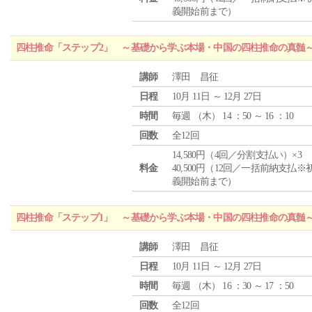
義開始前まで）
四柱推命「ステップ2」 ～基礎から学ぶ本場・中国の四柱推命の真髄
講師
澤田 昌征
日程
10月 11日 ～ 12月 27日
時間
毎週 （
木
） 14 ：50 ～ 16 ：10
回数
全12回
14,580円（4回／分割支払い）×3
料金
40,500円（12回／一括前納支払※
義開始前まで）
四柱推命「ステップ1」 ～基礎から学ぶ本場・中国の四柱推命の真髄
講師
澤田 昌征
日程
10月 11日 ～ 12月 27日
時間
毎週 （
木
） 16 ：30 ～ 17 ：50
回数
全12回