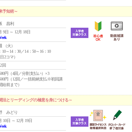
来予知術～
坂 昌利
月 9日 ～ 12月 18日
Week
週 （
火
）
：10～14：30／14：50～16：10
1日2コマ）
12回
4,580円（4回／分割支払い）×3
0,500円（12回／一括前納支払※初回講
開始前まで）
開法とリーディングの極意を身につける～
野 みどり
月 10日 ～ 12月 19日
Week