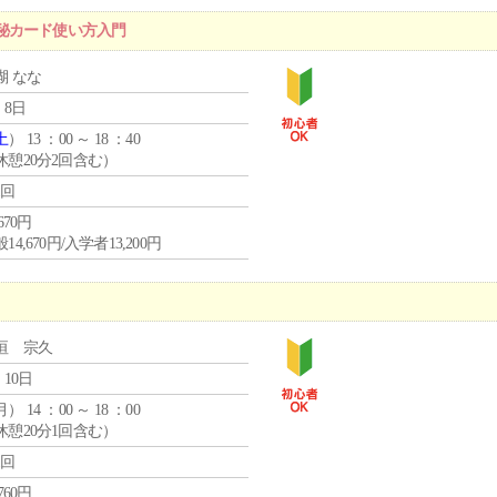
秘カード使い方入門
瑚 なな
 8日
土
） 13 ：00 ～ 18 ：40
休憩20分2回含む）
1回
,670円
14,670円/入学者13,200円
垣 宗久
 10日
月
） 14 ：00 ～ 18 ：00
休憩20分1回含む）
1回
,760円