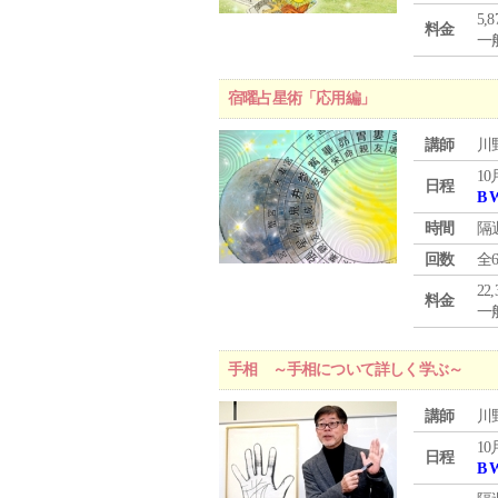
5,
料金
一般
宿曜占星術「応用編」
講師
川
10
日程
B 
時間
隔
回数
全
22
料金
一般
手相 ～手相について詳しく学ぶ～
講師
川
10
日程
B 