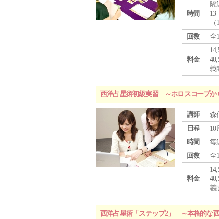
隔
時間
13
（
回数
全
1
料金
4
義
西洋占星術初級実習 ～ホロスコープか
講師
森
日程
10
時間
毎
回数
全
1
料金
4
義
西洋占星術「ステップ2」 ～本格的な