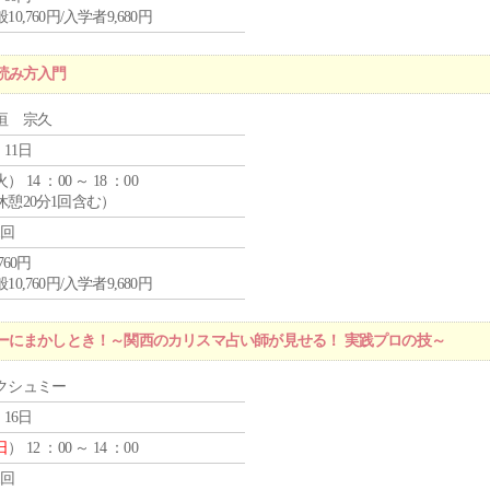
10,760円/入学者9,680円
読み方入門
垣 宗久
 11日
火
） 14 ：00 ～ 18 ：00
休憩20分1回含む）
1回
,760円
10,760円/入学者9,680円
ーにまかしとき！～関西のカリスマ占い師が見せる！ 実践プロの技～
クシュミー
 16日
日
） 12 ：00 ～ 14 ：00
1回