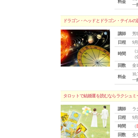
料金
一般
ドラゴン・ヘッドとドラゴン・テイルの
講師
芳
日程
9月
（
時間
（
回数
全
10
料金
一般
タロットで結婚運を読むならラクシュミ
講師
ラ
日程
9月
時間
（
回数
全