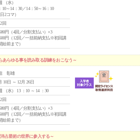
週 （
水
）
：10～14：30／14：50～16：10
1日2コマ）
12回
4,580円（4回／分割支払い）×3
0,500円（12回／一括前納支払※初回講
開始前まで）
らあらゆる事を読み取る訓練をおこなう～
信 彰雄
月 10日 ～ 12月 26日
週 （
水
） 13 ：10 ～ 14 ：30
12回
4,580円（4回／分割支払い）×3
0,500円（12回／一括前納支払※初回講
開始前まで）
西洋占星術の世界に参入する～