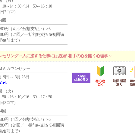
週 （
月
）
：10～14：30／14：50～16：10
1日2コマ）
24回
4,580円（4回／分割支払い）×6
9,380円（24回／一括前納支払※初回講
開始前まで）
ンセリング～人に接する仕事には必須! 相手の心を開く心理学～
ＭＡカウンセラー
月 9日 ～ 3月 26日
Week
週 （
火
）
：50～16：10／16：30～17：50
1日2コマ）
24回
4,580円（4回／分割支払い）×6
9,380円（24回／一括前納支払※初回講
開始前まで）