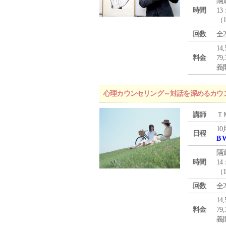
隔
時間
13
（
回数
全
1
料金
7
義
心理カウンセリング～対話を深めるカウ
講師
Ｔ
10
日程
B 
隔
時間
14
（
回数
全
1
料金
7
義