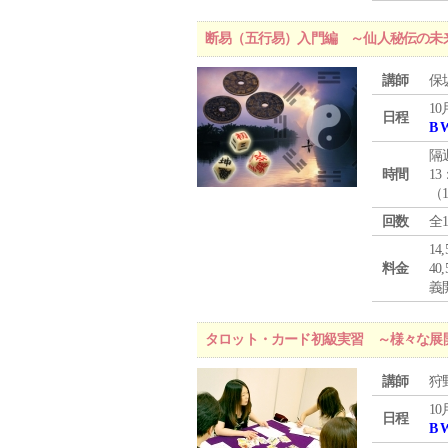
断易（五行易）入門編 ～仙人秘伝の未
講師
保
10
日程
B 
隔
時間
13
（
回数
全
1
料金
4
義
タロット・カード初級実習 ～様々な展
講師
狩
10
日程
B 