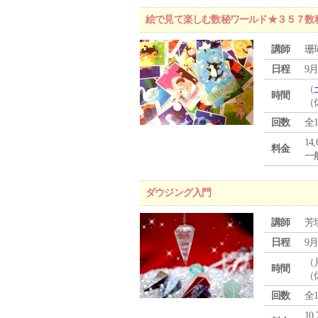
絵で見て楽しむ数秘ワールド★３５７数
講師
珊
日程
9月
（
時間
（
回数
全
14
料金
一般
ダウジング入門
講師
芳
日程
9月
（
時間
（
回数
全
10