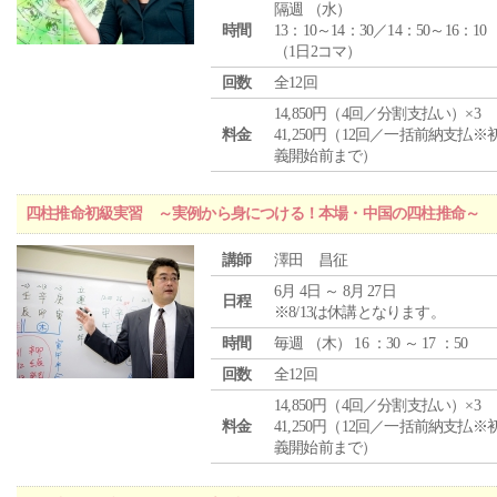
隔週 （
水
）
時間
13：10～14：30／14：50～16：10
（1日2コマ）
回数
全12回
14,850円（4回／分割支払い）×3
料金
41,250円（12回／一括前納支払※
義開始前まで）
四柱推命初級実習 ～実例から身につける！本場・中国の四柱推命～
講師
澤田 昌征
6月 4日 ～ 8月 27日
日程
※8/13は休講となります。
時間
毎週 （
木
） 16 ：30 ～ 17 ：50
回数
全12回
14,850円（4回／分割支払い）×3
料金
41,250円（12回／一括前納支払※
義開始前まで）