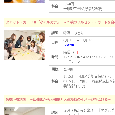
5,870円
料金
一般5,870円/入学者5,280円
タロット・カードⅡ「小アルカナ」 ～78枚のフルセット・カードを自
講師
狩野 みどり
6月 14日 ～ 11月 22日
日程
B Week
隔週 （
日
）
時間
15：20～16：40／17：00～18：20
（1日2コマ）
回数
全24回
14,850円（4回／分割支払い）×6
料金
80,850円（24回／一括前納支払※
義開始前まで）
紫微斗数実習 ～出生図から人物像と人生模様のイメージを広げる～
赤見（あかみ）淑子 【マダム呼
講師