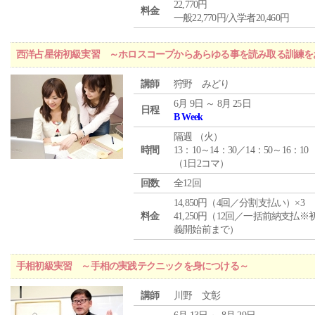
22,770円
料金
一般22,770円/入学者20,460円
西洋占星術初級実習 ～ホロスコープからあらゆる事を読み取る訓練を
講師
狩野 みどり
6月 9日 ～ 8月 25日
日程
B Week
隔週 （
火
）
時間
13：10～14：30／14：50～16：10
（1日2コマ）
回数
全12回
14,850円（4回／分割支払い）×3
料金
41,250円（12回／一括前納支払※
義開始前まで）
手相初級実習 ～手相の実践テクニックを身につける～
講師
川野 文彰