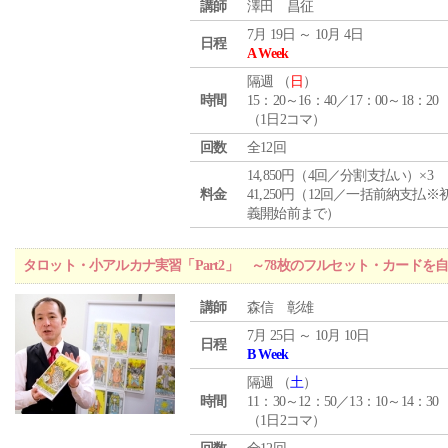
講師
澤田 昌征
7月 19日 ～ 10月 4日
日程
A Week
隔週 （
日
）
時間
15：20～16：40／17：00～18：20
（1日2コマ）
回数
全12回
14,850円（4回／分割支払い）×3
料金
41,250円（12回／一括前納支払※
義開始前まで）
タロット・小アルカナ実習「Part2」 ～78枚のフルセット・カードを
講師
森信 彰雄
7月 25日 ～ 10月 10日
日程
B Week
隔週 （
土
）
時間
11：30～12：50／13：10～14：30
（1日2コマ）