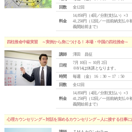
回数
全12回
14,850円（4回／分割支払い）×3
料金
41,250円（12回／一括前納支払※
義開始前まで）
四柱推命中級実習 ～実例から身につける！ 本場・中国の四柱推命～
講師
澤田 昌征
7月 10日 ～ 10月 2日
日程
※8/14は休講となります。
時間
毎週 （
金
） 16 ：30 ～ 17 ：50
回数
全12回
14,850円（4回／分割支払い）×3
料金
41,250円（12回／一括前納支払※
義開始前まで）
心理カウンセリング～対話を深めるカウンセリング～人に接する仕事には
講師
ＴＭＡカウンセラー