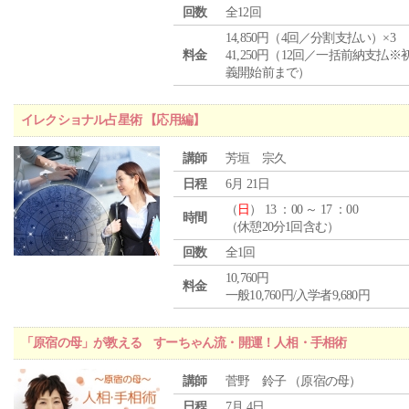
回数
全12回
14,850円（4回／分割支払い）×3
料金
41,250円（12回／一括前納支払※
義開始前まで）
イレクショナル占星術 【応用編】
講師
芳垣 宗久
日程
6月 21日
（
日
） 13 ：00 ～ 17 ：00
時間
（休憩20分1回含む）
回数
全1回
10,760円
料金
一般10,760円/入学者9,680円
「原宿の母」が教える すーちゃん流・開運！人相・手相術
講師
菅野 鈴子 （原宿の母）
日程
7月 4日