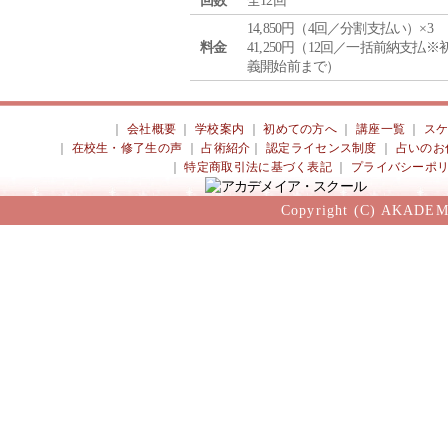
回数
全12回
14,850円（4回／分割支払い）×3
料金
41,250円（12回／一括前納支払※
義開始前まで）
｜
会社概要
｜
学校案内
｜
初めての方へ
｜
講座一覧
｜
ス
｜
在校生・修了生の声
｜
占術紹介
｜
認定ライセンス制度
｜
占いのお
｜
特定商取引法に基づく表記
｜
プライバシーポ
Copyright (C) AKADEM