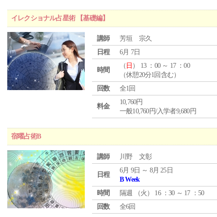
イレクショナル占星術 【基礎編】
講師
芳垣 宗久
日程
6月 7日
（
日
） 13 ：00 ～ 17 ：00
時間
（休憩20分1回含む）
回数
全1回
10,760円
料金
一般10,760円/入学者9,680円
宿曜占術B
講師
川野 文彰
6月 9日 ～ 8月 25日
日程
B Week
時間
隔週 （
火
） 16 ：30 ～ 17 ：50
回数
全6回