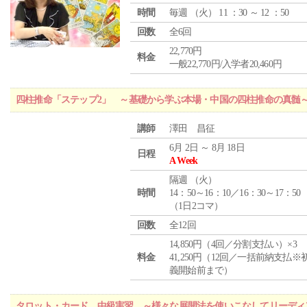
時間
毎週 （
火
） 11 ：30 ～ 12 ：50
回数
全6回
22,770円
料金
一般22,770円/入学者20,460円
四柱推命「ステップ2」 ～基礎から学ぶ本場・中国の四柱推命の真髄
講師
澤田 昌征
6月 2日 ～ 8月 18日
日程
A Week
隔週 （
火
）
時間
14：50～16：10／16：30～17：50
（1日2コマ）
回数
全12回
14,850円（4回／分割支払い）×3
料金
41,250円（12回／一括前納支払※
義開始前まで）
タロット・カード 中級実習 ～様々な展開法を使いこなしてリーディ