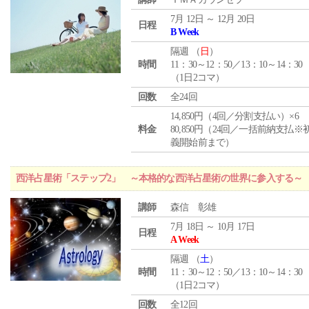
7月 12日 ～ 12月 20日
日程
B Week
隔週 （
日
）
時間
11：30～12：50／13：10～14：30
（1日2コマ）
回数
全24回
14,850円（4回／分割支払い）×6
料金
80,850円（24回／一括前納支払※
義開始前まで）
西洋占星術「ステップ2」 ～本格的な西洋占星術の世界に参入する～
講師
森信 彰雄
7月 18日 ～ 10月 17日
日程
A Week
隔週 （
土
）
時間
11：30～12：50／13：10～14：30
（1日2コマ）
回数
全12回