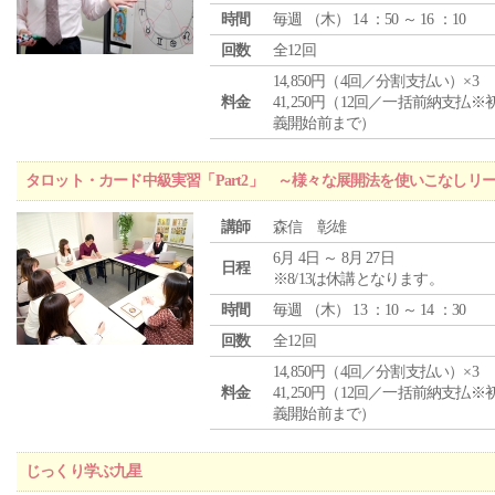
時間
毎週 （
木
） 14 ：50 ～ 16 ：10
回数
全12回
14,850円（4回／分割支払い）×3
料金
41,250円（12回／一括前納支払※
義開始前まで）
タロット・カード中級実習「Part2」 ～様々な展開法を使いこなしリ
講師
森信 彰雄
6月 4日 ～ 8月 27日
日程
※8/13は休講となります。
時間
毎週 （
木
） 13 ：10 ～ 14 ：30
回数
全12回
14,850円（4回／分割支払い）×3
料金
41,250円（12回／一括前納支払※
義開始前まで）
じっくり学ぶ九星