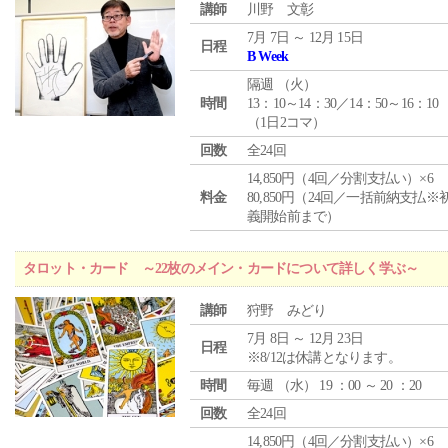
講師
川野 文彰
7月 7日 ～ 12月 15日
日程
B Week
隔週 （
火
）
時間
13：10～14：30／14：50～16：10
（1日2コマ）
回数
全24回
14,850円（4回／分割支払い）×6
料金
80,850円（24回／一括前納支払※
義開始前まで）
タロット・カード ～22枚のメイン・カードについて詳しく学ぶ～
講師
狩野 みどり
7月 8日 ～ 12月 23日
日程
※8/12は休講となります。
時間
毎週 （
水
） 19 ：00 ～ 20 ：20
回数
全24回
14,850円（4回／分割支払い）×6