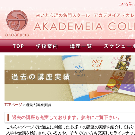
占いを学
TOPページ
>
過去の講座実績
過去の講座も充実しております。参考にご覧下さい。
こちらのページでは過去に開催した 数多くの講座の実績を紹介しており
入学や受講を検討されている方や、そうでない方も充実したラインナッ