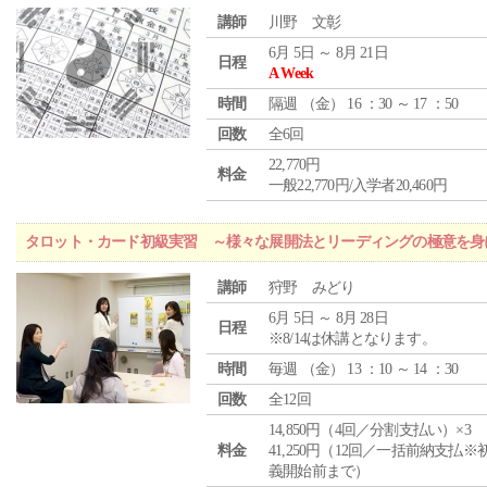
講師
川野 文彰
6月 5日 ～ 8月 21日
日程
A Week
時間
隔週 （
金
） 16 ：30 ～ 17 ：50
回数
全6回
22,770円
料金
一般22,770円/入学者20,460円
タロット・カード初級実習 ～様々な展開法とリーディングの極意を身
講師
狩野 みどり
6月 5日 ～ 8月 28日
日程
※8/14は休講となります。
時間
毎週 （
金
） 13 ：10 ～ 14 ：30
回数
全12回
14,850円（4回／分割支払い）×3
料金
41,250円（12回／一括前納支払※
義開始前まで）