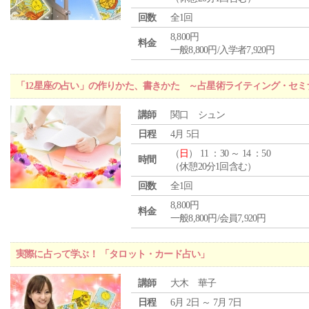
回数
全1回
8,800円
料金
一般8,800円/入学者7,920円
「12星座の占い」の作りかた、書きかた ～占星術ライティング・セミ
講師
関口 シュン
日程
4月 5日
（
日
） 11 ：30 ～ 14 ：50
時間
（休憩20分1回含む）
回数
全1回
8,800円
料金
一般8,800円/会員7,920円
実際に占って学ぶ！ 「タロット・カード占い」
講師
大木 華子
日程
6月 2日 ～ 7月 7日