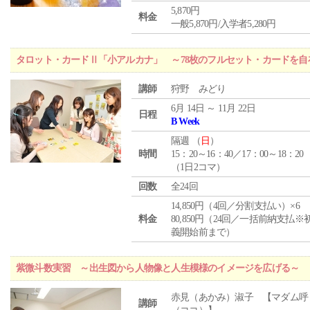
5,870円
料金
一般5,870円/入学者5,280円
タロット・カードⅡ「小アルカナ」 ～78枚のフルセット・カードを自
講師
狩野 みどり
6月 14日 ～ 11月 22日
日程
B Week
隔週 （
日
）
時間
15：20～16：40／17：00～18：20
（1日2コマ）
回数
全24回
14,850円（4回／分割支払い）×6
料金
80,850円（24回／一括前納支払※
義開始前まで）
紫微斗数実習 ～出生図から人物像と人生模様のイメージを広げる～
赤見（あかみ）淑子 【マダム呼
講師