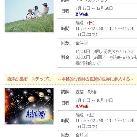
7月 12日 ～ 12月 20日
日程
B Week
隔週 （
日
）
時間
11：30～12：50／13：10～14：30
（1日2コマ）
回数
全24回
14,850円（4回／分割支払い）×6
料金
80,850円（24回／一括前納支払※
義開始前まで）
西洋占星術「ステップ2」 ～本格的な西洋占星術の世界に参入する～
講師
森信 彰雄
7月 18日 ～ 10月 17日
日程
A Week
隔週 （
土
）
時間
11：30～12：50／13：10～14：30
（1日2コマ）
回数
全12回