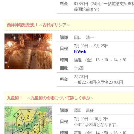
料金
80,850円（24回／一括前納支払※
義開始前まで）
西洋神秘思想史Ⅰ～古代ギリシア～
講師
田口 清一
7月 10日 ～ 9月 25日
日程
B Week
時間
隔週 （
金
） 13 ：10 ～ 14 ：30
回数
全6回
22,770円
料金
一般22,770円/入学者20,460円
九星術Ⅰ ～九星術の命術について詳しく学ぶ～
講師
澤田 昌征
7月 10日 ～ 10月 2日
日程
※8/14は休講となります。
時間
毎週 （
金
） 14 ：50 ～ 16 ：10