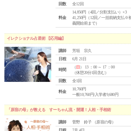
回数
全12回
14,850円（4回／分割支払い）×3
料金
41,250円（12回／一括前納支払※
義開始前まで）
イレクショナル占星術 【応用編】
講師
芳垣 宗久
日程
6月 21日
（
日
） 13 ：00 ～ 17 ：00
時間
（休憩20分1回含む）
回数
全1回
10,760円
料金
一般10,760円/入学者9,680円
「原宿の母」が教える すーちゃん流・開運！人相・手相術
講師
菅野 鈴子 （原宿の母）
日程
7月 4日