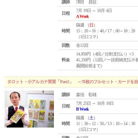
講師
澤田 昌征
7月 19日 ～ 10月 4日
日程
A Week
隔週 （
日
）
時間
15：20～16：40／17：00～18：20
（1日2コマ）
回数
全12回
14,850円（4回／分割支払い）×3
料金
41,250円（12回／一括前納支払※
義開始前まで）
タロット・小アルカナ実習「Part2」 ～78枚のフルセット・カードを
講師
森信 彰雄
7月 25日 ～ 10月 10日
日程
B Week
隔週 （
土
）
時間
11：30～12：50／13：10～14：30
（1日2コマ）