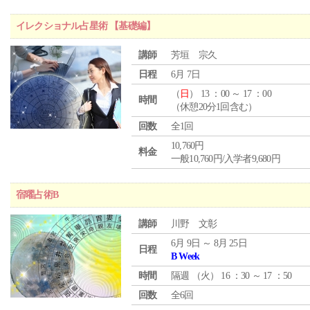
イレクショナル占星術 【基礎編】
講師
芳垣 宗久
日程
6月 7日
（
日
） 13 ：00 ～ 17 ：00
時間
（休憩20分1回含む）
回数
全1回
10,760円
料金
一般10,760円/入学者9,680円
宿曜占術B
講師
川野 文彰
6月 9日 ～ 8月 25日
日程
B Week
時間
隔週 （
火
） 16 ：30 ～ 17 ：50
回数
全6回