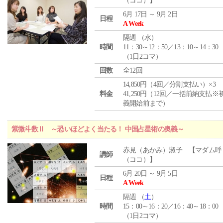
（ココ）】
6月 17日 ～ 9月 2日
日程
A Week
隔週 （
水
）
時間
11：30～12：50／13：10～14：30
（1日2コマ）
回数
全12回
14,850円（4回／分割支払い）×3
料金
41,250円（12回／一括前納支払※
義開始前まで）
紫微斗数Ⅱ ～恐いほどよく当たる！ 中国占星術の奥義～
赤見（あかみ）淑子 【マダム呼
講師
（ココ）】
6月 20日 ～ 9月 5日
日程
A Week
隔週 （
土
）
時間
15：00～16：20／16：40～18：00
（1日2コマ）