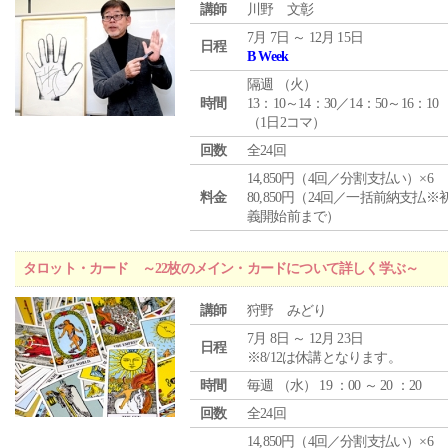
講師
川野 文彰
7月 7日 ～ 12月 15日
日程
B Week
隔週 （
火
）
時間
13：10～14：30／14：50～16：10
（1日2コマ）
回数
全24回
14,850円（4回／分割支払い）×6
料金
80,850円（24回／一括前納支払※
義開始前まで）
タロット・カード ～22枚のメイン・カードについて詳しく学ぶ～
講師
狩野 みどり
7月 8日 ～ 12月 23日
日程
※8/12は休講となります。
時間
毎週 （
水
） 19 ：00 ～ 20 ：20
回数
全24回
14,850円（4回／分割支払い）×6