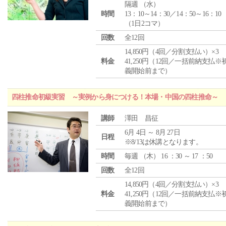
隔週 （
水
）
時間
13：10～14：30／14：50～16：10
（1日2コマ）
回数
全12回
14,850円（4回／分割支払い）×3
料金
41,250円（12回／一括前納支払※
義開始前まで）
四柱推命初級実習 ～実例から身につける！本場・中国の四柱推命～
講師
澤田 昌征
6月 4日 ～ 8月 27日
日程
※8/13は休講となります。
時間
毎週 （
木
） 16 ：30 ～ 17 ：50
回数
全12回
14,850円（4回／分割支払い）×3
料金
41,250円（12回／一括前納支払※
義開始前まで）