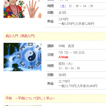
時間
（
土
） 12 ：30 ～ 14 ：30
回数
全1回
5,870円
料金
一般5,870円/入学者5,280円
易占入門（周易入門）
講師
中嶋 真澄
7月 7日 ～ 9月 22日
日程
A Week
変則（火）
時間
13：10～14：30
回数
全6回
22,770円
料金
一般22,770円/入学者20,460円
手相 ～手相について詳しく学ぶ～