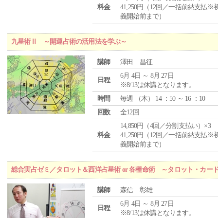
料金
41,250円（12回／一括前納支払※
義開始前まで）
九星術Ⅱ ～開運占術の活用法を学ぶ～
講師
澤田 昌征
6月 4日 ～ 8月 27日
日程
※8/13は休講となります。
時間
毎週 （
木
） 14 ：50 ～ 16 ：10
回数
全12回
14,850円（4回／分割支払い）×3
料金
41,250円（12回／一括前納支払※
義開始前まで）
総合実占ゼミ／タロット＆西洋占星術 or 各種命術 ～タロット・カ
講師
森信 彰雄
6月 4日 ～ 8月 27日
日程
※8/13は休講となります。