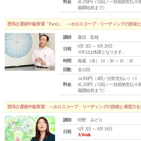
料金
41,250円（12回／一括前納支払※
義開始前まで）
西洋占星術中級実習「Part2」 ～ホロスコープ・リーディングの技術
講師
森信 彰雄
6月 3日 ～ 8月 26日
日程
※8/12は休講となります。
時間
毎週 （
水
） 14 ：50 ～ 16 ：10
回数
全12回
14,850円（4回／分割支払い）×3
料金
41,250円（12回／一括前納支払※
義開始前まで）
西洋占星術中級実習 ～ホロスコープ・リーディングの技術と表現力を
講師
狩野 みどり
6月 3日 ～ 8月 19日
日程
A Week