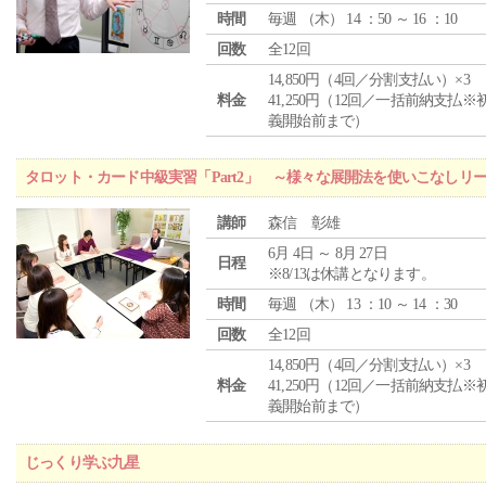
時間
毎週 （
木
） 14 ：50 ～ 16 ：10
回数
全12回
14,850円（4回／分割支払い）×3
料金
41,250円（12回／一括前納支払※
義開始前まで）
タロット・カード中級実習「Part2」 ～様々な展開法を使いこなしリ
講師
森信 彰雄
6月 4日 ～ 8月 27日
日程
※8/13は休講となります。
時間
毎週 （
木
） 13 ：10 ～ 14 ：30
回数
全12回
14,850円（4回／分割支払い）×3
料金
41,250円（12回／一括前納支払※
義開始前まで）
じっくり学ぶ九星