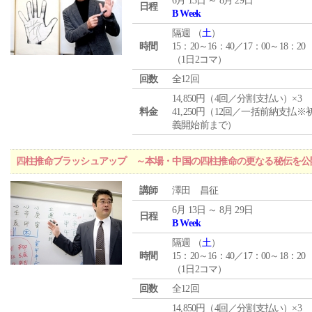
6月 13日 ～ 8月 29日
日程
B Week
隔週 （
土
）
時間
15：20～16：40／17：00～18：20
（1日2コマ）
回数
全12回
14,850円（4回／分割支払い）×3
料金
41,250円（12回／一括前納支払※
義開始前まで）
四柱推命ブラッシュアップ ～本場・中国の四柱推命の更なる秘伝を公
講師
澤田 昌征
6月 13日 ～ 8月 29日
日程
B Week
隔週 （
土
）
時間
15：20～16：40／17：00～18：20
（1日2コマ）
回数
全12回
14,850円（4回／分割支払い）×3