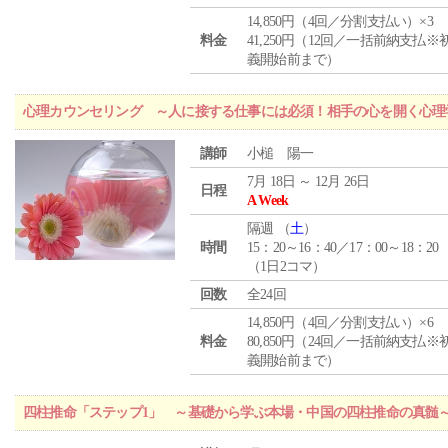
14,850円（4回／分割支払い）×3
料金
41,250円（12回／一括前納支払※
義開始前まで）
心理カウンセリング ～人に接する仕事には必須！相手の心を開く心理
講師
小槌 陽一
7月 18日 ～ 12月 26日
日程
A Week
隔週 （
土
）
時間
15：20～16：40／17：00～18：20
（1日2コマ）
回数
全24回
14,850円（4回／分割支払い）×6
料金
80,850円（24回／一括前納支払※
義開始前まで）
四柱推命「ステップ1」 ～基礎から学ぶ本場・中国の四柱推命の真髄