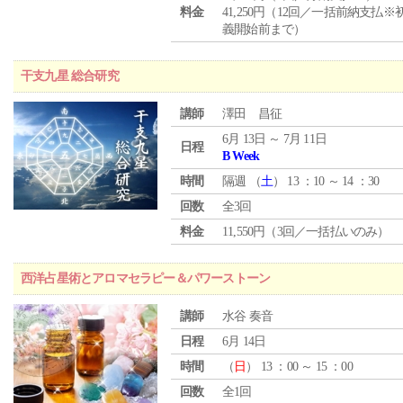
料金
41,250円（12回／一括前納支払※
義開始前まで）
干支九星 総合研究
講師
澤田 昌征
6月 13日 ～ 7月 11日
日程
B Week
時間
隔週 （
土
） 13 ：10 ～ 14 ：30
回数
全3回
料金
11,550円（3回／一括払いのみ）
西洋占星術とアロマセラピー＆パワーストーン
講師
水谷 奏音
日程
6月 14日
時間
（
日
） 13 ：00 ～ 15 ：00
回数
全1回