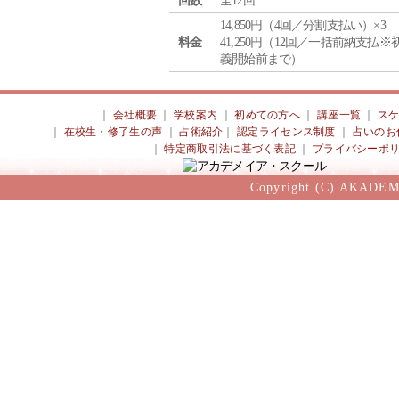
回数
全12回
14,850円（4回／分割支払い）×3
料金
41,250円（12回／一括前納支払※
義開始前まで）
｜
会社概要
｜
学校案内
｜
初めての方へ
｜
講座一覧
｜
ス
｜
在校生・修了生の声
｜
占術紹介
｜
認定ライセンス制度
｜
占いのお
｜
特定商取引法に基づく表記
｜
プライバシーポ
Copyright (C) AKADEM