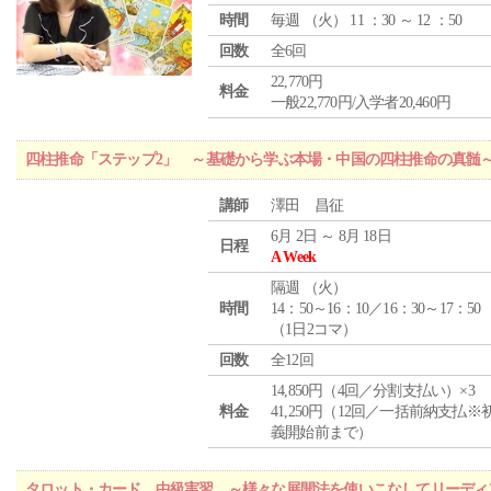
時間
毎週 （
火
） 11 ：30 ～ 12 ：50
回数
全6回
22,770円
料金
一般22,770円/入学者20,460円
四柱推命「ステップ2」 ～基礎から学ぶ本場・中国の四柱推命の真髄
講師
澤田 昌征
6月 2日 ～ 8月 18日
日程
A Week
隔週 （
火
）
時間
14：50～16：10／16：30～17：50
（1日2コマ）
回数
全12回
14,850円（4回／分割支払い）×3
料金
41,250円（12回／一括前納支払※
義開始前まで）
タロット・カード 中級実習 ～様々な展開法を使いこなしてリーディ