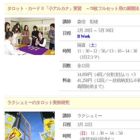
タロット・カードⅡ「小アルカナ」実習 ～78枚フルセット用の展開
講師
森信 彰雄
2月 29日 ～ 5月 30日
日程
B Week
隔週 （
土
）
時間
11：30～12：50／13：10～14：30
（1日2コマ）
回数
全12回
14,850円（4回／分割支払い）×3
料金
41,250円（12回／一括前納支払※
義開始前まで）
ラクシュミーのタロット実例研究
講師
ラクシュミー
日程
3月 22日
（
日
） 11 ：30 ～ 14 ：50
時間
（休憩20分1回含む）