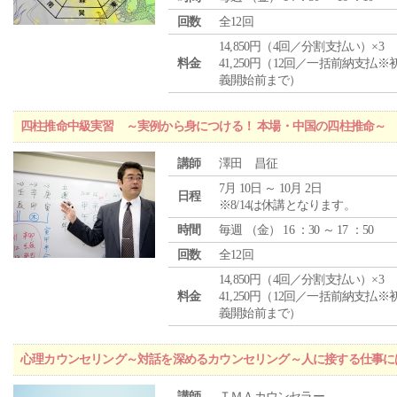
回数
全12回
14,850円（4回／分割支払い）×3
料金
41,250円（12回／一括前納支払※
義開始前まで）
四柱推命中級実習 ～実例から身につける！ 本場・中国の四柱推命～
講師
澤田 昌征
7月 10日 ～ 10月 2日
日程
※8/14は休講となります。
時間
毎週 （
金
） 16 ：30 ～ 17 ：50
回数
全12回
14,850円（4回／分割支払い）×3
料金
41,250円（12回／一括前納支払※
義開始前まで）
心理カウンセリング～対話を深めるカウンセリング～人に接する仕事には
講師
ＴＭＡカウンセラー