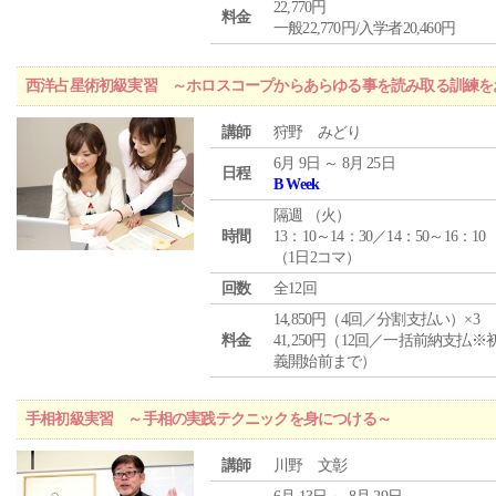
22,770円
料金
一般22,770円/入学者20,460円
西洋占星術初級実習 ～ホロスコープからあらゆる事を読み取る訓練を
講師
狩野 みどり
6月 9日 ～ 8月 25日
日程
B Week
隔週 （
火
）
時間
13：10～14：30／14：50～16：10
（1日2コマ）
回数
全12回
14,850円（4回／分割支払い）×3
料金
41,250円（12回／一括前納支払※
義開始前まで）
手相初級実習 ～手相の実践テクニックを身につける～
講師
川野 文彰