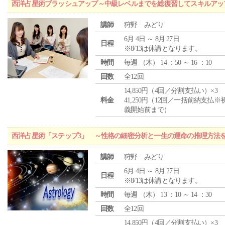
西洋占星術ブラッシュアップ～中級レベルまでを総復習してスキルアッ
講師
狩野 みどり
6月 4日 ～ 8月 27日
日程
※8/13は休講となります。
時間
毎週 （
木
） 14 ：50 ～ 16 ：10
回数
全12回
14,850円（4回／分割支払い）×3
料金
41,250円（12回／一括前納支払※
義開始前まで）
西洋占星術「ステップ3」 ～性格の細密分析と一生の運命の推理方法
講師
狩野 みどり
6月 4日 ～ 8月 27日
日程
※8/13は休講となります。
時間
毎週 （
木
） 13 ：10 ～ 14 ：30
回数
全12回
14,850円（4回／分割支払い）×3