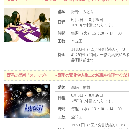
講師
狩野 みどり
6月 2日 ～ 8月 25日
日程
※8/11は休講となります。
時間
毎週 （
火
） 16 ：30 ～ 17 ：50
回数
全12回
14,850円（4回／分割支払い）×3
料金
41,250円（12回／一括前納支払※
義開始前まで）
西洋占星術「ステップ4」 ～運勢の変化や人生上の転機を推理する方
講師
森信 彰雄
6月 3日 ～ 8月 26日
日程
※8/12は休講となります。
時間
毎週 （
水
） 13 ：10 ～ 14 ：30
回数
全12回
14,850円（4回／分割支払い）×3