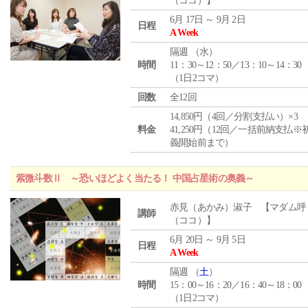
（ココ）】
6月 17日 ～ 9月 2日
日程
A Week
隔週 （
水
）
時間
11：30～12：50／13：10～14：30
（1日2コマ）
回数
全12回
14,850円（4回／分割支払い）×3
料金
41,250円（12回／一括前納支払※
義開始前まで）
紫微斗数Ⅱ ～恐いほどよく当たる！ 中国占星術の奥義～
赤見（あかみ）淑子 【マダム呼
講師
（ココ）】
6月 20日 ～ 9月 5日
日程
A Week
隔週 （
土
）
時間
15：00～16：20／16：40～18：00
（1日2コマ）