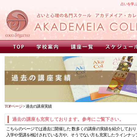
占いを学
TOPページ
>
過去の講座実績
過去の講座も充実しております。参考にご覧下さい。
こちらのページでは過去に開催した 数多くの講座の実績を紹介しており
入学や受講を検討されている方や、そうでない方も充実したラインナッ