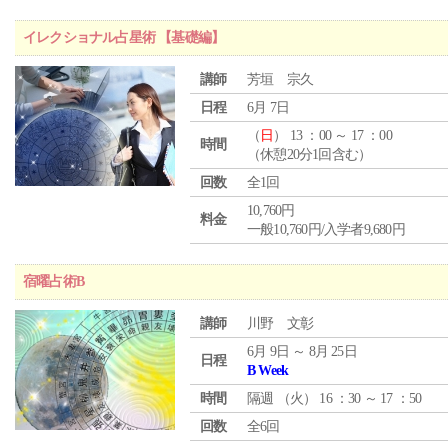
イレクショナル占星術 【基礎編】
講師
芳垣 宗久
日程
6月 7日
（
日
） 13 ：00 ～ 17 ：00
時間
（休憩20分1回含む）
回数
全1回
10,760円
料金
一般10,760円/入学者9,680円
宿曜占術B
講師
川野 文彰
6月 9日 ～ 8月 25日
日程
B Week
時間
隔週 （
火
） 16 ：30 ～ 17 ：50
回数
全6回