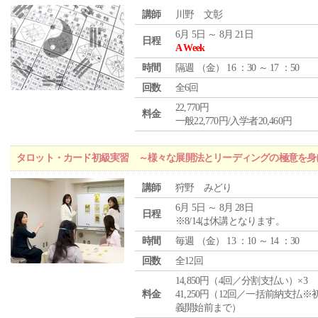
講師
川野 文彰
6月 5日 ～ 8月 21日
日程
A Week
時間
隔週 （
金
） 16 ：30 ～ 17 ：50
回数
全6回
22,770円
料金
一般22,770円/入学者20,460円
タロット・カード初級実習 ～様々な展開法とリーディングの極意を身
講師
狩野 みどり
6月 5日 ～ 8月 28日
日程
※8/14は休講となります。
時間
毎週 （
金
） 13 ：10 ～ 14 ：30
回数
全12回
14,850円（4回／分割支払い）×3
料金
41,250円（12回／一括前納支払※
義開始前まで）