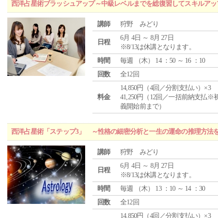
西洋占星術ブラッシュアップ～中級レベルまでを総復習してスキルアッ
講師
狩野 みどり
6月 4日 ～ 8月 27日
日程
※8/13は休講となります。
時間
毎週 （
木
） 14 ：50 ～ 16 ：10
回数
全12回
14,850円（4回／分割支払い）×3
料金
41,250円（12回／一括前納支払※
義開始前まで）
西洋占星術「ステップ3」 ～性格の細密分析と一生の運命の推理方法
講師
狩野 みどり
6月 4日 ～ 8月 27日
日程
※8/13は休講となります。
時間
毎週 （
木
） 13 ：10 ～ 14 ：30
回数
全12回
14,850円（4回／分割支払い）×3