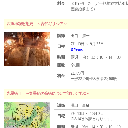
料金
80,850円（24回／一括前納支払※
義開始前まで）
西洋神秘思想史Ⅰ～古代ギリシア～
講師
田口 清一
7月 10日 ～ 9月 25日
日程
B Week
時間
隔週 （
金
） 13 ：10 ～ 14 ：30
回数
全6回
22,770円
料金
一般22,770円/入学者20,460円
九星術Ⅰ ～九星術の命術について詳しく学ぶ～
講師
澤田 昌征
7月 10日 ～ 10月 2日
日程
※8/14は休講となります。
時間
毎週 （
金
） 14 ：50 ～ 16 ：10