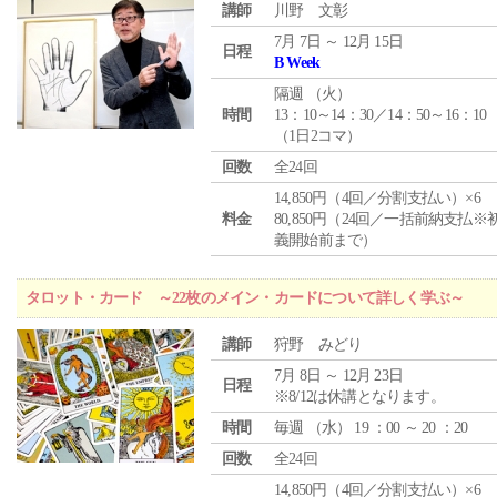
講師
川野 文彰
7月 7日 ～ 12月 15日
日程
B Week
隔週 （
火
）
時間
13：10～14：30／14：50～16：10
（1日2コマ）
回数
全24回
14,850円（4回／分割支払い）×6
料金
80,850円（24回／一括前納支払※
義開始前まで）
タロット・カード ～22枚のメイン・カードについて詳しく学ぶ～
講師
狩野 みどり
7月 8日 ～ 12月 23日
日程
※8/12は休講となります。
時間
毎週 （
水
） 19 ：00 ～ 20 ：20
回数
全24回
14,850円（4回／分割支払い）×6