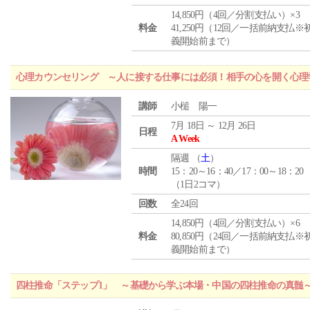
14,850円（4回／分割支払い）×3
料金
41,250円（12回／一括前納支払※
義開始前まで）
心理カウンセリング ～人に接する仕事には必須！相手の心を開く心理
講師
小槌 陽一
7月 18日 ～ 12月 26日
日程
A Week
隔週 （
土
）
時間
15：20～16：40／17：00～18：20
（1日2コマ）
回数
全24回
14,850円（4回／分割支払い）×6
料金
80,850円（24回／一括前納支払※
義開始前まで）
四柱推命「ステップ1」 ～基礎から学ぶ本場・中国の四柱推命の真髄