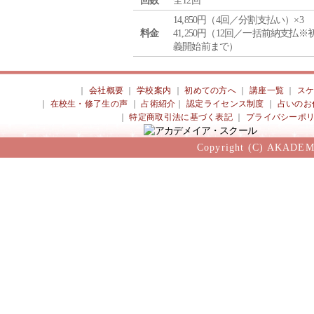
回数
全12回
14,850円（4回／分割支払い）×3
料金
41,250円（12回／一括前納支払※
義開始前まで）
｜
会社概要
｜
学校案内
｜
初めての方へ
｜
講座一覧
｜
ス
｜
在校生・修了生の声
｜
占術紹介
｜
認定ライセンス制度
｜
占いのお
｜
特定商取引法に基づく表記
｜
プライバシーポ
Copyright (C) AKADEM