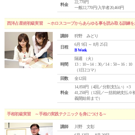
22,770円
料金
一般22,770円/入学者20,460円
西洋占星術初級実習 ～ホロスコープからあらゆる事を読み取る訓練を
講師
狩野 みどり
6月 9日 ～ 8月 25日
日程
B Week
隔週 （
火
）
時間
13：10～14：30／14：50～16：10
（1日2コマ）
回数
全12回
14,850円（4回／分割支払い）×3
料金
41,250円（12回／一括前納支払※
義開始前まで）
手相初級実習 ～手相の実践テクニックを身につける～
講師
川野 文彰