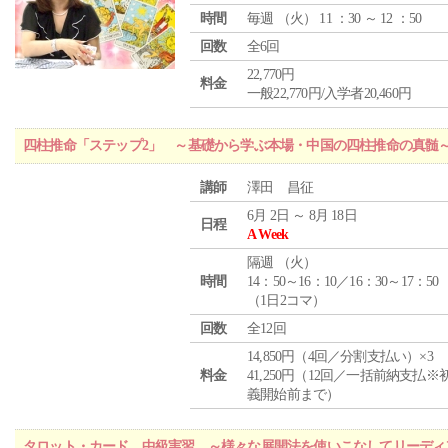
時間
毎週 （
火
） 11 ：30 ～ 12 ：50
回数
全6回
22,770円
料金
一般22,770円/入学者20,460円
四柱推命「ステップ2」 ～基礎から学ぶ本場・中国の四柱推命の真髄
講師
澤田 昌征
6月 2日 ～ 8月 18日
日程
A Week
隔週 （
火
）
時間
14：50～16：10／16：30～17：50
（1日2コマ）
回数
全12回
14,850円（4回／分割支払い）×3
料金
41,250円（12回／一括前納支払※
義開始前まで）
タロット・カード 中級実習 ～様々な展開法を使いこなしてリーディ