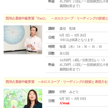
料金
41,250円（12回／一括前納支払※
義開始前まで）
西洋占星術中級実習「Part2」 ～ホロスコープ・リーディングの技術
講師
森信 彰雄
6月 3日 ～ 8月 26日
日程
※8/12は休講となります。
時間
毎週 （
水
） 14 ：50 ～ 16 ：10
回数
全12回
14,850円（4回／分割支払い）×3
料金
41,250円（12回／一括前納支払※
義開始前まで）
西洋占星術中級実習 ～ホロスコープ・リーディングの技術と表現力を
講師
狩野 みどり
6月 3日 ～ 8月 19日
日程
A Week