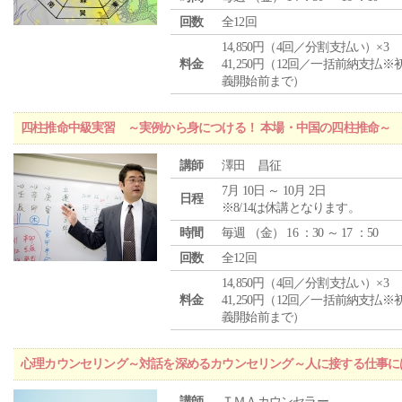
回数
全12回
14,850円（4回／分割支払い）×3
料金
41,250円（12回／一括前納支払※
義開始前まで）
四柱推命中級実習 ～実例から身につける！ 本場・中国の四柱推命～
講師
澤田 昌征
7月 10日 ～ 10月 2日
日程
※8/14は休講となります。
時間
毎週 （
金
） 16 ：30 ～ 17 ：50
回数
全12回
14,850円（4回／分割支払い）×3
料金
41,250円（12回／一括前納支払※
義開始前まで）
心理カウンセリング～対話を深めるカウンセリング～人に接する仕事には
講師
ＴＭＡカウンセラー