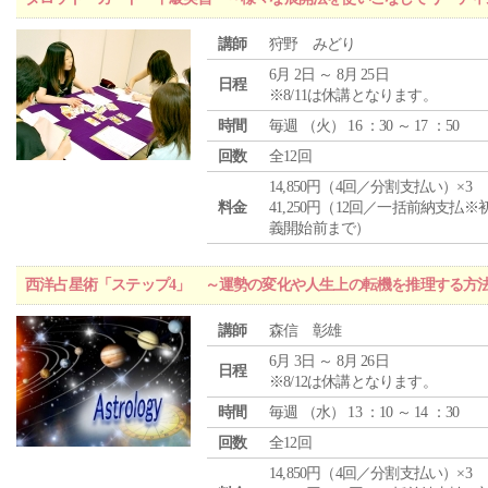
講師
狩野 みどり
6月 2日 ～ 8月 25日
日程
※8/11は休講となります。
時間
毎週 （
火
） 16 ：30 ～ 17 ：50
回数
全12回
14,850円（4回／分割支払い）×3
料金
41,250円（12回／一括前納支払※
義開始前まで）
西洋占星術「ステップ4」 ～運勢の変化や人生上の転機を推理する方
講師
森信 彰雄
6月 3日 ～ 8月 26日
日程
※8/12は休講となります。
時間
毎週 （
水
） 13 ：10 ～ 14 ：30
回数
全12回
14,850円（4回／分割支払い）×3