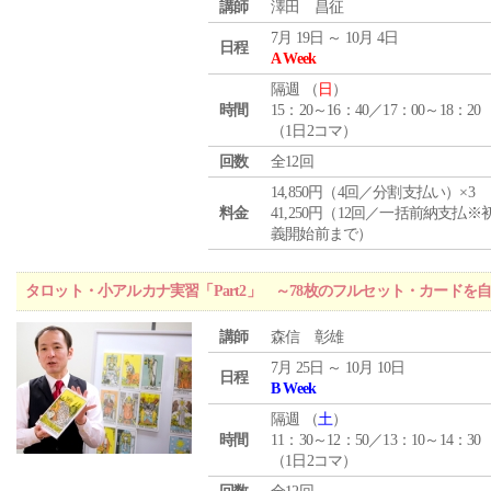
講師
澤田 昌征
7月 19日 ～ 10月 4日
日程
A Week
隔週 （
日
）
時間
15：20～16：40／17：00～18：20
（1日2コマ）
回数
全12回
14,850円（4回／分割支払い）×3
料金
41,250円（12回／一括前納支払※
義開始前まで）
タロット・小アルカナ実習「Part2」 ～78枚のフルセット・カードを
講師
森信 彰雄
7月 25日 ～ 10月 10日
日程
B Week
隔週 （
土
）
時間
11：30～12：50／13：10～14：30
（1日2コマ）