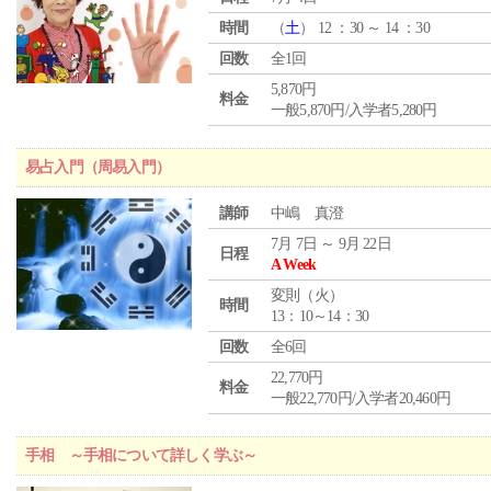
時間
（
土
） 12 ：30 ～ 14 ：30
回数
全1回
5,870円
料金
一般5,870円/入学者5,280円
易占入門（周易入門）
講師
中嶋 真澄
7月 7日 ～ 9月 22日
日程
A Week
変則（火）
時間
13：10～14：30
回数
全6回
22,770円
料金
一般22,770円/入学者20,460円
手相 ～手相について詳しく学ぶ～