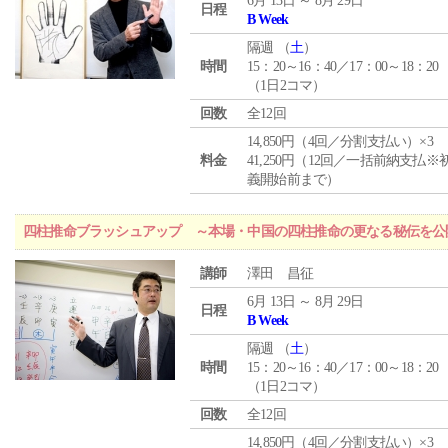
6月 13日 ～ 8月 29日
日程
B Week
隔週 （
土
）
時間
15：20～16：40／17：00～18：20
（1日2コマ）
回数
全12回
14,850円（4回／分割支払い）×3
料金
41,250円（12回／一括前納支払※
義開始前まで）
四柱推命ブラッシュアップ ～本場・中国の四柱推命の更なる秘伝を公
講師
澤田 昌征
6月 13日 ～ 8月 29日
日程
B Week
隔週 （
土
）
時間
15：20～16：40／17：00～18：20
（1日2コマ）
回数
全12回
14,850円（4回／分割支払い）×3