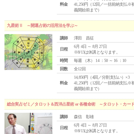
料金
41,250円（12回／一括前納支払※
義開始前まで）
九星術Ⅱ ～開運占術の活用法を学ぶ～
講師
澤田 昌征
6月 4日 ～ 8月 27日
日程
※8/13は休講となります。
時間
毎週 （
木
） 14 ：50 ～ 16 ：10
回数
全12回
14,850円（4回／分割支払い）×3
料金
41,250円（12回／一括前納支払※
義開始前まで）
総合実占ゼミ／タロット＆西洋占星術 or 各種命術 ～タロット・カ
講師
森信 彰雄
6月 4日 ～ 8月 27日
日程
※8/13は休講となります。