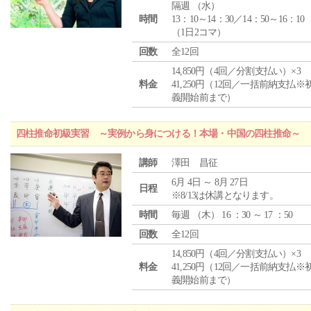
隔週 （
水
）
時間
13：10～14：30／14：50～16：10
（1日2コマ）
回数
全12回
14,850円（4回／分割支払い）×3
料金
41,250円（12回／一括前納支払※
義開始前まで）
四柱推命初級実習 ～実例から身につける！本場・中国の四柱推命～
講師
澤田 昌征
6月 4日 ～ 8月 27日
日程
※8/13は休講となります。
時間
毎週 （
木
） 16 ：30 ～ 17 ：50
回数
全12回
14,850円（4回／分割支払い）×3
料金
41,250円（12回／一括前納支払※
義開始前まで）