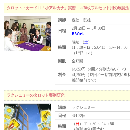
タロット・カードⅡ「小アルカナ」実習 ～78枚フルセット用の展開
講師
森信 彰雄
2月 29日 ～ 5月 30日
日程
B Week
隔週 （
土
）
時間
11：30～12：50／13：10～14：30
（1日2コマ）
回数
全12回
14,850円（4回／分割支払い）×3
料金
41,250円（12回／一括前納支払※
義開始前まで）
ラクシュミーのタロット実例研究
講師
ラクシュミー
日程
3月 22日
（
日
） 11 ：30 ～ 14 ：50
時間
（休憩20分1回含む）