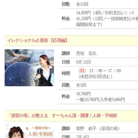
回数
全12回
14,850円（4回／分割支払い）×3
料金
41,250円（12回／一括前納支払※
義開始前まで）
イレクショナル占星術 【応用編】
講師
芳垣 宗久
日程
6月 21日
（
日
） 13 ：00 ～ 17 ：00
時間
（休憩20分1回含む）
回数
全1回
10,760円
料金
一般10,760円/入学者9,680円
「原宿の母」が教える すーちゃん流・開運！人相・手相術
講師
菅野 鈴子 （原宿の母）
日程
7月 4日