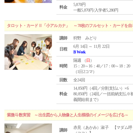
5,870円
料金
一般5,870円/入学者5,280円
タロット・カードⅡ「小アルカナ」 ～78枚のフルセット・カードを自
講師
狩野 みどり
6月 14日 ～ 11月 22日
日程
B Week
隔週 （
日
）
時間
15：20～16：40／17：00～18：20
（1日2コマ）
回数
全24回
14,850円（4回／分割支払い）×6
料金
80,850円（24回／一括前納支払※
義開始前まで）
紫微斗数実習 ～出生図から人物像と人生模様のイメージを広げる～
赤見（あかみ）淑子 【マダム呼
講師