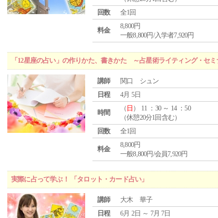
回数
全1回
8,800円
料金
一般8,800円/入学者7,920円
「12星座の占い」の作りかた、書きかた ～占星術ライティング・セミ
講師
関口 シュン
日程
4月 5日
（
日
） 11 ：30 ～ 14 ：50
時間
（休憩20分1回含む）
回数
全1回
8,800円
料金
一般8,800円/会員7,920円
実際に占って学ぶ！ 「タロット・カード占い」
講師
大木 華子
日程
6月 2日 ～ 7月 7日