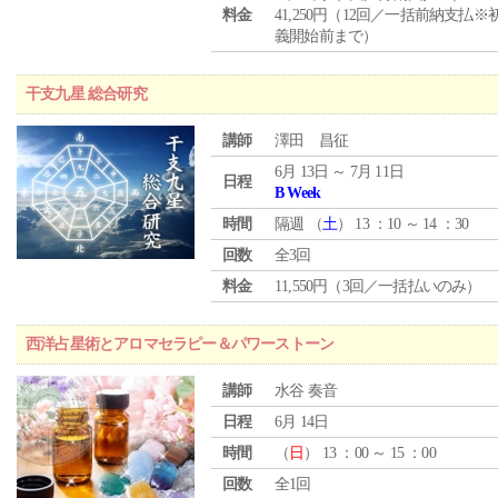
料金
41,250円（12回／一括前納支払※
義開始前まで）
干支九星 総合研究
講師
澤田 昌征
6月 13日 ～ 7月 11日
日程
B Week
時間
隔週 （
土
） 13 ：10 ～ 14 ：30
回数
全3回
料金
11,550円（3回／一括払いのみ）
西洋占星術とアロマセラピー＆パワーストーン
講師
水谷 奏音
日程
6月 14日
時間
（
日
） 13 ：00 ～ 15 ：00
回数
全1回