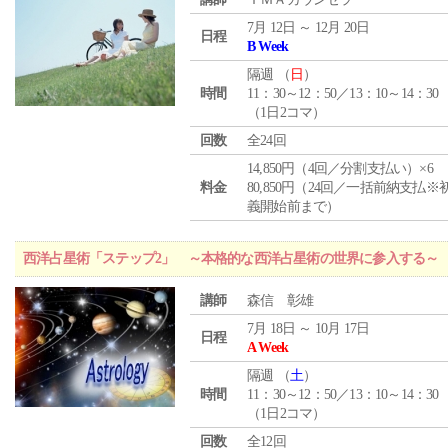
7月 12日 ～ 12月 20日
日程
B Week
隔週 （
日
）
時間
11：30～12：50／13：10～14：30
（1日2コマ）
回数
全24回
14,850円（4回／分割支払い）×6
料金
80,850円（24回／一括前納支払※
義開始前まで）
西洋占星術「ステップ2」 ～本格的な西洋占星術の世界に参入する～
講師
森信 彰雄
7月 18日 ～ 10月 17日
日程
A Week
隔週 （
土
）
時間
11：30～12：50／13：10～14：30
（1日2コマ）
回数
全12回