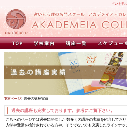
占いを学
TOPページ
>
過去の講座実績
過去の講座も充実しております。参考にご覧下さい。
こちらのページでは過去に開催した 数多くの講座の実績を紹介しており
入学や受講を検討されている方や、そうでない方も充実したラインナッ