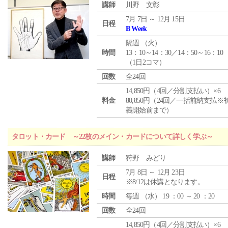
講師
川野 文彰
7月 7日 ～ 12月 15日
日程
B Week
隔週 （
火
）
時間
13：10～14：30／14：50～16：10
（1日2コマ）
回数
全24回
14,850円（4回／分割支払い）×6
料金
80,850円（24回／一括前納支払※
義開始前まで）
タロット・カード ～22枚のメイン・カードについて詳しく学ぶ～
講師
狩野 みどり
7月 8日 ～ 12月 23日
日程
※8/12は休講となります。
時間
毎週 （
水
） 19 ：00 ～ 20 ：20
回数
全24回
14,850円（4回／分割支払い）×6