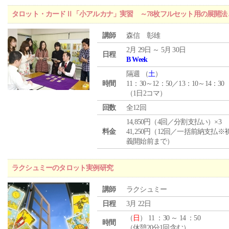
タロット・カードⅡ「小アルカナ」実習 ～78枚フルセット用の展開
講師
森信 彰雄
2月 29日 ～ 5月 30日
日程
B Week
隔週 （
土
）
時間
11：30～12：50／13：10～14：30
（1日2コマ）
回数
全12回
14,850円（4回／分割支払い）×3
料金
41,250円（12回／一括前納支払※
義開始前まで）
ラクシュミーのタロット実例研究
講師
ラクシュミー
日程
3月 22日
（
日
） 11 ：30 ～ 14 ：50
時間
（休憩20分1回含む）