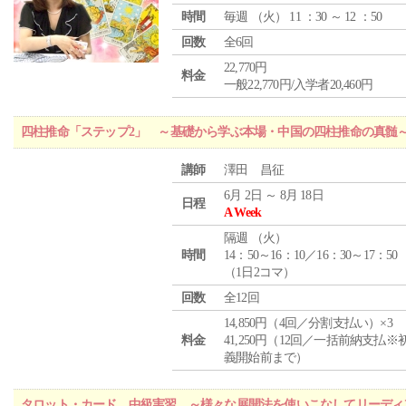
時間
毎週 （
火
） 11 ：30 ～ 12 ：50
回数
全6回
22,770円
料金
一般22,770円/入学者20,460円
四柱推命「ステップ2」 ～基礎から学ぶ本場・中国の四柱推命の真髄
講師
澤田 昌征
6月 2日 ～ 8月 18日
日程
A Week
隔週 （
火
）
時間
14：50～16：10／16：30～17：50
（1日2コマ）
回数
全12回
14,850円（4回／分割支払い）×3
料金
41,250円（12回／一括前納支払※
義開始前まで）
タロット・カード 中級実習 ～様々な展開法を使いこなしてリーディ