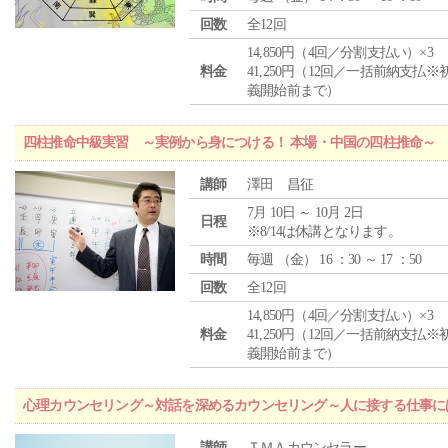
回数
全12回
14,850円（4回／分割支払い）×3
料金
41,250円（12回／一括前納支払※
義開始前まで）
四柱推命中級実習 ～実例から身につける！ 本場・中国の四柱推命～
講師
澤田 昌征
7月 10日 ～ 10月 2日
日程
※8/14は休講となります。
時間
毎週 （
金
） 16 ：30 ～ 17 ：50
回数
全12回
14,850円（4回／分割支払い）×3
料金
41,250円（12回／一括前納支払※
義開始前まで）
心理カウンセリング～対話を深めるカウンセリング～人に接する仕事には
講師
ＴＭＡカウンセラー