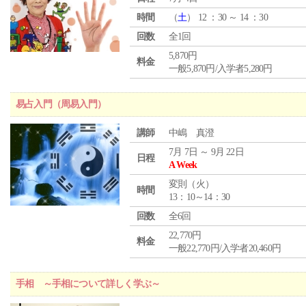
時間
（
土
） 12 ：30 ～ 14 ：30
回数
全1回
5,870円
料金
一般5,870円/入学者5,280円
易占入門（周易入門）
講師
中嶋 真澄
7月 7日 ～ 9月 22日
日程
A Week
変則（火）
時間
13：10～14：30
回数
全6回
22,770円
料金
一般22,770円/入学者20,460円
手相 ～手相について詳しく学ぶ～