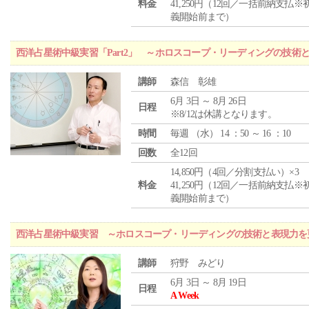
料金
41,250円（12回／一括前納支払※
義開始前まで）
西洋占星術中級実習「Part2」 ～ホロスコープ・リーディングの技術
講師
森信 彰雄
6月 3日 ～ 8月 26日
日程
※8/12は休講となります。
時間
毎週 （
水
） 14 ：50 ～ 16 ：10
回数
全12回
14,850円（4回／分割支払い）×3
料金
41,250円（12回／一括前納支払※
義開始前まで）
西洋占星術中級実習 ～ホロスコープ・リーディングの技術と表現力を
講師
狩野 みどり
6月 3日 ～ 8月 19日
日程
A Week