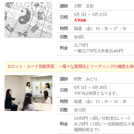
講師
川野 文彰
6月 5日 ～ 8月 21日
日程
A Week
時間
隔週 （
金
） 16 ：30 ～ 17 ：50
回数
全6回
22,770円
料金
一般22,770円/入学者20,460円
タロット・カード初級実習 ～様々な展開法とリーディングの極意を身
講師
狩野 みどり
6月 5日 ～ 8月 28日
日程
※8/14は休講となります。
時間
毎週 （
金
） 13 ：10 ～ 14 ：30
回数
全12回
14,850円（4回／分割支払い）×3
料金
41,250円（12回／一括前納支払※
義開始前まで）