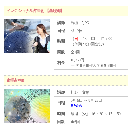
イレクショナル占星術 【基礎編】
講師
芳垣 宗久
日程
6月 7日
（
日
） 13 ：00 ～ 17 ：00
時間
（休憩20分1回含む）
回数
全1回
10,760円
料金
一般10,760円/入学者9,680円
宿曜占術B
講師
川野 文彰
6月 9日 ～ 8月 25日
日程
B Week
時間
隔週 （
火
） 16 ：30 ～ 17 ：50
回数
全6回