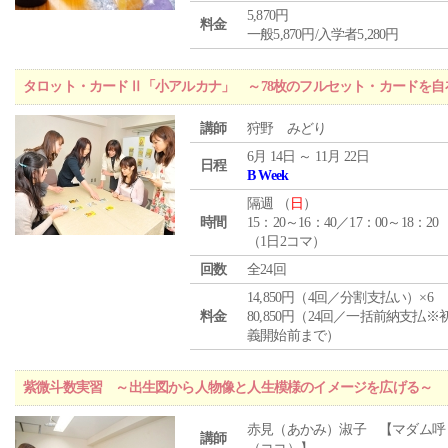
5,870円
料金
一般5,870円/入学者5,280円
タロット・カードⅡ「小アルカナ」 ～78枚のフルセット・カードを自
講師
狩野 みどり
6月 14日 ～ 11月 22日
日程
B Week
隔週 （
日
）
時間
15：20～16：40／17：00～18：20
（1日2コマ）
回数
全24回
14,850円（4回／分割支払い）×6
料金
80,850円（24回／一括前納支払※
義開始前まで）
紫微斗数実習 ～出生図から人物像と人生模様のイメージを広げる～
赤見（あかみ）淑子 【マダム呼
講師