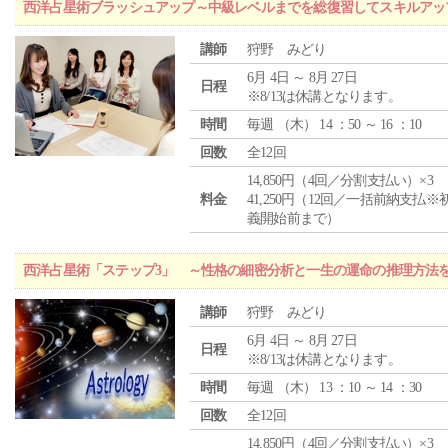
西洋占星術ブラッシュアップ～中級レベルまでを総復習してスキルアッ
講師
狩野 みどり
6月 4日 ～ 8月 27日
日程
※8/13は休講となります。
時間
毎週 （
木
） 14 ：50 ～ 16 ：10
回数
全12回
14,850円（4回／分割支払い）×3
料金
41,250円（12回／一括前納支払※
義開始前まで）
西洋占星術「ステップ3」 ～性格の細密分析と一生の運命の推理方法
講師
狩野 みどり
6月 4日 ～ 8月 27日
日程
※8/13は休講となります。
時間
毎週 （
木
） 13 ：10 ～ 14 ：30
回数
全12回
14,850円（4回／分割支払い）×3