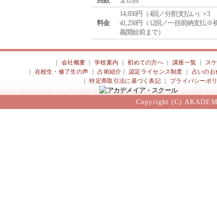
回数
全12回
14,850円（4回／分割支払い）×3
料金
41,250円（12回／一括前納支払※
義開始前まで）
｜
会社概要
｜
学校案内
｜
初めての方へ
｜
講座一覧
｜
ス
｜
在校生・修了生の声
｜
占術紹介
｜
認定ライセンス制度
｜
占いのお
｜
特定商取引法に基づく表記
｜
プライバシーポ
Copyright (C) AKADEM