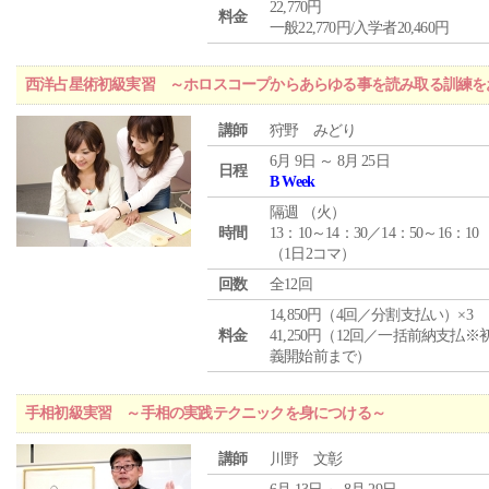
22,770円
料金
一般22,770円/入学者20,460円
西洋占星術初級実習 ～ホロスコープからあらゆる事を読み取る訓練を
講師
狩野 みどり
6月 9日 ～ 8月 25日
日程
B Week
隔週 （
火
）
時間
13：10～14：30／14：50～16：10
（1日2コマ）
回数
全12回
14,850円（4回／分割支払い）×3
料金
41,250円（12回／一括前納支払※
義開始前まで）
手相初級実習 ～手相の実践テクニックを身につける～
講師
川野 文彰