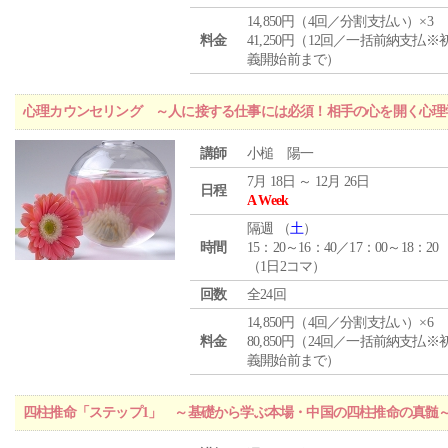
14,850円（4回／分割支払い）×3
料金
41,250円（12回／一括前納支払※
義開始前まで）
心理カウンセリング ～人に接する仕事には必須！相手の心を開く心理
講師
小槌 陽一
7月 18日 ～ 12月 26日
日程
A Week
隔週 （
土
）
時間
15：20～16：40／17：00～18：20
（1日2コマ）
回数
全24回
14,850円（4回／分割支払い）×6
料金
80,850円（24回／一括前納支払※
義開始前まで）
四柱推命「ステップ1」 ～基礎から学ぶ本場・中国の四柱推命の真髄