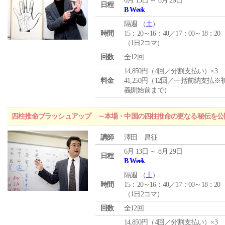
6月 13日 ～ 8月 29日
日程
B Week
隔週 （
土
）
時間
15：20～16：40／17：00～18：20
（1日2コマ）
回数
全12回
14,850円（4回／分割支払い）×3
料金
41,250円（12回／一括前納支払※
義開始前まで）
四柱推命ブラッシュアップ ～本場・中国の四柱推命の更なる秘伝を公
講師
澤田 昌征
6月 13日 ～ 8月 29日
日程
B Week
隔週 （
土
）
時間
15：20～16：40／17：00～18：20
（1日2コマ）
回数
全12回
14,850円（4回／分割支払い）×3