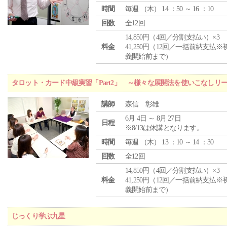
時間
毎週 （
木
） 14 ：50 ～ 16 ：10
回数
全12回
14,850円（4回／分割支払い）×3
料金
41,250円（12回／一括前納支払※
義開始前まで）
タロット・カード中級実習「Part2」 ～様々な展開法を使いこなしリ
講師
森信 彰雄
6月 4日 ～ 8月 27日
日程
※8/13は休講となります。
時間
毎週 （
木
） 13 ：10 ～ 14 ：30
回数
全12回
14,850円（4回／分割支払い）×3
料金
41,250円（12回／一括前納支払※
義開始前まで）
じっくり学ぶ九星