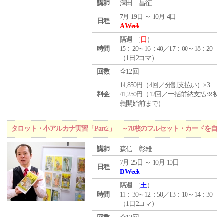
講師
澤田 昌征
7月 19日 ～ 10月 4日
日程
A Week
隔週 （
日
）
時間
15：20～16：40／17：00～18：20
（1日2コマ）
回数
全12回
14,850円（4回／分割支払い）×3
料金
41,250円（12回／一括前納支払※
義開始前まで）
タロット・小アルカナ実習「Part2」 ～78枚のフルセット・カードを
講師
森信 彰雄
7月 25日 ～ 10月 10日
日程
B Week
隔週 （
土
）
時間
11：30～12：50／13：10～14：30
（1日2コマ）