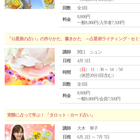
回数
全1回
8,800円
料金
一般8,800円/入学者7,920円
「12星座の占い」の作りかた、書きかた ～占星術ライティング・セミ
講師
関口 シュン
日程
4月 5日
（
日
） 11 ：30 ～ 14 ：50
時間
（休憩20分1回含む）
回数
全1回
8,800円
料金
一般8,800円/会員7,920円
実際に占って学ぶ！ 「タロット・カード占い」
講師
大木 華子
日程
6月 2日 ～ 7月 7日