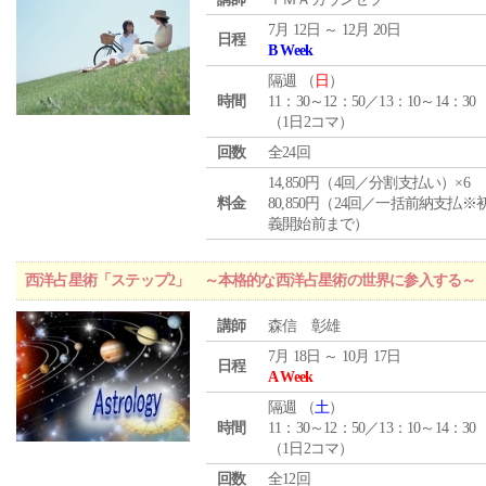
7月 12日 ～ 12月 20日
日程
B Week
隔週 （
日
）
時間
11：30～12：50／13：10～14：30
（1日2コマ）
回数
全24回
14,850円（4回／分割支払い）×6
料金
80,850円（24回／一括前納支払※
義開始前まで）
西洋占星術「ステップ2」 ～本格的な西洋占星術の世界に参入する～
講師
森信 彰雄
7月 18日 ～ 10月 17日
日程
A Week
隔週 （
土
）
時間
11：30～12：50／13：10～14：30
（1日2コマ）
回数
全12回