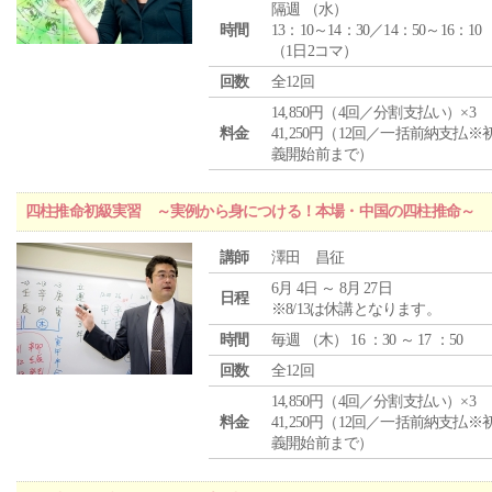
隔週 （
水
）
時間
13：10～14：30／14：50～16：10
（1日2コマ）
回数
全12回
14,850円（4回／分割支払い）×3
料金
41,250円（12回／一括前納支払※
義開始前まで）
四柱推命初級実習 ～実例から身につける！本場・中国の四柱推命～
講師
澤田 昌征
6月 4日 ～ 8月 27日
日程
※8/13は休講となります。
時間
毎週 （
木
） 16 ：30 ～ 17 ：50
回数
全12回
14,850円（4回／分割支払い）×3
料金
41,250円（12回／一括前納支払※
義開始前まで）