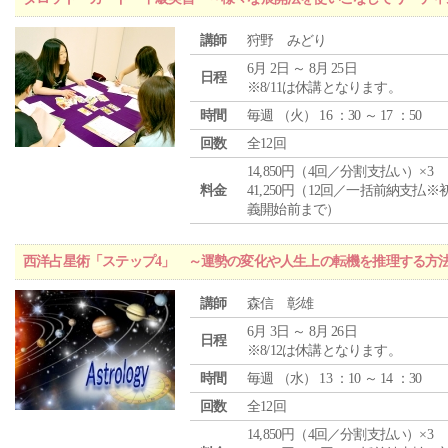
講師
狩野 みどり
6月 2日 ～ 8月 25日
日程
※8/11は休講となります。
時間
毎週 （
火
） 16 ：30 ～ 17 ：50
回数
全12回
14,850円（4回／分割支払い）×3
料金
41,250円（12回／一括前納支払※
義開始前まで）
西洋占星術「ステップ4」 ～運勢の変化や人生上の転機を推理する方
講師
森信 彰雄
6月 3日 ～ 8月 26日
日程
※8/12は休講となります。
時間
毎週 （
水
） 13 ：10 ～ 14 ：30
回数
全12回
14,850円（4回／分割支払い）×3