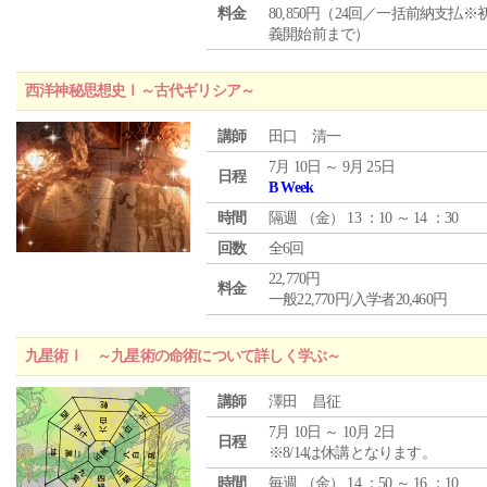
料金
80,850円（24回／一括前納支払※
義開始前まで）
西洋神秘思想史Ⅰ～古代ギリシア～
講師
田口 清一
7月 10日 ～ 9月 25日
日程
B Week
時間
隔週 （
金
） 13 ：10 ～ 14 ：30
回数
全6回
22,770円
料金
一般22,770円/入学者20,460円
九星術Ⅰ ～九星術の命術について詳しく学ぶ～
講師
澤田 昌征
7月 10日 ～ 10月 2日
日程
※8/14は休講となります。
時間
毎週 （
金
） 14 ：50 ～ 16 ：10