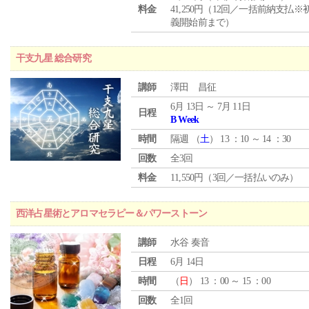
料金
41,250円（12回／一括前納支払※
義開始前まで）
干支九星 総合研究
講師
澤田 昌征
6月 13日 ～ 7月 11日
日程
B Week
時間
隔週 （
土
） 13 ：10 ～ 14 ：30
回数
全3回
料金
11,550円（3回／一括払いのみ）
西洋占星術とアロマセラピー＆パワーストーン
講師
水谷 奏音
日程
6月 14日
時間
（
日
） 13 ：00 ～ 15 ：00
回数
全1回