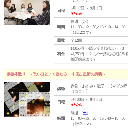
（ココ）】
6月 17日 ～ 9月 2日
日程
A Week
隔週 （
水
）
時間
11：30～12：50／13：10～14：30
（1日2コマ）
回数
全12回
14,850円（4回／分割支払い）×3
料金
41,250円（12回／一括前納支払※
義開始前まで）
紫微斗数Ⅱ ～恐いほどよく当たる！ 中国占星術の奥義～
赤見（あかみ）淑子 【マダム呼
講師
（ココ）】
6月 20日 ～ 9月 5日
日程
A Week
隔週 （
土
）
時間
15：00～16：20／16：40～18：00
（1日2コマ）