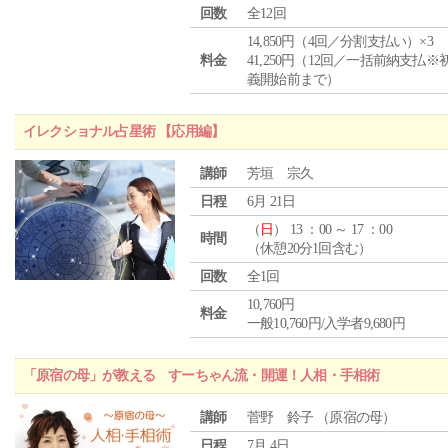
回数
全12回
14,850円（4回／分割支払い）×3
料金
41,250円（12回／一括前納支払※
義開始前まで）
イレクショナル占星術 【応用編】
講師
芳垣 宗久
日程
6月 21日
（
日
） 13 ：00 ～ 17 ：00
時間
（休憩20分1回含む）
回数
全1回
10,760円
料金
一般10,760円/入学者9,680円
「原宿の母」が教える すーちゃん流・開運！人相・手相術
講師
菅野 鈴子 （原宿の母）
日程
7月 4日