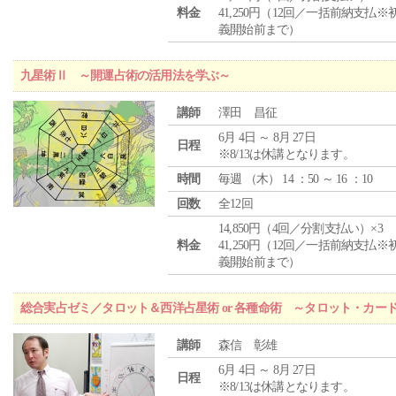
料金
41,250円（12回／一括前納支払※
義開始前まで）
九星術Ⅱ ～開運占術の活用法を学ぶ～
講師
澤田 昌征
6月 4日 ～ 8月 27日
日程
※8/13は休講となります。
時間
毎週 （
木
） 14 ：50 ～ 16 ：10
回数
全12回
14,850円（4回／分割支払い）×3
料金
41,250円（12回／一括前納支払※
義開始前まで）
総合実占ゼミ／タロット＆西洋占星術 or 各種命術 ～タロット・カ
講師
森信 彰雄
6月 4日 ～ 8月 27日
日程
※8/13は休講となります。