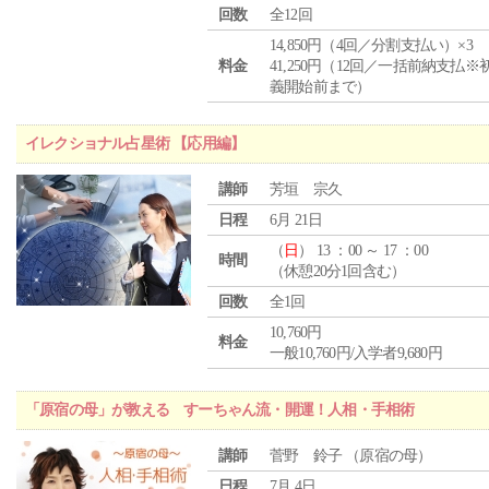
回数
全12回
14,850円（4回／分割支払い）×3
料金
41,250円（12回／一括前納支払※
義開始前まで）
イレクショナル占星術 【応用編】
講師
芳垣 宗久
日程
6月 21日
（
日
） 13 ：00 ～ 17 ：00
時間
（休憩20分1回含む）
回数
全1回
10,760円
料金
一般10,760円/入学者9,680円
「原宿の母」が教える すーちゃん流・開運！人相・手相術
講師
菅野 鈴子 （原宿の母）
日程
7月 4日