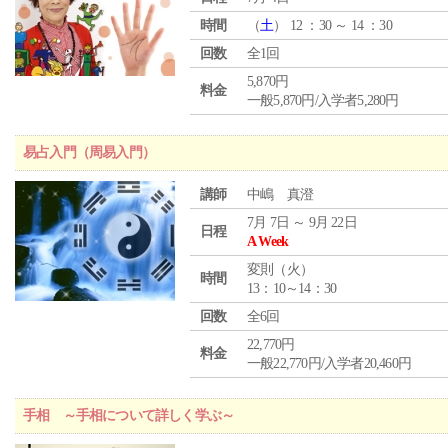
時間
（
土
） 12 ：30 ～ 14 ：30
回数
全1回
5,870円
料金
一般5,870円/入学者5,280円
易占入門（周易入門）
講師
中嶋 真澄
7月 7日 ～ 9月 22日
日程
A Week
変則（火）
時間
13：10～14：30
回数
全6回
22,770円
料金
一般22,770円/入学者20,460円
手相 ～手相について詳しく学ぶ～