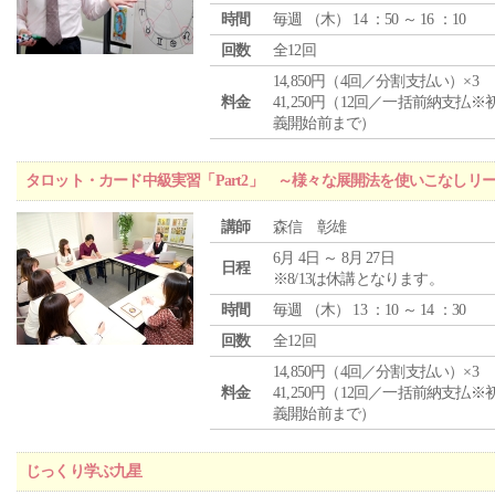
時間
毎週 （
木
） 14 ：50 ～ 16 ：10
回数
全12回
14,850円（4回／分割支払い）×3
料金
41,250円（12回／一括前納支払※
義開始前まで）
タロット・カード中級実習「Part2」 ～様々な展開法を使いこなしリ
講師
森信 彰雄
6月 4日 ～ 8月 27日
日程
※8/13は休講となります。
時間
毎週 （
木
） 13 ：10 ～ 14 ：30
回数
全12回
14,850円（4回／分割支払い）×3
料金
41,250円（12回／一括前納支払※
義開始前まで）
じっくり学ぶ九星