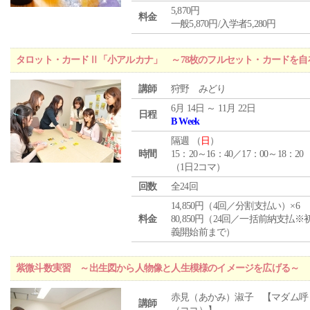
5,870円
料金
一般5,870円/入学者5,280円
タロット・カードⅡ「小アルカナ」 ～78枚のフルセット・カードを自
講師
狩野 みどり
6月 14日 ～ 11月 22日
日程
B Week
隔週 （
日
）
時間
15：20～16：40／17：00～18：20
（1日2コマ）
回数
全24回
14,850円（4回／分割支払い）×6
料金
80,850円（24回／一括前納支払※
義開始前まで）
紫微斗数実習 ～出生図から人物像と人生模様のイメージを広げる～
赤見（あかみ）淑子 【マダム呼
講師