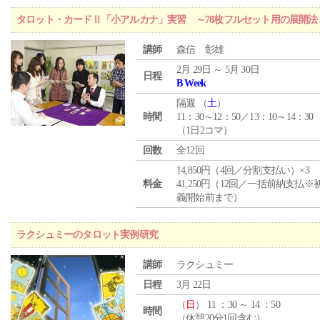
タロット・カードⅡ「小アルカナ」実習 ～78枚フルセット用の展開
講師
森信 彰雄
2月 29日 ～ 5月 30日
日程
B Week
隔週 （
土
）
時間
11：30～12：50／13：10～14：30
（1日2コマ）
回数
全12回
14,850円（4回／分割支払い）×3
料金
41,250円（12回／一括前納支払※
義開始前まで）
ラクシュミーのタロット実例研究
講師
ラクシュミー
日程
3月 22日
（
日
） 11 ：30 ～ 14 ：50
時間
（休憩20分1回含む）