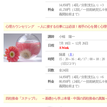
14,850円（4回／分割支払い）×3
料金
41,250円（12回／一括前納支払※
義開始前まで）
心理カウンセリング ～人に接する仕事には必須！相手の心を開く心理
講師
小槌 陽一
7月 18日 ～ 12月 26日
日程
A Week
隔週 （
土
）
時間
15：20～16：40／17：00～18：20
（1日2コマ）
回数
全24回
14,850円（4回／分割支払い）×6
料金
80,850円（24回／一括前納支払※
義開始前まで）
四柱推命「ステップ1」 ～基礎から学ぶ本場・中国の四柱推命の真髄