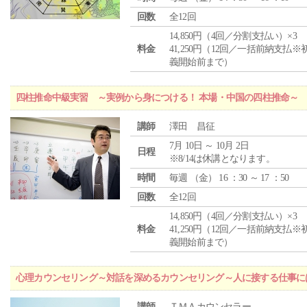
回数
全12回
14,850円（4回／分割支払い）×3
料金
41,250円（12回／一括前納支払※
義開始前まで）
四柱推命中級実習 ～実例から身につける！ 本場・中国の四柱推命～
講師
澤田 昌征
7月 10日 ～ 10月 2日
日程
※8/14は休講となります。
時間
毎週 （
金
） 16 ：30 ～ 17 ：50
回数
全12回
14,850円（4回／分割支払い）×3
料金
41,250円（12回／一括前納支払※
義開始前まで）
心理カウンセリング～対話を深めるカウンセリング～人に接する仕事には
講師
ＴＭＡカウンセラー