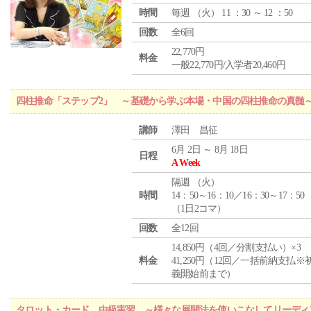
時間
毎週 （
火
） 11 ：30 ～ 12 ：50
回数
全6回
22,770円
料金
一般22,770円/入学者20,460円
四柱推命「ステップ2」 ～基礎から学ぶ本場・中国の四柱推命の真髄
講師
澤田 昌征
6月 2日 ～ 8月 18日
日程
A Week
隔週 （
火
）
時間
14：50～16：10／16：30～17：50
（1日2コマ）
回数
全12回
14,850円（4回／分割支払い）×3
料金
41,250円（12回／一括前納支払※
義開始前まで）
タロット・カード 中級実習 ～様々な展開法を使いこなしてリーディ