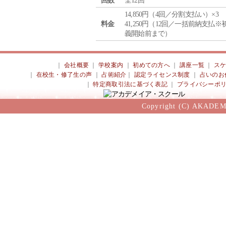
回数
全12回
14,850円（4回／分割支払い）×3
料金
41,250円（12回／一括前納支払※
義開始前まで）
｜
会社概要
｜
学校案内
｜
初めての方へ
｜
講座一覧
｜
ス
｜
在校生・修了生の声
｜
占術紹介
｜
認定ライセンス制度
｜
占いのお
｜
特定商取引法に基づく表記
｜
プライバシーポ
Copyright (C) AKADEM