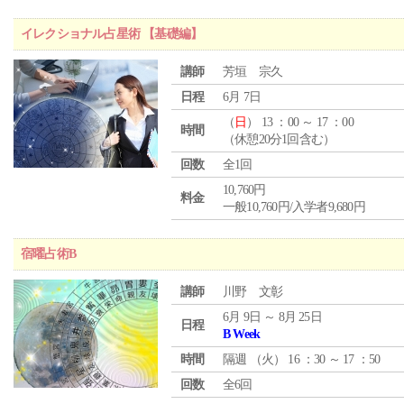
イレクショナル占星術 【基礎編】
講師
芳垣 宗久
日程
6月 7日
（
日
） 13 ：00 ～ 17 ：00
時間
（休憩20分1回含む）
回数
全1回
10,760円
料金
一般10,760円/入学者9,680円
宿曜占術B
講師
川野 文彰
6月 9日 ～ 8月 25日
日程
B Week
時間
隔週 （
火
） 16 ：30 ～ 17 ：50
回数
全6回