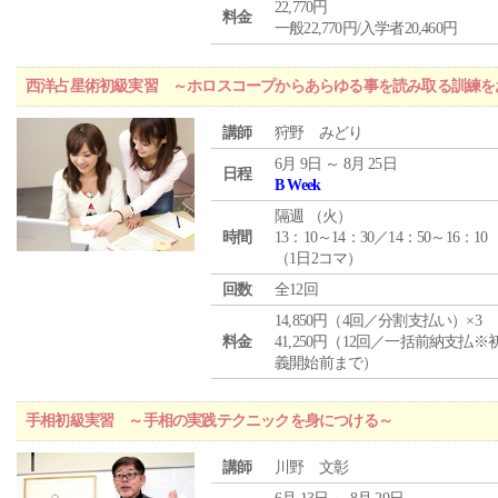
22,770円
料金
一般22,770円/入学者20,460円
西洋占星術初級実習 ～ホロスコープからあらゆる事を読み取る訓練を
講師
狩野 みどり
6月 9日 ～ 8月 25日
日程
B Week
隔週 （
火
）
時間
13：10～14：30／14：50～16：10
（1日2コマ）
回数
全12回
14,850円（4回／分割支払い）×3
料金
41,250円（12回／一括前納支払※
義開始前まで）
手相初級実習 ～手相の実践テクニックを身につける～
講師
川野 文彰