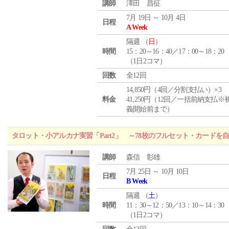
講師
澤田 昌征
7月 19日 ～ 10月 4日
日程
A Week
隔週 （
日
）
時間
15：20～16：40／17：00～18：20
（1日2コマ）
回数
全12回
14,850円（4回／分割支払い）×3
料金
41,250円（12回／一括前納支払※
義開始前まで）
タロット・小アルカナ実習「Part2」 ～78枚のフルセット・カードを
講師
森信 彰雄
7月 25日 ～ 10月 10日
日程
B Week
隔週 （
土
）
時間
11：30～12：50／13：10～14：30
（1日2コマ）