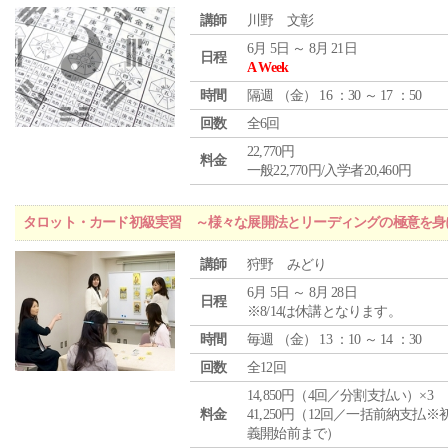
講師
川野 文彰
6月 5日 ～ 8月 21日
日程
A Week
時間
隔週 （
金
） 16 ：30 ～ 17 ：50
回数
全6回
22,770円
料金
一般22,770円/入学者20,460円
タロット・カード初級実習 ～様々な展開法とリーディングの極意を身
講師
狩野 みどり
6月 5日 ～ 8月 28日
日程
※8/14は休講となります。
時間
毎週 （
金
） 13 ：10 ～ 14 ：30
回数
全12回
14,850円（4回／分割支払い）×3
料金
41,250円（12回／一括前納支払※
義開始前まで）