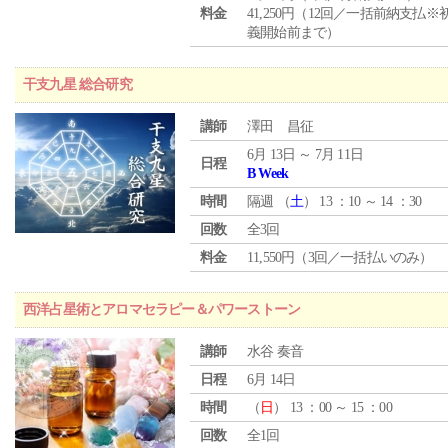
料金
41,250円（12回／一括前納支払※
義開始前まで）
干支九星 総合研究
講師
澤田 昌征
6月 13日 ～ 7月 11日
日程
B Week
時間
隔週 （
土
） 13 ：10 ～ 14 ：30
回数
全3回
料金
11,550円（3回／一括払いのみ）
西洋占星術とアロマセラピー＆パワーストーン
講師
水谷 奏音
日程
6月 14日
時間
（
日
） 13 ：00 ～ 15 ：00
回数
全1回