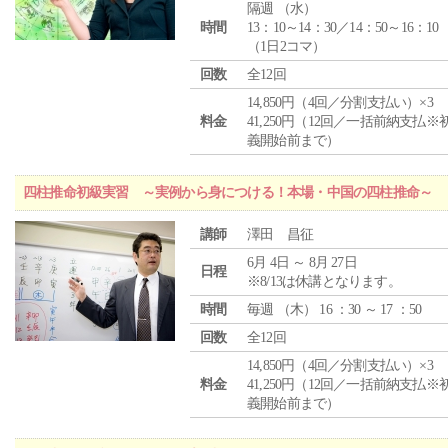
隔週 （
水
）
時間
13：10～14：30／14：50～16：10
（1日2コマ）
回数
全12回
14,850円（4回／分割支払い）×3
料金
41,250円（12回／一括前納支払※
義開始前まで）
四柱推命初級実習 ～実例から身につける！本場・中国の四柱推命～
講師
澤田 昌征
6月 4日 ～ 8月 27日
日程
※8/13は休講となります。
時間
毎週 （
木
） 16 ：30 ～ 17 ：50
回数
全12回
14,850円（4回／分割支払い）×3
料金
41,250円（12回／一括前納支払※
義開始前まで）