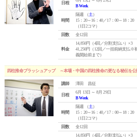
6月 13日 ～ 8月 29日
日程
B Week
隔週 （
土
）
時間
15：20～16：40／17：00～18：20
（1日2コマ）
回数
全12回
14,850円（4回／分割支払い）×3
料金
41,250円（12回／一括前納支払※
義開始前まで）
四柱推命ブラッシュアップ ～本場・中国の四柱推命の更なる秘伝を公
講師
澤田 昌征
6月 13日 ～ 8月 29日
日程
B Week
隔週 （
土
）
時間
15：20～16：40／17：00～18：20
（1日2コマ）
回数
全12回
14,850円（4回／分割支払い）×3