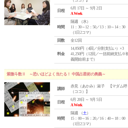
（ココ）】
6月 17日 ～ 9月 2日
日程
A Week
隔週 （
水
）
時間
11：30～12：50／13：10～14：30
（1日2コマ）
回数
全12回
14,850円（4回／分割支払い）×3
料金
41,250円（12回／一括前納支払※
義開始前まで）
紫微斗数Ⅱ ～恐いほどよく当たる！ 中国占星術の奥義～
赤見（あかみ）淑子 【マダム呼
講師
（ココ）】
6月 20日 ～ 9月 5日
日程
A Week
隔週 （
土
）
時間
15：00～16：20／16：40～18：00
（1日2コマ）