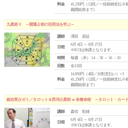
料金
41,250円（12回／一括前納支払※
義開始前まで）
九星術Ⅱ ～開運占術の活用法を学ぶ～
講師
澤田 昌征
6月 4日 ～ 8月 27日
日程
※8/13は休講となります。
時間
毎週 （
木
） 14 ：50 ～ 16 ：10
回数
全12回
14,850円（4回／分割支払い）×3
料金
41,250円（12回／一括前納支払※
義開始前まで）
総合実占ゼミ／タロット＆西洋占星術 or 各種命術 ～タロット・カ
講師
森信 彰雄
6月 4日 ～ 8月 27日
日程
※8/13は休講となります。