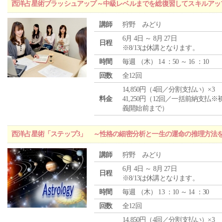
西洋占星術ブラッシュアップ～中級レベルまでを総復習してスキルアッ
講師
狩野 みどり
6月 4日 ～ 8月 27日
日程
※8/13は休講となります。
時間
毎週 （
木
） 14 ：50 ～ 16 ：10
回数
全12回
14,850円（4回／分割支払い）×3
料金
41,250円（12回／一括前納支払※
義開始前まで）
西洋占星術「ステップ3」 ～性格の細密分析と一生の運命の推理方法
講師
狩野 みどり
6月 4日 ～ 8月 27日
日程
※8/13は休講となります。
時間
毎週 （
木
） 13 ：10 ～ 14 ：30
回数
全12回
14,850円（4回／分割支払い）×3