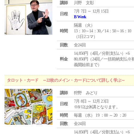
講師
川野 文彰
7月 7日 ～ 12月 15日
日程
B Week
隔週 （
火
）
時間
13：10～14：30／14：50～16：10
（1日2コマ）
回数
全24回
14,850円（4回／分割支払い）×6
料金
80,850円（24回／一括前納支払※
義開始前まで）
タロット・カード ～22枚のメイン・カードについて詳しく学ぶ～
講師
狩野 みどり
7月 8日 ～ 12月 23日
日程
※8/12は休講となります。
時間
毎週 （
水
） 19 ：00 ～ 20 ：20
回数
全24回
14,850円（4回／分割支払い）×6