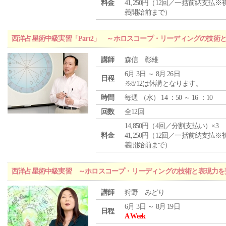
料金
41,250円（12回／一括前納支払※
義開始前まで）
西洋占星術中級実習「Part2」 ～ホロスコープ・リーディングの技術
講師
森信 彰雄
6月 3日 ～ 8月 26日
日程
※8/12は休講となります。
時間
毎週 （
水
） 14 ：50 ～ 16 ：10
回数
全12回
14,850円（4回／分割支払い）×3
料金
41,250円（12回／一括前納支払※
義開始前まで）
西洋占星術中級実習 ～ホロスコープ・リーディングの技術と表現力を
講師
狩野 みどり
6月 3日 ～ 8月 19日
日程
A Week