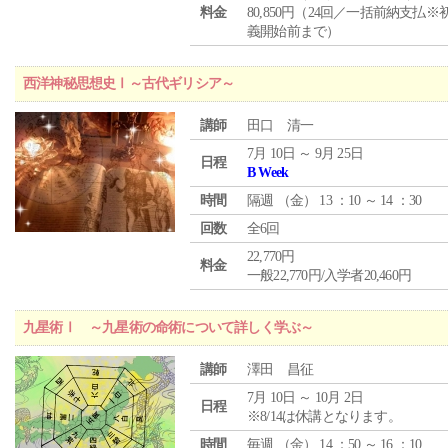
料金
80,850円（24回／一括前納支払※
義開始前まで）
西洋神秘思想史Ⅰ～古代ギリシア～
講師
田口 清一
7月 10日 ～ 9月 25日
日程
B Week
時間
隔週 （
金
） 13 ：10 ～ 14 ：30
回数
全6回
22,770円
料金
一般22,770円/入学者20,460円
九星術Ⅰ ～九星術の命術について詳しく学ぶ～
講師
澤田 昌征
7月 10日 ～ 10月 2日
日程
※8/14は休講となります。
時間
毎週 （
金
） 14 ：50 ～ 16 ：10