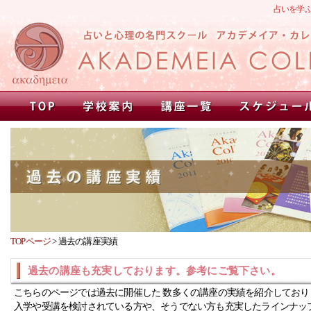
占いを学
TOPページ
>
過去の講座実績
過去の講座も充実しております。参考にご覧下さい。
こちらのページでは過去に開催した 数多くの講座の実績を紹介しており
入学や受講を検討されている方や、そうでない方も充実したラインナッ