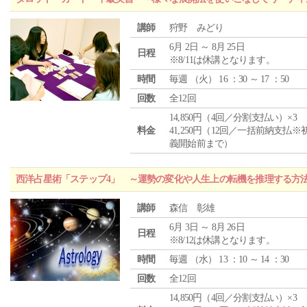
講師
狩野 みどり
6月 2日 ～ 8月 25日
日程
※8/11は休講となります。
時間
毎週 （
火
） 16 ：30 ～ 17 ：50
回数
全12回
14,850円（4回／分割支払い）×3
料金
41,250円（12回／一括前納支払※
義開始前まで）
西洋占星術「ステップ4」 ～運勢の変化や人生上の転機を推理する方
講師
森信 彰雄
6月 3日 ～ 8月 26日
日程
※8/12は休講となります。
時間
毎週 （
水
） 13 ：10 ～ 14 ：30
回数
全12回
14,850円（4回／分割支払い）×3