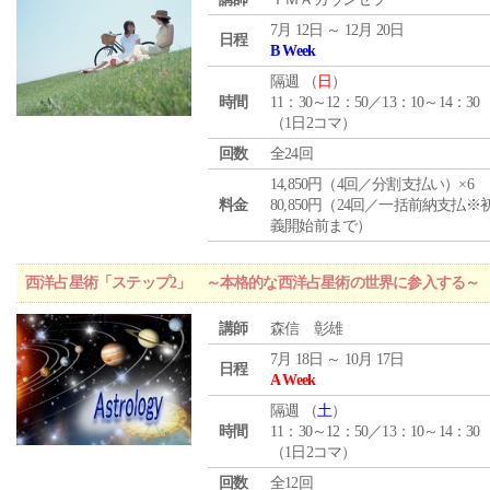
7月 12日 ～ 12月 20日
日程
B Week
隔週 （
日
）
時間
11：30～12：50／13：10～14：30
（1日2コマ）
回数
全24回
14,850円（4回／分割支払い）×6
料金
80,850円（24回／一括前納支払※
義開始前まで）
西洋占星術「ステップ2」 ～本格的な西洋占星術の世界に参入する～
講師
森信 彰雄
7月 18日 ～ 10月 17日
日程
A Week
隔週 （
土
）
時間
11：30～12：50／13：10～14：30
（1日2コマ）
回数
全12回