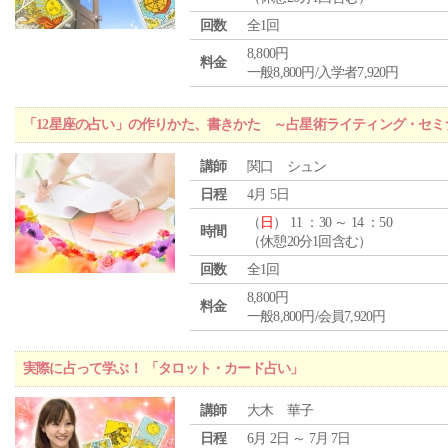
回数
全1回
8,800円
料金
一般8,800円/入学者7,920円
「12星座の占い」の作りかた、書きかた ～占星術ライティング・セミ
講師
関口 シュン
日程
4月 5日
（
日
） 11 ：30 ～ 14 ：50
時間
（休憩20分1回含む）
回数
全1回
8,800円
料金
一般8,800円/会員7,920円
実際に占って学ぶ！ 「タロット・カード占い」
講師
大木 華子
日程
6月 2日 ～ 7月 7日