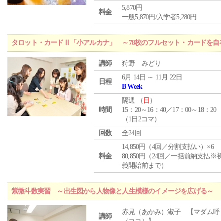
5,870円
料金
一般5,870円/入学者5,280円
タロット・カードⅡ「小アルカナ」 ～78枚のフルセット・カードを自
講師
狩野 みどり
6月 14日 ～ 11月 22日
日程
B Week
隔週 （
日
）
時間
15：20～16：40／17：00～18：20
（1日2コマ）
回数
全24回
14,850円（4回／分割支払い）×6
料金
80,850円（24回／一括前納支払※
義開始前まで）
紫微斗数実習 ～出生図から人物像と人生模様のイメージを広げる～
赤見（あかみ）淑子 【マダム呼
講師