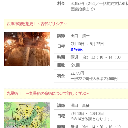
料金
80,850円（24回／一括前納支払※
義開始前まで）
西洋神秘思想史Ⅰ～古代ギリシア～
講師
田口 清一
7月 10日 ～ 9月 25日
日程
B Week
時間
隔週 （
金
） 13 ：10 ～ 14 ：30
回数
全6回
22,770円
料金
一般22,770円/入学者20,460円
九星術Ⅰ ～九星術の命術について詳しく学ぶ～
講師
澤田 昌征
7月 10日 ～ 10月 2日
日程
※8/14は休講となります。
時間
毎週 （
金
） 14 ：50 ～ 16 ：10