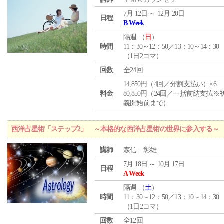
7月 12日 ～ 12月 20日
日程
B Week
隔週 （
日
）
時間
11：30～12：50／13：10～14：30
（1日2コマ）
回数
全24回
14,850円（4回／分割支払い）×6
料金
80,850円（24回／一括前納支払※
義開始前まで）
西洋占星術「ステップ2」 ～本格的な西洋占星術の世界に参入する～
講師
森信 彰雄
7月 18日 ～ 10月 17日
日程
A Week
隔週 （
土
）
時間
11：30～12：50／13：10～14：30
（1日2コマ）
回数
全12回