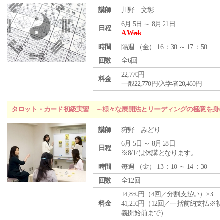
講師
川野 文彰
6月 5日 ～ 8月 21日
日程
A Week
時間
隔週 （
金
） 16 ：30 ～ 17 ：50
回数
全6回
22,770円
料金
一般22,770円/入学者20,460円
タロット・カード初級実習 ～様々な展開法とリーディングの極意を身
講師
狩野 みどり
6月 5日 ～ 8月 28日
日程
※8/14は休講となります。
時間
毎週 （
金
） 13 ：10 ～ 14 ：30
回数
全12回
14,850円（4回／分割支払い）×3
料金
41,250円（12回／一括前納支払※
義開始前まで）