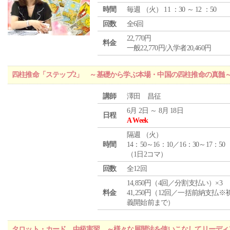
時間
毎週 （
火
） 11 ：30 ～ 12 ：50
回数
全6回
22,770円
料金
一般22,770円/入学者20,460円
四柱推命「ステップ2」 ～基礎から学ぶ本場・中国の四柱推命の真髄
講師
澤田 昌征
6月 2日 ～ 8月 18日
日程
A Week
隔週 （
火
）
時間
14：50～16：10／16：30～17：50
（1日2コマ）
回数
全12回
14,850円（4回／分割支払い）×3
料金
41,250円（12回／一括前納支払※
義開始前まで）
タロット・カード 中級実習 ～様々な展開法を使いこなしてリーディ