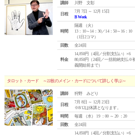
講師
川野 文彰
7月 7日 ～ 12月 15日
日程
B Week
隔週 （
火
）
時間
13：10～14：30／14：50～16：10
（1日2コマ）
回数
全24回
14,850円（4回／分割支払い）×6
料金
80,850円（24回／一括前納支払※
義開始前まで）
タロット・カード ～22枚のメイン・カードについて詳しく学ぶ～
講師
狩野 みどり
7月 8日 ～ 12月 23日
日程
※8/12は休講となります。
時間
毎週 （
水
） 19 ：00 ～ 20 ：20
回数
全24回
14,850円（4回／分割支払い）×6