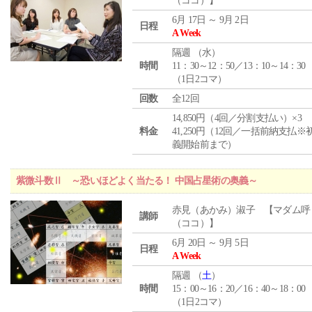
（ココ）】
6月 17日 ～ 9月 2日
日程
A Week
隔週 （
水
）
時間
11：30～12：50／13：10～14：30
（1日2コマ）
回数
全12回
14,850円（4回／分割支払い）×3
料金
41,250円（12回／一括前納支払※
義開始前まで）
紫微斗数Ⅱ ～恐いほどよく当たる！ 中国占星術の奥義～
赤見（あかみ）淑子 【マダム呼
講師
（ココ）】
6月 20日 ～ 9月 5日
日程
A Week
隔週 （
土
）
時間
15：00～16：20／16：40～18：00
（1日2コマ）