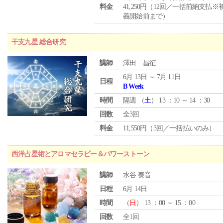
料金
41,250円（12回／一括前納支払※
義開始前まで）
干支九星 総合研究
講師
澤田 昌征
6月 13日 ～ 7月 11日
日程
B Week
時間
隔週 （
土
） 13 ：10 ～ 14 ：30
回数
全3回
料金
11,550円（3回／一括払いのみ）
西洋占星術とアロマセラピー＆パワーストーン
講師
水谷 奏音
日程
6月 14日
時間
（
日
） 13 ：00 ～ 15 ：00
回数
全1回