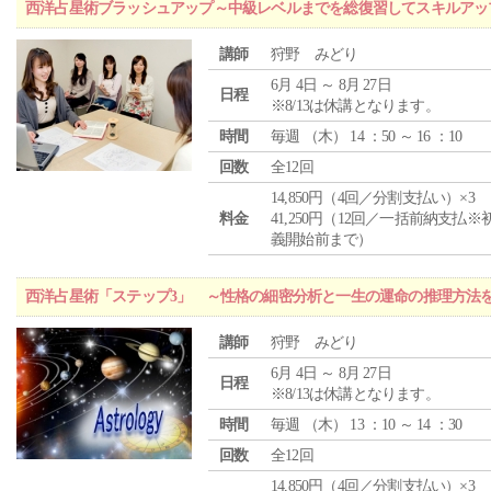
西洋占星術ブラッシュアップ～中級レベルまでを総復習してスキルアッ
講師
狩野 みどり
6月 4日 ～ 8月 27日
日程
※8/13は休講となります。
時間
毎週 （
木
） 14 ：50 ～ 16 ：10
回数
全12回
14,850円（4回／分割支払い）×3
料金
41,250円（12回／一括前納支払※
義開始前まで）
西洋占星術「ステップ3」 ～性格の細密分析と一生の運命の推理方法
講師
狩野 みどり
6月 4日 ～ 8月 27日
日程
※8/13は休講となります。
時間
毎週 （
木
） 13 ：10 ～ 14 ：30
回数
全12回
14,850円（4回／分割支払い）×3