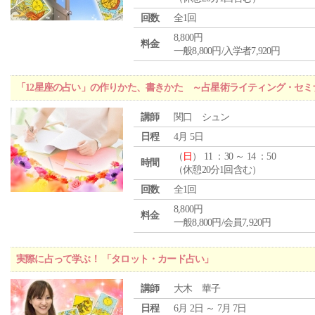
回数
全1回
8,800円
料金
一般8,800円/入学者7,920円
「12星座の占い」の作りかた、書きかた ～占星術ライティング・セミ
講師
関口 シュン
日程
4月 5日
（
日
） 11 ：30 ～ 14 ：50
時間
（休憩20分1回含む）
回数
全1回
8,800円
料金
一般8,800円/会員7,920円
実際に占って学ぶ！ 「タロット・カード占い」
講師
大木 華子
日程
6月 2日 ～ 7月 7日