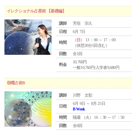
イレクショナル占星術 【基礎編】
講師
芳垣 宗久
日程
6月 7日
（
日
） 13 ：00 ～ 17 ：00
時間
（休憩20分1回含む）
回数
全1回
10,760円
料金
一般10,760円/入学者9,680円
宿曜占術B
講師
川野 文彰
6月 9日 ～ 8月 25日
日程
B Week
時間
隔週 （
火
） 16 ：30 ～ 17 ：50
回数
全6回