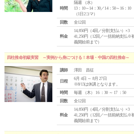
隔週 （
水
）
時間
13：10～14：30／14：50～16：10
（1日2コマ）
回数
全12回
14,850円（4回／分割支払い）×3
料金
41,250円（12回／一括前納支払※
義開始前まで）
四柱推命初級実習 ～実例から身につける！本場・中国の四柱推命～
講師
澤田 昌征
6月 4日 ～ 8月 27日
日程
※8/13は休講となります。
時間
毎週 （
木
） 16 ：30 ～ 17 ：50
回数
全12回
14,850円（4回／分割支払い）×3
料金
41,250円（12回／一括前納支払※
義開始前まで）