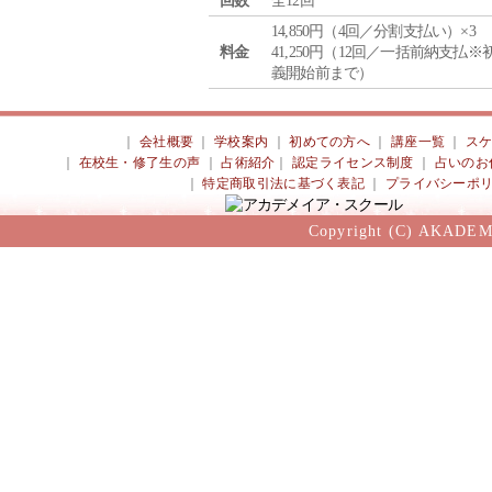
回数
全12回
14,850円（4回／分割支払い）×3
料金
41,250円（12回／一括前納支払※
義開始前まで）
｜
会社概要
｜
学校案内
｜
初めての方へ
｜
講座一覧
｜
ス
｜
在校生・修了生の声
｜
占術紹介
｜
認定ライセンス制度
｜
占いのお
｜
特定商取引法に基づく表記
｜
プライバシーポ
Copyright (C) AKADEM