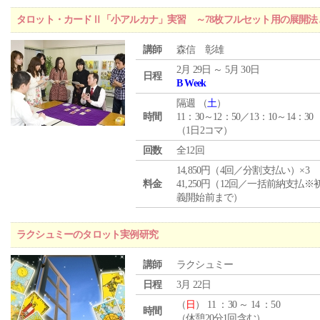
タロット・カードⅡ「小アルカナ」実習 ～78枚フルセット用の展開
講師
森信 彰雄
2月 29日 ～ 5月 30日
日程
B Week
隔週 （
土
）
時間
11：30～12：50／13：10～14：30
（1日2コマ）
回数
全12回
14,850円（4回／分割支払い）×3
料金
41,250円（12回／一括前納支払※
義開始前まで）
ラクシュミーのタロット実例研究
講師
ラクシュミー
日程
3月 22日
（
日
） 11 ：30 ～ 14 ：50
時間
（休憩20分1回含む）