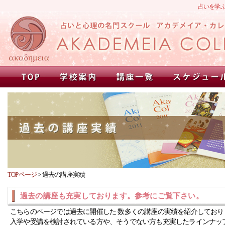
占いを学
TOPページ
>
過去の講座実績
過去の講座も充実しております。参考にご覧下さい。
こちらのページでは過去に開催した 数多くの講座の実績を紹介しており
入学や受講を検討されている方や、そうでない方も充実したラインナッ