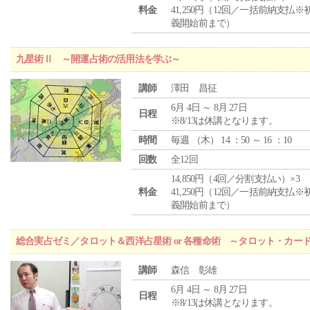
料金
41,250円（12回／一括前納支払※
義開始前まで）
九星術Ⅱ ～開運占術の活用法を学ぶ～
講師
澤田 昌征
6月 4日 ～ 8月 27日
日程
※8/13は休講となります。
時間
毎週 （
木
） 14 ：50 ～ 16 ：10
回数
全12回
14,850円（4回／分割支払い）×3
料金
41,250円（12回／一括前納支払※
義開始前まで）
総合実占ゼミ／タロット＆西洋占星術 or 各種命術 ～タロット・カ
講師
森信 彰雄
6月 4日 ～ 8月 27日
日程
※8/13は休講となります。