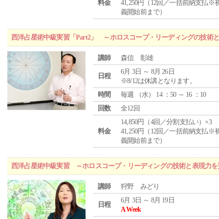
料金
41,250円（12回／一括前納支払※
義開始前まで）
西洋占星術中級実習「Part2」 ～ホロスコープ・リーディングの技術
講師
森信 彰雄
6月 3日 ～ 8月 26日
日程
※8/12は休講となります。
時間
毎週 （
水
） 14 ：50 ～ 16 ：10
回数
全12回
14,850円（4回／分割支払い）×3
料金
41,250円（12回／一括前納支払※
義開始前まで）
西洋占星術中級実習 ～ホロスコープ・リーディングの技術と表現力を
講師
狩野 みどり
6月 3日 ～ 8月 19日
日程
A Week