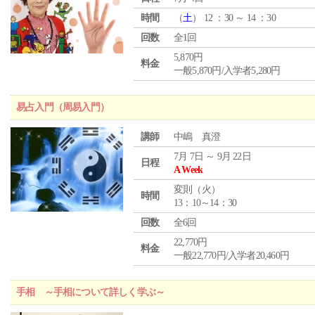
時間
（
土
） 12 ：30 ～ 14 ：30
回数
全1回
5,870円
料金
一般5,870円/入学者5,280円
易占入門（周易入門）
講師
中嶋 真澄
7月 7日 ～ 9月 22日
日程
A Week
変則（火）
時間
13：10～14：30
回数
全6回
22,770円
料金
一般22,770円/入学者20,460円
手相 ～手相について詳しく学ぶ～