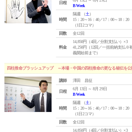
6月 13日 ～ 8月 29日
日程
B Week
隔週 （
土
）
時間
15：20～16：40／17：00～18：20
（1日2コマ）
回数
全12回
14,850円（4回／分割支払い）×3
料金
41,250円（12回／一括前納支払※
義開始前まで）
四柱推命ブラッシュアップ ～本場・中国の四柱推命の更なる秘伝を公
講師
澤田 昌征
6月 13日 ～ 8月 29日
日程
B Week
隔週 （
土
）
時間
15：20～16：40／17：00～18：20
（1日2コマ）
回数
全12回
14,850円（4回／分割支払い）×3