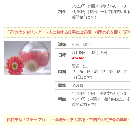
14,850円（4回／分割支払い）×3
料金
41,250円（12回／一括前納支払※
義開始前まで）
心理カウンセリング ～人に接する仕事には必須！相手の心を開く心理
講師
小槌 陽一
7月 18日 ～ 12月 26日
日程
A Week
隔週 （
土
）
時間
15：20～16：40／17：00～18：20
（1日2コマ）
回数
全24回
14,850円（4回／分割支払い）×6
料金
80,850円（24回／一括前納支払※
義開始前まで）
四柱推命「ステップ1」 ～基礎から学ぶ本場・中国の四柱推命の真髄