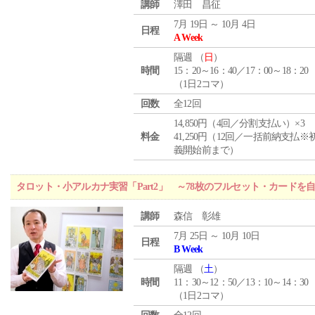
講師
澤田 昌征
7月 19日 ～ 10月 4日
日程
A Week
隔週 （
日
）
時間
15：20～16：40／17：00～18：20
（1日2コマ）
回数
全12回
14,850円（4回／分割支払い）×3
料金
41,250円（12回／一括前納支払※
義開始前まで）
タロット・小アルカナ実習「Part2」 ～78枚のフルセット・カードを
講師
森信 彰雄
7月 25日 ～ 10月 10日
日程
B Week
隔週 （
土
）
時間
11：30～12：50／13：10～14：30
（1日2コマ）