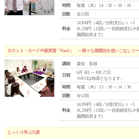
時間
毎週 （
木
） 14 ：50 ～ 16 ：10
回数
全12回
14,850円（4回／分割支払い）×3
料金
41,250円（12回／一括前納支払※
義開始前まで）
タロット・カード中級実習「Part2」 ～様々な展開法を使いこなしリ
講師
森信 彰雄
6月 4日 ～ 8月 27日
日程
※8/13は休講となります。
時間
毎週 （
木
） 13 ：10 ～ 14 ：30
回数
全12回
14,850円（4回／分割支払い）×3
料金
41,250円（12回／一括前納支払※
義開始前まで）
じっくり学ぶ九星