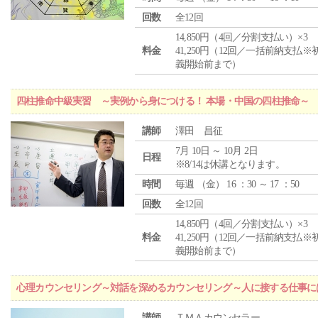
回数
全12回
14,850円（4回／分割支払い）×3
料金
41,250円（12回／一括前納支払※
義開始前まで）
四柱推命中級実習 ～実例から身につける！ 本場・中国の四柱推命～
講師
澤田 昌征
7月 10日 ～ 10月 2日
日程
※8/14は休講となります。
時間
毎週 （
金
） 16 ：30 ～ 17 ：50
回数
全12回
14,850円（4回／分割支払い）×3
料金
41,250円（12回／一括前納支払※
義開始前まで）
心理カウンセリング～対話を深めるカウンセリング～人に接する仕事には
講師
ＴＭＡカウンセラー