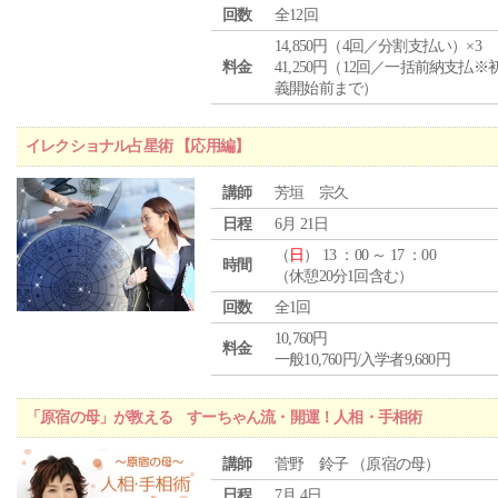
回数
全12回
14,850円（4回／分割支払い）×3
料金
41,250円（12回／一括前納支払※
義開始前まで）
イレクショナル占星術 【応用編】
講師
芳垣 宗久
日程
6月 21日
（
日
） 13 ：00 ～ 17 ：00
時間
（休憩20分1回含む）
回数
全1回
10,760円
料金
一般10,760円/入学者9,680円
「原宿の母」が教える すーちゃん流・開運！人相・手相術
講師
菅野 鈴子 （原宿の母）
日程
7月 4日