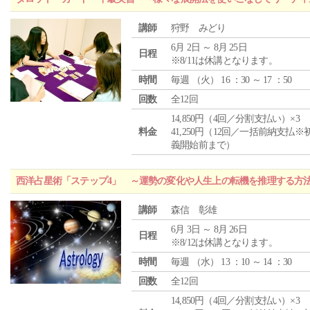
講師
狩野 みどり
6月 2日 ～ 8月 25日
日程
※8/11は休講となります。
時間
毎週 （
火
） 16 ：30 ～ 17 ：50
回数
全12回
14,850円（4回／分割支払い）×3
料金
41,250円（12回／一括前納支払※
義開始前まで）
西洋占星術「ステップ4」 ～運勢の変化や人生上の転機を推理する方
講師
森信 彰雄
6月 3日 ～ 8月 26日
日程
※8/12は休講となります。
時間
毎週 （
水
） 13 ：10 ～ 14 ：30
回数
全12回
14,850円（4回／分割支払い）×3