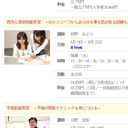
22,770円
料金
一般22,770円/入学者20,460円
西洋占星術初級実習 ～ホロスコープからあらゆる事を読み取る訓練を
講師
狩野 みどり
6月 9日 ～ 8月 25日
日程
B Week
隔週 （
火
）
時間
13：10～14：30／14：50～16：10
（1日2コマ）
回数
全12回
14,850円（4回／分割支払い）×3
料金
41,250円（12回／一括前納支払※
義開始前まで）
手相初級実習 ～手相の実践テクニックを身につける～
講師
川野 文彰