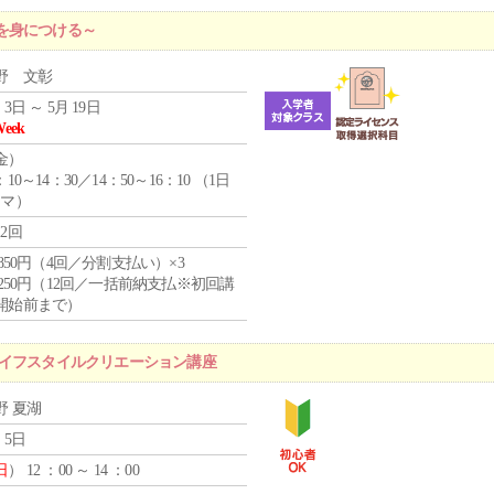
を身につける～
野 文彰
 3日 ～ 5月 19日
Week
金
）
：10～14：30／14：50～16：10 （1日
コマ）
12回
4,850円（4回／分割支払い）×3
1,250円（12回／一括前納支払※初回講
開始前まで）
ライフスタイルクリエーション講座
野 夏湖
 5日
日
） 12 ：00 ～ 14 ：00