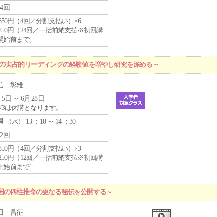
24回
4,850円（4回／分割支払い）×6
0,850円（24回／一括前納支払※初回講
開始前まで）
プの実占的リーディングの経験値を増やし研究を深める～
信 彰雄
 5日 ～ 6月 28日
5/3は休講となります。
週 （
水
） 13 ：10 ～ 14 ：30
12回
4,850円（4回／分割支払い）×3
1,250円（12回／一括前納支払※初回講
開始前まで）
国の四柱推命の更なる秘伝を公開する～
田 昌征