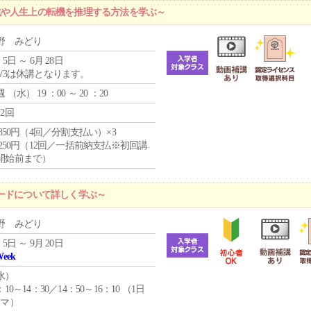
化や人生上の転機を推理する方法を学ぶ～
野 みどり
 5日 ～ 6月 28日
5/3は休講となります。
週 （
水
） 19 ：00 ～ 20 ：20
12回
4,850円（4回／分割支払い）×3
1,250円（12回／一括前納支払※初回講
開始前まで）
ードについて詳しく学ぶ～
野 みどり
 5日 ～ 9月 20日
Week
水
）
：10～14：30／14：50～16：10 （1日
コマ）