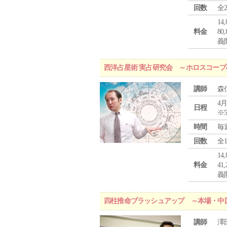
回数
全
1
料金
8
義
西洋占星術 実占研究会 ～ホロスコー
講師
森
4月
日程
※
時間
毎
回数
全
1
料金
4
義
四柱推命ブラッシュアップ ～本場・中
講師
澤