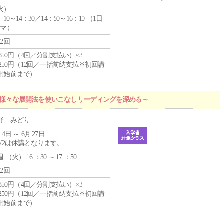
火
）
：10～14：30／14：50～16：10 （1日
コマ）
12回
4,850円（4回／分割支払い）×3
1,250円（12回／一括前納支払※初回講
開始前まで）
 ～様々な展開法を使いこなしリーディングを深める～
野 みどり
 4日 ～ 6月 27日
5/2は休講となります。
週 （
火
） 16 ：30 ～ 17 ：50
12回
4,850円（4回／分割支払い）×3
1,250円（12回／一括前納支払※初回講
開始前まで）