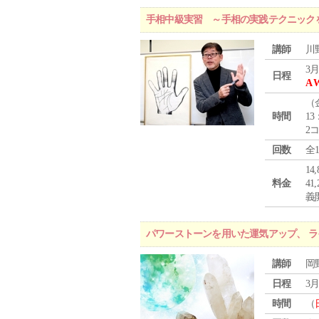
手相中級実習 ～手相の実践テクニック
講師
川
3月
日程
A 
（
時間
13
2
回数
全
1
料金
4
義
パワーストーンを用いた運気アップ、 
講師
岡
日程
3月
時間
（