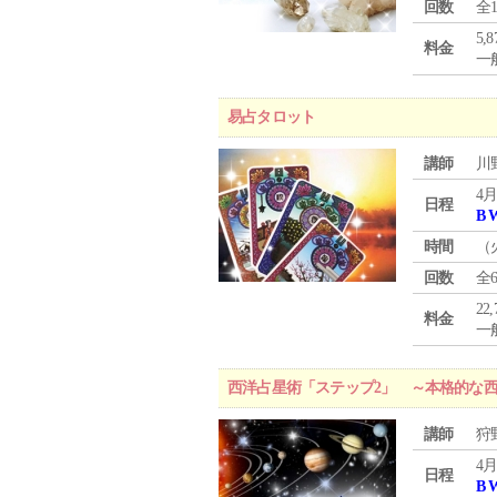
回数
全
5,
料金
一般
易占タロット
講師
川
4月
日程
B 
時間
（
回数
全
22
料金
一般
西洋占星術「ステップ2」 ～本格的な
講師
狩
4月
日程
B 