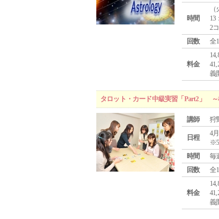
（
時間
13
2
回数
全
1
料金
4
義
タロット・カード中級実習「Part2」
講師
狩
4月
日程
※
時間
毎
回数
全
1
料金
4
義