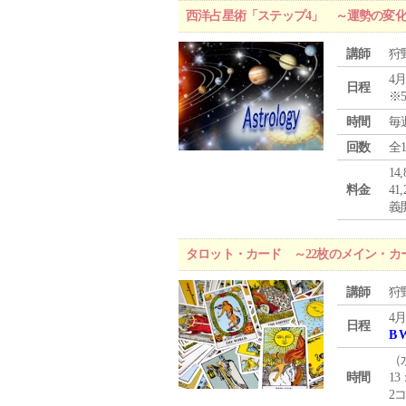
西洋占星術「ステップ4」 ～運勢の変
講師
狩
4月
日程
※
時間
毎
回数
全
1
料金
4
義
タロット・カード ～22枚のメイン・カ
講師
狩
4月
日程
B 
（
時間
13
2