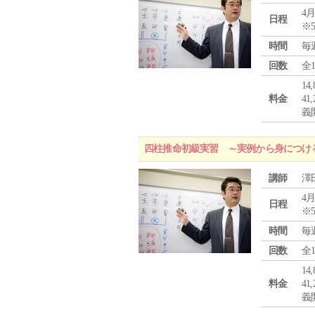
4月
日程
※
時間
毎
回数
全
1
料金
4
義
四柱推命初級実習 ～実例から身につけ
講師
澤
4月
日程
※
時間
毎
回数
全
1
料金
4
義