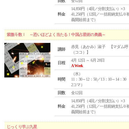
回数
全12回
14,850円（4回／分割支払い）×3
料金
41,250円（12回／一括前納支払※
義開始前まで）
紫微斗数Ⅰ ～恐いほどよく当たる！中国占星術の奥義～
赤見（あかみ）淑子 【マダム呼
講師
（ココ）】
4月 12日 ～ 6月 28日
日程
A Week
（
水
）
時間
11：30～12：50／13：10～14：30
2コマ）
回数
全12回
14,850円（4回／分割支払い）×3
料金
41,250円（12回／一括前納支払※
義開始前まで）
じっくり学ぶ九星