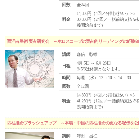
回数
全24回
14,850円（4回／分割支払い）×6
料金
80,850円（24回／一括前納支払※
義開始前まで）
西洋占星術 実占研究会 ～ホロスコープの実占的リーディングの経験
講師
森信 彰雄
4月 5日 ～ 6月 28日
日程
※5/3は休講となります。
時間
毎週 （
水
） 13 ：10 ～ 14 ：30
回数
全12回
14,850円（4回／分割支払い）×3
料金
41,250円（12回／一括前納支払※
義開始前まで）
四柱推命ブラッシュアップ ～本場・中国の四柱推命の更なる秘伝を公
講師
澤田 昌征