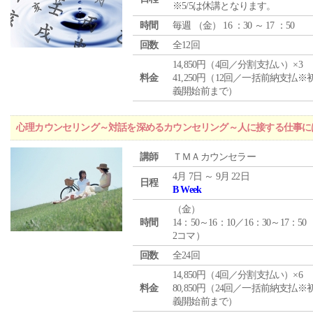
※5/5は休講となります。
時間
毎週 （
金
） 16 ：30 ～ 17 ：50
回数
全12回
14,850円（4回／分割支払い）×3
料金
41,250円（12回／一括前納支払※
義開始前まで）
心理カウンセリング～対話を深めるカウンセリング～人に接する仕事には
講師
ＴＭＡカウンセラー
4月 7日 ～ 9月 22日
日程
B Week
（
金
）
時間
14：50～16：10／16：30～17：50
2コマ）
回数
全24回
14,850円（4回／分割支払い）×6
料金
80,850円（24回／一括前納支払※
義開始前まで）