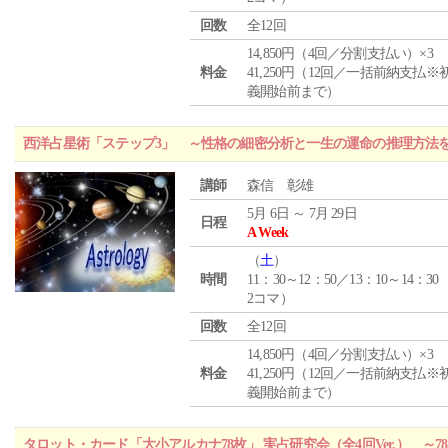
回数
全12回
14,850円（4回／分割支払い）×3
料金
41,250円（12回／一括前納支払※
義開始前まで）
西洋占星術「ステップ3」 ～性格の細密分析と一生の運命の推理方法
講師
森信 彰雄
5月 6日 ～ 7月 29日
日程
A Week
（
土
）
時間
11：30～12：50／13：10～14：30
2コマ）
回数
全12回
14,850円（4回／分割支払い）×3
料金
41,250円（12回／一括前納支払※
義開始前まで）
タロット・カード「大小アルカナ78枚」 実占研究会（全4回Ver.） 