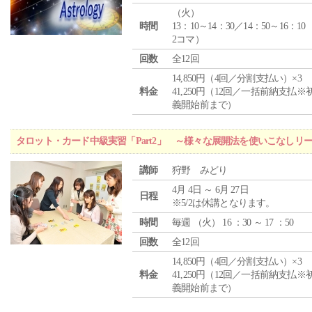
（
火
）
時間
13：10～14：30／14：50～16：10
2コマ）
回数
全12回
14,850円（4回／分割支払い）×3
料金
41,250円（12回／一括前納支払※
義開始前まで）
タロット・カード中級実習「Part2」 ～様々な展開法を使いこなしリ
講師
狩野 みどり
4月 4日 ～ 6月 27日
日程
※5/2は休講となります。
時間
毎週 （
火
） 16 ：30 ～ 17 ：50
回数
全12回
14,850円（4回／分割支払い）×3
料金
41,250円（12回／一括前納支払※
義開始前まで）