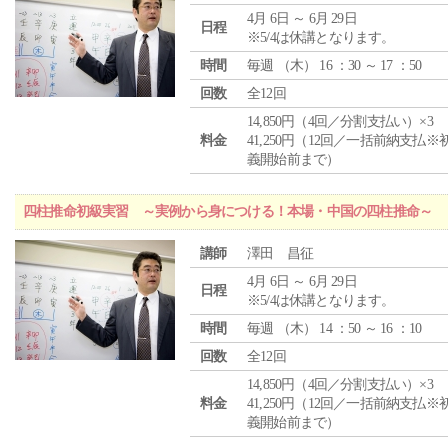
4月 6日 ～ 6月 29日
日程
※5/4は休講となります。
時間
毎週 （
木
） 16 ：30 ～ 17 ：50
回数
全12回
14,850円（4回／分割支払い）×3
料金
41,250円（12回／一括前納支払※
義開始前まで）
四柱推命初級実習 ～実例から身につける！本場・中国の四柱推命～
講師
澤田 昌征
4月 6日 ～ 6月 29日
日程
※5/4は休講となります。
時間
毎週 （
木
） 14 ：50 ～ 16 ：10
回数
全12回
14,850円（4回／分割支払い）×3
料金
41,250円（12回／一括前納支払※
義開始前まで）