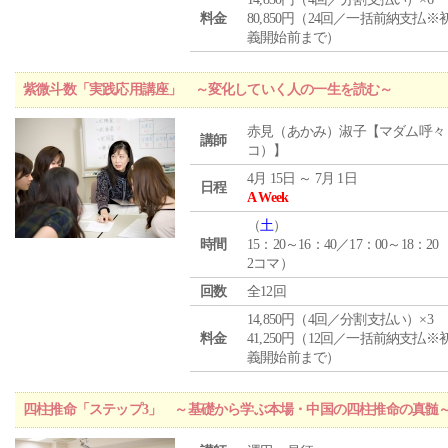
料金
80,850円（24回／一括前納支払※
義開始前まで）
紫微斗数「実践応用講座」 ～変化していく人の一生を読む～
赤見（あかみ）淑子【マダム呼々
講師
コ）】
4月 15日 ～ 7月 1日
日程
A Week
（
土
）
時間
15：20～16：40／17：00～18：20
2コマ）
回数
全12回
14,850円（4回／分割支払い）×3
料金
41,250円（12回／一括前納支払※
義開始前まで）
四柱推命「ステップ3」 ～基礎から学ぶ本場・中国の四柱推命の真髄