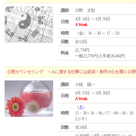
講師
川野 文彰
4月 14日 ～ 6月 30日
日程
A Week
時間
（
金
） 16 ：30 ～ 17 ：50
回数
全12回
22,770円
料金
一般22,770円/入学者20,460円
心理カウンセリング ～人に接する仕事には必須！相手の心を開く心理
講師
小槌 陽一
4月 15日 ～ 9月 30日
日程
A Week
（
土
）
時間
15：20～16：40／17：00～18：20
2コマ）
回数
全24回
14,850円（4回／分割支払い）×6