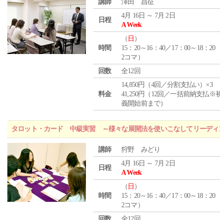
講師
澤田 昌征
4月 16日 ～ 7月 2日
日程
A Week
（
日
）
時間
15：20～16：40／17：00～18：20
2コマ）
回数
全12回
14,850円（4回／分割支払い）×3
料金
41,250円（12回／一括前納支払※
義開始前まで）
タロット・カード 中級実習 ～様々な展開法を使いこなしてリーディ
講師
狩野 みどり
4月 16日 ～ 7月 2日
日程
A Week
（
日
）
時間
15：20～16：40／17：00～18：20
2コマ）
回数
全12回