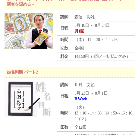
研究を深める～
講師
森信 彰雄
5月 18日 ～ 8月 24日
日程
月1回
時間
（
木
） 11 ：30 ～ 12 ：50
回数
全4回
料金
14,850円（4回／一括払いのみ）
姓名判断 パート2
講師
川野 文彰
5月 23日 ～ 8月 1日
日程
B Week
（
火
）
時間
13：10～14：30／14：50～16：10
2コマ）
回数
全12回