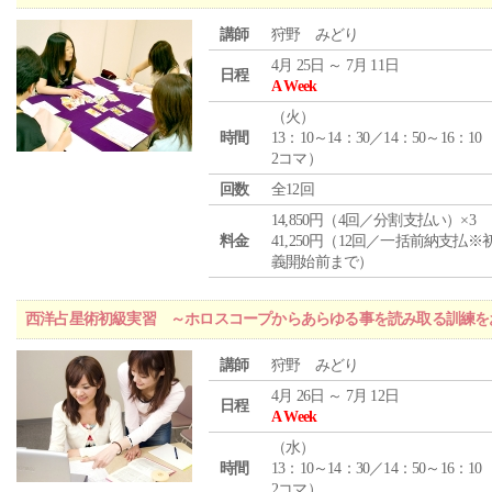
講師
狩野 みどり
4月 25日 ～ 7月 11日
日程
A Week
（
火
）
時間
13：10～14：30／14：50～16：10
2コマ）
回数
全12回
14,850円（4回／分割支払い）×3
料金
41,250円（12回／一括前納支払※
義開始前まで）
西洋占星術初級実習 ～ホロスコープからあらゆる事を読み取る訓練を
講師
狩野 みどり
4月 26日 ～ 7月 12日
日程
A Week
（
水
）
時間
13：10～14：30／14：50～16：10
2コマ）