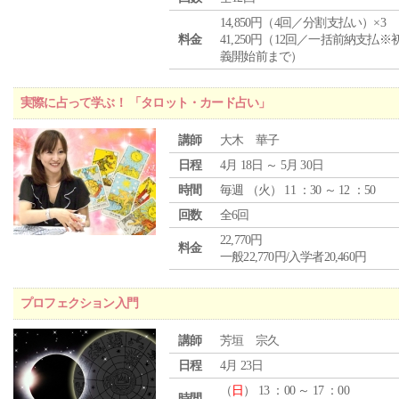
14,850円（4回／分割支払い）×3
料金
41,250円（12回／一括前納支払※
義開始前まで）
実際に占って学ぶ！ 「タロット・カード占い」
講師
大木 華子
日程
4月 18日 ～ 5月 30日
時間
毎週 （
火
） 11 ：30 ～ 12 ：50
回数
全6回
22,770円
料金
一般22,770円/入学者20,460円
プロフェクション入門
講師
芳垣 宗久
日程
4月 23日
（
日
） 13 ：00 ～ 17 ：00
時間