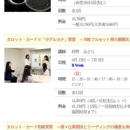
（休憩20分1回含む）
回数
全1回
10,760円
料金
一般10,760円/入学者9,680円
タロット・カードⅡ「小アルカナ」実習 ～78枚フルセット用の展開
講師
狩野 みどり
4月 23日 ～ 7月 9日
日程
B Week
（
日
）
時間
15：20～16：40／17：00～18：20
2コマ）
回数
全12回
14,850円（4回／分割支払い）×3
料金
41,250円（12回／一括前納支払※
義開始前まで）
タロット・カード初級実習 ～様々な展開法とリーディングの極意を身