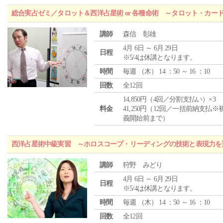
総合実占ゼミ／タロット＆西洋占星術 or 各種命術 ～タロット・カ
講師
森信 彰雄
4月 6日 ～ 6月 29日
日程
※5/4は休講となります。
時間
毎週 （
木
） 14 ：50 ～ 16 ：10
回数
全12回
14,850円（4回／分割支払い）×3
料金
41,250円（12回／一括前納支払※
義開始前まで）
西洋占星術中級実習 ～ホロスコープ・リーディングの技術と表現力を
講師
狩野 みどり
4月 6日 ～ 6月 29日
日程
※5/4は休講となります。
時間
毎週 （
木
） 14 ：50 ～ 16 ：10
回数
全12回