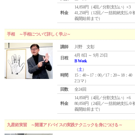
14,850円（4回／分割支払い）×3
料金
41,250円（12回／一括前納支払※
義開始前まで）
手相 ～手相について詳しく学ぶ～
講師
川野 文彰
4月 8日 ～ 9月 23日
日程
B Week
（
土
）
時間
15：40～17：00／17：20～18：40
2コマ）
回数
全24回
14,850円（4回／分割支払い）×6
料金
80,850円（24回／一括前納支払※
義開始前まで）
九星術実習 ～開運アドバイスの実践テクニックを身につける～