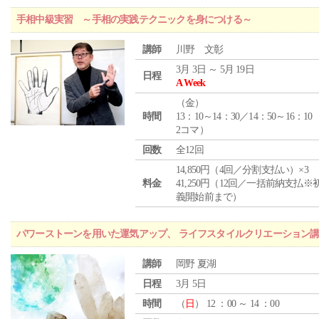
手相中級実習 ～手相の実践テクニックを身につける～
講師
川野 文彰
3月 3日 ～ 5月 19日
日程
A Week
（
金
）
時間
13：10～14：30／14：50～16：10
2コマ）
回数
全12回
14,850円（4回／分割支払い）×3
料金
41,250円（12回／一括前納支払※
義開始前まで）
パワーストーンを用いた運気アップ、 ライフスタイルクリエーション
講師
岡野 夏湖
日程
3月 5日
時間
（
日
） 12 ：00 ～ 14 ：00