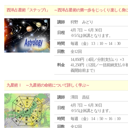
西洋占星術「ステップ1」 ～西洋占星術の第一歩をじっくり楽しく身
講師
狩野 みどり
4月 7日 ～ 6月 30日
日程
※5/5は休講となります。
時間
毎週 （
金
） 13 ：10 ～ 14 ：30
回数
全12回
14,850円（4回／分割支払い）×3
料金
41,250円（12回／一括前納支払※
義開始前まで）
九星術Ⅰ ～九星術の命術について詳しく学ぶ～
講師
澤田 昌征
4月 7日 ～ 6月 30日
日程
※5/5は休講となります。
時間
毎週 （
金
） 14 ：50 ～ 16 ：10
回数
全12回