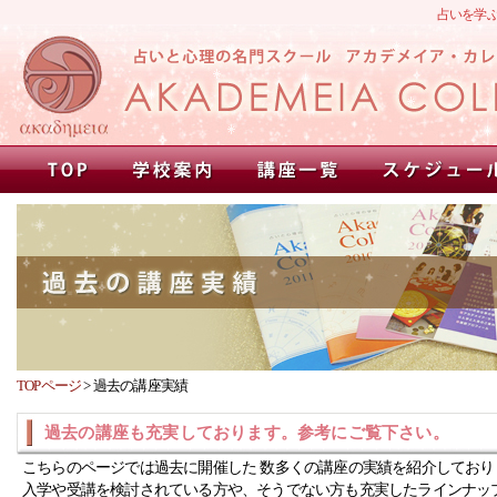
占いを学
TOPページ
>
過去の講座実績
過去の講座も充実しております。参考にご覧下さい。
こちらのページでは過去に開催した 数多くの講座の実績を紹介しており
入学や受講を検討されている方や、そうでない方も充実したラインナッ