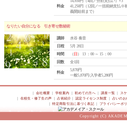
14,850円（4回／分割支払い）×3
料金
41,250円（12回／一括前納支払※
義開始前まで）
なりたい自分になる 引き寄せ数秘術
講師
水谷 奏音
日程
5月 28日
時間
（
日
） 13 ：00 ～ 15 ：00
回数
全1回
5,870円
料金
一般5,870円/入学者5,280円
｜
会社概要
｜
学校案内
｜
初めての方へ
｜
講座一覧
｜
ス
｜
在校生・修了生の声
｜
占術紹介
｜
認定ライセンス制度
｜
占いのお
｜
特定商取引法に基づく表記
｜
プライバシーポ
Copyright (C) AKADEM