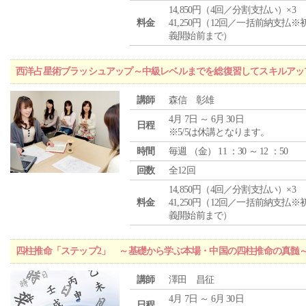
14,850円（4回／分割支払い）×3
料金
41,250円（12回／一括前納支払※
義開始前まで）
西洋占星術ブラッシュアップ～中級レベルまでを総復習してスキルアッ
講師
森信 彰雄
4月 7日 ～ 6月 30日
日程
※5/5は休講となります。
時間
毎週 （
金
） 11 ：30 ～ 12 ：50
回数
全12回
14,850円（4回／分割支払い）×3
料金
41,250円（12回／一括前納支払※
義開始前まで）
四柱推命「ステップ2」 ～基礎から学ぶ本場・中国の四柱推命の真髄
講師
澤田 昌征
4月 7日 ～ 6月 30日
日程