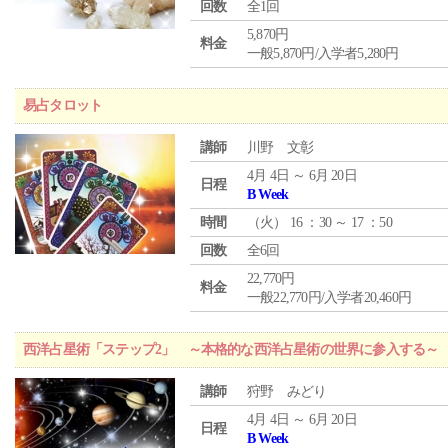
回数
全1回
5,870円
料金
一般5,870円/入学者5,280円
易占タロット
講師
川野 文彰
4月 4日 ～ 6月 20日
日程
B Week
時間
（
火
） 16 ：30 ～ 17 ：50
回数
全6回
22,770円
料金
一般22,770円/入学者20,460円
西洋占星術「ステップ2」 ～本格的な西洋占星術の世界に参入する～
講師
狩野 みどり
4月 4日 ～ 6月 20日
日程
B Week