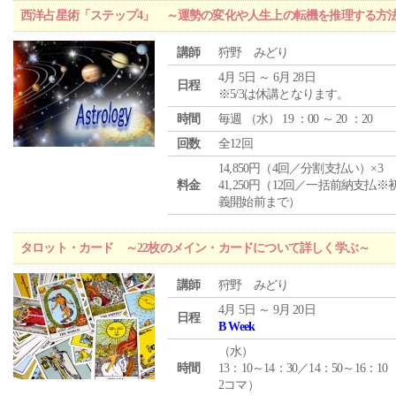
西洋占星術「ステップ4」 ～運勢の変化や人生上の転機を推理する方
講師
狩野 みどり
4月 5日 ～ 6月 28日
日程
※5/3は休講となります。
時間
毎週 （
水
） 19 ：00 ～ 20 ：20
回数
全12回
14,850円（4回／分割支払い）×3
料金
41,250円（12回／一括前納支払※
義開始前まで）
タロット・カード ～22枚のメイン・カードについて詳しく学ぶ～
講師
狩野 みどり
4月 5日 ～ 9月 20日
日程
B Week
（
水
）
時間
13：10～14：30／14：50～16：10
2コマ）