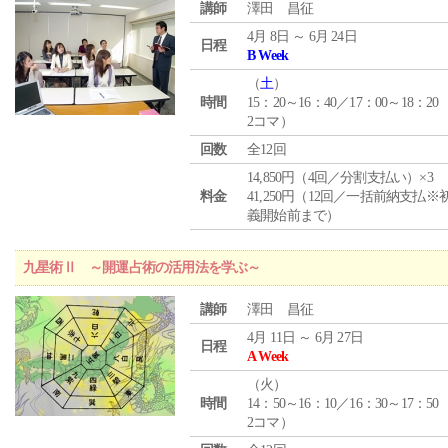
講師
澤田 昌征
4月 8日 ～ 6月 24日
日程
B Week
（
土
）
時間
15：20～16：40／17：00～18：20
2コマ）
回数
全12回
14,850円（4回／分割支払い）×3
料金
41,250円（12回／一括前納支払※
義開始前まで）
九星術Ⅱ ～開運占術の活用法を学ぶ～
講師
澤田 昌征
4月 11日 ～ 6月 27日
日程
A Week
（
火
）
時間
14：50～16：10／16：30～17：50
2コマ）