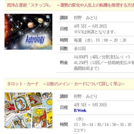
西洋占星術「ステップ4」 ～運勢の変化や人生上の転機を推理する方
講師
狩野 みどり
4月 5日 ～ 6月 28日
日程
※5/3は休講となります。
時間
毎週 （
水
） 19 ：00 ～ 20 ：20
回数
全12回
14,850円（4回／分割支払い）×3
料金
41,250円（12回／一括前納支払※
義開始前まで）
タロット・カード ～22枚のメイン・カードについて詳しく学ぶ～
講師
狩野 みどり
4月 5日 ～ 9月 20日
日程
B Week
（
水
）
時間
13：10～14：30／14：50～16：10
2コマ）