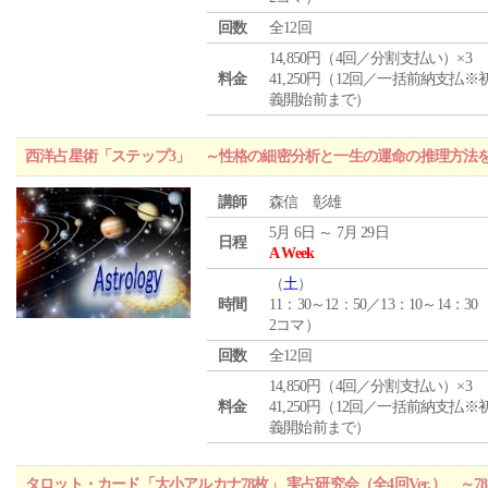
回数
全12回
14,850円（4回／分割支払い）×3
料金
41,250円（12回／一括前納支払※
義開始前まで）
西洋占星術「ステップ3」 ～性格の細密分析と一生の運命の推理方法
講師
森信 彰雄
5月 6日 ～ 7月 29日
日程
A Week
（
土
）
時間
11：30～12：50／13：10～14：30
2コマ）
回数
全12回
14,850円（4回／分割支払い）×3
料金
41,250円（12回／一括前納支払※
義開始前まで）
タロット・カード「大小アルカナ78枚」 実占研究会（全4回Ver.） 