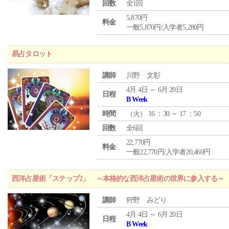
回数
全1回
5,870円
料金
一般5,870円/入学者5,280円
易占タロット
講師
川野 文彰
4月 4日 ～ 6月 20日
日程
B Week
時間
（
火
） 16 ：30 ～ 17 ：50
回数
全6回
22,770円
料金
一般22,770円/入学者20,460円
西洋占星術「ステップ2」 ～本格的な西洋占星術の世界に参入する～
講師
狩野 みどり
4月 4日 ～ 6月 20日
日程
B Week