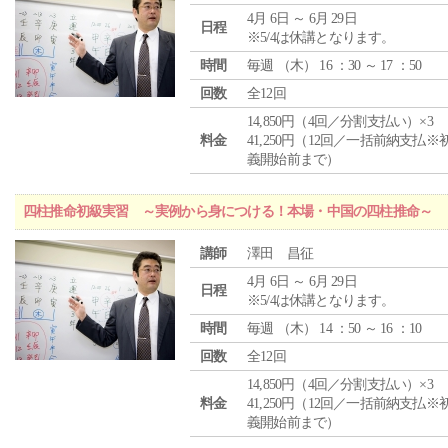
4月 6日 ～ 6月 29日
日程
※5/4は休講となります。
時間
毎週 （
木
） 16 ：30 ～ 17 ：50
回数
全12回
14,850円（4回／分割支払い）×3
料金
41,250円（12回／一括前納支払※
義開始前まで）
四柱推命初級実習 ～実例から身につける！本場・中国の四柱推命～
講師
澤田 昌征
4月 6日 ～ 6月 29日
日程
※5/4は休講となります。
時間
毎週 （
木
） 14 ：50 ～ 16 ：10
回数
全12回
14,850円（4回／分割支払い）×3
料金
41,250円（12回／一括前納支払※
義開始前まで）