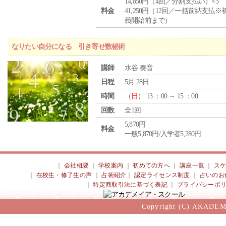
14,850円（4回／分割支払い）×3
料金
41,250円（12回／一括前納支払※
義開始前まで）
なりたい自分になる 引き寄せ数秘術
講師
水谷 奏音
日程
5月 28日
時間
（
日
） 13 ：00 ～ 15 ：00
回数
全1回
5,870円
料金
一般5,870円/入学者5,280円
｜
会社概要
｜
学校案内
｜
初めての方へ
｜
講座一覧
｜
ス
｜
在校生・修了生の声
｜
占術紹介
｜
認定ライセンス制度
｜
占いのお
｜
特定商取引法に基づく表記
｜
プライバシーポ
Copyright (C) AKADEM