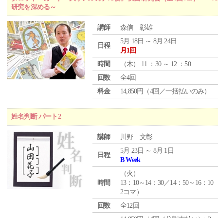
研究を深める～
講師
森信 彰雄
5月 18日 ～ 8月 24日
日程
月1回
時間
（
木
） 11 ：30 ～ 12 ：50
回数
全4回
料金
14,850円（4回／一括払いのみ）
姓名判断 パート2
講師
川野 文彰
5月 23日 ～ 8月 1日
日程
B Week
（
火
）
時間
13：10～14：30／14：50～16：10
2コマ）
回数
全12回