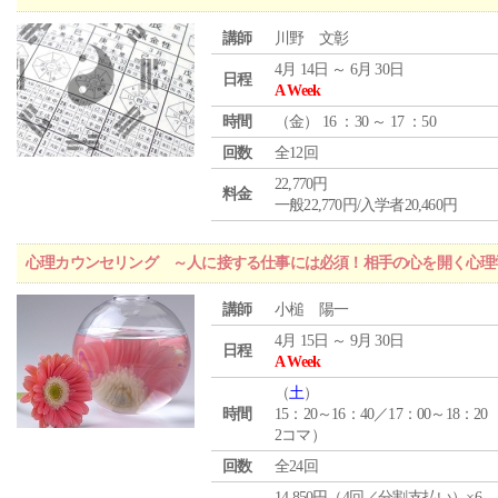
講師
川野 文彰
4月 14日 ～ 6月 30日
日程
A Week
時間
（
金
） 16 ：30 ～ 17 ：50
回数
全12回
22,770円
料金
一般22,770円/入学者20,460円
心理カウンセリング ～人に接する仕事には必須！相手の心を開く心理
講師
小槌 陽一
4月 15日 ～ 9月 30日
日程
A Week
（
土
）
時間
15：20～16：40／17：00～18：20
2コマ）
回数
全24回
14,850円（4回／分割支払い）×6