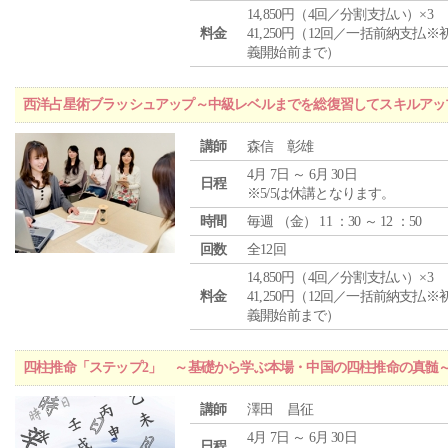
14,850円（4回／分割支払い）×3
料金
41,250円（12回／一括前納支払※
義開始前まで）
西洋占星術ブラッシュアップ～中級レベルまでを総復習してスキルアッ
講師
森信 彰雄
4月 7日 ～ 6月 30日
日程
※5/5は休講となります。
時間
毎週 （
金
） 11 ：30 ～ 12 ：50
回数
全12回
14,850円（4回／分割支払い）×3
料金
41,250円（12回／一括前納支払※
義開始前まで）
四柱推命「ステップ2」 ～基礎から学ぶ本場・中国の四柱推命の真髄
講師
澤田 昌征
4月 7日 ～ 6月 30日
日程