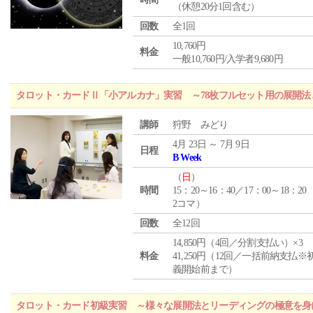
（休憩20分1回含む）
回数
全1回
10,760円
料金
一般10,760円/入学者9,680円
タロット・カードⅡ「小アルカナ」実習 ～78枚フルセット用の展開
講師
狩野 みどり
4月 23日 ～ 7月 9日
日程
B Week
（
日
）
時間
15：20～16：40／17：00～18：20
2コマ）
回数
全12回
14,850円（4回／分割支払い）×3
料金
41,250円（12回／一括前納支払※
義開始前まで）
タロット・カード初級実習 ～様々な展開法とリーディングの極意を身