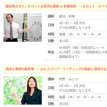
総合実占ゼミ／タロット＆西洋占星術 or 各種命術 ～タロット・カ
講師
森信 彰雄
4月 6日 ～ 6月 29日
日程
※5/4は休講となります。
時間
毎週 （
木
） 14 ：50 ～ 16 ：10
回数
全12回
14,850円（4回／分割支払い）×3
料金
41,250円（12回／一括前納支払※
義開始前まで）
西洋占星術中級実習 ～ホロスコープ・リーディングの技術と表現力を
講師
狩野 みどり
4月 6日 ～ 6月 29日
日程
※5/4は休講となります。
時間
毎週 （
木
） 14 ：50 ～ 16 ：10
回数
全12回