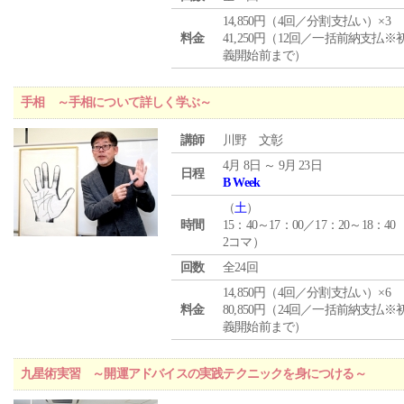
14,850円（4回／分割支払い）×3
料金
41,250円（12回／一括前納支払※
義開始前まで）
手相 ～手相について詳しく学ぶ～
講師
川野 文彰
4月 8日 ～ 9月 23日
日程
B Week
（
土
）
時間
15：40～17：00／17：20～18：40
2コマ）
回数
全24回
14,850円（4回／分割支払い）×6
料金
80,850円（24回／一括前納支払※
義開始前まで）
九星術実習 ～開運アドバイスの実践テクニックを身につける～