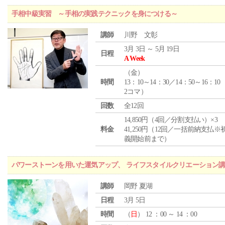
手相中級実習 ～手相の実践テクニックを身につける～
講師
川野 文彰
3月 3日 ～ 5月 19日
日程
A Week
（
金
）
時間
13：10～14：30／14：50～16：10
2コマ）
回数
全12回
14,850円（4回／分割支払い）×3
料金
41,250円（12回／一括前納支払※
義開始前まで）
パワーストーンを用いた運気アップ、 ライフスタイルクリエーション
講師
岡野 夏湖
日程
3月 5日
時間
（
日
） 12 ：00 ～ 14 ：00