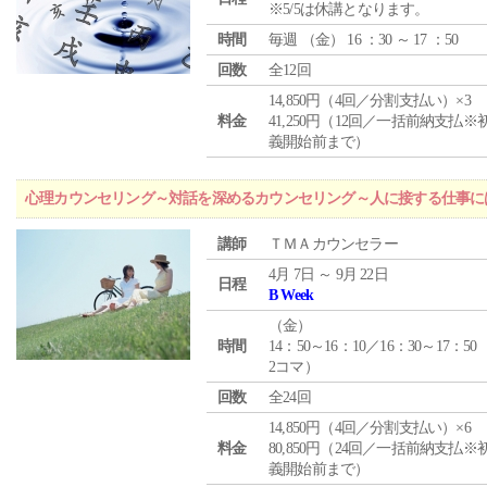
※5/5は休講となります。
時間
毎週 （
金
） 16 ：30 ～ 17 ：50
回数
全12回
14,850円（4回／分割支払い）×3
料金
41,250円（12回／一括前納支払※
義開始前まで）
心理カウンセリング～対話を深めるカウンセリング～人に接する仕事には
講師
ＴＭＡカウンセラー
4月 7日 ～ 9月 22日
日程
B Week
（
金
）
時間
14：50～16：10／16：30～17：50
2コマ）
回数
全24回
14,850円（4回／分割支払い）×6
料金
80,850円（24回／一括前納支払※
義開始前まで）