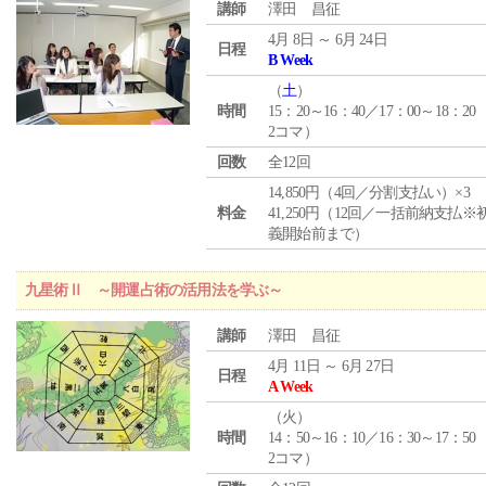
講師
澤田 昌征
4月 8日 ～ 6月 24日
日程
B Week
（
土
）
時間
15：20～16：40／17：00～18：20
2コマ）
回数
全12回
14,850円（4回／分割支払い）×3
料金
41,250円（12回／一括前納支払※
義開始前まで）
九星術Ⅱ ～開運占術の活用法を学ぶ～
講師
澤田 昌征
4月 11日 ～ 6月 27日
日程
A Week
（
火
）
時間
14：50～16：10／16：30～17：50
2コマ）