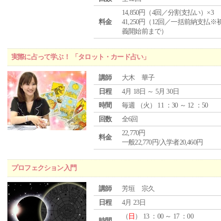
14,850円（4回／分割支払い）×3
料金
41,250円（12回／一括前納支払※
義開始前まで）
実際に占って学ぶ！ 「タロット・カード占い」
講師
大木 華子
日程
4月 18日 ～ 5月 30日
時間
毎週 （
火
） 11 ：30 ～ 12 ：50
回数
全6回
22,770円
料金
一般22,770円/入学者20,460円
プロフェクション入門
講師
芳垣 宗久
日程
4月 23日
（
日
） 13 ：00 ～ 17 ：00
時間