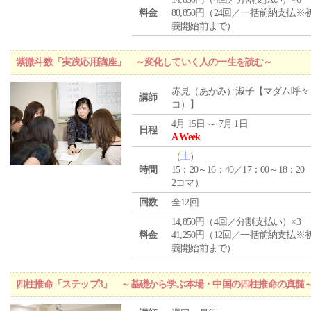
料金
80,850円（24回／一括前納支払※
義開始前まで）
紫微斗数「実践応用講座」 ～変化していく人の一生を読む～
赤見（あかみ）淑子【マダム呼々
講師
コ）】
4月 15日 ～ 7月 1日
日程
A Week
（
土
）
時間
15：20～16：40／17：00～18：20
2コマ）
回数
全12回
14,850円（4回／分割支払い）×3
料金
41,250円（12回／一括前納支払※
義開始前まで）
四柱推命「ステップ3」 ～基礎から学ぶ本場・中国の四柱推命の真髄