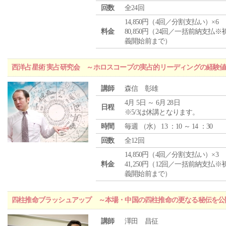
回数
全24回
14,850円（4回／分割支払い）×6
料金
80,850円（24回／一括前納支払※
義開始前まで）
西洋占星術 実占研究会 ～ホロスコープの実占的リーディングの経験
講師
森信 彰雄
4月 5日 ～ 6月 28日
日程
※5/3は休講となります。
時間
毎週 （
水
） 13 ：10 ～ 14 ：30
回数
全12回
14,850円（4回／分割支払い）×3
料金
41,250円（12回／一括前納支払※
義開始前まで）
四柱推命ブラッシュアップ ～本場・中国の四柱推命の更なる秘伝を公
講師
澤田 昌征