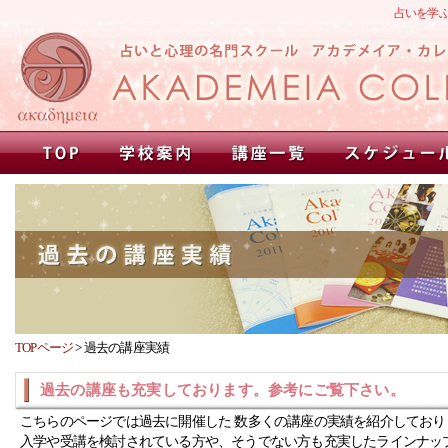
占いを学
TOPページ
>
過去の講座実績
過去の講座も充実しております。参考にご覧下さい。
こちらのページでは過去に開催した 数多くの講座の実績を紹介しており
入学や受講を検討されている方や、そうでない方も充実したラインナッ