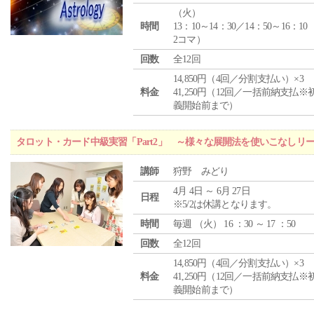
（
火
）
時間
13：10～14：30／14：50～16：10
2コマ）
回数
全12回
14,850円（4回／分割支払い）×3
料金
41,250円（12回／一括前納支払※
義開始前まで）
タロット・カード中級実習「Part2」 ～様々な展開法を使いこなしリ
講師
狩野 みどり
4月 4日 ～ 6月 27日
日程
※5/2は休講となります。
時間
毎週 （
火
） 16 ：30 ～ 17 ：50
回数
全12回
14,850円（4回／分割支払い）×3
料金
41,250円（12回／一括前納支払※
義開始前まで）