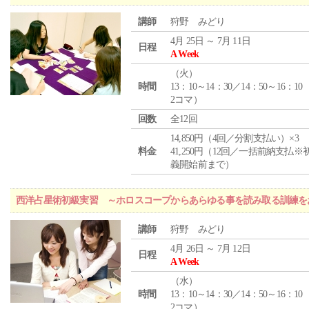
講師
狩野 みどり
4月 25日 ～ 7月 11日
日程
A Week
（
火
）
時間
13：10～14：30／14：50～16：10
2コマ）
回数
全12回
14,850円（4回／分割支払い）×3
料金
41,250円（12回／一括前納支払※
義開始前まで）
西洋占星術初級実習 ～ホロスコープからあらゆる事を読み取る訓練を
講師
狩野 みどり
4月 26日 ～ 7月 12日
日程
A Week
（
水
）
時間
13：10～14：30／14：50～16：10
2コマ）