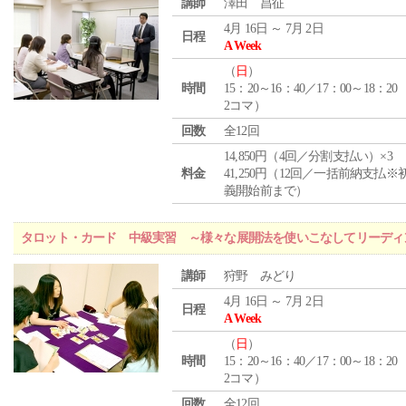
講師
澤田 昌征
4月 16日 ～ 7月 2日
日程
A Week
（
日
）
時間
15：20～16：40／17：00～18：20
2コマ）
回数
全12回
14,850円（4回／分割支払い）×3
料金
41,250円（12回／一括前納支払※
義開始前まで）
タロット・カード 中級実習 ～様々な展開法を使いこなしてリーディ
講師
狩野 みどり
4月 16日 ～ 7月 2日
日程
A Week
（
日
）
時間
15：20～16：40／17：00～18：20
2コマ）
回数
全12回