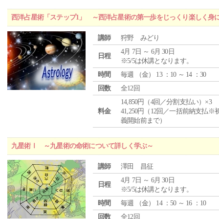
西洋占星術「ステップ1」 ～西洋占星術の第一歩をじっくり楽しく身
講師
狩野 みどり
4月 7日 ～ 6月 30日
日程
※5/5は休講となります。
時間
毎週 （
金
） 13 ：10 ～ 14 ：30
回数
全12回
14,850円（4回／分割支払い）×3
料金
41,250円（12回／一括前納支払※
義開始前まで）
九星術Ⅰ ～九星術の命術について詳しく学ぶ～
講師
澤田 昌征
4月 7日 ～ 6月 30日
日程
※5/5は休講となります。
時間
毎週 （
金
） 14 ：50 ～ 16 ：10
回数
全12回