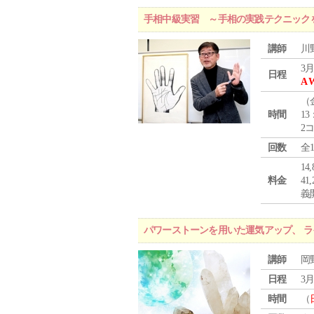
手相中級実習 ～手相の実践テクニック
講師
川
3月
日程
A 
（
時間
13
2
回数
全
1
料金
4
義
パワーストーンを用いた運気アップ、 
講師
岡
日程
3月
時間
（