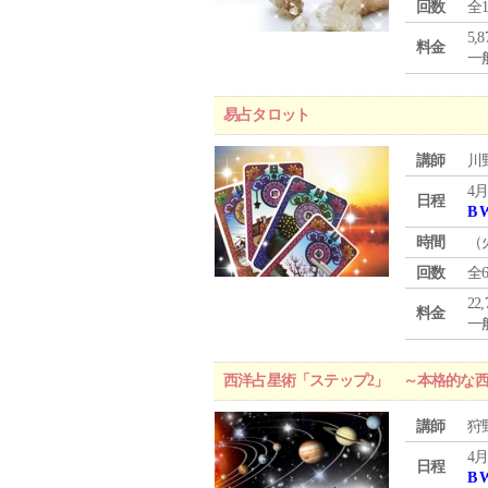
回数
全
5,
料金
一般
易占タロット
講師
川
4月
日程
B 
時間
（
回数
全
22
料金
一般
西洋占星術「ステップ2」 ～本格的な
講師
狩
4月
日程
B 