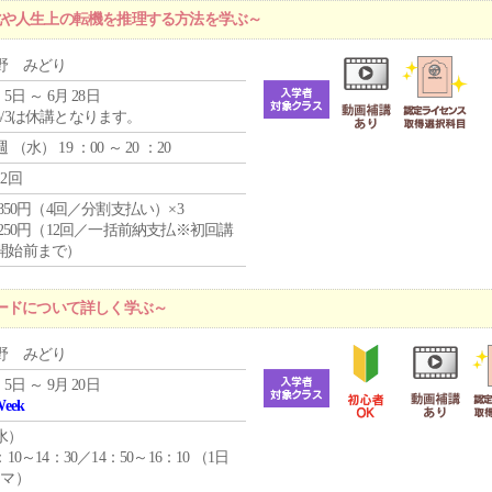
化や人生上の転機を推理する方法を学ぶ～
野 みどり
 5日 ～ 6月 28日
5/3は休講となります。
週 （
水
） 19 ：00 ～ 20 ：20
12回
4,850円（4回／分割支払い）×3
1,250円（12回／一括前納支払※初回講
開始前まで）
ードについて詳しく学ぶ～
野 みどり
 5日 ～ 9月 20日
Week
水
）
：10～14：30／14：50～16：10 （1日
コマ）