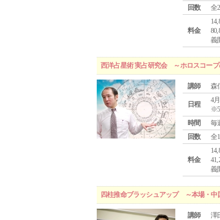
回数
全
1
料金
8
義
西洋占星術 実占研究会 ～ホロスコー
講師
森
4月
日程
※
時間
毎
回数
全
1
料金
4
義
四柱推命ブラッシュアップ ～本場・中
講師
澤