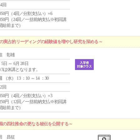
24回
4,850円（4回／分割支払い）×6
0,850円（24回／一括前納支払※初回講
開始前まで）
プの実占的リーディングの経験値を増やし研究を深める～
信 彰雄
 5日 ～ 6月 28日
5/3は休講となります。
週 （
水
） 13 ：10 ～ 14 ：30
12回
4,850円（4回／分割支払い）×3
1,250円（12回／一括前納支払※初回講
開始前まで）
国の四柱推命の更なる秘伝を公開する～
田 昌征