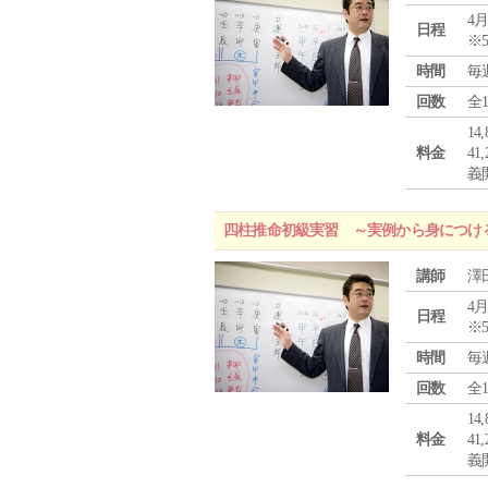
4月
日程
※
時間
毎
回数
全
1
料金
4
義
四柱推命初級実習 ～実例から身につけ
講師
澤
4月
日程
※
時間
毎
回数
全
1
料金
4
義