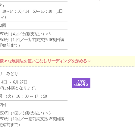
火
）
：10～14：30／14：50～16：10 （1日
コマ）
12回
4,850円（4回／分割支払い）×3
1,250円（12回／一括前納支払※初回講
開始前まで）
 ～様々な展開法を使いこなしリーディングを深める～
野 みどり
 4日 ～ 6月 27日
5/2は休講となります。
週 （
火
） 16 ：30 ～ 17 ：50
12回
4,850円（4回／分割支払い）×3
1,250円（12回／一括前納支払※初回講
開始前まで）