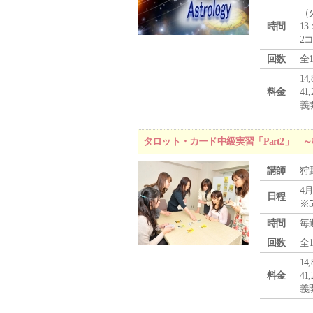
（
時間
13
2
回数
全
1
料金
4
義
タロット・カード中級実習「Part2」
講師
狩
4月
日程
※
時間
毎
回数
全
1
料金
4
義