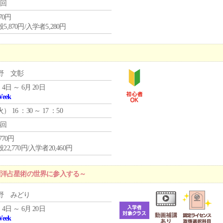
1回
870円
5,870円/入学者5,280円
野 文彰
 4日 ～ 6月 20日
Week
火
） 16 ：30 ～ 17 ：50
6回
,770円
22,770円/入学者20,460円
西洋占星術の世界に参入する～
野 みどり
 4日 ～ 6月 20日
Week