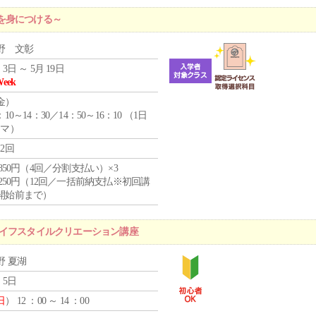
を身につける～
野 文彰
 3日 ～ 5月 19日
Week
金
）
：10～14：30／14：50～16：10 （1日
コマ）
12回
4,850円（4回／分割支払い）×3
1,250円（12回／一括前納支払※初回講
開始前まで）
ライフスタイルクリエーション講座
野 夏湖
 5日
日
） 12 ：00 ～ 14 ：00