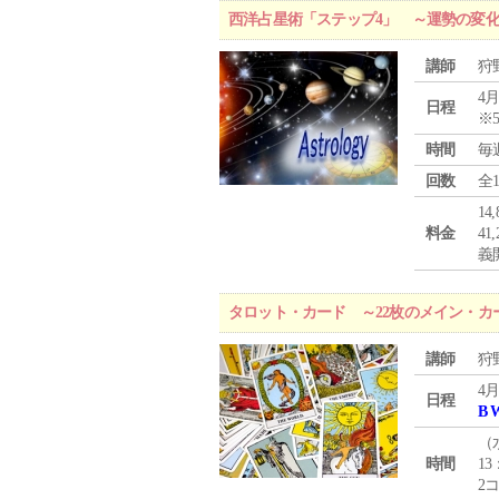
西洋占星術「ステップ4」 ～運勢の変
講師
狩
4月
日程
※
時間
毎
回数
全
1
料金
4
義
タロット・カード ～22枚のメイン・カ
講師
狩
4月
日程
B 
（
時間
13
2