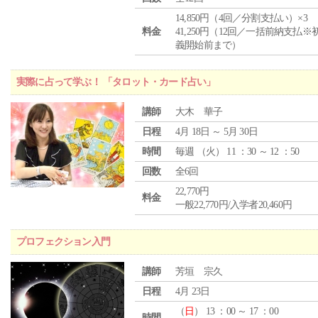
14,850円（4回／分割支払い）×3
料金
41,250円（12回／一括前納支払※
義開始前まで）
実際に占って学ぶ！ 「タロット・カード占い」
講師
大木 華子
日程
4月 18日 ～ 5月 30日
時間
毎週 （
火
） 11 ：30 ～ 12 ：50
回数
全6回
22,770円
料金
一般22,770円/入学者20,460円
プロフェクション入門
講師
芳垣 宗久
日程
4月 23日
（
日
） 13 ：00 ～ 17 ：00
時間