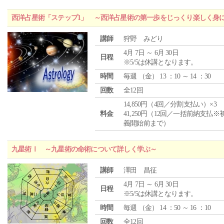
西洋占星術「ステップ1」 ～西洋占星術の第一歩をじっくり楽しく身
講師
狩野 みどり
4月 7日 ～ 6月 30日
日程
※5/5は休講となります。
時間
毎週 （
金
） 13 ：10 ～ 14 ：30
回数
全12回
14,850円（4回／分割支払い）×3
料金
41,250円（12回／一括前納支払※
義開始前まで）
九星術Ⅰ ～九星術の命術について詳しく学ぶ～
講師
澤田 昌征
4月 7日 ～ 6月 30日
日程
※5/5は休講となります。
時間
毎週 （
金
） 14 ：50 ～ 16 ：10
回数
全12回