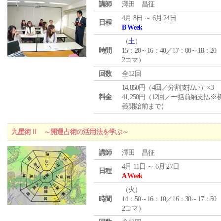
講師
澤田 昌征
4月 8日 ～ 6月 24日
日程
B Week
（
土
）
時間
15：20～16：40／17：00～18：20
2コマ）
回数
全12回
14,850円（4回／分割支払い）×3
料金
41,250円（12回／一括前納支払※
義開始前まで）
九星術Ⅱ ～開運占術の活用法を学ぶ～
講師
澤田 昌征
4月 11日 ～ 6月 27日
日程
A Week
（
火
）
時間
14：50～16：10／16：30～17：50
2コマ）