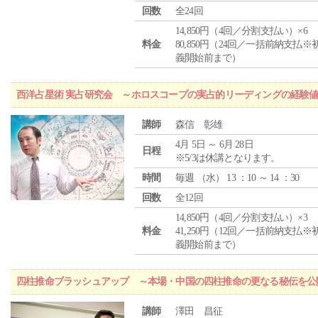
回数
全24回
14,850円（4回／分割支払い）×6
料金
80,850円（24回／一括前納支払※
義開始前まで）
西洋占星術 実占研究会 ～ホロスコープの実占的リーディングの経験
講師
森信 彰雄
4月 5日 ～ 6月 28日
日程
※5/3は休講となります。
時間
毎週 （
水
） 13 ：10 ～ 14 ：30
回数
全12回
14,850円（4回／分割支払い）×3
料金
41,250円（12回／一括前納支払※
義開始前まで）
四柱推命ブラッシュアップ ～本場・中国の四柱推命の更なる秘伝を公
講師
澤田 昌征