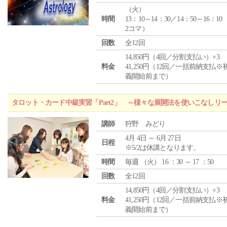
（
火
）
時間
13：10～14：30／14：50～16：10
2コマ）
回数
全12回
14,850円（4回／分割支払い）×3
料金
41,250円（12回／一括前納支払※
義開始前まで）
タロット・カード中級実習「Part2」 ～様々な展開法を使いこなしリ
講師
狩野 みどり
4月 4日 ～ 6月 27日
日程
※5/2は休講となります。
時間
毎週 （
火
） 16 ：30 ～ 17 ：50
回数
全12回
14,850円（4回／分割支払い）×3
料金
41,250円（12回／一括前納支払※
義開始前まで）