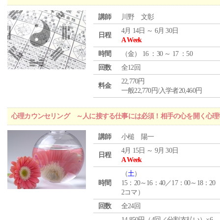
講師
川野 文彰
4月 14日 ～ 6月 30日
日程
A Week
時間
（
金
） 16 ：30 ～ 17 ：50
回数
全12回
22,770円
料金
一般22,770円/入学者20,460円
心理カウンセリング ～人に接する仕事には必須！相手の心を開く心理
講師
小槌 陽一
4月 15日 ～ 9月 30日
日程
A Week
（
土
）
時間
15：20～16：40／17：00～18：20
2コマ）
回数
全24回
14,850円（4回／分割支払い）×6