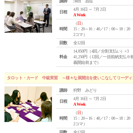
講師
澤田 昌征
4月 16日 ～ 7月 2日
日程
A Week
（
日
）
時間
15：20～16：40／17：00～18：20
2コマ）
回数
全12回
14,850円（4回／分割支払い）×3
料金
41,250円（12回／一括前納支払※
義開始前まで）
タロット・カード 中級実習 ～様々な展開法を使いこなしてリーディ
講師
狩野 みどり
4月 16日 ～ 7月 2日
日程
A Week
（
日
）
時間
15：20～16：40／17：00～18：20
2コマ）
回数
全12回