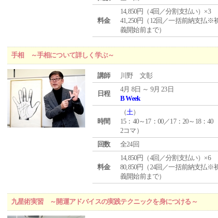
14,850円（4回／分割支払い）×3
料金
41,250円（12回／一括前納支払※
義開始前まで）
手相 ～手相について詳しく学ぶ～
講師
川野 文彰
4月 8日 ～ 9月 23日
日程
B Week
（
土
）
時間
15：40～17：00／17：20～18：40
2コマ）
回数
全24回
14,850円（4回／分割支払い）×6
料金
80,850円（24回／一括前納支払※
義開始前まで）
九星術実習 ～開運アドバイスの実践テクニックを身につける～