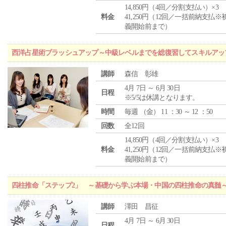
14,850円（4回／分割支払い）×3
料金
41,250円（12回／一括前納支払※
義開始前まで）
西洋占星術ブラッシュアップ～中級レベルまでを総復習してスキルアッ
講師
森信 彰雄
4月 7日 ～ 6月 30日
日程
※5/5は休講となります。
時間
毎週 （
金
） 11 ：30 ～ 12 ：50
回数
全12回
14,850円（4回／分割支払い）×3
料金
41,250円（12回／一括前納支払※
義開始前まで）
四柱推命「ステップ2」 ～基礎から学ぶ本場・中国の四柱推命の真髄
講師
澤田 昌征
4月 7日 ～ 6月 30日
日程