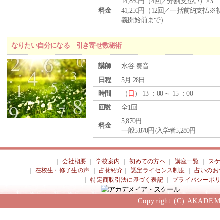
14,850円（4回／分割支払い）×3
料金
41,250円（12回／一括前納支払※
義開始前まで）
なりたい自分になる 引き寄せ数秘術
講師
水谷 奏音
日程
5月 28日
時間
（
日
） 13 ：00 ～ 15 ：00
回数
全1回
5,870円
料金
一般5,870円/入学者5,280円
｜
会社概要
｜
学校案内
｜
初めての方へ
｜
講座一覧
｜
ス
｜
在校生・修了生の声
｜
占術紹介
｜
認定ライセンス制度
｜
占いのお
｜
特定商取引法に基づく表記
｜
プライバシーポ
Copyright (C) AKADEM