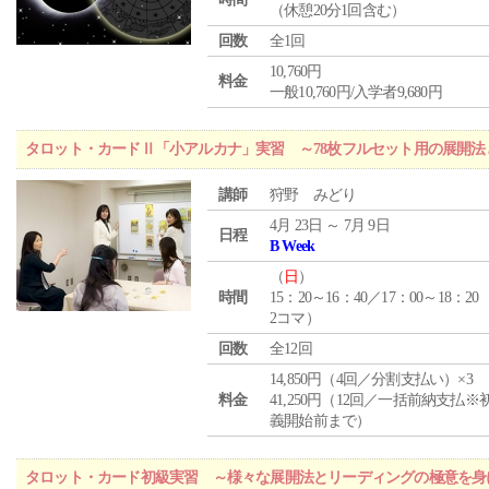
（休憩20分1回含む）
回数
全1回
10,760円
料金
一般10,760円/入学者9,680円
タロット・カードⅡ「小アルカナ」実習 ～78枚フルセット用の展開
講師
狩野 みどり
4月 23日 ～ 7月 9日
日程
B Week
（
日
）
時間
15：20～16：40／17：00～18：20
2コマ）
回数
全12回
14,850円（4回／分割支払い）×3
料金
41,250円（12回／一括前納支払※
義開始前まで）
タロット・カード初級実習 ～様々な展開法とリーディングの極意を身