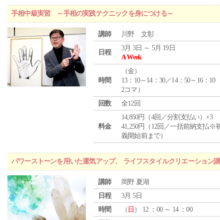
手相中級実習 ～手相の実践テクニックを身につける～
講師
川野 文彰
3月 3日 ～ 5月 19日
日程
A Week
（
金
）
時間
13：10～14：30／14：50～16：10
2コマ）
回数
全12回
14,850円（4回／分割支払い）×3
料金
41,250円（12回／一括前納支払※
義開始前まで）
パワーストーンを用いた運気アップ、 ライフスタイルクリエーション
講師
岡野 夏湖
日程
3月 5日
時間
（
日
） 12 ：00 ～ 14 ：00