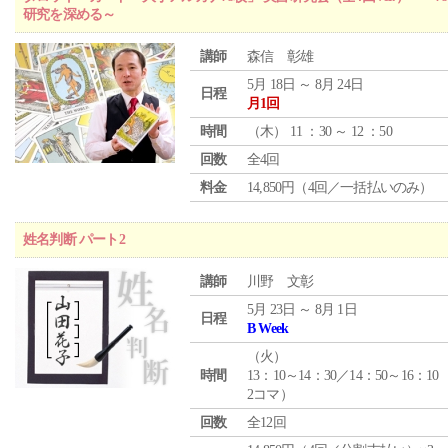
研究を深める～
講師
森信 彰雄
5月 18日 ～ 8月 24日
日程
月1回
時間
（
木
） 11 ：30 ～ 12 ：50
回数
全4回
料金
14,850円（4回／一括払いのみ）
姓名判断 パート2
講師
川野 文彰
5月 23日 ～ 8月 1日
日程
B Week
（
火
）
時間
13：10～14：30／14：50～16：10
2コマ）
回数
全12回