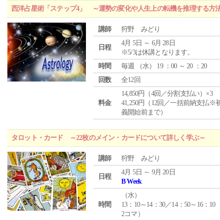
西洋占星術「ステップ4」 ～運勢の変化や人生上の転機を推理する方
講師
狩野 みどり
4月 5日 ～ 6月 28日
日程
※5/3は休講となります。
時間
毎週 （
水
） 19 ：00 ～ 20 ：20
回数
全12回
14,850円（4回／分割支払い）×3
料金
41,250円（12回／一括前納支払※
義開始前まで）
タロット・カード ～22枚のメイン・カードについて詳しく学ぶ～
講師
狩野 みどり
4月 5日 ～ 9月 20日
日程
B Week
（
水
）
時間
13：10～14：30／14：50～16：10
2コマ）