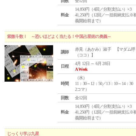
回数
全12回
14,850円（4回／分割支払い）×3
料金
41,250円（12回／一括前納支払※
義開始前まで）
紫微斗数Ⅰ ～恐いほどよく当たる！中国占星術の奥義～
赤見（あかみ）淑子 【マダム呼
講師
（ココ）】
4月 12日 ～ 6月 28日
日程
A Week
（
水
）
時間
11：30～12：50／13：10～14：30
2コマ）
回数
全12回
14,850円（4回／分割支払い）×3
料金
41,250円（12回／一括前納支払※
義開始前まで）
じっくり学ぶ九星