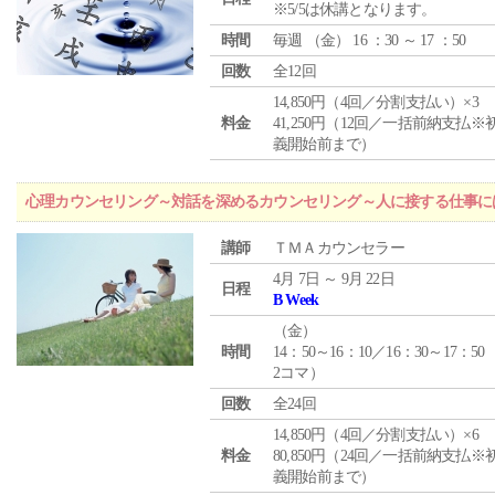
※5/5は休講となります。
時間
毎週 （
金
） 16 ：30 ～ 17 ：50
回数
全12回
14,850円（4回／分割支払い）×3
料金
41,250円（12回／一括前納支払※
義開始前まで）
心理カウンセリング～対話を深めるカウンセリング～人に接する仕事には
講師
ＴＭＡカウンセラー
4月 7日 ～ 9月 22日
日程
B Week
（
金
）
時間
14：50～16：10／16：30～17：50
2コマ）
回数
全24回
14,850円（4回／分割支払い）×6
料金
80,850円（24回／一括前納支払※
義開始前まで）