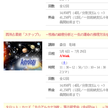
回数
全12回
14,850円（4回／分割支払い）×3
料金
41,250円（12回／一括前納支払※
義開始前まで）
西洋占星術「ステップ3」 ～性格の細密分析と一生の運命の推理方法
講師
森信 彰雄
5月 6日 ～ 7月 29日
日程
A Week
（
土
）
時間
11：30～12：50／13：10～14：30
2コマ）
回数
全12回
14,850円（4回／分割支払い）×3
料金
41,250円（12回／一括前納支払※
義開始前まで）
タロット・カード「大小アルカナ78枚」 実占研究会（全4回Ver.） 