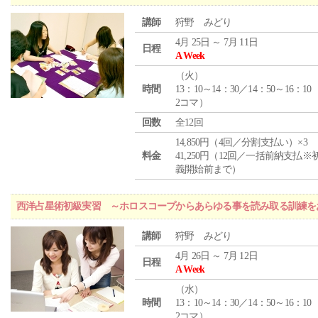
講師
狩野 みどり
4月 25日 ～ 7月 11日
日程
A Week
（
火
）
時間
13：10～14：30／14：50～16：10
2コマ）
回数
全12回
14,850円（4回／分割支払い）×3
料金
41,250円（12回／一括前納支払※
義開始前まで）
西洋占星術初級実習 ～ホロスコープからあらゆる事を読み取る訓練を
講師
狩野 みどり
4月 26日 ～ 7月 12日
日程
A Week
（
水
）
時間
13：10～14：30／14：50～16：10
2コマ）