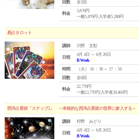
回数
全1回
5,870円
料金
一般5,870円/入学者5,280円
易占タロット
講師
川野 文彰
4月 4日 ～ 6月 20日
日程
B Week
時間
（
火
） 16 ：30 ～ 17 ：50
回数
全6回
22,770円
料金
一般22,770円/入学者20,460円
西洋占星術「ステップ2」 ～本格的な西洋占星術の世界に参入する～
講師
狩野 みどり
4月 4日 ～ 6月 20日
日程
B Week