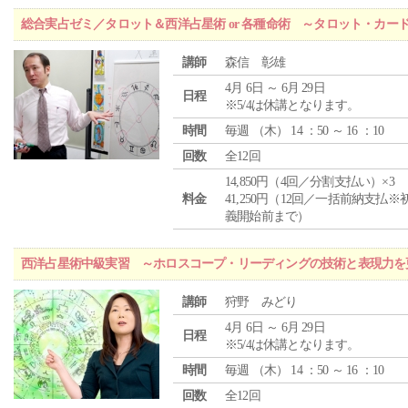
総合実占ゼミ／タロット＆西洋占星術 or 各種命術 ～タロット・カ
講師
森信 彰雄
4月 6日 ～ 6月 29日
日程
※5/4は休講となります。
時間
毎週 （
木
） 14 ：50 ～ 16 ：10
回数
全12回
14,850円（4回／分割支払い）×3
料金
41,250円（12回／一括前納支払※
義開始前まで）
西洋占星術中級実習 ～ホロスコープ・リーディングの技術と表現力を
講師
狩野 みどり
4月 6日 ～ 6月 29日
日程
※5/4は休講となります。
時間
毎週 （
木
） 14 ：50 ～ 16 ：10
回数
全12回