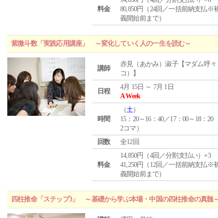
料金
80,850円（24回／一括前納支払※
義開始前まで）
紫微斗数「実践応用講座」 ～変化していく人の一生を読む～
赤見（あかみ）淑子【マダム呼々
講師
コ）】
4月 15日 ～ 7月 1日
日程
A Week
（
土
）
時間
15：20～16：40／17：00～18：20
2コマ）
回数
全12回
14,850円（4回／分割支払い）×3
料金
41,250円（12回／一括前納支払※
義開始前まで）
四柱推命「ステップ3」 ～基礎から学ぶ本場・中国の四柱推命の真髄