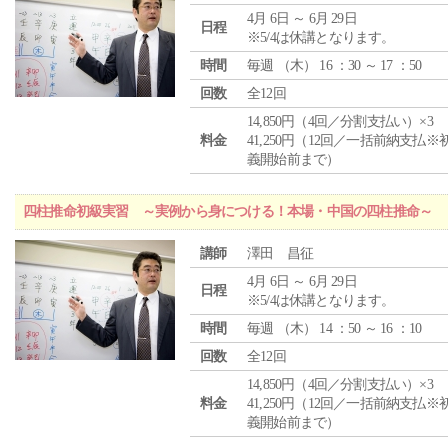
4月 6日 ～ 6月 29日
日程
※5/4は休講となります。
時間
毎週 （
木
） 16 ：30 ～ 17 ：50
回数
全12回
14,850円（4回／分割支払い）×3
料金
41,250円（12回／一括前納支払※
義開始前まで）
四柱推命初級実習 ～実例から身につける！本場・中国の四柱推命～
講師
澤田 昌征
4月 6日 ～ 6月 29日
日程
※5/4は休講となります。
時間
毎週 （
木
） 14 ：50 ～ 16 ：10
回数
全12回
14,850円（4回／分割支払い）×3
料金
41,250円（12回／一括前納支払※
義開始前まで）