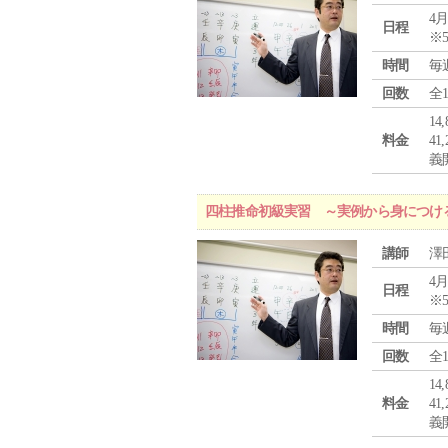
4月
日程
※
時間
毎
回数
全
1
料金
4
義
四柱推命初級実習 ～実例から身につけ
講師
澤
4月
日程
※
時間
毎
回数
全
1
料金
4
義