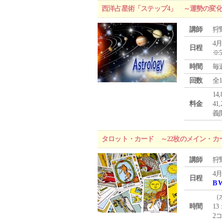
西洋占星術「ステップ4」 ～運勢の変
講師
狩
4月
日程
※
時間
毎
回数
全
1
料金
4
義
タロット・カード ～22枚のメイン・カ
講師
狩
4月
日程
B 
（
時間
13
2