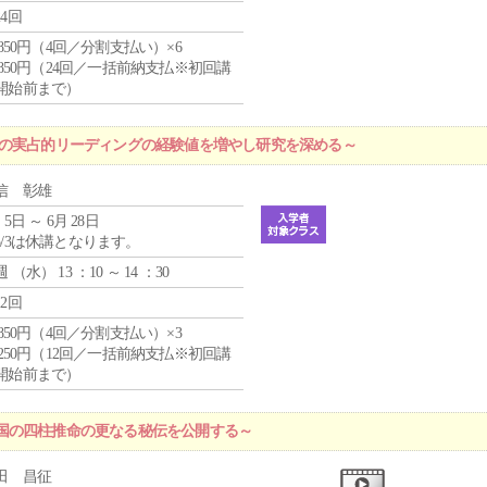
24回
4,850円（4回／分割支払い）×6
0,850円（24回／一括前納支払※初回講
開始前まで）
プの実占的リーディングの経験値を増やし研究を深める～
信 彰雄
 5日 ～ 6月 28日
5/3は休講となります。
週 （
水
） 13 ：10 ～ 14 ：30
12回
4,850円（4回／分割支払い）×3
1,250円（12回／一括前納支払※初回講
開始前まで）
国の四柱推命の更なる秘伝を公開する～
田 昌征