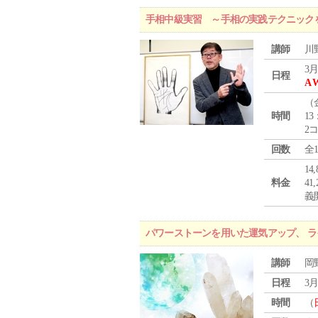
手相中級実習 ～手相の実践テクニック
講師
川
3月
日程
A 
（
時間
13
2
回数
全
1
料金
4
義
パワーストーンを用いた運気アップ、 
講師
岡
日程
3月
時間
（