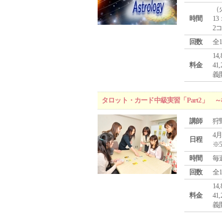
（
時間
13
2
回数
全
1
料金
4
義
タロット・カード中級実習「Part2」
講師
狩
4月
日程
※
時間
毎
回数
全
1
料金
4
義