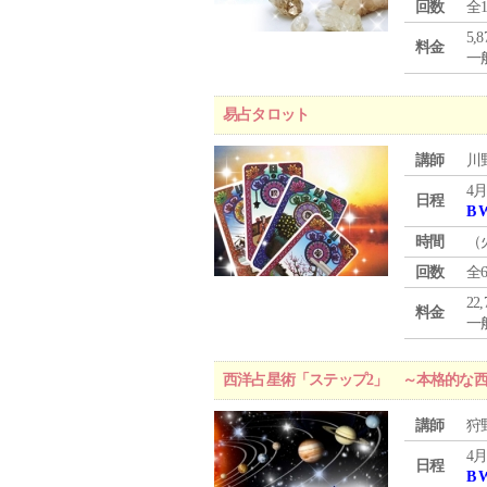
回数
全
5,
料金
一般
易占タロット
講師
川
4月
日程
B 
時間
（
回数
全
22
料金
一般
西洋占星術「ステップ2」 ～本格的な
講師
狩
4月
日程
B 