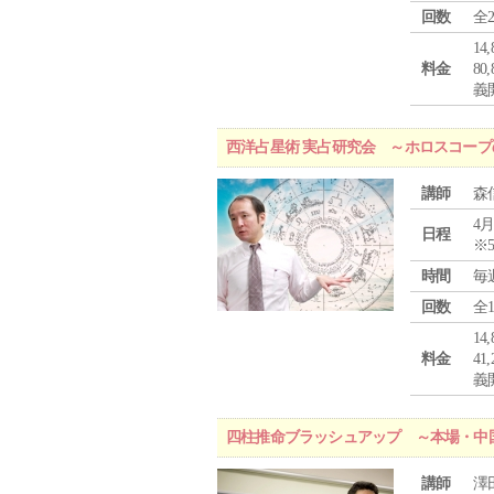
回数
全
1
料金
8
義
西洋占星術 実占研究会 ～ホロスコー
講師
森
4月
日程
※
時間
毎
回数
全
1
料金
4
義
四柱推命ブラッシュアップ ～本場・中
講師
澤