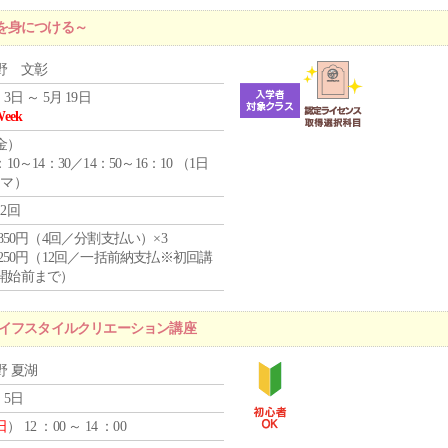
を身につける～
野 文彰
 3日 ～ 5月 19日
Week
金
）
：10～14：30／14：50～16：10 （1日
コマ）
12回
4,850円（4回／分割支払い）×3
1,250円（12回／一括前納支払※初回講
開始前まで）
ライフスタイルクリエーション講座
野 夏湖
 5日
日
） 12 ：00 ～ 14 ：00