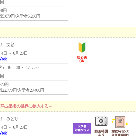
1回
870円
5,870円/入学者5,280円
野 文彰
 4日 ～ 6月 20日
Week
火
） 16 ：30 ～ 17 ：50
6回
,770円
22,770円/入学者20,460円
西洋占星術の世界に参入する～
野 みどり
 4日 ～ 6月 20日
Week