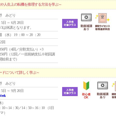
化や人生上の転機を推理する方法を学ぶ～
野 みどり
 5日 ～ 6月 28日
5/3は休講となります。
週 （
水
） 19 ：00 ～ 20 ：20
12回
4,850円（4回／分割支払い）×3
1,250円（12回／一括前納支払※初回講
開始前まで）
ードについて詳しく学ぶ～
野 みどり
 5日 ～ 9月 20日
Week
水
）
：10～14：30／14：50～16：10 （1日
コマ）