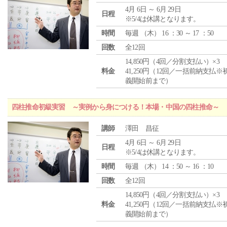
4月 6日 ～ 6月 29日
日程
※5/4は休講となります。
時間
毎週 （
木
） 16 ：30 ～ 17 ：50
回数
全12回
14,850円（4回／分割支払い）×3
料金
41,250円（12回／一括前納支払※
義開始前まで）
四柱推命初級実習 ～実例から身につける！本場・中国の四柱推命～
講師
澤田 昌征
4月 6日 ～ 6月 29日
日程
※5/4は休講となります。
時間
毎週 （
木
） 14 ：50 ～ 16 ：10
回数
全12回
14,850円（4回／分割支払い）×3
料金
41,250円（12回／一括前納支払※
義開始前まで）