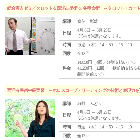
総合実占ゼミ／タロット＆西洋占星術 or 各種命術 ～タロット・カ
講師
森信 彰雄
4月 6日 ～ 6月 29日
日程
※5/4は休講となります。
時間
毎週 （
木
） 14 ：50 ～ 16 ：10
回数
全12回
14,850円（4回／分割支払い）×3
料金
41,250円（12回／一括前納支払※
義開始前まで）
西洋占星術中級実習 ～ホロスコープ・リーディングの技術と表現力を
講師
狩野 みどり
4月 6日 ～ 6月 29日
日程
※5/4は休講となります。
時間
毎週 （
木
） 14 ：50 ～ 16 ：10
回数
全12回