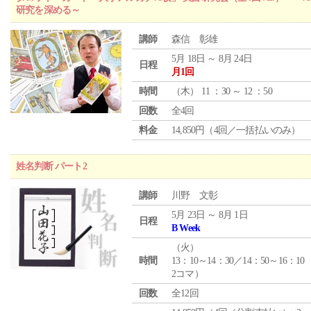
研究を深める～
講師
森信 彰雄
5月 18日 ～ 8月 24日
日程
月1回
時間
（
木
） 11 ：30 ～ 12 ：50
回数
全4回
料金
14,850円（4回／一括払いのみ）
姓名判断 パート2
講師
川野 文彰
5月 23日 ～ 8月 1日
日程
B Week
（
火
）
時間
13：10～14：30／14：50～16：10
2コマ）
回数
全12回