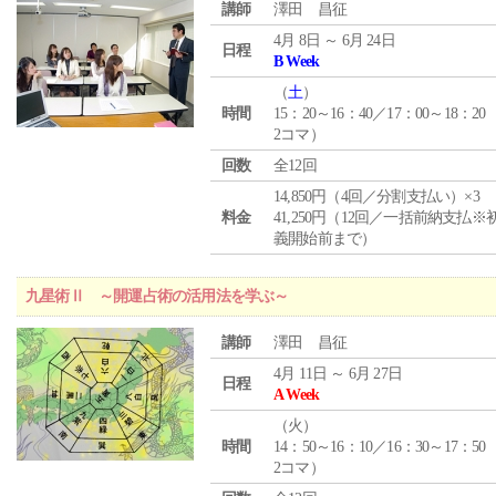
講師
澤田 昌征
4月 8日 ～ 6月 24日
日程
B Week
（
土
）
時間
15：20～16：40／17：00～18：20
2コマ）
回数
全12回
14,850円（4回／分割支払い）×3
料金
41,250円（12回／一括前納支払※
義開始前まで）
九星術Ⅱ ～開運占術の活用法を学ぶ～
講師
澤田 昌征
4月 11日 ～ 6月 27日
日程
A Week
（
火
）
時間
14：50～16：10／16：30～17：50
2コマ）