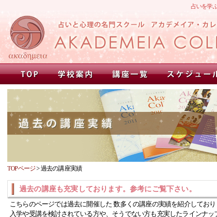
占いを学
TOPページ
>
過去の講座実績
過去の講座も充実しております。参考にご覧下さい。
こちらのページでは過去に開催した 数多くの講座の実績を紹介しており
入学や受講を検討されている方や、そうでない方も充実したラインナッ