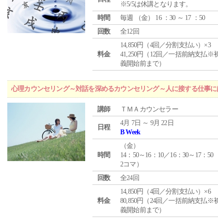
※5/5は休講となります。
時間
毎週 （
金
） 16 ：30 ～ 17 ：50
回数
全12回
14,850円（4回／分割支払い）×3
料金
41,250円（12回／一括前納支払※
義開始前まで）
心理カウンセリング～対話を深めるカウンセリング～人に接する仕事には
講師
ＴＭＡカウンセラー
4月 7日 ～ 9月 22日
日程
B Week
（
金
）
時間
14：50～16：10／16：30～17：50
2コマ）
回数
全24回
14,850円（4回／分割支払い）×6
料金
80,850円（24回／一括前納支払※
義開始前まで）