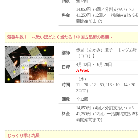
回数
全12回
14,850円（4回／分割支払い）×3
料金
41,250円（12回／一括前納支払※
義開始前まで）
紫微斗数Ⅰ ～恐いほどよく当たる！中国占星術の奥義～
赤見（あかみ）淑子 【マダム呼
講師
（ココ）】
4月 12日 ～ 6月 28日
日程
A Week
（
水
）
時間
11：30～12：50／13：10～14：30
2コマ）
回数
全12回
14,850円（4回／分割支払い）×3
料金
41,250円（12回／一括前納支払※
義開始前まで）
じっくり学ぶ九星