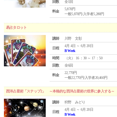
回数
全1回
5,870円
料金
一般5,870円/入学者5,280円
易占タロット
講師
川野 文彰
4月 4日 ～ 6月 20日
日程
B Week
時間
（
火
） 16 ：30 ～ 17 ：50
回数
全6回
22,770円
料金
一般22,770円/入学者20,460円
西洋占星術「ステップ2」 ～本格的な西洋占星術の世界に参入する～
講師
狩野 みどり
4月 4日 ～ 6月 20日
日程
B Week