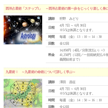
西洋占星術「ステップ1」 ～西洋占星術の第一歩をじっくり楽しく身
講師
狩野 みどり
4月 7日 ～ 6月 30日
日程
※5/5は休講となります。
時間
毎週 （
金
） 13 ：10 ～ 14 ：30
回数
全12回
14,850円（4回／分割支払い）×3
料金
41,250円（12回／一括前納支払※
義開始前まで）
九星術Ⅰ ～九星術の命術について詳しく学ぶ～
講師
澤田 昌征
4月 7日 ～ 6月 30日
日程
※5/5は休講となります。
時間
毎週 （
金
） 14 ：50 ～ 16 ：10
回数
全12回