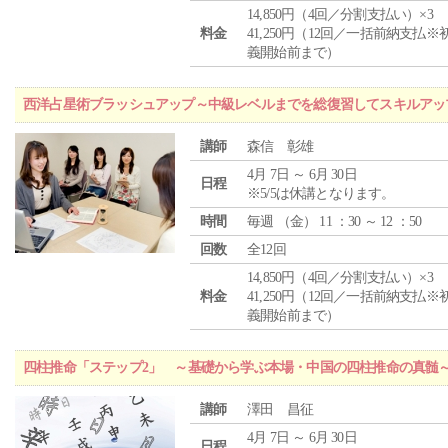
14,850円（4回／分割支払い）×3
料金
41,250円（12回／一括前納支払※
義開始前まで）
西洋占星術ブラッシュアップ～中級レベルまでを総復習してスキルアッ
講師
森信 彰雄
4月 7日 ～ 6月 30日
日程
※5/5は休講となります。
時間
毎週 （
金
） 11 ：30 ～ 12 ：50
回数
全12回
14,850円（4回／分割支払い）×3
料金
41,250円（12回／一括前納支払※
義開始前まで）
四柱推命「ステップ2」 ～基礎から学ぶ本場・中国の四柱推命の真髄
講師
澤田 昌征
4月 7日 ～ 6月 30日
日程