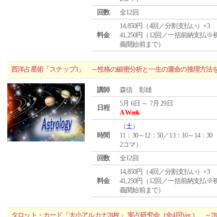
回数
全12回
14,850円（4回／分割支払い）×3
料金
41,250円（12回／一括前納支払※
義開始前まで）
西洋占星術「ステップ3」 ～性格の細密分析と一生の運命の推理方法
講師
森信 彰雄
5月 6日 ～ 7月 29日
日程
A Week
（
土
）
時間
11：30～12：50／13：10～14：30
2コマ）
回数
全12回
14,850円（4回／分割支払い）×3
料金
41,250円（12回／一括前納支払※
義開始前まで）
タロット・カード「大小アルカナ78枚」 実占研究会（全4回Ver.） 