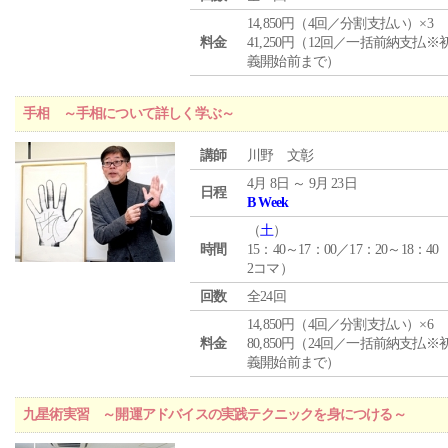
14,850円（4回／分割支払い）×3
料金
41,250円（12回／一括前納支払※
義開始前まで）
手相 ～手相について詳しく学ぶ～
講師
川野 文彰
4月 8日 ～ 9月 23日
日程
B Week
（
土
）
時間
15：40～17：00／17：20～18：40
2コマ）
回数
全24回
14,850円（4回／分割支払い）×6
料金
80,850円（24回／一括前納支払※
義開始前まで）
九星術実習 ～開運アドバイスの実践テクニックを身につける～