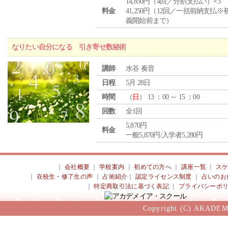
14,850円（4回／分割支払い）×3
料金
41,250円（12回／一括前納支払※
義開始前まで）
なりたい自分になる 引き寄せ数秘術
講師
水谷 奏音
日程
5月 28日
時間
（
日
） 13 ：00 ～ 15 ：00
回数
全1回
5,870円
料金
一般5,870円/入学者5,280円
｜
会社概要
｜
学校案内
｜
初めての方へ
｜
講座一覧
｜
ス
｜
在校生・修了生の声
｜
占術紹介
｜
認定ライセンス制度
｜
占いのお
｜
特定商取引法に基づく表記
｜
プライバシーポ
Copyright (C) AKADEM