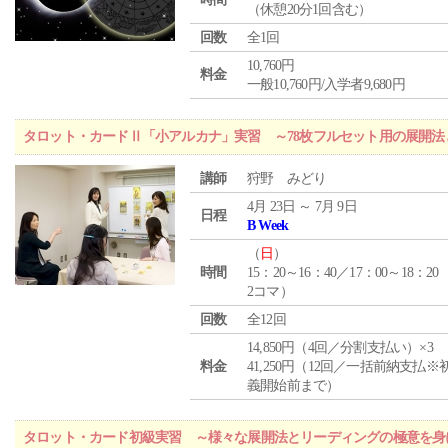
（休憩20分1回含む）
回数
全1回
10,760円
料金
一般10,760円/入学者9,680円
タロット・カードⅡ「小アルカナ」実習 ～78枚フルセット用の展開
講師
狩野 みどり
4月 23日 ～ 7月 9日
日程
B Week
（
日
）
時間
15：20～16：40／17：00～18：20
2コマ）
回数
全12回
14,850円（4回／分割支払い）×3
料金
41,250円（12回／一括前納支払※
義開始前まで）
タロット・カード初級実習 ～様々な展開法とリーディングの極意を身