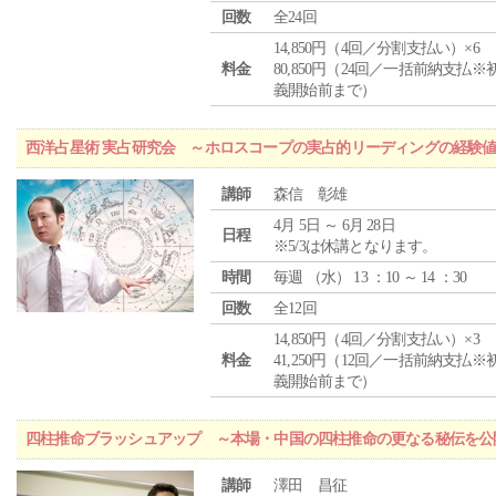
回数
全24回
14,850円（4回／分割支払い）×6
料金
80,850円（24回／一括前納支払※
義開始前まで）
西洋占星術 実占研究会 ～ホロスコープの実占的リーディングの経験
講師
森信 彰雄
4月 5日 ～ 6月 28日
日程
※5/3は休講となります。
時間
毎週 （
水
） 13 ：10 ～ 14 ：30
回数
全12回
14,850円（4回／分割支払い）×3
料金
41,250円（12回／一括前納支払※
義開始前まで）
四柱推命ブラッシュアップ ～本場・中国の四柱推命の更なる秘伝を公
講師
澤田 昌征