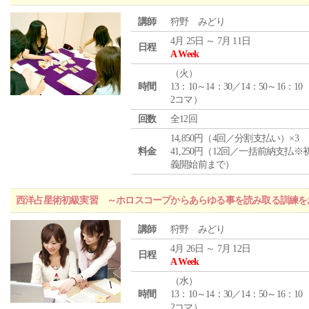
講師
狩野 みどり
4月 25日 ～ 7月 11日
日程
A Week
（
火
）
時間
13：10～14：30／14：50～16：10
2コマ）
回数
全12回
14,850円（4回／分割支払い）×3
料金
41,250円（12回／一括前納支払※
義開始前まで）
西洋占星術初級実習 ～ホロスコープからあらゆる事を読み取る訓練を
講師
狩野 みどり
4月 26日 ～ 7月 12日
日程
A Week
（
水
）
時間
13：10～14：30／14：50～16：10
2コマ）