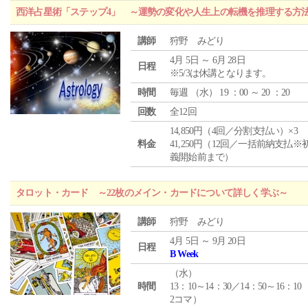
西洋占星術「ステップ4」 ～運勢の変化や人生上の転機を推理する方
講師
狩野 みどり
4月 5日 ～ 6月 28日
日程
※5/3は休講となります。
時間
毎週 （
水
） 19 ：00 ～ 20 ：20
回数
全12回
14,850円（4回／分割支払い）×3
料金
41,250円（12回／一括前納支払※
義開始前まで）
タロット・カード ～22枚のメイン・カードについて詳しく学ぶ～
講師
狩野 みどり
4月 5日 ～ 9月 20日
日程
B Week
（
水
）
時間
13：10～14：30／14：50～16：10
2コマ）