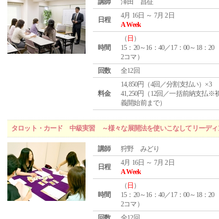
講師
澤田 昌征
4月 16日 ～ 7月 2日
日程
A Week
（
日
）
時間
15：20～16：40／17：00～18：20
2コマ）
回数
全12回
14,850円（4回／分割支払い）×3
料金
41,250円（12回／一括前納支払※
義開始前まで）
タロット・カード 中級実習 ～様々な展開法を使いこなしてリーディ
講師
狩野 みどり
4月 16日 ～ 7月 2日
日程
A Week
（
日
）
時間
15：20～16：40／17：00～18：20
2コマ）
回数
全12回