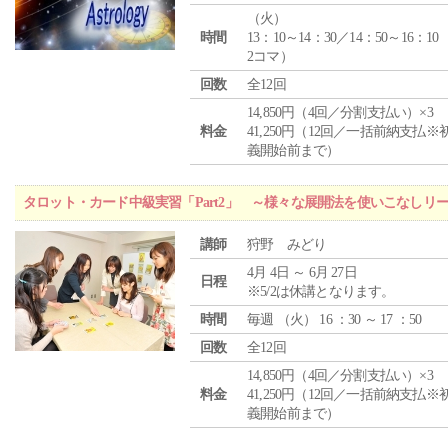
（
火
）
時間
13：10～14：30／14：50～16：10
2コマ）
回数
全12回
14,850円（4回／分割支払い）×3
料金
41,250円（12回／一括前納支払※
義開始前まで）
タロット・カード中級実習「Part2」 ～様々な展開法を使いこなしリ
講師
狩野 みどり
4月 4日 ～ 6月 27日
日程
※5/2は休講となります。
時間
毎週 （
火
） 16 ：30 ～ 17 ：50
回数
全12回
14,850円（4回／分割支払い）×3
料金
41,250円（12回／一括前納支払※
義開始前まで）