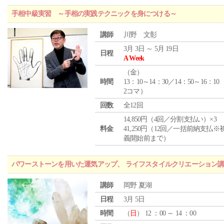
手相中級実習 ～手相の実践テクニックを身につける～
講師
川野 文彰
3月 3日 ～ 5月 19日
日程
A Week
（
金
）
時間
13：10～14：30／14：50～16：10
2コマ）
回数
全12回
14,850円（4回／分割支払い）×3
料金
41,250円（12回／一括前納支払※
義開始前まで）
パワーストーンを用いた運気アップ、 ライフスタイルクリエーション
講師
岡野 夏湖
日程
3月 5日
時間
（
日
） 12 ：00 ～ 14 ：00