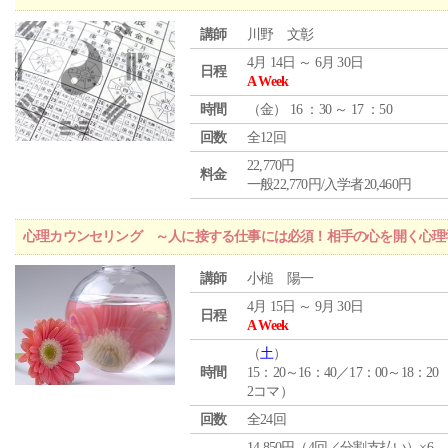
講師
川野 文彰
4月 14日 ～ 6月 30日
日程
A Week
時間
（
金
） 16 ：30 ～ 17 ：50
回数
全12回
22,770円
料金
一般22,770円/入学者20,460円
心理カウンセリング ～人に接する仕事には必須！相手の心を開く心理
講師
小槌 陽一
4月 15日 ～ 9月 30日
日程
A Week
（
土
）
時間
15：20～16：40／17：00～18：20
2コマ）
回数
全24回
14,850円（4回／分割支払い）×6