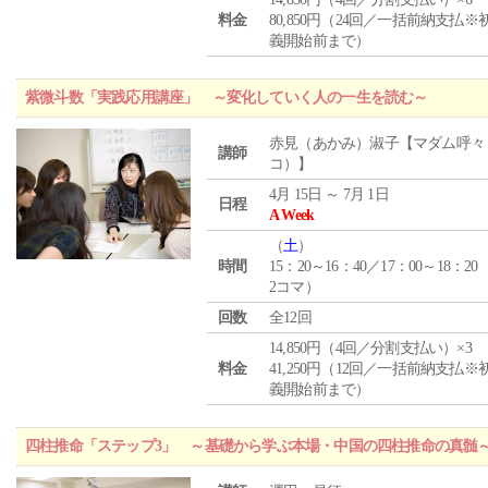
料金
80,850円（24回／一括前納支払※
義開始前まで）
紫微斗数「実践応用講座」 ～変化していく人の一生を読む～
赤見（あかみ）淑子【マダム呼々
講師
コ）】
4月 15日 ～ 7月 1日
日程
A Week
（
土
）
時間
15：20～16：40／17：00～18：20
2コマ）
回数
全12回
14,850円（4回／分割支払い）×3
料金
41,250円（12回／一括前納支払※
義開始前まで）
四柱推命「ステップ3」 ～基礎から学ぶ本場・中国の四柱推命の真髄