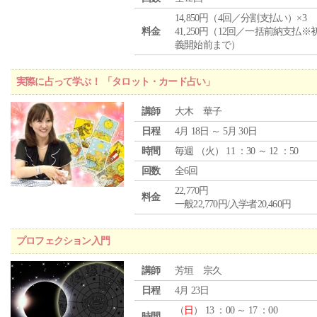
14,850円（4回／分割支払い）×3
料金
41,250円（12回／一括前納支払※
義開始前まで）
実際に占って学ぶ！ 「タロット・カード占い」
講師
大木 華子
日程
4月 18日 ～ 5月 30日
時間
毎週 （
火
） 11 ：30 ～ 12 ：50
回数
全6回
22,770円
料金
一般22,770円/入学者20,460円
プロフェクション入門
講師
芳垣 宗久
日程
4月 23日
（
日
） 13 ：00 ～ 17 ：00
時間